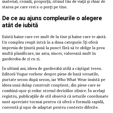
material, croială, proporții, ritmul tău de viață și chiar de
starea pe care vrei s-o porți pe tine.
De ce au ajuns compleurile o alegere
atât de iubită
Există haine care cer mult de la tine și haine care te ajută.
Un compleu reușit intră în a doua categorie. Îți oferă
impresia de ținută pusă la punct fără să te oblige la prea
multă planificare, iar asta, sincer, valorează mult în
garderoba de zi cu zi.
În ultimii ani, ideea de garderobă utilă a câștigat teren.
Editorii Vogue vorbesc despre piese de bază versatile,
purtate sezon după sezon, iar Who What Wear insistă pe
ideea unui dulap construit conștient, din piese care se
combină ușor și reduc stresul deciziilor zilnice. În același
registru, publicațiile de stil observă că seturile coordonate
sunt apreciate tocmai pentru că oferă o formulă rapidă,
coerentă și ușor de adaptat pentru contexte diferite.