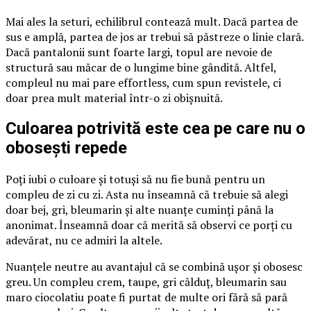
Mai ales la seturi, echilibrul contează mult. Dacă partea de
sus e amplă, partea de jos ar trebui să păstreze o linie clară.
Dacă pantalonii sunt foarte largi, topul are nevoie de
structură sau măcar de o lungime bine gândită. Altfel,
compleul nu mai pare effortless, cum spun revistele, ci
doar prea mult material într-o zi obișnuită.
Culoarea potrivită este cea pe care nu o
obosești repede
Poți iubi o culoare și totuși să nu fie bună pentru un
compleu de zi cu zi. Asta nu înseamnă că trebuie să alegi
doar bej, gri, bleumarin și alte nuanțe cuminți până la
anonimat. Înseamnă doar că merită să observi ce porți cu
adevărat, nu ce admiri la altele.
Nuanțele neutre au avantajul că se combină ușor și obosesc
greu. Un compleu crem, taupe, gri călduț, bleumarin sau
maro ciocolatiu poate fi purtat de multe ori fără să pară