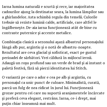
Iarna lumina naturală e scurtă și rece, iar majoritatea
cadourilor ajung la destinatar seara, la lumina lămpilor sau
a ghirlandelor. Asta schimbă regula din temelii. Culorile
trebuie să reziste luminii calde, artificiale, care altfel le
îngălbenește. De-aia iarna funcționează atât de bine cu
contraste puternice și accente metalice.
Combinația clasică a sezonului așază albastrul personajului
lângă alb pur, argintiu și o notă de albastru-noapte.
Rezultatul are ceva glacial și sofisticat, exact pe gustul
perioadei de sărbători. Vrei căldură în mijlocul iernii.
Adaugă un roșu profund sau un verde de brad și ai instant o
paletă festivă, fără să pierzi identitatea lui Stitch.
O variantă pe care o ador e cea pe alb și argintiu, cu
personajul ca unic punct de culoare. Minimalistă, curată,
parcă un fulg de nea ridicat în jurul lui. Funcționează
grozav pentru cei care nu suportă aranjamentele încărcate
și preferă ceva elegant, restrâns. Iarna, ce-i drept, mai
puțin chiar înseamnă mai mult.