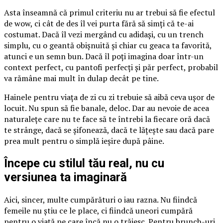
Asta înseamnă că primul criteriu nu ar trebui să fie efectul
de wow, ci cât de des îl vei purta fără să simți că te-ai
costumat. Dacă îl vezi mergând cu adidași, cu un trench
simplu, cu o geantă obișnuită și chiar cu geaca ta favorită,
atunci e un semn bun. Dacă îl poți imagina doar într-un
context perfect, cu pantofi perfecți și păr perfect, probabil
va rămâne mai mult în dulap decât pe tine.
Hainele pentru viața de zi cu zi trebuie să aibă ceva ușor de
locuit. Nu spun să fie banale, deloc. Dar au nevoie de acea
naturalețe care nu te face să te întrebi la fiecare oră dacă
te strânge, dacă se șifonează, dacă te lățește sau dacă pare
prea mult pentru o simplă ieșire după pâine.
Începe cu stilul tău real, nu cu
versiunea ta imaginară
Aici, sincer, multe cumpărături o iau razna. Nu fiindcă
femeile nu știu ce le place, ci fiindcă uneori cumpără
pentru o viață pe care încă nu o trăiesc. Pentru brunch-uri