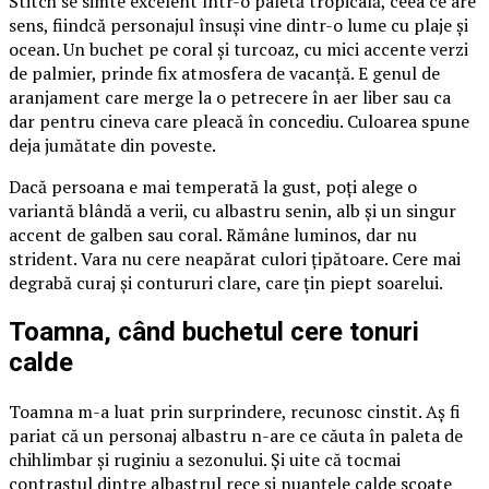
Stitch se simte excelent într-o paletă tropicală, ceea ce are
sens, fiindcă personajul însuși vine dintr-o lume cu plaje și
ocean. Un buchet pe coral și turcoaz, cu mici accente verzi
de palmier, prinde fix atmosfera de vacanță. E genul de
aranjament care merge la o petrecere în aer liber sau ca
dar pentru cineva care pleacă în concediu. Culoarea spune
deja jumătate din poveste.
Dacă persoana e mai temperată la gust, poți alege o
variantă blândă a verii, cu albastru senin, alb și un singur
accent de galben sau coral. Rămâne luminos, dar nu
strident. Vara nu cere neapărat culori țipătoare. Cere mai
degrabă curaj și contururi clare, care țin piept soarelui.
Toamna, când buchetul cere tonuri
calde
Toamna m-a luat prin surprindere, recunosc cinstit. Aș fi
pariat că un personaj albastru n-are ce căuta în paleta de
chihlimbar și ruginiu a sezonului. Și uite că tocmai
contrastul dintre albastrul rece și nuanțele calde scoate