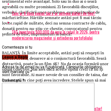
sentimental este avantajat. Solo sau în duo ai o seară
agreabilă cu multe promisiuni. Zi favorabilă discuţiilor,
verbului, clarificării unor probleme, cumpărăturilor de
Cum ar fi dacă ceasul tău s-ar antrena alături de tine?
mărfuri ieftine. Hârtiile semnate astăzi pot fi mai târziu
lovite rapid de nulitate, deci nu semna contracte de cablu,
donatii pentru nu-ştiu-ce-chestie, convocatorul pentru
TAG investește 500.000 de euro în retail în 2026, pentru
şedinta de bloc, împrumuturi la bancă!
modernizarea magazinelor și extinderea portofoliului
Comenteaza si tu
BALANŢĂ În limite acceptabile, astăzi poţi să reuşeşti în
Leave a Reply
mai tot ce faci, deoarece ai o conjunctură favorabilă. Seară
distractivă, poate la un film 4K! Nu da ocazia formării unor
Adresa ta de email nu va fi publicată.
Câmpurile obligatorii
opinii colective. Mai ales dacă aceste opinii crezi că nu îţi
sunt marcate cu
*
sunt favorabile. Ai mare nevoie de un consilier de taina, dar
incă nu ştii in cine poţi avea incredere. Stelele spun să mai
Comentariu
*
aştepţi cu confesiunile.
Articole pe aceiasi tema:
prima
Urmatorul
Informații de ultima oră! Gest șocant făcut de italianul impostor!