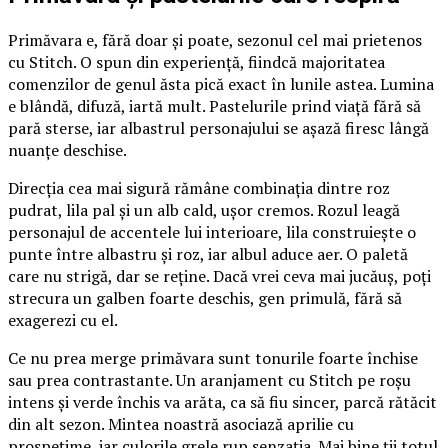
Primăvara e, fără doar și poate, sezonul cel mai prietenos
cu Stitch. O spun din experiență, fiindcă majoritatea
comenzilor de genul ăsta pică exact în lunile astea. Lumina
e blândă, difuză, iartă mult. Pastelurile prind viață fără să
pară sterse, iar albastrul personajului se așază firesc lângă
nuanțe deschise.
Direcția cea mai sigură rămâne combinația dintre roz
pudrat, lila pal și un alb cald, ușor cremos. Rozul leagă
personajul de accentele lui interioare, lila construiește o
punte între albastru și roz, iar albul aduce aer. O paletă
care nu strigă, dar se reține. Dacă vrei ceva mai jucăuș, poți
strecura un galben foarte deschis, gen primulă, fără să
exagerezi cu el.
Ce nu prea merge primăvara sunt tonurile foarte închise
sau prea contrastante. Un aranjament cu Stitch pe roșu
intens și verde închis va arăta, ca să fiu sincer, parcă rătăcit
din alt sezon. Mintea noastră asociază aprilie cu
prospețime, iar culorile grele rup senzația. Mai bine ții totul