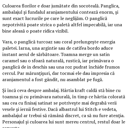
Culoarea florilor e doar jumătate din socoteală. Panglica,
ambalajul și fundalul aranjamentului contează enorm, și
sunt exact lucrurile pe care le neglijăm. O panglică
nepotrivită poate strica o paletă altfel impecabilă, iar una
bine aleasă o poate ridica vizibil.
Vara, o panglică turcoaz sau coral prelungește energia
paletei. Iarna, una argintie sau de catifea bordo aduce
instant aerul de sărbătoare. Toamna merge un satin
caramel sau o sfoară naturală, rustică, iar primăvara o
panglică de in deschis sau una roz pudrat închide frumos
cercul. Par mărunțișuri, dar tocmai ele dau impresia că
aranjamentul a fost gândit, nu asamblat pe fugă.
Și încă ceva despre ambalaj. Hârtia kraft caldă stă bine cu
toamna și cu primăvara naturală, în timp ce hârtia colorată
sau cea cu finisaj satinat se potrivește mai degrabă verii
vesele și iernii festive. Dacă albastrul lui Stitch e vedeta,
ambalajul ar trebui să rămână discret, ca să nu fure atenția.
Personajul și culoarea lui sunt mereu centrul, restul doar le