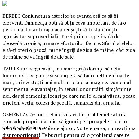
BERBEC Conjunctura astrelor te avantajeză ca să fii
elocvent. Dimineaţa poţi să obţii ceva important de la o
persoană din anturaj, dacă reuşeşti să-ţi stăpâneşti
agresivitatea proverbială. Treci printr-o perioadă de
oboseală cronică, urmare eforturilor făcute. Sfatul stelelor
e să-ţi oferi o pauză, nu te îngriji de ziua de mâine, căci ziua
de mâine se va îngriji de ale sale.
TAUR Supraveghează-ţi cu mare grijă dorinţa să deţii
lucruri extravagante şi scumpe şi să faci cheltuieli foarte
mari, sa investeşti mai mult in propria imagine.
Domeniul
sentimental e avantajat, în sensul unor trăiri, simţăminte
noi, dar şi oameni şi locuri pe care nu le-ai mai văzut, poate
prieteni vechi, colegi de şcoală, camarazi din armată.
GEMENI Astăzi nu trebuie sa faci din problemele altora
cruciade proprii, dar nici să ignori pe aproapele tau care
are cu adevărat nevoie de ajutor. Nu te enerva, nu reacţiona
Citeste in continuare
disproporţionat! Te bucuri pentru că o problemă care te