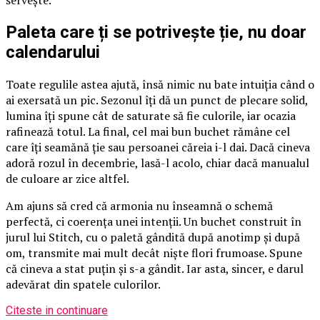
servește.
Paleta care ți se potrivește ție, nu doar
calendarului
Toate regulile astea ajută, însă nimic nu bate intuiția când o
ai exersată un pic. Sezonul îți dă un punct de plecare solid,
lumina îți spune cât de saturate să fie culorile, iar ocazia
rafinează totul. La final, cel mai bun buchet rămâne cel
care îți seamănă ție sau persoanei căreia i-l dai. Dacă cineva
adoră rozul în decembrie, lasă-l acolo, chiar dacă manualul
de culoare ar zice altfel.
Am ajuns să cred că armonia nu înseamnă o schemă
perfectă, ci coerența unei intenții. Un buchet construit în
jurul lui Stitch, cu o paletă gândită după anotimp și după
om, transmite mai mult decât niște flori frumoase. Spune
că cineva a stat puțin și s-a gândit. Iar asta, sincer, e darul
adevărat din spatele culorilor.
Citeste in continuare