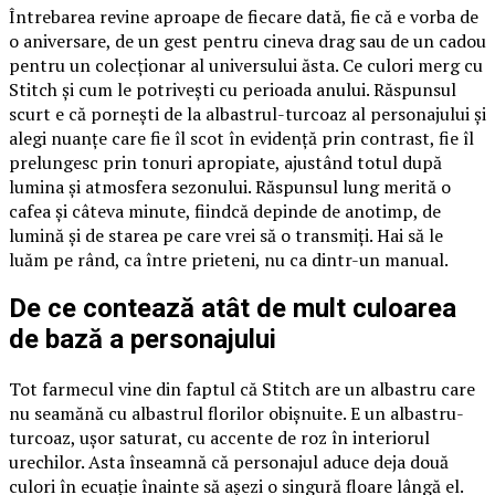
Întrebarea revine aproape de fiecare dată, fie că e vorba de
o aniversare, de un gest pentru cineva drag sau de un cadou
pentru un colecționar al universului ăsta. Ce culori merg cu
Stitch și cum le potrivești cu perioada anului. Răspunsul
scurt e că pornești de la albastrul-turcoaz al personajului și
alegi nuanțe care fie îl scot în evidență prin contrast, fie îl
prelungesc prin tonuri apropiate, ajustând totul după
lumina și atmosfera sezonului. Răspunsul lung merită o
cafea și câteva minute, fiindcă depinde de anotimp, de
lumină și de starea pe care vrei să o transmiți. Hai să le
luăm pe rând, ca între prieteni, nu ca dintr-un manual.
De ce contează atât de mult culoarea
de bază a personajului
Tot farmecul vine din faptul că Stitch are un albastru care
nu seamănă cu albastrul florilor obișnuite. E un albastru-
turcoaz, ușor saturat, cu accente de roz în interiorul
urechilor. Asta înseamnă că personajul aduce deja două
culori în ecuație înainte să așezi o singură floare lângă el.