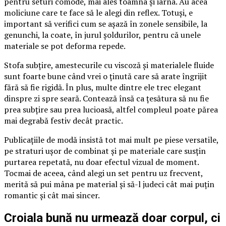
pentru seturi comode, mai ales toamna și iarna. Au acea
moliciune care te face să le alegi din reflex. Totuși, e
important să verifici cum se așază în zonele sensibile, la
genunchi, la coate, în jurul șoldurilor, pentru că unele
materiale se pot deforma repede.
Stofa subțire, amestecurile cu viscoză și materialele fluide
sunt foarte bune când vrei o ținută care să arate îngrijit
fără să fie rigidă. În plus, multe dintre ele trec elegant
dinspre zi spre seară. Contează însă ca țesătura să nu fie
prea subțire sau prea lucioasă, altfel compleul poate părea
mai degrabă festiv decât practic.
Publicațiile de modă insistă tot mai mult pe piese versatile,
pe straturi ușor de combinat și pe materiale care susțin
purtarea repetată, nu doar efectul vizual de moment.
Tocmai de aceea, când alegi un set pentru uz frecvent,
merită să pui mâna pe material și să-l judeci cât mai puțin
romantic și cât mai sincer.
Croiala bună nu urmează doar corpul, ci