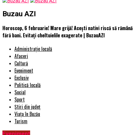
Buzau AZI
Horoscop, 6 februarie! Mare grijă! Acești nativi riscă să rămână
fără bani. Evitați cheltuielile exagerate | BuzauAZI
Administrație locală
Afaceri
Cultură
Eveniment
Exclusiv
Politică locală
Social
Sport
Știri din județ
Viața în Buzău
Turism
Eveniment