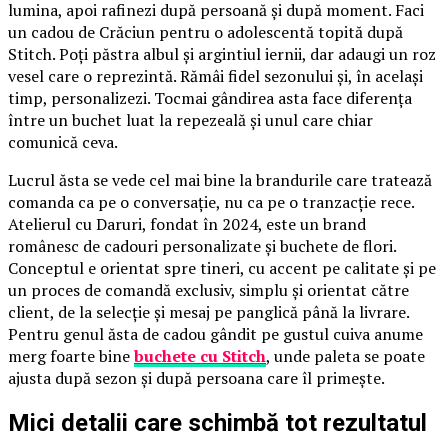
lumina, apoi rafinezi după persoană și după moment. Faci
un cadou de Crăciun pentru o adolescentă topită după
Stitch. Poți păstra albul și argintiul iernii, dar adaugi un roz
vesel care o reprezintă. Rămâi fidel sezonului și, în același
timp, personalizezi. Tocmai gândirea asta face diferența
între un buchet luat la repezeală și unul care chiar
comunică ceva.
Lucrul ăsta se vede cel mai bine la brandurile care tratează
comanda ca pe o conversație, nu ca pe o tranzacție rece.
Atelierul cu Daruri, fondat în 2024, este un brand
românesc de cadouri personalizate și buchete de flori.
Conceptul e orientat spre tineri, cu accent pe calitate și pe
un proces de comandă exclusiv, simplu și orientat către
client, de la selecție și mesaj pe panglică până la livrare.
Pentru genul ăsta de cadou gândit pe gustul cuiva anume
merg foarte bine
buchete cu Stitch
, unde paleta se poate
ajusta după sezon și după persoana care îl primește.
Mici detalii care schimbă tot rezultatul