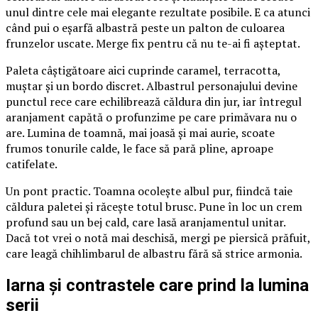
unul dintre cele mai elegante rezultate posibile. E ca atunci
când pui o eșarfă albastră peste un palton de culoarea
frunzelor uscate. Merge fix pentru că nu te-ai fi așteptat.
Paleta câștigătoare aici cuprinde caramel, terracotta,
muștar și un bordo discret. Albastrul personajului devine
punctul rece care echilibrează căldura din jur, iar întregul
aranjament capătă o profunzime pe care primăvara nu o
are. Lumina de toamnă, mai joasă și mai aurie, scoate
frumos tonurile calde, le face să pară pline, aproape
catifelate.
Un pont practic. Toamna ocolește albul pur, fiindcă taie
căldura paletei și răcește totul brusc. Pune în loc un crem
profund sau un bej cald, care lasă aranjamentul unitar.
Dacă tot vrei o notă mai deschisă, mergi pe piersică prăfuit,
care leagă chihlimbarul de albastru fără să strice armonia.
Iarna și contrastele care prind la lumina
serii