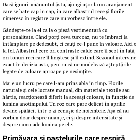
Dacă ignori amănuntul ăsta, ajungi ușor la un aranjament
care se bate cap în cap, în care albastrul rece și florile
nimeresc în registre care nu vorbesc între ele.
Gândește-te la el ca la o piesă vestimentară cu
personalitate. Când porți ceva turcoaz, nu te îmbraci la
întâmplare pe dedesubt, ci cauți ce-l pune în valoare. Aici e
la fel. Albastrul cere ori contraste calde care îl scot în față,
ori tonuri reci care îl liniștesc și îl extind. Sezonul intervine
exact în decizia asta, pentru că ne modelează așteptările
legate de culoare aproape pe nesimțite.
Mai e un lucru pe care l-am prins abia în timp. Florile
naturale și cele lucrate manual, din materiale textile sau
hârtie, reacționează diferit la aceeași culoare, în funcție de
lumina anotimpului. Un roz care pare delicat în aprilie
devine spălăcit într-o zi cenușie de noiembrie. Așa că nu
vorbim doar despre nuanțe, ci și despre intensitate și
despre cum cade lumina pe ele.
Primăvara și pastelurile care respiră