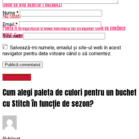
Unde se află acesta! | BuzauAZI
Nume
*
Nu ratati
Email
*
Ponta îi pregătește o nouă nucleară lui Dragnea! Cine va conduce
NOUL Guvern (SURSE) | BuzauAZI
Site web
Salvează-mi numele, emailul și site-ul web în acest
navigator pentru data viitoare când o să comentez.
Eveniment
Cum alegi paleta de culori pentru un buchet
cu Stitch în funcție de sezon?
Publicat