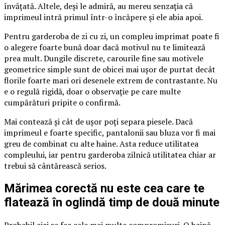
învățată. Altele, deși le admiră, au mereu senzația că
imprimeul intră primul într-o încăpere și ele abia apoi.
Pentru garderoba de zi cu zi, un compleu imprimat poate fi
o alegere foarte bună doar dacă motivul nu te limitează
prea mult. Dungile discrete, carourile fine sau motivele
geometrice simple sunt de obicei mai ușor de purtat decât
florile foarte mari ori desenele extrem de contrastante. Nu
e o regulă rigidă, doar o observație pe care multe
cumpărături pripite o confirmă.
Mai contează și cât de ușor poți separa piesele. Dacă
imprimeul e foarte specific, pantalonii sau bluza vor fi mai
greu de combinat cu alte haine. Asta reduce utilitatea
compleului, iar pentru garderoba zilnică utilitatea chiar ar
trebui să cântărească serios.
Mărimea corectă nu este cea care te
flatează în oglindă timp de două minute
Probabil aici se fac cele mai multe compromisuri. O haină