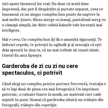
Aici apare farmecul lor real. Nu doar că arată bine
împreună, dar pot fi despărțite și purtate separat, ceea ce
înseamnă că un singur compleu bun poate da naștere la
mai multe ținute. Bluza merge cu jeanși, pantalonii merg cu
o cămașă simplă, iar dintr-odată hainele tale lucrează mai
inteligent.
Mai e ceva. Un compleu bun îți dă o anumită siguranță. Te
îmbraci repede, te privești în oglindă și ai senzația că ești
deja așezată în ziua ta, că nu mai trebuie să repari nimic.
Uneori fix asta lipsește.
Garderoba de zi cu zi nu cere
spectaculos, ci potrivit
Când alegi un compleu pentru purtare frecventă, tentația e
să te lași dusă de piesa cea mai fotogenică. Un imprimeu
puternic, o culoare foarte la modă, un material care cade
superb în poze. Numai că garderoba zilnică nu trăiește din
fotografii, trăiește din repetiție.