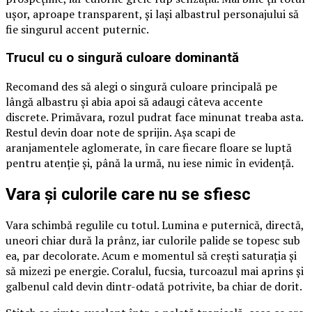
ușor, aproape transparent, și lași albastrul personajului să
fie singurul accent puternic.
Trucul cu o singură culoare dominantă
Recomand des să alegi o singură culoare principală pe
lângă albastru și abia apoi să adaugi câteva accente
discrete. Primăvara, rozul pudrat face minunat treaba asta.
Restul devin doar note de sprijin. Așa scapi de
aranjamentele aglomerate, în care fiecare floare se luptă
pentru atenție și, până la urmă, nu iese nimic în evidență.
Vara și culorile care nu se sfiesc
Vara schimbă regulile cu totul. Lumina e puternică, directă,
uneori chiar dură la prânz, iar culorile palide se topesc sub
ea, par decolorate. Acum e momentul să crești saturația și
să mizezi pe energie. Coralul, fucsia, turcoazul mai aprins și
galbenul cald devin dintr-odată potrivite, ba chiar de dorit.