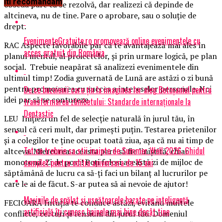
Iti recomandam
obseda pare că se rezolvă, dar realizezi că depinde de
altcineva, nu de tine. Pare o aprobare, sau o soluţie de
drept.
EvenimenteGratuite.ro promovează online evenimentele cu
RAC Aspecte favorabile par că te avantajează mai ales în
acces gratuit din România
planul mental, al proiectelor, şi prin urmare logică, pe plan
social. Trebuie neapărat să analizezi evenimentele din
ultimul timp! Zodia guvernată de Lună are astăzi o zi bună
pentru promovarea cu succes a intereselor personale. Noi
De ce buzoienii care țin la imaginea lor aleg Botoșaniul pentru
idei par să se contureze.
transformarea zâmbetului: Standarde internaționale la
Dentastic
LEU Iniţiezi un fel de selecţie naturală în jurul tău, în
sensul că ceri mult, dar primeşti puţin. Testarea prietenilor
şi a colegilor te ţine ocupat toată ziua, aşa că nu ai timp de
Tot ce trebuie sa stii inainte de Summer Well 2026. Ghidul
altceva. Miercurea aceasta pare să fie liniştită, chiar
complet pentru editia aniversara de 15 ani
monotonă. Zi de post! Poţi folosi această zi de mijloc de
săptămână de lucru ca să-ţi faci un bilanţ al lucrurilor pe
care le ai de făcut. S-ar putea să ai nevoie de ajutor!
Mașinile de spălat și uscătoarele bazate pe inteligență
FECIOARĂ Intuţia te conduce astăzi, evitând multele
artificială îți cunosc hainele mai bine decât tine
conflicte, certuri şi tensiuni din jurul tău. Domeniul