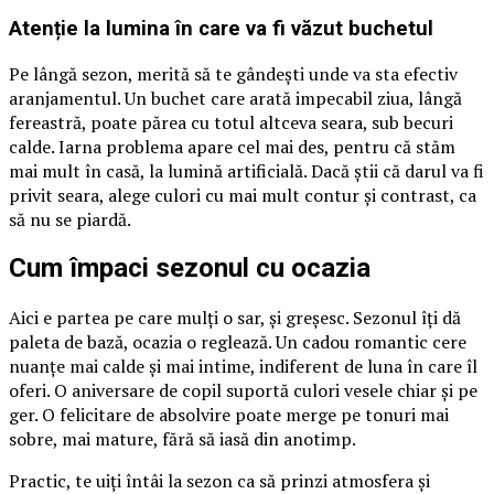
Atenție la lumina în care va fi văzut buchetul
Pe lângă sezon, merită să te gândești unde va sta efectiv
aranjamentul. Un buchet care arată impecabil ziua, lângă
fereastră, poate părea cu totul altceva seara, sub becuri
calde. Iarna problema apare cel mai des, pentru că stăm
mai mult în casă, la lumină artificială. Dacă știi că darul va fi
privit seara, alege culori cu mai mult contur și contrast, ca
să nu se piardă.
Cum împaci sezonul cu ocazia
Aici e partea pe care mulți o sar, și greșesc. Sezonul îți dă
paleta de bază, ocazia o reglează. Un cadou romantic cere
nuanțe mai calde și mai intime, indiferent de luna în care îl
oferi. O aniversare de copil suportă culori vesele chiar și pe
ger. O felicitare de absolvire poate merge pe tonuri mai
sobre, mai mature, fără să iasă din anotimp.
Practic, te uiți întâi la sezon ca să prinzi atmosfera și