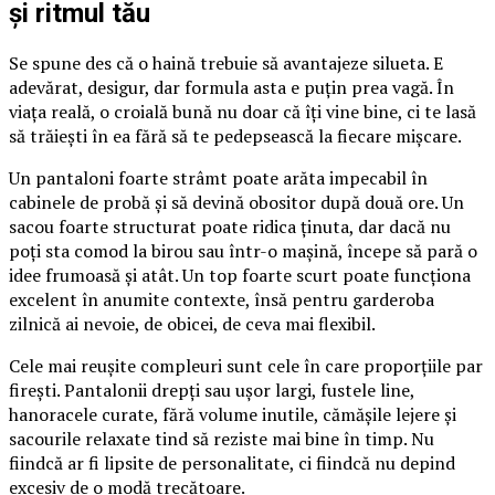
și ritmul tău
Se spune des că o haină trebuie să avantajeze silueta. E
adevărat, desigur, dar formula asta e puțin prea vagă. În
viața reală, o croială bună nu doar că îți vine bine, ci te lasă
să trăiești în ea fără să te pedepsească la fiecare mișcare.
Un pantaloni foarte strâmt poate arăta impecabil în
cabinele de probă și să devină obositor după două ore. Un
sacou foarte structurat poate ridica ținuta, dar dacă nu
poți sta comod la birou sau într-o mașină, începe să pară o
idee frumoasă și atât. Un top foarte scurt poate funcționa
excelent în anumite contexte, însă pentru garderoba
zilnică ai nevoie, de obicei, de ceva mai flexibil.
Cele mai reușite compleuri sunt cele în care proporțiile par
firești. Pantalonii drepți sau ușor largi, fustele line,
hanoracele curate, fără volume inutile, cămășile lejere și
sacourile relaxate tind să reziste mai bine în timp. Nu
fiindcă ar fi lipsite de personalitate, ci fiindcă nu depind
excesiv de o modă trecătoare.