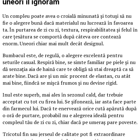
uneori îl ignorăm
Un compleu poate avea o croială minunată și totuși să nu
fie o alegere bună dacă materialul nu lucrează în favoarea
ta. În purtarea de zi cu zi, textura, respirabilitatea și felul în
care țesătura se comportă după câteva ore contează
enorm. Uneori chiar mai mult decât designul.
Bumbacul este, de regulă, o alegere excelentă pentru
seturile casual. Respiră bine, se simte familiar pe piele și nu
dă senzația aia de haină care te obligă să stai dreaptă ca să
arate bine. Dacă are și un mic procent de elastan, cu atât
mai bine, fiindcă se mișcă frumos și nu devine rigid.
Inul este superb, mai ales în sezonul cald, dar trebuie
acceptat cu tot cu firea lui. Se șifonează, iar asta face parte
din farmecul lui. Dacă te enervează orice cută apărută după
o oră de purtare, probabil nu e alegerea ideală pentru
compleul tău de zi cu zi, chiar dacă pe umeraș pare poveste.
Tricotul fin sau jerseul de calitate pot fi extraordinare