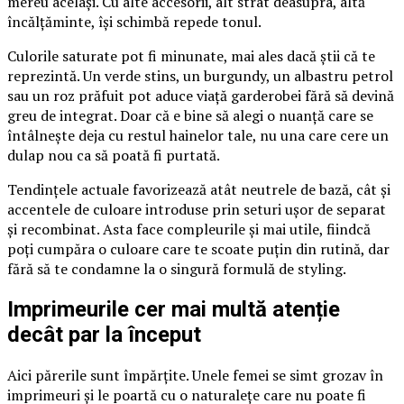
mereu același. Cu alte accesorii, alt strat deasupra, altă
încălțăminte, își schimbă repede tonul.
Culorile saturate pot fi minunate, mai ales dacă știi că te
reprezintă. Un verde stins, un burgundy, un albastru petrol
sau un roz prăfuit pot aduce viață garderobei fără să devină
greu de integrat. Doar că e bine să alegi o nuanță care se
întâlnește deja cu restul hainelor tale, nu una care cere un
dulap nou ca să poată fi purtată.
Tendințele actuale favorizează atât neutrele de bază, cât și
accentele de culoare introduse prin seturi ușor de separat
și recombinat. Asta face compleurile și mai utile, fiindcă
poți cumpăra o culoare care te scoate puțin din rutină, dar
fără să te condamne la o singură formulă de styling.
Imprimeurile cer mai multă atenție
decât par la început
Aici părerile sunt împărțite. Unele femei se simt grozav în
imprimeuri și le poartă cu o naturalețe care nu poate fi