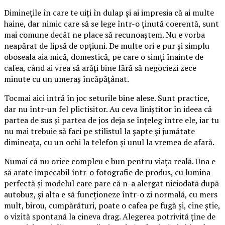
Diminețile în care te uiți în dulap și ai impresia că ai multe
haine, dar nimic care să se lege într-o ținută coerentă, sunt
mai comune decât ne place să recunoaștem. Nu e vorba
neapărat de lipsă de opțiuni. De multe ori e pur și simplu
oboseala aia mică, domestică, pe care o simți înainte de
cafea, când ai vrea să arăți bine fără să negociezi zece
minute cu un umeraș încăpățânat.
Tocmai aici intră în joc seturile bine alese. Sunt practice,
dar nu într-un fel plictisitor. Au ceva liniștitor în ideea că
partea de sus și partea de jos deja se înțeleg între ele, iar tu
nu mai trebuie să faci pe stilistul la șapte și jumătate
dimineața, cu un ochi la telefon și unul la vremea de afară.
Numai că nu orice compleu e bun pentru viața reală. Una e
să arate impecabil într-o fotografie de produs, cu lumina
perfectă și modelul care pare că n-a alergat niciodată după
autobuz, și alta e să funcționeze într-o zi normală, cu mers
mult, birou, cumpărături, poate o cafea pe fugă și, cine știe,
o vizită spontană la cineva drag. Alegerea potrivită ține de