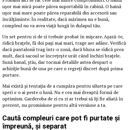
ușor mai mică poate părea suportabilă în cabină. O haină
ușor mai mare poate părea reparabilă din accesorii sau
încălțăminte. În realitate, dacă mărimea nu e bună,
compleul nu va avea viață lungă în dulapul tău.
Un set pentru zi de zi trebuie probat în mișcare. Așază-te,
ridică brațele, fă doi pași mai mari, trage aer adânc. Verifică
dacă pantalonii trag într-o zonă, dacă bluza se ridică prea
mult, dacă sacoul se încrețește urât când închizi brațele.
Sună banal, știu, dar tocmai detaliile astea despart o
achiziție bună de una pe care o regreți discret după prima
purtare.
Mai există și tentația de a cumpăra pentru silueta pe care
speri s-o ai peste o lună. Nu e cea mai dreaptă formă de
optimism. Garderoba de zi cu zi ar trebui să îți fie aliată în
prezent, nu promisiune pentru altă versiune a ta.
Caută compleuri care pot fi purtate și
împreună, și separat