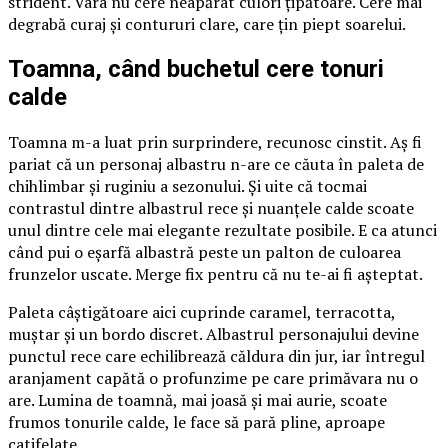
strident. Vara nu cere neapărat culori țipătoare. Cere mai
degrabă curaj și contururi clare, care țin piept soarelui.
Toamna, când buchetul cere tonuri
calde
Toamna m-a luat prin surprindere, recunosc cinstit. Aș fi
pariat că un personaj albastru n-are ce căuta în paleta de
chihlimbar și ruginiu a sezonului. Și uite că tocmai
contrastul dintre albastrul rece și nuanțele calde scoate
unul dintre cele mai elegante rezultate posibile. E ca atunci
când pui o eșarfă albastră peste un palton de culoarea
frunzelor uscate. Merge fix pentru că nu te-ai fi așteptat.
Paleta câștigătoare aici cuprinde caramel, terracotta,
muștar și un bordo discret. Albastrul personajului devine
punctul rece care echilibrează căldura din jur, iar întregul
aranjament capătă o profunzime pe care primăvara nu o
are. Lumina de toamnă, mai joasă și mai aurie, scoate
frumos tonurile calde, le face să pară pline, aproape
catifelate.