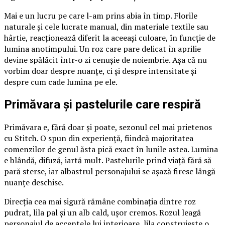
Mai e un lucru pe care l-am prins abia în timp. Florile
naturale și cele lucrate manual, din materiale textile sau
hârtie, reacționează diferit la aceeași culoare, în funcție de
lumina anotimpului. Un roz care pare delicat în aprilie
devine spălăcit într-o zi cenușie de noiembrie. Așa că nu
vorbim doar despre nuanțe, ci și despre intensitate și
despre cum cade lumina pe ele.
Primăvara și pastelurile care respiră
Primăvara e, fără doar și poate, sezonul cel mai prietenos
cu Stitch. O spun din experiență, fiindcă majoritatea
comenzilor de genul ăsta pică exact în lunile astea. Lumina
e blândă, difuză, iartă mult. Pastelurile prind viață fără să
pară sterse, iar albastrul personajului se așază firesc lângă
nuanțe deschise.
Direcția cea mai sigură rămâne combinația dintre roz
pudrat, lila pal și un alb cald, ușor cremos. Rozul leagă
personajul de accentele lui interioare, lila construiește o