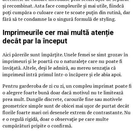
și recombinat. Asta face compleurile și mai utile, fiindcă
poți cumpăra o culoare care te scoate puțin din rutină, dar
fără să te condamne la o singură formulă de styling.
Imprimeurile cer mai multă atenție
decât par la început
Aici părerile sunt împărțite. Unele femei se simt grozav în
imprimeuri și le poartă cu o naturalețe care nu poate fi
învățată. Altele, deși le admiră, au mereu senzația că
imprimeul intră primul într-o încăpere și ele abia apoi.
Pentru garderoba de zi cu zi, un compleu imprimat poate fi
o alegere foarte bună doar dacă motivul nu te limitează
prea mult. Dungile discrete, carourile fine sau motivele
geometrice simple sunt de obicei mai ușor de purtat decât
florile foarte mari ori desenele extrem de contrastante. Nu
e o regulă rigidă, doar o observație pe care multe
cumpărături pripite o confirmă.