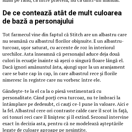
De ce contează atât de mult culoarea
de bază a personajului
Tot farmecul vine din faptul că Stitch are un albastru care
nu seamănă cu albastrul florilor obișnuite. E un albastru-
turcoaz, ușor saturat, cu accente de roz în interiorul
urechilor. Asta înseamnă că personajul aduce deja două
culori în ecuație înainte să așezi o singură floare lângă el.
Dacă ignori amănuntul ăsta, ajungi ușor la un aranjament
care se bate cap în cap, în care albastrul rece și florile
nimeresc în registre care nu vorbesc între ele.
Gândește-te la el ca la o piesă vestimentară cu
personalitate. Când porți ceva turcoaz, nu te îmbraci la
întâmplare pe dedesubt, ci cauți ce-l pune în valoare. Aici e
la fel. Albastrul cere ori contraste calde care îl scot în față,
ori tonuri reci care îl liniștesc și îl extind. Sezonul intervine
exact în decizia asta, pentru că ne modelează așteptările
legate de culoare aproape pe nesimțite.