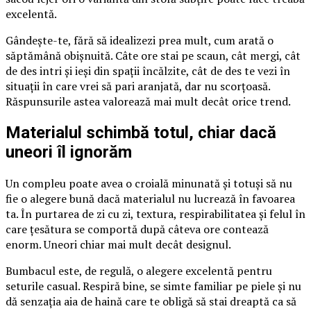
excelentă.
Gândește-te, fără să idealizezi prea mult, cum arată o
săptămână obișnuită. Câte ore stai pe scaun, cât mergi, cât
de des intri și ieși din spații încălzite, cât de des te vezi în
situații în care vrei să pari aranjată, dar nu scorțoasă.
Răspunsurile astea valorează mai mult decât orice trend.
Materialul schimbă totul, chiar dacă
uneori îl ignorăm
Un compleu poate avea o croială minunată și totuși să nu
fie o alegere bună dacă materialul nu lucrează în favoarea
ta. În purtarea de zi cu zi, textura, respirabilitatea și felul în
care țesătura se comportă după câteva ore contează
enorm. Uneori chiar mai mult decât designul.
Bumbacul este, de regulă, o alegere excelentă pentru
seturile casual. Respiră bine, se simte familiar pe piele și nu
dă senzația aia de haină care te obligă să stai dreaptă ca să