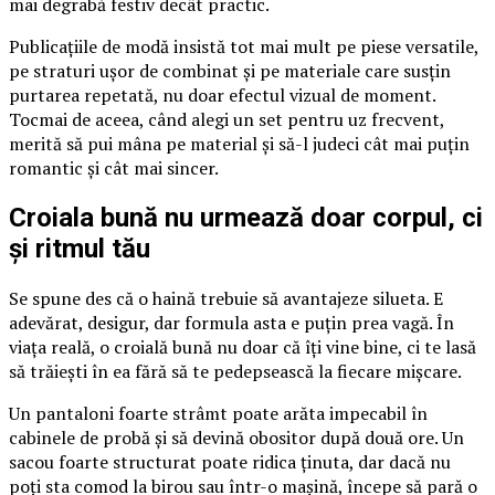
mai degrabă festiv decât practic.
Publicațiile de modă insistă tot mai mult pe piese versatile,
pe straturi ușor de combinat și pe materiale care susțin
purtarea repetată, nu doar efectul vizual de moment.
Tocmai de aceea, când alegi un set pentru uz frecvent,
merită să pui mâna pe material și să-l judeci cât mai puțin
romantic și cât mai sincer.
Croiala bună nu urmează doar corpul, ci
și ritmul tău
Se spune des că o haină trebuie să avantajeze silueta. E
adevărat, desigur, dar formula asta e puțin prea vagă. În
viața reală, o croială bună nu doar că îți vine bine, ci te lasă
să trăiești în ea fără să te pedepsească la fiecare mișcare.
Un pantaloni foarte strâmt poate arăta impecabil în
cabinele de probă și să devină obositor după două ore. Un
sacou foarte structurat poate ridica ținuta, dar dacă nu
poți sta comod la birou sau într-o mașină, începe să pară o