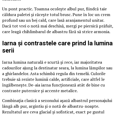
Un pont practic. Toamna ocolește albul pur, fiindcă taie
căldura paletei și răcește totul brusc. Pune în loc un crem
profund sau un bej cald, care lasă aranjamentul unitar.
Dacă tot vrei o notă mai deschisă, mergi pe piersică prăfuit,
care leagă chihlimbarul de albastru fără să strice armonia.
Iarna și contrastele care prind la lumina
serii
Iarna lumina naturală e scurtă și rece, iar majoritatea
cadourilor ajung la destinatar seara, la lumina lămpilor sau
a ghirlandelor. Asta schimbă regula din temelii. Culorile
trebuie să reziste luminii calde, artificiale, care altfel le
îngălbenește. De-aia iarna funcționează atât de bine cu
contraste puternice și accente metalice.
Combinația clasică a sezonului așază albastrul personajului
lângă alb pur, argintiu și o notă de albastru-noapte.
Rezultatul are ceva glacial și sofisticat, exact pe gustul