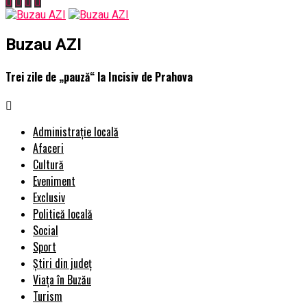
Buzau AZI
Trei zile de „pauză“ la Incisiv de Prahova
Administrație locală
Afaceri
Cultură
Eveniment
Exclusiv
Politică locală
Social
Sport
Știri din județ
Viața în Buzău
Turism