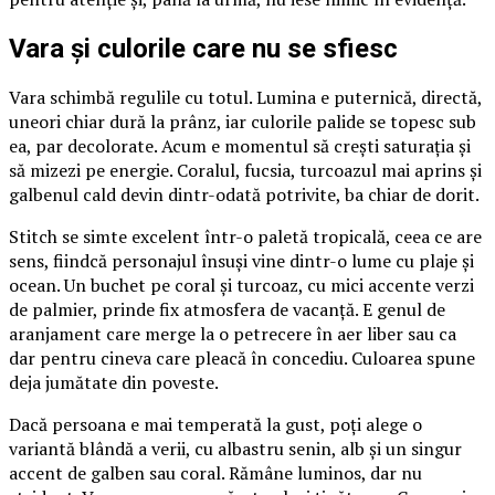
Vara și culorile care nu se sfiesc
Vara schimbă regulile cu totul. Lumina e puternică, directă,
uneori chiar dură la prânz, iar culorile palide se topesc sub
ea, par decolorate. Acum e momentul să crești saturația și
să mizezi pe energie. Coralul, fucsia, turcoazul mai aprins și
galbenul cald devin dintr-odată potrivite, ba chiar de dorit.
Stitch se simte excelent într-o paletă tropicală, ceea ce are
sens, fiindcă personajul însuși vine dintr-o lume cu plaje și
ocean. Un buchet pe coral și turcoaz, cu mici accente verzi
de palmier, prinde fix atmosfera de vacanță. E genul de
aranjament care merge la o petrecere în aer liber sau ca
dar pentru cineva care pleacă în concediu. Culoarea spune
deja jumătate din poveste.
Dacă persoana e mai temperată la gust, poți alege o
variantă blândă a verii, cu albastru senin, alb și un singur
accent de galben sau coral. Rămâne luminos, dar nu