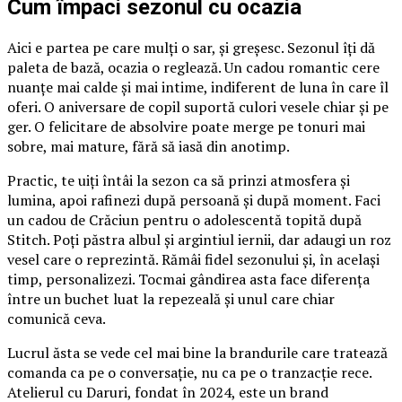
Cum împaci sezonul cu ocazia
Aici e partea pe care mulți o sar, și greșesc. Sezonul îți dă
paleta de bază, ocazia o reglează. Un cadou romantic cere
nuanțe mai calde și mai intime, indiferent de luna în care îl
oferi. O aniversare de copil suportă culori vesele chiar și pe
ger. O felicitare de absolvire poate merge pe tonuri mai
sobre, mai mature, fără să iasă din anotimp.
Practic, te uiți întâi la sezon ca să prinzi atmosfera și
lumina, apoi rafinezi după persoană și după moment. Faci
un cadou de Crăciun pentru o adolescentă topită după
Stitch. Poți păstra albul și argintiul iernii, dar adaugi un roz
vesel care o reprezintă. Rămâi fidel sezonului și, în același
timp, personalizezi. Tocmai gândirea asta face diferența
între un buchet luat la repezeală și unul care chiar
comunică ceva.
Lucrul ăsta se vede cel mai bine la brandurile care tratează
comanda ca pe o conversație, nu ca pe o tranzacție rece.
Atelierul cu Daruri, fondat în 2024, este un brand