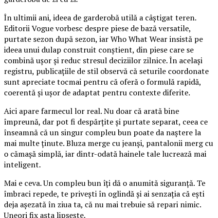
În ultimii ani, ideea de garderobă utilă a câștigat teren.
Editorii Vogue vorbesc despre piese de bază versatile,
purtate sezon după sezon, iar Who What Wear insistă pe
ideea unui dulap construit conștient, din piese care se
combină ușor și reduc stresul deciziilor zilnice. În același
registru, publicațiile de stil observă că seturile coordonate
sunt apreciate tocmai pentru că oferă o formulă rapidă,
coerentă și ușor de adaptat pentru contexte diferite.
Aici apare farmecul lor real. Nu doar că arată bine
împreună, dar pot fi despărțite și purtate separat, ceea ce
înseamnă că un singur compleu bun poate da naștere la
mai multe ținute. Bluza merge cu jeanși, pantalonii merg cu
o cămașă simplă, iar dintr-odată hainele tale lucrează mai
inteligent.
Mai e ceva. Un compleu bun îți dă o anumită siguranță. Te
îmbraci repede, te privești în oglindă și ai senzația că ești
deja așezată în ziua ta, că nu mai trebuie să repari nimic.
Uneori fix asta lipsește.