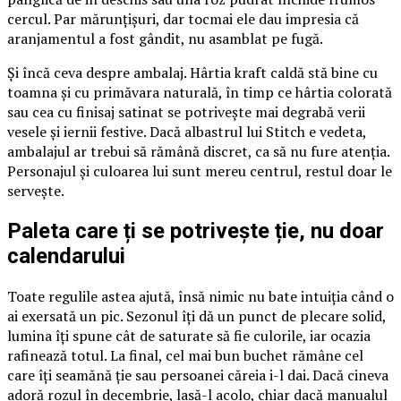
cercul. Par mărunțișuri, dar tocmai ele dau impresia că
aranjamentul a fost gândit, nu asamblat pe fugă.
Și încă ceva despre ambalaj. Hârtia kraft caldă stă bine cu
toamna și cu primăvara naturală, în timp ce hârtia colorată
sau cea cu finisaj satinat se potrivește mai degrabă verii
vesele și iernii festive. Dacă albastrul lui Stitch e vedeta,
ambalajul ar trebui să rămână discret, ca să nu fure atenția.
Personajul și culoarea lui sunt mereu centrul, restul doar le
servește.
Paleta care ți se potrivește ție, nu doar
calendarului
Toate regulile astea ajută, însă nimic nu bate intuiția când o
ai exersată un pic. Sezonul îți dă un punct de plecare solid,
lumina îți spune cât de saturate să fie culorile, iar ocazia
rafinează totul. La final, cel mai bun buchet rămâne cel
care îți seamănă ție sau persoanei căreia i-l dai. Dacă cineva
adoră rozul în decembrie, lasă-l acolo, chiar dacă manualul