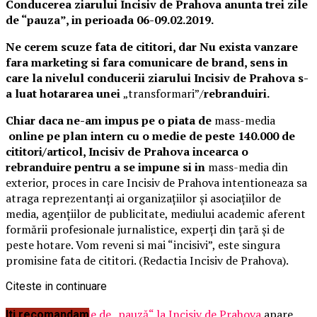
Conducerea ziarului Incisiv de Prahova anunta trei zile
de “pauza”, in perioada 06-09.02.2019.
Ne cerem scuze fata de cititori, dar
Nu exista vanzare
fara marketing si fara comunicare de brand, sens in
care la nivelul conducerii ziarului Incisiv de Prahova s-
a luat hotararea unei
„transformari”/
rebranduiri.
Chiar daca ne-am impus pe o piata de
mass-media
online pe plan intern cu o medie de peste 140.000 de
cititori/articol, Incisiv de Prahova incearca o
rebranduire pentru a se impune si in
mass-media din
exterior, proces in care Incisiv de Prahova intentioneaza sa
atraga reprezentanți ai organizaţiilor şi asociaţiilor de
media, agenţiilor de publicitate, mediului academic aferent
formării profesionale jurnalistice, experți din țară și de
peste hotare. Vom reveni si mai “incisivi”, este singura
promisine fata de cititori. (Redactia Incisiv de Prahova).
Citeste in continuare
Articolul
Trei zile de „pauză“ la Incisiv de Prahova
apare
Iti recomandam