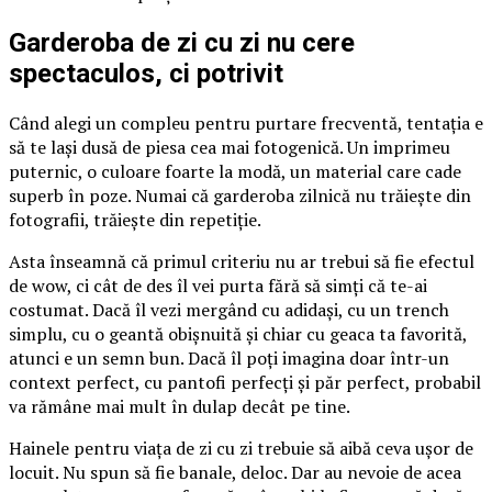
Garderoba de zi cu zi nu cere
spectaculos, ci potrivit
Când alegi un compleu pentru purtare frecventă, tentația e
să te lași dusă de piesa cea mai fotogenică. Un imprimeu
puternic, o culoare foarte la modă, un material care cade
superb în poze. Numai că garderoba zilnică nu trăiește din
fotografii, trăiește din repetiție.
Asta înseamnă că primul criteriu nu ar trebui să fie efectul
de wow, ci cât de des îl vei purta fără să simți că te-ai
costumat. Dacă îl vezi mergând cu adidași, cu un trench
simplu, cu o geantă obișnuită și chiar cu geaca ta favorită,
atunci e un semn bun. Dacă îl poți imagina doar într-un
context perfect, cu pantofi perfecți și păr perfect, probabil
va rămâne mai mult în dulap decât pe tine.
Hainele pentru viața de zi cu zi trebuie să aibă ceva ușor de
locuit. Nu spun să fie banale, deloc. Dar au nevoie de acea