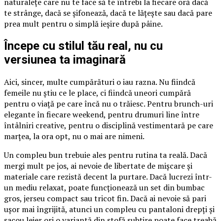
naturalețe care nu te face să te întrebi la fiecare oră dacă
te strânge, dacă se șifonează, dacă te lățește sau dacă pare
prea mult pentru o simplă ieșire după pâine.
Începe cu stilul tău real, nu cu
versiunea ta imaginară
Aici, sincer, multe cumpărături o iau razna. Nu fiindcă
femeile nu știu ce le place, ci fiindcă uneori cumpără
pentru o viață pe care încă nu o trăiesc. Pentru brunch-uri
elegante în fiecare weekend, pentru drumuri line între
întâlniri creative, pentru o disciplină vestimentară pe care
marțea, la ora opt, nu o mai are nimeni.
Un compleu bun trebuie ales pentru rutina ta reală. Dacă
mergi mult pe jos, ai nevoie de libertate de mișcare și
materiale care rezistă decent la purtare. Dacă lucrezi într-
un mediu relaxat, poate funcționează un set din bumbac
gros, jerseu compact sau tricot fin. Dacă ai nevoie să pari
ușor mai îngrijită, atunci un compleu cu pantaloni drepți și
sacou lejer ori o variantă din stofă subțire poate face treabă