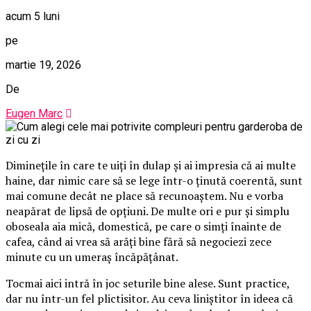
acum 5 luni
pe
martie 19, 2026
De
Eugen Marc
Diminețile în care te uiți în dulap și ai impresia că ai multe
haine, dar nimic care să se lege într-o ținută coerentă, sunt
mai comune decât ne place să recunoaștem. Nu e vorba
neapărat de lipsă de opțiuni. De multe ori e pur și simplu
oboseala aia mică, domestică, pe care o simți înainte de
cafea, când ai vrea să arăți bine fără să negociezi zece
minute cu un umeraș încăpățânat.
Tocmai aici intră în joc seturile bine alese. Sunt practice,
dar nu într-un fel plictisitor. Au ceva liniștitor în ideea că