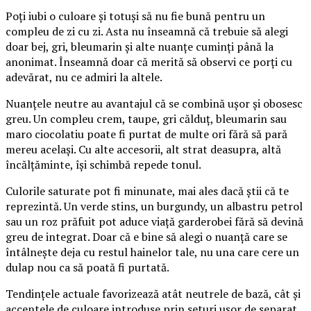
Poți iubi o culoare și totuși să nu fie bună pentru un
compleu de zi cu zi. Asta nu înseamnă că trebuie să alegi
doar bej, gri, bleumarin și alte nuanțe cuminți până la
anonimat. Înseamnă doar că merită să observi ce porți cu
adevărat, nu ce admiri la altele.
Nuanțele neutre au avantajul că se combină ușor și obosesc
greu. Un compleu crem, taupe, gri călduț, bleumarin sau
maro ciocolatiu poate fi purtat de multe ori fără să pară
mereu același. Cu alte accesorii, alt strat deasupra, altă
încălțăminte, își schimbă repede tonul.
Culorile saturate pot fi minunate, mai ales dacă știi că te
reprezintă. Un verde stins, un burgundy, un albastru petrol
sau un roz prăfuit pot aduce viață garderobei fără să devină
greu de integrat. Doar că e bine să alegi o nuanță care se
întâlnește deja cu restul hainelor tale, nu una care cere un
dulap nou ca să poată fi purtată.
Tendințele actuale favorizează atât neutrele de bază, cât și
accentele de culoare introduse prin seturi ușor de separat