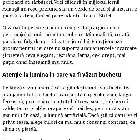
perioadei de sărbători. Vrei căldură în mijlocul iernii.
Adaugă un roșu profund sau un verde de brad și ai instant o
paletă festivă, fără să pierzi identitatea lui Stitch.
O variantă pe care o ador e cea pe alb și argintiu, cu
personajul ca unic punct de culoare. Minimalistă, curată,
parcă un fulg de nea ridicat în jurul lui. Funcționează
grozav pentru cei care nu suportă aranjamentele încărcate
și preferă ceva elegant, restrâns. Iarna, ce-i drept, mai
puțin chiar înseamnă mai mult.
Atenție la lumina în care va fi văzut buchetul
Pe lângă sezon, merită să te gândești unde va sta efectiv
aranjamentul. Un buchet care arată impecabil ziua, lângă
fereastră, poate părea cu totul altceva seara, sub becuri
calde. Iarna problema apare cel mai des, pentru că stăm
mai mult în casă, la lumină artificială. Dacă știi că darul va fi
privit seara, alege culori cu mai mult contur și contrast, ca
să nu se piardă.