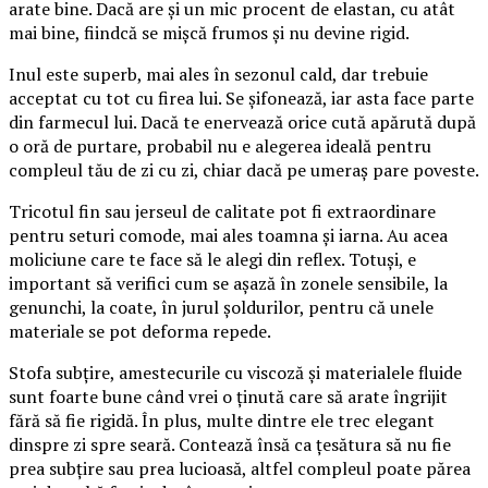
arate bine. Dacă are și un mic procent de elastan, cu atât
mai bine, fiindcă se mișcă frumos și nu devine rigid.
Inul este superb, mai ales în sezonul cald, dar trebuie
acceptat cu tot cu firea lui. Se șifonează, iar asta face parte
din farmecul lui. Dacă te enervează orice cută apărută după
o oră de purtare, probabil nu e alegerea ideală pentru
compleul tău de zi cu zi, chiar dacă pe umeraș pare poveste.
Tricotul fin sau jerseul de calitate pot fi extraordinare
pentru seturi comode, mai ales toamna și iarna. Au acea
moliciune care te face să le alegi din reflex. Totuși, e
important să verifici cum se așază în zonele sensibile, la
genunchi, la coate, în jurul șoldurilor, pentru că unele
materiale se pot deforma repede.
Stofa subțire, amestecurile cu viscoză și materialele fluide
sunt foarte bune când vrei o ținută care să arate îngrijit
fără să fie rigidă. În plus, multe dintre ele trec elegant
dinspre zi spre seară. Contează însă ca țesătura să nu fie
prea subțire sau prea lucioasă, altfel compleul poate părea