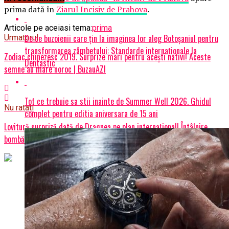
prima dată în
Ziarul Incisiv de Prahova
.
Articole pe aceiasi tema:
prima
De ce buzoienii care țin la imaginea lor aleg Botoșaniul pentru
Urmatorul
transformarea zâmbetului: Standarde internaționale la
Zodiac chinezesc 2019. Surprize mari pentru acești nativi! Aceste
Dentastic
semne au mare noroc | BuzauAZI
Tot ce trebuie sa stii inainte de Summer Well 2026. Ghidul
Nu ratati
complet pentru editia aniversara de 15 ani
Lovitură surpriză dată de Dragnea pe plan internațional! Întâlnire
bombă cu Donald Trump în America: „Daddy’s back!” | BuzauAZI