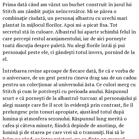
Prima dată când am văzut un buchet construit în jurul lui
Stitch am zâmbit puțin neîncrezător. Mi se părea o
combinație ciudată, un personaj albastru cu urechi mari
plantat în mijlocul florilor. Apoi mi-a picat fisa. Tot
secretul stă în culoare. Albastrul lui aparte schimbă felul în
care percepi restul aranjamentului, iar de aici pornește
toată discuția despre paletă. Nu alegi florile întâi și pui
personajul peste ele, ci gândești totul invers, pornind de la
el.
Întrebarea revine aproape de fiecare dată, fie că e vorba de
o aniversare, de un gest pentru cineva drag sau de un cadou
pentru un colecționar al universului ăsta. Ce culori merg cu
Stitch și cum le potrivești cu perioada anului. Răspunsul
scurt e că pornești de la albastrul-turcoaz al personajului și
alegi nuanțe care fie îl scot în evidență prin contrast, fie îl
prelungesc prin tonuri apropiate, ajustând totul după
lumina și atmosfera sezonului. Răspunsul lung merită o
cafea și câteva minute, fiindcă depinde de anotimp, de
lumină și de starea pe care vrei să o transmiți. Hai să le
luăm pe rând, ca între prieteni, nu ca dintr-un manual.