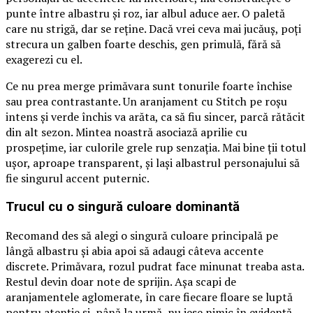
punte între albastru și roz, iar albul aduce aer. O paletă
care nu strigă, dar se reține. Dacă vrei ceva mai jucăuș, poți
strecura un galben foarte deschis, gen primulă, fără să
exagerezi cu el.
Ce nu prea merge primăvara sunt tonurile foarte închise
sau prea contrastante. Un aranjament cu Stitch pe roșu
intens și verde închis va arăta, ca să fiu sincer, parcă rătăcit
din alt sezon. Mintea noastră asociază aprilie cu
prospețime, iar culorile grele rup senzația. Mai bine ții totul
ușor, aproape transparent, și lași albastrul personajului să
fie singurul accent puternic.
Trucul cu o singură culoare dominantă
Recomand des să alegi o singură culoare principală pe
lângă albastru și abia apoi să adaugi câteva accente
discrete. Primăvara, rozul pudrat face minunat treaba asta.
Restul devin doar note de sprijin. Așa scapi de
aranjamentele aglomerate, în care fiecare floare se luptă
pentru atenție și, până la urmă, nu iese nimic în evidență.