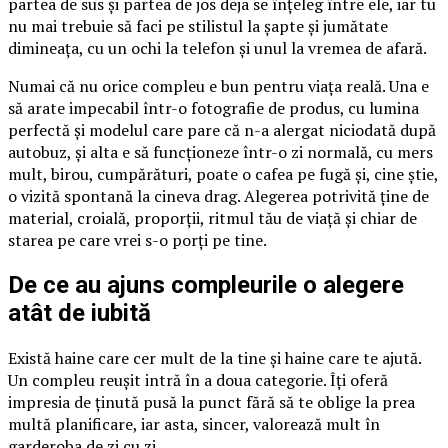
partea de sus și partea de jos deja se înțeleg între ele, iar tu
nu mai trebuie să faci pe stilistul la șapte și jumătate
dimineața, cu un ochi la telefon și unul la vremea de afară.
Numai că nu orice compleu e bun pentru viața reală. Una e
să arate impecabil într-o fotografie de produs, cu lumina
perfectă și modelul care pare că n-a alergat niciodată după
autobuz, și alta e să funcționeze într-o zi normală, cu mers
mult, birou, cumpărături, poate o cafea pe fugă și, cine știe,
o vizită spontană la cineva drag. Alegerea potrivită ține de
material, croială, proporții, ritmul tău de viață și chiar de
starea pe care vrei s-o porți pe tine.
De ce au ajuns compleurile o alegere
atât de iubită
Există haine care cer mult de la tine și haine care te ajută.
Un compleu reușit intră în a doua categorie. Îți oferă
impresia de ținută pusă la punct fără să te oblige la prea
multă planificare, iar asta, sincer, valorează mult în
garderoba de zi cu zi.