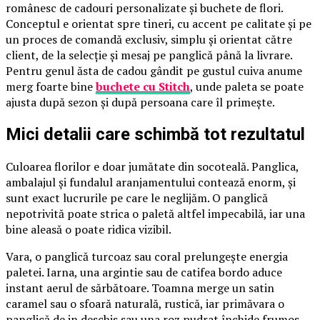
românesc de cadouri personalizate și buchete de flori.
Conceptul e orientat spre tineri, cu accent pe calitate și pe
un proces de comandă exclusiv, simplu și orientat către
client, de la selecție și mesaj pe panglică până la livrare.
Pentru genul ăsta de cadou gândit pe gustul cuiva anume
merg foarte bine
buchete cu Stitch
, unde paleta se poate
ajusta după sezon și după persoana care îl primește.
Mici detalii care schimbă tot rezultatul
Culoarea florilor e doar jumătate din socoteală. Panglica,
ambalajul și fundalul aranjamentului contează enorm, și
sunt exact lucrurile pe care le neglijăm. O panglică
nepotrivită poate strica o paletă altfel impecabilă, iar una
bine aleasă o poate ridica vizibil.
Vara, o panglică turcoaz sau coral prelungește energia
paletei. Iarna, una argintie sau de catifea bordo aduce
instant aerul de sărbătoare. Toamna merge un satin
caramel sau o sfoară naturală, rustică, iar primăvara o
panglică de in deschis sau una roz pudrat închide frumos