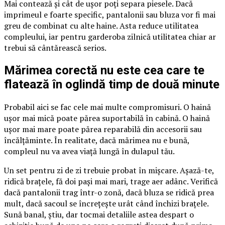
Mai contează și cât de ușor poți separa piesele. Dacă
imprimeul e foarte specific, pantalonii sau bluza vor fi mai
greu de combinat cu alte haine. Asta reduce utilitatea
compleului, iar pentru garderoba zilnică utilitatea chiar ar
trebui să cântărească serios.
Mărimea corectă nu este cea care te
flatează în oglindă timp de două minute
Probabil aici se fac cele mai multe compromisuri. O haină
ușor mai mică poate părea suportabilă în cabină. O haină
ușor mai mare poate părea reparabilă din accesorii sau
încălțăminte. În realitate, dacă mărimea nu e bună,
compleul nu va avea viață lungă în dulapul tău.
Un set pentru zi de zi trebuie probat în mișcare. Așază-te,
ridică brațele, fă doi pași mai mari, trage aer adânc. Verifică
dacă pantalonii trag într-o zonă, dacă bluza se ridică prea
mult, dacă sacoul se încrețește urât când închizi brațele.
Sună banal, știu, dar tocmai detaliile astea despart o