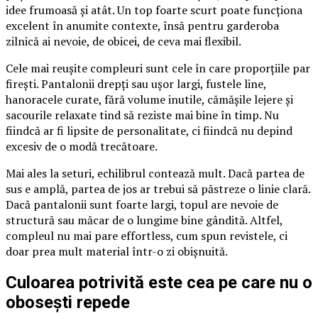
idee frumoasă și atât. Un top foarte scurt poate funcționa
excelent în anumite contexte, însă pentru garderoba
zilnică ai nevoie, de obicei, de ceva mai flexibil.
Cele mai reușite compleuri sunt cele în care proporțiile par
firești. Pantalonii drepți sau ușor largi, fustele line,
hanoracele curate, fără volume inutile, cămășile lejere și
sacourile relaxate tind să reziste mai bine în timp. Nu
fiindcă ar fi lipsite de personalitate, ci fiindcă nu depind
excesiv de o modă trecătoare.
Mai ales la seturi, echilibrul contează mult. Dacă partea de
sus e amplă, partea de jos ar trebui să păstreze o linie clară.
Dacă pantalonii sunt foarte largi, topul are nevoie de
structură sau măcar de o lungime bine gândită. Altfel,
compleul nu mai pare effortless, cum spun revistele, ci
doar prea mult material într-o zi obișnuită.
Culoarea potrivită este cea pe care nu o
obosești repede