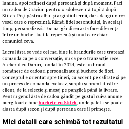
lumina, apoi rafinezi după persoană și după moment. Faci
un cadou de Crăciun pentru o adolescentă topită după
Stitch. Poți păstra albul și argintiul iernii, dar adaugi un roz
vesel care o reprezintă. Rămâi fidel sezonului și, în același
timp, personalizezi. Tocmai gândirea asta face diferența
între un buchet luat la repezeală și unul care chiar
comunică ceva.
Lucrul ăsta se vede cel mai bine la brandurile care tratează
comanda ca pe o conversație, nu ca pe o tranzacție rece.
Atelierul cu Daruri, fondat în 2024, este un brand
românesc de cadouri personalizate și buchete de flori.
Conceptul e orientat spre tineri, cu accent pe calitate și pe
un proces de comandă exclusiv, simplu și orientat către
client, de la selecție și mesaj pe panglică până la livrare.
Pentru genul ăsta de cadou gândit pe gustul cuiva anume
merg foarte bine
buchete cu Stitch
, unde paleta se poate
ajusta după sezon și după persoana care îl primește.
Mici detalii care schimbă tot rezultatul