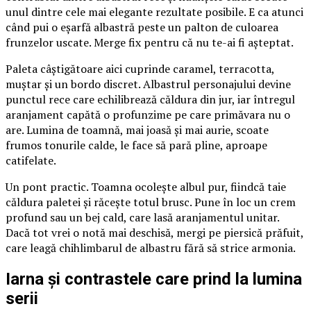
unul dintre cele mai elegante rezultate posibile. E ca atunci
când pui o eșarfă albastră peste un palton de culoarea
frunzelor uscate. Merge fix pentru că nu te-ai fi așteptat.
Paleta câștigătoare aici cuprinde caramel, terracotta,
muștar și un bordo discret. Albastrul personajului devine
punctul rece care echilibrează căldura din jur, iar întregul
aranjament capătă o profunzime pe care primăvara nu o
are. Lumina de toamnă, mai joasă și mai aurie, scoate
frumos tonurile calde, le face să pară pline, aproape
catifelate.
Un pont practic. Toamna ocolește albul pur, fiindcă taie
căldura paletei și răcește totul brusc. Pune în loc un crem
profund sau un bej cald, care lasă aranjamentul unitar.
Dacă tot vrei o notă mai deschisă, mergi pe piersică prăfuit,
care leagă chihlimbarul de albastru fără să strice armonia.
Iarna și contrastele care prind la lumina
serii