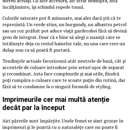
mereu același. Cu alte accesorii, alt strat deasupra, altă
încălțăminte, își schimbă repede tonul.
Culorile saturate pot fi minunate, mai ales dacă știi că te
reprezintă. Un verde stins, un burgundy, un albastru petrol
sau un roz prăfuit pot aduce viață garderobei fără să devină
greu de integrat. Doar că e bine să alegi o nuanță care se
întâlnește deja cu restul hainelor tale, nu una care cere un
dulap nou ca să poată fi purtată.
Tendințele actuale favorizează atât neutrele de bază, cât și
accentele de culoare introduse prin seturi ușor de separat
și recombinat. Asta face compleurile și mai utile, fiindcă
poți cumpăra o culoare care te scoate puțin din rutină, dar
fără să te condamne la o singură formulă de styling.
Imprimeurile cer mai multă atenție
decât par la început
Aici părerile sunt împărțite. Unele femei se simt grozav în
imprimeuri și le poartă cu o naturalețe care nu poate fi