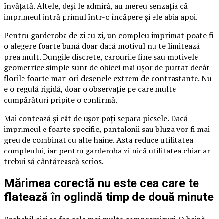
învățată. Altele, deși le admiră, au mereu senzația că
imprimeul intră primul într-o încăpere și ele abia apoi.
Pentru garderoba de zi cu zi, un compleu imprimat poate fi
o alegere foarte bună doar dacă motivul nu te limitează
prea mult. Dungile discrete, carourile fine sau motivele
geometrice simple sunt de obicei mai ușor de purtat decât
florile foarte mari ori desenele extrem de contrastante. Nu
e o regulă rigidă, doar o observație pe care multe
cumpărături pripite o confirmă.
Mai contează și cât de ușor poți separa piesele. Dacă
imprimeul e foarte specific, pantalonii sau bluza vor fi mai
greu de combinat cu alte haine. Asta reduce utilitatea
compleului, iar pentru garderoba zilnică utilitatea chiar ar
trebui să cântărească serios.
Mărimea corectă nu este cea care te
flatează în oglindă timp de două minute
Probabil aici se fac cele mai multe compromisuri. O haină