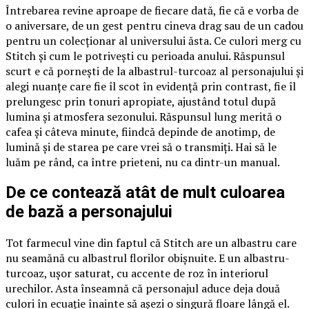
Întrebarea revine aproape de fiecare dată, fie că e vorba de
o aniversare, de un gest pentru cineva drag sau de un cadou
pentru un colecționar al universului ăsta. Ce culori merg cu
Stitch și cum le potrivești cu perioada anului. Răspunsul
scurt e că pornești de la albastrul-turcoaz al personajului și
alegi nuanțe care fie îl scot în evidență prin contrast, fie îl
prelungesc prin tonuri apropiate, ajustând totul după
lumina și atmosfera sezonului. Răspunsul lung merită o
cafea și câteva minute, fiindcă depinde de anotimp, de
lumină și de starea pe care vrei să o transmiți. Hai să le
luăm pe rând, ca între prieteni, nu ca dintr-un manual.
De ce contează atât de mult culoarea
de bază a personajului
Tot farmecul vine din faptul că Stitch are un albastru care
nu seamănă cu albastrul florilor obișnuite. E un albastru-
turcoaz, ușor saturat, cu accente de roz în interiorul
urechilor. Asta înseamnă că personajul aduce deja două
culori în ecuație înainte să așezi o singură floare lângă el.