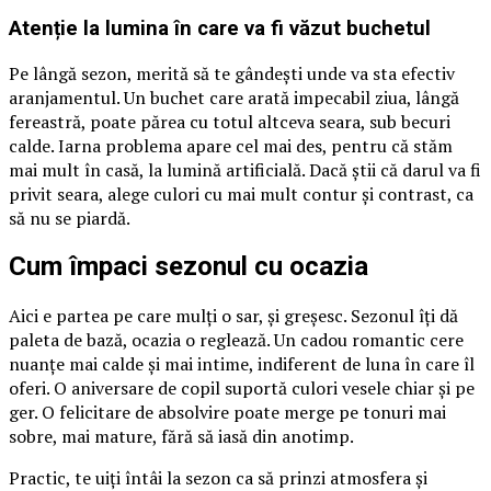
Atenție la lumina în care va fi văzut buchetul
Pe lângă sezon, merită să te gândești unde va sta efectiv
aranjamentul. Un buchet care arată impecabil ziua, lângă
fereastră, poate părea cu totul altceva seara, sub becuri
calde. Iarna problema apare cel mai des, pentru că stăm
mai mult în casă, la lumină artificială. Dacă știi că darul va fi
privit seara, alege culori cu mai mult contur și contrast, ca
să nu se piardă.
Cum împaci sezonul cu ocazia
Aici e partea pe care mulți o sar, și greșesc. Sezonul îți dă
paleta de bază, ocazia o reglează. Un cadou romantic cere
nuanțe mai calde și mai intime, indiferent de luna în care îl
oferi. O aniversare de copil suportă culori vesele chiar și pe
ger. O felicitare de absolvire poate merge pe tonuri mai
sobre, mai mature, fără să iasă din anotimp.
Practic, te uiți întâi la sezon ca să prinzi atmosfera și