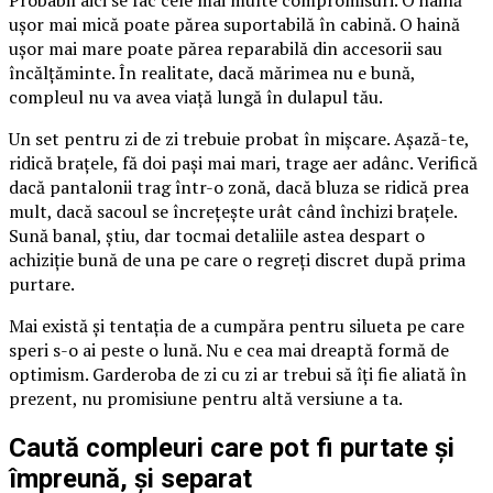
ușor mai mică poate părea suportabilă în cabină. O haină
ușor mai mare poate părea reparabilă din accesorii sau
încălțăminte. În realitate, dacă mărimea nu e bună,
compleul nu va avea viață lungă în dulapul tău.
Un set pentru zi de zi trebuie probat în mișcare. Așază-te,
ridică brațele, fă doi pași mai mari, trage aer adânc. Verifică
dacă pantalonii trag într-o zonă, dacă bluza se ridică prea
mult, dacă sacoul se încrețește urât când închizi brațele.
Sună banal, știu, dar tocmai detaliile astea despart o
achiziție bună de una pe care o regreți discret după prima
purtare.
Mai există și tentația de a cumpăra pentru silueta pe care
speri s-o ai peste o lună. Nu e cea mai dreaptă formă de
optimism. Garderoba de zi cu zi ar trebui să îți fie aliată în
prezent, nu promisiune pentru altă versiune a ta.
Caută compleuri care pot fi purtate și
împreună, și separat