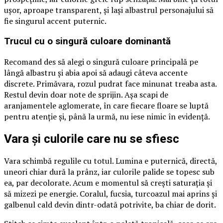
ușor, aproape transparent, și lași albastrul personajului să
fie singurul accent puternic.
Trucul cu o singură culoare dominantă
Recomand des să alegi o singură culoare principală pe
lângă albastru și abia apoi să adaugi câteva accente
discrete. Primăvara, rozul pudrat face minunat treaba asta.
Restul devin doar note de sprijin. Așa scapi de
aranjamentele aglomerate, în care fiecare floare se luptă
pentru atenție și, până la urmă, nu iese nimic în evidență.
Vara și culorile care nu se sfiesc
Vara schimbă regulile cu totul. Lumina e puternică, directă,
uneori chiar dură la prânz, iar culorile palide se topesc sub
ea, par decolorate. Acum e momentul să crești saturația și
să mizezi pe energie. Coralul, fucsia, turcoazul mai aprins și
galbenul cald devin dintr-odată potrivite, ba chiar de dorit.