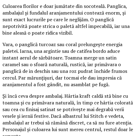
Culoarea florilor e doar jumătate din socoteală. Panglica,
ambalajul și fundalul aranjamentului contează enorm, și
sunt exact lucrurile pe care le neglijăm. O panglică
nepotrivită poate strica o paletă altfel impecabilă, iar una
bine aleasă o poate ridica vizibil.
Vara, o panglică turcoaz sau coral prelungește energia
paletei. Iarna, una argintie sau de catifea bordo aduce
instant aerul de sărbătoare. Toamna merge un satin
caramel sau o sfoară naturală, rustică, iar primăvara o
panglică de in deschis sau una roz pudrat închide frumos
cercul. Par mărunțișuri, dar tocmai ele dau impresia că
aranjamentul a fost gândit, nu asamblat pe fugă.
Și încă ceva despre ambalaj. Hârtia kraft caldă stă bine cu
toamna și cu primăvara naturală, în timp ce hârtia colorată
sau cea cu finisaj satinat se potrivește mai degrabă verii
vesele și iernii festive. Dacă albastrul lui Stitch e vedeta,
ambalajul ar trebui să rămână discret, ca să nu fure atenția.
Personajul și culoarea lui sunt mereu centrul, restul doar le