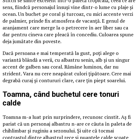
Stitch se simte excelent într-o paletă tropicală, ceea ce are
sens, fiindcă personajul însuși vine dintr-o lume cu plaje și
ocean. Un buchet pe coral și turcoaz, cu mici accente verzi
de palmier, prinde fix atmosfera de vacanță. E genul de
aranjament care merge la o petrecere în aer liber sau ca
dar pentru cineva care pleacă în concediu. Culoarea spune
deja jumătate din poveste.
Dacă persoana e mai temperată la gust, poți alege o
variantă blândă a verii, cu albastru senin, alb și un singur
accent de galben sau coral. Rămâne luminos, dar nu
strident. Vara nu cere neapărat culori țipătoare. Cere mai
degrabă curaj și contururi clare, care țin piept soarelui.
Toamna, când buchetul cere tonuri
calde
Toamna m-a luat prin surprindere, recunosc cinstit. Aș fi
pariat că un personaj albastru n-are ce căuta în paleta de
chihlimbar și ruginiu a sezonului. Și uite că tocmai
contrastul dintre albastrul rece și nuanțele calde scoate