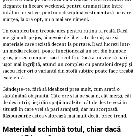
elegante în fiecare weekend, pentru drumuri line între
întâlniri creative, pentru o disciplină vestimentară pe care
marțea, la ora opt, nu o mai are nimeni.
Un compleu bun trebuie ales pentru rutina ta reală. Dacă
mergi mult pe jos, ai nevoie de libertate de mișcare și
materiale care rezistă decent la purtare. Dacă lucrezi într-
un mediu relaxat, poate funcționează un set din bumbac
gros, jerseu compact sau tricot fin. Dacă ai nevoie să pari
ușor mai îngrijită, atunci un compleu cu pantaloni drepți și
sacou lejer ori o variantă din stofă subțire poate face treabă
excelentă.
Gândește-te, fără să idealizezi prea mult, cum arată o
săptămână obișnuită. Câte ore stai pe scaun, cât mergi, cât
de des intri și ieși din spații încălzite, cât de des te vezi în
situații în care vrei să pari aranjată, dar nu scorțoasă.
Răspunsurile astea valorează mai mult decât orice trend.
Materialul schimbă totul, chiar dacă