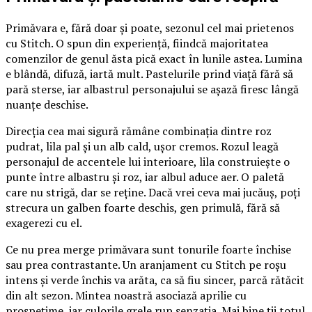
Primăvara e, fără doar și poate, sezonul cel mai prietenos
cu Stitch. O spun din experiență, fiindcă majoritatea
comenzilor de genul ăsta pică exact în lunile astea. Lumina
e blândă, difuză, iartă mult. Pastelurile prind viață fără să
pară sterse, iar albastrul personajului se așază firesc lângă
nuanțe deschise.
Direcția cea mai sigură rămâne combinația dintre roz
pudrat, lila pal și un alb cald, ușor cremos. Rozul leagă
personajul de accentele lui interioare, lila construiește o
punte între albastru și roz, iar albul aduce aer. O paletă
care nu strigă, dar se reține. Dacă vrei ceva mai jucăuș, poți
strecura un galben foarte deschis, gen primulă, fără să
exagerezi cu el.
Ce nu prea merge primăvara sunt tonurile foarte închise
sau prea contrastante. Un aranjament cu Stitch pe roșu
intens și verde închis va arăta, ca să fiu sincer, parcă rătăcit
din alt sezon. Mintea noastră asociază aprilie cu
prospețime, iar culorile grele rup senzația. Mai bine ții totul