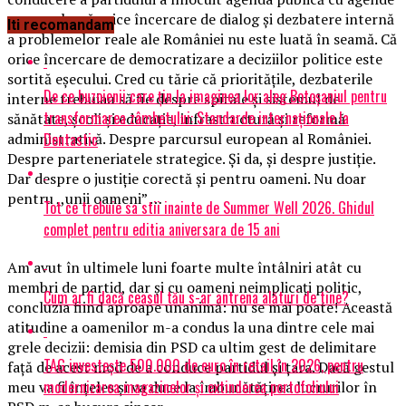
personale, că orice încercare de dialog şi dezbatere internă
Iti recomandam
a problemelor reale ale României nu este luată în seamă. Că
orice încercare de democratizare a deciziilor politice este
sortită eşecului. Cred cu tărie că priorităţile, dezbaterile
De ce buzoienii care țin la imaginea lor aleg Botoșaniul pentru
interne trebuiau să fie despre spitale şi sistemul de
transformarea zâmbetului: Standarde internaționale la
sănătate, şcoli şi educaţie, infrastructură şi reformă
Dentastic
administrativă. Despre parcursul european al României.
Despre parteneriatele strategice. Și da, şi despre justiţie.
Dar despre o justiţie corectă şi pentru oameni. Nu doar
pentru ,,unii oameni” …
Tot ce trebuie sa stii inainte de Summer Well 2026. Ghidul
complet pentru editia aniversara de 15 ani
Am avut în ultimele luni foarte multe întâlniri atât cu
membri de partid, dar şi cu oameni neimplicaţi politic,
Cum ar fi dacă ceasul tău s-ar antrena alături de tine?
concluzia fiind aproape unanimă: nu se mai poate! Această
atitudine a oamenilor m-a condus la una dintre cele mai
grele decizii: demisia din PSD ca ultim gest de delimitare
TAG investește 500.000 de euro în retail în 2026, pentru
faţă de acest mod de a conduce partidul şi ţara. Dacă gestul
modernizarea magazinelor și extinderea portofoliului
meu va fi înţeles şi va duce la îmbunătăţirea lucrurilor în