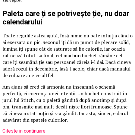
servește.
Paleta care ți se potrivește ție, nu doar
calendarului
Toate regulile astea ajută, însă nimic nu bate intuiția când o
ai exersată un pic. Sezonul îți dă un punct de plecare solid,
lumina îți spune cât de saturate să fie culorile, iar ocazia
rafinează totul. La final, cel mai bun buchet rămâne cel
care îți seamănă ție sau persoanei căreia i-l dai. Dacă cineva
adoră rozul în decembrie, lasă-l acolo, chiar dacă manualul
de culoare ar zice altfel.
Am ajuns să cred că armonia nu înseamnă o schemă
perfectă, ci coerența unei intenții. Un buchet construit în
jurul lui Stitch, cu o paletă gândită după anotimp și după
om, transmite mai mult decât niște flori frumoase. Spune
că cineva a stat puțin și s-a gândit. Iar asta, sincer, e darul
adevărat din spatele culorilor.
Citeste in continuare