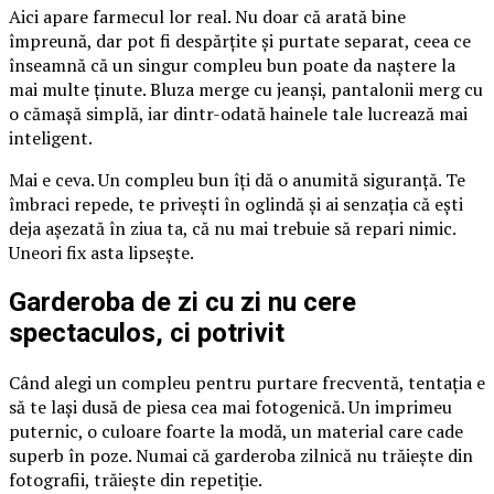
Aici apare farmecul lor real. Nu doar că arată bine
împreună, dar pot fi despărțite și purtate separat, ceea ce
înseamnă că un singur compleu bun poate da naștere la
mai multe ținute. Bluza merge cu jeanși, pantalonii merg cu
o cămașă simplă, iar dintr-odată hainele tale lucrează mai
inteligent.
Mai e ceva. Un compleu bun îți dă o anumită siguranță. Te
îmbraci repede, te privești în oglindă și ai senzația că ești
deja așezată în ziua ta, că nu mai trebuie să repari nimic.
Uneori fix asta lipsește.
Garderoba de zi cu zi nu cere
spectaculos, ci potrivit
Când alegi un compleu pentru purtare frecventă, tentația e
să te lași dusă de piesa cea mai fotogenică. Un imprimeu
puternic, o culoare foarte la modă, un material care cade
superb în poze. Numai că garderoba zilnică nu trăiește din
fotografii, trăiește din repetiție.