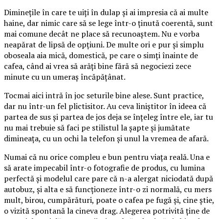
Diminețile în care te uiți în dulap și ai impresia că ai multe
haine, dar nimic care să se lege într-o ținută coerentă, sunt
mai comune decât ne place să recunoaștem. Nu e vorba
neapărat de lipsă de opțiuni. De multe ori e pur și simplu
oboseala aia mică, domestică, pe care o simți înainte de
cafea, când ai vrea să arăți bine fără să negociezi zece
minute cu un umeraș încăpățânat.
Tocmai aici intră în joc seturile bine alese. Sunt practice,
dar nu într-un fel plictisitor. Au ceva liniștitor în ideea că
partea de sus și partea de jos deja se înțeleg între ele, iar tu
nu mai trebuie să faci pe stilistul la șapte și jumătate
dimineața, cu un ochi la telefon și unul la vremea de afară.
Numai că nu orice compleu e bun pentru viața reală. Una e
să arate impecabil într-o fotografie de produs, cu lumina
perfectă și modelul care pare că n-a alergat niciodată după
autobuz, și alta e să funcționeze într-o zi normală, cu mers
mult, birou, cumpărături, poate o cafea pe fugă și, cine știe,
o vizită spontană la cineva drag. Alegerea potrivită ține de