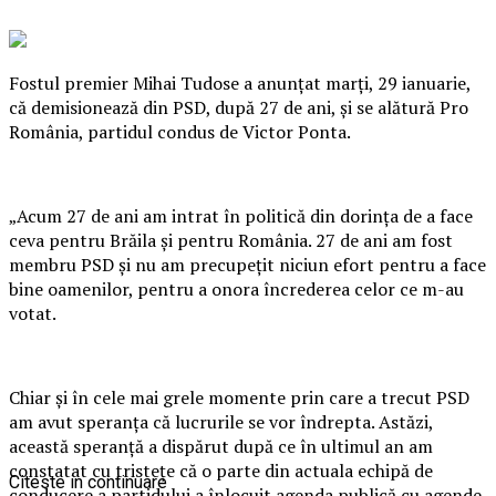
Fostul premier Mihai Tudose a anunţat marţi, 29 ianuarie,
că demisionează din PSD, după 27 de ani, şi se alătură Pro
România, partidul condus de Victor Ponta.
„Acum 27 de ani am intrat în politică din dorinţa de a face
ceva pentru Brăila şi pentru România. 27 de ani am fost
membru PSD şi nu am precupeţit niciun efort pentru a face
bine oamenilor, pentru a onora încrederea celor ce m-au
votat.
Chiar şi în cele mai grele momente prin care a trecut PSD
am avut speranţa că lucrurile se vor îndrepta. Astăzi,
această speranţă a dispărut după ce în ultimul an am
constatat cu tristeţe că o parte din actuala echipă de
Citeste in continuare
conducere a partidului a înlocuit agenda publică cu agende