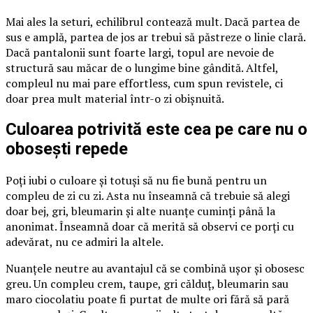
Mai ales la seturi, echilibrul contează mult. Dacă partea de
sus e amplă, partea de jos ar trebui să păstreze o linie clară.
Dacă pantalonii sunt foarte largi, topul are nevoie de
structură sau măcar de o lungime bine gândită. Altfel,
compleul nu mai pare effortless, cum spun revistele, ci
doar prea mult material într-o zi obișnuită.
Culoarea potrivită este cea pe care nu o
obosești repede
Poți iubi o culoare și totuși să nu fie bună pentru un
compleu de zi cu zi. Asta nu înseamnă că trebuie să alegi
doar bej, gri, bleumarin și alte nuanțe cuminți până la
anonimat. Înseamnă doar că merită să observi ce porți cu
adevărat, nu ce admiri la altele.
Nuanțele neutre au avantajul că se combină ușor și obosesc
greu. Un compleu crem, taupe, gri călduț, bleumarin sau
maro ciocolatiu poate fi purtat de multe ori fără să pară