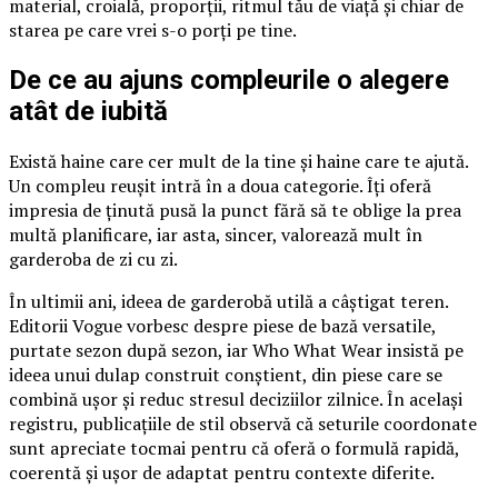
material, croială, proporții, ritmul tău de viață și chiar de
starea pe care vrei s-o porți pe tine.
De ce au ajuns compleurile o alegere
atât de iubită
Există haine care cer mult de la tine și haine care te ajută.
Un compleu reușit intră în a doua categorie. Îți oferă
impresia de ținută pusă la punct fără să te oblige la prea
multă planificare, iar asta, sincer, valorează mult în
garderoba de zi cu zi.
În ultimii ani, ideea de garderobă utilă a câștigat teren.
Editorii Vogue vorbesc despre piese de bază versatile,
purtate sezon după sezon, iar Who What Wear insistă pe
ideea unui dulap construit conștient, din piese care se
combină ușor și reduc stresul deciziilor zilnice. În același
registru, publicațiile de stil observă că seturile coordonate
sunt apreciate tocmai pentru că oferă o formulă rapidă,
coerentă și ușor de adaptat pentru contexte diferite.