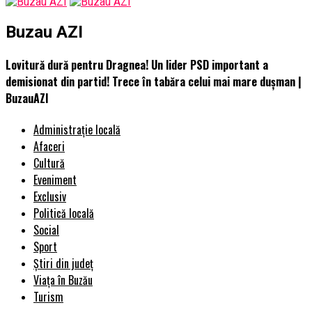
Buzau AZI
Lovitură dură pentru Dragnea! Un lider PSD important a
demisionat din partid! Trece în tabăra celui mai mare dușman |
BuzauAZI
Administrație locală
Afaceri
Cultură
Eveniment
Exclusiv
Politică locală
Social
Sport
Știri din județ
Viața în Buzău
Turism