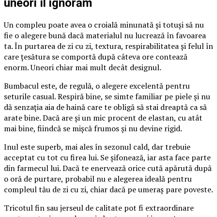
uneori îl ignorăm
Un compleu poate avea o croială minunată și totuși să nu
fie o alegere bună dacă materialul nu lucrează în favoarea
ta. În purtarea de zi cu zi, textura, respirabilitatea și felul în
care țesătura se comportă după câteva ore contează
enorm. Uneori chiar mai mult decât designul.
Bumbacul este, de regulă, o alegere excelentă pentru
seturile casual. Respiră bine, se simte familiar pe piele și nu
dă senzația aia de haină care te obligă să stai dreaptă ca să
arate bine. Dacă are și un mic procent de elastan, cu atât
mai bine, fiindcă se mișcă frumos și nu devine rigid.
Inul este superb, mai ales în sezonul cald, dar trebuie
acceptat cu tot cu firea lui. Se șifonează, iar asta face parte
din farmecul lui. Dacă te enervează orice cută apărută după
o oră de purtare, probabil nu e alegerea ideală pentru
compleul tău de zi cu zi, chiar dacă pe umeraș pare poveste.
Tricotul fin sau jerseul de calitate pot fi extraordinare