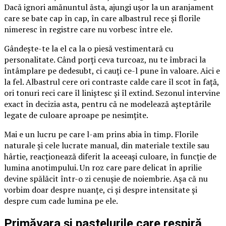
Dacă ignori amănuntul ăsta, ajungi ușor la un aranjament
care se bate cap în cap, în care albastrul rece și florile
nimeresc în registre care nu vorbesc între ele.
Gândește-te la el ca la o piesă vestimentară cu
personalitate. Când porți ceva turcoaz, nu te îmbraci la
întâmplare pe dedesubt, ci cauți ce-l pune în valoare. Aici e
la fel. Albastrul cere ori contraste calde care îl scot în față,
ori tonuri reci care îl liniștesc și îl extind. Sezonul intervine
exact în decizia asta, pentru că ne modelează așteptările
legate de culoare aproape pe nesimțite.
Mai e un lucru pe care l-am prins abia în timp. Florile
naturale și cele lucrate manual, din materiale textile sau
hârtie, reacționează diferit la aceeași culoare, în funcție de
lumina anotimpului. Un roz care pare delicat în aprilie
devine spălăcit într-o zi cenușie de noiembrie. Așa că nu
vorbim doar despre nuanțe, ci și despre intensitate și
despre cum cade lumina pe ele.
Primăvara și pastelurile care respiră