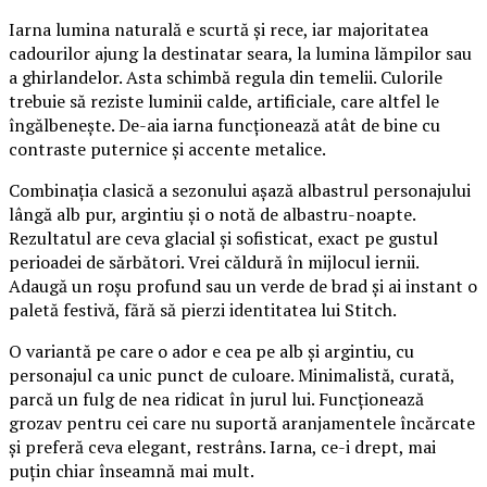
Iarna lumina naturală e scurtă și rece, iar majoritatea
cadourilor ajung la destinatar seara, la lumina lămpilor sau
a ghirlandelor. Asta schimbă regula din temelii. Culorile
trebuie să reziste luminii calde, artificiale, care altfel le
îngălbenește. De-aia iarna funcționează atât de bine cu
contraste puternice și accente metalice.
Combinația clasică a sezonului așază albastrul personajului
lângă alb pur, argintiu și o notă de albastru-noapte.
Rezultatul are ceva glacial și sofisticat, exact pe gustul
perioadei de sărbători. Vrei căldură în mijlocul iernii.
Adaugă un roșu profund sau un verde de brad și ai instant o
paletă festivă, fără să pierzi identitatea lui Stitch.
O variantă pe care o ador e cea pe alb și argintiu, cu
personajul ca unic punct de culoare. Minimalistă, curată,
parcă un fulg de nea ridicat în jurul lui. Funcționează
grozav pentru cei care nu suportă aranjamentele încărcate
și preferă ceva elegant, restrâns. Iarna, ce-i drept, mai
puțin chiar înseamnă mai mult.