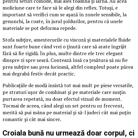
pentru seturi comode, mai ales toamna și iarna. Au acea
moliciune care te face să le alegi din reflex. Totuși, e
important să verifici cum se așază în zonele sensibile, la
genunchi, la coate, în jurul șoldurilor, pentru că unele
materiale se pot deforma repede.
Stofa subțire, amestecurile cu viscoză și materialele fluide
sunt foarte bune când vrei o ținută care să arate îngrijit
fără să fie rigidă. În plus, multe dintre ele trec elegant
dinspre zi spre seară. Contează însă ca țesătura să nu fie
prea subțire sau prea lucioasă, altfel compleul poate părea
mai degrabă festiv decât practic.
Publicațiile de modă insistă tot mai mult pe piese versatile,
pe straturi ușor de combinat și pe materiale care susțin
purtarea repetată, nu doar efectul vizual de moment.
Tocmai de aceea, când alegi un set pentru uz frecvent,
merită să pui mâna pe material și să-l judeci cât mai puțin
romantic și cât mai sincer.
Croiala bună nu urmează doar corpul, ci