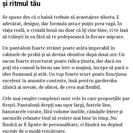
și ritmul tău
Se spune des că o haină trebuie să avantajeze silueta. E
adevărat, desigur, dar formula asta e puțin prea vagă. În
viața reală, o croială bună nu doar că îți vine bine, ci te lasă
să trăiești în ea fără să te pedepsească la fiecare mișcare.
Un pantaloni foarte strâmt poate arăta impecabil în
cabinele de probă și să devină obositor după două ore. Un
sacou foarte structurat poate ridica ținuta, dar dacă nu
poți sta comod la birou sau într-o mașină, începe să pară o
idee frumoasă și atât. Un top foarte scurt poate funcționa
excelent în anumite contexte, însă pentru garderoba
zilnică ai nevoie, de obicei, de ceva mai flexibil.
Cele mai reușite compleuri sunt cele în care proporțiile par
firești. Pantalonii drepți sau ușor largi, fustele line,
hanoracele curate, fără volume inutile, cămășile lejere și
sacourile relaxate tind să reziste mai bine în timp. Nu
fiindcă ar fi lipsite de personalitate, ci fiindcă nu depind
excesiv de o modă trecătoare.