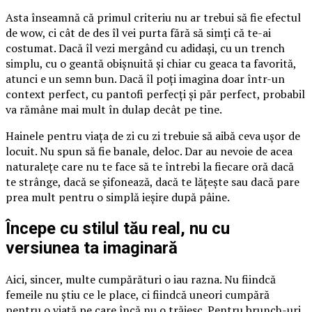
Asta înseamnă că primul criteriu nu ar trebui să fie efectul
de wow, ci cât de des îl vei purta fără să simți că te-ai
costumat. Dacă îl vezi mergând cu adidași, cu un trench
simplu, cu o geantă obișnuită și chiar cu geaca ta favorită,
atunci e un semn bun. Dacă îl poți imagina doar într-un
context perfect, cu pantofi perfecți și păr perfect, probabil
va rămâne mai mult în dulap decât pe tine.
Hainele pentru viața de zi cu zi trebuie să aibă ceva ușor de
locuit. Nu spun să fie banale, deloc. Dar au nevoie de acea
naturalețe care nu te face să te întrebi la fiecare oră dacă
te strânge, dacă se șifonează, dacă te lățește sau dacă pare
prea mult pentru o simplă ieșire după pâine.
Începe cu stilul tău real, nu cu
versiunea ta imaginară
Aici, sincer, multe cumpărături o iau razna. Nu fiindcă
femeile nu știu ce le place, ci fiindcă uneori cumpără
pentru o viață pe care încă nu o trăiesc. Pentru brunch-uri