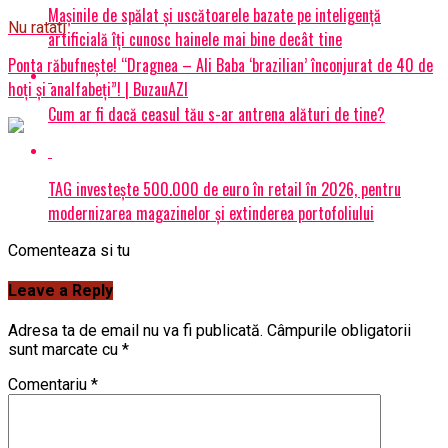
Mașinile de spălat și uscătoarele bazate pe inteligență
Nu ratati
artificială îți cunosc hainele mai bine decât tine
Ponta răbufnește! “Dragnea – Ali Baba ‘brazilian’ înconjurat de 40 de
hoți și analfabeți”! | BuzauAZI
Cum ar fi dacă ceasul tău s-ar antrena alături de tine?
TAG investește 500.000 de euro în retail în 2026, pentru
modernizarea magazinelor și extinderea portofoliului
Comenteaza si tu
Leave a Reply
Adresa ta de email nu va fi publicată.
Câmpurile obligatorii
sunt marcate cu
*
Comentariu
*