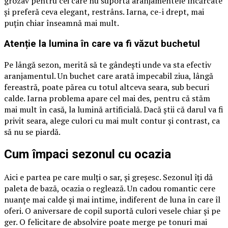
grozav pentru cei care nu suportă aranjamentele încărcate
și preferă ceva elegant, restrâns. Iarna, ce-i drept, mai
puțin chiar înseamnă mai mult.
Atenție la lumina în care va fi văzut buchetul
Pe lângă sezon, merită să te gândești unde va sta efectiv
aranjamentul. Un buchet care arată impecabil ziua, lângă
fereastră, poate părea cu totul altceva seara, sub becuri
calde. Iarna problema apare cel mai des, pentru că stăm
mai mult în casă, la lumină artificială. Dacă știi că darul va fi
privit seara, alege culori cu mai mult contur și contrast, ca
să nu se piardă.
Cum împaci sezonul cu ocazia
Aici e partea pe care mulți o sar, și greșesc. Sezonul îți dă
paleta de bază, ocazia o reglează. Un cadou romantic cere
nuanțe mai calde și mai intime, indiferent de luna în care îl
oferi. O aniversare de copil suportă culori vesele chiar și pe
ger. O felicitare de absolvire poate merge pe tonuri mai