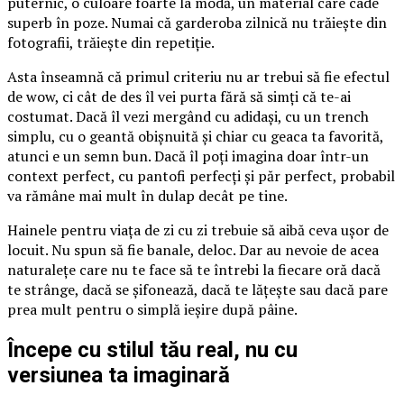
puternic, o culoare foarte la modă, un material care cade
superb în poze. Numai că garderoba zilnică nu trăiește din
fotografii, trăiește din repetiție.
Asta înseamnă că primul criteriu nu ar trebui să fie efectul
de wow, ci cât de des îl vei purta fără să simți că te-ai
costumat. Dacă îl vezi mergând cu adidași, cu un trench
simplu, cu o geantă obișnuită și chiar cu geaca ta favorită,
atunci e un semn bun. Dacă îl poți imagina doar într-un
context perfect, cu pantofi perfecți și păr perfect, probabil
va rămâne mai mult în dulap decât pe tine.
Hainele pentru viața de zi cu zi trebuie să aibă ceva ușor de
locuit. Nu spun să fie banale, deloc. Dar au nevoie de acea
naturalețe care nu te face să te întrebi la fiecare oră dacă
te strânge, dacă se șifonează, dacă te lățește sau dacă pare
prea mult pentru o simplă ieșire după pâine.
Începe cu stilul tău real, nu cu
versiunea ta imaginară