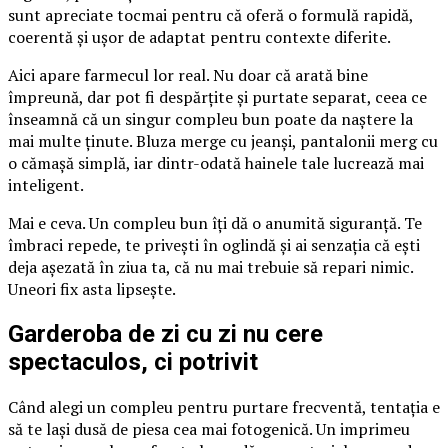
sunt apreciate tocmai pentru că oferă o formulă rapidă,
coerentă și ușor de adaptat pentru contexte diferite.
Aici apare farmecul lor real. Nu doar că arată bine
împreună, dar pot fi despărțite și purtate separat, ceea ce
înseamnă că un singur compleu bun poate da naștere la
mai multe ținute. Bluza merge cu jeanși, pantalonii merg cu
o cămașă simplă, iar dintr-odată hainele tale lucrează mai
inteligent.
Mai e ceva. Un compleu bun îți dă o anumită siguranță. Te
îmbraci repede, te privești în oglindă și ai senzația că ești
deja așezată în ziua ta, că nu mai trebuie să repari nimic.
Uneori fix asta lipsește.
Garderoba de zi cu zi nu cere
spectaculos, ci potrivit
Când alegi un compleu pentru purtare frecventă, tentația e
să te lași dusă de piesa cea mai fotogenică. Un imprimeu