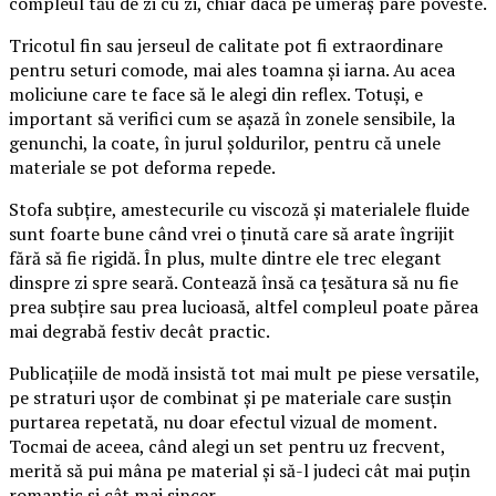
compleul tău de zi cu zi, chiar dacă pe umeraș pare poveste.
Tricotul fin sau jerseul de calitate pot fi extraordinare
pentru seturi comode, mai ales toamna și iarna. Au acea
moliciune care te face să le alegi din reflex. Totuși, e
important să verifici cum se așază în zonele sensibile, la
genunchi, la coate, în jurul șoldurilor, pentru că unele
materiale se pot deforma repede.
Stofa subțire, amestecurile cu viscoză și materialele fluide
sunt foarte bune când vrei o ținută care să arate îngrijit
fără să fie rigidă. În plus, multe dintre ele trec elegant
dinspre zi spre seară. Contează însă ca țesătura să nu fie
prea subțire sau prea lucioasă, altfel compleul poate părea
mai degrabă festiv decât practic.
Publicațiile de modă insistă tot mai mult pe piese versatile,
pe straturi ușor de combinat și pe materiale care susțin
purtarea repetată, nu doar efectul vizual de moment.
Tocmai de aceea, când alegi un set pentru uz frecvent,
merită să pui mâna pe material și să-l judeci cât mai puțin
romantic și cât mai sincer.