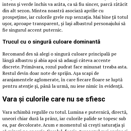
intens și verde închis va arăta, ca să fiu sincer, parcă rătăcit
din alt sezon. Mintea noastră asociază aprilie cu
prospețime, iar culorile grele rup senzația. Mai bine ții totul
ușor, aproape transparent, și lași albastrul personajului să
fie singurul accent puternic.
Trucul cu o singură culoare dominantă
Recomand des să alegi o singură culoare principală pe
lângă albastru și abia apoi să adaugi câteva accente
discrete. Primăvara, rozul pudrat face minunat treaba asta.
Restul devin doar note de sprijin. Așa scapi de
aranjamentele aglomerate, în care fiecare floare se luptă
pentru atenție și, până la urmă, nu iese nimic în evidență.
Vara și culorile care nu se sfiesc
Vara schimbă regulile cu totul. Lumina e puternică, directă,
uneori chiar dură la prânz, iar culorile palide se topesc sub
ea, par decolorate. Acum e momentul să crești saturația și