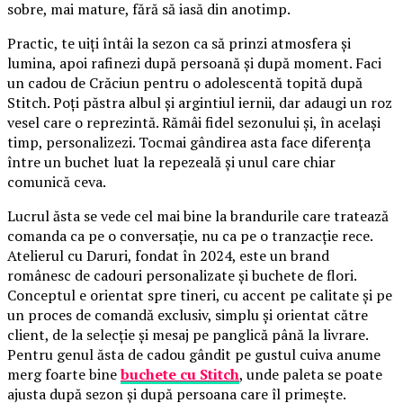
sobre, mai mature, fără să iasă din anotimp.
Practic, te uiți întâi la sezon ca să prinzi atmosfera și
lumina, apoi rafinezi după persoană și după moment. Faci
un cadou de Crăciun pentru o adolescentă topită după
Stitch. Poți păstra albul și argintiul iernii, dar adaugi un roz
vesel care o reprezintă. Rămâi fidel sezonului și, în același
timp, personalizezi. Tocmai gândirea asta face diferența
între un buchet luat la repezeală și unul care chiar
comunică ceva.
Lucrul ăsta se vede cel mai bine la brandurile care tratează
comanda ca pe o conversație, nu ca pe o tranzacție rece.
Atelierul cu Daruri, fondat în 2024, este un brand
românesc de cadouri personalizate și buchete de flori.
Conceptul e orientat spre tineri, cu accent pe calitate și pe
un proces de comandă exclusiv, simplu și orientat către
client, de la selecție și mesaj pe panglică până la livrare.
Pentru genul ăsta de cadou gândit pe gustul cuiva anume
merg foarte bine
buchete cu Stitch
, unde paleta se poate
ajusta după sezon și după persoana care îl primește.