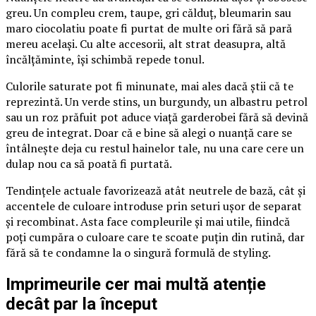
greu. Un compleu crem, taupe, gri călduț, bleumarin sau
maro ciocolatiu poate fi purtat de multe ori fără să pară
mereu același. Cu alte accesorii, alt strat deasupra, altă
încălțăminte, își schimbă repede tonul.
Culorile saturate pot fi minunate, mai ales dacă știi că te
reprezintă. Un verde stins, un burgundy, un albastru petrol
sau un roz prăfuit pot aduce viață garderobei fără să devină
greu de integrat. Doar că e bine să alegi o nuanță care se
întâlnește deja cu restul hainelor tale, nu una care cere un
dulap nou ca să poată fi purtată.
Tendințele actuale favorizează atât neutrele de bază, cât și
accentele de culoare introduse prin seturi ușor de separat
și recombinat. Asta face compleurile și mai utile, fiindcă
poți cumpăra o culoare care te scoate puțin din rutină, dar
fără să te condamne la o singură formulă de styling.
Imprimeurile cer mai multă atenție
decât par la început