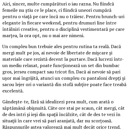
Aici, sincer, multe cumpărături o iau razna. Nu fiindcă
femeile nu știu ce le place, ci fiindcă uneori cumpără
pentru o viață pe care încă nu o trăiesc. Pentru brunch-uri
elegante în fiecare weekend, pentru drumuri line între
întâlniri creative, pentru o disciplină vestimentară pe care
marțea, la ora opt, nu o mai are nimeni.
Un compleu bun trebuie ales pentru rutina ta reală. Dacă
mergi mult pe jos, ai nevoie de libertate de mișcare și
materiale care rezistă decent la purtare. Dacă lucrezi într-
un mediu relaxat, poate funcționează un set din bumbac
gros, jerseu compact sau tricot fin. Dacă ai nevoie să pari
ușor mai îngrijită, atunci un compleu cu pantaloni drepți și
sacou lejer ori o variantă din stofă subțire poate face treabă
excelentă.
Gândește-te, fără să idealizezi prea mult, cum arată o
săptămână obișnuită. Câte ore stai pe scaun, cât mergi, cât
de des intri și ieși din spații încălzite, cât de des te vezi în
situații în care vrei să pari aranjată, dar nu scorțoasă.
Răspunsurile astea valorează mai mult decât orice trend.