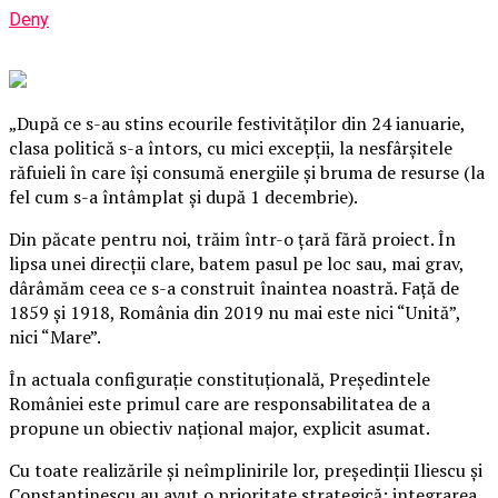
Deny
„După ce s-au stins ecourile festivităţilor din 24 ianuarie,
clasa politică s-a întors, cu mici excepţii, la nesfârşitele
răfuieli în care îşi consumă energiile şi bruma de resurse (la
fel cum s-a întâmplat şi după 1 decembrie).
Din păcate pentru noi, trăim într-o ţară fără proiect. În
lipsa unei direcţii clare, batem pasul pe loc sau, mai grav,
dârâmăm ceea ce s-a construit înaintea noastră.
Faţă de
1859 şi 1918, România din 2019 nu mai este nici “Unită”,
nici “Mare”.
În actuala configuraţie constituţională, Preşedintele
României este primul care are responsabilitatea de a
propune un obiectiv naţional major, explicit asumat.
Cu toate realizările şi neîmplinirile lor, preşedinţii Iliescu şi
Constantinescu au avut o prioritate strategică: integrarea