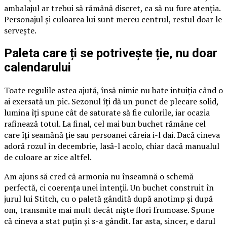
ambalajul ar trebui să rămână discret, ca să nu fure atenția.
Personajul și culoarea lui sunt mereu centrul, restul doar le
servește.
Paleta care ți se potrivește ție, nu doar
calendarului
Toate regulile astea ajută, însă nimic nu bate intuiția când o
ai exersată un pic. Sezonul îți dă un punct de plecare solid,
lumina îți spune cât de saturate să fie culorile, iar ocazia
rafinează totul. La final, cel mai bun buchet rămâne cel
care îți seamănă ție sau persoanei căreia i-l dai. Dacă cineva
adoră rozul în decembrie, lasă-l acolo, chiar dacă manualul
de culoare ar zice altfel.
Am ajuns să cred că armonia nu înseamnă o schemă
perfectă, ci coerența unei intenții. Un buchet construit în
jurul lui Stitch, cu o paletă gândită după anotimp și după
om, transmite mai mult decât niște flori frumoase. Spune
că cineva a stat puțin și s-a gândit. Iar asta, sincer, e darul