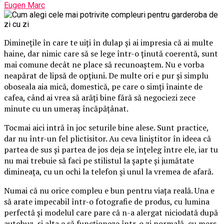
Eugen Marc
Diminețile în care te uiți în dulap și ai impresia că ai multe
haine, dar nimic care să se lege într-o ținută coerentă, sunt
mai comune decât ne place să recunoaștem. Nu e vorba
neapărat de lipsă de opțiuni. De multe ori e pur și simplu
oboseala aia mică, domestică, pe care o simți înainte de
cafea, când ai vrea să arăți bine fără să negociezi zece
minute cu un umeraș încăpățânat.
Tocmai aici intră în joc seturile bine alese. Sunt practice,
dar nu într-un fel plictisitor. Au ceva liniștitor în ideea că
partea de sus și partea de jos deja se înțeleg între ele, iar tu
nu mai trebuie să faci pe stilistul la șapte și jumătate
dimineața, cu un ochi la telefon și unul la vremea de afară.
Numai că nu orice compleu e bun pentru viața reală. Una e
să arate impecabil într-o fotografie de produs, cu lumina
perfectă și modelul care pare că n-a alergat niciodată după
autobuz, și alta e să funcționeze într-o zi normală, cu mers