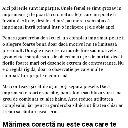
Aici părerile sunt împărțite. Unele femei se simt grozav în
imprimeuri și le poartă cu o naturalețe care nu poate fi
învățată. Altele, deși le admiră, au mereu senzația că
imprimeul intră primul într-o încăpere și ele abia apoi.
Pentru garderoba de zi cu zi, un compleu imprimat poate fi
o alegere foarte bună doar dacă motivul nu te limitează
prea mult. Dungile discrete, carourile fine sau motivele
geometrice simple sunt de obicei mai ușor de purtat decât
florile foarte mari ori desenele extrem de contrastante. Nu
e o regulă rigidă, doar o observație pe care multe
cumpărături pripite o confirmă.
Mai contează și cât de ușor poți separa piesele. Dacă
imprimeul e foarte specific, pantalonii sau bluza vor fi mai
greu de combinat cu alte haine. Asta reduce utilitatea
compleului, iar pentru garderoba zilnică utilitatea chiar ar
trebui să cântărească serios.
Mărimea corectă nu este cea care te