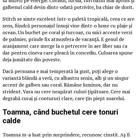
să mizezi pe energie. Coralul, fucsia, turcoazul mai aprins și
galbenul cald devin dintr-odată potrivite, ba chiar de dorit.
Stitch se simte excelent într-o paletă tropicală, ceea ce are
sens, fiindcă personajul însuși vine dintr-o lume cu plaje și
ocean. Un buchet pe coral și turcoaz, cu mici accente verzi
de palmier, prinde fix atmosfera de vacanță. E genul de
aranjament care merge la o petrecere în aer liber sau ca
dar pentru cineva care pleacă în concediu. Culoarea spune
deja jumătate din poveste.
Dacă persoana e mai temperată la gust, poți alege o
variantă blândă a verii, cu albastru senin, alb și un singur
accent de galben sau coral. Rămâne luminos, dar nu
strident. Vara nu cere neapărat culori țipătoare. Cere mai
degrabă curaj și contururi clare, care țin piept soarelui.
Toamna, când buchetul cere tonuri
calde
Toamna m-a luat prin surprindere, recunosc cinstit. Aș fi