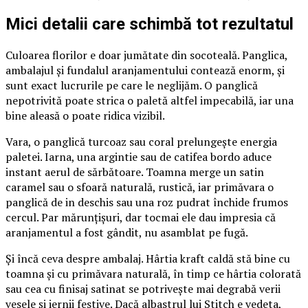
Mici detalii care schimbă tot rezultatul
Culoarea florilor e doar jumătate din socoteală. Panglica,
ambalajul și fundalul aranjamentului contează enorm, și
sunt exact lucrurile pe care le neglijăm. O panglică
nepotrivită poate strica o paletă altfel impecabilă, iar una
bine aleasă o poate ridica vizibil.
Vara, o panglică turcoaz sau coral prelungește energia
paletei. Iarna, una argintie sau de catifea bordo aduce
instant aerul de sărbătoare. Toamna merge un satin
caramel sau o sfoară naturală, rustică, iar primăvara o
panglică de in deschis sau una roz pudrat închide frumos
cercul. Par mărunțișuri, dar tocmai ele dau impresia că
aranjamentul a fost gândit, nu asamblat pe fugă.
Și încă ceva despre ambalaj. Hârtia kraft caldă stă bine cu
toamna și cu primăvara naturală, în timp ce hârtia colorată
sau cea cu finisaj satinat se potrivește mai degrabă verii
vesele și iernii festive. Dacă albastrul lui Stitch e vedeta,