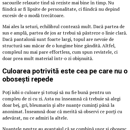
sacourile relaxate tind să reziste mai bine în timp. Nu
fiindcă ar fi lipsite de personalitate, ci fiindcă nu depind
excesiv de o modă trecătoare.
Mai ales la seturi, echilibrul contează mult. Dacă partea de
sus e amplă, partea de jos ar trebui să păstreze o linie clară.
Dacă pantalonii sunt foarte largi, topul are nevoie de
structură sau măcar de o lungime bine gândită. Altfel,
compleul nu mai pare effortless, cum spun revistele, ci
doar prea mult material într-o zi obișnuită.
Culoarea potrivită este cea pe care nu o
obosești repede
Poți iubi o culoare și totuși să nu fie bună pentru un
compleu de zi cu zi. Asta nu înseamnă că trebuie să alegi
doar bej, gri, bleumarin și alte nuanțe cuminți până la
anonimat. Înseamnă doar că merită să observi ce porți cu
adevărat, nu ce admiri la altele.
Nuanțele neutre au avantajul că se combină ușor și obosesc