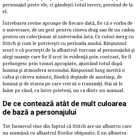
personajul peste ele, ci gândești totul invers, pornind de la
el.
Întrebarea revine aproape de fiecare dată, fie că e vorba de
o aniversare, de un gest pentru cineva drag sau de un cadou
pentru un colecționar al universului ăsta. Ce culori merg cu
Stitch și cum le potrivești cu perioada anului. Răspunsul
scurt e că pornești de la albastrul-turcoaz al personajului și
alegi nuanțe care fie îl scot în evidență prin contrast, fie îl
prelungesc prin tonuri apropiate, ajustând totul după
lumina și atmosfera sezonului. Răspunsul lung merită o
cafea și câteva minute, fiindcă depinde de anotimp, de
lumină și de starea pe care vrei să o transmiți. Hai să le
luăm pe rând, ca între prieteni, nu ca dintr-un manual.
De ce contează atât de mult culoarea
de bază a personajului
Tot farmecul vine din faptul că Stitch are un albastru care
nu seamănă cu albastrul florilor obișnuite. E un albastru-