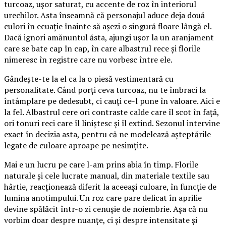
turcoaz, ușor saturat, cu accente de roz în interiorul
urechilor. Asta înseamnă că personajul aduce deja două
culori în ecuație înainte să așezi o singură floare lângă el.
Dacă ignori amănuntul ăsta, ajungi ușor la un aranjament
care se bate cap în cap, în care albastrul rece și florile
nimeresc în registre care nu vorbesc între ele.
Gândește-te la el ca la o piesă vestimentară cu
personalitate. Când porți ceva turcoaz, nu te îmbraci la
întâmplare pe dedesubt, ci cauți ce-l pune în valoare. Aici e
la fel. Albastrul cere ori contraste calde care îl scot în față,
ori tonuri reci care îl liniștesc și îl extind. Sezonul intervine
exact în decizia asta, pentru că ne modelează așteptările
legate de culoare aproape pe nesimțite.
Mai e un lucru pe care l-am prins abia în timp. Florile
naturale și cele lucrate manual, din materiale textile sau
hârtie, reacționează diferit la aceeași culoare, în funcție de
lumina anotimpului. Un roz care pare delicat în aprilie
devine spălăcit într-o zi cenușie de noiembrie. Așa că nu
vorbim doar despre nuanțe, ci și despre intensitate și