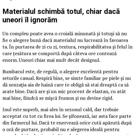
Materialul schimbă totul, chiar dacă
uneori îl ignorăm
Un compleu poate avea o croială minunată și totuși să nu
fie o alegere bună dacă materialul nu lucrează în favoarea
ta. În purtarea de zi cu zi, textura, respirabilitatea și felul în
care țesătura se comportă după câteva ore contează
enorm. Uneori chiar mai mult decât designul.
Bumbacul este, de regulă, o alegere excelentă pentru
seturile casual. Respiră bine, se simte familiar pe piele și nu
dă senzația aia de haină care te obligă să stai dreaptă ca să
arate bine. Dacă are și un mic procent de elastan, cu atât
mai bine, fiindcă se mișcă frumos și nu devine rigid.
Inul este superb, mai ales în sezonul cald, dar trebuie
acceptat cu tot cu firea lui. Se șifonează, iar asta face parte
din farmecul lui. Dacă te enervează orice cută apărută după
o oră de purtare, probabil nu e alegerea ideală pentru