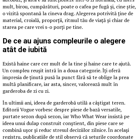
mult, birou, cumpărături, poate o cafea pe fugă și, cine știe,
o vizită spontană la cineva drag. Alegerea potrivită ține de
material, croială, proporții, ritmul tău de viață și chiar de
starea pe care vrei s-o porți pe tine.
De ce au ajuns compleurile o alegere
atât de iubită
Există haine care cer mult de la tine și haine care te ajută.
Un compleu reușit intră în a doua categorie. Îți oferă
impresia de ținută pusă la punct fără să te oblige la prea
multă planificare, iar asta, sincer, valorează mult în
garderoba de zi cu zi.
În ultimii ani, ideea de garderobă utilă a câștigat teren.
Editorii Vogue vorbesc despre piese de bază versatile,
purtate sezon după sezon, iar Who What Wear insistă pe
ideea unui dulap construit conștient, din piese care se
combină ușor și reduc stresul deciziilor zilnice. În același
registru, publicațiile de stil observă că seturile coordonate