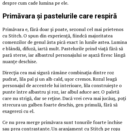
despre cum cade lumina pe ele.
Primăvara și pastelurile care respiră
Primăvara e, fără doar și poate, sezonul cel mai prietenos
cu Stitch. O spun din experiență, fiindcă majoritatea
comenzilor de genul ăsta pică exact în lunile astea. Lumina
e blândă, difuză, iartă mult. Pastelurile prind viață fără să
pară sterse, iar albastrul personajului se așază firesc lângă
nuanțe deschise.
Direcția cea mai sigură rămâne combinația dintre roz
pudrat, lila pal și un alb cald, ușor cremos. Rozul leagă
personajul de accentele lui interioare, lila construiește o
punte între albastru și roz, iar albul aduce aer. O paletă
care nu strigă, dar se reține. Dacă vrei ceva mai jucăuș, poți
strecura un galben foarte deschis, gen primulă, fără să
exagerezi cu el.
Ce nu prea merge primăvara sunt tonurile foarte închise
sau prea contrastante. Un aranjament cu Stitch pe roșu