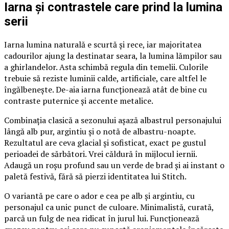
Iarna și contrastele care prind la lumina
serii
Iarna lumina naturală e scurtă și rece, iar majoritatea
cadourilor ajung la destinatar seara, la lumina lămpilor sau
a ghirlandelor. Asta schimbă regula din temelii. Culorile
trebuie să reziste luminii calde, artificiale, care altfel le
îngălbenește. De-aia iarna funcționează atât de bine cu
contraste puternice și accente metalice.
Combinația clasică a sezonului așază albastrul personajului
lângă alb pur, argintiu și o notă de albastru-noapte.
Rezultatul are ceva glacial și sofisticat, exact pe gustul
perioadei de sărbători. Vrei căldură în mijlocul iernii.
Adaugă un roșu profund sau un verde de brad și ai instant o
paletă festivă, fără să pierzi identitatea lui Stitch.
O variantă pe care o ador e cea pe alb și argintiu, cu
personajul ca unic punct de culoare. Minimalistă, curată,
parcă un fulg de nea ridicat în jurul lui. Funcționează