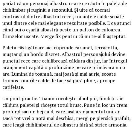
pariat că un personaj albastru n-are ce căuta în paleta de
chihlimbar și ruginiu a sezonului. Și uite că tocmai
contrastul dintre albastrul rece și nuanțele calde scoate
unul dintre cele mai elegante rezultate posibile. E ca atunci
când pui o eșarfă albastră peste un palton de culoarea
frunzelor uscate. Merge fix pentru că nu te-ai fi așteptat.
Paleta câștigătoare aici cuprinde caramel, terracotta,
muștar și un bordo discret. Albastrul personajului devine
punctul rece care echilibrează căldura din jur, iar întregul
aranjament capătă o profunzime pe care primăvara nu o
are. Lumina de toamnă, mai joasă și mai aurie, scoate
frumos tonurile calde, le face să pară pline, aproape
catifelate.
Un pont practic. Toamna ocolește albul pur, fiindcă taie
căldura paletei și răcește totul brusc. Pune în loc un crem
profund sau un bej cald, care lasă aranjamentul unitar.
Dacă tot vrei o notă mai deschisă, mergi pe piersică prăfuit,
care leagă chihlimbarul de albastru fără să strice armonia.