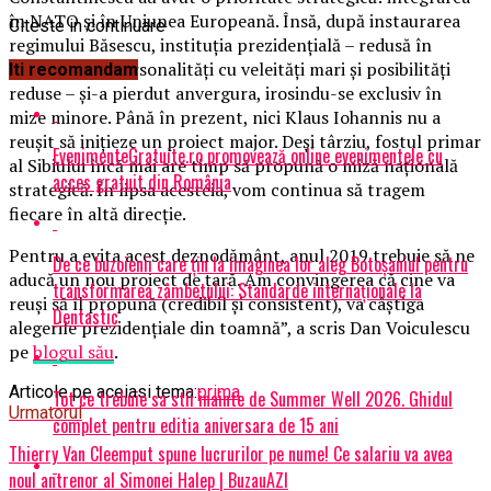
în NATO şi în Uniunea Europeană. Însă, după instaurarea
Citeste in continuare
regimului Băsescu, instituţia prezidenţială – redusă în
limitele unei personalităţi cu veleităţi mari şi posibilităţi
Iti recomandam
reduse – şi-a pierdut anvergura, irosindu-se exclusiv în
mize minore. Până în prezent, nici Klaus Iohannis nu a
reuşit să iniţieze un proiect major. Deşi târziu, fostul primar
EvenimenteGratuite.ro promovează online evenimentele cu
al Sibiului încă mai are timp să propună o miză naţională
acces gratuit din România
strategică. În lipsa acesteia, vom continua să tragem
fiecare în altă direcţie.
Pentru a evita acest deznodământ, anul 2019 trebuie să ne
De ce buzoienii care țin la imaginea lor aleg Botoșaniul pentru
aducă un nou proiect de ţară. Am convingerea că cine va
transformarea zâmbetului: Standarde internaționale la
reuşi să îl propună (credibil şi consistent), va câştiga
Dentastic
alegerile prezidenţiale din toamnă”, a scris Dan Voiculescu
pe
blogul său
.
Articole pe aceiasi tema:
prima
Tot ce trebuie sa stii inainte de Summer Well 2026. Ghidul
Urmatorul
complet pentru editia aniversara de 15 ani
Thierry Van Cleemput spune lucrurilor pe nume! Ce salariu va avea
noul antrenor al Simonei Halep | BuzauAZI