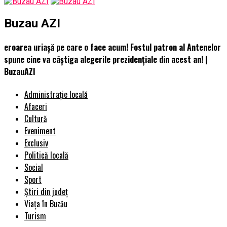
Buzau AZI
eroarea uriașă pe care o face acum! Fostul patron al Antenelor
spune cine va câștiga alegerile prezidențiale din acest an! |
BuzauAZI
Administrație locală
Afaceri
Cultură
Eveniment
Exclusiv
Politică locală
Social
Sport
Știri din județ
Viața în Buzău
Turism