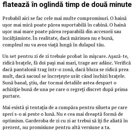
flatează în oglindă timp de două minute
Probabil aici se fac cele mai multe compromisuri. O haină
ușor mai mică poate părea suportabilă în cabină. O haină
ușor mai mare poate părea reparabilă din accesorii sau
încălțăminte. În realitate, dacă mărimea nu e bună,
compleul nu va avea viață lungă în dulapul tău.
Un set pentru zi de zi trebuie probat în mișcare. Așază-te,
ridică brațele, fă doi pași mai mari, trage aer adânc. Verifică
dacă pantalonii trag într-o zonă, dacă bluza se ridică prea
mult, dacă sacoul se încrețește urât când închizi brațele.
Sună banal, știu, dar tocmai detaliile astea despart o
achiziție bună de una pe care o regreți discret după prima
purtare.
Mai există și tentația de a cumpăra pentru silueta pe care
speri s-o ai peste o lună. Nu e cea mai dreaptă formă de
optimism. Garderoba de zi cu zi ar trebui să îți fie aliată în
prezent, nu promisiune pentru altă versiune a ta.