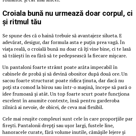
Croiala bună nu urmează doar corpul, ci
și ritmul tău
Se spune des că o haină trebuie să avantajeze silueta. E
adevărat, desigur, dar formula asta e puțin prea vagă. În
viața reală, o croială bună nu doar că îți vine bine, ci te lasă
să trăiești în ea fără să te pedepsească la fiecare mișcare.
Un pantaloni foarte strâmt poate arăta impecabil în
cabinele de probă și să devină obositor după două ore. Un
sacou foarte structurat poate ridica ținuta, dar dacă nu
poți sta comod la birou sau într-o mașină, începe să pară o
idee frumoasă și atât. Un top foarte scurt poate funcționa
excelent în anumite contexte, însă pentru garderoba
zilnică ai nevoie, de obicei, de ceva mai flexibil.
Cele mai reușite compleuri sunt cele în care proporțiile par
firești. Pantalonii drepți sau ușor largi, fustele line,
hanoracele curate, fără volume inutile, cămășile lejere și