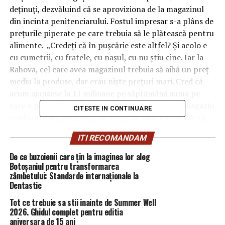
deţinuţi, dezvăluind că se aproviziona de la magazinul
din incinta penitenciarului. Fostul impresar s-a plâns de
preţurile piperate pe care trebuia să le plătească pentru
alimente. „Credeţi că în puşcărie este altfel? Şi acolo e
cu cumetrii, cu fratele, cu naşul, cu nu ştiu cine. Iar la
Rahova, cel care avea magazinul trebuia să aibă un preţ
mediu la produse, dar erau nişte preţuri mari. Cred că
acum ajunsese la 11 milioane pe săptămână suma pe
care o poţi cheltui la magazin. Te puteai duce la magazin
CITESTE IN CONTINUARE
conform unui program, pe secţii”, a spus Victor Becali,
la Digi Sport. El a povestit şi s-a simţit când a ieşit din
ITI RECOMANDAM
închisoare: „A fost un şoc total în prima zi. Am mers la
Poarta Albă, m-am predat, m-au cazat. Nu e nici iadul pe
De ce buzoienii care țin la imaginea lor aleg
pământ, dar nu e nici o plăcere să fii acolo. Cu cât
Botoșaniul pentru transformarea
zâmbetului: Standarde internaționale la
înţelegi mai repede unde eşti, cu atât îţi va fi mai uşor.
Dentastic
Dacă stai să te gândeşti… cine am fost, unde am ajuns…
nu iese bine. Dacă nu înţelegi unde eşti e foarte greu. Am
Tot ce trebuie sa stii inainte de Summer Well
2026. Ghidul complet pentru editia
vorbit cu fratele meu şi ne-am zis: trebuie să uităm cine
aniversara de 15 ani