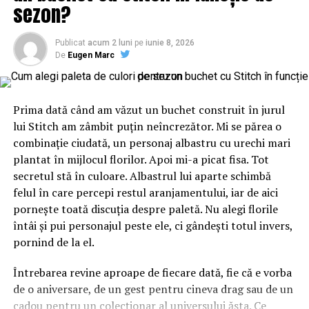
sezon?
Incredibil! Liviu Dragnea se joacă cu nervii românilor! Ce
postare surprinzătoare a apărut pe pagina de Facebook
a liderului PSD | BuzauAZI
Publicat
acum 2 luni
pe
iunie 8, 2026
De
Eugen Marc
NU RATATI
Bilanț dezastruos! Vremea a făcut ravagii în București și
în țară! Pagubele sunt imense! | BuzauAZI
Prima dată când am văzut un buchet construit în jurul
lui Stitch am zâmbit puțin neîncrezător. Mi se părea o
combinație ciudată, un personaj albastru cu urechi mari
plantat în mijlocul florilor. Apoi mi-a picat fisa. Tot
secretul stă în culoare. Albastrul lui aparte schimbă
felul în care percepi restul aranjamentului, iar de aici
pornește toată discuția despre paletă. Nu alegi florile
întâi și pui personajul peste ele, ci gândești totul invers,
pornind de la el.
Întrebarea revine aproape de fiecare dată, fie că e vorba
de o aniversare, de un gest pentru cineva drag sau de un
cadou pentru un colecționar al universului ăsta. Ce