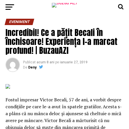
EVENIMENT
Incredibil! Ce a pățit Becali în
închisoare! Experiența l-a marcat
profund! | BuzauAZI
Publicat
acum 8 ani
pe
ianuarie 27, 2019
De
Deny
Fostul impresar Victor Becali, 57 de ani, a vorbit despre
condiţiile pe care le-a avut în spatele gratiilor. Acesta s-
a plâns că nu mânca deloc şi ajunsese să cheltuie o mică
avere pe mâncare. Victor Becali a mărturisit că nu
obişnuia deloc să guşte din mâncarea primită de