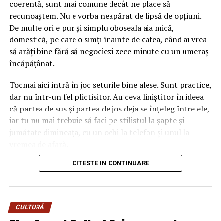
coerentă, sunt mai comune decât ne place să
floare lângă el. Dacă ignori amănuntul ăsta, ajungi ușor
recunoaștem. Nu e vorba neapărat de lipsă de opțiuni.
la un aranjament care se bate cap în cap, în care
De multe ori e pur și simplu oboseala aia mică,
albastrul rece și florile nimeresc în registre care nu
domestică, pe care o simți înainte de cafea, când ai vrea
vorbesc între ele.
să arăți bine fără să negociezi zece minute cu un umeraș
încăpățânat.
Gândește-te la el ca la o piesă vestimentară cu
personalitate. Când porți ceva turcoaz, nu te îmbraci la
Tocmai aici intră în joc seturile bine alese. Sunt practice,
întâmplare pe dedesubt, ci cauți ce-l pune în valoare.
dar nu într-un fel plictisitor. Au ceva liniștitor în ideea
Aici e la fel. Albastrul cere ori contraste calde care îl
că partea de sus și partea de jos deja se înțeleg între ele,
scot în față, ori tonuri reci care îl liniștesc și îl extind.
iar tu nu mai trebuie să faci pe stilistul la șapte și
Sezonul intervine exact în decizia asta, pentru că ne
jumătate dimineața, cu un ochi la telefon și unul la
modelează așteptările legate de culoare aproape pe
vremea de afară.
nesimțite.
CITESTE IN CONTINUARE
Numai că nu orice compleu e bun pentru viața reală. Una
Mai e un lucru pe care l-am prins abia în timp. Florile
e să arate impecabil într-o fotografie de produs, cu
naturale și cele lucrate manual, din materiale textile sau
lumina perfectă și modelul care pare că n-a alergat
hârtie, reacționează diferit la aceeași culoare, în funcție
niciodată după autobuz, și alta e să funcționeze într-o zi
de lumina anotimpului. Un roz care pare delicat în
CULTURĂ
normală, cu mers mult, birou, cumpărături, poate o
aprilie devine spălăcit într-o zi cenușie de noiembrie.