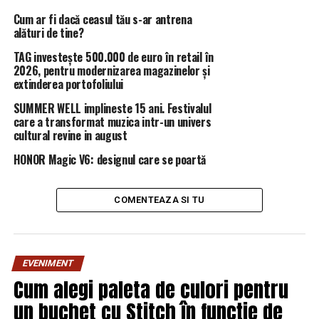
am fost, ne facem pedeapsa şi asta este. Celulă de 11
metri pătraţi, patru paturi şi un grup sanitar unde dacă
Cum ar fi dacă ceasul tău s-ar antrena
alături de tine?
nu erai atent şi te întorceai brusc, spărgeai faianţa cu
cotul. La Poarta Albă am stat şi 12 oameni în celulă. Nu
TAG investește 500.000 de euro în retail în
au fost condiţii de lux, aşa cum s-a scris”, a spus el.
2026, pentru modernizarea magazinelor și
extinderea portofoliului
Victor Becali a fost condamnat în martie 2014 la patru
SUMMER WELL implineste 15 ani. Festivalul
ani şi opt luni de închisoare în „Dosarul Transferurilor”,
care a transformat muzica intr-un univers
cultural revine in august
alături de George Copos, Ioan Becali, Mihai Stoica, Jean
Pădureanu, Gică Popescu, Gigi Neţoiu şi Cristian Borcea,
HONOR Magic V6: designul care se poartă
în legătură cu efectuarea de tranzacţii ilegale la
transferurile unor fotbalişti către cluburi din
COMENTEAZA SI TU
străinătate, ceea ce a produs un prejudiciu total de
aproape 1,5 milioane de dolari în dauna statului şi de
peste 10 milioane de dolari în dauna a patru cluburi de
fotbal.
EVENIMENT
Cum alegi paleta de culori pentru
ARTICOLE PE ACEIASI TEMA:
PRIMA
un buchet cu Stitch în funcție de
URMATORUL