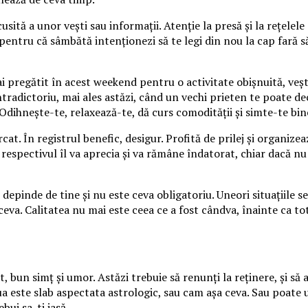
ită a unor veşti sau informaţii. Atenţie la presă şi la reţelele 
, pentru că sâmbătă intenţionezi să te legi din nou la cap fară s
i pregătit în acest weekend pentru o activitate obişnuită, veşt
tradictoriu, mai ales astăzi, când un vechi prieten te poate de
 Odihneşte-te, relaxează-te, dă curs comodităţii şi simte-te bin
cat. În registrul benefic, desigur. Profită de prilej şi organiz
 respectivul îl va aprecia şi va rămâne îndatorat, chiar dacă nu
epinde de tine şi nu este ceva obligatoriu. Uneori situaţiile s
ceva. Calitatea nu mai este ceea ce a fost cândva, înainte ca t
 bun simţ şi umor. Astăzi trebuie să renunţi la reţinere, şi să ară
ua este slab aspectata astrologic, sau cam aşa ceva. Sau poate
ebui sa-ti iasă.