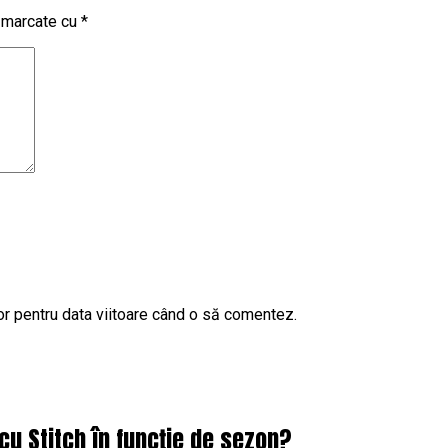
t marcate cu
*
or pentru data viitoare când o să comentez.
cu Stitch în funcție de sezon?