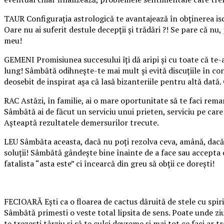
TAUR Configuraţia astrologică te avantajează în obţinerea iscus
Oare nu ai suferit destule decepţii şi trădări ?! Se pare că nu
meu!
GEMENI Promisiunea succesului îţi dă aripi şi cu toate că te-a
lung! Sâmbătă odihneşte-te mai mult şi evită discuţiile în con
deosebit de inspirat aşa că lasă bizanteriile pentru altă dată.
RAC Astăzi, în familie, ai o mare oportunitate să te faci remar
Sâmbătă ai de făcut un serviciu unui prieten, serviciu pe care
Aşteaptă rezultatele demersurilor trecute.
LEU Sâmbăta aceasta, dacă nu poţi rezolva ceva, amână, dacă d
soluţii! Sâmbătă gândeşte bine înainte de a face sau accepta 
fatalista “asta este” ci încearcă din greu să obţii ce doreşti!
FECIOARĂ Eşti ca o floarea de cactus dăruită de stele cu spirit,
Sâmbătă primesti o veste total lipsita de sens. Poate unde zi
te trezeşti târziu şi să te culci devreme şi mai tot ce faci ar tr