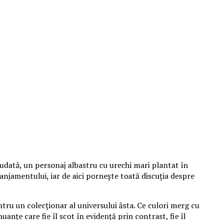
udată, un personaj albastru cu urechi mari plantat în
aranjamentului, iar de aici pornește toată discuția despre
tru un colecționar al universului ăsta. Ce culori merg cu
anțe care fie îl scot în evidență prin contrast, fie îl