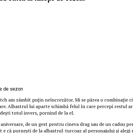
itch am zâmbit puțin neîncrezător. Mi se părea o combinație ci
loare. Albastrul lui aparte schimbă felul în care percepi restul 
ndești totul invers, pornind de la el.
o aniversare, de un gest pentru cineva drag sau de un cadou pen
 e că pornești de la albastrul-turcoaz al personajului și alegi nu