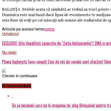
BALANŢA Stelele arata că sâmbătă ar trebui sa treci printr-un
Duminica este mai bună dacă lipsa de evenimente te mulţumeşte.
este bine să eviţi pe cei născuţi sub semne ale zodiacului de 
Articole pe aceiasi tema:
prima
Urmatorul
EXCLUSIV/ Alte ilegalitati savarsite de “Zeita Anticoruptie”/ DNA si prin
Nu ratati
Ploaia înghețată face ravagii! Zeci de mii de români sunt afectați! Când
Citeste in continuare
Iti recomandam
De ce buzoienii care țin la imaginea lor aleg Botoșaniul pentru 