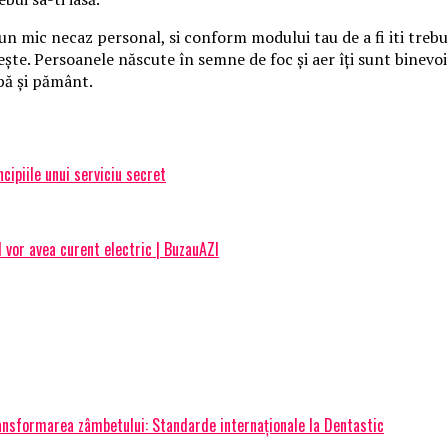
 mic necaz personal, si conform modului tau de a fi iti trebuie 
 Persoanele născute în semne de foc şi aer îţi sunt binevoitoare
apă şi pământ.
cipiile unui serviciu secret
 vor avea curent electric | BuzauAZI
transformarea zâmbetului: Standarde internaționale la Dentastic