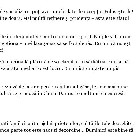
de socializare, poţi avea unele date de excepţie. Foloseşte-le!
ă te doară. Mai multă reţinere şi prudenţă – ăsta este sfatul
ile îţi oferă motive pentru un efort sporit. Nu pleca la drum
cepţiona – nu-i lăsa şansa să se facă de râs! Duminică nu eşti
e!
ează o perioadă plăcută de weekend, ca o sărbătoare de iarnă.
 va arăta imediat acest lucru. Duminică cruţă-te un pic.
e rezolvă de la sine pentru că timpul găseşte cele mai bune
otul să se producă în China! Dar nu te multumi cu expresia
ţi familiei, anturajului, prietenilor, calităţile tale deosebite.
 unde peste tot este haos si dezordine… Duminică este bine să