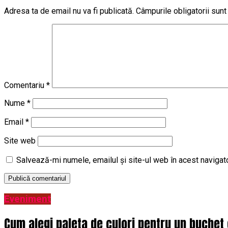
Adresa ta de email nu va fi publicată.
Câmpurile obligatorii sun
Comentariu
*
Nume
*
Email
*
Site web
Salvează-mi numele, emailul și site-ul web în acest navigat
Eveniment
Cum alegi paleta de culori pentru un buchet 