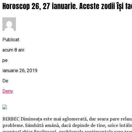
Horoscop 26, 27 ianuarie. Aceste zodii își fac
Publicat
acum 8 ani
pe
ianuarie 26, 2019
De
Deny
BERBEC Dimineaţa este mai aglomerată, dar seara pare relaxantă
probleme. Sâmbătă amână, dacă depinde de tine, orice întâlni
eventual chiar finalizează, problemele sentimentale care tr