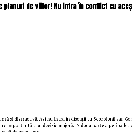
 planuri de viitor! Nu intra în conflict cu aceș
 şi distractivă. Azi nu intra in discuţii cu Scorpionii sau Gem
re importantă sau decizie majoră. A doua parte a perioadei, ad
enează de ceva timp.