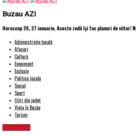
Buzau AZI
Horoscop 26, 27 ianuarie. Aceste zodii își fac planuri de viitor! N
Administrație locală
Afaceri
Cultură
Eveniment
Exclusiv
Politică locală
Social
Sport
Știri din județ
Viața în Buzău
Turism
Eveniment