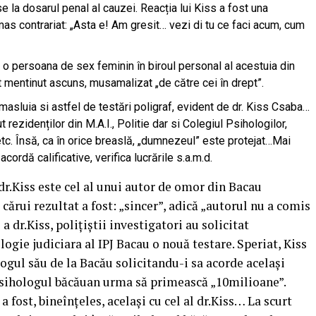
se la dosarul penal al cauzei. Reacția lui Kiss a fost una
mas contrariat: „Asta e! Am gresit… vezi di tu ce faci acum, cum
at o persoana de sex feminin în biroul personal al acestuia din
st mentinut ascuns, musamalizat „de către cei în drept”.
masluia si astfel de testări poligraf, evident de dr. Kiss Csaba…
rezidenților din M.A.I., Politie dar si Colegiul Psihologilor,
tc. Însă, ca în orice breaslă, „dumnezeul” este protejat…Mai
acordă calificative, verifica lucrările s.a.m.d.
r.Kiss este cel al unui autor de omor din Bacau
cărui rezultat a fost: „sincer”, adică „autorul nu a comis
a dr.Kiss, polițiștii investigatori au solicitat
ogie judiciara al IPJ Bacau o nouă testare. Speriat, Kiss
ogul său de la Bacău solicitandu-i sa acorde același
 psihologul băcăuan urma să primească „10milioane”.
 fost, bineînțeles, același cu cel al dr.Kiss… La scurt