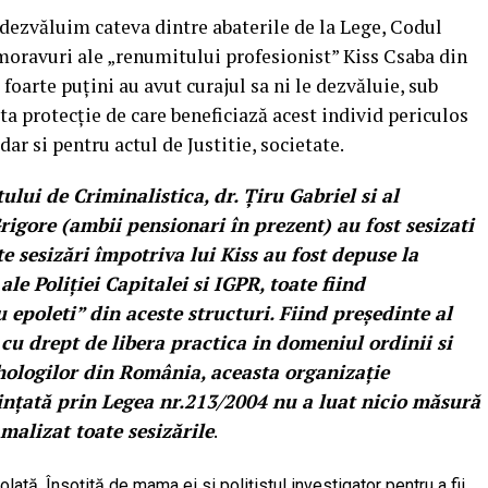
dezvăluim cateva dintre abaterile de la Lege, Codul
moravuri ale „renumitului profesionist” Kiss Csaba din
foarte puțini au avut curajul sa ni le dezvăluie, sub
ta protecție de care beneficiază acest individ periculos
dar si pentru actul de Justitie, societate.
ului de Criminalistica, dr. Țiru Gabriel si al
rigore (ambii pensionari în prezent) au fost sesizati
te sesizări împotriva lui Kiss au fost depuse la
e Poliției Capitalei si IGPR, toate fiind
epoleti” din aceste structuri. Fiind președinte al
 cu drept de libera practica in domeniul ordinii si
ihologilor din România, aceasta organizație
nțată prin Legea nr.213/2004 nu a luat nicio măsură
alizat toate sesizările
.
olată. Însoțită de mama ei si polițistul investigator pentru a fii