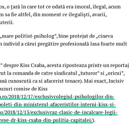
s, o țară în care tot ce odată era imoral, ilegal, acum
m sa fie altfel, din moment ce ilegaliști, avarii,
uterii.
„mare politist-psiholog”, bine protejat de „cineva
n individ a cărui pregătire profesională lasa foarte mult
” despre Kiss Csaba, acesta riposteaza printr-un reportaj
acut la comanda de catre sindicatul „tuturor” si „oricui”,
nă cunoscută ca si afacerist tenace). Mai exact, Incisiv
abuzuri comise de Kiss
.ro/2018/12/17/exclusivcolegiul-psihologilor-din-
eti-din-ministerul-afaceristilor-interni-kiss-si-
o/2018/12/13/exclusivcaz-clasic-de-incalcare-legii-
rese-dr-kiss-csaba-din-politia-capitalei/
).