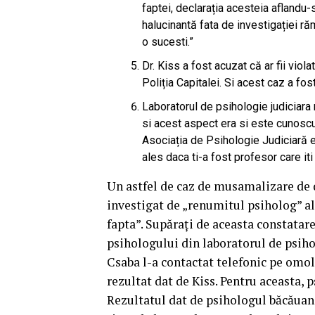
faptei, declarația acesteia aflandu-
halucinantă fata de investigației ră
o sucesti.”
Dr. Kiss a fost acuzat că ar fii viol
Poliția Capitalei. Si acest caz a fo
Laboratorul de psihologie judiciara 
si acest aspect era si este cunoscut 
Asociația de Psihologie Judiciară e
ales daca ti-a fost profesor care iti 
Un astfel de caz de musamalizare de d
investigat de „renumitul psiholog” al 
fapta”. Supărați de aceasta constatare 
psihologului din laboratorul de psihol
Csaba l-a contactat telefonic pe omol
rezultat dat de Kiss. Pentru aceasta,
Rezultatul dat de psihologul băcăuan a