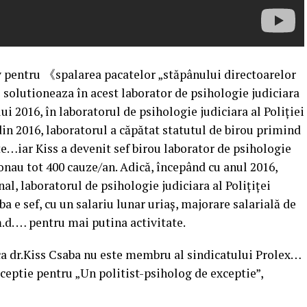
v pentru 《spalarea pacatelor „stăpânului directoarelor
 solutioneaza în acest laborator de psihologie judiciara
i 2016, în laboratorul de psihologie judiciara al Poliției
 din 2016, laboratorul a căpătat statutul de birou primind
te…iar Kiss a devenit sef birou laborator de psihologie
ionau tot 400 cauze/an. Adică, începând cu anul 2016,
l, laboratorul de psihologie judiciara al Polițiței
a e sef, cu un salariu lunar uriaș, majorare salarială de
.d. … pentru mai putina activitate.
ca dr.Kiss Csaba nu este membru al sindicatului Prolex…
xceptie pentru „Un politist-psiholog de exceptie”,