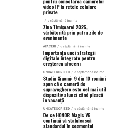
pentru conectarea camerelor
video IP la retele celulare
private
o săptămână inainte
Ziua Timișoarei 2026,
sărbătorită prin patru zile de
evenimente
AFACERI
o săptămână inainte
Importanța unei strategii
digitale integrate pentru
creșterea afacerii
UNCATEGORIZED
o săptămână inainte
Studiu Xiaomi: 9 din 10 români
spun că o cameră de
supraveghere este cel mai util
dispozitiv atunci când pleacă
în vacanță
UNCATEGORIZED
o săptămână inainte
De ce HONOR Magic V6
continuă să stabilească
standardul în segmentul