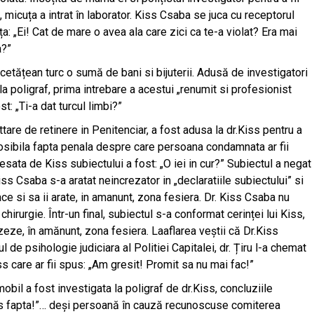
, micuța a intrat în laborator. Kiss Csaba se juca cu receptorul
ța: „Ei! Cat de mare o avea ala care zici ca te-a violat? Era mai
a?”
 cetățean turc o sumă de bani si bijuterii. Adusă de investigatori
la poligraf, prima intrebare a acestui „renumit si profesionist
t: „Ti-a dat turcul limbi?”
are de retinere in Penitenciar, a fost adusa la dr.Kiss pentru a
 posibila fapta penala despre care persoana condamnata ar fii
esata de Kiss subiectului a fost: „O iei in cur?” Subiectul a negat
iss Csaba s-a aratat neincrezator in „declaratiile subiectului” si
ce si sa ii arate, in amanunt, zona fesiera. Dr. Kiss Csaba nu
hirurgie. Într-un final, subiectul s-a conformat cerinței lui Kiss,
izeze, în amănunt, zona fesiera. Laaflarea veștii că Dr.Kiss
de psihologie judiciara al Politiei Capitalei, dr. Țiru l-a chemat
ss care ar fii spus: „Am gresit! Promit sa nu mai fac!”
obil a fost investigata la poligraf de dr.Kiss, concluziile
mis fapta!”… deși persoană în cauză recunoscuse comiterea