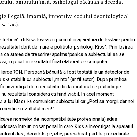
orului omorului însă, psihologul băcăuan a decedat.
cție ilegală, imorală, împotriva codului deontologic al
 sa tacă.
e trebuia” dr.Kiss lovea cu pumnul în aparatura de testare pentru
zultatul dorit de marele politisto-psiholog, Kiss”. Prin lovirea
rea ca starea de tresarire/spaima/panica a subiectului sa se
si, implicit, în rezultatul final elaborat de computer.
iliardeRON. Persoană bănuită a fost testată la un detector de
 s-a stabilit că subiectul „minte” (ar fii autor). După primirea
ă fie investigat de specialiștii din laboratorul de psihologie
ât nu rezultatul considera ca fiind viabil. In acel moment
 a lui Kiss) i-a comunicat subiectului ca: „Poti sa mergi, dar noi
a mentine rezultatul meu!”
călcarea normelor de incompatibilitate profesionala) adus
judecată într-un dosar penal în care Kiss a investigat la aparatul
autorul deși, deontologic, etic, procedural, partile procedurale