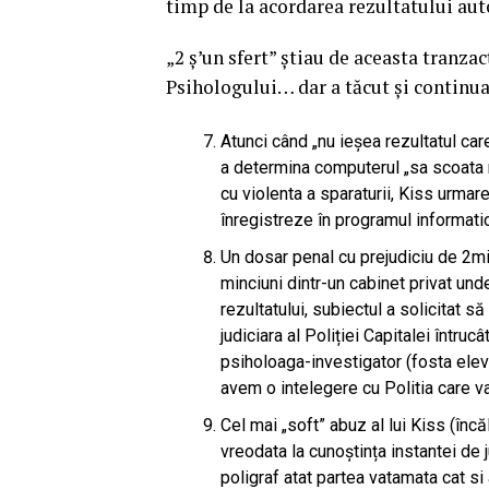
timp de la acordarea rezultatului aut
„2 ș’un sfert” știau de aceasta tranza
Psihologului… dar a tăcut și continua
Atunci când „nu ieșea rezultatul car
a determina computerul „sa scoata re
cu violenta a sparaturii, Kiss urma
înregistreze în programul informatic 
Un dosar penal cu prejudiciu de 2m
minciuni dintr-un cabinet privat unde
rezultatului, subiectul a solicitat s
judiciara al Poliției Capitalei întruc
psiholoaga-investigator (fosta elevă
avem o intelegere cu Politia care v
Cel mai „soft” abuz al lui Kiss (în
vreodata la cunoștința instantei de 
poligraf atat partea vatamata cat si 