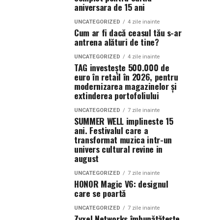
aniversara de 15 ani
UNCATEGORIZED
4 zile inainte
Cum ar fi dacă ceasul tău s-ar
antrena alături de tine?
UNCATEGORIZED
4 zile inainte
TAG investește 500.000 de
euro în retail în 2026, pentru
modernizarea magazinelor și
extinderea portofoliului
UNCATEGORIZED
7 zile inainte
SUMMER WELL implineste 15
ani. Festivalul care a
transformat muzica intr-un
univers cultural revine in
august
UNCATEGORIZED
7 zile inainte
HONOR Magic V6: designul
care se poartă
UNCATEGORIZED
7 zile inainte
Zyxel Networks îmbunătățește