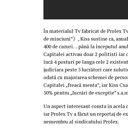
În materialul Tv fabricat de Prolex T
de minciuni”》, Kiss sustine ca, anual
400 de cazuri… până la începutul anulu
Capitalei activau doar 2 politisti iar
încă 4 posturi pe langa cele 2 existen
judiciara peste 5 lucrători care solut
odată cu majorarea schemei de persona
Capitalei „freacă menta”, iar Kiss Csab
50% pentru „lucrări de exceptie” s.a.m
Un aspect interesant consta in acela 
iar Prolex Tv a făcut un reportaj de e
nemembru al sindicatului Prolex.