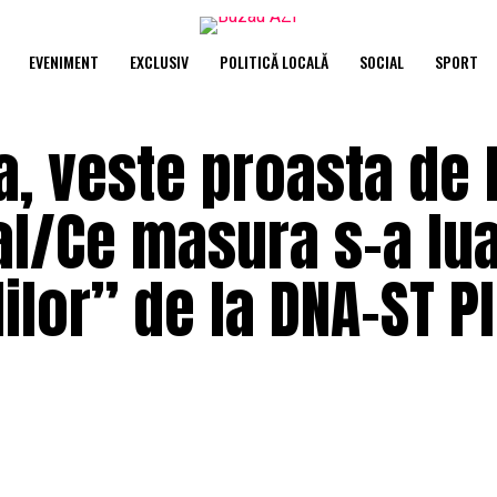
EVENIMENT
EXCLUSIV
POLITICĂ LOCALĂ
SOCIAL
SPORT
a, veste proasta de 
al/Ce masura s-a lua
lor” de la DNA-ST Pl