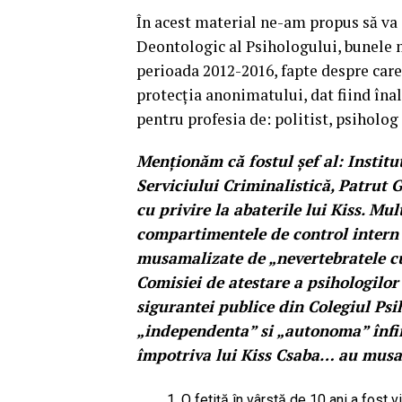
În acest material ne-am propus să va 
Deontologic al Psihologului, bunele 
perioada 2012-2016, fapte despre care 
protecția anonimatului, dat fiind înal
pentru profesia de: politist, psiholog 
Menționăm că fostul șef al: Institut
Serviciului Criminalistică, Patrut G
cu privire la abaterile lui Kiss. Mul
compartimentele de control intern al
musamalizate de „nevertebratele cu 
Comisiei de atestare a psihologilor
sigurantei publice din Colegiul Ps
„independenta” si „autonoma” înfii
împotriva lui Kiss Csaba… au musam
O fetiță în vârstă de 10 ani a fost vi