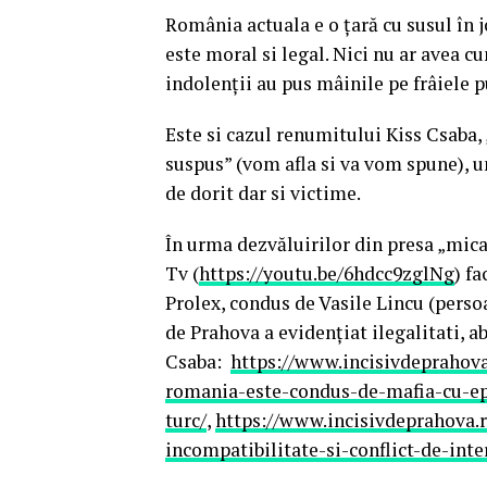
România actuala e o țară cu susul în jo
este moral si legal. Nici nu ar avea cu
indolenții au pus mâinile pe frâiele p
Este si cazul renumitului Kiss Csaba, 
suspus” (vom afla si va vom spune), u
de dorit dar si victime.
În urma dezvăluirilor din presa „mica
Tv (
https://youtu.be/6hdcc9zglNg
) f
Prolex, condus de Vasile Lincu (persoa
de Prahova a evidențiat ilegalitati, 
Csaba:
https://www.incisivdeprahova
romania-este-condus-de-mafia-cu-epol
turc/
,
https://www.incisivdeprahova.r
incompatibilitate-si-conflict-de-inte