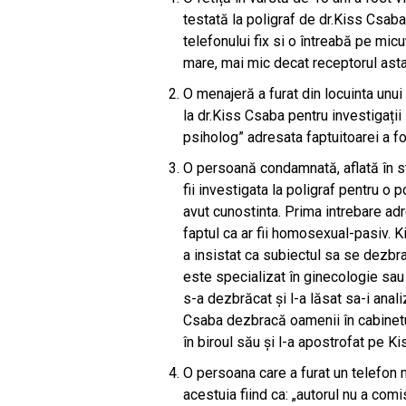
testată la poligraf de dr.Kiss Csaba
telefonului fix si o întreabă pe micu
mare, mai mic decat receptorul ast
O menajeră a furat din locuinta unui
la dr.Kiss Csaba pentru investigații 
psiholog” adresata faptuitoarei a fos
O persoană condamnată, aflată în stt
fii investigata la poligraf pentru o
avut cunostinta. Prima intrebare adr
faptul ca ar fii homosexual-pasiv. K
a insistat ca subiectul sa se dezbra
este specializat în ginecologie sau c
s-a dezbrăcat și l-a lăsat sa-i anal
Csaba dezbracă oamenii în cabinetul 
în biroul său și l-a apostrofat pe Ki
O persoana care a furat un telefon m
acestuia fiind ca: „autorul nu a co