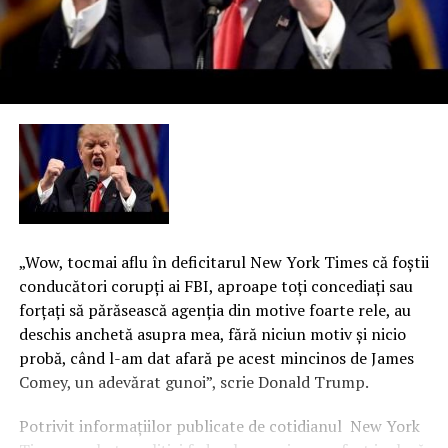
„Wow, tocmai aflu în deficitarul New York Times că foştii
conducători corupţi ai FBI, aproape toţi concediaţi sau
forţaţi să părăsească agenţia din motive foarte rele, au
deschis anchetă asupra mea, fără niciun motiv şi nicio
probă, când l-am dat afară pe acest mincinos de James
Comey, un adevărat gunoi”, scrie Donald Trump.
Potrivit informaţiilor publicate de cotidianul New York