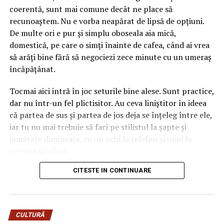
deja două culori în ecuație înainte să așezi o singură
coerentă, sunt mai comune decât ne place să
floare lângă el. Dacă ignori amănuntul ăsta, ajungi ușor
recunoaștem. Nu e vorba neapărat de lipsă de opțiuni.
la un aranjament care se bate cap în cap, în care
De multe ori e pur și simplu oboseala aia mică,
albastrul rece și florile nimeresc în registre care nu
domestică, pe care o simți înainte de cafea, când ai vrea
vorbesc între ele.
să arăți bine fără să negociezi zece minute cu un umeraș
încăpățânat.
Gândește-te la el ca la o piesă vestimentară cu
personalitate. Când porți ceva turcoaz, nu te îmbraci la
Tocmai aici intră în joc seturile bine alese. Sunt practice,
întâmplare pe dedesubt, ci cauți ce-l pune în valoare.
dar nu într-un fel plictisitor. Au ceva liniștitor în ideea
Aici e la fel. Albastrul cere ori contraste calde care îl
că partea de sus și partea de jos deja se înțeleg între ele,
scot în față, ori tonuri reci care îl liniștesc și îl extind.
iar tu nu mai trebuie să faci pe stilistul la șapte și
Sezonul intervine exact în decizia asta, pentru că ne
jumătate dimineața, cu un ochi la telefon și unul la
modelează așteptările legate de culoare aproape pe
vremea de afară.
nesimțite.
CITESTE IN CONTINUARE
Numai că nu orice compleu e bun pentru viața reală. Una
Mai e un lucru pe care l-am prins abia în timp. Florile
e să arate impecabil într-o fotografie de produs, cu
naturale și cele lucrate manual, din materiale textile sau
lumina perfectă și modelul care pare că n-a alergat
hârtie, reacționează diferit la aceeași culoare, în funcție
niciodată după autobuz, și alta e să funcționeze într-o zi
de lumina anotimpului. Un roz care pare delicat în
CULTURĂ
normală, cu mers mult, birou, cumpărături, poate o