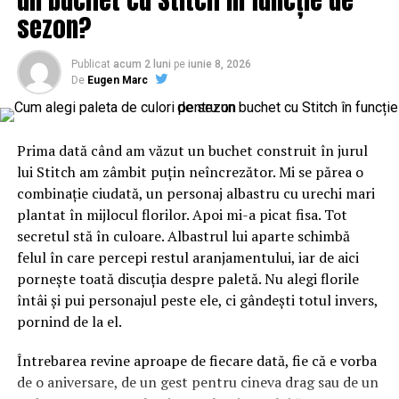
URMATORUL
sezon?
Este fără precedent în politică! Atac josnic la adresa lui
Klaus Iohannis din partea PSD! | BuzauAZI
Publicat
acum 2 luni
pe
iunie 8, 2026
NU RATATI
De
Eugen Marc
Lovitură de teatru! Celebrii foști concurenți Exatlon care
au semnat cu Pro Tv! Emisiunea cu care vor să dea
lovitura | BuzauAZI
Prima dată când am văzut un buchet construit în jurul
lui Stitch am zâmbit puțin neîncrezător. Mi se părea o
combinație ciudată, un personaj albastru cu urechi mari
plantat în mijlocul florilor. Apoi mi-a picat fisa. Tot
secretul stă în culoare. Albastrul lui aparte schimbă
felul în care percepi restul aranjamentului, iar de aici
pornește toată discuția despre paletă. Nu alegi florile
întâi și pui personajul peste ele, ci gândești totul invers,
pornind de la el.
Întrebarea revine aproape de fiecare dată, fie că e vorba
de o aniversare, de un gest pentru cineva drag sau de un