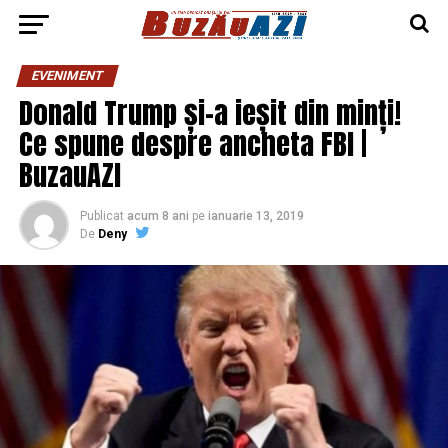
EVENIMENT
Donald Trump și-a ieșit din minți!
Ce spune despre ancheta FBI |
BuzauAZI
Publicat
acum 8 ani
pe
ianuarie 13, 2019
De
Deny