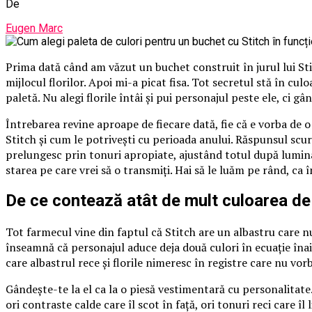
De
Eugen Marc
Prima dată când am văzut un buchet construit în jurul lui St
mijlocul florilor. Apoi mi-a picat fisa. Tot secretul stă în cu
paletă. Nu alegi florile întâi și pui personajul peste ele, ci gâ
Întrebarea revine aproape de fiecare dată, fie că e vorba de 
Stitch și cum le potrivești cu perioada anului. Răspunsul scurt
prelungesc prin tonuri apropiate, ajustând totul după lumina
starea pe care vrei să o transmiți. Hai să le luăm pe rând, ca 
De ce contează atât de mult culoarea de
Tot farmecul vine din faptul că Stitch are un albastru care nu
înseamnă că personajul aduce deja două culori în ecuație înai
care albastrul rece și florile nimeresc în registre care nu vorb
Gândește-te la el ca la o piesă vestimentară cu personalitate.
ori contraste calde care îl scot în față, ori tonuri reci care 