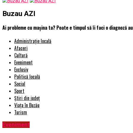
Buzau AZI
Ai probleme cu mașina ta? Poate e timpul să îi faci o diagnoză a
Administrație locală
Afaceri
Cultură
Eveniment
Exclusiv
Politică locală
Social
Sport
Știri din județ
Viața în Buzău
Turism
Eveniment