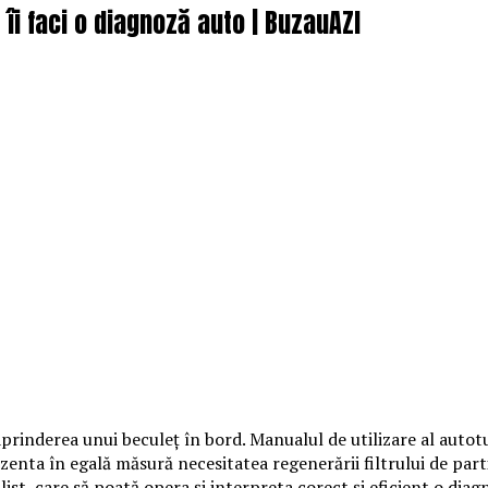
îi faci o diagnoză auto | BuzauAZI
rinderea unui beculeţ în bord. Manualul de utilizare al autotur
ezenta în egală măsură necesitatea regenerării filtrului de par
alist, care să poată opera şi interpreta corect şi eficient o dia