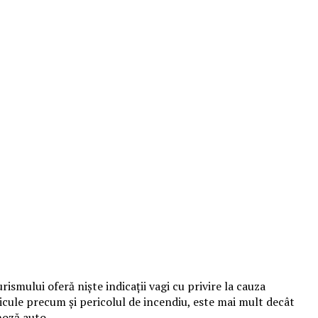
ismului oferă nişte indicaţii vagi cu privire la cauza
ticule precum şi pericolul de incendiu, este mai mult decât
gnoză auto.