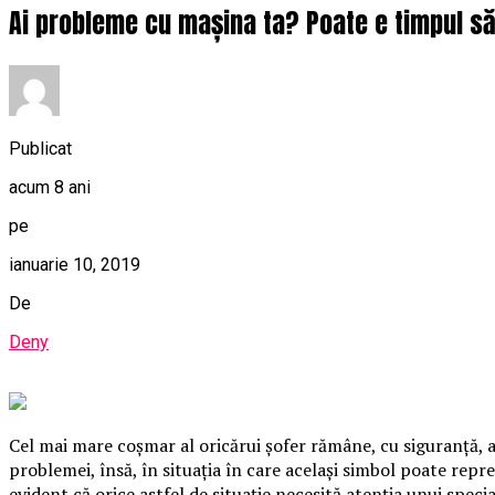
Ai probleme cu mașina ta? Poate e timpul să 
Publicat
acum 8 ani
pe
ianuarie 10, 2019
De
Deny
Cel mai mare coşmar al oricărui şofer rămâne, cu siguranţă, ap
problemei, însă, în situaţia în care acelaşi simbol poate repr
evident că orice astfel de situaţie necesită atenţia unui speci