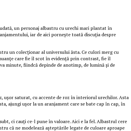
udată, un personaj albastru cu urechi mari plantat în
aranjamentului, iar de aici pornește toată discuția despre
tru un colecționar al universului ăsta. Ce culori merg cu
anțe care fie îl scot în evidență prin contrast, fie îl
va minute, fiindcă depinde de anotimp, de lumină și de
, ușor saturat, cu accente de roz în interiorul urechilor. Asta
sta, ajungi ușor la un aranjament care se bate cap în cap, în
t, ci cauți ce-l pune în valoare. Aici e la fel. Albastrul cere
, pentru că ne modelează așteptările legate de culoare aproape