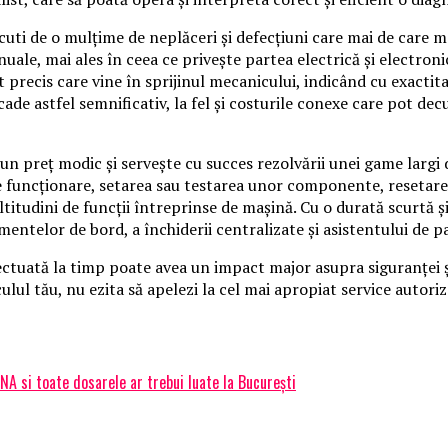
scuti de o mulţime de neplăceri şi defecţiuni care mai de care m
nuale, mai ales în ceea ce priveşte partea electrică şi electron
precis care vine în sprijinul mecanicului, indicând cu exactitat
scade astfel semnificativ, la fel şi costurile conexe care pot de
n preţ modic şi serveşte cu succes rezolvării unei game largi d
 funcţionare, setarea sau testarea unor componente, resetarea i
titudini de funcţii întreprinse de maşină. Cu o durată scurtă 
mentelor de bord, a închiderii centralizate şi asistentului de p
ctuată la timp poate avea un impact major asupra siguranţei şof
culul tău, nu ezita să apelezi la cel mai apropiat service autori
DNA si toate dosarele ar trebui luate la București