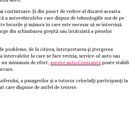
ai costisitoare. Și din punct de vedere al duratei aceasta
ică a autovehiculelor care dispun de tehnologiile noi de pe
e locurile şi măsura în care este necesar să se intervină.
curge din schimbarea greşită sau întârziată a pieselor
e probleme, de la citirea, interpretarea şi ştergerea
ntervalelor la care se face revizia, service-ul auto sau
şi un minimum de efort,
service auto Constanta
poate stabili
arcare.
erului, a pasagerilor şi a tuturor celorlalţi participanţi la
zat care dispune de astfel de testere.