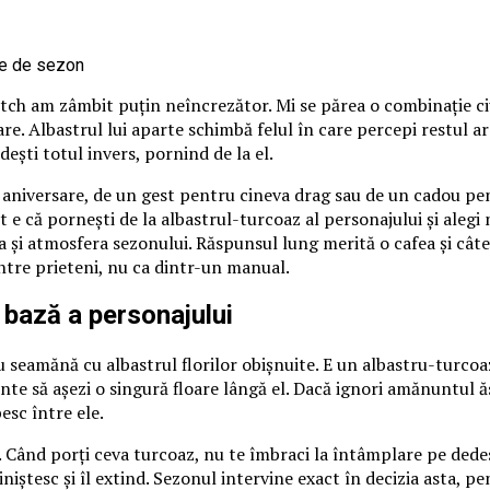
itch am zâmbit puțin neîncrezător. Mi se părea o combinație ci
loare. Albastrul lui aparte schimbă felul în care percepi restul 
ndești totul invers, pornind de la el.
o aniversare, de un gest pentru cineva drag sau de un cadou pen
 e că pornești de la albastrul-turcoaz al personajului și alegi nu
 și atmosfera sezonului. Răspunsul lung merită o cafea și câte
între prieteni, nu ca dintr-un manual.
 bază a personajului
 seamănă cu albastrul florilor obișnuite. E un albastru-turcoaz
nte să așezi o singură floare lângă el. Dacă ignori amănuntul ă
esc între ele.
 Când porți ceva turcoaz, nu te îmbraci la întâmplare pe dedesub
îl liniștesc și îl extind. Sezonul intervine exact în decizia asta