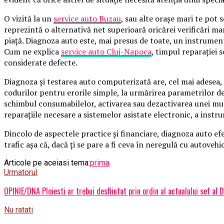
O vizită la un
service auto Buzau
, sau alte oraşe mari te pot 
reprezintă o alternativă net superioară oricărei verificări ma
piaţă. Diagnoza auto este, mai presus de toate, un instrument 
Cum ne explica
service auto Cluj-Napoca
, timpul reparaţiei 
considerate defecte.
Diagnoza şi testarea auto computerizată are, cel mai adesea, u
codurilor pentru erorile simple, la urmărirea parametrilor de
schimbul consumabilelor, activarea sau dezactivarea unei mul
reparaţiile necesare a sistemelor asistate electronic, a instru
Dincolo de aspectele practice şi financiare, diagnoza auto efe
trafic aşa că, dacă ţi se pare a fi ceva în neregulă cu autovehi
Articole pe aceiasi tema:
prima
Urmatorul
OPINIE/DNA Ploiesti ar trebui desfiintat prin ordin al actualului sef al 
Nu ratati