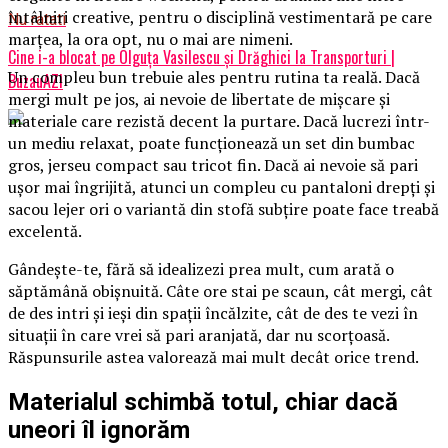
întâlniri creative, pentru o disciplină vestimentară pe care
Nu ratati
marțea, la ora opt, nu o mai are nimeni.
Cine i-a blocat pe Olguța Vasilescu și Drăghici la Transporturi |
Un compleu bun trebuie ales pentru rutina ta reală. Dacă
BuzauAZI
mergi mult pe jos, ai nevoie de libertate de mișcare și
materiale care rezistă decent la purtare. Dacă lucrezi într-
un mediu relaxat, poate funcționează un set din bumbac
gros, jerseu compact sau tricot fin. Dacă ai nevoie să pari
ușor mai îngrijită, atunci un compleu cu pantaloni drepți și
sacou lejer ori o variantă din stofă subțire poate face treabă
excelentă.
Gândește-te, fără să idealizezi prea mult, cum arată o
săptămână obișnuită. Câte ore stai pe scaun, cât mergi, cât
de des intri și ieși din spații încălzite, cât de des te vezi în
situații în care vrei să pari aranjată, dar nu scorțoasă.
Răspunsurile astea valorează mai mult decât orice trend.
Materialul schimbă totul, chiar dacă
uneori îl ignorăm