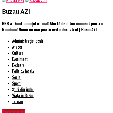
Buzau AZI
BNR a făcut anunțul oficial! Alertă de ultim moment pentru
România! Nimic nu mai poate evita dezastrul | BuzauAZI
Administrație locală
Afaceri
Cultură
Eveniment
Exclusiv
Politică locală
Social
Sport
Știri din județ
Viața în Buzău
Turism
Eveniment