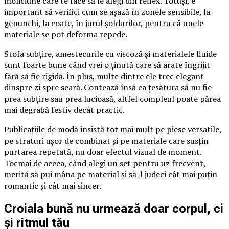
moliciune care te face să le alegi din reflex. Totuși, e
important să verifici cum se așază în zonele sensibile, la
genunchi, la coate, în jurul șoldurilor, pentru că unele
materiale se pot deforma repede.
Stofa subțire, amestecurile cu viscoză și materialele fluide
sunt foarte bune când vrei o ținută care să arate îngrijit
fără să fie rigidă. În plus, multe dintre ele trec elegant
dinspre zi spre seară. Contează însă ca țesătura să nu fie
prea subțire sau prea lucioasă, altfel compleul poate părea
mai degrabă festiv decât practic.
Publicațiile de modă insistă tot mai mult pe piese versatile,
pe straturi ușor de combinat și pe materiale care susțin
purtarea repetată, nu doar efectul vizual de moment.
Tocmai de aceea, când alegi un set pentru uz frecvent,
merită să pui mâna pe material și să-l judeci cât mai puțin
romantic și cât mai sincer.
Croiala bună nu urmează doar corpul, ci
și ritmul tău