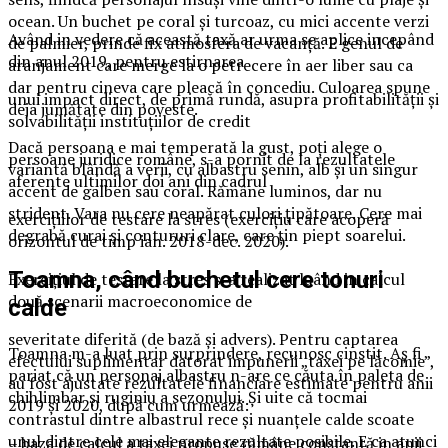
ocean. Un buchet pe coral și turcoaz, cu mici accente verzi
Având in vedere că această taxă ar urma se aplice incepând
de palmier, prinde fix atmosfera de vacanță. E genul de
din anul 2019, pentru estirnarea
aranjament care merge la o petrecere în aer liber sau ca
dar pentru cineva care pleacă în concediu. Culoarea spune
unui impact direct, de primă rundă, asupra profitabilităţii şi
deja jumătate din poveste.
solvabilităţii instituţiilor de credit
Dacă persoana e mai temperată la gust, poți alege o
persoane juridice române, s-a pornit de la rezultatele
variantă blândă a verii, cu albastru senin, alb și un singur
aferente ultimilor doi ani din cadrul
accent de galben sau coral. Rămâne luminos, dar nu
strident. Vara nu cere neapărat culori țipătoare. Cere mai
exerciţiilor de testare la stres (exerciţiu care acoperă
degrabă curaj și contururi clare, care țin piept soarelui.
orizontul de timp ian. 2018-dec. 2020).
Toamna, când buchetul cere tonuri
Exerciţiul de testare la stres s-a realizat luând in calcul
două scenarii macroeconomice de
calde
severitate diferită (de bază şi advers). Pentru captarea
Toamna m-a luat prin surprindere, recunosc cinstit. Aș fi
efectului suplimentar datorat impunerii „taxei pe lăcomie”,
pariat că un personaj albastru n-are ce căuta în paleta de
au fost ajustate rezultatele financiare estimate pentru anii
chihlimbar și ruginiu a sezonului. Și uite că tocmai
2019 şi 2020, după cum urmează:
contrastul dintre albastrul rece și nuanțele calde scoate
unul dintre cele mai elegante rezultate posibile. E ca atunci
– baza de calcul a taxei propuse rămâne constantă in anii