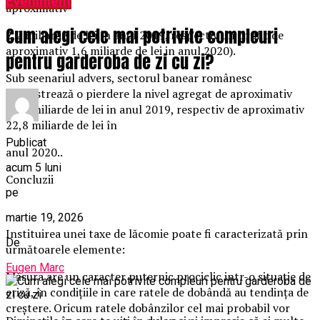
Eveniment
aproximativ
Cum alegi cele mai potrivite compleuri
2,2 miliarde de lei în anul 2019, respectiv un profit de
aproximativ 1,6 miliarde de lei in anul 2020).
pentru garderoba de zi cu zi?
Sub seenariul advers, sectorul banear românesc
inregistrează o pierdere la nivel agregat de aproximativ
24,8 miliarde de lei in anul 2019, respectiv de aproximativ
22,8 miliarde de lei în
Publicat
anul 2020..
acum 5 luni
Concluzii
pe
martie 19, 2026
Instituirea unei taxe de lăcomie poate fi caracterizată prin
De
următoarele elemente:
Eugen Marc
Măsura are un caracter puternic prociclic intr-o situaţie de
criză, în condiţiile in care ratele de dobândă au tendinţa de
creştere. Oricum ratele dobânzilor cel mai probabil vor