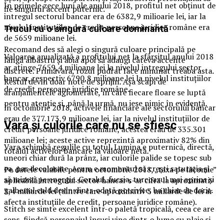
În primele zece luni ale anului 2018, profitul net obţinut de
fie singurul accent puternic.
intregul sectorul bancar era de 6382,9 milioarie lei, iar la
nivelul instituţiilor de credit persoane juridice române era
Trucul cu o singură culoare dominantă
de 5659 milioane lei.
Recomand des să alegi o singură culoare principală pe
Valoarea anualizată a profitului net la sfârşitul anului 2018
lângă albastru și abia apoi să adaugi câteva accente
ar atinge 7659,4 milioane lei la nivelul intregului sector
discrete. Primăvara, rozul pudrat face minunat treaba asta.
bancar, respectiv 6790,8 milioane lei la nivelul instituţiilor
Restul devin doar note de sprijin. Așa scapi de
de credit persoane juridice române.
aranjamentele aglomerate, în care fiecare floare se luptă
pentru atenție și, până la urmă, nu iese nimic în evidență.
ln octombrie 2018, activele financiare ale sectorului bancar
erau de 377.173,9 milioane lei, iar la nivelul instituţiilor de
Vara și culorile care nu se sfiesc
credit persoane juridice române, acestea erau de 335.301
milioane lei; aceste active reprezintă aproximativ 82% din
Vara schimbă regulile cu totul. Lumina e puternică, directă,
totalul activelor bancare la valoare netă.
uneori chiar dură la prânz, iar culorile palide se topesc sub
ea, par decolorate. Acum e momentul să crești saturația și
Pe datele valabile pentru octombrie 2018, „taxa pe lăcomie”
să mizezi pe energie. Coralul, fucsia, turcoazul mai aprins și
aplicabilă intregului sector bancar s-ar cifra la aproximativ
galbenul cald devin dintr-odată potrivite, ba chiar de dorit.
3,4 miliarde lei (dintre care aproximativ 3 miliarde de lei ar
afecta instituţiile de credit, persoane juridice române).
Stitch se simte excelent într-o paletă tropicală, ceea ce are
sens, fiindcă personajul însuși vine dintr-o lume cu plaje și