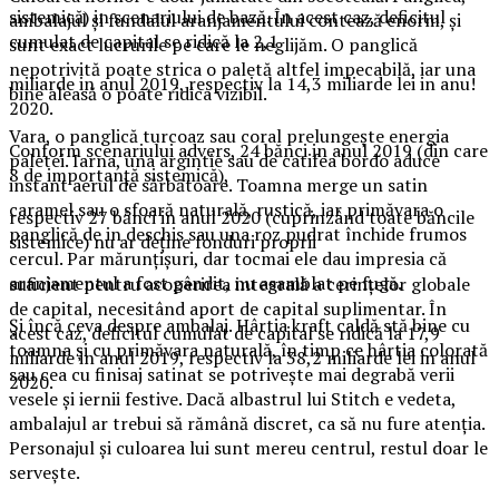
sistemică) in scenariului de bază. În acest caz, deficitul
ambalajul și fundalul aranjamentului contează enorm, și
cumulat de capital se ridică la 2,1
sunt exact lucrurile pe care le neglijăm. O panglică
nepotrivită poate strica o paletă altfel impecabilă, iar una
miliarde in anul 2019, respectiv la 14,3 miliarde lei in anu!
bine aleasă o poate ridica vizibil.
2020.
Vara, o panglică turcoaz sau coral prelungește energia
Conform scenariului advers, 24 bănci in anul 2019 (din care
paletei. Iarna, una argintie sau de catifea bordo aduce
8 de importanţă sistemică),
instant aerul de sărbătoare. Toamna merge un satin
caramel sau o sfoară naturală, rustică, iar primăvara o
respectiv 27 bănci in anul 2020 (cuprinzând toate băncile
panglică de in deschis sau una roz pudrat închide frumos
sistemice) nu ar deţine fonduri proprii
cercul. Par mărunțișuri, dar tocmai ele dau impresia că
aranjamentul a fost gândit, nu asamblat pe fugă.
suficient pentru acoperirea integrală a cerinţelor globale
de capital, necesitând aport de capital suplimentar. În
Și încă ceva despre ambalaj. Hârtia kraft caldă stă bine cu
acest caz, deficitul cumulat de capital se ridică la 17,9
toamna și cu primăvara naturală, în timp ce hârtia colorată
miliarde in anul 2019, respectiv la 38,2 miliarde lei in anul
sau cea cu finisaj satinat se potrivește mai degrabă verii
2020.
vesele și iernii festive. Dacă albastrul lui Stitch e vedeta,
ambalajul ar trebui să rămână discret, ca să nu fure atenția.
Personajul și culoarea lui sunt mereu centrul, restul doar le
servește.