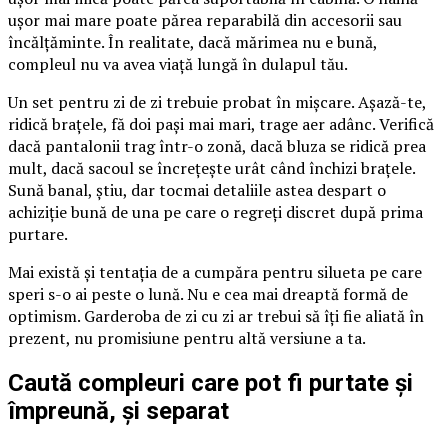
ușor mai mare poate părea reparabilă din accesorii sau
încălțăminte. În realitate, dacă mărimea nu e bună,
compleul nu va avea viață lungă în dulapul tău.
Un set pentru zi de zi trebuie probat în mișcare. Așază-te,
ridică brațele, fă doi pași mai mari, trage aer adânc. Verifică
dacă pantalonii trag într-o zonă, dacă bluza se ridică prea
mult, dacă sacoul se încrețește urât când închizi brațele.
Sună banal, știu, dar tocmai detaliile astea despart o
achiziție bună de una pe care o regreți discret după prima
purtare.
Mai există și tentația de a cumpăra pentru silueta pe care
speri s-o ai peste o lună. Nu e cea mai dreaptă formă de
optimism. Garderoba de zi cu zi ar trebui să îți fie aliată în
prezent, nu promisiune pentru altă versiune a ta.
Caută compleuri care pot fi purtate și
împreună, și separat