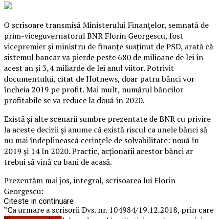
O
scrisoare transmisă Ministerului Finanţelor, semnată de
prim-viceguvernatorul BNR Florin Georgescu, fost
vicepremier şi ministru de finanţe susţinut de PSD, arată că
sistemul bancar va pierde peste 680 de milioane de lei în
acest an şi 3,4 miliarde de lei anul viitor. Potrivit
documentului, citat de Hotnews, doar patru bănci vor
încheia 2019 pe profit. Mai mult, numărul băncilor
profitabile se va reduce la două în 2020.
Există şi alte scenarii sumbre prezentate de BNR cu privire
la aceste decizii şi anume că există riscul ca unele bănci să
nu mai îndeplinească cerinţele de solvabilitate: nouă în
2019 şi 14 în 2020. Practic, acţionarii acestor bănci ar
trebui să vină cu bani de acasă.
Prezentăm mai jos, integral, scrisoarea lui Florin
Georgescu:
Citeste in continuare
”Ca urmare a scrisorii Dvs. nr. 104984/19.12.2018, prin care