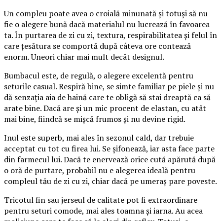
Un compleu poate avea o croială minunată și totuși să nu
fie o alegere bună dacă materialul nu lucrează în favoarea
ta. În purtarea de zi cu zi, textura, respirabilitatea și felul în
care țesătura se comportă după câteva ore contează
enorm. Uneori chiar mai mult decât designul.
Bumbacul este, de regulă, o alegere excelentă pentru
seturile casual. Respiră bine, se simte familiar pe piele și nu
dă senzația aia de haină care te obligă să stai dreaptă ca să
arate bine. Dacă are și un mic procent de elastan, cu atât
mai bine, fiindcă se mișcă frumos și nu devine rigid.
Inul este superb, mai ales în sezonul cald, dar trebuie
acceptat cu tot cu firea lui. Se șifonează, iar asta face parte
din farmecul lui. Dacă te enervează orice cută apărută după
o oră de purtare, probabil nu e alegerea ideală pentru
compleul tău de zi cu zi, chiar dacă pe umeraș pare poveste.
Tricotul fin sau jerseul de calitate pot fi extraordinare
pentru seturi comode, mai ales toamna și iarna. Au acea