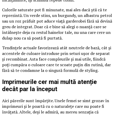
încălțăminte, își schimbă repede tonul.
Culorile saturate pot fi minunate, mai ales dacă știi că te
reprezintă. Un verde stins, un burgundy, un albastru petrol
sau un roz prăfuit pot aduce viață garderobei fără să devină
greu de integrat. Doar că e bine să alegi o nuanță care se
întâlnește deja cu restul hainelor tale, nu una care cere un
dulap nou ca să poată fi purtată.
Tendințele actuale favorizează atât neutrele de bază, cât și
accentele de culoare introduse prin seturi ușor de separat
și recombinat. Asta face compleurile și mai utile, fiindcă
poți cumpăra o culoare care te scoate puțin din rutină, dar
fără să te condamne la o singură formulă de styling.
Imprimeurile cer mai multă atenție
decât par la început
Aici părerile sunt împărțite. Unele femei se simt grozav în
imprimeuri și le poartă cu o naturalețe care nu poate fi
învățată. Altele, deși le admiră, au mereu senzația că