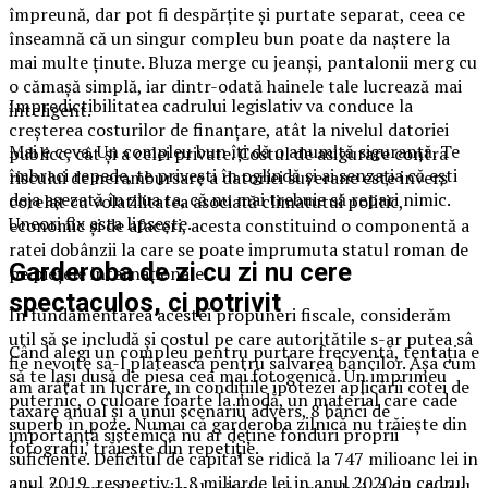
împreună, dar pot fi despărțite și purtate separat, ceea ce
înseamnă că un singur compleu bun poate da naștere la
mai multe ținute. Bluza merge cu jeanși, pantalonii merg cu
o cămașă simplă, iar dintr-odată hainele tale lucrează mai
Impredictibilitatea cadrului legislativ va conduce la
inteligent.
creşterea costurilor de finanţare, atât la nivelul datoriei
Mai e ceva. Un compleu bun îți dă o anumită siguranță. Te
publicc, cât şi a celei private. Costul de asigurare contra
îmbraci repede, te privești în oglindă și ai senzația că ești
riscului de nerambursare a datoriei suverane este invers
deja așezată în ziua ta, că nu mai trebuie să repari nimic.
corelat cu volatilitatea asociată climatutui politic,
Uneori fix asta lipsește.
economic şi de afaceri, acesta constituind o componentă a
ratei dobânzii la care se poate imprumuta statul roman de
Garderoba de zi cu zi nu cere
pe pieţele internaţionale.
spectaculos, ci potrivit
În fundamentarea acestei propuneri fiscale, considerăm
util să se includă şi costul pe care autoritătile s-ar putea sâ
Când alegi un compleu pentru purtare frecventă, tentația e
fie nevoite să-l plătească pentru salvarea băncilor. Aşa cum
să te lași dusă de piesa cea mai fotogenică. Un imprimeu
am arătat in lucrare, in condiţiile ipotezei aplicării cotei de
puternic, o culoare foarte la modă, un material care cade
taxare anual şi a unui scenariu advers, 8 bănci de
superb în poze. Numai că garderoba zilnică nu trăiește din
importanţă sistemică nu ar deţine fonduri proprii
fotografii, trăiește din repetiție.
suficiente. Deficitul de capital se ridică la 747 milioanc lei in
anul 2019, respectiv 1,8 miliarde lei in anul 2020 in cadrul