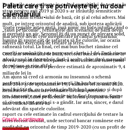
Profiturile nete estimate in cadrul exerciţiului de testare la
Paleta care ți se potrivește ție, nu doar
stres pentru anii 2019 şi 2020 s-ar înrăutăţi semniticativ
calendarului
atât in cazul scenar•iului de bază, cât şi al celui advers. Mai
mult, pe intreg orizontul de analiză, sub ipoteza aplicării
Toate regulile astea ajută, însă nimic nu bate intuiția când o
„taxei pe lăcomie”, rezultatele din scenariul de bază devin
ai exersată un pic. Sezonul îți dă un punct de plecare solid,
mai severe decât cele inregistrate in cadrul scenariului
lumina îți spune cât de saturate să fie culorile, iar ocazia
advers din exerciţiul de testare la stres.
rafinează totul. La final, cel mai bun buchet rămâne cel
care îți seamănă ție sau persoanei căreia i-l dai. Dacă cineva
Conform seenariului de bază, sectorul bancar românese ar
adoră rozul în decembrie, lasă-l acolo, chiar dacă manualul
deveni neprofitabil începând cu anul instituirii taxei (anul
de culoare ar zice altfel.
2019), inregistrând o pierdere estimată de aproximativ 9,4
miIiarde lei în
Am ajuns să cred că armonia nu înseamnă o schemă
perfectă, ci coerența unei intenții. Un buchet construit în
anul 2019 şi de aproximativ 19,1 miliarde lei în anul 2020.
jurul lui Stitch, cu o paletă gândită după anotimp și după
Rezultatele financiare estimate în baza ipotezei
om, transmite mai mult decât niște flori frumoase. Spune
introducerii „taxei pe lăcomie” în forma propusă actuală
că cineva a stat puțin și s-a gândit. Iar asta, sincer, e darul
sunt radical diferite în
adevărat din spatele culorilor.
raport cu cele estimate în cadrul exerciţiului de testare la
Citeste in continuare
stres recent derulat, unde sectorul bancar românese este
profitabil pe orizontul de timp 2019-2020 (cu un profit de