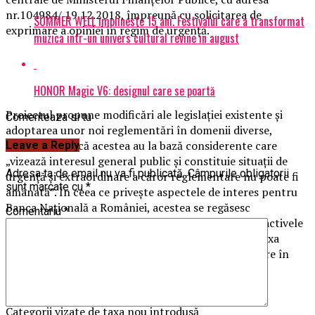
nr.104984/ 19.12.2018, împreună cu solicitarea de
SUMMER WELL implineste 15 ani. Festivalul care a transformat
exprimare a opiniei în regim de urgenţă.
muzica intr-un univers cultural revine in august
HONOR Magic V6: designul care se poartă
Proiectul propune modificări ale legislaţiei existente şi
Comenteaza si tu
adoptarea unor noi reglementări în domenii diverse,
apreciindu-se că acestea au la bază considerente care
Leave a Reply
„vizează interesul general public şi constituie situaţii de
Adresa ta de email nu va fi publicată.
Câmpurile obligatorii
urgenţă şi extraordinare a căror reglementare nu poate fi
sunt marcate cu
*
amânată”. În ceea ce priveşte aspectele de interes pentru
Banca Naţională a României, acestea se regăsesc
Comentariu
*
reglementate in Capitolul IV – Instituirea taxei pe activele
instituţiilor financiar bancare — taxa pe lăcomie. Taxa
urmează să fie percepută oricărei instituţii financiare în
situaţia în care media trimestrială a ROBOR în piaţă
depăşeşte limita de 2%.
Categorii vizate de taxa nou introdusă