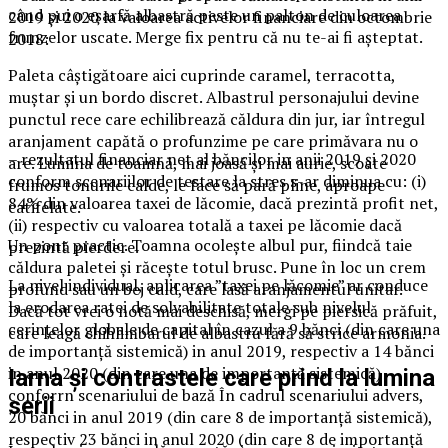
când pui o eșarfă albastră peste un palton de culoarea
2019 şi 2020 la valoarea activelor financiare din octombrie
frunzelor uscate. Merge fix pentru că nu te-ai fi așteptat.
2018:
Paleta câștigătoare aici cuprinde caramel, terracotta,
muștar și un bordo discret. Albastrul personajului devine
punctul rece care echilibrează căldura din jur, iar întregul
aranjament capătă o profunzime pe care primăvara nu o
– rezultatul financiar net al băncilor in anii 2019 şi 2020
are. Lumina de toamnă, mai joasă și mai aurie, scoate
conform scenariilor de testare la stres s-ar diminua cu: (i)
frumos tonurile calde, le face să pară pline, aproape
84% din valoarea taxei de lăcomie, dacă prezintă profit net,
catifelate.
(ii) respectiv cu valoarea totală a taxei pe lăcomie dacă
Un pont practic. Toamna ocolește albul pur, fiindcă taie
prezintă pierdere.
căldura paletei și răcește totul brusc. Pune în loc un crem
La nivel individual, aplicarea ”taxei pe lăcomie” ar conduce
profund sau un bej cald, care lasă aranjamentul unitar.
la erodarea ratei de solvabilitate totale sub nivelul
Dacă tot vrei o notă mai deschisă, mergi pe piersică prăfuit,
cerinţelor globale de capital în cazul a 9 bănci (din care una
care leagă chihlimbarul de albastru fără să strice armonia.
de importanţă sistemică) in anul 2019, respectiv a 14 bănci
in anul 2020 (din care una de importanţă sistemică)
Iarna și contrastele care prind la lumina
conforrn scenariului de bază În cadrul scenariului advers,
serii
20 bănci in anul 2019 (din care 8 de importanţă sistemică),
respectiv 23 bănci in anul 2020 (din care 8 de importanţă