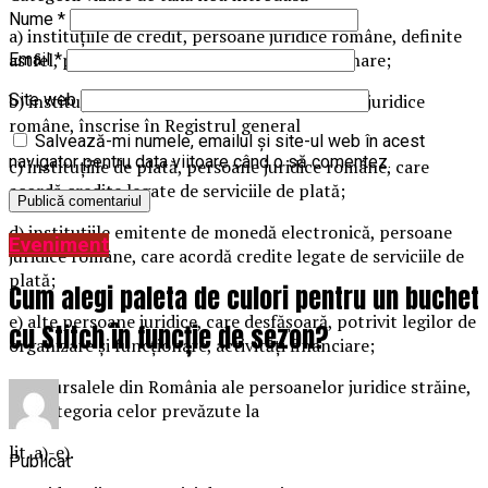
Nume
*
a) instituţiile de credit, persoane juridice române, definite
astfel, potrivit legii de organizare şi funcţionare;
Email
*
b) instituţiile financiare nebancare, persoane juridice
Site web
române, înscrise în Registrul general
Salvează-mi numele, emailul și site-ul web în acest
navigator pentru data viitoare când o să comentez.
c) instituţiile de plată, persoane juridice române, care
acordă credite legate de serviciile de plată;
d) instituţiile emitente de monedă electronică, persoane
Eveniment
juridice române, care acordă credite legate de serviciile de
plată;
Cum alegi paleta de culori pentru un buchet
e) alte persoane juridice, care desfăşoară, potrivit legilor de
cu Stitch în funcție de sezon?
organizare şi funcţionare, activităţi financiare;
f) sucursalele din România ale persoanelor juridice străine,
din categoria celor prevăzute la
lit. a)-e).
Publicat