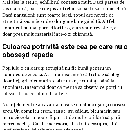
Mai ales la seturi, echilibrul contează mult. Dacă partea de
sus e amplă, partea de jos ar trebui să păstreze o linie clară.
Dacă pantalonii sunt foarte largi, topul are nevoie de
structură sau măcar de o lungime bine gândită. Altfel,
compleul nu mai pare effortless, cum spun revistele, ci
doar prea mult material într-o zi obișnuită.
Culoarea potrivită este cea pe care nu o
obosești repede
Poți iubi o culoare și totuși să nu fie bună pentru un
compleu de zi cu zi. Asta nu înseamnă că trebuie să alegi
doar bej, gri, bleumarin și alte nuanțe cuminți până la
anonimat. Înseamnă doar că merită să observi ce porți cu
adevărat, nu ce admiri la altele.
Nuanțele neutre au avantajul că se combină ușor și obosesc
greu. Un compleu crem, taupe, gri călduț, bleumarin sau
maro ciocolatiu poate fi purtat de multe ori fără să pară
mereu același. Cu alte accesorii, alt strat deasupra, altă