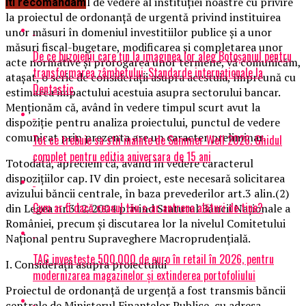
solicitaţi punctul de vedere al instituţiei noastre cu privire
Iti recomandam
la proiectul de ordonanţă de urgentă privind instituirea
unor măsuri în domeniul investitiilor publice şi a unor
măsuri fiscal-bugetare, modificarea şi completarea unor
De ce buzoienii care țin la imaginea lor aleg Botoșaniul pentru
acte normative şi prorogarea unor termene, vă comunicăm,
transformarea zâmbetului: Standarde internaționale la
ataşat, o serie de consideraţii asupra acestuia, împreună cu
Dentastic
estimarea impactului acestuia asupra sectorului bancar.
Menţionăm că, având în vedere timpul scurt avut la
dispoziţie pentru analiza proiectului, punctul de vedere
comunicat prin prezenta are un caracter preliminar.
Tot ce trebuie sa stii inainte de Summer Well 2026. Ghidul
complet pentru editia aniversara de 15 ani
Totodată, apreciem că, având în vedere caracterul
dispoziţiilor cap. IV din proiect, este necesară solicitarea
avizului băncii centrale, în baza prevederilor art.3 alin.(2)
Cum ar fi dacă ceasul tău s-ar antrena alături de tine?
din Legea nr.312/2004 privind Statutul Băncii Naţionale a
României, precum şi discutarea lor la nivelul Comitetului
Naţional pentru Supraveghere Macroprudenţială.
TAG investește 500.000 de euro în retail în 2026, pentru
I. Consideraţii asupra proiectului
modernizarea magazinelor și extinderea portofoliului
Proiectul de ordonanţă de urgenţă a fost transmis băncii
centrale de Ministerul Finanţelor Publice, cu adresa