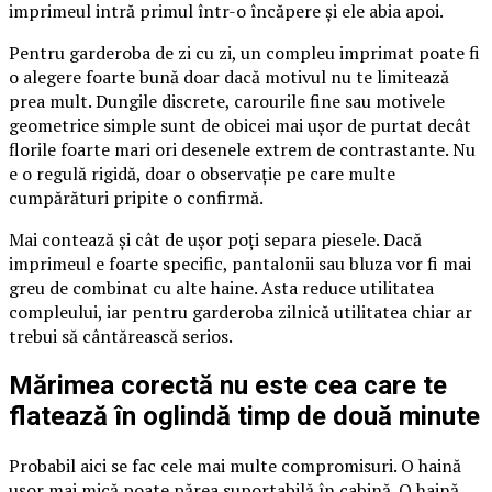
imprimeul intră primul într-o încăpere și ele abia apoi.
Pentru garderoba de zi cu zi, un compleu imprimat poate fi
o alegere foarte bună doar dacă motivul nu te limitează
prea mult. Dungile discrete, carourile fine sau motivele
geometrice simple sunt de obicei mai ușor de purtat decât
florile foarte mari ori desenele extrem de contrastante. Nu
e o regulă rigidă, doar o observație pe care multe
cumpărături pripite o confirmă.
Mai contează și cât de ușor poți separa piesele. Dacă
imprimeul e foarte specific, pantalonii sau bluza vor fi mai
greu de combinat cu alte haine. Asta reduce utilitatea
compleului, iar pentru garderoba zilnică utilitatea chiar ar
trebui să cântărească serios.
Mărimea corectă nu este cea care te
flatează în oglindă timp de două minute
Probabil aici se fac cele mai multe compromisuri. O haină
ușor mai mică poate părea suportabilă în cabină. O haină