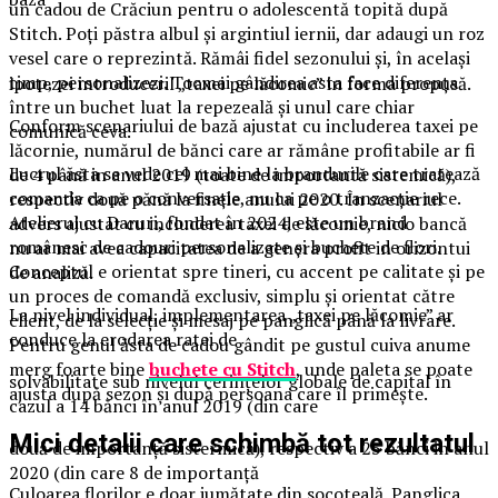
un cadou de Crăciun pentru o adolescentă topită după
Stitch. Poți păstra albul și argintiul iernii, dar adaugi un roz
vesel care o reprezintă. Rămâi fidel sezonului și, în același
timp, personalizezi. Tocmai gândirea asta face diferența
ipotezei introduceril „taxei pe lăcomic” in forma propusă.
între un buchet luat la repezeală și unul care chiar
Conform scenariului de bază ajustat cu includerea taxei pe
comunică ceva.
lăcornie, numărul de bănci care ar rămâne profitabile ar fi
Lucrul ăsta se vede cel mai bine la brandurile care tratează
de 4 până in anul 2019 (toate de importantă sistemică),
comanda ca pe o conversație, nu ca pe o tranzacție rece.
respectiv două pănă la finele anului 2020. În scenariul
Atelierul cu Daruri, fondat în 2024, este un brand
advers ajustat cu includerea taxei de lăcomie, nicio bancă
românesc de cadouri personalizate și buchete de flori.
nu ar mai avea capacitatea de a genera profit in orizontui
Conceptul e orientat spre tineri, cu accent pe calitate și pe
de analiză.
un proces de comandă exclusiv, simplu și orientat către
La nivel individual, implementarea „taxei pe lăcomie” ar
client, de la selecție și mesaj pe panglică până la livrare.
conduce la erodarea ratei de
Pentru genul ăsta de cadou gândit pe gustul cuiva anume
merg foarte bine
buchete cu Stitch
, unde paleta se poate
solvabilitate sub nivelul cerinţelor globale de capital în
ajusta după sezon și după persoana care îl primește.
cazul a 14 bănci în anul 2019 (din care
Mici detalii care schimbă tot rezultatul
două de importanţă sistermică), respectiv a 25 bănci in anul
2020 (din care 8 de importanţă
Culoarea florilor e doar jumătate din socoteală. Panglica,