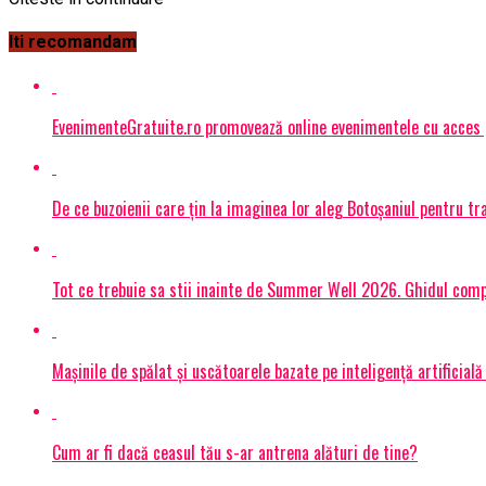
Iti recomandam
EvenimenteGratuite.ro promovează online evenimentele cu acces
De ce buzoienii care țin la imaginea lor aleg Botoșaniul pentru 
Tot ce trebuie sa stii inainte de Summer Well 2026. Ghidul compl
Mașinile de spălat și uscătoarele bazate pe inteligență artificială
Cum ar fi dacă ceasul tău s-ar antrena alături de tine?