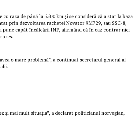
 cu raza de până la 5500 km şi se consideră că a stat la baza
tratat prin dezvoltarea rachetei Novator 9M729, sau SSC-8,
a pune capăt încălcării INF, afirmând că în caz contrar nici
erpres.
m avea o mare problemă”, a continuat secretarul general al
lii.
şi mai mult situaţia”, a declarat politicianul norvegian,