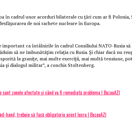
 în cadrul unor acorduri bilaterale cu ţări cum ar fi Polonia,
desfăşurarea de noi rachete nucleare în Europa.
e important ca întâlnirile în cadrul Consiliului NATO-Rusia să 
răduim să ne îmbunătăţim relaţia cu Rusia. Şi chiar dacă nu re
sporită la graniţe, mai multe exerciţii, mai multă tensiune, pot
 şi dialogul militar”, a conchis Stoltenberg.
re sunt zonele afectate și când va fi remediată problema | BuzauAZI
ond-hand, trebuie să facă obligatoriu acest lucru | BuzauAZI