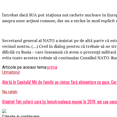
Întrebat dacă SUA pot staţiona noi rachete nucleare în Europa
asupra unor acţiuni comune, dar nu a exclus în mod explicit 
Secretarul general al NATO a insistat pe de altă parte că est
vecinul nostru. (…) Cred în dialog pentru că trebuie să ne st
dificilă cu Rusia – care înseamnă că avem o prezenţă militară 
evita toate acestea trebuie să continuăm Consiliul NATO-Rusia
Articole pe aceiasi tema:
prima
Urmatorul
Alertă în Capitală! Mii de familii au rămas fără alimentare cu gaze. Ca
Nu ratati
Atenție! Toți șoferii care își înmatriculează mașini în 2019, noi sau sec
Citeste in continuare