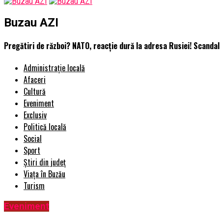
Buzau AZI
Pregătiri de război? NATO, reacție dură la adresa Rusiei! Scanda
Administrație locală
Afaceri
Cultură
Eveniment
Exclusiv
Politică locală
Social
Sport
Știri din județ
Viața în Buzău
Turism
Eveniment