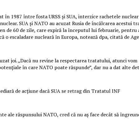
t în 1987 între fosta URSS şi SUA, interzice rachetele nucleare
ac nuclear. SUA şi NATO au acuzat Rusia de încălcarea acestui 
 de 60 de zile, care expiră la începutul lui februarie, pentru 
iscă o escaladare nucleară în Europa, notează dpa, citată de Ag
ifuzat joi. „Dacă nu revine la respectarea tratatului, atunci vo
otenţiale în care NATO poate răspunde”, dar nu a dat alte deta
mediară de acţiune dacă SUA se retrag din Tratatul INF
te ale răspunsului NATO, cred că nu aş face decât să îngreunez 