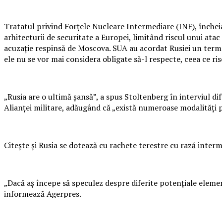
Tratatul privind Forţele Nucleare Intermediare (INF), încheia
arhitecturii de securitate a Europei, limitând riscul unui at
acuzaţie respinsă de Moscova. SUA au acordat Rusiei un termen
ele nu se vor mai considera obligate să-l respecte, ceea ce r
„Rusia are o ultimă şansă”, a spus Stoltenberg în interviul d
Alianţei militare, adăugând că „există numeroase modalităţi p
Citeşte şi Rusia se dotează cu rachete terestre cu rază inter
„Dacă aş începe să speculez despre diferite potenţiale elemen
informează Agerpres.