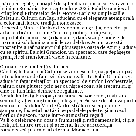
măreției regale, o noapte de splendoare unică care va avea loc
în inima României. Pe 6 septembrie 2025, Balul Grandios al
Prinților și Prințeselor de la Monte-Carlo va umple sălile
Palatului Culturii din Iași, aducând cu el eleganța atemporală
a celor mai ilustre tradiții monegasce.
De secole, Monte-Carlo este sinonim cu grația, noblețea și
arta celebrării — o lume în care prinții și prințesele,
împodobiți cu mătase și diamante, dansează pe podele de
marmură sub lumina a mii de candelabre. Acum, această
moștenire a rafinamentului părăsește Coasta de Azur și aduce
cu ea spiritul Balului Grandios, un spectacol care depășește
granițele și transformă visele în realitate.
–
O noapte de opulență și farmec
Când ușile Palatului Culturii se vor deschide, oaspeții vor păși
într-o lume unde fantezia devine realitate. Balul Grandios va
aduce în fața invitaților un spectacol de simfonii orchestrale,
valsuri care plutesc prin aer ca niște ecouri ale trecutului, și
cine cu lumânări demne de regalitate.
Nobili din toată Europa și nu numai se vor reuni, uniți sub
semnul grației, moștenirii și eleganței. Fiecare detaliu va purta
semnătura stilului Monte Carlo: strălucirea cupelor de
șampanie, foșnetul mătăsii pe podelele poleite, și mirosul
florilor de sezon, toate într-o atmosferă regală.
Va fi o celebrare nu doar a frumuseții și rafinamentului, ci și a
legăturii dintre trecut și prezent, între aristocrația
românească și farmecul etern al Monaco-ului.
–