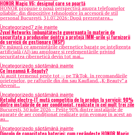
HONOR Magic V6: designul care se poartă
HONOR propune o nouă perspectivă asupra telefoanelor
pliabile: din dispozitive tehnologice în accesorii de stil
personal București, 31.07.2026: După prezentarea...
Uncategorized
7 zile inainte
Zyxel Networks îmbunătățește guvernanța în materie de
securitate a produselor pentru a proteja IMM-urile și furnizorii
de servicii de gestionare (MSP)
Pe măsură ce amenințările cibernetice bazate pe inteligența
artificială (AI) iau amploare și reglementările privind
securitatea cibernetică devin tot mai...
Uncategorized
o săptămână inainte
Ce înseamnă K-Beauty?
Ai auzit termenul peste tot — pe TikTok, în recomandările
prietenelor, pe rafturile din dm sau Kaufland. „K-Beauty” a
devenit...
Uncategorized
o săptămână inainte
Retailul electro-IT mută competiția de la produs la servicii: 90%
dintre instalările de aer condiționat, realizate în cel mult trei zile
București, 30 iulie 2026 – Peste 90% dintre instalările de
aparate de aer condiționat realizate prin evomag în acest an
au...
Uncategorized
o săptămână inainte
Dincolo de capacitatea bateriei: cum regândește HONOR Magic