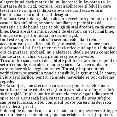
alegere bună dacă materialul nu lucrează în favoarea ta. În
purtarea de zi cu zi, textura, respirabilitatea și felul în care
țesătura se comportă după câteva ore contează enorm.
Uneori chiar mai mult decât designul.
Bumbacul este, de regulă, o alegere excelentă pentru seturile
casual. Respiră bine, se simte familiar pe piele și nu dă
senzația aia de haină care te obligă să stai dreaptă ca să arate
bine. Dacă are și un mic procent de elastan, cu atât mai bine,
fiindcă se mișcă frumos și nu devine rigid.
Inul este superb, mai ales în sezonul cald, dar trebuie
acceptat cu tot cu firea lui. Se șifonează, iar asta face parte
din farmecul lui. Dacă te enervează orice cută apărută după o
oră de purtare, probabil nu e alegerea ideală pentru compleul
tău de zi cu zi, chiar dacă pe umeraș pare poveste.
Tricotul fin sau jerseul de calitate pot fi extraordinare pentru
seturi comode, mai ales toamna și iarna. Au acea moliciune
care te face să le alegi din reflex. Totuși, e important să
verifici cum se așază în zonele sensibile, la genunchi, la coate,
în jurul șoldurilor, pentru că unele materiale se pot deforma
repede.
Stofa subțire, amestecurile cu viscoză și materialele fluide
sunt foarte bune când vrei o ținută care să arate îngrijit fără
să fie rigidă. În plus, multe dintre ele trec elegant dinspre zi
spre seară. Contează însă ca țesătura să nu fie prea subțire
sau prea lucioasă, altfel compleul poate părea mai degrabă
festiv decât practic.
Publicațiile de modă insistă tot mai mult pe piese versatile, pe
straturi ușor de combinat și pe materiale care susțin purtarea