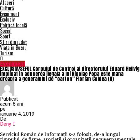
Afaceri
Cultură
Eveniment
Exclusiv
Politică locală
Social
Sport
Știri din județ
Viața în Buzău
Turism
Eveniment
EXCLUSIV/SEFUL Corpului de Control al directorului Eduard Hellvig
implicat in aducerea ilegala a lui Nicolae Popa este mana
dreapta a generalului de “carton” Florian Coldea (II)
Publicat
acum 8 ani
pe
ianuarie 4, 2019
De
Deny
Serviciul Român de Informații s-a folosit, de-a lungul
timpului, de firme, asociații și organizații neguvernamentale