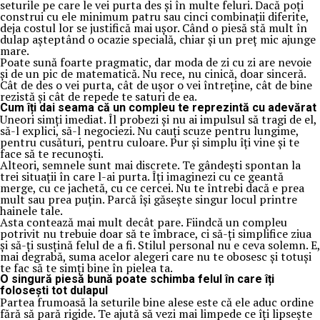
seturile pe care le vei purta des și în multe feluri. Dacă poți
construi cu ele minimum patru sau cinci combinații diferite,
deja costul lor se justifică mai ușor. Când o piesă stă mult în
dulap așteptând o ocazie specială, chiar și un preț mic ajunge
mare.
Poate sună foarte pragmatic, dar moda de zi cu zi are nevoie
și de un pic de matematică. Nu rece, nu cinică, doar sinceră.
Cât de des o vei purta, cât de ușor o vei întreține, cât de bine
rezistă și cât de repede te saturi de ea.
Cum îți dai seama că un compleu te reprezintă cu adevărat
Uneori simți imediat. Îl probezi și nu ai impulsul să tragi de el,
să-l explici, să-l negociezi. Nu cauți scuze pentru lungime,
pentru cusături, pentru culoare. Pur și simplu îți vine și te
face să te recunoști.
Alteori, semnele sunt mai discrete. Te gândești spontan la
trei situații în care l-ai purta. Îți imaginezi cu ce geantă
merge, cu ce jachetă, cu ce cercei. Nu te întrebi dacă e prea
mult sau prea puțin. Parcă își găsește singur locul printre
hainele tale.
Asta contează mai mult decât pare. Fiindcă un compleu
potrivit nu trebuie doar să te îmbrace, ci să-ți simplifice ziua
și să-ți susțină felul de a fi. Stilul personal nu e ceva solemn. E,
mai degrabă, suma acelor alegeri care nu te obosesc și totuși
te fac să te simți bine în pielea ta.
O singură piesă bună poate schimba felul în care îți
folosești tot dulapul
Partea frumoasă la seturile bine alese este că ele aduc ordine
fără să pară rigide. Te ajută să vezi mai limpede ce îți lipsește