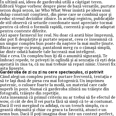
În ultimii ani, ideea de garderobă utilă a câștigat teren.
Editorii Vogue vorbesc despre piese de bază versatile, purtate
sezon după sezon, iar Who What Wear insistă pe ideea unui
dulap construit conștient, din piese care se combină ușor și
reduc stresul deciziilor zilnice. În același registru, publicațiile
de stil observă că seturile coordonate sunt apreciate tocmai
pentru că oferă o formulă rapidă, coerentă și ușor de adaptat
pentru contexte diferite.
Aici apare farmecul lor real. Nu doar că arată bine împreună,
dar pot fi despărțite și purtate separat, ceea ce înseamnă că
un singur compleu bun poate da naștere la mai multe ținute.
Bluza merge cu jeanși, pantalonii merg cu o cămașă simplă,
iar dintr-odată hainele tale lucrează mai inteligent.
Mai e ceva. Un compleu bun îți dă o anumită siguranță. Te
îmbraci repede, te privești în oglindă și ai senzația că ești deja
așezată în ziua ta, că nu mai trebuie să repari nimic. Uneori fix
asta lipsește.
Garderoba de zi cu zi nu cere spectaculos, ci potrivit
Când alegi un compleu pentru purtare frecventă, tentația e
să te lași dusă de piesa cea mai fotogenică. Un imprimeu
puternic, o culoare foarte la modă, un material care cade
superb în poze. Numai că garderoba zilnică nu trăiește din
fotografii, trăiește din repetiție.
Asta înseamnă că primul criteriu nu ar trebui să fie efectul de
wow, ci cât de des îl vei purta fără să simți că te-ai costumat.
Dacă îl vezi mergând cu adidași, cu un trench simplu, cu o
geantă obișnuită și chiar cu geaca ta favorită, atunci e un
semn bun. Dacă îl poți imagina doar într-un context perfect,