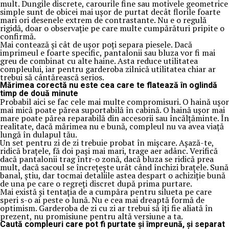
mult. Dungile discrete, carourile fine sau motivele geometrice
simple sunt de obicei mai ușor de purtat decât florile foarte
mari ori desenele extrem de contrastante. Nu e o regulă
rigidă, doar o observație pe care multe cumpărături pripite o
confirmă.
Mai contează și cât de ușor poți separa piesele. Dacă
imprimeul e foarte specific, pantalonii sau bluza vor fi mai
greu de combinat cu alte haine. Asta reduce utilitatea
compleului, iar pentru garderoba zilnică utilitatea chiar ar
trebui să cântărească serios.
Mărimea corectă nu este cea care te flatează în oglindă
timp de două minute
Probabil aici se fac cele mai multe compromisuri. O haină ușor
mai mică poate părea suportabilă în cabină. O haină ușor mai
mare poate părea reparabilă din accesorii sau încălțăminte. În
realitate, dacă mărimea nu e bună, compleul nu va avea viață
lungă în dulapul tău.
Un set pentru zi de zi trebuie probat în mișcare. Așază-te,
ridică brațele, fă doi pași mai mari, trage aer adânc. Verifică
dacă pantalonii trag într-o zonă, dacă bluza se ridică prea
mult, dacă sacoul se încrețește urât când închizi brațele. Sună
banal, știu, dar tocmai detaliile astea despart o achiziție bună
de una pe care o regreți discret după prima purtare.
Mai există și tentația de a cumpăra pentru silueta pe care
speri s-o ai peste o lună. Nu e cea mai dreaptă formă de
optimism. Garderoba de zi cu zi ar trebui să îți fie aliată în
prezent, nu promisiune pentru altă versiune a ta.
Caută compleuri care pot fi purtate și împreună, și separat