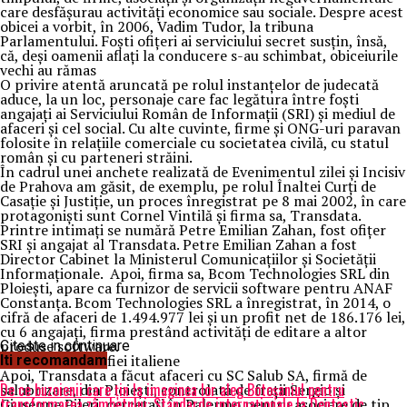
care desfășurau activități economice sau sociale. Despre acest
obicei a vorbit, în 2006, Vadim Tudor, la tribuna
Parlamentului. Foști ofițeri ai serviciului secret susțin, însă,
că, deși oamenii aflați la conducere s-au schimbat, obiceiurile
vechi au rămas
O privire atentă aruncată pe rolul instanţelor de judecată
aduce, la un loc, personaje care fac legătura între foşti
angajaţi ai Serviciului Român de Informaţii (SRI) şi mediul de
afaceri și cel social. Cu alte cuvinte, firme și ONG-uri paravan
folosite în relaţiile comerciale cu societatea civilă, cu statul
român şi cu parteneri străini.
În cadrul unei anchete realizată de Evenimentul zilei și Incisiv
de Prahova am găsit, de exemplu, pe rolul Înaltei Curţi de
Casaţie şi Justiţie, un proces înregistrat pe 8 mai 2002, în care
protagonişti sunt Cornel Vintilă şi firma sa, Transdata.
Printre intimaţi se numără Petre Emilian Zahan, fost ofiţer
SRI şi angajat al Transdata. Petre Emilian Zahan a fost
Director Cabinet la Ministerul Comunicaţiilor şi Societăţii
Informaţionale. Apoi, firma sa, Bcom Technologies SRL din
Ploieşti, apare ca furnizor de servicii software pentru ANAF
Constanţa. Bcom Technologies SRL a înregistrat, în 2014, o
cifră de afaceri de 1.494.977 lei şi un profit net de 186.176 lei,
cu 6 angajaţi, firma prestând activităţi de editare a altor
produse software.
Citeste in continuare
Protectori ai mafiei italiene
Iti recomandam
Apoi, Transdata a făcut afaceri cu SC Salub SA, firmă de
De ce buzoienii care țin la imaginea lor aleg Botoșaniul pentru
salubrizare, din Ploieşti, controlată de fraţii Sergio şi
transformarea zâmbetului: Standarde internaționale la Dentastic
Giuseppe Pileri, cercetaţi în Palermo pentru asociere de tip