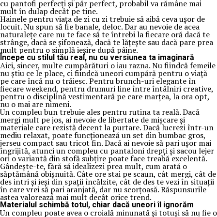
cu pantofi perfecți și păr perfect, probabil va rămâne mai
mult în dulap decât pe tine.
Hainele pentru viața de zi cu zi trebuie să aibă ceva ușor de
locuit. Nu spun să fie banale, deloc. Dar au nevoie de acea
naturalețe care nu te face să te întrebi la fiecare oră dacă te
strânge, dacă se șifonează, dacă te lățește sau dacă pare prea
mult pentru o simplă ieșire după pâine.
Începe cu stilul tău real, nu cu versiunea ta imaginară
Aici, sincer, multe cumpărături o iau razna. Nu fiindcă femeile
nu știu ce le place, ci fiindcă uneori cumpără pentru o viață
pe care încă nu o trăiesc. Pentru brunch-uri elegante în
fiecare weekend, pentru drumuri line între întâlniri creative,
pentru o disciplină vestimentară pe care marțea, la ora opt,
nu o mai are nimeni.
Un compleu bun trebuie ales pentru rutina ta reală. Dacă
mergi mult pe jos, ai nevoie de libertate de mișcare și
materiale care rezistă decent la purtare. Dacă lucrezi într-un
mediu relaxat, poate funcționează un set din bumbac gros,
jerseu compact sau tricot fin. Dacă ai nevoie să pari ușor mai
îngrijită, atunci un compleu cu pantaloni drepți și sacou lejer
ori o variantă din stofă subțire poate face treabă excelentă.
Gândește-te, fără să idealizezi prea mult, cum arată o
săptămână obișnuită. Câte ore stai pe scaun, cât mergi, cât de
des intri și ieși din spații încălzite, cât de des te vezi în situații
în care vrei să pari aranjată, dar nu scorțoasă. Răspunsurile
astea valorează mai mult decât orice trend.
Materialul schimbă totul, chiar dacă uneori îl ignorăm
Un compleu poate avea o croială minunată și totuși să nu fie o