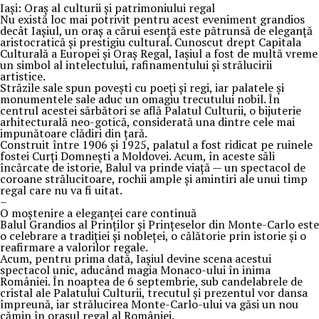
Iași: Oraș al culturii și patrimoniului regal
Nu există loc mai potrivit pentru acest eveniment grandios
decât Iașiul, un oraș a cărui esență este pătrunsă de eleganță
aristocratică și prestigiu cultural. Cunoscut drept Capitala
Culturală a Europei și Oraș Regal, Iașiul a fost de multă vreme
un simbol al intelectului, rafinamentului și strălucirii
artistice.
Străzile sale spun povești cu poeți și regi, iar palatele și
monumentele sale aduc un omagiu trecutului nobil. În
centrul acestei sărbători se află Palatul Culturii, o bijuterie
arhitecturală neo-gotică, considerată una dintre cele mai
impunătoare clădiri din țară.
Construit între 1906 și 1925, palatul a fost ridicat pe ruinele
fostei Curți Domnești a Moldovei. Acum, în aceste săli
încărcate de istorie, Balul va prinde viață — un spectacol de
coroane strălucitoare, rochii ample și amintiri ale unui timp
regal care nu va fi uitat.
–
O moștenire a eleganței care continuă
Balul Grandios al Prinților și Prințeselor din Monte-Carlo este
o celebrare a tradiției și nobleței, o călătorie prin istorie și o
reafirmare a valorilor regale.
Acum, pentru prima dată, Iașiul devine scena acestui
spectacol unic, aducând magia Monaco-ului în inima
României. În noaptea de 6 septembrie, sub candelabrele de
cristal ale Palatului Culturii, trecutul și prezentul vor dansa
împreună, iar strălucirea Monte-Carlo-ului va găsi un nou
cămin în orașul regal al României.