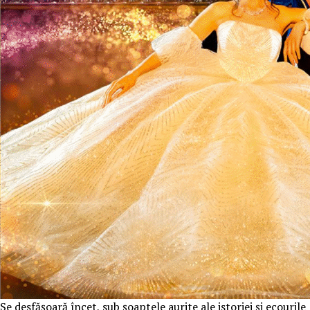
Se desfășoară încet, sub șoaptele aurite ale istoriei și ecourile