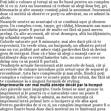
Poți iubi o culoare și totuși să nu fie bună pentru un compleu
de zi cu zi. Asta nu înseamnă că trebuie să alegi doar bej, gri,
bleumarin și alte nuanțe cuminți până la anonimat. Înseamnă
doar că merită să observi ce porți cu adevărat, nu ce admiri la
altele.
Nuanțele neutre au avantajul că se combină ușor și obosesc
greu. Un compleu crem, taupe, gri călduț, bleumarin sau maro
ciocolatiu poate fi purtat de multe ori fără să pară mereu
același. Cu alte accesorii, alt strat deasupra, altă încălțăminte,
își schimbă repede tonul.
Culorile saturate pot fi minunate, mai ales dacă știi că te
reprezintă. Un verde stins, un burgundy, un albastru petrol
sau un roz prăfuit pot aduce viață garderobei fără să devină
greu de integrat. Doar că e bine să alegi o nuanță care se
întâlnește deja cu restul hainelor tale, nu una care cere un
dulap nou ca să poată fi purtată.
Tendințele actuale favorizează atât neutrele de bază, cât și
accentele de culoare introduse prin seturi ușor de separat și
recombinat. Asta face compleurile și mai utile, fiindcă poți
cumpăra o culoare care te scoate puțin din rutină, dar fără să
te condamne la o singură formulă de styling.
Imprimeurile cer mai multă atenție decât par la început
Aici părerile sunt împărțite. Unele femei se simt grozav în
imprimeuri și le poartă cu o naturalețe care nu poate fi
învățată. Altele, deși le admiră, au mereu senzația că
imprimeul intră primul într-o încăpere și ele abia apoi.
Pentru garderoba de zi cu zi, un compleu imprimat poate fi o
alegere foarte bună doar dacă motivul nu te limitează prea