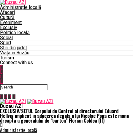
Administrație locală
Afaceri
Cultură
Eveniment
Exclusiv
Politică locală
Social
Sport
Știri din județ
Viața în Buzău
Turism
Connect with us
Buzau AZI
EXCLUSIV/SEFUL Corpului de Control al directorului Eduard
Hellvig implicat in aducerea ilegala a lui Nicolae Popa este mana
dreapta a generalului de “carton” Florian Coldea (II)
Administrație locală