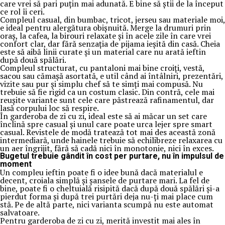
care vrei să pari puțin mai adunată. E bine să știi de la început
ce rol îi ceri.
Compleul casual, din bumbac, tricot, jerseu sau materiale moi,
e ideal pentru alergătura obișnuită. Merge la drumuri prin
oraș, la cafea, la birouri relaxate și în acele zile în care vrei
confort clar, dar fără senzația de pijama ieșită din casă. Cheia
este să aibă linii curate și un material care nu arată ieftin
după două spălări.
Compleul structurat, cu pantaloni mai bine croiți, vestă,
sacou sau cămașă asortată, e util când ai întâlniri, prezentări,
vizite sau pur și simplu chef să te simți mai compusă. Nu
trebuie să fie rigid ca un costum clasic. Din contră, cele mai
reușite variante sunt cele care păstrează rafinamentul, dar
lasă corpului loc să respire.
În garderoba de zi cu zi, ideal este să ai măcar un set care
înclină spre casual și unul care poate urca lejer spre smart
casual. Revistele de modă tratează tot mai des această zonă
intermediară, unde hainele trebuie să echilibreze relaxarea cu
un aer îngrijit, fără să cadă nici în monotonie, nici în exces.
Bugetul trebuie gândit în cost per purtare, nu în impulsul de
moment
Un compleu ieftin poate fi o idee bună dacă materialul e
decent, croiala simplă și șansele de purtare mari. La fel de
bine, poate fi o cheltuială risipită dacă după două spălări și-a
pierdut forma și după trei purtări deja nu-ți mai place cum
stă. Pe de altă parte, nici varianta scumpă nu este automat
salvatoare.
Pentru garderoba de zi cu zi, merită investit mai ales în