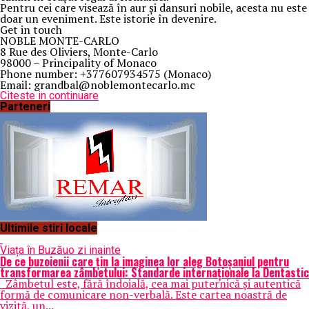
Pentru cei care visează în aur și dansuri nobile, acesta nu este
doar un eveniment. Este istorie în devenire.
Get in touch
NOBLE MONTE-CARLO
8 Rue des Oliviers, Monte-Carlo
98000 – Principality of Monaco
Phone number: +377607934575 (Monaco)
Email: grandbal@noblemontecarlo.mc
Citeste in continuare
Parteneri
Ultimile stiri locale
Viața în Buzău
o zi inainte
De ce buzoienii care țin la imaginea lor aleg Botoșaniul pentru
transformarea zâmbetului: Standarde internaționale la Dentastic
Zâmbetul este, fără îndoială, cea mai puternică și autentică
formă de comunicare non-verbală. Este cartea noastră de
vizită, un...