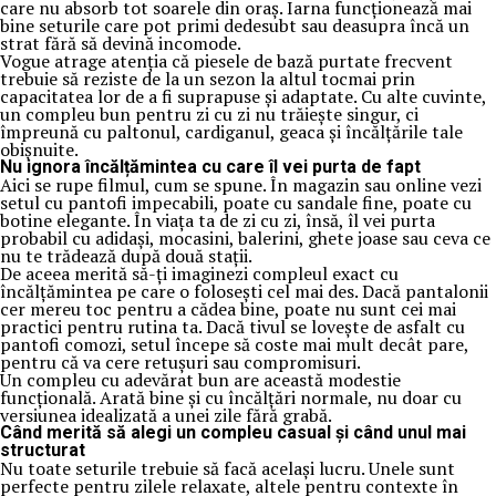
care nu absorb tot soarele din oraș. Iarna funcționează mai
bine seturile care pot primi dedesubt sau deasupra încă un
strat fără să devină incomode.
Vogue atrage atenția că piesele de bază purtate frecvent
trebuie să reziste de la un sezon la altul tocmai prin
capacitatea lor de a fi suprapuse și adaptate. Cu alte cuvinte,
un compleu bun pentru zi cu zi nu trăiește singur, ci
împreună cu paltonul, cardiganul, geaca și încălțările tale
obișnuite.
Nu ignora încălțămintea cu care îl vei purta de fapt
Aici se rupe filmul, cum se spune. În magazin sau online vezi
setul cu pantofi impecabili, poate cu sandale fine, poate cu
botine elegante. În viața ta de zi cu zi, însă, îl vei purta
probabil cu adidași, mocasini, balerini, ghete joase sau ceva ce
nu te trădează după două stații.
De aceea merită să-ți imaginezi compleul exact cu
încălțămintea pe care o folosești cel mai des. Dacă pantalonii
cer mereu toc pentru a cădea bine, poate nu sunt cei mai
practici pentru rutina ta. Dacă tivul se lovește de asfalt cu
pantofi comozi, setul începe să coste mai mult decât pare,
pentru că va cere retușuri sau compromisuri.
Un compleu cu adevărat bun are această modestie
funcțională. Arată bine și cu încălțări normale, nu doar cu
versiunea idealizată a unei zile fără grabă.
Când merită să alegi un compleu casual și când unul mai
structurat
Nu toate seturile trebuie să facă același lucru. Unele sunt
perfecte pentru zilele relaxate, altele pentru contexte în