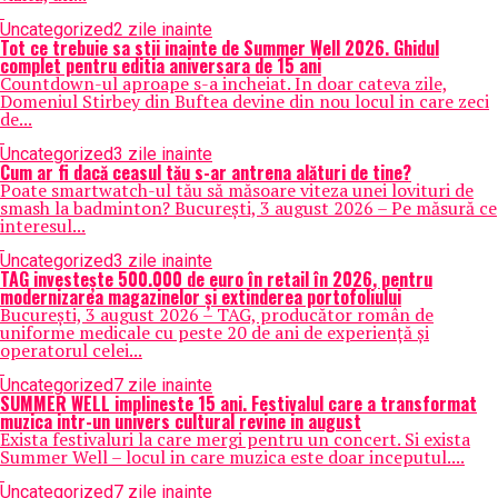
Uncategorized
2 zile inainte
Tot ce trebuie sa stii inainte de Summer Well 2026. Ghidul
complet pentru editia aniversara de 15 ani
Countdown-ul aproape s-a incheiat. In doar cateva zile,
Domeniul Stirbey din Buftea devine din nou locul in care zeci
de...
Uncategorized
3 zile inainte
Cum ar fi dacă ceasul tău s-ar antrena alături de tine?
Poate smartwatch-ul tău să măsoare viteza unei lovituri de
smash la badminton? București, 3 august 2026 – Pe măsură ce
interesul...
Uncategorized
3 zile inainte
TAG investește 500.000 de euro în retail în 2026, pentru
modernizarea magazinelor și extinderea portofoliului
București, 3 august 2026 – TAG, producător român de
uniforme medicale cu peste 20 de ani de experiență și
operatorul celei...
Uncategorized
7 zile inainte
SUMMER WELL implineste 15 ani. Festivalul care a transformat
muzica intr-un univers cultural revine in august
Exista festivaluri la care mergi pentru un concert. Si exista
Summer Well – locul in care muzica este doar inceputul....
Uncategorized
7 zile inainte