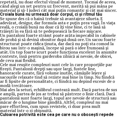
repetată, nu doar efectul vizual de moment. Tocmai de aceea,
când alegi un set pentru uz frecvent, merită să pui mâna pe
material și să-l judeci cât mai puțin romantic și cât mai sincer.
Croiala bună nu urmează doar corpul, ci și ritmul tău
Se spune des că o haină trebuie să avantajeze silueta. E
adevărat, desigur, dar formula asta e puțin prea vagă. În viața
reală, o croială bună nu doar că îți vine bine, ci te lasă să
trăiești în ea fără să te pedepsească la fiecare mișcare.
Un pantaloni foarte strâmt poate arăta impecabil în cabinele
de probă și să devină obositor după două ore. Un sacou foarte
structurat poate ridica ținuta, dar dacă nu poți sta comod la
birou sau într-o mașină, începe să pară o idee frumoasă și
atât. Un top foarte scurt poate funcționa excelent în anumite
contexte, însă pentru garderoba zilnică ai nevoie, de obicei,
de ceva mai flexibil.
Cele mai reușite compleuri sunt cele în care proporțiile par
firești. Pantalonii drepți sau ușor largi, fustele line,
hanoracele curate, fără volume inutile, cămășile lejere și
sacourile relaxate tind să reziste mai bine în timp. Nu fiindcă
ar fi lipsite de personalitate, ci fiindcă nu depind excesiv de o
modă trecătoare.
Mai ales la seturi, echilibrul contează mult. Dacă partea de sus
e amplă, partea de jos ar trebui să păstreze o linie clară. Dacă
pantalonii sunt foarte largi, topul are nevoie de structură sau
măcar de o lungime bine gândită. Altfel, compleul nu mai
pare effortless, cum spun revistele, ci doar prea mult
material într-o zi obișnuită.
Culoarea potrivită este cea pe care nu o obosești repede