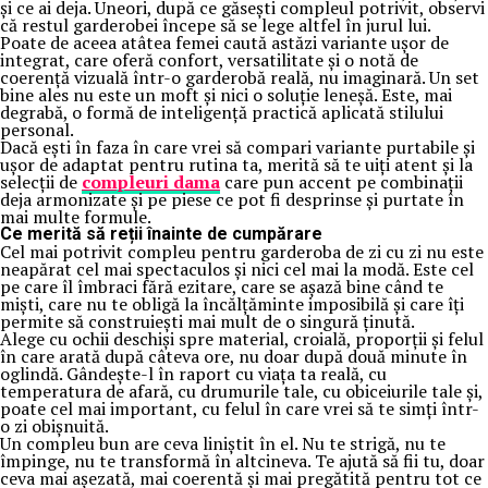
și ce ai deja. Uneori, după ce găsești compleul potrivit, observi
că restul garderobei începe să se lege altfel în jurul lui.
Poate de aceea atâtea femei caută astăzi variante ușor de
integrat, care oferă confort, versatilitate și o notă de
coerență vizuală într-o garderobă reală, nu imaginară. Un set
bine ales nu este un moft și nici o soluție leneșă. Este, mai
degrabă, o formă de inteligență practică aplicată stilului
personal.
Dacă ești în faza în care vrei să compari variante purtabile și
ușor de adaptat pentru rutina ta, merită să te uiți atent și la
selecții de
compleuri dama
care pun accent pe combinații
deja armonizate și pe piese ce pot fi desprinse și purtate în
mai multe formule.
Ce merită să reții înainte de cumpărare
Cel mai potrivit compleu pentru garderoba de zi cu zi nu este
neapărat cel mai spectaculos și nici cel mai la modă. Este cel
pe care îl îmbraci fără ezitare, care se așază bine când te
miști, care nu te obligă la încălțăminte imposibilă și care îți
permite să construiești mai mult de o singură ținută.
Alege cu ochii deschiși spre material, croială, proporții și felul
în care arată după câteva ore, nu doar după două minute în
oglindă. Gândește-l în raport cu viața ta reală, cu
temperatura de afară, cu drumurile tale, cu obiceiurile tale și,
poate cel mai important, cu felul în care vrei să te simți într-
o zi obișnuită.
Un compleu bun are ceva liniștit în el. Nu te strigă, nu te
împinge, nu te transformă în altcineva. Te ajută să fii tu, doar
ceva mai așezată, mai coerentă și mai pregătită pentru tot ce