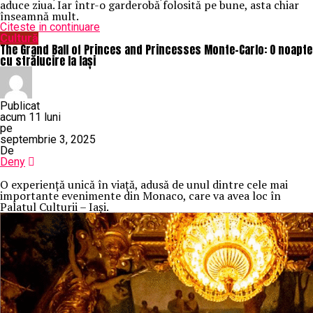
aduce ziua. Iar într-o garderobă folosită pe bune, asta chiar
înseamnă mult.
Citeste in continuare
Cultură
The Grand Ball of Princes and Princesses Monte-Carlo: O noapte
cu strălucire la Iași
Publicat
acum 11 luni
pe
septembrie 3, 2025
De
Deny
O
experiență unică în viață, adusă de unul dintre cele mai
importante evenimente din Monaco, care va avea loc în
Palatul Culturii – Iași.