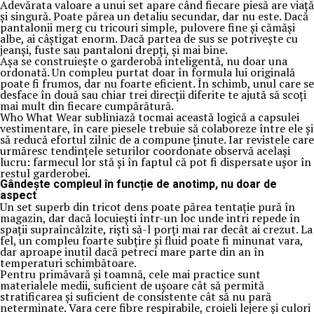
Adevărata valoare a unui set apare când fiecare piesă are viață
și singură. Poate părea un detaliu secundar, dar nu este. Dacă
pantalonii merg cu tricouri simple, pulovere fine și cămăși
albe, ai câștigat enorm. Dacă partea de sus se potrivește cu
jeanși, fuste sau pantaloni drepți, și mai bine.
Așa se construiește o garderobă inteligentă, nu doar una
ordonată. Un compleu purtat doar în formula lui originală
poate fi frumos, dar nu foarte eficient. În schimb, unul care se
desface în două sau chiar trei direcții diferite te ajută să scoți
mai mult din fiecare cumpărătură.
Who What Wear subliniază tocmai această logică a capsulei
vestimentare, în care piesele trebuie să colaboreze între ele și
să reducă efortul zilnic de a compune ținute. Iar revistele care
urmăresc tendințele seturilor coordonate observă același
lucru: farmecul lor stă și în faptul că pot fi dispersate ușor în
restul garderobei.
Gândește compleul în funcție de anotimp, nu doar de
aspect
Un set superb din tricot dens poate părea tentație pură în
magazin, dar dacă locuiești într-un loc unde intri repede în
spații supraîncălzite, riști să-l porți mai rar decât ai crezut. La
fel, un compleu foarte subțire și fluid poate fi minunat vara,
dar aproape inutil dacă petreci mare parte din an în
temperaturi schimbătoare.
Pentru primăvară și toamnă, cele mai practice sunt
materialele medii, suficient de ușoare cât să permită
stratificarea și suficient de consistente cât să nu pară
neterminate. Vara cere fibre respirabile, croieli lejere și culori