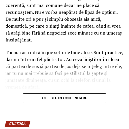
deja două culori în ecuație înainte să așezi o singură
coerentă, sunt mai comune decât ne place să
floare lângă el. Dacă ignori amănuntul ăsta, ajungi ușor
recunoaștem. Nu e vorba neapărat de lipsă de opțiuni.
la un aranjament care se bate cap în cap, în care
De multe ori e pur și simplu oboseala aia mică,
albastrul rece și florile nimeresc în registre care nu
domestică, pe care o simți înainte de cafea, când ai vrea
vorbesc între ele.
să arăți bine fără să negociezi zece minute cu un umeraș
încăpățânat.
Gândește-te la el ca la o piesă vestimentară cu
personalitate. Când porți ceva turcoaz, nu te îmbraci la
Tocmai aici intră în joc seturile bine alese. Sunt practice,
întâmplare pe dedesubt, ci cauți ce-l pune în valoare.
dar nu într-un fel plictisitor. Au ceva liniștitor în ideea
Aici e la fel. Albastrul cere ori contraste calde care îl
că partea de sus și partea de jos deja se înțeleg între ele,
scot în față, ori tonuri reci care îl liniștesc și îl extind.
iar tu nu mai trebuie să faci pe stilistul la șapte și
Sezonul intervine exact în decizia asta, pentru că ne
jumătate dimineața, cu un ochi la telefon și unul la
modelează așteptările legate de culoare aproape pe
vremea de afară.
nesimțite.
CITESTE IN CONTINUARE
Numai că nu orice compleu e bun pentru viața reală. Una
Mai e un lucru pe care l-am prins abia în timp. Florile
e să arate impecabil într-o fotografie de produs, cu
naturale și cele lucrate manual, din materiale textile sau
lumina perfectă și modelul care pare că n-a alergat
hârtie, reacționează diferit la aceeași culoare, în funcție
niciodată după autobuz, și alta e să funcționeze într-o zi
de lumina anotimpului. Un roz care pare delicat în
CULTURĂ
normală, cu mers mult, birou, cumpărături, poate o