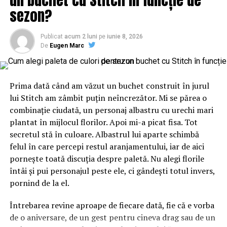
sezon?
Publicat
acum 2 luni
pe
iunie 8, 2026
De
Eugen Marc
Prima dată când am văzut un buchet construit în jurul
lui Stitch am zâmbit puțin neîncrezător. Mi se părea o
combinație ciudată, un personaj albastru cu urechi mari
plantat în mijlocul florilor. Apoi mi-a picat fisa. Tot
secretul stă în culoare. Albastrul lui aparte schimbă
felul în care percepi restul aranjamentului, iar de aici
pornește toată discuția despre paletă. Nu alegi florile
întâi și pui personajul peste ele, ci gândești totul invers,
pornind de la el.
Întrebarea revine aproape de fiecare dată, fie că e vorba
de o aniversare, de un gest pentru cineva drag sau de un