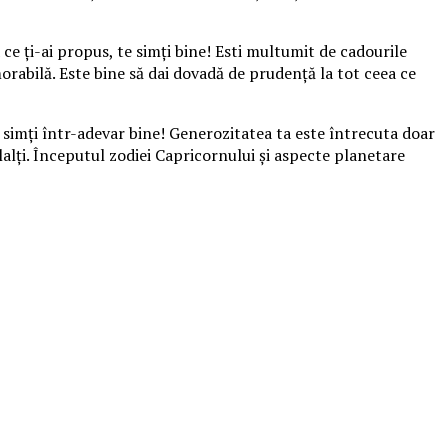
e ţi-ai propus, te simţi bine! Esti multumit de cadourile
orabilă. Este bine să dai dovadă de prudenţă la tot ceea ce
e simţi într-adevar bine! Generozitatea ta este întrecuta doar
rlalţi. Începutul zodiei Capricornului şi aspecte planetare