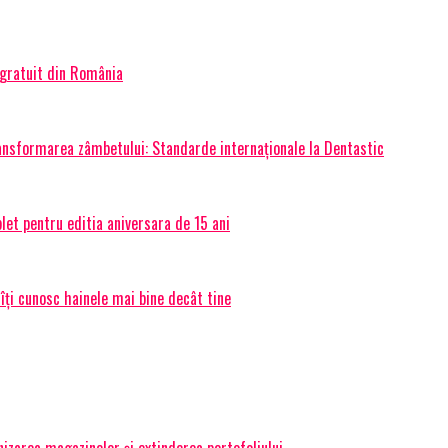
 gratuit din România
transformarea zâmbetului: Standarde internaționale la Dentastic
et pentru editia aniversara de 15 ani
 îți cunosc hainele mai bine decât tine
izarea magazinelor și extinderea portofoliului