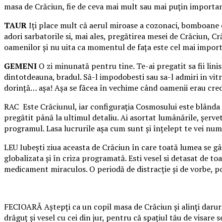
masa de Crăciun, fie de ceva mai mult sau mai puţin important
TAUR
Iţi place mult că aerul miroase a cozonaci, bomboane co
adori sarbatorile si, mai ales, pregătirea mesei de Crăciun, Cră
oamenilor şi nu uita ca momentul de faţa este cel mai impor
GEMENI
O zi minunată pentru tine. Te-ai pregatit sa fii linist
dintotdeauna, bradul. Să-l impodobesti sau sa-l admiri in vitrin
dorinţă… aşa! Aşa se făcea în vechime când oamenii erau cred
RAC Este Crăciunul, iar configuraţia Cosmosului este blânda pe
pregătit până la ultimul detaliu. Ai asortat lumânările, şerve
programul. Lasa lucrurile aşa cum sunt şi înţelept te vei num
LEU Iubeşti ziua aceasta de Crăciun în care toată lumea se gân
globalizata şi în criza programată. Esti vesel si detasat de t
medicament miraculos. O periodă de distracţie şi de vorbe, poa
FECIOARĂ Aştepţi ca un copil masa de Crăciun şi alinţi darurile 
drăguţ şi vesel cu cei din jur, pentru că spaţiul tău de visare