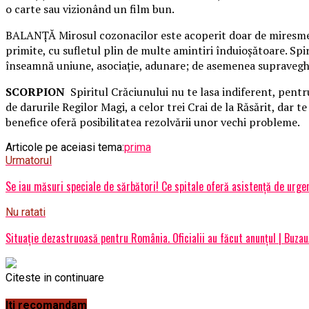
o carte sau vizionând un film bun.
BALANŢĂ Mirosul cozonacilor este acoperit doar de miresmele i
primite, cu sufletul plin de multe amintiri înduioşătoare. Sp
înseamnă uniune, asociaţie, adunare; de asemenea supravegh
SCORPION
Spiritul Crăciunului nu te lasa indiferent, pentru
de darurile Regilor Magi, a celor trei Crai de la Răsărit, dar 
benefice oferă posibilitatea rezolvării unor vechi probleme.
Articole pe aceiasi tema:
prima
Urmatorul
Se iau măsuri speciale de sărbători! Ce spitale oferă asistență de urge
Nu ratati
Situație dezastruoasă pentru România. Oficialii au făcut anunțul | Buza
Citeste in continuare
Iti recomandam