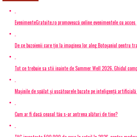
EvenimenteGratuite.ro promovează online evenimentele cu acces
De ce buzoienii care țin la imaginea lor aleg Botoșaniul pentru 
Tot ce trebuie sa stii inainte de Summer Well 2026. Ghidul compl
Mașinile de spălat și uscătoarele bazate pe inteligență artificială
Cum ar fi dacă ceasul tău s-ar antrena alături de tine?
TAG investește 500.000 de euro în retail în 2026, pentru modern