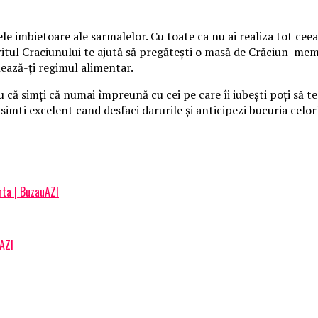
mbietoare ale sarmalelor. Cu toate ca nu ai realiza tot ceea c
iritul Craciunului te ajută să pregăteşti o masă de Crăciun mem
ează-ţi regimul alimentar.
 că simţi că numai împreună cu cei pe care îi iubeşti poţi să t
te simti excelent cand desfaci darurile şi anticipezi bucuria celo
nta | BuzauAZI
uAZI