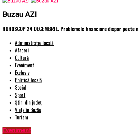
Buzau AZI
HOROSCOP 24 DECEMBRIE. Problemele financiare dispar peste noap
Administrație locală
Afaceri
Cultură
Eveniment
Exclusiv
Politică locală
Social
Sport
Știri din județ
Viața în Buzău
Turism
Eveniment