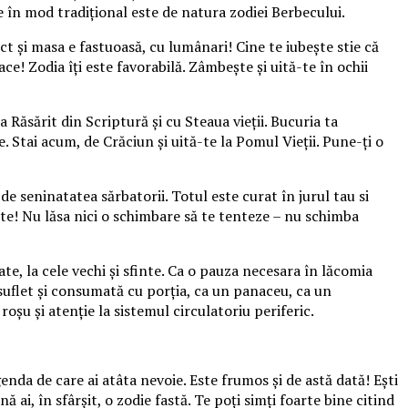
 în mod tradiţional este de natura zodiei Berbecului.
t şi masa e fastuoasă, cu lumânari! Cine te iubeşte stie că
ace! Zodia îţi este favorabilă. Zâmbeşte şi uită-te în ochii
la Răsărit din Scriptură şi cu Steaua vieţii. Bucuria ta
e. Stai acum, de Crăciun şi uită-te la Pomul Vieţii. Pune-ţi o
e seninatatea sărbatorii. Totul este curat în jurul tau si
-te! Nu lăsa nici o schimbare să te tenteze – nu schimba
te, la cele vechi şi sfinte. Ca o pauza necesara în lăcomia
 suflet şi consumată cu porţia, ca un panaceu, ca un
şu şi atenţie la sistemul circulatoriu periferic.
genda de care ai atâta nevoie. Este frumos şi de astă dată! Eşti
ai, în sfârşit, o zodie fastă. Te poţi simţi foarte bine citind