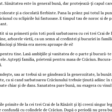
. Sănătatea este în general bună, dar protejează-ţi capul care
lorate şi a ciocolată fierbinte.
Pana la prânz pui totul la punc
ciunul cu sclipirile lui fastuoase. E timpul tau de noroc si de p
tant.
it si sa primesti prin toti porii sarbatoarea cu cei trei Crai de 
e, arborele vietii, ca un semn al credintei şi bucuriei in famili
incioşi şi Mesia era mereu aproape de ei!
ntru tine. Lasă ambiţiile şi vanitatea de o parte şi bucură-te d
tele. Aştepţi familia, prietenii pentru masa de Crăciun. Bucura
i.
deşte, sau ar trebui să se gândească la generozitate, la bunăta
oate, ca si cand sarbatoarea Crăciunului trebuie ţinută adânc în
te chiar şi de dans. Sanatatea pare bună, nu exagera cu vinul ro
primite de la cei trei Crai de la Răsărit şi îţi creezi singur le
 se confundă cu colindele de Crăciun. După o periodă nu prea bună 