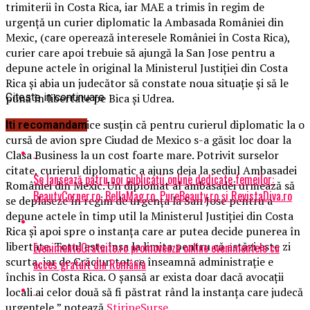
trimiterii în Costa Rica, iar MAE a trimis în regim de
urgenţă un curier diplomatic la Ambasada României din
Mexic, (care operează interesele României în Costa Rica),
curier care apoi trebuie să ajungă la San Jose pentru a
depune actele în original la Ministerul Justiţiei din Costa
Rica şi abia un judecător să constate noua situaţie şi să le
pună în libertate pe Bica şi Udrea.
Citeste in continuare
„Surse diplomatice susţin că pentru curierul diplomatic la o
Iti recomandam
cursă de avion spre Ciudad de Mexico s-a găsit loc doar la
Clasa Business la un cost foarte mare. Potrivit surselor
citate, curierul diplomatic a ajuns deja la sediul Ambasadei
Se lansează patru noi publicații online dedicate femeilor:
României din Mexic. Un diplomat al ambasadei urmează să
BeautyCorner.ro, BellaMag.ro, PureBeauty.ro și RevistaDiva.ro
se deplaseze în regim de urgenţa la San Jose pentru a
depune actele în timp util la Ministerul Justiţiei din Costa
Rica şi apoi spre o instanţa care ar putea decide punerea în
libertate. Totul este însa la limita pentru că astăzi este zi
EvenimenteGratuite.ro promovează online evenimentele cu
scurta, iar de Crăciun tot ce înseamnă administraţie e
acces gratuit din România
închis în Costa Rica. O şansă ar exista doar dacă avocaţii
locali ai celor două să fi păstrat rând la instanţa care judecă
urgenţele,” notează
StiripeSurse
.