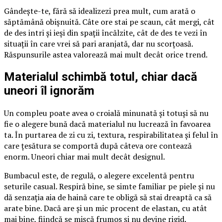
Gândește-te, fără să idealizezi prea mult, cum arată o
săptămână obișnuită. Câte ore stai pe scaun, cât mergi, cât
de des intri și ieși din spații încălzite, cât de des te vezi în
situații în care vrei să pari aranjată, dar nu scorțoasă.
Răspunsurile astea valorează mai mult decât orice trend.
Materialul schimbă totul, chiar dacă
uneori îl ignorăm
Un compleu poate avea o croială minunată și totuși să nu
fie o alegere bună dacă materialul nu lucrează în favoarea
ta. În purtarea de zi cu zi, textura, respirabilitatea și felul în
care țesătura se comportă după câteva ore contează
enorm. Uneori chiar mai mult decât designul.
Bumbacul este, de regulă, o alegere excelentă pentru
seturile casual. Respiră bine, se simte familiar pe piele și nu
dă senzația aia de haină care te obligă să stai dreaptă ca să
arate bine. Dacă are și un mic procent de elastan, cu atât
mai bine, fiindcă se mișcă frumos și nu devine rigid.