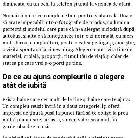
dimineața, cu un ochi la telefon și unul la vremea de afară.
Numai că nu orice compleu e bun pentru viața reală. Una e
să arate impecabil într-o fotografie de produs, cu lumina
perfectă și modelul care pare că n-a alergat niciodată după
autobuz, și alta e să funcționeze într-o zi normală, cu mers
mult, birou, cumpărături, poate o cafea pe fugă și, cine știe,
o vizită spontană la cineva drag. Alegerea potrivită ține de
material, croială, proporții, ritmul tău de viață și chiar de
starea pe care vrei s-o porți pe tine.
De ce au ajuns compleurile o alegere
atât de iubită
Există haine care cer mult de la tine și haine care te ajută.
Un compleu reușit intră în a doua categorie. Îți oferă
impresia de ținută pusă la punct fără să te oblige la prea
multă planificare, iar asta, sincer, valorează mult în
garderoba de zi cu zi.