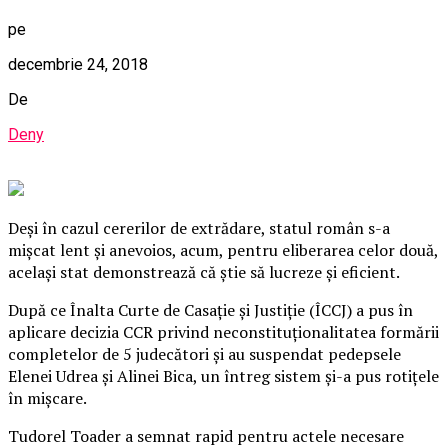
pe
decembrie 24, 2018
De
Deny
Deşi în cazul cererilor de extrădare, statul român s-a
mişcat lent şi anevoios, acum, pentru eliberarea celor două,
acelaşi stat demonstrează că ştie să lucreze şi eficient.
După ce Înalta Curte de Casaţie şi Justiţie (ÎCCJ) a pus în
aplicare decizia CCR privind neconstituţionalitatea formării
completelor de 5 judecători şi au suspendat pedepsele
Elenei Udrea şi Alinei Bica, un întreg sistem şi-a pus rotiţele
în mişcare.
Tudorel Toader a semnat rapid pentru actele necesare