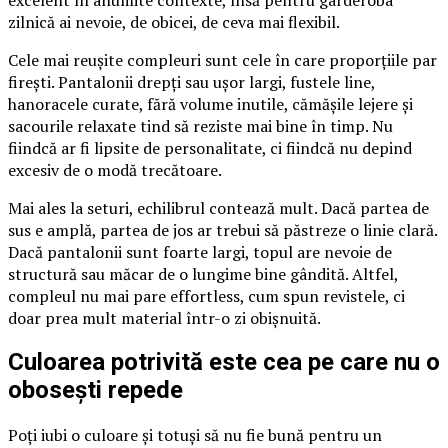
zilnică ai nevoie, de obicei, de ceva mai flexibil.
Cele mai reușite compleuri sunt cele în care proporțiile par
firești. Pantalonii drepți sau ușor largi, fustele line,
hanoracele curate, fără volume inutile, cămășile lejere și
sacourile relaxate tind să reziste mai bine în timp. Nu
fiindcă ar fi lipsite de personalitate, ci fiindcă nu depind
excesiv de o modă trecătoare.
Mai ales la seturi, echilibrul contează mult. Dacă partea de
sus e amplă, partea de jos ar trebui să păstreze o linie clară.
Dacă pantalonii sunt foarte largi, topul are nevoie de
structură sau măcar de o lungime bine gândită. Altfel,
compleul nu mai pare effortless, cum spun revistele, ci
doar prea mult material într-o zi obișnuită.
Culoarea potrivită este cea pe care nu o
obosești repede
Poți iubi o culoare și totuși să nu fie bună pentru un