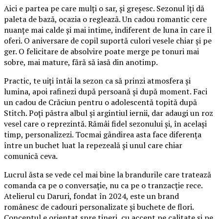
Aici e partea pe care mulți o sar, și greșesc. Sezonul îți dă
paleta de bază, ocazia o reglează. Un cadou romantic cere
nuanțe mai calde și mai intime, indiferent de luna în care îl
oferi. O aniversare de copil suportă culori vesele chiar și pe
ger. O felicitare de absolvire poate merge pe tonuri mai
sobre, mai mature, fără să iasă din anotimp.
Practic, te uiți întâi la sezon ca să prinzi atmosfera și
lumina, apoi rafinezi după persoană și după moment. Faci
un cadou de Crăciun pentru o adolescentă topită după
Stitch. Poți păstra albul și argintiul iernii, dar adaugi un roz
vesel care o reprezintă. Rămâi fidel sezonului și, în același
timp, personalizezi. Tocmai gândirea asta face diferența
între un buchet luat la repezeală și unul care chiar
comunică ceva.
Lucrul ăsta se vede cel mai bine la brandurile care tratează
comanda ca pe o conversație, nu ca pe o tranzacție rece.
Atelierul cu Daruri, fondat în 2024, este un brand
românesc de cadouri personalizate și buchete de flori.
Conceptul e orientat spre tineri, cu accent pe calitate și pe