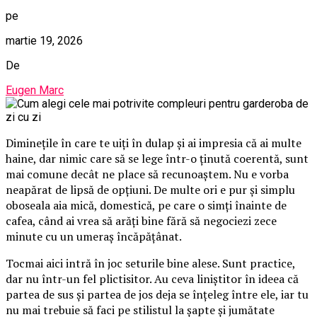
pe
martie 19, 2026
De
Eugen Marc
Diminețile în care te uiți în dulap și ai impresia că ai multe
haine, dar nimic care să se lege într-o ținută coerentă, sunt
mai comune decât ne place să recunoaștem. Nu e vorba
neapărat de lipsă de opțiuni. De multe ori e pur și simplu
oboseala aia mică, domestică, pe care o simți înainte de
cafea, când ai vrea să arăți bine fără să negociezi zece
minute cu un umeraș încăpățânat.
Tocmai aici intră în joc seturile bine alese. Sunt practice,
dar nu într-un fel plictisitor. Au ceva liniștitor în ideea că
partea de sus și partea de jos deja se înțeleg între ele, iar tu
nu mai trebuie să faci pe stilistul la șapte și jumătate