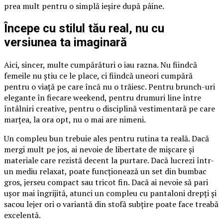
prea mult pentru o simplă ieșire după pâine.
Începe cu stilul tău real, nu cu
versiunea ta imaginară
Aici, sincer, multe cumpărături o iau razna. Nu fiindcă
femeile nu știu ce le place, ci fiindcă uneori cumpără
pentru o viață pe care încă nu o trăiesc. Pentru brunch-uri
elegante în fiecare weekend, pentru drumuri line între
întâlniri creative, pentru o disciplină vestimentară pe care
marțea, la ora opt, nu o mai are nimeni.
Un compleu bun trebuie ales pentru rutina ta reală. Dacă
mergi mult pe jos, ai nevoie de libertate de mișcare și
materiale care rezistă decent la purtare. Dacă lucrezi într-
un mediu relaxat, poate funcționează un set din bumbac
gros, jerseu compact sau tricot fin. Dacă ai nevoie să pari
ușor mai îngrijită, atunci un compleu cu pantaloni drepți și
sacou lejer ori o variantă din stofă subțire poate face treabă
excelentă.