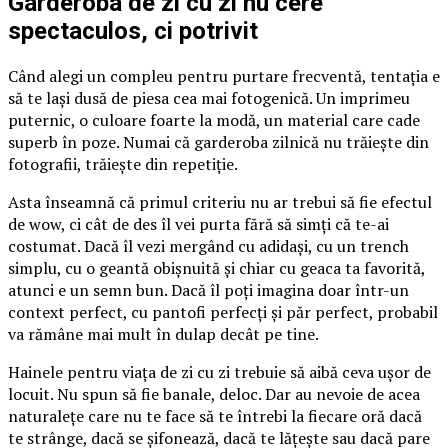
Garderoba de zi cu zi nu cere
spectaculos, ci potrivit
Când alegi un compleu pentru purtare frecventă, tentația e
să te lași dusă de piesa cea mai fotogenică. Un imprimeu
puternic, o culoare foarte la modă, un material care cade
superb în poze. Numai că garderoba zilnică nu trăiește din
fotografii, trăiește din repetiție.
Asta înseamnă că primul criteriu nu ar trebui să fie efectul
de wow, ci cât de des îl vei purta fără să simți că te-ai
costumat. Dacă îl vezi mergând cu adidași, cu un trench
simplu, cu o geantă obișnuită și chiar cu geaca ta favorită,
atunci e un semn bun. Dacă îl poți imagina doar într-un
context perfect, cu pantofi perfecți și păr perfect, probabil
va rămâne mai mult în dulap decât pe tine.
Hainele pentru viața de zi cu zi trebuie să aibă ceva ușor de
locuit. Nu spun să fie banale, deloc. Dar au nevoie de acea
naturalețe care nu te face să te întrebi la fiecare oră dacă
te strânge, dacă se șifonează, dacă te lățește sau dacă pare