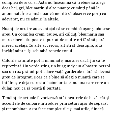
compleu de zi cu zi. Asta nu înseamnă că trebuie să alegi
doar bej, gri, bleumarin și alte nuanțe cuminți până la
anonimat. Înseamnă doar că merită să observi ce porți cu
adevărat, nu ce admiri la altele.
Nuanțele neutre au avantajul că se combină ușor și obosesc
greu. Un compleu crem, taupe, gri călduț, bleumarin sau
maro ciocolatiu poate fi purtat de multe ori fără să pară
mereu același. Cu alte accesorii, alt strat deasupra, altă
încălțăminte, își schimbă repede tonul.
Culorile saturate pot fi minunate, mai ales dacă știi că te
reprezintă. Un verde stins, un burgundy, un albastru petrol
sau un roz prăfuit pot aduce viață garderobei fără să devină
greu de integrat. Doar că e bine să alegi o nuanță care se
întâlnește deja cu restul hainelor tale, nu una care cere un
dulap nou ca să poată fi purtată.
Tendințele actuale favorizează atât neutrele de bază, cât și
accentele de culoare introduse prin seturi ușor de separat
și recombinat. Asta face compleurile și mai utile, fiindcă