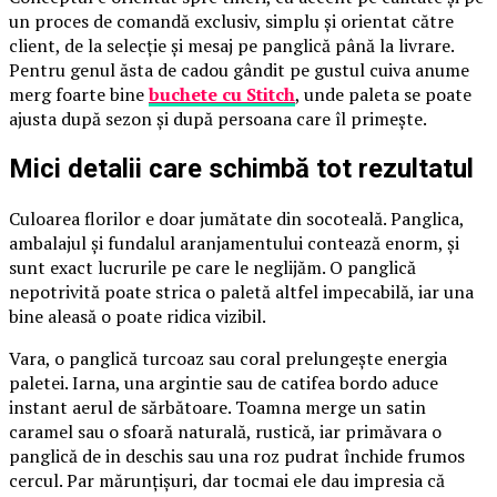
un proces de comandă exclusiv, simplu și orientat către
client, de la selecție și mesaj pe panglică până la livrare.
Pentru genul ăsta de cadou gândit pe gustul cuiva anume
merg foarte bine
buchete cu Stitch
, unde paleta se poate
ajusta după sezon și după persoana care îl primește.
Mici detalii care schimbă tot rezultatul
Culoarea florilor e doar jumătate din socoteală. Panglica,
ambalajul și fundalul aranjamentului contează enorm, și
sunt exact lucrurile pe care le neglijăm. O panglică
nepotrivită poate strica o paletă altfel impecabilă, iar una
bine aleasă o poate ridica vizibil.
Vara, o panglică turcoaz sau coral prelungește energia
paletei. Iarna, una argintie sau de catifea bordo aduce
instant aerul de sărbătoare. Toamna merge un satin
caramel sau o sfoară naturală, rustică, iar primăvara o
panglică de in deschis sau una roz pudrat închide frumos
cercul. Par mărunțișuri, dar tocmai ele dau impresia că