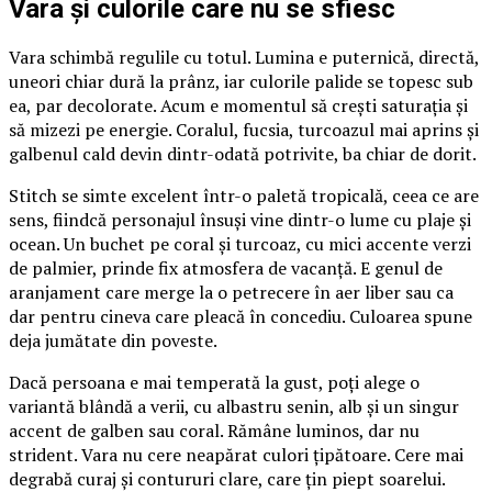
Vara și culorile care nu se sfiesc
Vara schimbă regulile cu totul. Lumina e puternică, directă,
uneori chiar dură la prânz, iar culorile palide se topesc sub
ea, par decolorate. Acum e momentul să crești saturația și
să mizezi pe energie. Coralul, fucsia, turcoazul mai aprins și
galbenul cald devin dintr-odată potrivite, ba chiar de dorit.
Stitch se simte excelent într-o paletă tropicală, ceea ce are
sens, fiindcă personajul însuși vine dintr-o lume cu plaje și
ocean. Un buchet pe coral și turcoaz, cu mici accente verzi
de palmier, prinde fix atmosfera de vacanță. E genul de
aranjament care merge la o petrecere în aer liber sau ca
dar pentru cineva care pleacă în concediu. Culoarea spune
deja jumătate din poveste.
Dacă persoana e mai temperată la gust, poți alege o
variantă blândă a verii, cu albastru senin, alb și un singur
accent de galben sau coral. Rămâne luminos, dar nu
strident. Vara nu cere neapărat culori țipătoare. Cere mai
degrabă curaj și contururi clare, care țin piept soarelui.