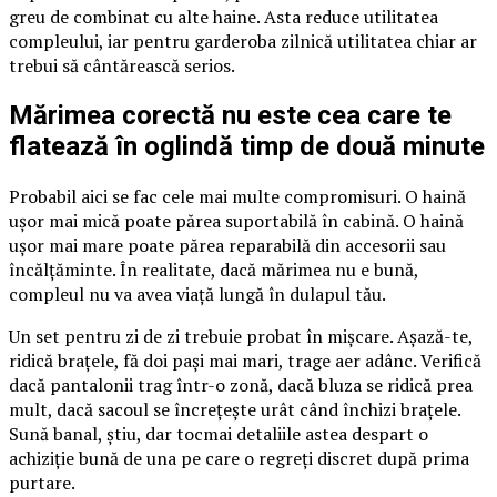
greu de combinat cu alte haine. Asta reduce utilitatea
compleului, iar pentru garderoba zilnică utilitatea chiar ar
trebui să cântărească serios.
Mărimea corectă nu este cea care te
flatează în oglindă timp de două minute
Probabil aici se fac cele mai multe compromisuri. O haină
ușor mai mică poate părea suportabilă în cabină. O haină
ușor mai mare poate părea reparabilă din accesorii sau
încălțăminte. În realitate, dacă mărimea nu e bună,
compleul nu va avea viață lungă în dulapul tău.
Un set pentru zi de zi trebuie probat în mișcare. Așază-te,
ridică brațele, fă doi pași mai mari, trage aer adânc. Verifică
dacă pantalonii trag într-o zonă, dacă bluza se ridică prea
mult, dacă sacoul se încrețește urât când închizi brațele.
Sună banal, știu, dar tocmai detaliile astea despart o
achiziție bună de una pe care o regreți discret după prima
purtare.