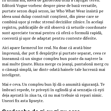
În ultimii ani, ideea de garderobă utilă a câștigat teren.
Editorii Vogue vorbesc despre piese de bază versatile,
purtate sezon după sezon, iar Who What Wear insistă pe
ideea unui dulap construit conștient, din piese care se
combină ușor și reduc stresul deciziilor zilnice. În același
registru, publicațiile de stil observă că seturile coordonate
sunt apreciate tocmai pentru că oferă o formulă rapidă,
coerentă și ușor de adaptat pentru contexte diferite.
Aici apare farmecul lor real. Nu doar că arată bine
împreună, dar pot fi despărțite și purtate separat, ceea ce
înseamnă că un singur compleu bun poate da naștere la
mai multe ținute. Bluza merge cu jeanși, pantalonii merg cu
o cămașă simplă, iar dintr-odată hainele tale lucrează mai
inteligent.
Mai e ceva. Un compleu bun îți dă o anumită siguranță. Te
îmbraci repede, te privești în oglindă și ai senzația că ești
deja așezată în ziua ta, că nu mai trebuie să repari nimic.
Uneori fix asta lipsește.