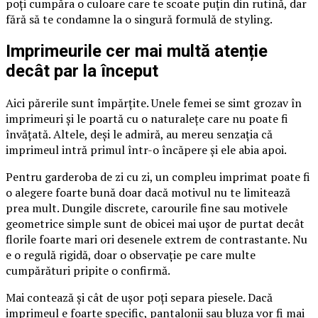
poți cumpăra o culoare care te scoate puțin din rutină, dar
fără să te condamne la o singură formulă de styling.
Imprimeurile cer mai multă atenție
decât par la început
Aici părerile sunt împărțite. Unele femei se simt grozav în
imprimeuri și le poartă cu o naturalețe care nu poate fi
învățată. Altele, deși le admiră, au mereu senzația că
imprimeul intră primul într-o încăpere și ele abia apoi.
Pentru garderoba de zi cu zi, un compleu imprimat poate fi
o alegere foarte bună doar dacă motivul nu te limitează
prea mult. Dungile discrete, carourile fine sau motivele
geometrice simple sunt de obicei mai ușor de purtat decât
florile foarte mari ori desenele extrem de contrastante. Nu
e o regulă rigidă, doar o observație pe care multe
cumpărături pripite o confirmă.
Mai contează și cât de ușor poți separa piesele. Dacă
imprimeul e foarte specific, pantalonii sau bluza vor fi mai