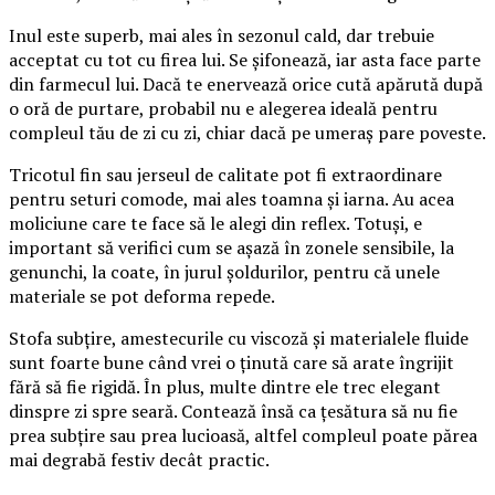
Inul este superb, mai ales în sezonul cald, dar trebuie
acceptat cu tot cu firea lui. Se șifonează, iar asta face parte
din farmecul lui. Dacă te enervează orice cută apărută după
o oră de purtare, probabil nu e alegerea ideală pentru
compleul tău de zi cu zi, chiar dacă pe umeraș pare poveste.
Tricotul fin sau jerseul de calitate pot fi extraordinare
pentru seturi comode, mai ales toamna și iarna. Au acea
moliciune care te face să le alegi din reflex. Totuși, e
important să verifici cum se așază în zonele sensibile, la
genunchi, la coate, în jurul șoldurilor, pentru că unele
materiale se pot deforma repede.
Stofa subțire, amestecurile cu viscoză și materialele fluide
sunt foarte bune când vrei o ținută care să arate îngrijit
fără să fie rigidă. În plus, multe dintre ele trec elegant
dinspre zi spre seară. Contează însă ca țesătura să nu fie
prea subțire sau prea lucioasă, altfel compleul poate părea
mai degrabă festiv decât practic.