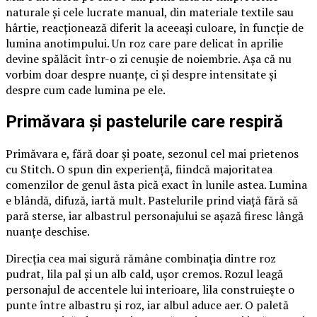
naturale și cele lucrate manual, din materiale textile sau
hârtie, reacționează diferit la aceeași culoare, în funcție de
lumina anotimpului. Un roz care pare delicat în aprilie
devine spălăcit într-o zi cenușie de noiembrie. Așa că nu
vorbim doar despre nuanțe, ci și despre intensitate și
despre cum cade lumina pe ele.
Primăvara și pastelurile care respiră
Primăvara e, fără doar și poate, sezonul cel mai prietenos
cu Stitch. O spun din experiență, fiindcă majoritatea
comenzilor de genul ăsta pică exact în lunile astea. Lumina
e blândă, difuză, iartă mult. Pastelurile prind viață fără să
pară sterse, iar albastrul personajului se așază firesc lângă
nuanțe deschise.
Direcția cea mai sigură rămâne combinația dintre roz
pudrat, lila pal și un alb cald, ușor cremos. Rozul leagă
personajul de accentele lui interioare, lila construiește o
punte între albastru și roz, iar albul aduce aer. O paletă