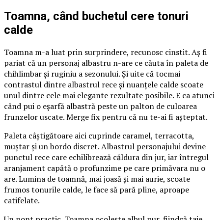
Toamna, când buchetul cere tonuri
calde
Toamna m-a luat prin surprindere, recunosc cinstit. Aș fi
pariat că un personaj albastru n-are ce căuta în paleta de
chihlimbar și ruginiu a sezonului. Și uite că tocmai
contrastul dintre albastrul rece și nuanțele calde scoate
unul dintre cele mai elegante rezultate posibile. E ca atunci
când pui o eșarfă albastră peste un palton de culoarea
frunzelor uscate. Merge fix pentru că nu te-ai fi așteptat.
Paleta câștigătoare aici cuprinde caramel, terracotta,
muștar și un bordo discret. Albastrul personajului devine
punctul rece care echilibrează căldura din jur, iar întregul
aranjament capătă o profunzime pe care primăvara nu o
are. Lumina de toamnă, mai joasă și mai aurie, scoate
frumos tonurile calde, le face să pară pline, aproape
catifelate.
Un pont practic. Toamna ocolește albul pur, fiindcă taie