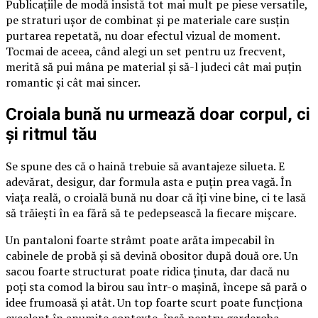
Publicațiile de modă insistă tot mai mult pe piese versatile,
pe straturi ușor de combinat și pe materiale care susțin
purtarea repetată, nu doar efectul vizual de moment.
Tocmai de aceea, când alegi un set pentru uz frecvent,
merită să pui mâna pe material și să-l judeci cât mai puțin
romantic și cât mai sincer.
Croiala bună nu urmează doar corpul, ci
și ritmul tău
Se spune des că o haină trebuie să avantajeze silueta. E
adevărat, desigur, dar formula asta e puțin prea vagă. În
viața reală, o croială bună nu doar că îți vine bine, ci te lasă
să trăiești în ea fără să te pedepsească la fiecare mișcare.
Un pantaloni foarte strâmt poate arăta impecabil în
cabinele de probă și să devină obositor după două ore. Un
sacou foarte structurat poate ridica ținuta, dar dacă nu
poți sta comod la birou sau într-o mașină, începe să pară o
idee frumoasă și atât. Un top foarte scurt poate funcționa
excelent în anumite contexte, însă pentru garderoba