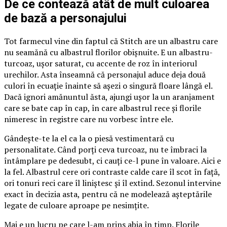
De ce contează atât de mult culoarea
de bază a personajului
Tot farmecul vine din faptul că Stitch are un albastru care
nu seamănă cu albastrul florilor obișnuite. E un albastru-
turcoaz, ușor saturat, cu accente de roz în interiorul
urechilor. Asta înseamnă că personajul aduce deja două
culori în ecuație înainte să așezi o singură floare lângă el.
Dacă ignori amănuntul ăsta, ajungi ușor la un aranjament
care se bate cap în cap, în care albastrul rece și florile
nimeresc în registre care nu vorbesc între ele.
Gândește-te la el ca la o piesă vestimentară cu
personalitate. Când porți ceva turcoaz, nu te îmbraci la
întâmplare pe dedesubt, ci cauți ce-l pune în valoare. Aici e
la fel. Albastrul cere ori contraste calde care îl scot în față,
ori tonuri reci care îl liniștesc și îl extind. Sezonul intervine
exact în decizia asta, pentru că ne modelează așteptările
legate de culoare aproape pe nesimțite.
Mai e un lucru pe care l-am prins abia în timp. Florile