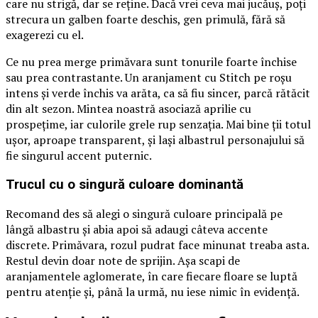
care nu strigă, dar se reține. Dacă vrei ceva mai jucăuș, poți
strecura un galben foarte deschis, gen primulă, fără să
exagerezi cu el.
Ce nu prea merge primăvara sunt tonurile foarte închise
sau prea contrastante. Un aranjament cu Stitch pe roșu
intens și verde închis va arăta, ca să fiu sincer, parcă rătăcit
din alt sezon. Mintea noastră asociază aprilie cu
prospețime, iar culorile grele rup senzația. Mai bine ții totul
ușor, aproape transparent, și lași albastrul personajului să
fie singurul accent puternic.
Trucul cu o singură culoare dominantă
Recomand des să alegi o singură culoare principală pe
lângă albastru și abia apoi să adaugi câteva accente
discrete. Primăvara, rozul pudrat face minunat treaba asta.
Restul devin doar note de sprijin. Așa scapi de
aranjamentele aglomerate, în care fiecare floare se luptă
pentru atenție și, până la urmă, nu iese nimic în evidență.