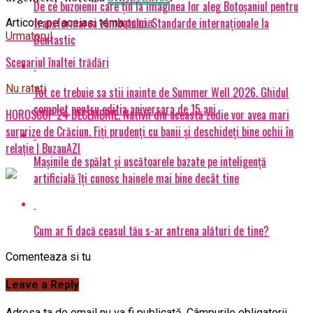
De ce buzoienii care țin la imaginea lor aleg Botoșaniul pentru
transformarea zâmbetului: Standarde internaționale la
Articole pe aceiasi tema:
prima
Urmatorul
Dentastic
Scenariul înaltei trădări
Nu ratati
Tot ce trebuie sa stii inainte de Summer Well 2026. Ghidul
complet pentru editia aniversara de 15 ani
HOROSCOP 24 DECEMBRIE. Nativii din această zodie vor avea mari
surprize de Crăciun. Fiți prudenți cu banii și deschideți bine ochii în
relație | BuzauAZI
Mașinile de spălat și uscătoarele bazate pe inteligență
artificială îți cunosc hainele mai bine decât tine
Cum ar fi dacă ceasul tău s-ar antrena alături de tine?
Comenteaza si tu
Leave a Reply
Adresa ta de email nu va fi publicată.
Câmpurile obligatorii