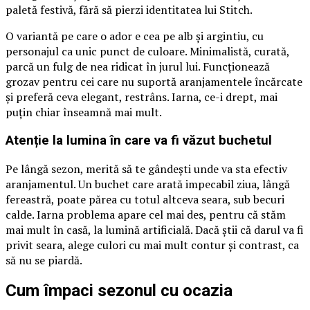
paletă festivă, fără să pierzi identitatea lui Stitch.
O variantă pe care o ador e cea pe alb și argintiu, cu
personajul ca unic punct de culoare. Minimalistă, curată,
parcă un fulg de nea ridicat în jurul lui. Funcționează
grozav pentru cei care nu suportă aranjamentele încărcate
și preferă ceva elegant, restrâns. Iarna, ce-i drept, mai
puțin chiar înseamnă mai mult.
Atenție la lumina în care va fi văzut buchetul
Pe lângă sezon, merită să te gândești unde va sta efectiv
aranjamentul. Un buchet care arată impecabil ziua, lângă
fereastră, poate părea cu totul altceva seara, sub becuri
calde. Iarna problema apare cel mai des, pentru că stăm
mai mult în casă, la lumină artificială. Dacă știi că darul va fi
privit seara, alege culori cu mai mult contur și contrast, ca
să nu se piardă.
Cum împaci sezonul cu ocazia