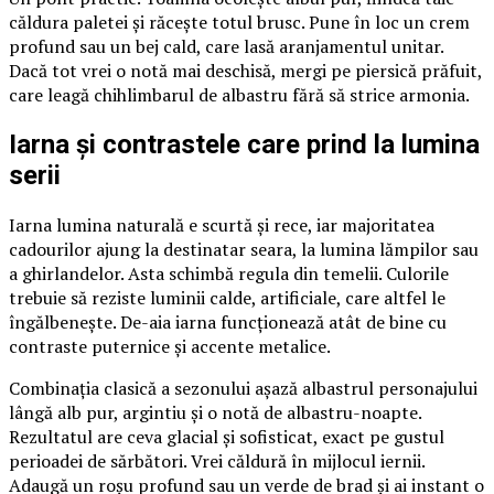
căldura paletei și răcește totul brusc. Pune în loc un crem
profund sau un bej cald, care lasă aranjamentul unitar.
Dacă tot vrei o notă mai deschisă, mergi pe piersică prăfuit,
care leagă chihlimbarul de albastru fără să strice armonia.
Iarna și contrastele care prind la lumina
serii
Iarna lumina naturală e scurtă și rece, iar majoritatea
cadourilor ajung la destinatar seara, la lumina lămpilor sau
a ghirlandelor. Asta schimbă regula din temelii. Culorile
trebuie să reziste luminii calde, artificiale, care altfel le
îngălbenește. De-aia iarna funcționează atât de bine cu
contraste puternice și accente metalice.
Combinația clasică a sezonului așază albastrul personajului
lângă alb pur, argintiu și o notă de albastru-noapte.
Rezultatul are ceva glacial și sofisticat, exact pe gustul
perioadei de sărbători. Vrei căldură în mijlocul iernii.
Adaugă un roșu profund sau un verde de brad și ai instant o