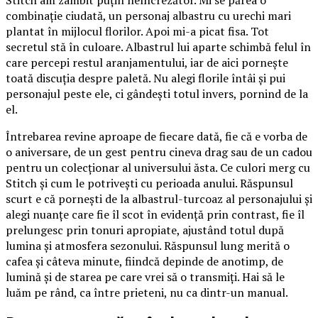
combinație ciudată, un personaj albastru cu urechi mari
plantat în mijlocul florilor. Apoi mi-a picat fisa. Tot
secretul stă în culoare. Albastrul lui aparte schimbă felul în
care percepi restul aranjamentului, iar de aici pornește
toată discuția despre paletă. Nu alegi florile întâi și pui
personajul peste ele, ci gândești totul invers, pornind de la
el.
Întrebarea revine aproape de fiecare dată, fie că e vorba de
o aniversare, de un gest pentru cineva drag sau de un cadou
pentru un colecționar al universului ăsta. Ce culori merg cu
Stitch și cum le potrivești cu perioada anului. Răspunsul
scurt e că pornești de la albastrul-turcoaz al personajului și
alegi nuanțe care fie îl scot în evidență prin contrast, fie îl
prelungesc prin tonuri apropiate, ajustând totul după
lumina și atmosfera sezonului. Răspunsul lung merită o
cafea și câteva minute, fiindcă depinde de anotimp, de
lumină și de starea pe care vrei să o transmiți. Hai să le
luăm pe rând, ca între prieteni, nu ca dintr-un manual.