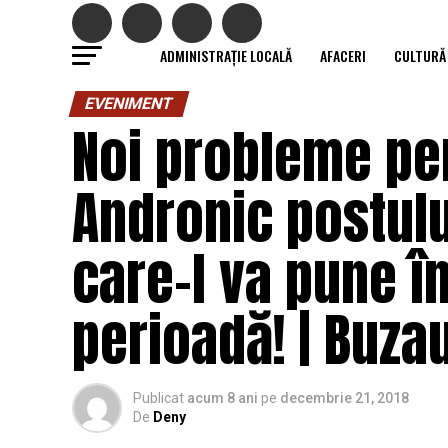
ADMINISTRAȚIE LOCALĂ
AFACERI
CULTURĂ
EVENIMENT
Noi probleme pen
Andronic postulu
care-l va pune î
perioadă! | Buza
Publicat
acum 8 ani
pe
decembrie 21, 2018
De
Deny