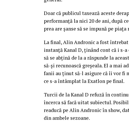
Doar că publicul taxează aceste derapa
performanţă la nici 20 de ani, după ce
prea are şanse să se impună pe piaţa 
La final, Alin Andronic a fost întrebat
instanţă Kanal D, ţinând cont că i s-
să se abţină de la a răspunde la aceas
să-şi recunoască greşeala. El a mai ad
fanii au ţinut să-l asigure că îi vor f
ce s-a întâmplat la Exatlon pe final.
Turcii de la Kanal D refuză în continu
încerca să facă uitat subiectul. Posibil
readucă pe Alin Andronic în show, dat 
din ambele sezoane.