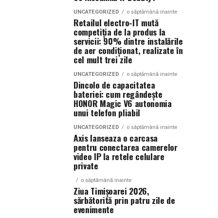
UNCATEGORIZED
o săptămână inainte
Retailul electro-IT mută
competiția de la produs la
servicii: 90% dintre instalările
de aer condiționat, realizate în
cel mult trei zile
UNCATEGORIZED
o săptămână inainte
Dincolo de capacitatea
bateriei: cum regândește
HONOR Magic V6 autonomia
unui telefon pliabil
UNCATEGORIZED
o săptămână inainte
Axis lanseaza o carcasa
pentru conectarea camerelor
video IP la retele celulare
private
o săptămână inainte
Ziua Timișoarei 2026,
sărbătorită prin patru zile de
evenimente