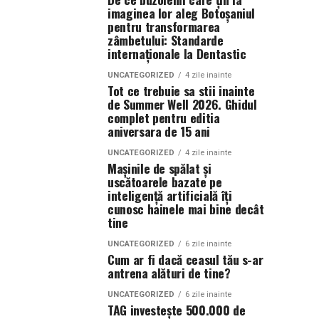
imaginea lor aleg Botoșaniul
pentru transformarea
zâmbetului: Standarde
internaționale la Dentastic
UNCATEGORIZED
4 zile inainte
Tot ce trebuie sa stii inainte
de Summer Well 2026. Ghidul
complet pentru editia
aniversara de 15 ani
UNCATEGORIZED
4 zile inainte
Mașinile de spălat și
uscătoarele bazate pe
inteligență artificială îți
cunosc hainele mai bine decât
tine
UNCATEGORIZED
6 zile inainte
Cum ar fi dacă ceasul tău s-ar
antrena alături de tine?
UNCATEGORIZED
6 zile inainte
TAG investește 500.000 de