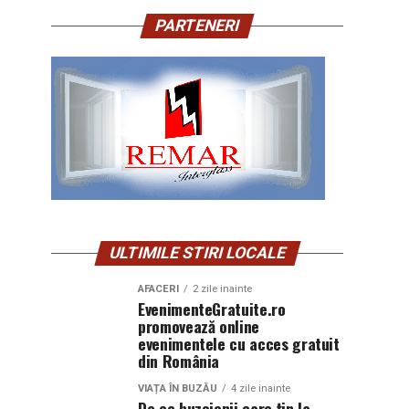
PARTENERI
ULTIMILE STIRI LOCALE
AFACERI
2 zile inainte
EvenimenteGratuite.ro
promovează online
evenimentele cu acces gratuit
din România
VIAȚA ÎN BUZĂU
4 zile inainte
De ce buzoienii care țin la