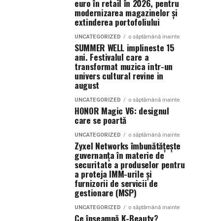
euro în retail în 2026, pentru
modernizarea magazinelor și
extinderea portofoliului
UNCATEGORIZED
o săptămână inainte
SUMMER WELL implineste 15
ani. Festivalul care a
transformat muzica intr-un
univers cultural revine in
august
UNCATEGORIZED
o săptămână inainte
HONOR Magic V6: designul
care se poartă
UNCATEGORIZED
o săptămână inainte
Zyxel Networks îmbunătățește
guvernanța în materie de
securitate a produselor pentru
a proteja IMM-urile și
furnizorii de servicii de
gestionare (MSP)
UNCATEGORIZED
o săptămână inainte
Ce înseamnă K-Beauty?