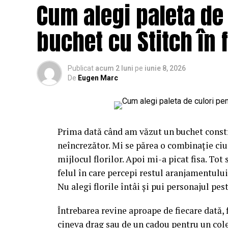
Cum alegi paleta de
buchet cu Stitch în 
Publicat
acum 2 luni
pe
iunie 8, 2026
De
Eugen Marc
Prima dată când am văzut un buchet constr
neîncrezător. Mi se părea o combinație ciu
mijlocul florilor. Apoi mi-a picat fisa. Tot
felul în care percepi restul aranjamentului,
Nu alegi florile întâi și pui personajul pest
Întrebarea revine aproape de fiecare dată, 
cineva drag sau de un cadou pentru un cole