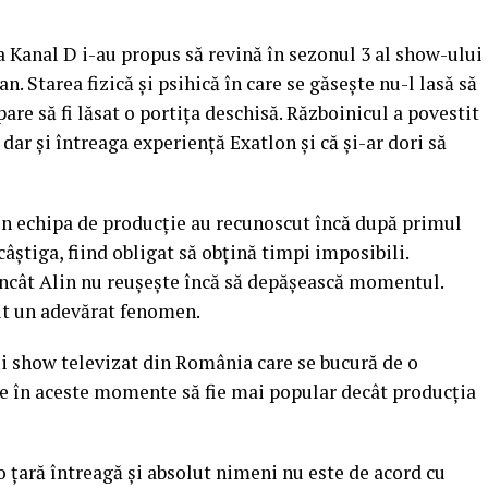
a Kanal D i-au propus să revină în sezonul 3 al show-ului
. Starea fizică şi psihică în care se găseşte nu-l lasă să
are să fi lăsat o portiţa deschisă. Războinicul a povestit
, dar şi întreaga experienţă Exatlon şi că şi-ar dori să
 din echipa de producţie au recunoscut încă după primul
câştiga, fiind obligat să obţină timpi imposibili.
încât Alin nu reuşeşte încă să depăşească momentul.
it un adevărat fenomen.
i show televizat din România care se bucură de o
te în aceste momente să fie mai popular decât producţia
 o ţară întreagă şi absolut nimeni nu este de acord cu