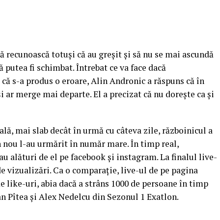
să recunoască totuşi că au greşit şi să nu se mai ascundă
 putea fi schimbat. Întrebat ce va face dacă
 că s-a produs o eroare, Alin Andronic a răspuns că în
şi ar merge mai departe. El a precizat că nu doreşte ca şi
lă, mai slab decât în urmă cu câteva zile, războinicul a
in nou l-au urmărit în număr mare.
În timp real,
 alături de el pe facebook şi instagram. La finalul live-
de vizualizări. Ca o comparaţie, live-ul de pe pagina
 like-uri, abia dacă a strâns 1000 de persoane în timp
an Pîtea şi Alex Nedelcu din Sezonul 1 Exatlon.