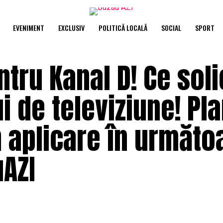
EVENIMENT
EXCLUSIV
POLITICĂ LOCALĂ
SOCIAL
SPORT
tru Kanal D! Ce soli
i de televiziune! Pl
n aplicare în următo
uAZI