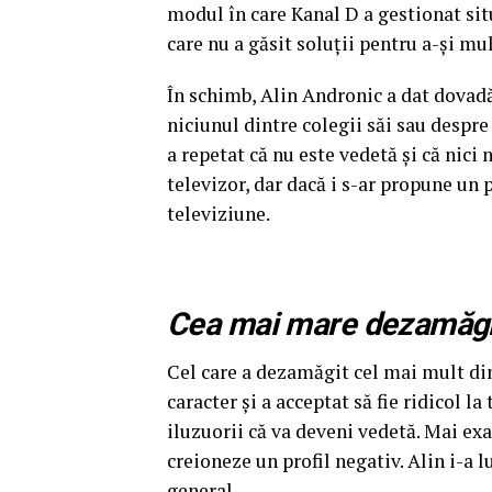
modul în care Kanal D a gestionat situ
care nu a găsit soluţii pentru a-şi mu
În schimb, Alin Andronic a dat dovadă
niciunul dintre colegii săi sau despre 
a repetat că nu este vedetă şi că nici 
televizor, dar dacă i s-ar propune un 
televiziune.
Cea mai mare dezamăgir
Cel care a dezamăgit cel mai mult din
caracter şi a acceptat să fie ridicol l
iluzuorii că va deveni vedetă. Mai exac
creioneze un profil negativ. Alin i-a l
general.