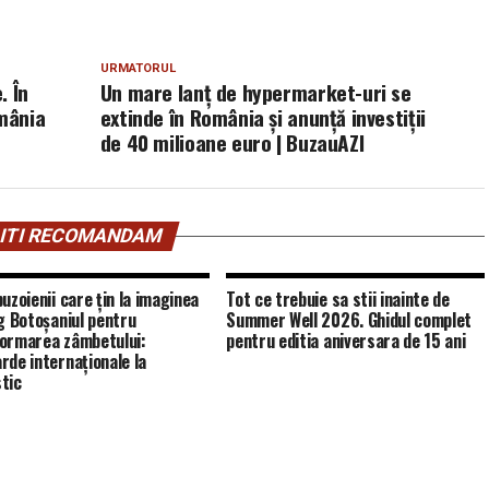
URMATORUL
. În
Un mare lanţ de hypermarket-uri se
omânia
extinde în România şi anunţă investiţii
de 40 milioane euro | BuzauAZI
ITI RECOMANDAM
uzoienii care țin la imaginea
Tot ce trebuie sa stii inainte de
eg Botoșaniul pentru
Summer Well 2026. Ghidul complet
ormarea zâmbetului:
pentru editia aniversara de 15 ani
rde internaționale la
tic