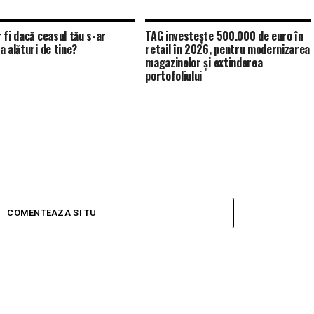
 fi dacă ceasul tău s-ar
TAG investește 500.000 de euro în
a alături de tine?
retail în 2026, pentru modernizarea
magazinelor și extinderea
portofoliului
COMENTEAZA SI TU