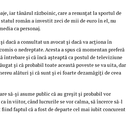
je, iar tânărul războinic, care a renunţat la sportul de
 statul român a investit zeci de mii de euro în el, nu
media ca personaj.
 şi dacă a consultat un avocat şi dacă va acţiona în
a comis o nedreptate. Acesta a spus că momentan preferă
tă întrebare şi că încă aşteaptă ca postul de televiziune
ăugat şi că probabil toate această poveste se va uita, dar
i mereu alături şi că sunt şi ei foarte dezamăgiţi de ceea
are să-şi asume public că au greşit şi probabil vor
 ca în viitor, când lucrurile se vor calma, să încerce să-l
fiind faptul că a fost de departe cel mai iubit concurent