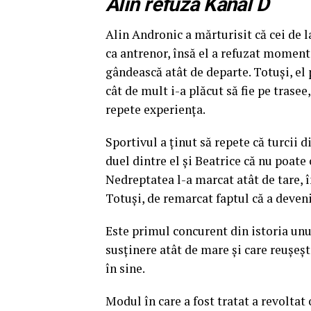
Alin refuză Kanal D
Alin Andronic a mărturisit că cei de l
ca antrenor, însă el a refuzat momentan
gândească atât de departe. Totuşi, el p
cât de mult i-a plăcut să fie pe trasee
repete experienţa.
Sportivul a ţinut să repete că turcii
duel dintre el şi Beatrice că nu poate 
Nedreptatea l-a marcat atât de tare, 
Totuşi, de remarcat faptul că a deven
Este primul concurent din istoria unu
susţinere atât de mare şi care reuşeş
în sine.
Modul în care a fost tratat a revoltat