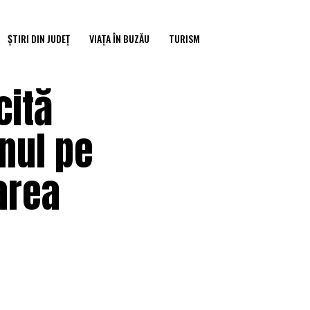
ȘTIRI DIN JUDEȚ
VIAȚA ÎN BUZĂU
TURISM
cită
anul pe
area