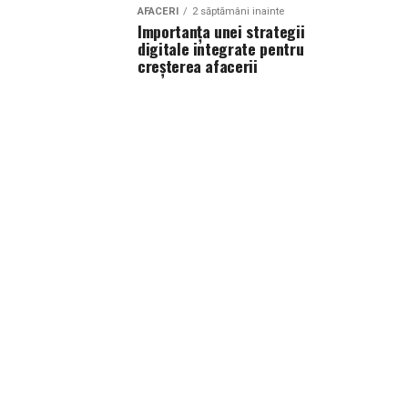
AFACERI
2 săptămâni inainte
Importanța unei strategii
digitale integrate pentru
creșterea afacerii