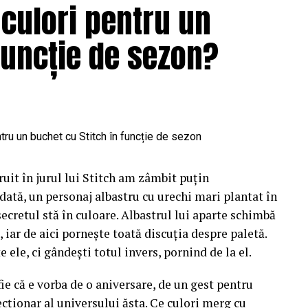
 culori pentru un
funcție de sezon?
uit în jurul lui Stitch am zâmbit puțin
dată, un personaj albastru cu urechi mari plantat în
 secretul stă în culoare. Albastrul lui aparte schimbă
 iar de aici pornește toată discuția despre paletă.
e ele, ci gândești totul invers, pornind de la el.
fie că e vorba de o aniversare, de un gest pentru
cționar al universului ăsta. Ce culori merg cu