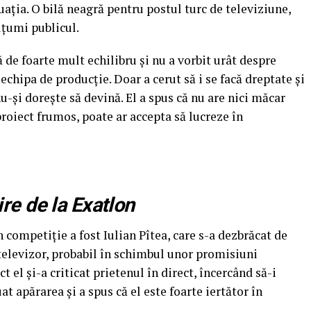
aţia. O bilă neagră pentru postul turc de televiziune,
lţumi publicul.
 de foarte mult echilibru şi nu a vorbit urât despre
echipa de producţie. Doar a cerut să i se facă dreptate şi
nu-şi doreşte să devină. El a spus că nu are nici măcar
proiect frumos, poate ar accepta să lucreze în
e de la Exatlon
 competiţie a fost Iulian Pîtea, care s-a dezbrăcat de
a televizor, probabil în schimbul unor promisiuni
t el şi-a criticat prietenul în direct, încercând să-i
uat apărarea şi a spus că el este foarte iertător în