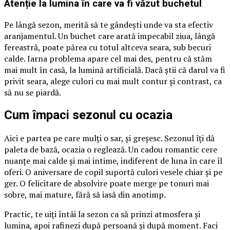
Atenție la lumina în care va fi văzut buchetul
Pe lângă sezon, merită să te gândești unde va sta efectiv
aranjamentul. Un buchet care arată impecabil ziua, lângă
fereastră, poate părea cu totul altceva seara, sub becuri
calde. Iarna problema apare cel mai des, pentru că stăm
mai mult în casă, la lumină artificială. Dacă știi că darul va fi
privit seara, alege culori cu mai mult contur și contrast, ca
să nu se piardă.
Cum împaci sezonul cu ocazia
Aici e partea pe care mulți o sar, și greșesc. Sezonul îți dă
paleta de bază, ocazia o reglează. Un cadou romantic cere
nuanțe mai calde și mai intime, indiferent de luna în care îl
oferi. O aniversare de copil suportă culori vesele chiar și pe
ger. O felicitare de absolvire poate merge pe tonuri mai
sobre, mai mature, fără să iasă din anotimp.
Practic, te uiți întâi la sezon ca să prinzi atmosfera și
lumina, apoi rafinezi după persoană și după moment. Faci