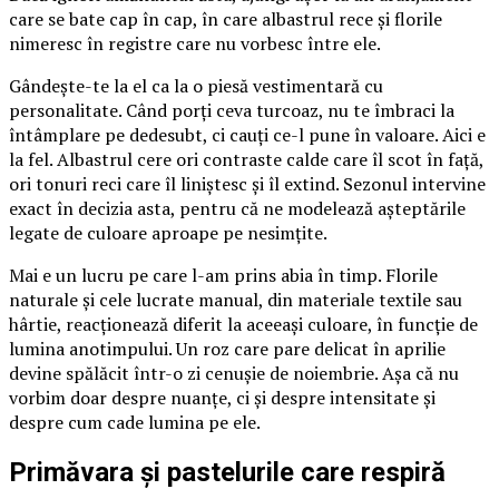
care se bate cap în cap, în care albastrul rece și florile
nimeresc în registre care nu vorbesc între ele.
Gândește-te la el ca la o piesă vestimentară cu
personalitate. Când porți ceva turcoaz, nu te îmbraci la
întâmplare pe dedesubt, ci cauți ce-l pune în valoare. Aici e
la fel. Albastrul cere ori contraste calde care îl scot în față,
ori tonuri reci care îl liniștesc și îl extind. Sezonul intervine
exact în decizia asta, pentru că ne modelează așteptările
legate de culoare aproape pe nesimțite.
Mai e un lucru pe care l-am prins abia în timp. Florile
naturale și cele lucrate manual, din materiale textile sau
hârtie, reacționează diferit la aceeași culoare, în funcție de
lumina anotimpului. Un roz care pare delicat în aprilie
devine spălăcit într-o zi cenușie de noiembrie. Așa că nu
vorbim doar despre nuanțe, ci și despre intensitate și
despre cum cade lumina pe ele.
Primăvara și pastelurile care respiră