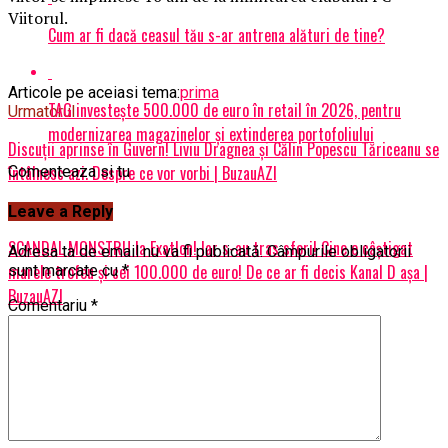
Viitorul.
Cum ar fi dacă ceasul tău s-ar antrena alături de tine?
Articole pe aceiasi tema:
prima
TAG investește 500.000 de euro în retail în 2026, pentru
Urmatorul
modernizarea magazinelor și extinderea portofoliului
Discuții aprinse în Guvern! Liviu Dragnea și Călin Popescu Tăriceanu se
întâlnesc azi. Despre ce vor vorbi | BuzauAZI
Comenteaza si tu
Nu ratati
Leave a Reply
SCANDAL MONSTRU la Exatlon! Iar s-au tras sfori! Cine e câștigat
Adresa ta de email nu va fi publicată.
Câmpurile obligatorii
marele trofeu și cei 100.000 de euro! De ce ar fi decis Kanal D așa |
sunt marcate cu
*
BuzauAZI
Comentariu
*