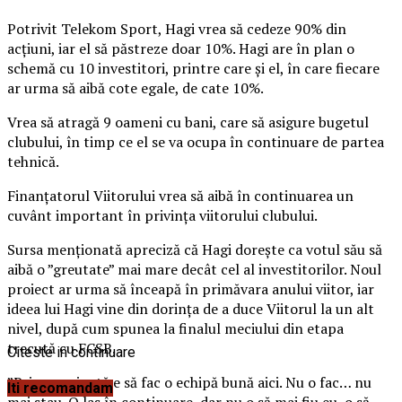
Potrivit Telekom Sport, Hagi vrea să cedeze 90% din
acţiuni, iar el să păstreze doar 10%. Hagi are în plan o
schemă cu 10 investitori, printre care şi el, în care fiecare
ar urma să aibă cote egale, de cate 10%.
Vrea să atragă 9 oameni cu bani, care să asigure bugetul
clubului, în timp ce el se va ocupa în continuare de partea
tehnică.
Finanţatorul Viitorului vrea să aibă în continuarea un
cuvânt important în privinţa viitorului clubului.
Sursa menţionată apreciză că Hagi doreşte ca votul său să
aibă o ”greutate” mai mare decât cel al investitorilor. Noul
proiect ar urma să înceapă în primăvara anului viitor, iar
ideea lui Hagi vine din dorinţa de a duce Viitorul la un alt
nivel, după cum spunea la finalul meciului din etapa
trecută cu FCSB.
Citeste in continuare
”Prima variantă e să fac o echipă bună aici. Nu o fac… nu
Iti recomandam
mai stau. O las în continuare, dar nu o să mai fiu eu, o să