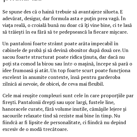
Se spune des că o haină trebuie să avantajeze silueta. E
adevărat, desigur, dar formula asta e puțin prea vagă. În
viața reală, o croială bună nu doar că îți vine bine, ci te lasă
să trăiești în ea fără să te pedepsească la fiecare mișcare.
Un pantaloni foarte strâmt poate arăta impecabil în
cabinele de probă și să devină obositor după două ore. Un
sacou foarte structurat poate ridica ținuta, dar dacă nu
poți sta comod la birou sau într-o mașină, începe să pară o
idee frumoasă și atât. Un top foarte scurt poate funcționa
excelent în anumite contexte, însă pentru garderoba
zilnică ai nevoie, de obicei, de ceva mai flexibil.
Cele mai reușite compleuri sunt cele în care proporțiile par
firești. Pantalonii drepți sau ușor largi, fustele line,
hanoracele curate, fără volume inutile, cămășile lejere și
sacourile relaxate tind să reziste mai bine în timp. Nu
fiindcă ar fi lipsite de personalitate, ci fiindcă nu depind
excesiv de o modă trecătoare.