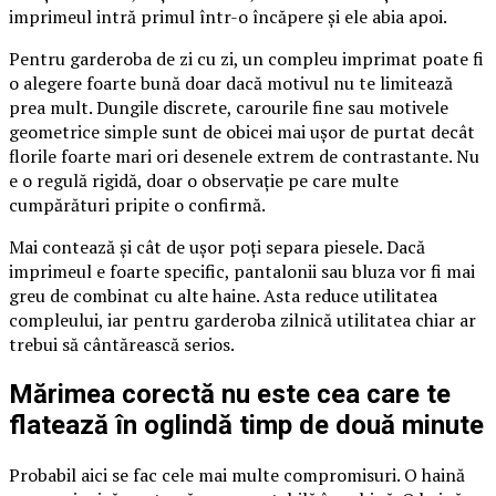
imprimeul intră primul într-o încăpere și ele abia apoi.
Pentru garderoba de zi cu zi, un compleu imprimat poate fi
o alegere foarte bună doar dacă motivul nu te limitează
prea mult. Dungile discrete, carourile fine sau motivele
geometrice simple sunt de obicei mai ușor de purtat decât
florile foarte mari ori desenele extrem de contrastante. Nu
e o regulă rigidă, doar o observație pe care multe
cumpărături pripite o confirmă.
Mai contează și cât de ușor poți separa piesele. Dacă
imprimeul e foarte specific, pantalonii sau bluza vor fi mai
greu de combinat cu alte haine. Asta reduce utilitatea
compleului, iar pentru garderoba zilnică utilitatea chiar ar
trebui să cântărească serios.
Mărimea corectă nu este cea care te
flatează în oglindă timp de două minute
Probabil aici se fac cele mai multe compromisuri. O haină