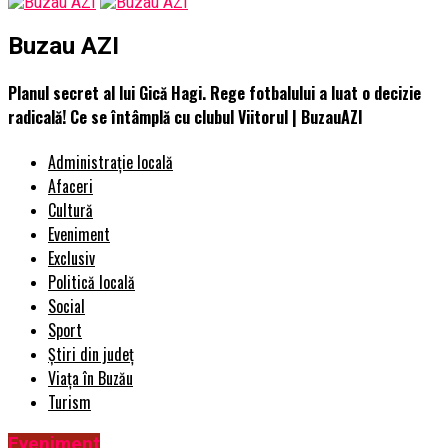
Buzau AZI
Planul secret al lui Gică Hagi. Rege fotbalului a luat o decizie
radicală! Ce se întâmplă cu clubul Viitorul | BuzauAZI
Administrație locală
Afaceri
Cultură
Eveniment
Exclusiv
Politică locală
Social
Sport
Știri din județ
Viața în Buzău
Turism
Eveniment