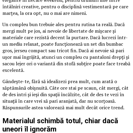
întâlniri creative, pentru o disciplină vestimentară pe care
marțea, la ora opt, nu o mai are nimeni.
Un compleu bun trebuie ales pentru rutina ta reală. Dacă
mergi mult pe jos, ai nevoie de libertate de mișcare și
materiale care rezistă decent la purtare. Dacă lucrezi într-
un mediu relaxat, poate funcționează un set din bumbac
gros, jerseu compact sau tricot fin. Dacă ai nevoie să pari
ușor mai îngrijită, atunci un compleu cu pantaloni drepți și
sacou lejer ori o variantă din stofă subțire poate face treabă
excelentă.
Gândește-te, fără să idealizezi prea mult, cum arată o
săptămână obișnuită. Câte ore stai pe scaun, cât mergi, cât
de des intri și ieși din spații încălzite, cât de des te vezi în
situații în care vrei să pari aranjată, dar nu scorțoasă.
Răspunsurile astea valorează mai mult decât orice trend.
Materialul schimbă totul, chiar dacă
uneori îl ignorăm