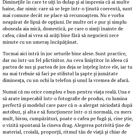
Diminețile în care te uiți în dulap și ai impresia că ai multe
haine, dar nimic care să se lege într-o ținută coerentă, sunt
mai comune decât ne place să recunoaștem. Nu e vorba
neapărat de lipsă de opțiuni. De multe ori e pur și simplu
oboseala aia mică, domestică, pe care o simți înainte de
cafea, când ai vrea să arăți bine fără să negociezi zece
minute cu un umeraș încăpățânat.
Tocmai aici intră în joc seturile bine alese. Sunt practice,
dar nu într-un fel plictisitor. Au ceva liniștitor în ideea că
partea de sus și partea de jos deja se înțeleg între ele, iar tu
nu mai trebuie să faci pe stilistul la șapte și jumătate
dimineața, cu un ochi la telefon și unul la vremea de afară.
Numai că nu orice compleu e bun pentru viața reală. Una e
să arate impecabil într-o fotografie de produs, cu lumina
perfectă și modelul care pare că n-a alergat niciodată după
autobuz, și alta e să funcționeze într-o zi normală, cu mers
mult, birou, cumpărături, poate o cafea pe fugă și, cine știe,
o vizită spontană la cineva drag. Alegerea potrivită ține de
material, croială, proporții, ritmul tău de viață și chiar de