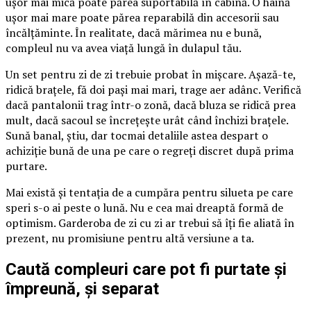
ușor mai mică poate părea suportabilă în cabină. O haină
ușor mai mare poate părea reparabilă din accesorii sau
încălțăminte. În realitate, dacă mărimea nu e bună,
compleul nu va avea viață lungă în dulapul tău.
Un set pentru zi de zi trebuie probat în mișcare. Așază-te,
ridică brațele, fă doi pași mai mari, trage aer adânc. Verifică
dacă pantalonii trag într-o zonă, dacă bluza se ridică prea
mult, dacă sacoul se încrețește urât când închizi brațele.
Sună banal, știu, dar tocmai detaliile astea despart o
achiziție bună de una pe care o regreți discret după prima
purtare.
Mai există și tentația de a cumpăra pentru silueta pe care
speri s-o ai peste o lună. Nu e cea mai dreaptă formă de
optimism. Garderoba de zi cu zi ar trebui să îți fie aliată în
prezent, nu promisiune pentru altă versiune a ta.
Caută compleuri care pot fi purtate și
împreună, și separat