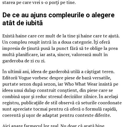
starea pe care vrei s-o porți pe tine.
De ce au ajuns compleurile o alegere
atât de iubită
Există haine care cer mult de la tine și haine care te ajută.
Un compleu reușit intră în a doua categorie. Îți oferă
impresia de ținută pusă la punct fără să te oblige la prea
multă planificare, iar asta, sincer, valorează mult în
garderoba de zi cu zi.
În ultimii ani, ideea de garderobă utilă a câștigat teren.
Editorii Vogue vorbesc despre piese de bază versatile,
purtate sezon după sezon, iar Who What Wear insistă pe
ideea unui dulap construit conștient, din piese care se
combină ușor și reduc stresul deciziilor zilnice. În același
registru, publicațiile de stil observă că seturile coordonate
sunt apreciate tocmai pentru că oferă o formulă rapidă,
coerentă și ușor de adaptat pentru contexte diferite.
Aici apare farmecul lor real. Nu doar că arată bine