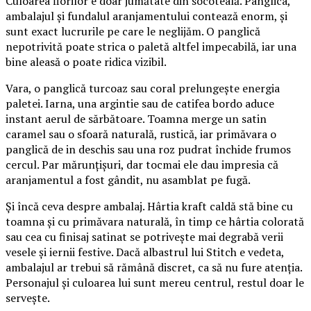
Culoarea florilor e doar jumătate din socoteală. Panglica,
ambalajul și fundalul aranjamentului contează enorm, și
sunt exact lucrurile pe care le neglijăm. O panglică
nepotrivită poate strica o paletă altfel impecabilă, iar una
bine aleasă o poate ridica vizibil.
Vara, o panglică turcoaz sau coral prelungește energia
paletei. Iarna, una argintie sau de catifea bordo aduce
instant aerul de sărbătoare. Toamna merge un satin
caramel sau o sfoară naturală, rustică, iar primăvara o
panglică de in deschis sau una roz pudrat închide frumos
cercul. Par mărunțișuri, dar tocmai ele dau impresia că
aranjamentul a fost gândit, nu asamblat pe fugă.
Și încă ceva despre ambalaj. Hârtia kraft caldă stă bine cu
toamna și cu primăvara naturală, în timp ce hârtia colorată
sau cea cu finisaj satinat se potrivește mai degrabă verii
vesele și iernii festive. Dacă albastrul lui Stitch e vedeta,
ambalajul ar trebui să rămână discret, ca să nu fure atenția.
Personajul și culoarea lui sunt mereu centrul, restul doar le
servește.