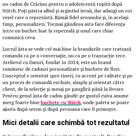
un cadou de Crăciun pentru o adolescentă topită după
Stitch. Poți păstra albul și argintiul iernii, dar adaugi un roz
vesel care o reprezintă. Rămâi fidel sezonului și, în același
timp, personalizezi. Tocmai gândirea asta face diferența
între un buchet luat la repezeală și unul care chiar
comunică ceva.
Lucrul ăsta se vede cel mai bine la brandurile care tratează
comanda ca pe o conversație, nu ca pe o tranzacție rece.
Atelierul cu Daruri, fondat în 2024, este un brand
românesc de cadouri personalizate și buchete de flori.
Conceptul e orientat spre tineri, cu accent pe calitate și pe
un proces de comandă exclusiv, simplu și orientat către
client, de la selecție și mesaj pe panglică până la livrare.
Pentru genul ăsta de cadou gândit pe gustul cuiva anume
merg foarte bine
buchete cu Stitch
, unde paleta se poate
ajusta după sezon și după persoana care îl primește.
Mici detalii care schimbă tot rezultatul