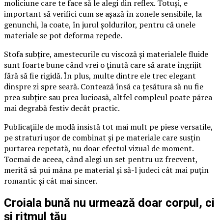
moliciune care te face să le alegi din reflex. Totuși, e
important să verifici cum se așază în zonele sensibile, la
genunchi, la coate, în jurul șoldurilor, pentru că unele
materiale se pot deforma repede.
Stofa subțire, amestecurile cu viscoză și materialele fluide
sunt foarte bune când vrei o ținută care să arate îngrijit
fără să fie rigidă. În plus, multe dintre ele trec elegant
dinspre zi spre seară. Contează însă ca țesătura să nu fie
prea subțire sau prea lucioasă, altfel compleul poate părea
mai degrabă festiv decât practic.
Publicațiile de modă insistă tot mai mult pe piese versatile,
pe straturi ușor de combinat și pe materiale care susțin
purtarea repetată, nu doar efectul vizual de moment.
Tocmai de aceea, când alegi un set pentru uz frecvent,
merită să pui mâna pe material și să-l judeci cât mai puțin
romantic și cât mai sincer.
Croiala bună nu urmează doar corpul, ci
și ritmul tău