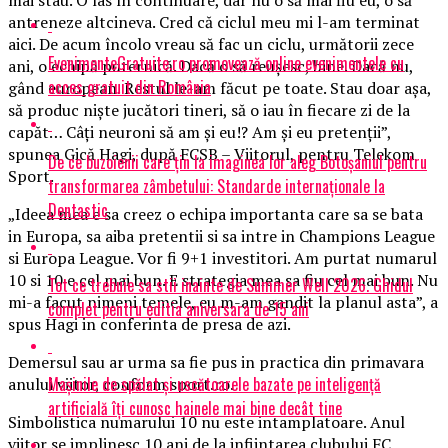
antreneze altcineva. Cred că ciclul meu mi l-am terminat
aici. De acum încolo vreau să fac un ciclu, următorii zece
EvenimenteGratuite.ro promovează online evenimentele cu
ani, o echipă puternică. Dacă o să reuşesc, bine. Dacă nu,
acces gratuit din România
gând european. Restul le-am făcut pe toate. Stau doar aşa,
să produc nişte jucători tineri, să o iau în fiecare zi de la
capăt… Câţi neuroni să am şi eu!? Am şi eu pretenţii”,
spunea Gică Hagi, după FCSB – Viitorul, pentru Telekom
De ce buzoienii care țin la imaginea lor aleg Botoșaniul pentru
Sport.
transformarea zâmbetului: Standarde internaționale la
Dentastic
„Ideea mea e sa creez o echipa importanta care sa se bata
in Europa, sa aiba pretentii si sa intre in Champions League
si Europa League. Vor fi 9+1 investitori. Am purtat numarul
10 si 10 e cel mai bun. E strategia mea sa fiu cel mai bun. Nu
Tot ce trebuie sa stii inainte de Summer Well 2026. Ghidul
mi-a facut nimeni temele, eu m-am gandit la planul asta”, a
complet pentru editia aniversara de 15 ani
spus Hagi in conferinta de presa de azi.
Demersul sau ar urma sa fie pus in practica din primavara
Mașinile de spălat și uscătoarele bazate pe inteligență
anului viitor, conform sport.ro.
artificială îți cunosc hainele mai bine decât tine
Simbolistica numarului 10 nu este intamplatoare. Anul
viitor se implinesc 10 ani de la infiintarea clubului FC