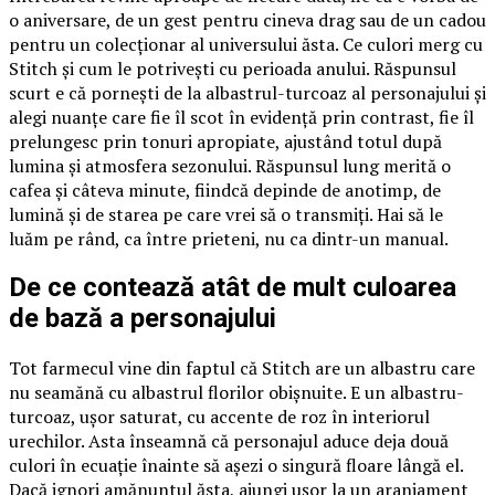
o aniversare, de un gest pentru cineva drag sau de un cadou
pentru un colecționar al universului ăsta. Ce culori merg cu
Stitch și cum le potrivești cu perioada anului. Răspunsul
scurt e că pornești de la albastrul-turcoaz al personajului și
alegi nuanțe care fie îl scot în evidență prin contrast, fie îl
prelungesc prin tonuri apropiate, ajustând totul după
lumina și atmosfera sezonului. Răspunsul lung merită o
cafea și câteva minute, fiindcă depinde de anotimp, de
lumină și de starea pe care vrei să o transmiți. Hai să le
luăm pe rând, ca între prieteni, nu ca dintr-un manual.
De ce contează atât de mult culoarea
de bază a personajului
Tot farmecul vine din faptul că Stitch are un albastru care
nu seamănă cu albastrul florilor obișnuite. E un albastru-
turcoaz, ușor saturat, cu accente de roz în interiorul
urechilor. Asta înseamnă că personajul aduce deja două
culori în ecuație înainte să așezi o singură floare lângă el.
Dacă ignori amănuntul ăsta, ajungi ușor la un aranjament