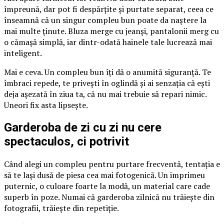
împreună, dar pot fi despărțite și purtate separat, ceea ce
înseamnă că un singur compleu bun poate da naștere la
mai multe ținute. Bluza merge cu jeanși, pantalonii merg cu
o cămașă simplă, iar dintr-odată hainele tale lucrează mai
inteligent.
Mai e ceva. Un compleu bun îți dă o anumită siguranță. Te
îmbraci repede, te privești în oglindă și ai senzația că ești
deja așezată în ziua ta, că nu mai trebuie să repari nimic.
Uneori fix asta lipsește.
Garderoba de zi cu zi nu cere
spectaculos, ci potrivit
Când alegi un compleu pentru purtare frecventă, tentația e
să te lași dusă de piesa cea mai fotogenică. Un imprimeu
puternic, o culoare foarte la modă, un material care cade
superb în poze. Numai că garderoba zilnică nu trăiește din
fotografii, trăiește din repetiție.