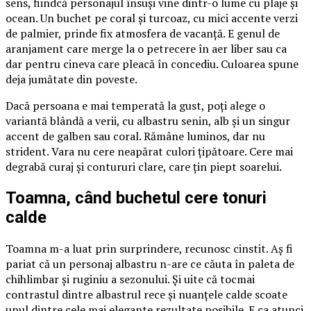
sens, fiindcă personajul însuși vine dintr-o lume cu plaje și
ocean. Un buchet pe coral și turcoaz, cu mici accente verzi
de palmier, prinde fix atmosfera de vacanță. E genul de
aranjament care merge la o petrecere în aer liber sau ca
dar pentru cineva care pleacă în concediu. Culoarea spune
deja jumătate din poveste.
Dacă persoana e mai temperată la gust, poți alege o
variantă blândă a verii, cu albastru senin, alb și un singur
accent de galben sau coral. Rămâne luminos, dar nu
strident. Vara nu cere neapărat culori țipătoare. Cere mai
degrabă curaj și contururi clare, care țin piept soarelui.
Toamna, când buchetul cere tonuri
calde
Toamna m-a luat prin surprindere, recunosc cinstit. Aș fi
pariat că un personaj albastru n-are ce căuta în paleta de
chihlimbar și ruginiu a sezonului. Și uite că tocmai
contrastul dintre albastrul rece și nuanțele calde scoate
unul dintre cele mai elegante rezultate posibile. E ca atunci