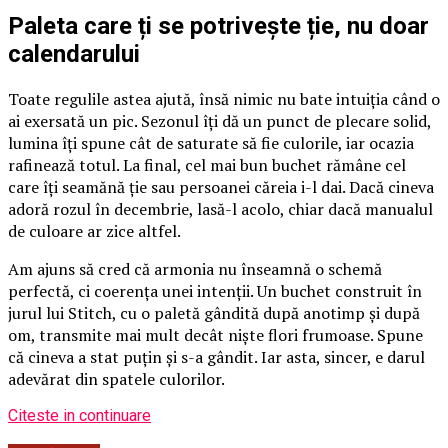
Paleta care ți se potrivește ție, nu doar
calendarului
Toate regulile astea ajută, însă nimic nu bate intuiția când o
ai exersată un pic. Sezonul îți dă un punct de plecare solid,
lumina îți spune cât de saturate să fie culorile, iar ocazia
rafinează totul. La final, cel mai bun buchet rămâne cel
care îți seamănă ție sau persoanei căreia i-l dai. Dacă cineva
adoră rozul în decembrie, lasă-l acolo, chiar dacă manualul
de culoare ar zice altfel.
Am ajuns să cred că armonia nu înseamnă o schemă
perfectă, ci coerența unei intenții. Un buchet construit în
jurul lui Stitch, cu o paletă gândită după anotimp și după
om, transmite mai mult decât niște flori frumoase. Spune
că cineva a stat puțin și s-a gândit. Iar asta, sincer, e darul
adevărat din spatele culorilor.
Citeste in continuare