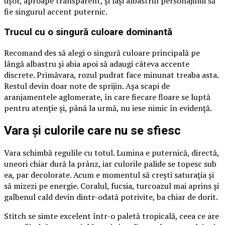
ușor, aproape transparent, și lași albastrul personajului să
fie singurul accent puternic.
Trucul cu o singură culoare dominantă
Recomand des să alegi o singură culoare principală pe
lângă albastru și abia apoi să adaugi câteva accente
discrete. Primăvara, rozul pudrat face minunat treaba asta.
Restul devin doar note de sprijin. Așa scapi de
aranjamentele aglomerate, în care fiecare floare se luptă
pentru atenție și, până la urmă, nu iese nimic în evidență.
Vara și culorile care nu se sfiesc
Vara schimbă regulile cu totul. Lumina e puternică, directă,
uneori chiar dură la prânz, iar culorile palide se topesc sub
ea, par decolorate. Acum e momentul să crești saturația și
să mizezi pe energie. Coralul, fucsia, turcoazul mai aprins și
galbenul cald devin dintr-odată potrivite, ba chiar de dorit.
Stitch se simte excelent într-o paletă tropicală, ceea ce are