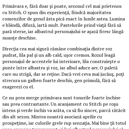
Primăvara e, fără doar și poate, sezonul cel mai prietenos
cu Stitch. O spun din experiență, fiindcă majoritatea
comenzilor de genul ăsta pică exact în lunile astea. Lumina
e blândă, difuză, iartă mult. Pastelurile prind viață fără să
pară sterse, iar albastrul personajului se așază firesc lângă
nuanțe deschise.
Direcția cea mai sigură rămâne combinația dintre roz
pudrat, lila pal și un alb cald, ușor cremos. Rozul leagă
personajul de accentele lui interioare, lila construiește o
punte între albastru și roz, iar albul aduce aer. O paletă
care nu strigă, dar se reține. Dacă vrei ceva mai jucăuș, poți
strecura un galben foarte deschis, gen primulă, fără să
exagerezi cu el.
Ce nu prea merge primăvara sunt tonurile foarte închise
sau prea contrastante. Un aranjament cu Stitch pe roșu
intens și verde închis va arăta, ca să fiu sincer, parcă rătăcit
din alt sezon. Mintea noastră asociază aprilie cu
prospețime, iar culorile grele rup senzația. Mai bine ții totul