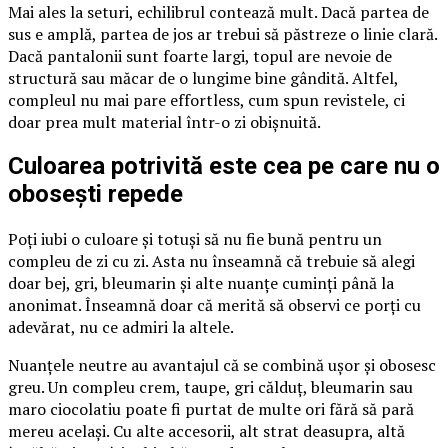
Mai ales la seturi, echilibrul contează mult. Dacă partea de
sus e amplă, partea de jos ar trebui să păstreze o linie clară.
Dacă pantalonii sunt foarte largi, topul are nevoie de
structură sau măcar de o lungime bine gândită. Altfel,
compleul nu mai pare effortless, cum spun revistele, ci
doar prea mult material într-o zi obișnuită.
Culoarea potrivită este cea pe care nu o
obosești repede
Poți iubi o culoare și totuși să nu fie bună pentru un
compleu de zi cu zi. Asta nu înseamnă că trebuie să alegi
doar bej, gri, bleumarin și alte nuanțe cuminți până la
anonimat. Înseamnă doar că merită să observi ce porți cu
adevărat, nu ce admiri la altele.
Nuanțele neutre au avantajul că se combină ușor și obosesc
greu. Un compleu crem, taupe, gri călduț, bleumarin sau
maro ciocolatiu poate fi purtat de multe ori fără să pară
mereu același. Cu alte accesorii, alt strat deasupra, altă