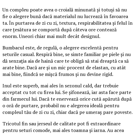
Un compleu poate avea o croială minunată și totuși să nu
fie o alegere bună dacă materialul nu lucrează în favoarea
ta. În purtarea de zi cu zi, textura, respirabilitatea și felul în
care țesătura se comportă după câteva ore contează
enorm. Uneori chiar mai mult decât designul.
Bumbacul este, de regulă, o alegere excelentă pentru
seturile casual. Respiră bine, se simte familiar pe piele și nu
dă senzația aia de haină care te obligă să stai dreaptă ca să
arate bine. Dacă are și un mic procent de elastan, cu atât
mai bine, fiindcă se mișcă frumos și nu devine rigid.
Inul este superb, mai ales în sezonul cald, dar trebuie
acceptat cu tot cu firea lui. Se șifonează, iar asta face parte
din farmecul lui. Dacă te enervează orice cută apărută după
o oră de purtare, probabil nu e alegerea ideală pentru
compleul tău de zi cu zi, chiar dacă pe umeraș pare poveste.
Tricotul fin sau jerseul de calitate pot fi extraordinare
pentru seturi comode, mai ales toamna și iarna. Au acea