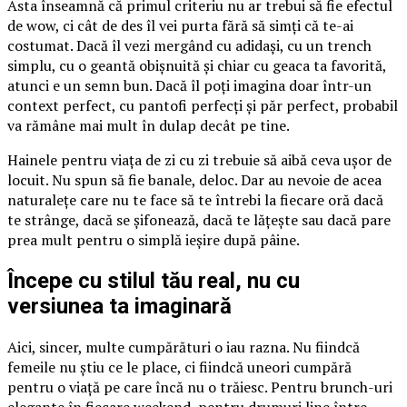
Asta înseamnă că primul criteriu nu ar trebui să fie efectul
de wow, ci cât de des îl vei purta fără să simți că te-ai
costumat. Dacă îl vezi mergând cu adidași, cu un trench
simplu, cu o geantă obișnuită și chiar cu geaca ta favorită,
atunci e un semn bun. Dacă îl poți imagina doar într-un
context perfect, cu pantofi perfecți și păr perfect, probabil
va rămâne mai mult în dulap decât pe tine.
Hainele pentru viața de zi cu zi trebuie să aibă ceva ușor de
locuit. Nu spun să fie banale, deloc. Dar au nevoie de acea
naturalețe care nu te face să te întrebi la fiecare oră dacă
te strânge, dacă se șifonează, dacă te lățește sau dacă pare
prea mult pentru o simplă ieșire după pâine.
Începe cu stilul tău real, nu cu
versiunea ta imaginară
Aici, sincer, multe cumpărături o iau razna. Nu fiindcă
femeile nu știu ce le place, ci fiindcă uneori cumpără
pentru o viață pe care încă nu o trăiesc. Pentru brunch-uri
elegante în fiecare weekend, pentru drumuri line între