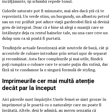
încălțăminte, își schimbă repede tonul.
Culorile saturate pot fi minunate, mai ales dacă știi că te
reprezintă. Un verde stins, un burgundy, un albastru petrol
sau un roz prăfuit pot aduce viață garderobei fără să devină
greu de integrat. Doar că e bine să alegi o nuanță care se
întâlnește deja cu restul hainelor tale, nu una care cere un
dulap nou ca să poată fi purtată.
Tendințele actuale favorizează atât neutrele de bază, cât și
accentele de culoare introduse prin seturi ușor de separat
și recombinat. Asta face compleurile și mai utile, fiindcă
poți cumpăra o culoare care te scoate puțin din rutină, dar
fără să te condamne la o singură formulă de styling.
Imprimeurile cer mai multă atenție
decât par la început
Aici părerile sunt împărțite. Unele femei se simt grozav în
imprimeuri și le poartă cu o naturalețe care nu poate fi
învățată. Altele, deși le admiră, au mereu senzația că