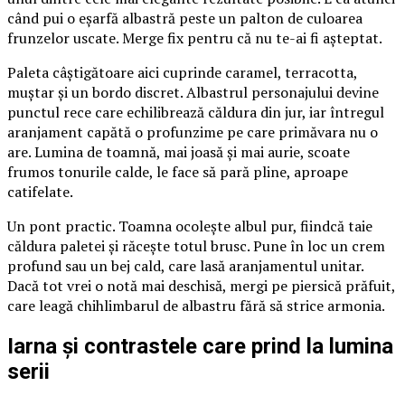
când pui o eșarfă albastră peste un palton de culoarea
frunzelor uscate. Merge fix pentru că nu te-ai fi așteptat.
Paleta câștigătoare aici cuprinde caramel, terracotta,
muștar și un bordo discret. Albastrul personajului devine
punctul rece care echilibrează căldura din jur, iar întregul
aranjament capătă o profunzime pe care primăvara nu o
are. Lumina de toamnă, mai joasă și mai aurie, scoate
frumos tonurile calde, le face să pară pline, aproape
catifelate.
Un pont practic. Toamna ocolește albul pur, fiindcă taie
căldura paletei și răcește totul brusc. Pune în loc un crem
profund sau un bej cald, care lasă aranjamentul unitar.
Dacă tot vrei o notă mai deschisă, mergi pe piersică prăfuit,
care leagă chihlimbarul de albastru fără să strice armonia.
Iarna și contrastele care prind la lumina
serii