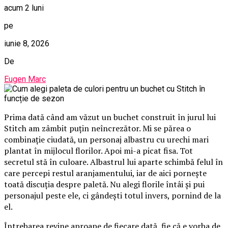
acum 2 luni
pe
iunie 8, 2026
De
Eugen Marc
Prima dată când am văzut un buchet construit în jurul lui
Stitch am zâmbit puțin neîncrezător. Mi se părea o
combinație ciudată, un personaj albastru cu urechi mari
plantat în mijlocul florilor. Apoi mi-a picat fisa. Tot
secretul stă în culoare. Albastrul lui aparte schimbă felul în
care percepi restul aranjamentului, iar de aici pornește
toată discuția despre paletă. Nu alegi florile întâi și pui
personajul peste ele, ci gândești totul invers, pornind de la
el.
Întrebarea revine aproape de fiecare dată, fie că e vorba de