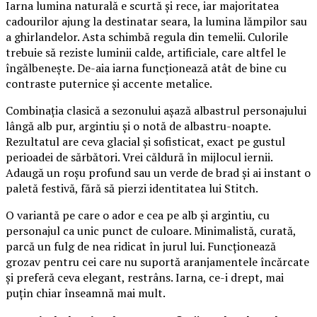
Iarna lumina naturală e scurtă și rece, iar majoritatea
cadourilor ajung la destinatar seara, la lumina lămpilor sau
a ghirlandelor. Asta schimbă regula din temelii. Culorile
trebuie să reziste luminii calde, artificiale, care altfel le
îngălbenește. De-aia iarna funcționează atât de bine cu
contraste puternice și accente metalice.
Combinația clasică a sezonului așază albastrul personajului
lângă alb pur, argintiu și o notă de albastru-noapte.
Rezultatul are ceva glacial și sofisticat, exact pe gustul
perioadei de sărbători. Vrei căldură în mijlocul iernii.
Adaugă un roșu profund sau un verde de brad și ai instant o
paletă festivă, fără să pierzi identitatea lui Stitch.
O variantă pe care o ador e cea pe alb și argintiu, cu
personajul ca unic punct de culoare. Minimalistă, curată,
parcă un fulg de nea ridicat în jurul lui. Funcționează
grozav pentru cei care nu suportă aranjamentele încărcate
și preferă ceva elegant, restrâns. Iarna, ce-i drept, mai
puțin chiar înseamnă mai mult.