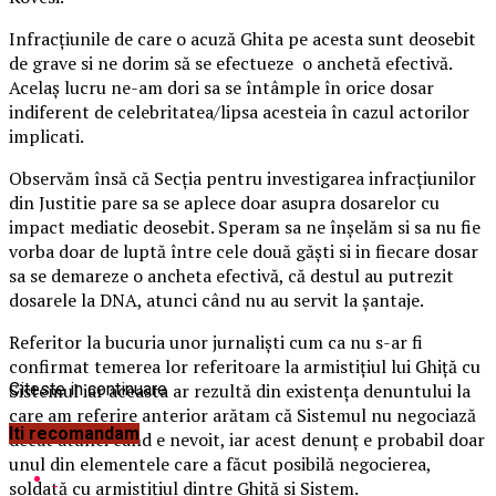
Infracțiunile de care o acuză Ghita pe acesta sunt deosebit
de grave si ne dorim să se efectueze o anchetă efectivă.
Acelaș lucru ne-am dori sa se întâmple în orice dosar
indiferent de celebritatea/lipsa acesteia în cazul actorilor
implicati.
Observăm însă că Secția pentru investigarea infracțiunilor
din Justitie pare sa se aplece doar asupra dosarelor cu
impact mediatic deosebit. Speram sa ne înșelăm si sa nu fie
vorba doar de luptă între cele două găști si in fiecare dosar
sa se demareze o ancheta efectivă, că destul au putrezit
dosarele la DNA, atunci când nu au servit la șantaje.
Referitor la bucuria unor jurnaliști cum ca nu s-ar fi
confirmat temerea lor referitoare la armistițiul lui Ghiță cu
Sistemul iar aceasta ar rezultă din existența denuntului la
Citeste in continuare
care am referire anterior arătam că Sistemul nu negociază
Iti recomandam
decât atunci când e nevoit, iar acest denunț e probabil doar
unul din elementele care a făcut posibilă negocierea,
soldată cu armistițiul dintre Ghiță si Sistem.