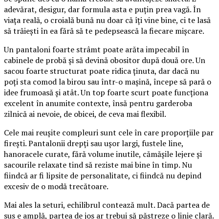
adevărat, desigur, dar formula asta e puțin prea vagă. În
viața reală, o croială bună nu doar că îți vine bine, ci te lasă
să trăiești în ea fără să te pedepsească la fiecare mișcare.
Un pantaloni foarte strâmt poate arăta impecabil în
cabinele de probă și să devină obositor după două ore. Un
sacou foarte structurat poate ridica ținuta, dar dacă nu
poți sta comod la birou sau într-o mașină, începe să pară o
idee frumoasă și atât. Un top foarte scurt poate funcționa
excelent în anumite contexte, însă pentru garderoba
zilnică ai nevoie, de obicei, de ceva mai flexibil.
Cele mai reușite compleuri sunt cele în care proporțiile par
firești. Pantalonii drepți sau ușor largi, fustele line,
hanoracele curate, fără volume inutile, cămășile lejere și
sacourile relaxate tind să reziste mai bine în timp. Nu
fiindcă ar fi lipsite de personalitate, ci fiindcă nu depind
excesiv de o modă trecătoare.
Mai ales la seturi, echilibrul contează mult. Dacă partea de
sus e amplă, partea de jos ar trebui să păstreze o linie clară.