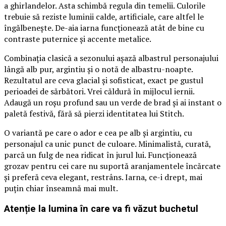
a ghirlandelor. Asta schimbă regula din temelii. Culorile
trebuie să reziste luminii calde, artificiale, care altfel le
îngălbenește. De-aia iarna funcționează atât de bine cu
contraste puternice și accente metalice.
Combinația clasică a sezonului așază albastrul personajului
lângă alb pur, argintiu și o notă de albastru-noapte.
Rezultatul are ceva glacial și sofisticat, exact pe gustul
perioadei de sărbători. Vrei căldură în mijlocul iernii.
Adaugă un roșu profund sau un verde de brad și ai instant o
paletă festivă, fără să pierzi identitatea lui Stitch.
O variantă pe care o ador e cea pe alb și argintiu, cu
personajul ca unic punct de culoare. Minimalistă, curată,
parcă un fulg de nea ridicat în jurul lui. Funcționează
grozav pentru cei care nu suportă aranjamentele încărcate
și preferă ceva elegant, restrâns. Iarna, ce-i drept, mai
puțin chiar înseamnă mai mult.
Atenție la lumina în care va fi văzut buchetul