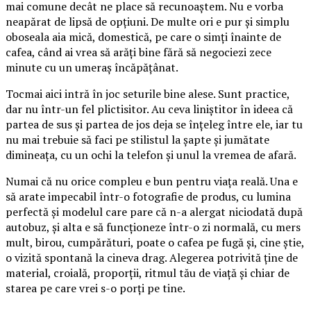
mai comune decât ne place să recunoaștem. Nu e vorba
neapărat de lipsă de opțiuni. De multe ori e pur și simplu
oboseala aia mică, domestică, pe care o simți înainte de
cafea, când ai vrea să arăți bine fără să negociezi zece
minute cu un umeraș încăpățânat.
Tocmai aici intră în joc seturile bine alese. Sunt practice,
dar nu într-un fel plictisitor. Au ceva liniștitor în ideea că
partea de sus și partea de jos deja se înțeleg între ele, iar tu
nu mai trebuie să faci pe stilistul la șapte și jumătate
dimineața, cu un ochi la telefon și unul la vremea de afară.
Numai că nu orice compleu e bun pentru viața reală. Una e
să arate impecabil într-o fotografie de produs, cu lumina
perfectă și modelul care pare că n-a alergat niciodată după
autobuz, și alta e să funcționeze într-o zi normală, cu mers
mult, birou, cumpărături, poate o cafea pe fugă și, cine știe,
o vizită spontană la cineva drag. Alegerea potrivită ține de
material, croială, proporții, ritmul tău de viață și chiar de
starea pe care vrei s-o porți pe tine.