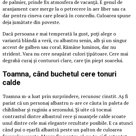
de palmier, prinde fix atmosfera de vacanță. E genul de
aranjament care merge la o petrecere în aer liber sau ca
dar pentru cineva care pleacă în concediu. Culoarea spune
deja jumătate din poveste.
Dacă persoana e mai temperată la gust, poți alege o
variantă blândă a verii, cu albastru senin, alb și un singur
accent de galben sau coral. Rămâne luminos, dar nu
strident. Vara nu cere neapărat culori țipătoare. Cere mai
degrabă curaj și contururi clare, care țin piept soarelui.
Toamna, când buchetul cere tonuri
calde
Toamna m-a luat prin surprindere, recunosc cinstit. Aș fi
pariat că un personaj albastru n-are ce căuta în paleta de
chihlimbar și ruginiu a sezonului. Și uite că tocmai
contrastul dintre albastrul rece și nuanțele calde scoate
unul dintre cele mai elegante rezultate posibile. E ca atunci
când pui o eșarfă albastră peste un palton de culoarea