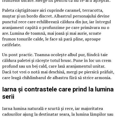
frunzelor uscate. Merge fix pentru că nu te-ai fi așteptat.
Paleta câștigătoare aici cuprinde caramel, terracotta,
muștar și un bordo discret. Albastrul personajului devine
punctul rece care echilibrează căldura din jur, iar întregul
aranjament capătă o profunzime pe care primăvara nu o
are. Lumina de toamnă, mai joasă și mai aurie, scoate
frumos tonurile calde, le face să pară pline, aproape
catifelate.
Un pont practic. Toamna ocolește albul pur, fiindcă taie
căldura paletei și răcește totul brusc. Pune în loc un crem
profund sau un bej cald, care lasă aranjamentul unitar.
Dacă tot vrei o notă mai deschisă, mergi pe piersică prăfuit,
care leagă chihlimbarul de albastru fără să strice armonia.
Iarna și contrastele care prind la lumina
serii
Iarna lumina naturală e scurtă și rece, iar majoritatea
cadourilor ajung la destinatar seara, la lumina lămpilor sau