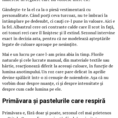
Gândește-te la el ca la o piesă vestimentară cu
personalitate. Când porți ceva turcoaz, nu te îmbraci la
întâmplare pe dedesubt, ci cauți ce-l pune în valoare. Aici e
la fel. Albastrul cere ori contraste calde care îl scot în față,
ori tonuri reci care îl liniștesc și îl extind. Sezonul intervine
exact în decizia asta, pentru că ne modelează așteptările
legate de culoare aproape pe nesimțite.
Mai e un lucru pe care l-am prins abia în timp. Florile
naturale și cele lucrate manual, din materiale textile sau
hârtie, reacționează diferit la aceeași culoare, în funcție de
lumina anotimpului. Un roz care pare delicat în aprilie
devine spălăcit într-o zi cenușie de noiembrie. Așa că nu
vorbim doar despre nuanțe, ci și despre intensitate și
despre cum cade lumina pe ele.
Primăvara și pastelurile care respiră
Primăvara e, fără doar și poate, sezonul cel mai prietenos