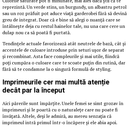
Culorile saturate pot fi minunate, mai ales dacă știi că te
reprezintă. Un verde stins, un burgundy, un albastru petrol
sau un roz prăfuit pot aduce viață garderobei fără să devină
greu de integrat. Doar că e bine să alegi o nuanță care se
întâlnește deja cu restul hainelor tale, nu una care cere un
dulap nou ca să poată fi purtată.
Tendințele actuale favorizează atât neutrele de bază, cât și
accentele de culoare introduse prin seturi ușor de separat
și recombinat. Asta face compleurile și mai utile, fiindcă
poți cumpăra o culoare care te scoate puțin din rutină, dar
fără să te condamne la o singură formulă de styling.
Imprimeurile cer mai multă atenție
decât par la început
Aici părerile sunt împărțite. Unele femei se simt grozav în
imprimeuri și le poartă cu o naturalețe care nu poate fi
învățată. Altele, deși le admiră, au mereu senzația că
imprimeul intră primul într-o încăpere și ele abia apoi.