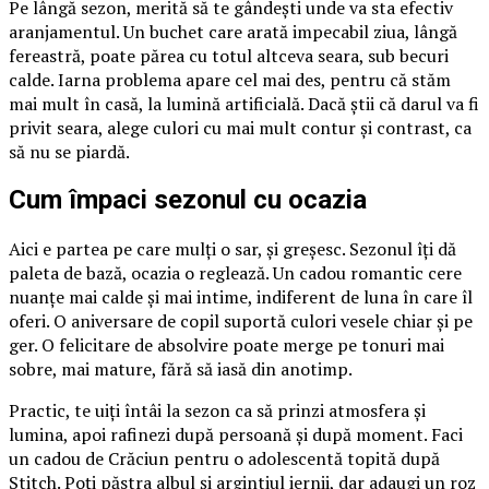
Pe lângă sezon, merită să te gândești unde va sta efectiv
aranjamentul. Un buchet care arată impecabil ziua, lângă
fereastră, poate părea cu totul altceva seara, sub becuri
calde. Iarna problema apare cel mai des, pentru că stăm
mai mult în casă, la lumină artificială. Dacă știi că darul va fi
privit seara, alege culori cu mai mult contur și contrast, ca
să nu se piardă.
Cum împaci sezonul cu ocazia
Aici e partea pe care mulți o sar, și greșesc. Sezonul îți dă
paleta de bază, ocazia o reglează. Un cadou romantic cere
nuanțe mai calde și mai intime, indiferent de luna în care îl
oferi. O aniversare de copil suportă culori vesele chiar și pe
ger. O felicitare de absolvire poate merge pe tonuri mai
sobre, mai mature, fără să iasă din anotimp.
Practic, te uiți întâi la sezon ca să prinzi atmosfera și
lumina, apoi rafinezi după persoană și după moment. Faci
un cadou de Crăciun pentru o adolescentă topită după
Stitch. Poți păstra albul și argintiul iernii, dar adaugi un roz