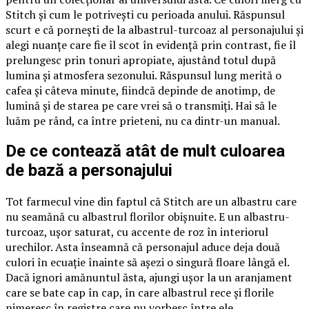
Stitch și cum le potrivești cu perioada anului. Răspunsul
scurt e că pornești de la albastrul-turcoaz al personajului și
alegi nuanțe care fie îl scot în evidență prin contrast, fie îl
prelungesc prin tonuri apropiate, ajustând totul după
lumina și atmosfera sezonului. Răspunsul lung merită o
cafea și câteva minute, fiindcă depinde de anotimp, de
lumină și de starea pe care vrei să o transmiți. Hai să le
luăm pe rând, ca între prieteni, nu ca dintr-un manual.
De ce contează atât de mult culoarea
de bază a personajului
Tot farmecul vine din faptul că Stitch are un albastru care
nu seamănă cu albastrul florilor obișnuite. E un albastru-
turcoaz, ușor saturat, cu accente de roz în interiorul
urechilor. Asta înseamnă că personajul aduce deja două
culori în ecuație înainte să așezi o singură floare lângă el.
Dacă ignori amănuntul ăsta, ajungi ușor la un aranjament
care se bate cap în cap, în care albastrul rece și florile
nimeresc în registre care nu vorbesc între ele.