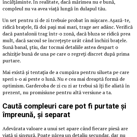
încălțăminte. În realitate, dacă mărimea nu e bună,
compleul nu va avea viață lungă în dulapul tău.
Un set pentru zi de zi trebuie probat în mișcare. Așază-te,
ridică brațele, fă doi pași mai mari, trage aer adânc. Verifică
dacă pantalonii trag într-o zonă, dacă bluza se ridică prea
mult, dacă sacoul se încrețește urât când închizi brațele.
Sună banal, știu, dar tocmai detaliile astea despart o
achiziție bună de una pe care o regreți discret după prima
purtare.
Mai există și tentația de a cumpăra pentru silueta pe care
speri s-o ai peste o lună. Nu e cea mai dreaptă formă de
optimism. Garderoba de zi cu zi ar trebui să îți fie aliată în
prezent, nu promisiune pentru altă versiune a ta.
Caută compleuri care pot fi purtate și
împreună, și separat
Adevărata valoare a unui set apare când fiecare piesă are
viață și singură. Poate părea un detaliu secundar, dar nu