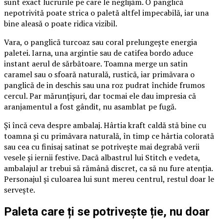
sunt exact lucrurile pe care le neglijăm. O panglică
nepotrivită poate strica o paletă altfel impecabilă, iar una
bine aleasă o poate ridica vizibil.
Vara, o panglică turcoaz sau coral prelungește energia
paletei. Iarna, una argintie sau de catifea bordo aduce
instant aerul de sărbătoare. Toamna merge un satin
caramel sau o sfoară naturală, rustică, iar primăvara o
panglică de in deschis sau una roz pudrat închide frumos
cercul. Par mărunțișuri, dar tocmai ele dau impresia că
aranjamentul a fost gândit, nu asamblat pe fugă.
Și încă ceva despre ambalaj. Hârtia kraft caldă stă bine cu
toamna și cu primăvara naturală, în timp ce hârtia colorată
sau cea cu finisaj satinat se potrivește mai degrabă verii
vesele și iernii festive. Dacă albastrul lui Stitch e vedeta,
ambalajul ar trebui să rămână discret, ca să nu fure atenția.
Personajul și culoarea lui sunt mereu centrul, restul doar le
servește.
Paleta care ți se potrivește ție, nu doar