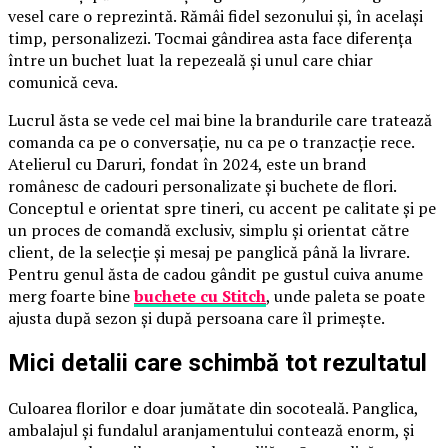
vesel care o reprezintă. Rămâi fidel sezonului și, în același
timp, personalizezi. Tocmai gândirea asta face diferența
între un buchet luat la repezeală și unul care chiar
comunică ceva.
Lucrul ăsta se vede cel mai bine la brandurile care tratează
comanda ca pe o conversație, nu ca pe o tranzacție rece.
Atelierul cu Daruri, fondat în 2024, este un brand
românesc de cadouri personalizate și buchete de flori.
Conceptul e orientat spre tineri, cu accent pe calitate și pe
un proces de comandă exclusiv, simplu și orientat către
client, de la selecție și mesaj pe panglică până la livrare.
Pentru genul ăsta de cadou gândit pe gustul cuiva anume
merg foarte bine
buchete cu Stitch
, unde paleta se poate
ajusta după sezon și după persoana care îl primește.
Mici detalii care schimbă tot rezultatul
Culoarea florilor e doar jumătate din socoteală. Panglica,
ambalajul și fundalul aranjamentului contează enorm, și