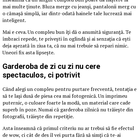
mai multe ținute. Bluza merge cu jeanși, pantalonii merg cu
o cămașă simplă, iar dintr-odată hainele tale lucrează mai
inteligent.
Mai e ceva. Un compleu bun îți dă o anumită siguranță. Te
îmbraci repede, te privești în oglindă și ai senzația că ești
deja așezată în ziua ta, că nu mai trebuie să repari nimic.
Uneori fix asta lipsește.
Garderoba de zi cu zi nu cere
spectaculos, ci potrivit
Când alegi un compleu pentru purtare frecventă, tentația e
să te lași dusă de piesa cea mai fotogenică. Un imprimeu
puternic, o culoare foarte la modă, un material care cade
superb în poze. Numai că garderoba zilnică nu trăiește din
fotografii, trăiește din repetiție.
Asta înseamnă că primul criteriu nu ar trebui să fie efectul
de wow, ci cât de des îl vei purta fără să simți că te-ai