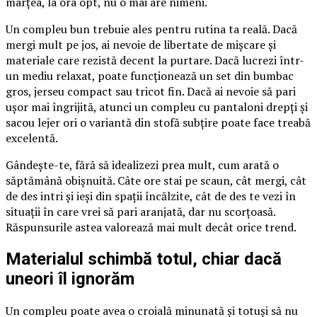
marțea, la ora opt, nu o mai are nimeni.
Un compleu bun trebuie ales pentru rutina ta reală. Dacă
mergi mult pe jos, ai nevoie de libertate de mișcare și
materiale care rezistă decent la purtare. Dacă lucrezi într-
un mediu relaxat, poate funcționează un set din bumbac
gros, jerseu compact sau tricot fin. Dacă ai nevoie să pari
ușor mai îngrijită, atunci un compleu cu pantaloni drepți și
sacou lejer ori o variantă din stofă subțire poate face treabă
excelentă.
Gândește-te, fără să idealizezi prea mult, cum arată o
săptămână obișnuită. Câte ore stai pe scaun, cât mergi, cât
de des intri și ieși din spații încălzite, cât de des te vezi în
situații în care vrei să pari aranjată, dar nu scorțoasă.
Răspunsurile astea valorează mai mult decât orice trend.
Materialul schimbă totul, chiar dacă
uneori îl ignorăm
Un compleu poate avea o croială minunată și totuși să nu