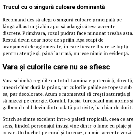
Trucul cu o singură culoare dominantă
Recomand des să alegi o singură culoare principală pe
lângă albastru și abia apoi să adaugi câteva accente
discrete. Primăvara, rozul pudrat face minunat treaba asta.
Restul devin doar note de sprijin. Așa scapi de
aranjamentele aglomerate, în care fiecare floare se luptă
pentru atenție și, până la urmă, nu iese nimic în evidență.
Vara și culorile care nu se sfiesc
Vara schimbă regulile cu totul. Lumina e puternică, directă,
uneori chiar dură la prânz, iar culorile palide se topesc sub
ea, par decolorate. Acum e momentul să crești saturația și
să mizezi pe energie. Coralul, fucsia, turcoazul mai aprins și
galbenul cald devin dintr-odată potrivite, ba chiar de dorit.
Stitch se simte excelent într-o paletă tropicală, ceea ce are
sens, fiindcă personajul însuși vine dintr-o lume cu plaje și
ocean. Un buchet pe coral și turcoaz, cu mici accente verzi