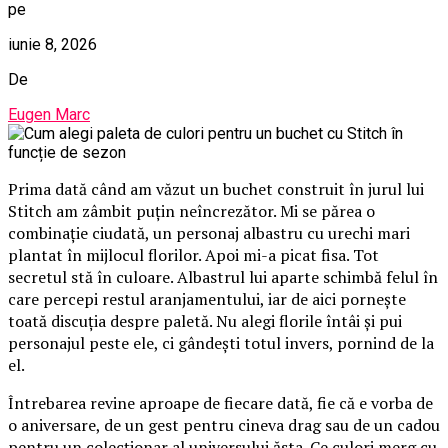
pe
iunie 8, 2026
De
Eugen Marc
Prima dată când am văzut un buchet construit în jurul lui
Stitch am zâmbit puțin neîncrezător. Mi se părea o
combinație ciudată, un personaj albastru cu urechi mari
plantat în mijlocul florilor. Apoi mi-a picat fisa. Tot
secretul stă în culoare. Albastrul lui aparte schimbă felul în
care percepi restul aranjamentului, iar de aici pornește
toată discuția despre paletă. Nu alegi florile întâi și pui
personajul peste ele, ci gândești totul invers, pornind de la
el.
Întrebarea revine aproape de fiecare dată, fie că e vorba de
o aniversare, de un gest pentru cineva drag sau de un cadou
pentru un colecționar al universului ăsta. Ce culori merg cu