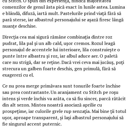
cu Stitch. O spun din experiență, fiindcă majoritatea
comenzilor de genul ăsta pică exact în lunile astea. Lumina
e blândă, difuză, iartă mult. Pastelurile prind viață fără să
pară sterse, iar albastrul personajului se așază firesc lângă
nuanțe deschise.
Direcția cea mai sigură rămâne combinația dintre roz
pudrat, lila pal și un alb cald, ușor cremos. Rozul leagă
personajul de accentele lui interioare, lila construiește o
punte între albastru și roz, iar albul aduce aer. O paletă
care nu strigă, dar se reține. Dacă vrei ceva mai jucăuș, poți
strecura un galben foarte deschis, gen primulă, fără să
exagerezi cu el.
Ce nu prea merge primăvara sunt tonurile foarte închise
sau prea contrastante. Un aranjament cu Stitch pe roșu
intens și verde închis va arăta, ca să fiu sincer, parcă rătăcit
din alt sezon. Mintea noastră asociază aprilie cu
prospețime, iar culorile grele rup senzația. Mai bine ții totul
ușor, aproape transparent, și lași albastrul personajului să
fie singurul accent puternic.