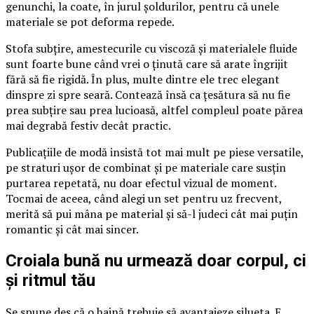
genunchi, la coate, în jurul șoldurilor, pentru că unele
materiale se pot deforma repede.
Stofa subțire, amestecurile cu viscoză și materialele fluide
sunt foarte bune când vrei o ținută care să arate îngrijit
fără să fie rigidă. În plus, multe dintre ele trec elegant
dinspre zi spre seară. Contează însă ca țesătura să nu fie
prea subțire sau prea lucioasă, altfel compleul poate părea
mai degrabă festiv decât practic.
Publicațiile de modă insistă tot mai mult pe piese versatile,
pe straturi ușor de combinat și pe materiale care susțin
purtarea repetată, nu doar efectul vizual de moment.
Tocmai de aceea, când alegi un set pentru uz frecvent,
merită să pui mâna pe material și să-l judeci cât mai puțin
romantic și cât mai sincer.
Croiala bună nu urmează doar corpul, ci
și ritmul tău
Se spune des că o haină trebuie să avantajeze silueta. E