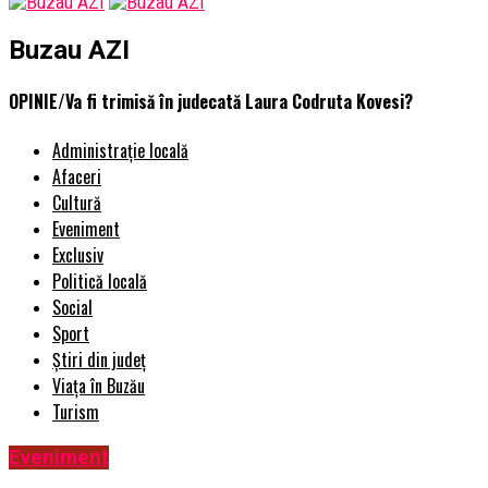
Buzau AZI
OPINIE/Va fi trimisă în judecată Laura Codruta Kovesi?
Administrație locală
Afaceri
Cultură
Eveniment
Exclusiv
Politică locală
Social
Sport
Știri din județ
Viața în Buzău
Turism
Eveniment