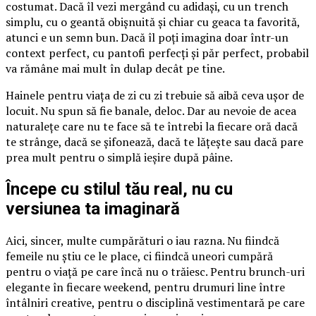
costumat. Dacă îl vezi mergând cu adidași, cu un trench
simplu, cu o geantă obișnuită și chiar cu geaca ta favorită,
atunci e un semn bun. Dacă îl poți imagina doar într-un
context perfect, cu pantofi perfecți și păr perfect, probabil
va rămâne mai mult în dulap decât pe tine.
Hainele pentru viața de zi cu zi trebuie să aibă ceva ușor de
locuit. Nu spun să fie banale, deloc. Dar au nevoie de acea
naturalețe care nu te face să te întrebi la fiecare oră dacă
te strânge, dacă se șifonează, dacă te lățește sau dacă pare
prea mult pentru o simplă ieșire după pâine.
Începe cu stilul tău real, nu cu
versiunea ta imaginară
Aici, sincer, multe cumpărături o iau razna. Nu fiindcă
femeile nu știu ce le place, ci fiindcă uneori cumpără
pentru o viață pe care încă nu o trăiesc. Pentru brunch-uri
elegante în fiecare weekend, pentru drumuri line între
întâlniri creative, pentru o disciplină vestimentară pe care