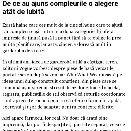
De ce au ajuns compleurile o alegere
atât de iubită
Există haine care cer mult de la tine și haine care te ajută.
Un compleu reușit intră în a doua categorie. Îți oferă
impresia de ținută pusă la punct fără să te oblige la prea
multă planificare, iar asta, sincer, valorează mult în
garderoba de zi cu zi.
În ultimii ani, ideea de garderobă utilă a câștigat teren.
Editorii Vogue vorbesc despre piese de bază versatile,
purtate sezon după sezon, iar Who What Wear insistă pe
ideea unui dulap construit conștient, din piese care se
combină ușor și reduc stresul deciziilor zilnice. În același
registru, publicațiile de stil observă că seturile coordonate
sunt apreciate tocmai pentru că oferă o formulă rapidă,
coerentă și ușor de adaptat pentru contexte diferite.
Aici apare farmecul lor real. Nu doar că arată bine
împreună, dar pot fi despărțite și purtate separat, ceea ce
înseamnă că un singur compleu bun poate da naștere la