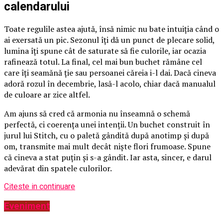
calendarului
Toate regulile astea ajută, însă nimic nu bate intuiția când o
ai exersată un pic. Sezonul îți dă un punct de plecare solid,
lumina îți spune cât de saturate să fie culorile, iar ocazia
rafinează totul. La final, cel mai bun buchet rămâne cel
care îți seamănă ție sau persoanei căreia i-l dai. Dacă cineva
adoră rozul în decembrie, lasă-l acolo, chiar dacă manualul
de culoare ar zice altfel.
Am ajuns să cred că armonia nu înseamnă o schemă
perfectă, ci coerența unei intenții. Un buchet construit în
jurul lui Stitch, cu o paletă gândită după anotimp și după
om, transmite mai mult decât niște flori frumoase. Spune
că cineva a stat puțin și s-a gândit. Iar asta, sincer, e darul
adevărat din spatele culorilor.
Citeste in continuare
Eveniment