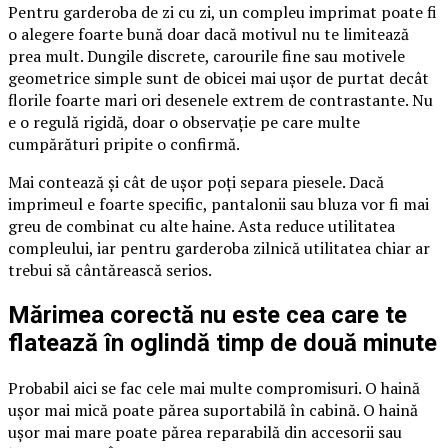
Pentru garderoba de zi cu zi, un compleu imprimat poate fi
o alegere foarte bună doar dacă motivul nu te limitează
prea mult. Dungile discrete, carourile fine sau motivele
geometrice simple sunt de obicei mai ușor de purtat decât
florile foarte mari ori desenele extrem de contrastante. Nu
e o regulă rigidă, doar o observație pe care multe
cumpărături pripite o confirmă.
Mai contează și cât de ușor poți separa piesele. Dacă
imprimeul e foarte specific, pantalonii sau bluza vor fi mai
greu de combinat cu alte haine. Asta reduce utilitatea
compleului, iar pentru garderoba zilnică utilitatea chiar ar
trebui să cântărească serios.
Mărimea corectă nu este cea care te
flatează în oglindă timp de două minute
Probabil aici se fac cele mai multe compromisuri. O haină
ușor mai mică poate părea suportabilă în cabină. O haină
ușor mai mare poate părea reparabilă din accesorii sau