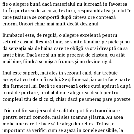
fie o alegere bună dacă materialul nu lucrează în favoarea
ta. În purtarea de zi cu zi, textura, respirabilitatea și felul în
care țesătura se comportă după câteva ore contează
enorm. Uneori chiar mai mult decât designul.
Bumbacul este, de regulă, o alegere excelentă pentru
seturile casual. Respiră bine, se simte familiar pe piele și nu
dă senzația aia de haină care te obligă să stai dreaptă ca să
arate bine. Dacă are și un mic procent de elastan, cu atât
mai bine, fiindcă se mișcă frumos și nu devine rigid.
Inul este superb, mai ales în sezonul cald, dar trebuie
acceptat cu tot cu firea lui. Se șifonează, iar asta face parte
din farmecul lui. Dacă te enervează orice cută apărută după
o oră de purtare, probabil nu e alegerea ideală pentru
compleul tău de zi cu zi, chiar dacă pe umeraș pare poveste.
Tricotul fin sau jerseul de calitate pot fi extraordinare
pentru seturi comode, mai ales toamna și iarna. Au acea
moliciune care te face să le alegi din reflex. Totuși, e
important să verifici cum se așază în zonele sensibile, la