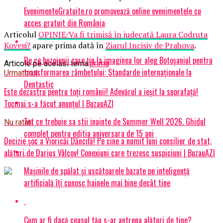
EvenimenteGratuite.ro promovează online evenimentele cu
acces gratuit din România
Articolul
OPINIE/Va fi trimisă în judecată Laura Codruta
Kovesi?
apare prima dată în
Ziarul Incisiv de Prahova
.
De ce buzoienii care țin la imaginea lor aleg Botoșaniul pentru
Articole pe aceiasi tema:
prima
transformarea zâmbetului: Standarde internaționale la
Urmatorul
Dentastic
Este dezastru pentru toți românii! Adevărul a ieșit la suprafață!
Tocmai s-a făcut anunțul | BuzauAZI
Tot ce trebuie sa stii inainte de Summer Well 2026. Ghidul
Nu ratati
complet pentru editia aniversara de 15 ani
Decizie șoc a Vioricăi Dăncilă! Pe cine a numit luni consilier de stat,
alături de Darius Vâlcov! Conexiuni care trezesc suspiciuni | BuzauAZI
Mașinile de spălat și uscătoarele bazate pe inteligență
artificială îți cunosc hainele mai bine decât tine
Cum ar fi dacă ceasul tău s-ar antrena alături de tine?