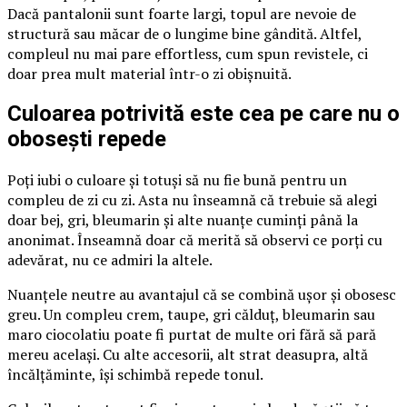
Dacă pantalonii sunt foarte largi, topul are nevoie de
structură sau măcar de o lungime bine gândită. Altfel,
compleul nu mai pare effortless, cum spun revistele, ci
doar prea mult material într-o zi obișnuită.
Culoarea potrivită este cea pe care nu o
obosești repede
Poți iubi o culoare și totuși să nu fie bună pentru un
compleu de zi cu zi. Asta nu înseamnă că trebuie să alegi
doar bej, gri, bleumarin și alte nuanțe cuminți până la
anonimat. Înseamnă doar că merită să observi ce porți cu
adevărat, nu ce admiri la altele.
Nuanțele neutre au avantajul că se combină ușor și obosesc
greu. Un compleu crem, taupe, gri călduț, bleumarin sau
maro ciocolatiu poate fi purtat de multe ori fără să pară
mereu același. Cu alte accesorii, alt strat deasupra, altă
încălțăminte, își schimbă repede tonul.