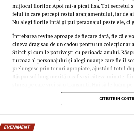
mijlocul florilor. Apoi mi-a picat fisa. Tot secretul 
felul în care percepi restul aranjamentului, iar de a
Nu alegi florile întâi și pui personajul peste ele, ci 
Întrebarea revine aproape de fiecare dată, fie că e v
cineva drag sau de un cadou pentru un colecționar a
Stitch și cum le potrivești cu perioada anului. Răspu
turcoaz al personajului și alegi nuanțe care fie îl sco
prelungesc prin tonuri apropiate, ajustând totul d
Răspunsul lung merită o cafea și câteva minute, fi
starea pe care vrei să o transmiți. Hai să le luăm pe 
manual.
CITESTE IN CONT
De ce contează atât de mult cul
personajului
EVENIMENT
Tot farmecul vine din faptul că Stitch are un albast