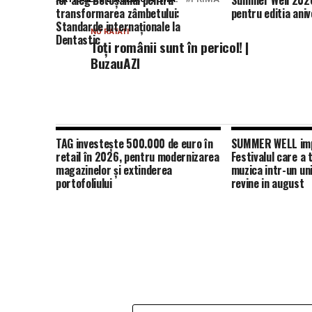
lor aleg Botoșaniul pentru
Summer Well 2026
transformarea zâmbetului:
pentru editia aniv
Standarde internaționale la
NU RATATI
Dentastic
Toți românii sunt în pericol! |
BuzauAZI
TAG investește 500.000 de euro în
SUMMER WELL impl
retail în 2026, pentru modernizarea
Festivalul care a
magazinelor și extinderea
muzica intr-un un
portofoliului
revine in august