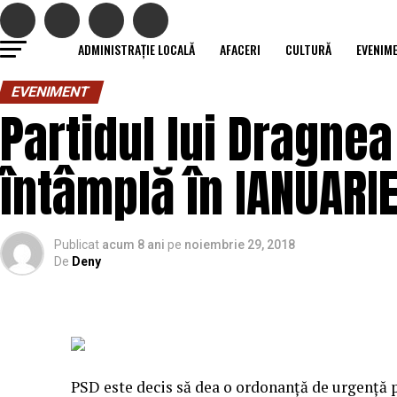
ADMINISTRAȚIE LOCALĂ
AFACERI
CULTURĂ
EVENIM
EVENIMENT
Partidul lui Dragne
întâmplă în IANUARIE
Publicat
acum 8 ani
pe
noiembrie 29, 2018
De
Deny
PSD este decis să dea o ordonanţă de urgenţă p