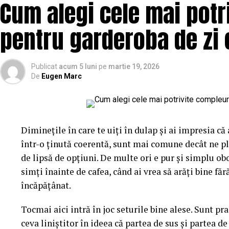
Cum alegi cele mai potr
obișnuite. E un albastru-turcoaz, ușor saturat, cu ac
înseamnă că personajul aduce deja două culori în ecu
pentru garderoba de zi 
lângă el. Dacă ignori amănuntul ăsta, ajungi ușor la
care albastrul rece și florile nimeresc în registre ca
Publicat
acum 5 luni
pe
martie 19, 2026
De
Eugen Marc
Gândește-te la el ca la o piesă vestimentară cu pers
îmbraci la întâmplare pe dedesubt, ci cauți ce-l pune 
ori contraste calde care îl scot în față, ori tonuri rec
intervine exact în decizia asta, pentru că ne model
Diminețile în care te uiți în dulap și ai impresia că
pe nesimțite.
într-o ținută coerentă, sunt mai comune decât ne p
Mai e un lucru pe care l-am prins abia în timp. Flori
de lipsă de opțiuni. De multe ori e pur și simplu ob
materiale textile sau hârtie, reacționează diferit la
simți înainte de cafea, când ai vrea să arăți bine f
anotimpului. Un roz care pare delicat în aprilie devi
încăpățânat.
noiembrie. Așa că nu vorbim doar despre nuanțe, ci 
Tocmai aici intră în joc seturile bine alese. Sunt prac
lumina pe ele.
ceva liniștitor în ideea că partea de sus și partea de 