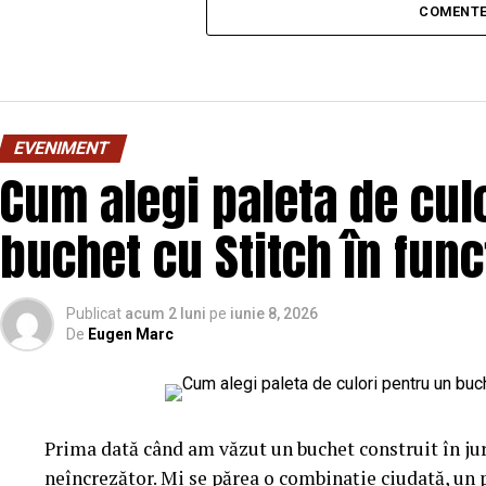
COMENTE
EVENIMENT
Cum alegi paleta de cul
buchet cu Stitch în fun
Publicat
acum 2 luni
pe
iunie 8, 2026
De
Eugen Marc
Prima dată când am văzut un buchet construit în ju
neîncrezător. Mi se părea o combinație ciudată, un 