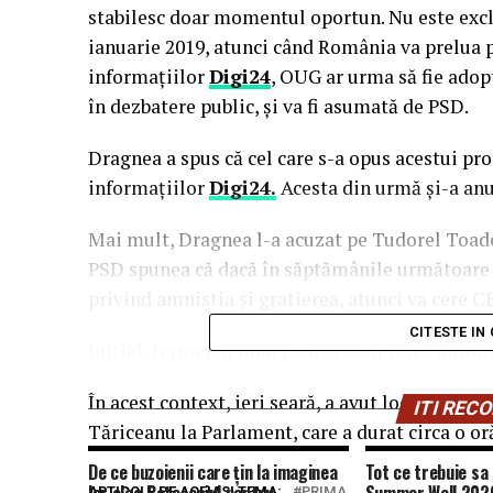
stabilesc doar momentul oportun. Nu este excl
ianuarie 2019, atunci când România va prelua p
informaţiilor
Digi24
, OUG ar urma să fie adopt
în dezbatere public, şi va fi asumată de PSD.
D
ragnea a spus că cel care s-a opus acestui pr
informaţiilor
Digi24.
Acesta din urmă şi-a anu
Mai mult, Dragnea l-a acuzat pe Tudorel Toader
PSD spunea că dacă în săptămânile următoare 
privind amnistia şi gratierea, atunci va cere C
CITESTE IN
Iniţial, termenul final pentru adoptarea aministi
În acest context, ieri seară, a avut loc o î
ntâlni
ITI RE
Tăriceanu la Parlament,
care a durat circa o or
De ce buzoienii care țin la imaginea
Tot ce trebuie sa 
ARTICOLE PE ACEIASI TEMA:
PRIMA