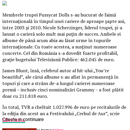
Membrele trupei Pussycat Dolls s-au bucurat de faimă
internaţională în timpul unei cariere de aproape şapte ani,
între 2003 şi 2010. Nicole Scherzinger, liderul trupei, şi-a
lansat o carieră solo mult mai puţin de succes. Ambele ei
albume de până acum abia au lăsat urme în topurile
internaţionale. Cu toate acestea, a susţinut numeroase
concerte. Cel din România s-a dovedit foarte profitabil,
graţie bugetului Televiziunii Publice: 462.045 de euro.
James Blunt, însă, celebrul autor al hit-ului „You’re
beautiful”, ale cărui albume s-au aflat în permanenţă în
topuri şi care a strâns de-a lungul carierei numeroase
premii – inclusiv cinci nominalizări Grammy – a fost plătit
doar cu 211.818 euro.
În total, TVR a cheltuit 1.027.996 de euro pe recitalurile de
la ediţia din acest an a Festivalului „Cerbul de Aur”, scrie
Libertatea.
Citeste in continuare