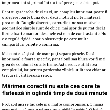
imprimeul intră primul într-o încăpere și ele abia apoi.
Pentru garderoba de zi cu zi, un compleu imprimat poate fi
o alegere foarte bună doar dacă motivul nu te limitează
prea mult. Dungile discrete, carourile fine sau motivele
geometrice simple sunt de obicei mai ușor de purtat decât
florile foarte mari ori desenele extrem de contrastante. Nu
e o regulă rigidă, doar o observație pe care multe
cumpărături pripite o confirmă.
Mai contează și cât de ușor poți separa piesele. Dacă
imprimeul e foarte specific, pantalonii sau bluza vor fi mai
greu de combinat cu alte haine. Asta reduce utilitatea
compleului, iar pentru garderoba zilnică utilitatea chiar ar
trebui să cântărească serios.
Mărimea corectă nu este cea care te
flatează în oglindă timp de două minute
Probabil aici se fac cele mai multe compromisuri. O haină
ușor mai mică poate părea suportabilă în cabină. O haină