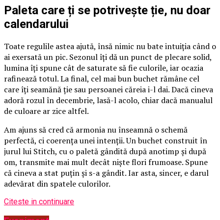
Paleta care ți se potrivește ție, nu doar
calendarului
Toate regulile astea ajută, însă nimic nu bate intuiția când o
ai exersată un pic. Sezonul îți dă un punct de plecare solid,
lumina îți spune cât de saturate să fie culorile, iar ocazia
rafinează totul. La final, cel mai bun buchet rămâne cel
care îți seamănă ție sau persoanei căreia i-l dai. Dacă cineva
adoră rozul în decembrie, lasă-l acolo, chiar dacă manualul
de culoare ar zice altfel.
Am ajuns să cred că armonia nu înseamnă o schemă
perfectă, ci coerența unei intenții. Un buchet construit în
jurul lui Stitch, cu o paletă gândită după anotimp și după
om, transmite mai mult decât niște flori frumoase. Spune
că cineva a stat puțin și s-a gândit. Iar asta, sincer, e darul
adevărat din spatele culorilor.
Citeste in continuare