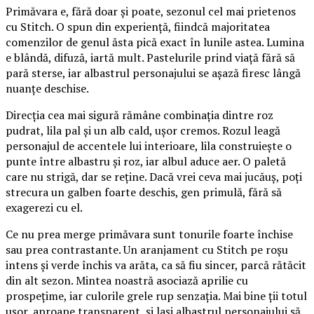
Primăvara e, fără doar și poate, sezonul cel mai prietenos
cu Stitch. O spun din experiență, fiindcă majoritatea
comenzilor de genul ăsta pică exact în lunile astea. Lumina
e blândă, difuză, iartă mult. Pastelurile prind viață fără să
pară sterse, iar albastrul personajului se așază firesc lângă
nuanțe deschise.
Direcția cea mai sigură rămâne combinația dintre roz
pudrat, lila pal și un alb cald, ușor cremos. Rozul leagă
personajul de accentele lui interioare, lila construiește o
punte între albastru și roz, iar albul aduce aer. O paletă
care nu strigă, dar se reține. Dacă vrei ceva mai jucăuș, poți
strecura un galben foarte deschis, gen primulă, fără să
exagerezi cu el.
Ce nu prea merge primăvara sunt tonurile foarte închise
sau prea contrastante. Un aranjament cu Stitch pe roșu
intens și verde închis va arăta, ca să fiu sincer, parcă rătăcit
din alt sezon. Mintea noastră asociază aprilie cu
prospețime, iar culorile grele rup senzația. Mai bine ții totul
ușor, aproape transparent, și lași albastrul personajului să