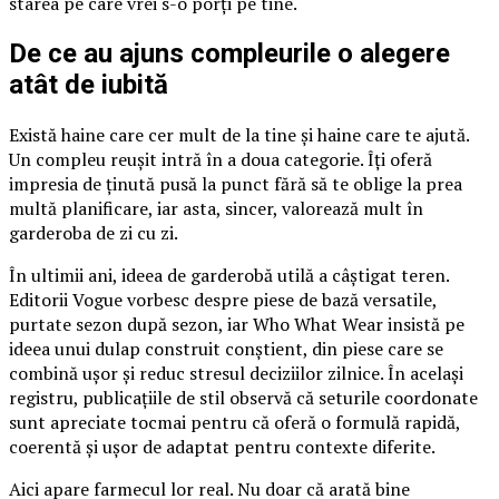
starea pe care vrei s-o porți pe tine.
De ce au ajuns compleurile o alegere
atât de iubită
Există haine care cer mult de la tine și haine care te ajută.
Un compleu reușit intră în a doua categorie. Îți oferă
impresia de ținută pusă la punct fără să te oblige la prea
multă planificare, iar asta, sincer, valorează mult în
garderoba de zi cu zi.
În ultimii ani, ideea de garderobă utilă a câștigat teren.
Editorii Vogue vorbesc despre piese de bază versatile,
purtate sezon după sezon, iar Who What Wear insistă pe
ideea unui dulap construit conștient, din piese care se
combină ușor și reduc stresul deciziilor zilnice. În același
registru, publicațiile de stil observă că seturile coordonate
sunt apreciate tocmai pentru că oferă o formulă rapidă,
coerentă și ușor de adaptat pentru contexte diferite.
Aici apare farmecul lor real. Nu doar că arată bine