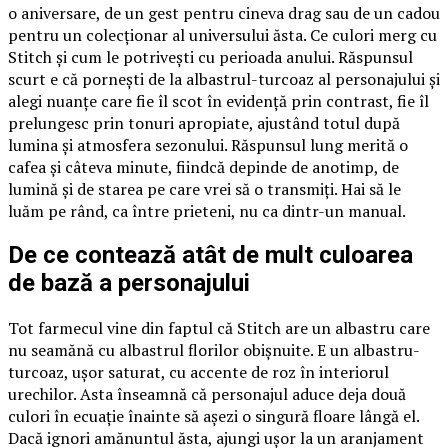
o aniversare, de un gest pentru cineva drag sau de un cadou
pentru un colecționar al universului ăsta. Ce culori merg cu
Stitch și cum le potrivești cu perioada anului. Răspunsul
scurt e că pornești de la albastrul-turcoaz al personajului și
alegi nuanțe care fie îl scot în evidență prin contrast, fie îl
prelungesc prin tonuri apropiate, ajustând totul după
lumina și atmosfera sezonului. Răspunsul lung merită o
cafea și câteva minute, fiindcă depinde de anotimp, de
lumină și de starea pe care vrei să o transmiți. Hai să le
luăm pe rând, ca între prieteni, nu ca dintr-un manual.
De ce contează atât de mult culoarea
de bază a personajului
Tot farmecul vine din faptul că Stitch are un albastru care
nu seamănă cu albastrul florilor obișnuite. E un albastru-
turcoaz, ușor saturat, cu accente de roz în interiorul
urechilor. Asta înseamnă că personajul aduce deja două
culori în ecuație înainte să așezi o singură floare lângă el.
Dacă ignori amănuntul ăsta, ajungi ușor la un aranjament