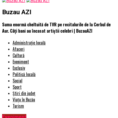
Buzau AZI
Suma enormă cheltuită de TVR pe recitalurile de la Cerbul de
Aur. Câți bani au încasat artiștii celebri | BuzauAZI
Administrație locală
Afaceri
Cultură
Eveniment
Exclusiv
Politică locală
Social
Sport
Știri din județ
Viața în Buzău
Turism
Eveniment