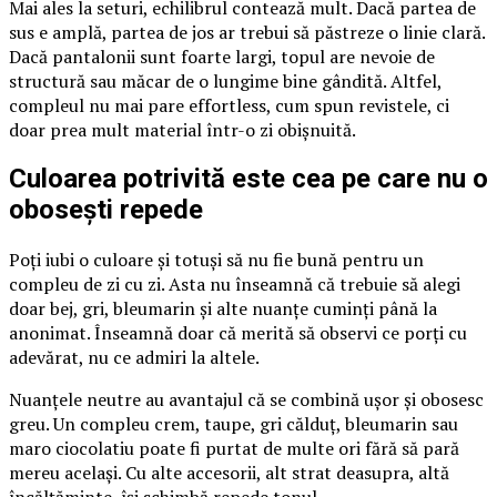
Mai ales la seturi, echilibrul contează mult. Dacă partea de
sus e amplă, partea de jos ar trebui să păstreze o linie clară.
Dacă pantalonii sunt foarte largi, topul are nevoie de
structură sau măcar de o lungime bine gândită. Altfel,
compleul nu mai pare effortless, cum spun revistele, ci
doar prea mult material într-o zi obișnuită.
Culoarea potrivită este cea pe care nu o
obosești repede
Poți iubi o culoare și totuși să nu fie bună pentru un
compleu de zi cu zi. Asta nu înseamnă că trebuie să alegi
doar bej, gri, bleumarin și alte nuanțe cuminți până la
anonimat. Înseamnă doar că merită să observi ce porți cu
adevărat, nu ce admiri la altele.
Nuanțele neutre au avantajul că se combină ușor și obosesc
greu. Un compleu crem, taupe, gri călduț, bleumarin sau
maro ciocolatiu poate fi purtat de multe ori fără să pară
mereu același. Cu alte accesorii, alt strat deasupra, altă