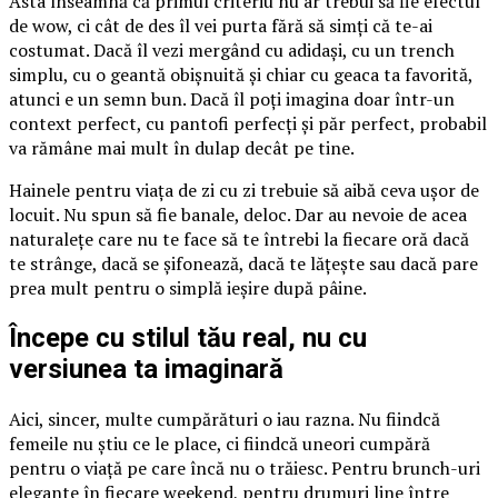
Asta înseamnă că primul criteriu nu ar trebui să fie efectul
de wow, ci cât de des îl vei purta fără să simți că te-ai
costumat. Dacă îl vezi mergând cu adidași, cu un trench
simplu, cu o geantă obișnuită și chiar cu geaca ta favorită,
atunci e un semn bun. Dacă îl poți imagina doar într-un
context perfect, cu pantofi perfecți și păr perfect, probabil
va rămâne mai mult în dulap decât pe tine.
Hainele pentru viața de zi cu zi trebuie să aibă ceva ușor de
locuit. Nu spun să fie banale, deloc. Dar au nevoie de acea
naturalețe care nu te face să te întrebi la fiecare oră dacă
te strânge, dacă se șifonează, dacă te lățește sau dacă pare
prea mult pentru o simplă ieșire după pâine.
Începe cu stilul tău real, nu cu
versiunea ta imaginară
Aici, sincer, multe cumpărături o iau razna. Nu fiindcă
femeile nu știu ce le place, ci fiindcă uneori cumpără
pentru o viață pe care încă nu o trăiesc. Pentru brunch-uri
elegante în fiecare weekend, pentru drumuri line între