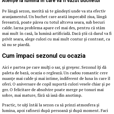
Atenție la lumina în care va fi văzut buchetul
Pe lângă sezon, merită să te gândești unde va sta efectiv
aranjamentul. Un buchet care arată impecabil ziua, lângă
fereastră, poate părea cu totul altceva seara, sub becuri
calde. Iarna problema apare cel mai des, pentru că stăm
mai mult în casă, la lumină artificială. Dacă știi că darul va fi
privit seara, alege culori cu mai mult contur și contrast, ca
să nu se piardă.
Cum împaci sezonul cu ocazia
Aici e partea pe care mulți o sar, și greșesc. Sezonul îți dă
paleta de bază, ocazia o reglează. Un cadou romantic cere
nuanțe mai calde și mai intime, indiferent de luna în care îl
oferi. O aniversare de copil suportă culori vesele chiar și pe
ger. O felicitare de absolvire poate merge pe tonuri mai
sobre, mai mature, fără să iasă din anotimp.
Practic, te uiți întâi la sezon ca să prinzi atmosfera și
lumina, apoi rafinezi după persoană și după moment. Faci