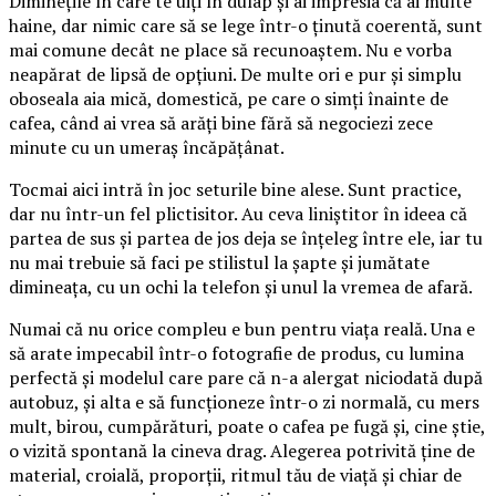
Diminețile în care te uiți în dulap și ai impresia că ai multe
haine, dar nimic care să se lege într-o ținută coerentă, sunt
mai comune decât ne place să recunoaștem. Nu e vorba
neapărat de lipsă de opțiuni. De multe ori e pur și simplu
oboseala aia mică, domestică, pe care o simți înainte de
cafea, când ai vrea să arăți bine fără să negociezi zece
minute cu un umeraș încăpățânat.
Tocmai aici intră în joc seturile bine alese. Sunt practice,
dar nu într-un fel plictisitor. Au ceva liniștitor în ideea că
partea de sus și partea de jos deja se înțeleg între ele, iar tu
nu mai trebuie să faci pe stilistul la șapte și jumătate
dimineața, cu un ochi la telefon și unul la vremea de afară.
Numai că nu orice compleu e bun pentru viața reală. Una e
să arate impecabil într-o fotografie de produs, cu lumina
perfectă și modelul care pare că n-a alergat niciodată după
autobuz, și alta e să funcționeze într-o zi normală, cu mers
mult, birou, cumpărături, poate o cafea pe fugă și, cine știe,
o vizită spontană la cineva drag. Alegerea potrivită ține de
material, croială, proporții, ritmul tău de viață și chiar de