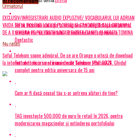
Articole pe aceiasi tema:
prima
Iti recomandam
Urmatorul
EXCLUSIV/INREGISTRARI AUDIO EXPLOZIVE/ VOCABULARUL LUI ADRIAN
De ce buzoienii care țin la imaginea lor aleg Botoșaniul pentru
VAIDA SEFUL POLITIEI LOCALE PLOIESTI SI GANDURILE SALE CRIMINALE
transformarea zâmbetului: Standarde internaționale la
DE A II OMORA PE POLITISTII LOCALI FLOREA DANIEL SI NEAGU TOMINA
Dentastic
Nu ratati
Șeful Telekom spune adevărul. De ce are Orange o viteză de download
Tot ce trebuie sa stii inainte de Summer Well 2026. Ghidul
la internet de trei ori mai mare decât Telekom | BuzauAZI
complet pentru editia aniversara de 15 ani
Cum ar fi dacă ceasul tău s-ar antrena alături de tine?
TAG investește 500.000 de euro în retail în 2026, pentru
modernizarea magazinelor și extinderea portofoliului