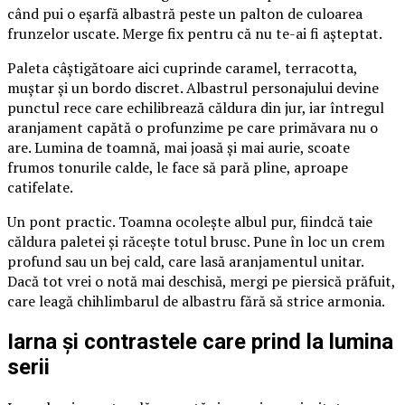
când pui o eșarfă albastră peste un palton de culoarea
frunzelor uscate. Merge fix pentru că nu te-ai fi așteptat.
Paleta câștigătoare aici cuprinde caramel, terracotta,
muștar și un bordo discret. Albastrul personajului devine
punctul rece care echilibrează căldura din jur, iar întregul
aranjament capătă o profunzime pe care primăvara nu o
are. Lumina de toamnă, mai joasă și mai aurie, scoate
frumos tonurile calde, le face să pară pline, aproape
catifelate.
Un pont practic. Toamna ocolește albul pur, fiindcă taie
căldura paletei și răcește totul brusc. Pune în loc un crem
profund sau un bej cald, care lasă aranjamentul unitar.
Dacă tot vrei o notă mai deschisă, mergi pe piersică prăfuit,
care leagă chihlimbarul de albastru fără să strice armonia.
Iarna și contrastele care prind la lumina
serii