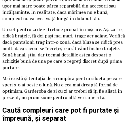
ușor mai mare poate părea reparabilă din accesorii sau
încălțăminte. În realitate, dacă mărimea nu e bună,
compleul nu va avea viață lungă în dulapul tău.
Un set pentru zi de zi trebuie probat în mișcare. Așază-te,
ridică brațele, fă doi pași mai mari, trage aer adânc. Verifică
dacă pantalonii trag într-o zonă, dacă bluza se ridică prea
mult, dacă sacoul se încrețește urât când închizi brațele.
Sună banal, știu, dar tocmai detaliile astea despart o
achiziție bună de una pe care o regreți discret după prima
purtare.
Mai există și tentația de a cumpăra pentru silueta pe care
speri s-o ai peste o lună. Nu e cea mai dreaptă formă de
optimism. Garderoba de zi cu zi ar trebui să îți fie aliată în
prezent, nu promisiune pentru altă versiune a ta.
Caută compleuri care pot fi purtate și
împreună, și separat