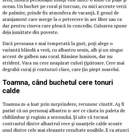
ocean. Un buchet pe coral și turcoaz, cu mici accente verzi
de palmier, prinde fix atmosfera de vacanță. E genul de
aranjament care merge la o petrecere în aer liber sau ca
dar pentru cineva care pleacă în concediu. Culoarea spune
deja jumătate din poveste.
Dacă persoana e mai temperată la gust, poți alege o
variantă blândă a verii, cu albastru senin, alb și un singur
accent de galben sau coral. Rămâne luminos, dar nu
strident. Vara nu cere neapărat culori țipătoare. Cere mai
degrabă curaj și contururi clare, care țin piept soarelui.
Toamna, când buchetul cere tonuri
calde
Toamna m-a luat prin surprindere, recunosc cinstit. Aș fi
pariat că un personaj albastru n-are ce căuta în paleta de
chihlimbar și ruginiu a sezonului. Și uite că tocmai
contrastul dintre albastrul rece și nuanțele calde scoate
unul dintre cele mai elegante rezultate posibile. E ca atunci