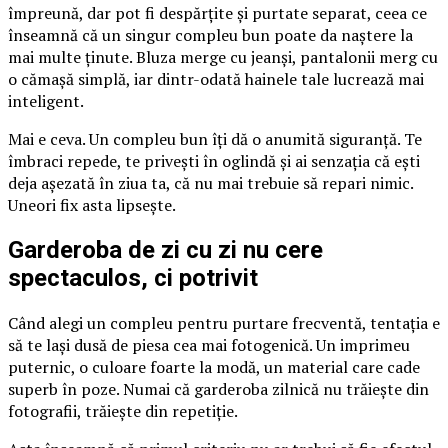
împreună, dar pot fi despărțite și purtate separat, ceea ce
înseamnă că un singur compleu bun poate da naștere la
mai multe ținute. Bluza merge cu jeanși, pantalonii merg cu
o cămașă simplă, iar dintr-odată hainele tale lucrează mai
inteligent.
Mai e ceva. Un compleu bun îți dă o anumită siguranță. Te
îmbraci repede, te privești în oglindă și ai senzația că ești
deja așezată în ziua ta, că nu mai trebuie să repari nimic.
Uneori fix asta lipsește.
Garderoba de zi cu zi nu cere
spectaculos, ci potrivit
Când alegi un compleu pentru purtare frecventă, tentația e
să te lași dusă de piesa cea mai fotogenică. Un imprimeu
puternic, o culoare foarte la modă, un material care cade
superb în poze. Numai că garderoba zilnică nu trăiește din
fotografii, trăiește din repetiție.