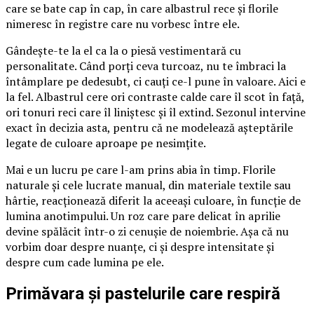
care se bate cap în cap, în care albastrul rece și florile
nimeresc în registre care nu vorbesc între ele.
Gândește-te la el ca la o piesă vestimentară cu
personalitate. Când porți ceva turcoaz, nu te îmbraci la
întâmplare pe dedesubt, ci cauți ce-l pune în valoare. Aici e
la fel. Albastrul cere ori contraste calde care îl scot în față,
ori tonuri reci care îl liniștesc și îl extind. Sezonul intervine
exact în decizia asta, pentru că ne modelează așteptările
legate de culoare aproape pe nesimțite.
Mai e un lucru pe care l-am prins abia în timp. Florile
naturale și cele lucrate manual, din materiale textile sau
hârtie, reacționează diferit la aceeași culoare, în funcție de
lumina anotimpului. Un roz care pare delicat în aprilie
devine spălăcit într-o zi cenușie de noiembrie. Așa că nu
vorbim doar despre nuanțe, ci și despre intensitate și
despre cum cade lumina pe ele.
Primăvara și pastelurile care respiră