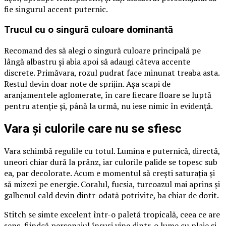
fie singurul accent puternic.
Trucul cu o singură culoare dominantă
Recomand des să alegi o singură culoare principală pe
lângă albastru și abia apoi să adaugi câteva accente
discrete. Primăvara, rozul pudrat face minunat treaba asta.
Restul devin doar note de sprijin. Așa scapi de
aranjamentele aglomerate, în care fiecare floare se luptă
pentru atenție și, până la urmă, nu iese nimic în evidență.
Vara și culorile care nu se sfiesc
Vara schimbă regulile cu totul. Lumina e puternică, directă,
uneori chiar dură la prânz, iar culorile palide se topesc sub
ea, par decolorate. Acum e momentul să crești saturația și
să mizezi pe energie. Coralul, fucsia, turcoazul mai aprins și
galbenul cald devin dintr-odată potrivite, ba chiar de dorit.
Stitch se simte excelent într-o paletă tropicală, ceea ce are
sens, fiindcă personajul însuși vine dintr-o lume cu plaje și