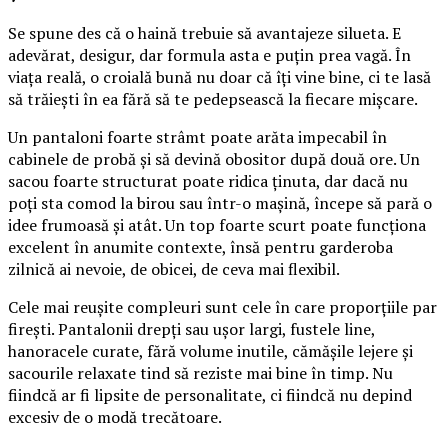
Se spune des că o haină trebuie să avantajeze silueta. E
adevărat, desigur, dar formula asta e puțin prea vagă. În
viața reală, o croială bună nu doar că îți vine bine, ci te lasă
să trăiești în ea fără să te pedepsească la fiecare mișcare.
Un pantaloni foarte strâmt poate arăta impecabil în
cabinele de probă și să devină obositor după două ore. Un
sacou foarte structurat poate ridica ținuta, dar dacă nu
poți sta comod la birou sau într-o mașină, începe să pară o
idee frumoasă și atât. Un top foarte scurt poate funcționa
excelent în anumite contexte, însă pentru garderoba
zilnică ai nevoie, de obicei, de ceva mai flexibil.
Cele mai reușite compleuri sunt cele în care proporțiile par
firești. Pantalonii drepți sau ușor largi, fustele line,
hanoracele curate, fără volume inutile, cămășile lejere și
sacourile relaxate tind să reziste mai bine în timp. Nu
fiindcă ar fi lipsite de personalitate, ci fiindcă nu depind
excesiv de o modă trecătoare.