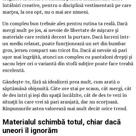
întâlniri creative, pentru o disciplină vestimentară pe care
marțea, la ora opt, nu o mai are nimeni.
Un compleu bun trebuie ales pentru rutina ta reală. Dacă
mergi mult pe jos, ai nevoie de libertate de mișcare și
materiale care rezistă decent la purtare. Dacă lucrezi într-
un mediu relaxat, poate funcționează un set din bumbac
gros, jerseu compact sau tricot fin. Dacă ai nevoie să pari
ușor mai îngrijită, atunci un compleu cu pantaloni drepți și
sacou lejer ori o variantă din stofă subțire poate face treabă
excelentă.
Gândește-te, fără să idealizezi prea mult, cum arată o
săptămână obișnuită. Câte ore stai pe scaun, cât mergi, cât
de des intri și ieși din spații încălzite, cât de des te vezi în
situații în care vrei să pari aranjată, dar nu scorțoasă.
Răspunsurile astea valorează mai mult decât orice trend.
Materialul schimbă totul, chiar dacă
uneori îl ignorăm