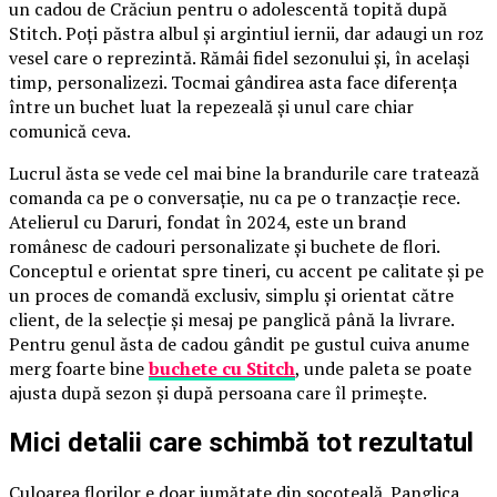
un cadou de Crăciun pentru o adolescentă topită după
Stitch. Poți păstra albul și argintiul iernii, dar adaugi un roz
vesel care o reprezintă. Rămâi fidel sezonului și, în același
timp, personalizezi. Tocmai gândirea asta face diferența
între un buchet luat la repezeală și unul care chiar
comunică ceva.
Lucrul ăsta se vede cel mai bine la brandurile care tratează
comanda ca pe o conversație, nu ca pe o tranzacție rece.
Atelierul cu Daruri, fondat în 2024, este un brand
românesc de cadouri personalizate și buchete de flori.
Conceptul e orientat spre tineri, cu accent pe calitate și pe
un proces de comandă exclusiv, simplu și orientat către
client, de la selecție și mesaj pe panglică până la livrare.
Pentru genul ăsta de cadou gândit pe gustul cuiva anume
merg foarte bine
buchete cu Stitch
, unde paleta se poate
ajusta după sezon și după persoana care îl primește.
Mici detalii care schimbă tot rezultatul
Culoarea florilor e doar jumătate din socoteală. Panglica,