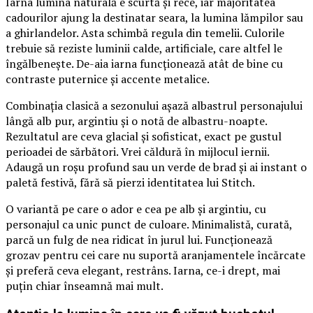
Iarna lumina naturală e scurtă și rece, iar majoritatea
cadourilor ajung la destinatar seara, la lumina lămpilor sau
a ghirlandelor. Asta schimbă regula din temelii. Culorile
trebuie să reziste luminii calde, artificiale, care altfel le
îngălbenește. De-aia iarna funcționează atât de bine cu
contraste puternice și accente metalice.
Combinația clasică a sezonului așază albastrul personajului
lângă alb pur, argintiu și o notă de albastru-noapte.
Rezultatul are ceva glacial și sofisticat, exact pe gustul
perioadei de sărbători. Vrei căldură în mijlocul iernii.
Adaugă un roșu profund sau un verde de brad și ai instant o
paletă festivă, fără să pierzi identitatea lui Stitch.
O variantă pe care o ador e cea pe alb și argintiu, cu
personajul ca unic punct de culoare. Minimalistă, curată,
parcă un fulg de nea ridicat în jurul lui. Funcționează
grozav pentru cei care nu suportă aranjamentele încărcate
și preferă ceva elegant, restrâns. Iarna, ce-i drept, mai
puțin chiar înseamnă mai mult.