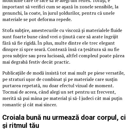
moliciune care te face să le alegi din reflex. Totuși, e
important să verifici cum se așază în zonele sensibile, la
genunchi, la coate, în jurul șoldurilor, pentru că unele
materiale se pot deforma repede.
Stofa subțire, amestecurile cu viscoză și materialele fluide
sunt foarte bune când vrei o ținută care să arate îngrijit
fără să fie rigidă. În plus, multe dintre ele trec elegant
dinspre zi spre seară. Contează însă ca țesătura să nu fie
prea subțire sau prea lucioasă, altfel compleul poate părea
mai degrabă festiv decât practic.
Publicațiile de modă insistă tot mai mult pe piese versatile,
pe straturi ușor de combinat și pe materiale care susțin
purtarea repetată, nu doar efectul vizual de moment.
Tocmai de aceea, când alegi un set pentru uz frecvent,
merită să pui mâna pe material și să-l judeci cât mai puțin
romantic și cât mai sincer.
Croiala bună nu urmează doar corpul, ci
și ritmul tău