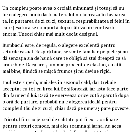
Un compleu poate avea o croială minunată și totuși să nu
fie o alegere bună dacă materialul nu lucrează în favoarea
ta. În purtarea de zi cu zi, textura, respirabilitatea și felul în
care țesătura se comportă după câteva ore contează
enorm. Uneori chiar mai mult decât designul.
Bumbacul este, de regulă, o alegere excelentă pentru
seturile casual. Respiră bine, se simte familiar pe piele și nu
dă senzația aia de haină care te obligă să stai dreaptă ca să
arate bine. Dacă are și un mic procent de elastan, cu atât
mai bine, fiindcă se mișcă frumos și nu devine rigid.
Inul este superb, mai ales în sezonul cald, dar trebuie
acceptat cu tot cu firea lui. Se șifonează, iar asta face parte
din farmecul lui. Dacă te enervează orice cută apărută după
o oră de purtare, probabil nu e alegerea ideală pentru
compleul tău de zi cu zi, chiar dacă pe umeraș pare poveste.
Tricotul fin sau jerseul de calitate pot fi extraordinare
pentru seturi comode, mai ales toamna și iarna. Au acea