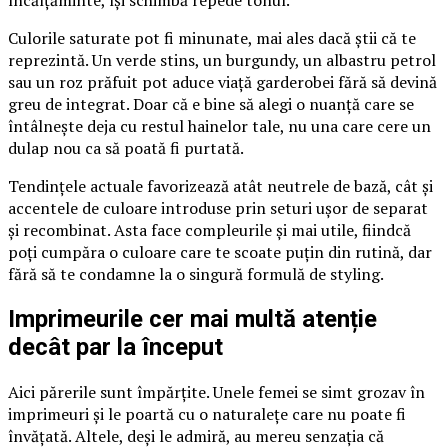
încălțăminte, își schimbă repede tonul.
Culorile saturate pot fi minunate, mai ales dacă știi că te
reprezintă. Un verde stins, un burgundy, un albastru petrol
sau un roz prăfuit pot aduce viață garderobei fără să devină
greu de integrat. Doar că e bine să alegi o nuanță care se
întâlnește deja cu restul hainelor tale, nu una care cere un
dulap nou ca să poată fi purtată.
Tendințele actuale favorizează atât neutrele de bază, cât și
accentele de culoare introduse prin seturi ușor de separat
și recombinat. Asta face compleurile și mai utile, fiindcă
poți cumpăra o culoare care te scoate puțin din rutină, dar
fără să te condamne la o singură formulă de styling.
Imprimeurile cer mai multă atenție
decât par la început
Aici părerile sunt împărțite. Unele femei se simt grozav în
imprimeuri și le poartă cu o naturalețe care nu poate fi
învățată. Altele, deși le admiră, au mereu senzația că