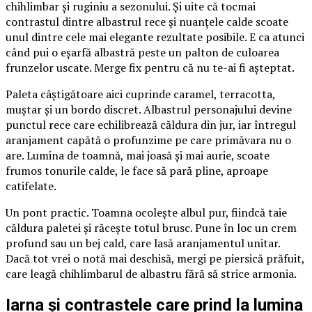
chihlimbar și ruginiu a sezonului. Și uite că tocmai
contrastul dintre albastrul rece și nuanțele calde scoate
unul dintre cele mai elegante rezultate posibile. E ca atunci
când pui o eșarfă albastră peste un palton de culoarea
frunzelor uscate. Merge fix pentru că nu te-ai fi așteptat.
Paleta câștigătoare aici cuprinde caramel, terracotta,
muștar și un bordo discret. Albastrul personajului devine
punctul rece care echilibrează căldura din jur, iar întregul
aranjament capătă o profunzime pe care primăvara nu o
are. Lumina de toamnă, mai joasă și mai aurie, scoate
frumos tonurile calde, le face să pară pline, aproape
catifelate.
Un pont practic. Toamna ocolește albul pur, fiindcă taie
căldura paletei și răcește totul brusc. Pune în loc un crem
profund sau un bej cald, care lasă aranjamentul unitar.
Dacă tot vrei o notă mai deschisă, mergi pe piersică prăfuit,
care leagă chihlimbarul de albastru fără să strice armonia.
Iarna și contrastele care prind la lumina