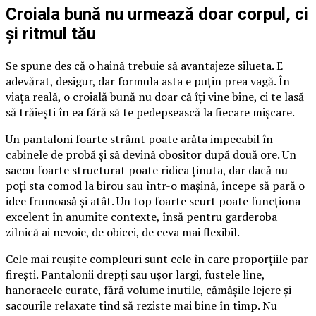
Croiala bună nu urmează doar corpul, ci
și ritmul tău
Se spune des că o haină trebuie să avantajeze silueta. E
adevărat, desigur, dar formula asta e puțin prea vagă. În
viața reală, o croială bună nu doar că îți vine bine, ci te lasă
să trăiești în ea fără să te pedepsească la fiecare mișcare.
Un pantaloni foarte strâmt poate arăta impecabil în
cabinele de probă și să devină obositor după două ore. Un
sacou foarte structurat poate ridica ținuta, dar dacă nu
poți sta comod la birou sau într-o mașină, începe să pară o
idee frumoasă și atât. Un top foarte scurt poate funcționa
excelent în anumite contexte, însă pentru garderoba
zilnică ai nevoie, de obicei, de ceva mai flexibil.
Cele mai reușite compleuri sunt cele în care proporțiile par
firești. Pantalonii drepți sau ușor largi, fustele line,
hanoracele curate, fără volume inutile, cămășile lejere și
sacourile relaxate tind să reziste mai bine în timp. Nu