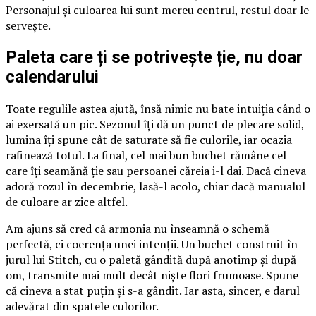
Personajul și culoarea lui sunt mereu centrul, restul doar le
servește.
Paleta care ți se potrivește ție, nu doar
calendarului
Toate regulile astea ajută, însă nimic nu bate intuiția când o
ai exersată un pic. Sezonul îți dă un punct de plecare solid,
lumina îți spune cât de saturate să fie culorile, iar ocazia
rafinează totul. La final, cel mai bun buchet rămâne cel
care îți seamănă ție sau persoanei căreia i-l dai. Dacă cineva
adoră rozul în decembrie, lasă-l acolo, chiar dacă manualul
de culoare ar zice altfel.
Am ajuns să cred că armonia nu înseamnă o schemă
perfectă, ci coerența unei intenții. Un buchet construit în
jurul lui Stitch, cu o paletă gândită după anotimp și după
om, transmite mai mult decât niște flori frumoase. Spune
că cineva a stat puțin și s-a gândit. Iar asta, sincer, e darul
adevărat din spatele culorilor.