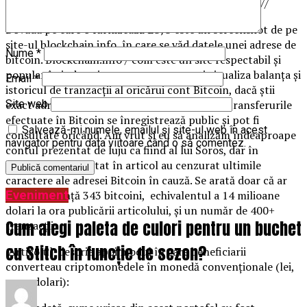
Codruţa Kovesi, Monica Macovei, Raluca Prună etc).//
Dovada pe care o furnizează LUJU este un screenshot de pe
site-ul blockchain.info, în care se văd datele unei adrese de
Nume
*
bitcoin. Blockchain.info / com este un site respectabil şi
popular în industria crypto, cu care poţi vizualiza balanţa şi
Email
*
istoricul de tranzacţii al oricărui cont Bitcoin, dacă ştii
exact adresa publică a acelui cont. Pentru că transferurile
Site web
efectuate în Bitcoin se înregistrează public şi pot fi
Salvează-mi numele, emailul și site-ul web în acest
consultate oricând. Am vrut şi eu să analizăm îndeaproape
navigator pentru data viitoare când o să comentez.
contul prezentat de luju ca fiind al lui Soros, dar în
screenshot-ul postat în articol au cenzurat ultimile
caractere ale adresei Bitcoin în cauză. Se arată doar că ar
Eveniment
avea în balanţă 343 bitcoini, echivalentul a 14 milioane
dolari la ora publicării articolului, şi un număr de 400+
Cum alegi paleta de culori pentru un buchet
tranzacţii.
cu Stitch în funcție de sezon?
Articolul descrie apoi modul în care beneficiarii
converteau criptomonedele în monedă convenţionale (lei,
euro, dolari):