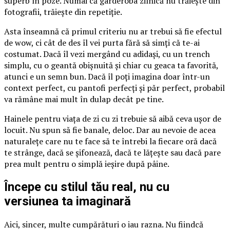
superb în poze. Numai că garderoba zilnică nu trăiește din
fotografii, trăiește din repetiție.
Asta înseamnă că primul criteriu nu ar trebui să fie efectul
de wow, ci cât de des îl vei purta fără să simți că te-ai
costumat. Dacă îl vezi mergând cu adidași, cu un trench
simplu, cu o geantă obișnuită și chiar cu geaca ta favorită,
atunci e un semn bun. Dacă îl poți imagina doar într-un
context perfect, cu pantofi perfecți și păr perfect, probabil
va rămâne mai mult în dulap decât pe tine.
Hainele pentru viața de zi cu zi trebuie să aibă ceva ușor de
locuit. Nu spun să fie banale, deloc. Dar au nevoie de acea
naturalețe care nu te face să te întrebi la fiecare oră dacă
te strânge, dacă se șifonează, dacă te lățește sau dacă pare
prea mult pentru o simplă ieșire după pâine.
Începe cu stilul tău real, nu cu
versiunea ta imaginară
Aici, sincer, multe cumpărături o iau razna. Nu fiindcă