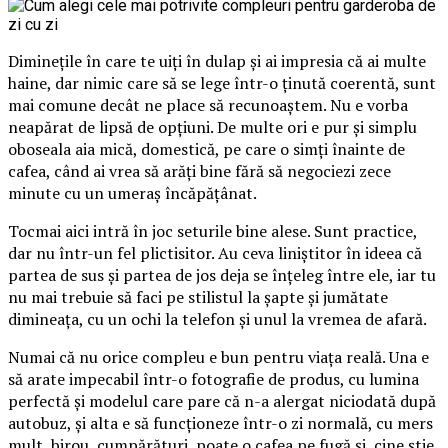
Diminețile în care te uiți în dulap și ai impresia că ai multe
haine, dar nimic care să se lege într-o ținută coerentă, sunt
mai comune decât ne place să recunoaștem. Nu e vorba
neapărat de lipsă de opțiuni. De multe ori e pur și simplu
oboseala aia mică, domestică, pe care o simți înainte de
cafea, când ai vrea să arăți bine fără să negociezi zece
minute cu un umeraș încăpățânat.
Tocmai aici intră în joc seturile bine alese. Sunt practice,
dar nu într-un fel plictisitor. Au ceva liniștitor în ideea că
partea de sus și partea de jos deja se înțeleg între ele, iar tu
nu mai trebuie să faci pe stilistul la șapte și jumătate
dimineața, cu un ochi la telefon și unul la vremea de afară.
Numai că nu orice compleu e bun pentru viața reală. Una e
să arate impecabil într-o fotografie de produs, cu lumina
perfectă și modelul care pare că n-a alergat niciodată după
autobuz, și alta e să funcționeze într-o zi normală, cu mers
mult, birou, cumpărături, poate o cafea pe fugă și, cine știe,