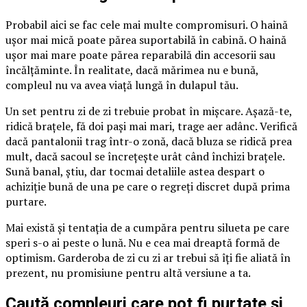
Probabil aici se fac cele mai multe compromisuri. O haină
ușor mai mică poate părea suportabilă în cabină. O haină
ușor mai mare poate părea reparabilă din accesorii sau
încălțăminte. În realitate, dacă mărimea nu e bună,
compleul nu va avea viață lungă în dulapul tău.
Un set pentru zi de zi trebuie probat în mișcare. Așază-te,
ridică brațele, fă doi pași mai mari, trage aer adânc. Verifică
dacă pantalonii trag într-o zonă, dacă bluza se ridică prea
mult, dacă sacoul se încrețește urât când închizi brațele.
Sună banal, știu, dar tocmai detaliile astea despart o
achiziție bună de una pe care o regreți discret după prima
purtare.
Mai există și tentația de a cumpăra pentru silueta pe care
speri s-o ai peste o lună. Nu e cea mai dreaptă formă de
optimism. Garderoba de zi cu zi ar trebui să îți fie aliată în
prezent, nu promisiune pentru altă versiune a ta.
Caută compleuri care pot fi purtate și