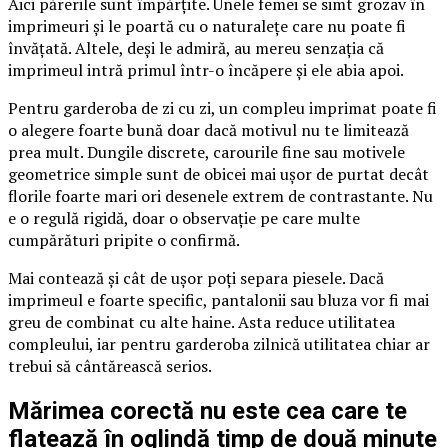
Aici părerile sunt împărțite. Unele femei se simt grozav în
imprimeuri și le poartă cu o naturalețe care nu poate fi
învățată. Altele, deși le admiră, au mereu senzația că
imprimeul intră primul într-o încăpere și ele abia apoi.
Pentru garderoba de zi cu zi, un compleu imprimat poate fi
o alegere foarte bună doar dacă motivul nu te limitează
prea mult. Dungile discrete, carourile fine sau motivele
geometrice simple sunt de obicei mai ușor de purtat decât
florile foarte mari ori desenele extrem de contrastante. Nu
e o regulă rigidă, doar o observație pe care multe
cumpărături pripite o confirmă.
Mai contează și cât de ușor poți separa piesele. Dacă
imprimeul e foarte specific, pantalonii sau bluza vor fi mai
greu de combinat cu alte haine. Asta reduce utilitatea
compleului, iar pentru garderoba zilnică utilitatea chiar ar
trebui să cântărească serios.
Mărimea corectă nu este cea care te
flatează în oglindă timp de două minute