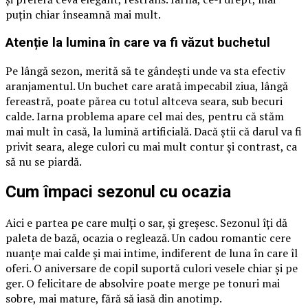
puțin chiar înseamnă mai mult.
Atenție la lumina în care va fi văzut buchetul
Pe lângă sezon, merită să te gândești unde va sta efectiv
aranjamentul. Un buchet care arată impecabil ziua, lângă
fereastră, poate părea cu totul altceva seara, sub becuri
calde. Iarna problema apare cel mai des, pentru că stăm
mai mult în casă, la lumină artificială. Dacă știi că darul va fi
privit seara, alege culori cu mai mult contur și contrast, ca
să nu se piardă.
Cum împaci sezonul cu ocazia
Aici e partea pe care mulți o sar, și greșesc. Sezonul îți dă
paleta de bază, ocazia o reglează. Un cadou romantic cere
nuanțe mai calde și mai intime, indiferent de luna în care îl
oferi. O aniversare de copil suportă culori vesele chiar și pe
ger. O felicitare de absolvire poate merge pe tonuri mai
sobre, mai mature, fără să iasă din anotimp.