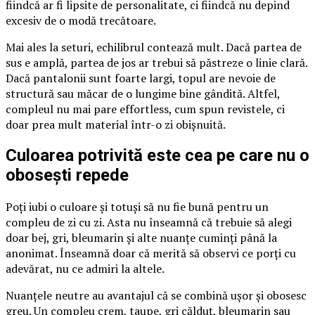
fiindcă ar fi lipsite de personalitate, ci fiindcă nu depind
excesiv de o modă trecătoare.
Mai ales la seturi, echilibrul contează mult. Dacă partea de
sus e amplă, partea de jos ar trebui să păstreze o linie clară.
Dacă pantalonii sunt foarte largi, topul are nevoie de
structură sau măcar de o lungime bine gândită. Altfel,
compleul nu mai pare effortless, cum spun revistele, ci
doar prea mult material într-o zi obișnuită.
Culoarea potrivită este cea pe care nu o
obosești repede
Poți iubi o culoare și totuși să nu fie bună pentru un
compleu de zi cu zi. Asta nu înseamnă că trebuie să alegi
doar bej, gri, bleumarin și alte nuanțe cuminți până la
anonimat. Înseamnă doar că merită să observi ce porți cu
adevărat, nu ce admiri la altele.
Nuanțele neutre au avantajul că se combină ușor și obosesc
greu. Un compleu crem, taupe, gri călduț, bleumarin sau