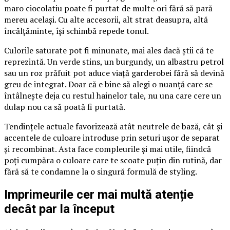
maro ciocolatiu poate fi purtat de multe ori fără să pară
mereu același. Cu alte accesorii, alt strat deasupra, altă
încălțăminte, își schimbă repede tonul.
Culorile saturate pot fi minunate, mai ales dacă știi că te
reprezintă. Un verde stins, un burgundy, un albastru petrol
sau un roz prăfuit pot aduce viață garderobei fără să devină
greu de integrat. Doar că e bine să alegi o nuanță care se
întâlnește deja cu restul hainelor tale, nu una care cere un
dulap nou ca să poată fi purtată.
Tendințele actuale favorizează atât neutrele de bază, cât și
accentele de culoare introduse prin seturi ușor de separat
și recombinat. Asta face compleurile și mai utile, fiindcă
poți cumpăra o culoare care te scoate puțin din rutină, dar
fără să te condamne la o singură formulă de styling.
Imprimeurile cer mai multă atenție
decât par la început