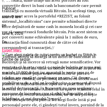
//Totodată, sume uriaşe din acest portofel au fost
convertite direct în bani cash la bancomatele care permit
Publicat
tranzacţii cu moneda virtuală Bitcoin. În aceleaşi timp, cei
care au avut acces la portofelul #REZIST, au folosit
acum 2 luni
sistemul „localbitcoins” care permite schimburi directe
pe
între deţînătorii de sume cash în moneda locală şi cei care
vor să convertească fondurile bitcoin. Prin acest sistem se
iunie 8, 2026
pot converti sume echivalente până la 1 milion de euro,
De
tranzacţia fiind cunoscută doar de către cei doi
corespondenţi ai tranzacţiei.//
Eugen Marc
Îndemn autorii să meargă la un astfel de bancomat în
Bucureşti şi să încerce să retragă sume semnificative. Vor
constata că le este cerută o copie de buletin pt sume mai
Prima dată când am văzut un buchet construit în jurul lui
mari de 10.000 dolari, iar aparatul le poate cere nr de
Stitch am zâmbit puțin neîncrezător. Mi se părea o
telefon sau email pt confirmare pe sms. Cât despre
combinație ciudată, un personaj albastru cu urechi mari
posibilitatea de a găşi pe localbitcoins o persoană dispusă
plantat în mijlocul florilor. Apoi mi-a picat fisa. Tot
la astfel de tranzacţii, în Bucureşti nu prea se găsesc
secretul stă în culoare. Albastrul lui aparte schimbă felul în
persoane de încredere care să aibă la dispoziţie atâta
care percepi restul aranjamentului, iar de aici pornește
lichiditate, ci mai degrabă “ţepari.”
toată discuția despre paletă. Nu alegi florile întâi și pui
personajul peste ele, ci gândești totul invers, pornind de la