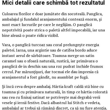
Mici detalii care schimbă tot rezultatul
Culoarea florilor e doar jumătate din socoteală. Panglica,
ambalajul și fundalul aranjamentului contează enorm, și
sunt exact lucrurile pe care le neglijăm. O panglică
nepotrivită poate strica o paletă altfel impecabilă, iar una
bine aleasă o poate ridica vizibil.
Vara, o panglică turcoaz sau coral prelungește energia
paletei. Iarna, una argintie sau de catifea bordo aduce
instant aerul de sărbătoare. Toamna merge un satin
caramel sau o sfoară naturală, rustică, iar primăvara o
panglică de in deschis sau una roz pudrat închide frumos
cercul. Par mărunțișuri, dar tocmai ele dau impresia că
aranjamentul a fost gândit, nu asamblat pe fugă.
Și încă ceva despre ambalaj. Hârtia kraft caldă stă bine cu
toamna și cu primăvara naturală, în timp ce hârtia colorată
sau cea cu finisaj satinat se potrivește mai degrabă verii
vesele și iernii festive. Dacă albastrul lui Stitch e vedeta,
ambalajul ar trebui să rămână discret, ca să nu fure atenția.