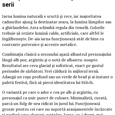
serii
Iarna lumina naturală e scurtă și rece, iar majoritatea
cadourilor ajung la destinatar seara, la lumina lămpilor sau
a ghirlandelor. Asta schimbă regula din temelii. Culorile
trebuie să reziste luminii calde, artificiale, care altfel le
îngălbenește. De-aia iarna funcționează atât de bine cu
contraste puternice și accente metalice.
Combinația clasică a sezonului așază albastrul personajului
lângă alb pur, argintiu și o notă de albastru-noapte.
Rezultatul are ceva glacial și sofisticat, exact pe gustul
perioadei de sărbători. Vrei căldură în mijlocul iernii.
Adaugă un roșu profund sau un verde de brad și ai instant o
paletă festivă, fără să pierzi identitatea lui Stitch.
O variantă pe care o ador e cea pe alb și argintiu, cu
personajul ca unic punct de culoare. Minimalistă, curată,
parcă un fulg de nea ridicat în jurul lui. Funcționează
grozav pentru cei care nu suportă aranjamentele încărcate
și preferă ceva elegant, restrâns. Iarna, ce-i drept, mai