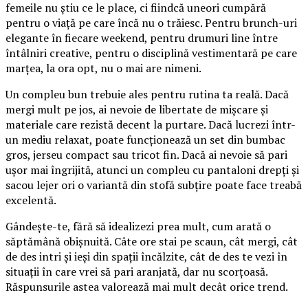
femeile nu știu ce le place, ci fiindcă uneori cumpără
pentru o viață pe care încă nu o trăiesc. Pentru brunch-uri
elegante în fiecare weekend, pentru drumuri line între
întâlniri creative, pentru o disciplină vestimentară pe care
marțea, la ora opt, nu o mai are nimeni.
Un compleu bun trebuie ales pentru rutina ta reală. Dacă
mergi mult pe jos, ai nevoie de libertate de mișcare și
materiale care rezistă decent la purtare. Dacă lucrezi într-
un mediu relaxat, poate funcționează un set din bumbac
gros, jerseu compact sau tricot fin. Dacă ai nevoie să pari
ușor mai îngrijită, atunci un compleu cu pantaloni drepți și
sacou lejer ori o variantă din stofă subțire poate face treabă
excelentă.
Gândește-te, fără să idealizezi prea mult, cum arată o
săptămână obișnuită. Câte ore stai pe scaun, cât mergi, cât
de des intri și ieși din spații încălzite, cât de des te vezi în
situații în care vrei să pari aranjată, dar nu scorțoasă.
Răspunsurile astea valorează mai mult decât orice trend.