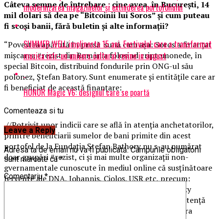
Câteva semne de întrebare
: cine avea,
în Bucureşti, 14
modernizarea magazinelor și extinderea portofoliului
mil dolari să dea pe
“
Bitcoinii lui Soros
”
şi cum puteau
fi scoşi banii, fără buletin şi alte informaţii
?
SUMMER WELL implineste 15 ani. Festivalul care a transformat
“Povestea apărută în presă sună cam aşa: Soros a finanţat
muzica intr-un univers cultural revine in august
mişcarea #rezist din România folosind criptomonede, în
special Bitcoin, distribuind fondurile prin ONG-ul său
polonez, Ștefan Batory. Sunt enumerate şi entităţile care ar
fi beneficiat de această finanţare:
HONOR Magic V6: designul care se poartă
Comenteaza si tu
//Potrivit unor indicii care se află în atenţia anchetatorilor,
Leave a Reply
printre beneficiarii sumelor de bani primite din acest
portofel de la Fundaţia Ștefan Bathory nu s-au numărat
Adresa ta de email nu va fi publicată.
Câmpurile obligatorii
doar grupări #rezist, ci şi mai multe organizaţii non-
sunt marcate cu
*
gvernamentale cunoscute în mediul online că susţînătoare
Comentariu
*
fervente ale DNA, Iohannis, Cioloş, USR etc, precum:
Declic, VaVedem, Corupţia Ucide, Oradea Civic, Funky
Citizens, Just, Casă Jurnalistului, Vice.com sau Rezistenţă
TV (care găzduia interviurile cu fosta şefa DNA Laura