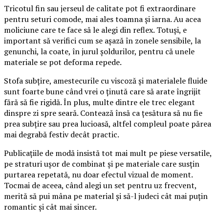
Tricotul fin sau jerseul de calitate pot fi extraordinare
pentru seturi comode, mai ales toamna și iarna. Au acea
moliciune care te face să le alegi din reflex. Totuși, e
important să verifici cum se așază în zonele sensibile, la
genunchi, la coate, în jurul șoldurilor, pentru că unele
materiale se pot deforma repede.
Stofa subțire, amestecurile cu viscoză și materialele fluide
sunt foarte bune când vrei o ținută care să arate îngrijit
fără să fie rigidă. În plus, multe dintre ele trec elegant
dinspre zi spre seară. Contează însă ca țesătura să nu fie
prea subțire sau prea lucioasă, altfel compleul poate părea
mai degrabă festiv decât practic.
Publicațiile de modă insistă tot mai mult pe piese versatile,
pe straturi ușor de combinat și pe materiale care susțin
purtarea repetată, nu doar efectul vizual de moment.
Tocmai de aceea, când alegi un set pentru uz frecvent,
merită să pui mâna pe material și să-l judeci cât mai puțin
romantic și cât mai sincer.