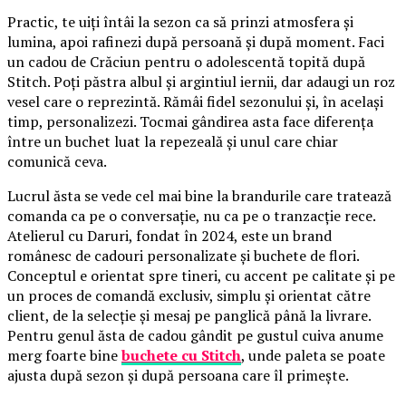
Practic, te uiți întâi la sezon ca să prinzi atmosfera și
lumina, apoi rafinezi după persoană și după moment. Faci
un cadou de Crăciun pentru o adolescentă topită după
Stitch. Poți păstra albul și argintiul iernii, dar adaugi un roz
vesel care o reprezintă. Rămâi fidel sezonului și, în același
timp, personalizezi. Tocmai gândirea asta face diferența
între un buchet luat la repezeală și unul care chiar
comunică ceva.
Lucrul ăsta se vede cel mai bine la brandurile care tratează
comanda ca pe o conversație, nu ca pe o tranzacție rece.
Atelierul cu Daruri, fondat în 2024, este un brand
românesc de cadouri personalizate și buchete de flori.
Conceptul e orientat spre tineri, cu accent pe calitate și pe
un proces de comandă exclusiv, simplu și orientat către
client, de la selecție și mesaj pe panglică până la livrare.
Pentru genul ăsta de cadou gândit pe gustul cuiva anume
merg foarte bine
buchete cu Stitch
, unde paleta se poate
ajusta după sezon și după persoana care îl primește.