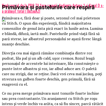
Noul searial de la PRO TV face ravagii. Audiența Antena 1 și Kanal D s-
Primăvara și pastelurile care respiră
a prăbușit total | BuzauAZI
Primăvara e, fără doar și poate, sezonul cel mai prietenos
cu Stitch. O spun din experiență, fiindcă majoritatea
comenzilor de genul ăsta pică exact în lunile astea. Lumina
e blândă, difuză, iartă mult. Pastelurile prind viață fără să
pară sterse, iar albastrul personajului se așază firesc lângă
nuanțe deschise.
Direcția cea mai sigură rămâne combinația dintre roz
pudrat, lila pal și un alb cald, ușor cremos. Rozul leagă
personajul de accentele lui interioare, lila construiește o
punte între albastru și roz, iar albul aduce aer. O paletă
care nu strigă, dar se reține. Dacă vrei ceva mai jucăuș, poți
strecura un galben foarte deschis, gen primulă, fără să
exagerezi cu el.
Ce nu prea merge primăvara sunt tonurile foarte închise
sau prea contrastante. Un aranjament cu Stitch pe roșu
intens și verde închis va arăta, ca să fiu sincer, parcă rătăcit