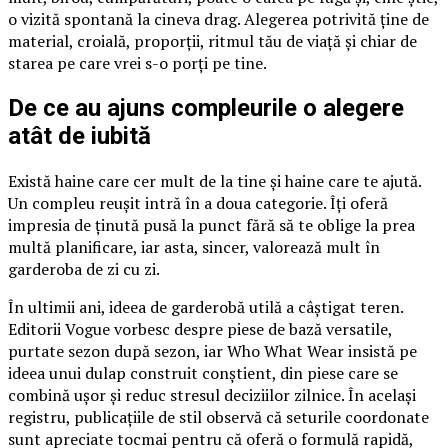
o vizită spontană la cineva drag. Alegerea potrivită ține de
material, croială, proporții, ritmul tău de viață și chiar de
starea pe care vrei s-o porți pe tine.
De ce au ajuns compleurile o alegere
atât de iubită
Există haine care cer mult de la tine și haine care te ajută.
Un compleu reușit intră în a doua categorie. Îți oferă
impresia de ținută pusă la punct fără să te oblige la prea
multă planificare, iar asta, sincer, valorează mult în
garderoba de zi cu zi.
În ultimii ani, ideea de garderobă utilă a câștigat teren.
Editorii Vogue vorbesc despre piese de bază versatile,
purtate sezon după sezon, iar Who What Wear insistă pe
ideea unui dulap construit conștient, din piese care se
combină ușor și reduc stresul deciziilor zilnice. În același
registru, publicațiile de stil observă că seturile coordonate
sunt apreciate tocmai pentru că oferă o formulă rapidă,