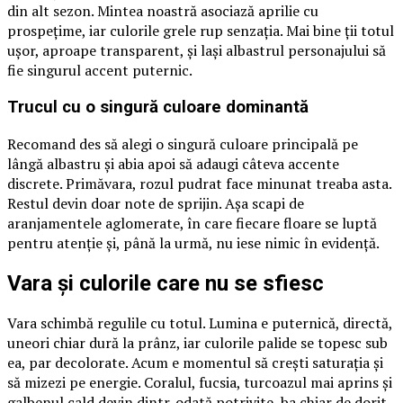
din alt sezon. Mintea noastră asociază aprilie cu
prospețime, iar culorile grele rup senzația. Mai bine ții totul
ușor, aproape transparent, și lași albastrul personajului să
fie singurul accent puternic.
Trucul cu o singură culoare dominantă
Recomand des să alegi o singură culoare principală pe
lângă albastru și abia apoi să adaugi câteva accente
discrete. Primăvara, rozul pudrat face minunat treaba asta.
Restul devin doar note de sprijin. Așa scapi de
aranjamentele aglomerate, în care fiecare floare se luptă
pentru atenție și, până la urmă, nu iese nimic în evidență.
Vara și culorile care nu se sfiesc
Vara schimbă regulile cu totul. Lumina e puternică, directă,
uneori chiar dură la prânz, iar culorile palide se topesc sub
ea, par decolorate. Acum e momentul să crești saturația și
să mizezi pe energie. Coralul, fucsia, turcoazul mai aprins și
galbenul cald devin dintr-odată potrivite, ba chiar de dorit.