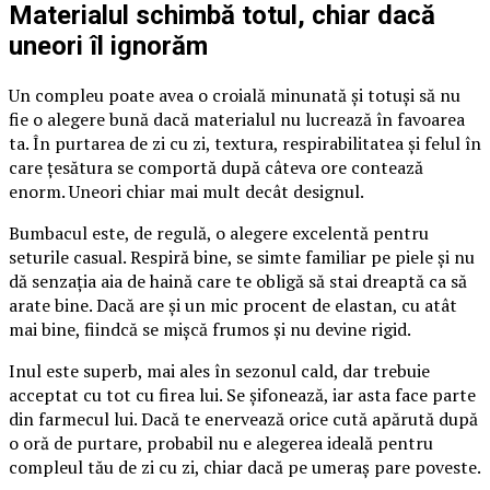
Materialul schimbă totul, chiar dacă
uneori îl ignorăm
Un compleu poate avea o croială minunată și totuși să nu
fie o alegere bună dacă materialul nu lucrează în favoarea
ta. În purtarea de zi cu zi, textura, respirabilitatea și felul în
care țesătura se comportă după câteva ore contează
enorm. Uneori chiar mai mult decât designul.
Bumbacul este, de regulă, o alegere excelentă pentru
seturile casual. Respiră bine, se simte familiar pe piele și nu
dă senzația aia de haină care te obligă să stai dreaptă ca să
arate bine. Dacă are și un mic procent de elastan, cu atât
mai bine, fiindcă se mișcă frumos și nu devine rigid.
Inul este superb, mai ales în sezonul cald, dar trebuie
acceptat cu tot cu firea lui. Se șifonează, iar asta face parte
din farmecul lui. Dacă te enervează orice cută apărută după
o oră de purtare, probabil nu e alegerea ideală pentru
compleul tău de zi cu zi, chiar dacă pe umeraș pare poveste.