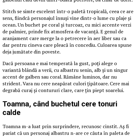
Stitch se simte excelent într-o paletă tropicală, ceea ce are
sens, fiindcă personajul însuși vine dintr-o lume cu plaje și
ocean. Un buchet pe coral și turcoaz, cu mici accente verzi
de palmier, prinde fix atmosfera de vacanță. E genul de
aranjament care merge la o petrecere în aer liber sau ca
dar pentru cineva care pleacă în concediu. Culoarea spune
deja jumătate din poveste.
Dacă persoana e mai temperată la gust, poți alege o
variantă blândă a verii, cu albastru senin, alb și un singur
accent de galben sau coral. Rămâne luminos, dar nu
strident. Vara nu cere neapărat culori țipătoare. Cere mai
degrabă curaj și contururi clare, care țin piept soarelui.
Toamna, când buchetul cere tonuri
calde
Toamna m-a luat prin surprindere, recunosc cinstit. Aș fi
pariat că un personaj albastru n-are ce căuta în paleta de