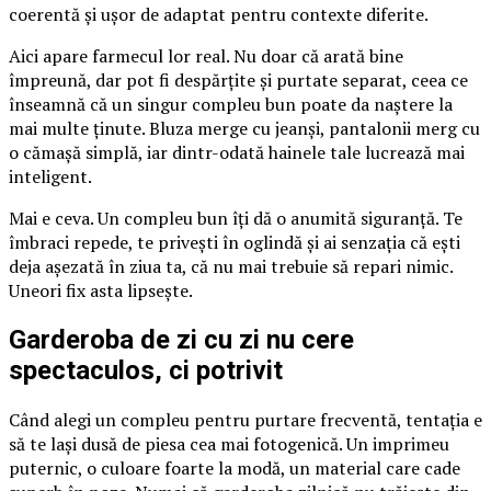
coerentă și ușor de adaptat pentru contexte diferite.
Aici apare farmecul lor real. Nu doar că arată bine
împreună, dar pot fi despărțite și purtate separat, ceea ce
înseamnă că un singur compleu bun poate da naștere la
mai multe ținute. Bluza merge cu jeanși, pantalonii merg cu
o cămașă simplă, iar dintr-odată hainele tale lucrează mai
inteligent.
Mai e ceva. Un compleu bun îți dă o anumită siguranță. Te
îmbraci repede, te privești în oglindă și ai senzația că ești
deja așezată în ziua ta, că nu mai trebuie să repari nimic.
Uneori fix asta lipsește.
Garderoba de zi cu zi nu cere
spectaculos, ci potrivit
Când alegi un compleu pentru purtare frecventă, tentația e
să te lași dusă de piesa cea mai fotogenică. Un imprimeu
puternic, o culoare foarte la modă, un material care cade