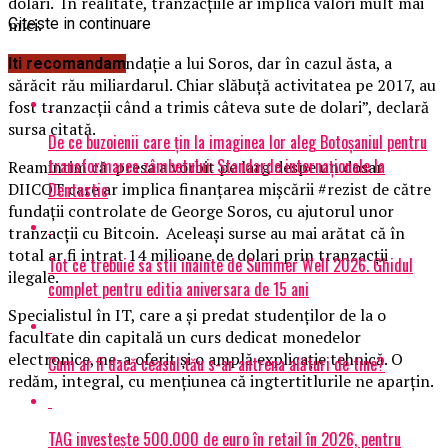
dolari. În realitate, tranzacţiile ar implica valori mult mai
mici.
Citeste in continuare
“ Poate că e o fundaţie a lui Soros, dar în cazul ăsta, a
Iti recomandam
sărăcit rău miliardarul. Chiar slăbuţă activitatea pe 2017, au
fost tranzacţii când a trimis câteva sute de dolari”, declară
sursa citată.
De ce buzoienii care țin la imaginea lor aleg Botoșaniul pentru
transformarea zâmbetului: Standarde internaționale la
Reamintim că presa a vorbit pe larg despe un dosar
Dentastic
DIICOT care ar implica finanţarea mişcării #rezist de către
fundaţii controlate de George Soros, cu ajutorul unor
tranzacţii cu Bitcoin. Aceleaşi surse au mai arătat că în
total ar fi intrat 14 milioane de dolari prin tranzacţii
Tot ce trebuie sa stii inainte de Summer Well 2026. Ghidul
ilegale.
complet pentru editia aniversara de 15 ani
Specialistul în IT, care a şi predat studenţilor de la o
facultate din capitală un curs dedicat monedelor
electronice, ne-a oferit şi o amplă explicaţie tehnică. O
Cum ar fi dacă ceasul tău s-ar antrena alături de tine?
redăm, integral, cu menţiunea că ingtertitlurile ne aparţin.
TAG investește 500.000 de euro în retail în 2026, pentru