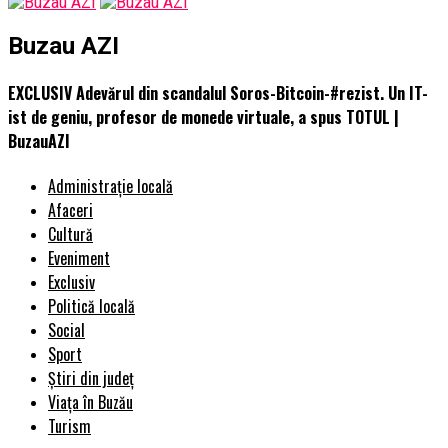
Buzau AZI
EXCLUSIV Adevărul din scandalul Soros-Bitcoin-#rezist. Un IT-
ist de geniu, profesor de monede virtuale, a spus TOTUL |
BuzauAZI
Administrație locală
Afaceri
Cultură
Eveniment
Exclusiv
Politică locală
Social
Sport
Știri din județ
Viața în Buzău
Turism