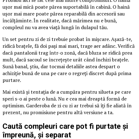
ușor mai mică poate părea suportabilă în cabină. O haină
ușor mai mare poate părea reparabilă din accesorii sau
încălțăminte. În realitate, dacă mărimea nu e bună,
compleul nu va avea viață lungă în dulapul tău.
Un set pentru zi de zi trebuie probat în mișcare. Așază-te,
ridică brațele, fă doi pași mai mari, trage aer adânc. Verifică
dacă pantalonii trag într-o zonă, dacă bluza se ridică prea
mult, dacă sacoul se încrețește urât când închizi brațele.
Sună banal, știu, dar tocmai detaliile astea despart o
achiziție bună de una pe care o regreți discret după prima
purtare.
Mai există și tentația de a cumpăra pentru silueta pe care
speri s-o ai peste o lună. Nu e cea mai dreaptă formă de
optimism. Garderoba de zi cu zi ar trebui să îți fie aliată în
prezent, nu promisiune pentru altă versiune a ta.
Caută compleuri care pot fi purtate și
împreună, și separat