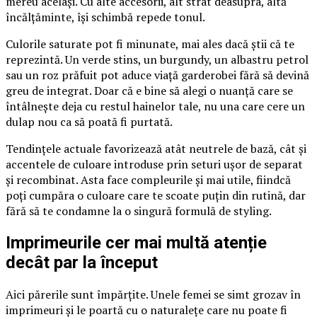
mereu același. Cu alte accesorii, alt strat deasupra, altă
încălțăminte, își schimbă repede tonul.
Culorile saturate pot fi minunate, mai ales dacă știi că te
reprezintă. Un verde stins, un burgundy, un albastru petrol
sau un roz prăfuit pot aduce viață garderobei fără să devină
greu de integrat. Doar că e bine să alegi o nuanță care se
întâlnește deja cu restul hainelor tale, nu una care cere un
dulap nou ca să poată fi purtată.
Tendințele actuale favorizează atât neutrele de bază, cât și
accentele de culoare introduse prin seturi ușor de separat
și recombinat. Asta face compleurile și mai utile, fiindcă
poți cumpăra o culoare care te scoate puțin din rutină, dar
fără să te condamne la o singură formulă de styling.
Imprimeurile cer mai multă atenție
decât par la început
Aici părerile sunt împărțite. Unele femei se simt grozav în
imprimeuri și le poartă cu o naturalețe care nu poate fi