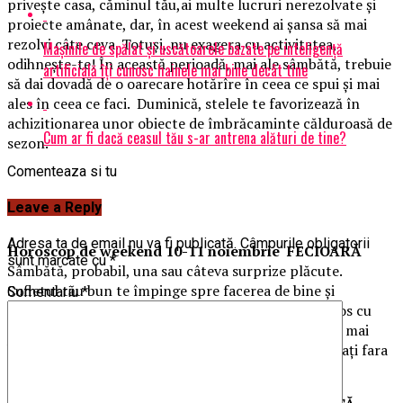
priveşte casa, căminul tău,ai multe lucruri nerezolvate şi
proiecte amânate, dar, în acest weekend ai şansa să mai
rezolvi câte ceva. Totuşi, nu exagera cu activitatea,
Mașinile de spălat și uscătoarele bazate pe inteligență
odihneşte-te! În această perioadă, mai ale sâmbătă, trebuie
artificială îți cunosc hainele mai bine decât tine
să dai dovadă de o oarecare hotărîre în ceea ce spui şi mai
ales în ceea ce faci. Duminică, stelele te favorizează în
achizitionarea unor obiecte de îmbrăcaminte călduroasă de
Cum ar fi dacă ceasul tău s-ar antrena alături de tine?
sezon.
Comenteaza si tu
Leave a Reply
Adresa ta de email nu va fi publicată.
Câmpurile obligatorii
Horoscop de weekend 10-11 noiembrie FECIOARĂ
sunt marcate cu
*
Sâmbătă, probabil, una sau câteva surprize plăcute.
Sufletul tău bun te împinge spre facerea de bine şi
Comentariu
*
ajutorarea prietenilor. Este şi aşa bine, dar fii generos cu
cine merită. Duminică, norocul îţi este prietenul cel mai
bun, care te ajuta să treci peste obstacole si dificultaţi fara
sa faci prea mult efort. Dar atenţie la ce-ti doresti!