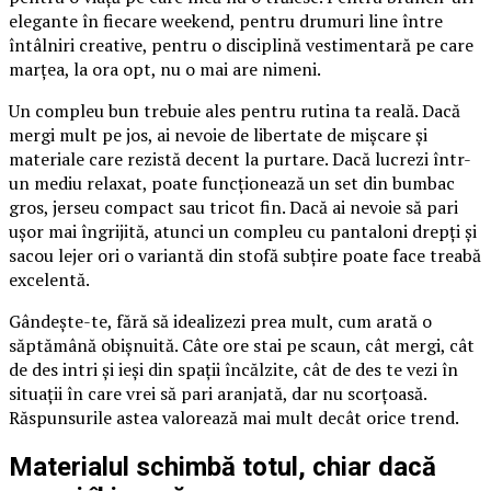
elegante în fiecare weekend, pentru drumuri line între
întâlniri creative, pentru o disciplină vestimentară pe care
marțea, la ora opt, nu o mai are nimeni.
Un compleu bun trebuie ales pentru rutina ta reală. Dacă
mergi mult pe jos, ai nevoie de libertate de mișcare și
materiale care rezistă decent la purtare. Dacă lucrezi într-
un mediu relaxat, poate funcționează un set din bumbac
gros, jerseu compact sau tricot fin. Dacă ai nevoie să pari
ușor mai îngrijită, atunci un compleu cu pantaloni drepți și
sacou lejer ori o variantă din stofă subțire poate face treabă
excelentă.
Gândește-te, fără să idealizezi prea mult, cum arată o
săptămână obișnuită. Câte ore stai pe scaun, cât mergi, cât
de des intri și ieși din spații încălzite, cât de des te vezi în
situații în care vrei să pari aranjată, dar nu scorțoasă.
Răspunsurile astea valorează mai mult decât orice trend.
Materialul schimbă totul, chiar dacă