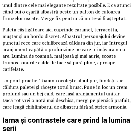
unul dintre cele mai elegante rezultate posibile. E ca atunci
când pui o eșarfă albastră peste un palton de culoarea
frunzelor uscate. Merge fix pentru că nu te-ai fi așteptat.
Paleta câștigătoare aici cuprinde caramel, terracotta,
muștar și un bordo discret. Albastrul personajului devine
punctul rece care echilibrează căldura din jur, iar întregul
aranjament capătă o profunzime pe care primăvara nu o
are. Lumina de toamnă, mai joasă și mai aurie, scoate
frumos tonurile calde, le face să pară pline, aproape
catifelate.
Un pont practic. Toamna ocolește albul pur, fiindcă taie
căldura paletei și răcește totul brusc. Pune în loc un crem
profund sau un bej cald, care lasă aranjamentul unitar.
Dacă tot vrei o notă mai deschisă, mergi pe piersică prăfuit,
care leagă chihlimbarul de albastru fără să strice armonia.
Iarna și contrastele care prind la lumina
serii