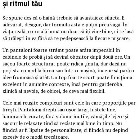
și ritmul tău
Se spune des că o haină trebuie să avantajeze silueta. E
adevărat, desigur, dar formula asta e puțin prea vagă. În
viața reală, o croială bună nu doar că îți vine bine, ci te lasă
să trăiești în ea fără să te pedepsească la fiecare mișcare.
Un pantaloni foarte strâmt poate arăta impecabil în
cabinele de probă și să devină obositor după două ore. Un
sacou foarte structurat poate ridica ținuta, dar dacă nu
poți sta comod la birou sau într-o mașină, începe să pară o
idee frumoasă și atât. Un top foarte scurt poate funcționa
excelent în anumite contexte, însă pentru garderoba
zilnică ai nevoie, de obicei, de ceva mai flexibil.
Cele mai reușite compleuri sunt cele în care proporțiile par
firești. Pantalonii drepți sau ușor largi, fustele line,
hanoracele curate, fără volume inutile, cămășile lejere și
sacourile relaxate tind să reziste mai bine în timp. Nu
fiindcă ar fi lipsite de personalitate, ci fiindcă nu depind
excesiv de o modă trecătoare.