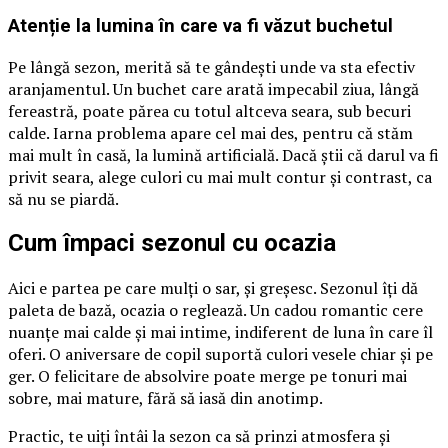
Atenție la lumina în care va fi văzut buchetul
Pe lângă sezon, merită să te gândești unde va sta efectiv
aranjamentul. Un buchet care arată impecabil ziua, lângă
fereastră, poate părea cu totul altceva seara, sub becuri
calde. Iarna problema apare cel mai des, pentru că stăm
mai mult în casă, la lumină artificială. Dacă știi că darul va fi
privit seara, alege culori cu mai mult contur și contrast, ca
să nu se piardă.
Cum împaci sezonul cu ocazia
Aici e partea pe care mulți o sar, și greșesc. Sezonul îți dă
paleta de bază, ocazia o reglează. Un cadou romantic cere
nuanțe mai calde și mai intime, indiferent de luna în care îl
oferi. O aniversare de copil suportă culori vesele chiar și pe
ger. O felicitare de absolvire poate merge pe tonuri mai
sobre, mai mature, fără să iasă din anotimp.
Practic, te uiți întâi la sezon ca să prinzi atmosfera și