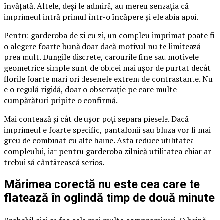
învățată. Altele, deși le admiră, au mereu senzația că
imprimeul intră primul într-o încăpere și ele abia apoi.
Pentru garderoba de zi cu zi, un compleu imprimat poate fi
o alegere foarte bună doar dacă motivul nu te limitează
prea mult. Dungile discrete, carourile fine sau motivele
geometrice simple sunt de obicei mai ușor de purtat decât
florile foarte mari ori desenele extrem de contrastante. Nu
e o regulă rigidă, doar o observație pe care multe
cumpărături pripite o confirmă.
Mai contează și cât de ușor poți separa piesele. Dacă
imprimeul e foarte specific, pantalonii sau bluza vor fi mai
greu de combinat cu alte haine. Asta reduce utilitatea
compleului, iar pentru garderoba zilnică utilitatea chiar ar
trebui să cântărească serios.
Mărimea corectă nu este cea care te
flatează în oglindă timp de două minute
Probabil aici se fac cele mai multe compromisuri. O haină