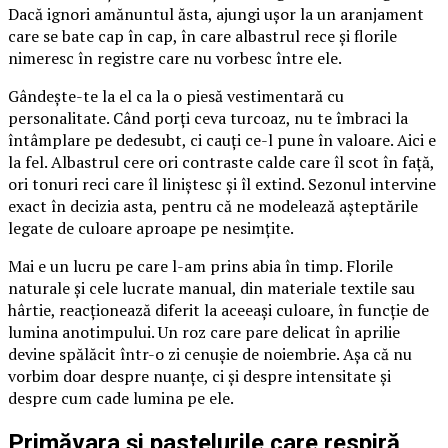
Dacă ignori amănuntul ăsta, ajungi ușor la un aranjament
care se bate cap în cap, în care albastrul rece și florile
nimeresc în registre care nu vorbesc între ele.
Gândește-te la el ca la o piesă vestimentară cu
personalitate. Când porți ceva turcoaz, nu te îmbraci la
întâmplare pe dedesubt, ci cauți ce-l pune în valoare. Aici e
la fel. Albastrul cere ori contraste calde care îl scot în față,
ori tonuri reci care îl liniștesc și îl extind. Sezonul intervine
exact în decizia asta, pentru că ne modelează așteptările
legate de culoare aproape pe nesimțite.
Mai e un lucru pe care l-am prins abia în timp. Florile
naturale și cele lucrate manual, din materiale textile sau
hârtie, reacționează diferit la aceeași culoare, în funcție de
lumina anotimpului. Un roz care pare delicat în aprilie
devine spălăcit într-o zi cenușie de noiembrie. Așa că nu
vorbim doar despre nuanțe, ci și despre intensitate și
despre cum cade lumina pe ele.
Primăvara și pastelurile care respiră