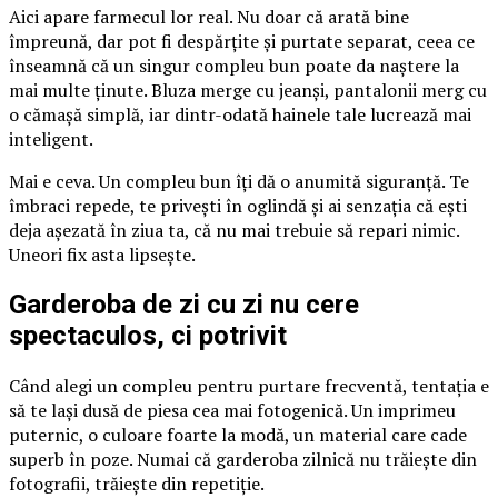
Aici apare farmecul lor real. Nu doar că arată bine
împreună, dar pot fi despărțite și purtate separat, ceea ce
înseamnă că un singur compleu bun poate da naștere la
mai multe ținute. Bluza merge cu jeanși, pantalonii merg cu
o cămașă simplă, iar dintr-odată hainele tale lucrează mai
inteligent.
Mai e ceva. Un compleu bun îți dă o anumită siguranță. Te
îmbraci repede, te privești în oglindă și ai senzația că ești
deja așezată în ziua ta, că nu mai trebuie să repari nimic.
Uneori fix asta lipsește.
Garderoba de zi cu zi nu cere
spectaculos, ci potrivit
Când alegi un compleu pentru purtare frecventă, tentația e
să te lași dusă de piesa cea mai fotogenică. Un imprimeu
puternic, o culoare foarte la modă, un material care cade
superb în poze. Numai că garderoba zilnică nu trăiește din
fotografii, trăiește din repetiție.