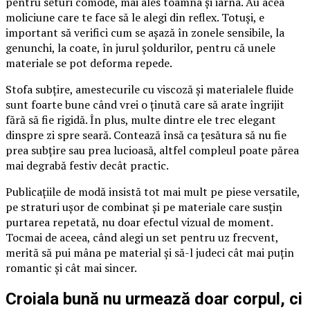
pentru seturi comode, mai ales toamna și iarna. Au acea
moliciune care te face să le alegi din reflex. Totuși, e
important să verifici cum se așază în zonele sensibile, la
genunchi, la coate, în jurul șoldurilor, pentru că unele
materiale se pot deforma repede.
Stofa subțire, amestecurile cu viscoză și materialele fluide
sunt foarte bune când vrei o ținută care să arate îngrijit
fără să fie rigidă. În plus, multe dintre ele trec elegant
dinspre zi spre seară. Contează însă ca țesătura să nu fie
prea subțire sau prea lucioasă, altfel compleul poate părea
mai degrabă festiv decât practic.
Publicațiile de modă insistă tot mai mult pe piese versatile,
pe straturi ușor de combinat și pe materiale care susțin
purtarea repetată, nu doar efectul vizual de moment.
Tocmai de aceea, când alegi un set pentru uz frecvent,
merită să pui mâna pe material și să-l judeci cât mai puțin
romantic și cât mai sincer.
Croiala bună nu urmează doar corpul, ci