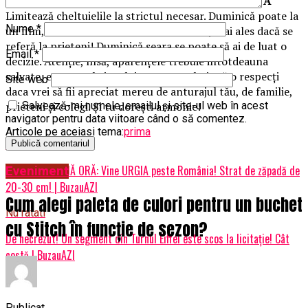
Horoscop de weekend 10-11 noiembrie BALANŢĂ
Limitează cheltuielile la strictul necesar. Duminică poate la
Nume
*
un film, nu da crezare tuturor zvonurilor, mai ales dacă se
referă la prieteni! Duminică seara se poate să ai de luat o
Email
*
decizie. Atenţie, însă, aparenţele trebuie intotdeauna
salvate, este regula jocului pe care trebuie să o respecţi
Site web
daca vrei să fii apreciat mereu de anturajul tău, de familie,
prieteni şi colegi. Şi tu doreşti armonie!
Salvează-mi numele, emailul și site-ul web în acest
navigator pentru data viitoare când o să comentez.
Articole pe aceiasi tema:
prima
Urmatorul
Anunț de ULTIMĂ ORĂ: Vine URGIA peste România! Strat de zăpadă de
Eveniment
20-30 cm! | BuzauAZI
Cum alegi paleta de culori pentru un buchet
Nu ratati
cu Stitch în funcție de sezon?
De necrezut! Un segment din Turnul Eiffel este scos la licitație! Cât
costă | BuzauAZI
Publicat