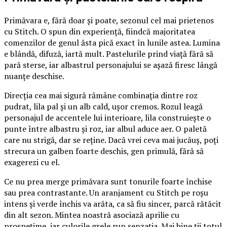
Primăvara e, fără doar și poate, sezonul cel mai prietenos
cu Stitch. O spun din experiență, fiindcă majoritatea
comenzilor de genul ăsta pică exact în lunile astea. Lumina
e blândă, difuză, iartă mult. Pastelurile prind viață fără să
pară sterse, iar albastrul personajului se așază firesc lângă
nuanțe deschise.
Direcția cea mai sigură rămâne combinația dintre roz
pudrat, lila pal și un alb cald, ușor cremos. Rozul leagă
personajul de accentele lui interioare, lila construiește o
punte între albastru și roz, iar albul aduce aer. O paletă
care nu strigă, dar se reține. Dacă vrei ceva mai jucăuș, poți
strecura un galben foarte deschis, gen primulă, fără să
exagerezi cu el.
Ce nu prea merge primăvara sunt tonurile foarte închise
sau prea contrastante. Un aranjament cu Stitch pe roșu
intens și verde închis va arăta, ca să fiu sincer, parcă rătăcit
din alt sezon. Mintea noastră asociază aprilie cu
prospețime, iar culorile grele rup senzația. Mai bine ții totul