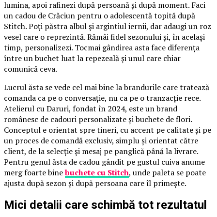
lumina, apoi rafinezi după persoană și după moment. Faci
un cadou de Crăciun pentru o adolescentă topită după
Stitch. Poți păstra albul și argintiul iernii, dar adaugi un roz
vesel care o reprezintă. Rămâi fidel sezonului și, în același
timp, personalizezi. Tocmai gândirea asta face diferența
între un buchet luat la repezeală și unul care chiar
comunică ceva.
Lucrul ăsta se vede cel mai bine la brandurile care tratează
comanda ca pe o conversație, nu ca pe o tranzacție rece.
Atelierul cu Daruri, fondat în 2024, este un brand
românesc de cadouri personalizate și buchete de flori.
Conceptul e orientat spre tineri, cu accent pe calitate și pe
un proces de comandă exclusiv, simplu și orientat către
client, de la selecție și mesaj pe panglică până la livrare.
Pentru genul ăsta de cadou gândit pe gustul cuiva anume
merg foarte bine
buchete cu Stitch
, unde paleta se poate
ajusta după sezon și după persoana care îl primește.
Mici detalii care schimbă tot rezultatul