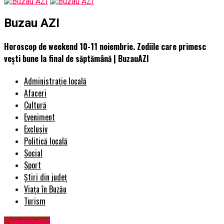
Buzau AZI
Horoscop de weekend 10-11 noiembrie. Zodiile care primesc
vești bune la final de săptămână | BuzauAZI
Administrație locală
Afaceri
Cultură
Eveniment
Exclusiv
Politică locală
Social
Sport
Știri din județ
Viața în Buzău
Turism
Eveniment