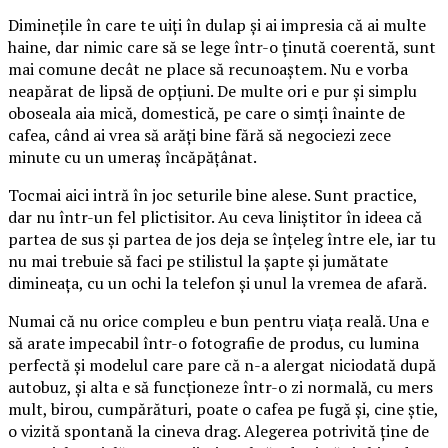
Diminețile în care te uiți în dulap și ai impresia că ai multe
haine, dar nimic care să se lege într-o ținută coerentă, sunt
mai comune decât ne place să recunoaștem. Nu e vorba
neapărat de lipsă de opțiuni. De multe ori e pur și simplu
oboseala aia mică, domestică, pe care o simți înainte de
cafea, când ai vrea să arăți bine fără să negociezi zece
minute cu un umeraș încăpățânat.
Tocmai aici intră în joc seturile bine alese. Sunt practice,
dar nu într-un fel plictisitor. Au ceva liniștitor în ideea că
partea de sus și partea de jos deja se înțeleg între ele, iar tu
nu mai trebuie să faci pe stilistul la șapte și jumătate
dimineața, cu un ochi la telefon și unul la vremea de afară.
Numai că nu orice compleu e bun pentru viața reală. Una e
să arate impecabil într-o fotografie de produs, cu lumina
perfectă și modelul care pare că n-a alergat niciodată după
autobuz, și alta e să funcționeze într-o zi normală, cu mers
mult, birou, cumpărături, poate o cafea pe fugă și, cine știe,
o vizită spontană la cineva drag. Alegerea potrivită ține de