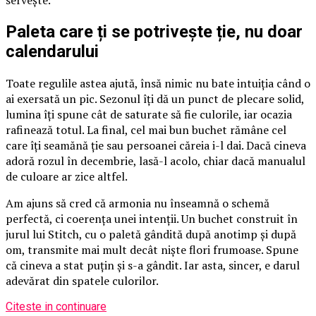
servește.
Paleta care ți se potrivește ție, nu doar
calendarului
Toate regulile astea ajută, însă nimic nu bate intuiția când o
ai exersată un pic. Sezonul îți dă un punct de plecare solid,
lumina îți spune cât de saturate să fie culorile, iar ocazia
rafinează totul. La final, cel mai bun buchet rămâne cel
care îți seamănă ție sau persoanei căreia i-l dai. Dacă cineva
adoră rozul în decembrie, lasă-l acolo, chiar dacă manualul
de culoare ar zice altfel.
Am ajuns să cred că armonia nu înseamnă o schemă
perfectă, ci coerența unei intenții. Un buchet construit în
jurul lui Stitch, cu o paletă gândită după anotimp și după
om, transmite mai mult decât niște flori frumoase. Spune
că cineva a stat puțin și s-a gândit. Iar asta, sincer, e darul
adevărat din spatele culorilor.
Citeste in continuare