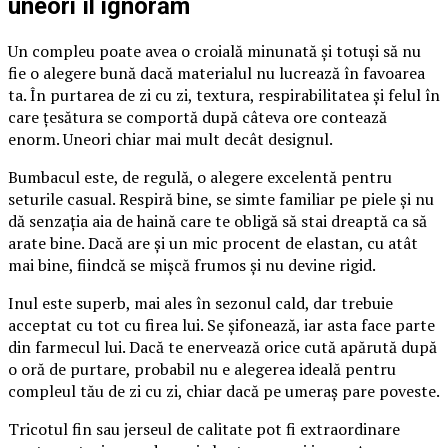
uneori îl ignorăm
Un compleu poate avea o croială minunată și totuși să nu
fie o alegere bună dacă materialul nu lucrează în favoarea
ta. În purtarea de zi cu zi, textura, respirabilitatea și felul în
care țesătura se comportă după câteva ore contează
enorm. Uneori chiar mai mult decât designul.
Bumbacul este, de regulă, o alegere excelentă pentru
seturile casual. Respiră bine, se simte familiar pe piele și nu
dă senzația aia de haină care te obligă să stai dreaptă ca să
arate bine. Dacă are și un mic procent de elastan, cu atât
mai bine, fiindcă se mișcă frumos și nu devine rigid.
Inul este superb, mai ales în sezonul cald, dar trebuie
acceptat cu tot cu firea lui. Se șifonează, iar asta face parte
din farmecul lui. Dacă te enervează orice cută apărută după
o oră de purtare, probabil nu e alegerea ideală pentru
compleul tău de zi cu zi, chiar dacă pe umeraș pare poveste.
Tricotul fin sau jerseul de calitate pot fi extraordinare