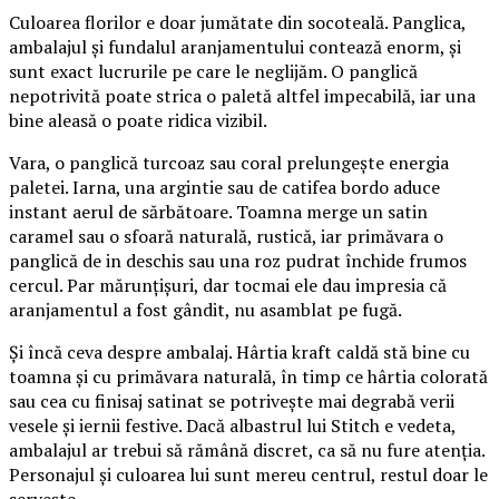
Culoarea florilor e doar jumătate din socoteală. Panglica,
ambalajul și fundalul aranjamentului contează enorm, și
sunt exact lucrurile pe care le neglijăm. O panglică
nepotrivită poate strica o paletă altfel impecabilă, iar una
bine aleasă o poate ridica vizibil.
Vara, o panglică turcoaz sau coral prelungește energia
paletei. Iarna, una argintie sau de catifea bordo aduce
instant aerul de sărbătoare. Toamna merge un satin
caramel sau o sfoară naturală, rustică, iar primăvara o
panglică de in deschis sau una roz pudrat închide frumos
cercul. Par mărunțișuri, dar tocmai ele dau impresia că
aranjamentul a fost gândit, nu asamblat pe fugă.
Și încă ceva despre ambalaj. Hârtia kraft caldă stă bine cu
toamna și cu primăvara naturală, în timp ce hârtia colorată
sau cea cu finisaj satinat se potrivește mai degrabă verii
vesele și iernii festive. Dacă albastrul lui Stitch e vedeta,
ambalajul ar trebui să rămână discret, ca să nu fure atenția.
Personajul și culoarea lui sunt mereu centrul, restul doar le