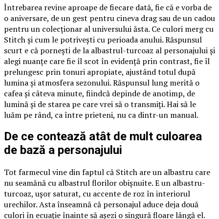
Întrebarea revine aproape de fiecare dată, fie că e vorba de
o aniversare, de un gest pentru cineva drag sau de un cadou
pentru un colecționar al universului ăsta. Ce culori merg cu
Stitch și cum le potrivești cu perioada anului. Răspunsul
scurt e că pornești de la albastrul-turcoaz al personajului și
alegi nuanțe care fie îl scot în evidență prin contrast, fie îl
prelungesc prin tonuri apropiate, ajustând totul după
lumina și atmosfera sezonului. Răspunsul lung merită o
cafea și câteva minute, fiindcă depinde de anotimp, de
lumină și de starea pe care vrei să o transmiți. Hai să le
luăm pe rând, ca între prieteni, nu ca dintr-un manual.
De ce contează atât de mult culoarea
de bază a personajului
Tot farmecul vine din faptul că Stitch are un albastru care
nu seamănă cu albastrul florilor obișnuite. E un albastru-
turcoaz, ușor saturat, cu accente de roz în interiorul
urechilor. Asta înseamnă că personajul aduce deja două
culori în ecuație înainte să așezi o singură floare lângă el.