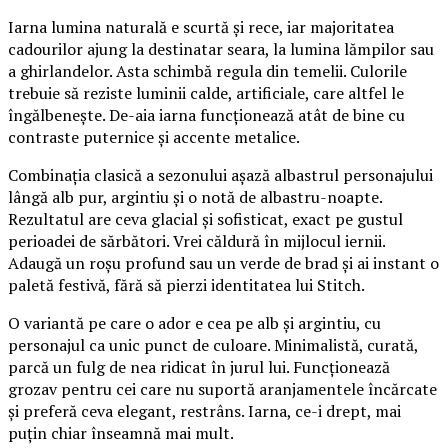
Iarna lumina naturală e scurtă și rece, iar majoritatea
cadourilor ajung la destinatar seara, la lumina lămpilor sau
a ghirlandelor. Asta schimbă regula din temelii. Culorile
trebuie să reziste luminii calde, artificiale, care altfel le
îngălbenește. De-aia iarna funcționează atât de bine cu
contraste puternice și accente metalice.
Combinația clasică a sezonului așază albastrul personajului
lângă alb pur, argintiu și o notă de albastru-noapte.
Rezultatul are ceva glacial și sofisticat, exact pe gustul
perioadei de sărbători. Vrei căldură în mijlocul iernii.
Adaugă un roșu profund sau un verde de brad și ai instant o
paletă festivă, fără să pierzi identitatea lui Stitch.
O variantă pe care o ador e cea pe alb și argintiu, cu
personajul ca unic punct de culoare. Minimalistă, curată,
parcă un fulg de nea ridicat în jurul lui. Funcționează
grozav pentru cei care nu suportă aranjamentele încărcate
și preferă ceva elegant, restrâns. Iarna, ce-i drept, mai
puțin chiar înseamnă mai mult.