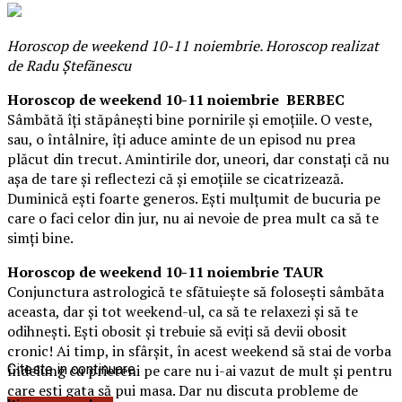
Horoscop de weekend 10-11 noiembrie. Horoscop realizat
de Radu Ștefănescu
Horoscop de weekend 10-11 noiembrie BERBEC
Sâmbătă îţi stăpâneşti bine pornirile şi emoţiile. O veste,
sau, o întâlnire, îţi aduce aminte de un episod nu prea
plăcut din trecut. Amintirile dor, uneori, dar constaţi că nu
aşa de tare şi reflectezi că şi emoţiile se cicatrizează.
Duminică eşti foarte generos. Eşti mulţumit de bucuria pe
care o faci celor din jur, nu ai nevoie de prea mult ca să te
simţi bine.
Horoscop de weekend 10-11 noiembrie TAUR
Conjunctura astrologică te sfătuieşte să foloseşti sâmbăta
aceasta, dar şi tot weekend-ul, ca să te relaxezi şi să te
odihneşti. Eşti obosit şi trebuie să eviţi să devii obosit
cronic! Ai timp, in sfârşit, în acest weekend să stai de vorba
îndelung cu prieteni pe care nu i-ai vazut de mult şi pentru
Citeste in continuare
care eşti gata să pui masa. Dar nu discuta probleme de