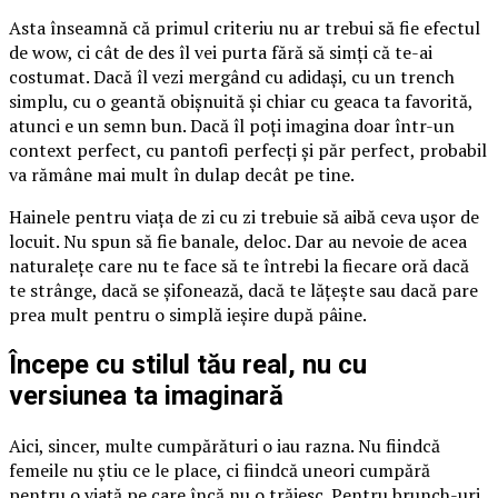
Asta înseamnă că primul criteriu nu ar trebui să fie efectul
de wow, ci cât de des îl vei purta fără să simți că te-ai
costumat. Dacă îl vezi mergând cu adidași, cu un trench
simplu, cu o geantă obișnuită și chiar cu geaca ta favorită,
atunci e un semn bun. Dacă îl poți imagina doar într-un
context perfect, cu pantofi perfecți și păr perfect, probabil
va rămâne mai mult în dulap decât pe tine.
Hainele pentru viața de zi cu zi trebuie să aibă ceva ușor de
locuit. Nu spun să fie banale, deloc. Dar au nevoie de acea
naturalețe care nu te face să te întrebi la fiecare oră dacă
te strânge, dacă se șifonează, dacă te lățește sau dacă pare
prea mult pentru o simplă ieșire după pâine.
Începe cu stilul tău real, nu cu
versiunea ta imaginară
Aici, sincer, multe cumpărături o iau razna. Nu fiindcă
femeile nu știu ce le place, ci fiindcă uneori cumpără
pentru o viață pe care încă nu o trăiesc. Pentru brunch-uri