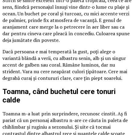
Stitch se simte excelent într-o paletă tropicală, ceea ce are
sens, fiindcă personajul însuși vine dintr-o lume cu plaje și
ocean. Un buchet pe coral și turcoaz, cu mici accente verzi
de palmier, prinde fix atmosfera de vacanță. E genul de
aranjament care merge la o petrecere în aer liber sau ca
dar pentru cineva care pleacă în concediu. Culoarea spune
deja jumătate din poveste.
Dacă persoana e mai temperată la gust, poți alege o
variantă blândă a verii, cu albastru senin, alb și un singur
accent de galben sau coral. Rămâne luminos, dar nu
strident. Vara nu cere neapărat culori țipătoare. Cere mai
degrabă curaj și contururi clare, care țin piept soarelui.
Toamna, când buchetul cere tonuri
calde
Toamna m-a luat prin surprindere, recunosc cinstit. Aș fi
pariat că un personaj albastru n-are ce căuta în paleta de
chihlimbar și ruginiu a sezonului. Și uite că tocmai
contrastul dintre albastrul rece și nuanțele calde scoate