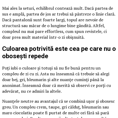
Mai ales la seturi, echilibrul contează mult. Dacă partea de
sus e amplă, partea de jos ar trebui să păstreze o linie clară.
Dacă pantalonii sunt foarte largi, topul are nevoie de
structură sau măcar de o lungime bine gândită. Altfel,
compleul nu mai pare effortless, cum spun revistele, ci
doar prea mult material într-o zi obișnuită.
Culoarea potrivită este cea pe care nu o
obosești repede
Poți iubi o culoare și totuși să nu fie bună pentru un
compleu de zi cu zi. Asta nu înseamnă că trebuie să alegi
doar bej, gri, bleumarin și alte nuanțe cuminți până la
anonimat. Înseamnă doar că merită să observi ce porți cu
adevărat, nu ce admiri la altele.
Nuanțele neutre au avantajul că se combină ușor și obosesc
greu. Un compleu crem, taupe, gri călduț, bleumarin sau
maro ciocolatiu poate fi purtat de multe ori fără să pară