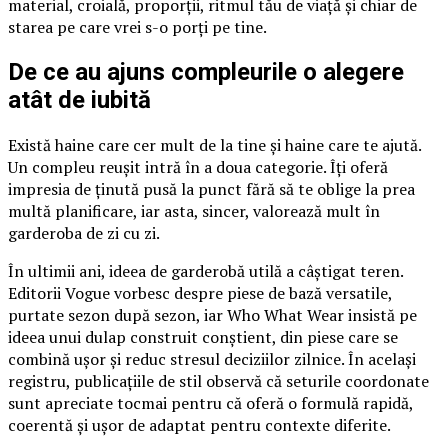
material, croială, proporții, ritmul tău de viață și chiar de
starea pe care vrei s-o porți pe tine.
De ce au ajuns compleurile o alegere
atât de iubită
Există haine care cer mult de la tine și haine care te ajută.
Un compleu reușit intră în a doua categorie. Îți oferă
impresia de ținută pusă la punct fără să te oblige la prea
multă planificare, iar asta, sincer, valorează mult în
garderoba de zi cu zi.
În ultimii ani, ideea de garderobă utilă a câștigat teren.
Editorii Vogue vorbesc despre piese de bază versatile,
purtate sezon după sezon, iar Who What Wear insistă pe
ideea unui dulap construit conștient, din piese care se
combină ușor și reduc stresul deciziilor zilnice. În același
registru, publicațiile de stil observă că seturile coordonate
sunt apreciate tocmai pentru că oferă o formulă rapidă,
coerentă și ușor de adaptat pentru contexte diferite.