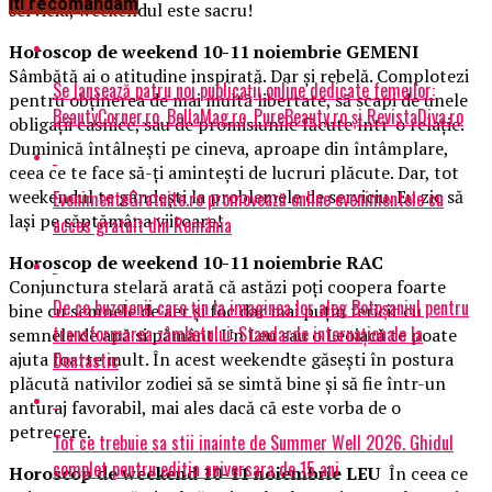
Iti recomandam
serviciu, weekendul este sacru!
Horoscop de weekend 10-11 noiembrie GEMENI
Sâmbătă ai o atitudine inspirată. Dar şi rebelă. Complotezi
Se lansează patru noi publicații online dedicate femeilor:
pentru obţinerea de mai multă libertate, să scapi de unele
BeautyCorner.ro, BellaMag.ro, PureBeauty.ro și RevistaDiva.ro
obligaţii casnice, sau de promisiunile făcute într-o relaţie.
Duminică întâlneşti pe cineva, aproape din întâmplare,
ceea ce te face să-ţi aminteşti de lucruri plăcute. Dar, tot
weekendul te gândeşti la problemele de serviciu. Eu zic să
EvenimenteGratuite.ro promovează online evenimentele cu
laşi pe săptămâna viitoare!
acces gratuit din România
Horoscop de weekend 10-11 noiembrie RAC
Conjunctura stelară arată că astăzi poţi coopera foarte
De ce buzoienii care țin la imaginea lor aleg Botoșaniul pentru
bine cu semnele de aer şi foc dar mai puţin fericit cu
transformarea zâmbetului: Standarde internaționale la
semnele de apă si pământ. Un Leu sau o Leoiacă te poate
Dentastic
ajuta foarte mult. În acest weekendte găseşti în postura
plăcută nativilor zodiei să se simtă bine şi să fie într-un
anturaj favorabil, mai ales dacă că este vorba de o
petrecere.
Tot ce trebuie sa stii inainte de Summer Well 2026. Ghidul
complet pentru editia aniversara de 15 ani
Horoscop de weekend 10-11 noiembrie LEU
În ceea ce