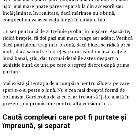
ușor mai mare poate părea reparabilă din accesorii sau
încălțăminte. În realitate, dacă mărimea nu e bună,
compleul nu va avea viață lungă în dulapul tău.
Un set pentru zi de zi trebuie probat în mișcare. Așază-te,
ridică brațele, fă doi pași mai mari, trage aer adânc. Verifică
dacă pantalonii trag într-o zonă, dacă bluza se ridică prea
mult, dacă sacoul se încrețește urât când închizi brațele.
Sună banal, știu, dar tocmai detaliile astea despart o
achiziție bună de una pe care o regreți discret după prima
purtare.
Mai există și tentația de a cumpăra pentru silueta pe care
speri s-o ai peste o lună. Nu e cea mai dreaptă formă de
optimism. Garderoba de zi cu zi ar trebui să îți fie aliată în
prezent, nu promisiune pentru altă versiune a ta.
Caută compleuri care pot fi purtate și
împreună, și separat