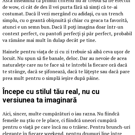
Asta înseamnă că primul criteriu nu ar trebui să fie efectul
de wow, ci cât de des îl vei purta fără să simți că te-ai
costumat. Dacă îl vezi mergând cu adidași, cu un trench
simplu, cu o geantă obișnuită și chiar cu geaca ta favorită,
atunci e un semn bun. Dacă îl poți imagina doar într-un
context perfect, cu pantofi perfecți și păr perfect, probabil
va rămâne mai mult în dulap decât pe tine.
Hainele pentru viața de zi cu zi trebuie să aibă ceva ușor de
locuit. Nu spun să fie banale, deloc. Dar au nevoie de acea
naturalețe care nu te face să te întrebi la fiecare oră dacă
te strânge, dacă se șifonează, dacă te lățește sau dacă pare
prea mult pentru o simplă ieșire după pâine.
Începe cu stilul tău real, nu cu
versiunea ta imaginară
Aici, sincer, multe cumpărături o iau razna. Nu fiindcă
femeile nu știu ce le place, ci fiindcă uneori cumpără
pentru o viață pe care încă nu o trăiesc. Pentru brunch-uri
elegante în fiecare weekend, pentru drumuri line între