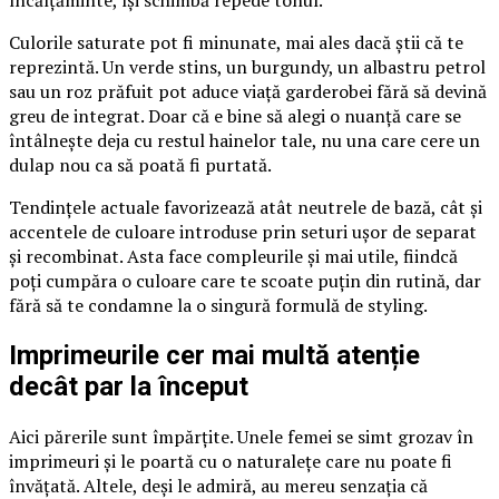
încălțăminte, își schimbă repede tonul.
Culorile saturate pot fi minunate, mai ales dacă știi că te
reprezintă. Un verde stins, un burgundy, un albastru petrol
sau un roz prăfuit pot aduce viață garderobei fără să devină
greu de integrat. Doar că e bine să alegi o nuanță care se
întâlnește deja cu restul hainelor tale, nu una care cere un
dulap nou ca să poată fi purtată.
Tendințele actuale favorizează atât neutrele de bază, cât și
accentele de culoare introduse prin seturi ușor de separat
și recombinat. Asta face compleurile și mai utile, fiindcă
poți cumpăra o culoare care te scoate puțin din rutină, dar
fără să te condamne la o singură formulă de styling.
Imprimeurile cer mai multă atenție
decât par la început
Aici părerile sunt împărțite. Unele femei se simt grozav în
imprimeuri și le poartă cu o naturalețe care nu poate fi
învățată. Altele, deși le admiră, au mereu senzația că