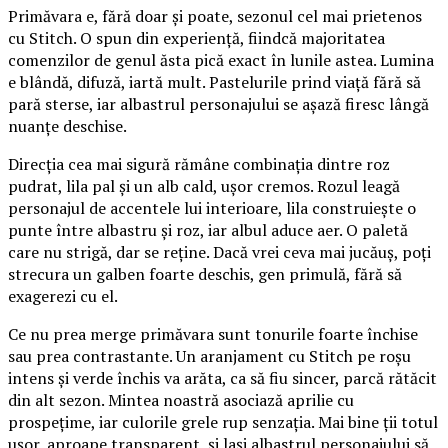
Primăvara e, fără doar și poate, sezonul cel mai prietenos
cu Stitch. O spun din experiență, fiindcă majoritatea
comenzilor de genul ăsta pică exact în lunile astea. Lumina
e blândă, difuză, iartă mult. Pastelurile prind viață fără să
pară sterse, iar albastrul personajului se așază firesc lângă
nuanțe deschise.
Direcția cea mai sigură rămâne combinația dintre roz
pudrat, lila pal și un alb cald, ușor cremos. Rozul leagă
personajul de accentele lui interioare, lila construiește o
punte între albastru și roz, iar albul aduce aer. O paletă
care nu strigă, dar se reține. Dacă vrei ceva mai jucăuș, poți
strecura un galben foarte deschis, gen primulă, fără să
exagerezi cu el.
Ce nu prea merge primăvara sunt tonurile foarte închise
sau prea contrastante. Un aranjament cu Stitch pe roșu
intens și verde închis va arăta, ca să fiu sincer, parcă rătăcit
din alt sezon. Mintea noastră asociază aprilie cu
prospețime, iar culorile grele rup senzația. Mai bine ții totul
ușor, aproape transparent, și lași albastrul personajului să