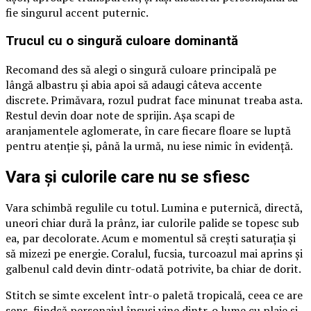
fie singurul accent puternic.
Trucul cu o singură culoare dominantă
Recomand des să alegi o singură culoare principală pe
lângă albastru și abia apoi să adaugi câteva accente
discrete. Primăvara, rozul pudrat face minunat treaba asta.
Restul devin doar note de sprijin. Așa scapi de
aranjamentele aglomerate, în care fiecare floare se luptă
pentru atenție și, până la urmă, nu iese nimic în evidență.
Vara și culorile care nu se sfiesc
Vara schimbă regulile cu totul. Lumina e puternică, directă,
uneori chiar dură la prânz, iar culorile palide se topesc sub
ea, par decolorate. Acum e momentul să crești saturația și
să mizezi pe energie. Coralul, fucsia, turcoazul mai aprins și
galbenul cald devin dintr-odată potrivite, ba chiar de dorit.
Stitch se simte excelent într-o paletă tropicală, ceea ce are
sens, fiindcă personajul însuși vine dintr-o lume cu plaje și