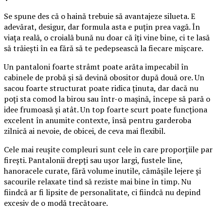
Se spune des că o haină trebuie să avantajeze silueta. E
adevărat, desigur, dar formula asta e puțin prea vagă. În
viața reală, o croială bună nu doar că îți vine bine, ci te lasă
să trăiești în ea fără să te pedepsească la fiecare mișcare.
Un pantaloni foarte strâmt poate arăta impecabil în
cabinele de probă și să devină obositor după două ore. Un
sacou foarte structurat poate ridica ținuta, dar dacă nu
poți sta comod la birou sau într-o mașină, începe să pară o
idee frumoasă și atât. Un top foarte scurt poate funcționa
excelent în anumite contexte, însă pentru garderoba
zilnică ai nevoie, de obicei, de ceva mai flexibil.
Cele mai reușite compleuri sunt cele în care proporțiile par
firești. Pantalonii drepți sau ușor largi, fustele line,
hanoracele curate, fără volume inutile, cămășile lejere și
sacourile relaxate tind să reziste mai bine în timp. Nu
fiindcă ar fi lipsite de personalitate, ci fiindcă nu depind
excesiv de o modă trecătoare.