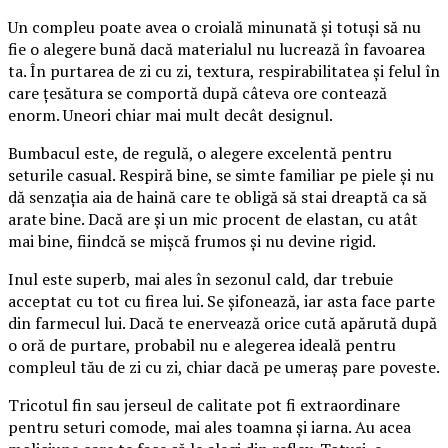
Un compleu poate avea o croială minunată și totuși să nu
fie o alegere bună dacă materialul nu lucrează în favoarea
ta. În purtarea de zi cu zi, textura, respirabilitatea și felul în
care țesătura se comportă după câteva ore contează
enorm. Uneori chiar mai mult decât designul.
Bumbacul este, de regulă, o alegere excelentă pentru
seturile casual. Respiră bine, se simte familiar pe piele și nu
dă senzația aia de haină care te obligă să stai dreaptă ca să
arate bine. Dacă are și un mic procent de elastan, cu atât
mai bine, fiindcă se mișcă frumos și nu devine rigid.
Inul este superb, mai ales în sezonul cald, dar trebuie
acceptat cu tot cu firea lui. Se șifonează, iar asta face parte
din farmecul lui. Dacă te enervează orice cută apărută după
o oră de purtare, probabil nu e alegerea ideală pentru
compleul tău de zi cu zi, chiar dacă pe umeraș pare poveste.
Tricotul fin sau jerseul de calitate pot fi extraordinare
pentru seturi comode, mai ales toamna și iarna. Au acea