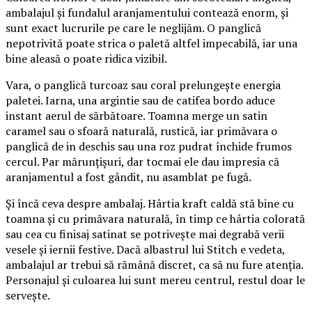
ambalajul și fundalul aranjamentului contează enorm, și
sunt exact lucrurile pe care le neglijăm. O panglică
nepotrivită poate strica o paletă altfel impecabilă, iar una
bine aleasă o poate ridica vizibil.
Vara, o panglică turcoaz sau coral prelungește energia
paletei. Iarna, una argintie sau de catifea bordo aduce
instant aerul de sărbătoare. Toamna merge un satin
caramel sau o sfoară naturală, rustică, iar primăvara o
panglică de in deschis sau una roz pudrat închide frumos
cercul. Par mărunțișuri, dar tocmai ele dau impresia că
aranjamentul a fost gândit, nu asamblat pe fugă.
Și încă ceva despre ambalaj. Hârtia kraft caldă stă bine cu
toamna și cu primăvara naturală, în timp ce hârtia colorată
sau cea cu finisaj satinat se potrivește mai degrabă verii
vesele și iernii festive. Dacă albastrul lui Stitch e vedeta,
ambalajul ar trebui să rămână discret, ca să nu fure atenția.
Personajul și culoarea lui sunt mereu centrul, restul doar le
servește.