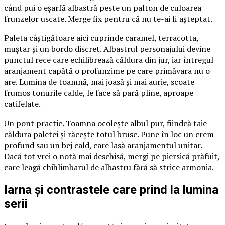
când pui o eșarfă albastră peste un palton de culoarea
frunzelor uscate. Merge fix pentru că nu te-ai fi așteptat.
Paleta câștigătoare aici cuprinde caramel, terracotta,
muștar și un bordo discret. Albastrul personajului devine
punctul rece care echilibrează căldura din jur, iar întregul
aranjament capătă o profunzime pe care primăvara nu o
are. Lumina de toamnă, mai joasă și mai aurie, scoate
frumos tonurile calde, le face să pară pline, aproape
catifelate.
Un pont practic. Toamna ocolește albul pur, fiindcă taie
căldura paletei și răcește totul brusc. Pune în loc un crem
profund sau un bej cald, care lasă aranjamentul unitar.
Dacă tot vrei o notă mai deschisă, mergi pe piersică prăfuit,
care leagă chihlimbarul de albastru fără să strice armonia.
Iarna și contrastele care prind la lumina
serii