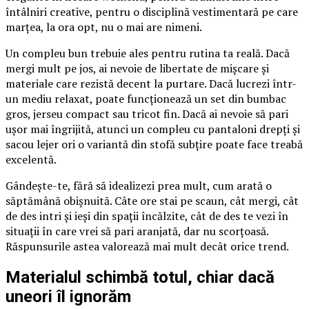
întâlniri creative, pentru o disciplină vestimentară pe care
marțea, la ora opt, nu o mai are nimeni.
Un compleu bun trebuie ales pentru rutina ta reală. Dacă
mergi mult pe jos, ai nevoie de libertate de mișcare și
materiale care rezistă decent la purtare. Dacă lucrezi într-
un mediu relaxat, poate funcționează un set din bumbac
gros, jerseu compact sau tricot fin. Dacă ai nevoie să pari
ușor mai îngrijită, atunci un compleu cu pantaloni drepți și
sacou lejer ori o variantă din stofă subțire poate face treabă
excelentă.
Gândește-te, fără să idealizezi prea mult, cum arată o
săptămână obișnuită. Câte ore stai pe scaun, cât mergi, cât
de des intri și ieși din spații încălzite, cât de des te vezi în
situații în care vrei să pari aranjată, dar nu scorțoasă.
Răspunsurile astea valorează mai mult decât orice trend.
Materialul schimbă totul, chiar dacă
uneori îl ignorăm