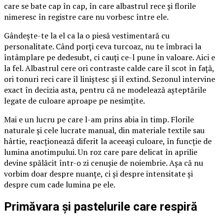
care se bate cap în cap, în care albastrul rece și florile
nimeresc în registre care nu vorbesc între ele.
Gândește-te la el ca la o piesă vestimentară cu
personalitate. Când porți ceva turcoaz, nu te îmbraci la
întâmplare pe dedesubt, ci cauți ce-l pune în valoare. Aici e
la fel. Albastrul cere ori contraste calde care îl scot în față,
ori tonuri reci care îl liniștesc și îl extind. Sezonul intervine
exact în decizia asta, pentru că ne modelează așteptările
legate de culoare aproape pe nesimțite.
Mai e un lucru pe care l-am prins abia în timp. Florile
naturale și cele lucrate manual, din materiale textile sau
hârtie, reacționează diferit la aceeași culoare, în funcție de
lumina anotimpului. Un roz care pare delicat în aprilie
devine spălăcit într-o zi cenușie de noiembrie. Așa că nu
vorbim doar despre nuanțe, ci și despre intensitate și
despre cum cade lumina pe ele.
Primăvara și pastelurile care respiră