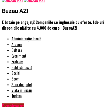
Buzau AZI
E bătaie pe angajați! Companiile se înghesuie cu oferte. Job-uri
disponibile plătite cu 4.000 de euro | BuzauAZI
Administrație locală
Afaceri
Cultură
Eveniment
Exclusiv
Politică locală
Social
Sport
Știri din județ
Viața în Buzău
Turism
Eveniment