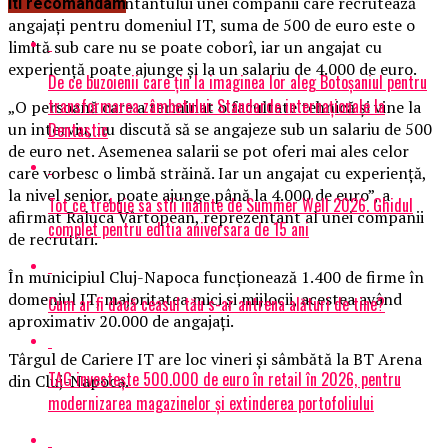
Potrivit reprezentantului unei companii care recrutează
Iti recomandam
angajaţi pentru domeniul IT, suma de 500 de euro este o
limită sub care nu se poate coborî, iar un angajat cu
experienţă poate ajunge şi la un salariu de 4.000 de euro.
De ce buzoienii care țin la imaginea lor aleg Botoșaniul pentru
transformarea zâmbetului: Standarde internaționale la
„O persoană care a terminat o facultate tehnică şi vine la
Dentastic
un interviu, nu discută să se angajeze sub un salariu de 500
de euro net. Asemenea salarii se pot oferi mai ales celor
care vorbesc o limbă străină. Iar un angajat cu experienţă,
la nivel senior, poate ajunge până la 4.000 de euro”, a
Tot ce trebuie sa stii inainte de Summer Well 2026. Ghidul
afirmat Raluca Vârtopean, reprezentant al unei companii
complet pentru editia aniversara de 15 ani
de recrutări.
În municipiul Cluj-Napoca funcţionează 1.400 de firme în
domeniul IT, majoritatea mici şi mijlocii, acestea având
Cum ar fi dacă ceasul tău s-ar antrena alături de tine?
aproximativ 20.000 de angajaţi.
Târgul de Cariere IT are loc vineri şi sâmbătă la BT Arena
TAG investește 500.000 de euro în retail în 2026, pentru
din Cluj-Napoca.
modernizarea magazinelor și extinderea portofoliului