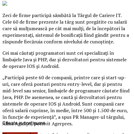
Zeci de firme participă sâmbătă la Târgul de Cariere IT.
Cele 60 de firme prezente la târg sunt pregătite cu salarii
care să mulţumească pe cât mai mulţi, de la începători la
experimentaţi, sistemul de bonificaţii fiind gândit pentru a
răspunde fiecăruia conform nivelului de cunoştinţe.
Cei mai căutaţi programatori sunt cei specializaţi în
limbajele Java şi PHP, dar şi dezvoltatori pentru sistemele
de operare IOS şi Android.
„Participă peste 60 de companii, printre care şi start-up-
uri, care oferă posturi pentru entry-level, dar şi pentru
mid-level sau senior, limbajele de programare căutate fiind
Java, PHP. De asemenea, se caută şi dezvoltatori pentru
sistemele de operare IOS şi Android. Sunt companii care
oferă salarii cuprinse, în medie, între 500 şi 1.500 de euro,
în funcţie de experienţă”, a spus PR Manager-ul târgului,
Alina Agafiţei, potrivit Agerpres.
Citeste in continuare