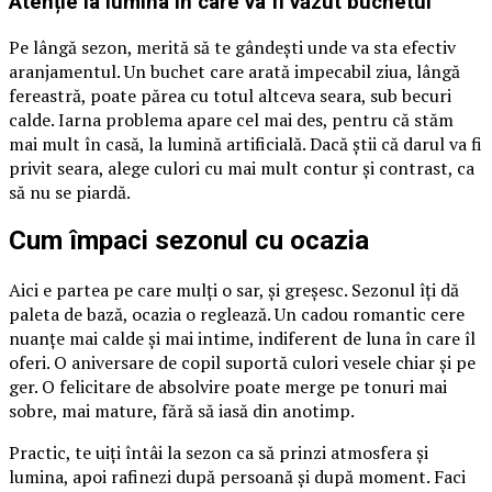
Atenție la lumina în care va fi văzut buchetul
Pe lângă sezon, merită să te gândești unde va sta efectiv
aranjamentul. Un buchet care arată impecabil ziua, lângă
fereastră, poate părea cu totul altceva seara, sub becuri
calde. Iarna problema apare cel mai des, pentru că stăm
mai mult în casă, la lumină artificială. Dacă știi că darul va fi
privit seara, alege culori cu mai mult contur și contrast, ca
să nu se piardă.
Cum împaci sezonul cu ocazia
Aici e partea pe care mulți o sar, și greșesc. Sezonul îți dă
paleta de bază, ocazia o reglează. Un cadou romantic cere
nuanțe mai calde și mai intime, indiferent de luna în care îl
oferi. O aniversare de copil suportă culori vesele chiar și pe
ger. O felicitare de absolvire poate merge pe tonuri mai
sobre, mai mature, fără să iasă din anotimp.
Practic, te uiți întâi la sezon ca să prinzi atmosfera și
lumina, apoi rafinezi după persoană și după moment. Faci