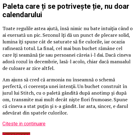
Paleta care ți se potrivește ție, nu doar
calendarului
Toate regulile astea ajută, însă nimic nu bate intuiția când o
ai exersată un pic. Sezonul îți dă un punct de plecare solid,
lumina îți spune cât de saturate să fie culorile, iar ocazia
rafinează totul. La final, cel mai bun buchet rămâne cel
care îți seamănă ție sau persoanei căreia i-l dai. Dacă cineva
adoră rozul în decembrie, lasă-l acolo, chiar dacă manualul
de culoare ar zice altfel.
Am ajuns să cred că armonia nu înseamnă o schemă
perfectă, ci coerența unei intenții. Un buchet construit în
jurul lui Stitch, cu o paletă gândită după anotimp și după
om, transmite mai mult decât niște flori frumoase. Spune
că cineva a stat puțin și s-a gândit. Iar asta, sincer, e darul
adevărat din spatele culorilor.
Citeste in continuare