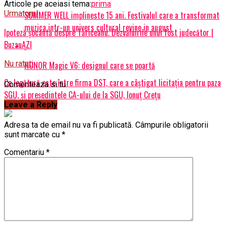
Articole pe aceiasi tema:
prima
Urmatorul
SUMMER WELL implineste 15 ani. Festivalul care a transformat
muzica intr-un univers cultural revine in august
Ipoteză șocantă despre Tăriceanu. Dezvăluirile unui fost judecător |
BuzauAZI
Nu ratati
HONOR Magic V6: designul care se poartă
Ce legătură este între firma DST, care a câștigat licitația pentru paza
Comenteaza si tu
SGU, și președintele CA-ului de la SGU, Ionuț Crețu
Leave a Reply
Adresa ta de email nu va fi publicată.
Câmpurile obligatorii
sunt marcate cu
*
Comentariu
*