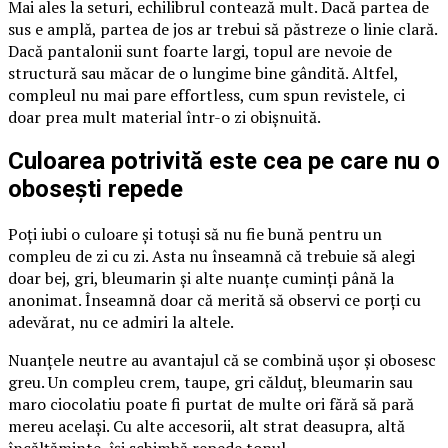
Mai ales la seturi, echilibrul contează mult. Dacă partea de
sus e amplă, partea de jos ar trebui să păstreze o linie clară.
Dacă pantalonii sunt foarte largi, topul are nevoie de
structură sau măcar de o lungime bine gândită. Altfel,
compleul nu mai pare effortless, cum spun revistele, ci
doar prea mult material într-o zi obișnuită.
Culoarea potrivită este cea pe care nu o
obosești repede
Poți iubi o culoare și totuși să nu fie bună pentru un
compleu de zi cu zi. Asta nu înseamnă că trebuie să alegi
doar bej, gri, bleumarin și alte nuanțe cuminți până la
anonimat. Înseamnă doar că merită să observi ce porți cu
adevărat, nu ce admiri la altele.
Nuanțele neutre au avantajul că se combină ușor și obosesc
greu. Un compleu crem, taupe, gri călduț, bleumarin sau
maro ciocolatiu poate fi purtat de multe ori fără să pară
mereu același. Cu alte accesorii, alt strat deasupra, altă