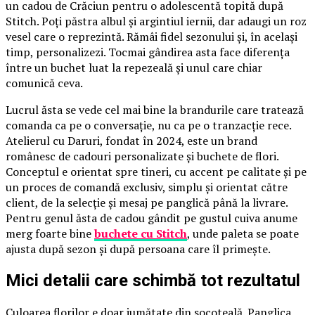
un cadou de Crăciun pentru o adolescentă topită după
Stitch. Poți păstra albul și argintiul iernii, dar adaugi un roz
vesel care o reprezintă. Rămâi fidel sezonului și, în același
timp, personalizezi. Tocmai gândirea asta face diferența
între un buchet luat la repezeală și unul care chiar
comunică ceva.
Lucrul ăsta se vede cel mai bine la brandurile care tratează
comanda ca pe o conversație, nu ca pe o tranzacție rece.
Atelierul cu Daruri, fondat în 2024, este un brand
românesc de cadouri personalizate și buchete de flori.
Conceptul e orientat spre tineri, cu accent pe calitate și pe
un proces de comandă exclusiv, simplu și orientat către
client, de la selecție și mesaj pe panglică până la livrare.
Pentru genul ăsta de cadou gândit pe gustul cuiva anume
merg foarte bine
buchete cu Stitch
, unde paleta se poate
ajusta după sezon și după persoana care îl primește.
Mici detalii care schimbă tot rezultatul
Culoarea florilor e doar jumătate din socoteală. Panglica,