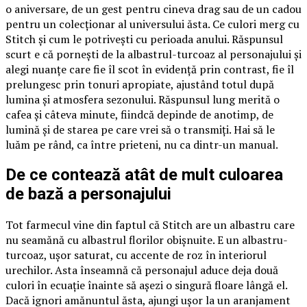
o aniversare, de un gest pentru cineva drag sau de un cadou
pentru un colecționar al universului ăsta. Ce culori merg cu
Stitch și cum le potrivești cu perioada anului. Răspunsul
scurt e că pornești de la albastrul-turcoaz al personajului și
alegi nuanțe care fie îl scot în evidență prin contrast, fie îl
prelungesc prin tonuri apropiate, ajustând totul după
lumina și atmosfera sezonului. Răspunsul lung merită o
cafea și câteva minute, fiindcă depinde de anotimp, de
lumină și de starea pe care vrei să o transmiți. Hai să le
luăm pe rând, ca între prieteni, nu ca dintr-un manual.
De ce contează atât de mult culoarea
de bază a personajului
Tot farmecul vine din faptul că Stitch are un albastru care
nu seamănă cu albastrul florilor obișnuite. E un albastru-
turcoaz, ușor saturat, cu accente de roz în interiorul
urechilor. Asta înseamnă că personajul aduce deja două
culori în ecuație înainte să așezi o singură floare lângă el.
Dacă ignori amănuntul ăsta, ajungi ușor la un aranjament