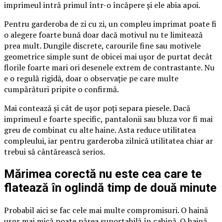
imprimeul intră primul într-o încăpere și ele abia apoi.
Pentru garderoba de zi cu zi, un compleu imprimat poate fi
o alegere foarte bună doar dacă motivul nu te limitează
prea mult. Dungile discrete, carourile fine sau motivele
geometrice simple sunt de obicei mai ușor de purtat decât
florile foarte mari ori desenele extrem de contrastante. Nu
e o regulă rigidă, doar o observație pe care multe
cumpărături pripite o confirmă.
Mai contează și cât de ușor poți separa piesele. Dacă
imprimeul e foarte specific, pantalonii sau bluza vor fi mai
greu de combinat cu alte haine. Asta reduce utilitatea
compleului, iar pentru garderoba zilnică utilitatea chiar ar
trebui să cântărească serios.
Mărimea corectă nu este cea care te
flatează în oglindă timp de două minute
Probabil aici se fac cele mai multe compromisuri. O haină
ușor mai mică poate părea suportabilă în cabină. O haină