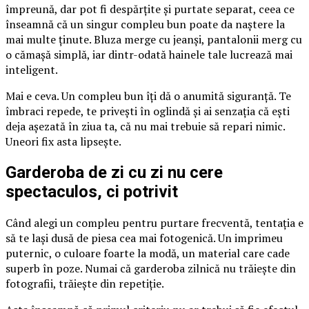
împreună, dar pot fi despărțite și purtate separat, ceea ce
înseamnă că un singur compleu bun poate da naștere la
mai multe ținute. Bluza merge cu jeanși, pantalonii merg cu
o cămașă simplă, iar dintr-odată hainele tale lucrează mai
inteligent.
Mai e ceva. Un compleu bun îți dă o anumită siguranță. Te
îmbraci repede, te privești în oglindă și ai senzația că ești
deja așezată în ziua ta, că nu mai trebuie să repari nimic.
Uneori fix asta lipsește.
Garderoba de zi cu zi nu cere
spectaculos, ci potrivit
Când alegi un compleu pentru purtare frecventă, tentația e
să te lași dusă de piesa cea mai fotogenică. Un imprimeu
puternic, o culoare foarte la modă, un material care cade
superb în poze. Numai că garderoba zilnică nu trăiește din
fotografii, trăiește din repetiție.