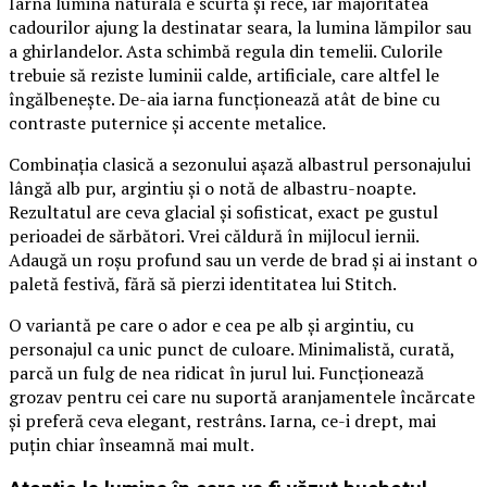
Iarna lumina naturală e scurtă și rece, iar majoritatea
cadourilor ajung la destinatar seara, la lumina lămpilor sau
a ghirlandelor. Asta schimbă regula din temelii. Culorile
trebuie să reziste luminii calde, artificiale, care altfel le
îngălbenește. De-aia iarna funcționează atât de bine cu
contraste puternice și accente metalice.
Combinația clasică a sezonului așază albastrul personajului
lângă alb pur, argintiu și o notă de albastru-noapte.
Rezultatul are ceva glacial și sofisticat, exact pe gustul
perioadei de sărbători. Vrei căldură în mijlocul iernii.
Adaugă un roșu profund sau un verde de brad și ai instant o
paletă festivă, fără să pierzi identitatea lui Stitch.
O variantă pe care o ador e cea pe alb și argintiu, cu
personajul ca unic punct de culoare. Minimalistă, curată,
parcă un fulg de nea ridicat în jurul lui. Funcționează
grozav pentru cei care nu suportă aranjamentele încărcate
și preferă ceva elegant, restrâns. Iarna, ce-i drept, mai
puțin chiar înseamnă mai mult.