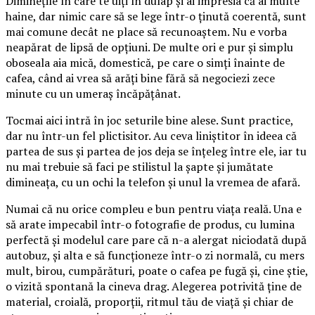
Diminețile în care te uiți în dulap și ai impresia că ai multe
haine, dar nimic care să se lege într-o ținută coerentă, sunt
mai comune decât ne place să recunoaștem. Nu e vorba
neapărat de lipsă de opțiuni. De multe ori e pur și simplu
oboseala aia mică, domestică, pe care o simți înainte de
cafea, când ai vrea să arăți bine fără să negociezi zece
minute cu un umeraș încăpățânat.
Tocmai aici intră în joc seturile bine alese. Sunt practice,
dar nu într-un fel plictisitor. Au ceva liniștitor în ideea că
partea de sus și partea de jos deja se înțeleg între ele, iar tu
nu mai trebuie să faci pe stilistul la șapte și jumătate
dimineața, cu un ochi la telefon și unul la vremea de afară.
Numai că nu orice compleu e bun pentru viața reală. Una e
să arate impecabil într-o fotografie de produs, cu lumina
perfectă și modelul care pare că n-a alergat niciodată după
autobuz, și alta e să funcționeze într-o zi normală, cu mers
mult, birou, cumpărături, poate o cafea pe fugă și, cine știe,
o vizită spontană la cineva drag. Alegerea potrivită ține de
material, croială, proporții, ritmul tău de viață și chiar de