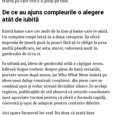
starea pe care vrei s-o porți pe tine.
De ce au ajuns compleurile o alegere
atât de iubită
Există haine care cer mult de la tine și haine care te ajută.
Un compleu reușit intră în a doua categorie. Îți oferă
impresia de ținută pusă la punct fără să te oblige la prea
multă planificare, iar asta, sincer, valorează mult în
garderoba de zi cu zi.
În ultimii ani, ideea de garderobă utilă a câștigat teren.
Editorii Vogue vorbesc despre piese de bază versatile,
purtate sezon după sezon, iar Who What Wear insistă pe
ideea unui dulap construit conștient, din piese care se
combină ușor și reduc stresul deciziilor zilnice. În același
registru, publicațiile de stil observă că seturile coordonate
sunt apreciate tocmai pentru că oferă o formulă rapidă,
coerentă și ușor de adaptat pentru contexte diferite.
Aici apare farmecul lor real. Nu doar că arată bine