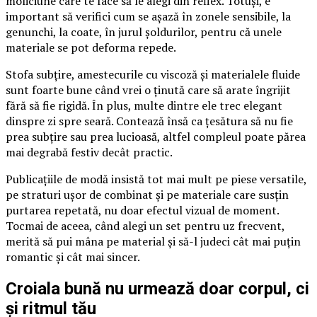
moliciune care te face să le alegi din reflex. Totuși, e
important să verifici cum se așază în zonele sensibile, la
genunchi, la coate, în jurul șoldurilor, pentru că unele
materiale se pot deforma repede.
Stofa subțire, amestecurile cu viscoză și materialele fluide
sunt foarte bune când vrei o ținută care să arate îngrijit
fără să fie rigidă. În plus, multe dintre ele trec elegant
dinspre zi spre seară. Contează însă ca țesătura să nu fie
prea subțire sau prea lucioasă, altfel compleul poate părea
mai degrabă festiv decât practic.
Publicațiile de modă insistă tot mai mult pe piese versatile,
pe straturi ușor de combinat și pe materiale care susțin
purtarea repetată, nu doar efectul vizual de moment.
Tocmai de aceea, când alegi un set pentru uz frecvent,
merită să pui mâna pe material și să-l judeci cât mai puțin
romantic și cât mai sincer.
Croiala bună nu urmează doar corpul, ci
și ritmul tău