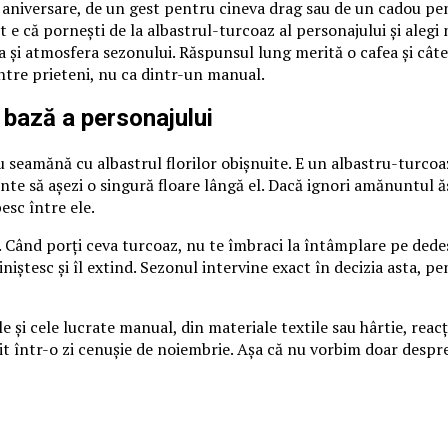
o aniversare, de un gest pentru cineva drag sau de un cadou pen
 e că pornești de la albastrul-turcoaz al personajului și alegi nu
 și atmosfera sezonului. Răspunsul lung merită o cafea și câte
între prieteni, nu ca dintr-un manual.
 bază a personajului
 seamănă cu albastrul florilor obișnuite. E un albastru-turcoaz
nte să așezi o singură floare lângă el. Dacă ignori amănuntul ă
esc între ele.
 Când porți ceva turcoaz, nu te îmbraci la întâmplare pe dedesub
îl liniștesc și îl extind. Sezonul intervine exact în decizia asta
e și cele lucrate manual, din materiale textile sau hârtie, reacț
cit într-o zi cenușie de noiembrie. Așa că nu vorbim doar despr