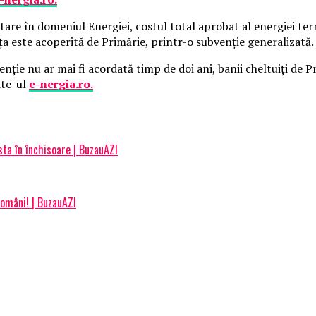
tare în domeniul Energiei, costul total aprobat al energiei ter
nţa este acoperită de Primărie, printr-o subvenţie generalizată.
venţie nu ar mai fi acordată timp de doi ani, banii cheltuiţi d
ite-ul
e-nergia.ro.
sta în închisoare | BuzauAZI
omâni! | BuzauAZI