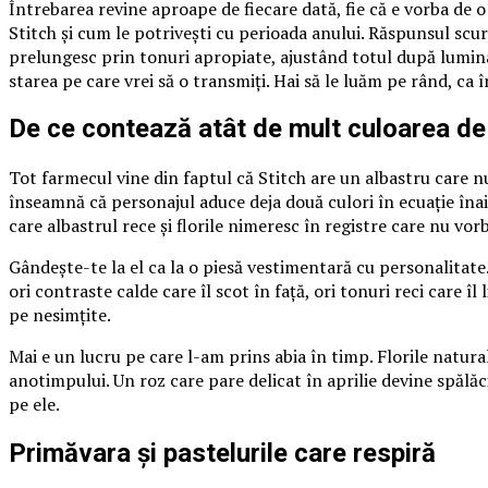
Întrebarea revine aproape de fiecare dată, fie că e vorba de 
Stitch și cum le potrivești cu perioada anului. Răspunsul scurt
prelungesc prin tonuri apropiate, ajustând totul după lumina
starea pe care vrei să o transmiți. Hai să le luăm pe rând, ca 
De ce contează atât de mult culoarea de
Tot farmecul vine din faptul că Stitch are un albastru care nu
înseamnă că personajul aduce deja două culori în ecuație înai
care albastrul rece și florile nimeresc în registre care nu vorb
Gândește-te la el ca la o piesă vestimentară cu personalitate.
ori contraste calde care îl scot în față, ori tonuri reci care 
pe nesimțite.
Mai e un lucru pe care l-am prins abia în timp. Florile natural
anotimpului. Un roz care pare delicat în aprilie devine spălă
pe ele.
Primăvara și pastelurile care respiră