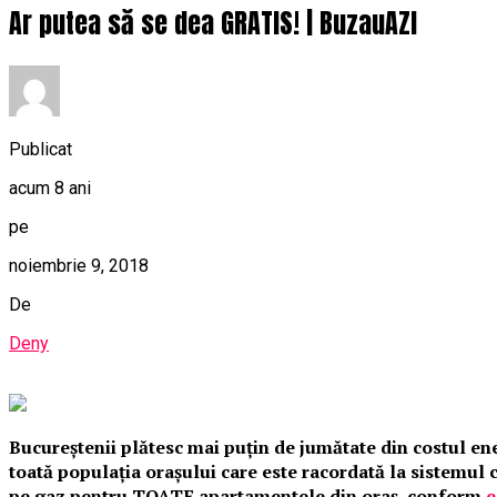
Ar putea să se dea GRATIS! | BuzauAZI
Publicat
acum 8 ani
pe
noiembrie 9, 2018
De
Deny
Bucureştenii plătesc mai puţin de jumătate din costul ener
toată populaţia oraşului care este racordată la sistemul
pe gaz pentru TOATE apartamentele din oraş, conform
e