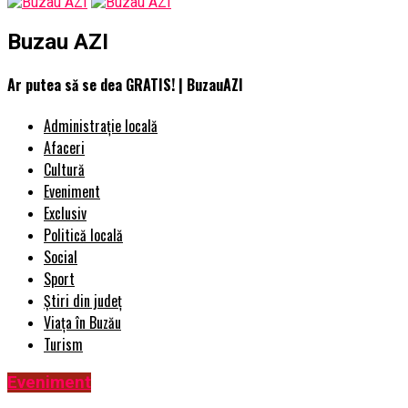
Buzau AZI
Ar putea să se dea GRATIS! | BuzauAZI
Administrație locală
Afaceri
Cultură
Eveniment
Exclusiv
Politică locală
Social
Sport
Știri din județ
Viața în Buzău
Turism
Eveniment