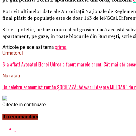
P
otrivit ultimelor date ale Autorităţii Naţionale de Reglemen
final plătit de populaţie este de doar 163 de lei/GCal. Difere
Strict ipotetic, pe baza unui calcul grosier, dacă această sub
apartament, pe gaze, în toate blocurile din Bucureşti, scrie s
Articole pe aceiasi tema:
prima
Urmatorul
S-a aflat! Avocatul Elenei Udrea a făcut marele anunț: Cât mai stă acea
Nu ratati
Un celebru economist român ȘOCHEAZĂ: Adevărul despre MILIOANE de r
Citeste in continuare
Iti recomandam