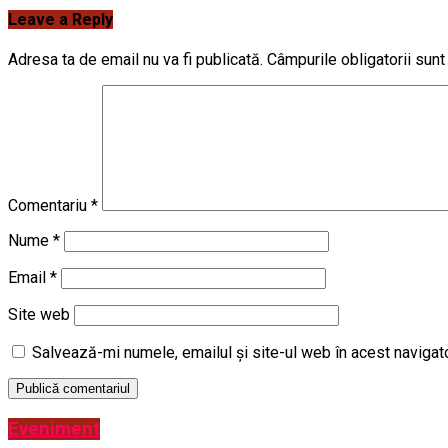
Leave a Reply
Adresa ta de email nu va fi publicată.
Câmpurile obligatorii sun
Comentariu
*
Nume
*
Email
*
Site web
Salvează-mi numele, emailul și site-ul web în acest navigat
Eveniment