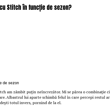
cu Stitch în funcție de sezon?
itch am zâmbit puțin neîncrezător. Mi se părea o combinație ci
loare. Albastrul lui aparte schimbă felul în care percepi restul 
ndești totul invers, pornind de la el.