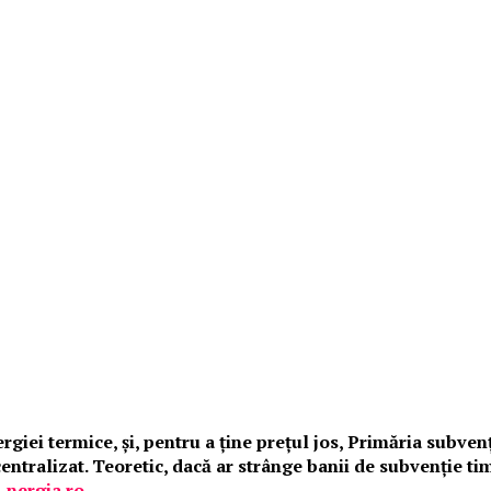
giei termice, şi, pentru a ţine preţul jos, Primăria subven
 centralizat. Teoretic, dacă ar strânge banii de subvenţie
-nergia.ro.