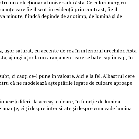
tru un colecționar al universului ăsta. Ce culori merg cu
anțe care fie îl scot în evidență prin contrast, fie îl
va minute, fiindcă depinde de anotimp, de lumină și de
, ușor saturat, cu accente de roz în interiorul urechilor. Asta
sta, ajungi ușor la un aranjament care se bate cap în cap, în
t, ci cauți ce-l pune în valoare. Aici e la fel. Albastrul cere
, pentru că ne modelează așteptările legate de culoare aproape
ionează diferit la aceeași culoare, în funcție de lumina
e nuanțe, ci și despre intensitate și despre cum cade lumina