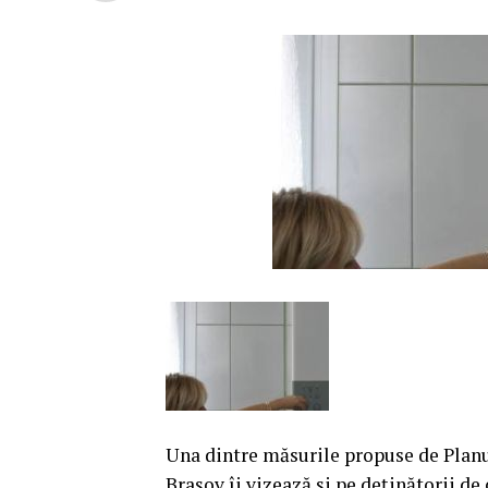
Una dintre măsurile propuse de Planu
Braşov îi vizează şi pe deţinătorii d