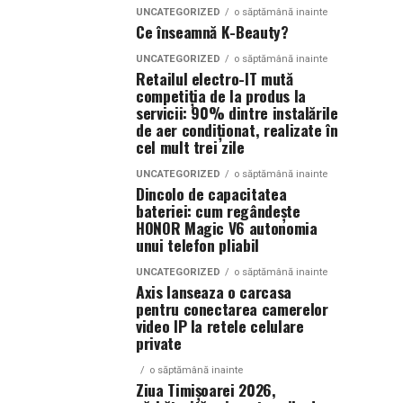
UNCATEGORIZED
o săptămână inainte
Ce înseamnă K-Beauty?
UNCATEGORIZED
o săptămână inainte
Retailul electro-IT mută
competiția de la produs la
servicii: 90% dintre instalările
de aer condiționat, realizate în
cel mult trei zile
UNCATEGORIZED
o săptămână inainte
Dincolo de capacitatea
bateriei: cum regândește
HONOR Magic V6 autonomia
unui telefon pliabil
UNCATEGORIZED
o săptămână inainte
Axis lanseaza o carcasa
pentru conectarea camerelor
video IP la retele celulare
private
o săptămână inainte
Ziua Timișoarei 2026,