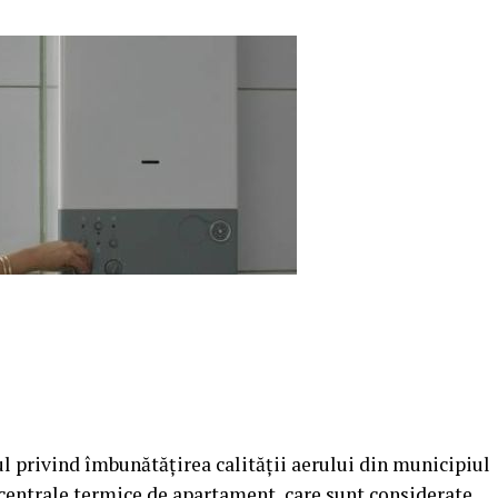
l privind îmbunătăţirea calităţii aerului din municipiul
e centrale termice de apartament, care sunt considerate