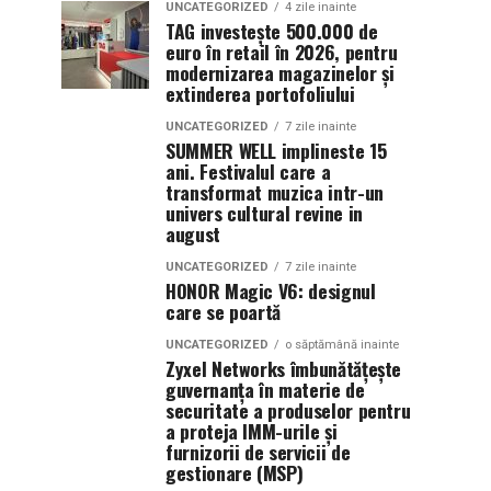
UNCATEGORIZED
4 zile inainte
TAG investește 500.000 de
euro în retail în 2026, pentru
modernizarea magazinelor și
extinderea portofoliului
UNCATEGORIZED
7 zile inainte
SUMMER WELL implineste 15
ani. Festivalul care a
transformat muzica intr-un
univers cultural revine in
august
UNCATEGORIZED
7 zile inainte
HONOR Magic V6: designul
care se poartă
UNCATEGORIZED
o săptămână inainte
Zyxel Networks îmbunătățește
guvernanța în materie de
securitate a produselor pentru
a proteja IMM-urile și
furnizorii de servicii de
gestionare (MSP)