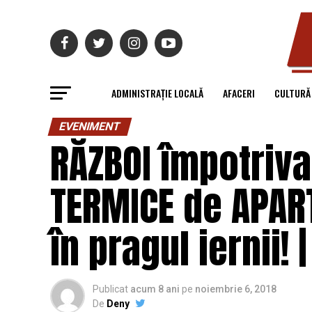
ADMINISTRAȚIE LOCALĂ
AFACERI
CULTURĂ
EVENIMENT
RĂZBOI împotriva
TERMICE de APAR
în pragul iernii! 
Publicat
acum 8 ani
pe
noiembrie 6, 2018
De
Deny