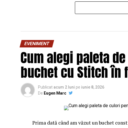
EVENIMENT
Cum alegi paleta de
buchet cu Stitch în 
Publicat
acum 2 luni
pe
iunie 8, 2026
De
Eugen Marc
Prima dată când am văzut un buchet constr