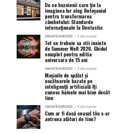
De ce buzoienii care țin la
imaginea lor aleg Botoșaniul
pentru transformarea
zâmbetului: Standarde
internaționale la Dentastic
UNCATEGORIZED
2 zile inainte
Tot ce trebuie sa stii inainte
de Summer Well 2026. Ghidul
complet pentru editia
aniversara de 15 ani
UNCATEGORIZED
2 zile inainte
Mașinile de spălat și
uscătoarele bazate pe
inteligență artificială îți
cunosc hainele mai bine decât
tine
UNCATEGORIZED
4 zile inainte
Cum ar fi dacă ceasul tău s-ar
antrena alături de tine?