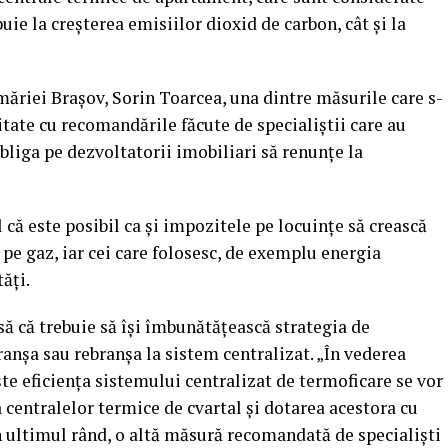
uie la creşterea emisiilor dioxid de carbon, cât şi la
măriei Braşov, Sorin Toarcea, una dintre măsurile care s-
tate cu recomandările făcute de specialiştii care au
 obliga pe dezvoltatorii imobiliari să renunţe la
că este posibil ca şi impozitele pe locuinţe să crească
i pe gaz, iar cei care folosesc, de exemplu energia
tăţi.
ă că trebuie să îşi îmbunătăţească strategia de
ranşa sau rebranşa la sistem centralizat. „În vederea
eşte eficienţa sistemului centralizat de termoficare se vor
 centralelor termice de cvartal şi dotarea acestora cu
n ultimul rând, o altă măsură recomandată de specialişti