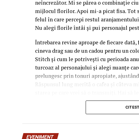
neîncrezător. Mi se părea o combinație ciu
mijlocul florilor. Apoi mi-a picat fisa. Tot
felul în care percepi restul aranjamentului,
Nu alegi florile întâi și pui personajul pest
Întrebarea revine aproape de fiecare dată, 
cineva drag sau de un cadou pentru un cole
Stitch și cum le potrivești cu perioada anu
turcoaz al personajului și alegi nuanțe care 
prelungesc prin tonuri apropiate, ajustân
Răspunsul lung merită o cafea și câteva m
starea pe care vrei să o transmiți. Hai să l
manual.
CITES
De ce contează atât de mul
personajului
EVENIMENT