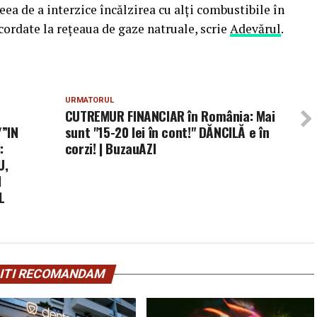
eea de a interzice încălzirea cu alţi combustibile în
acordate la reţeaua de gaze natruale,
scrie
Adevărul
.
URMATORUL
CUTREMUR FINANCIAR în România: Mai
/”IN
sunt "15-20 lei în cont!" DĂNCILĂ e în
:
corzi! | BuzauAZI
U,
I
L
ITI RECOMANDAM