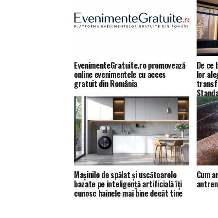
EvenimenteGratuite.ro promovează
De ce b
online evenimentele cu acces
lor al
gratuit din România
transf
Standa
Dentas
Mașinile de spălat și uscătoarele
Cum ar
bazate pe inteligență artificială îți
antren
cunosc hainele mai bine decât tine