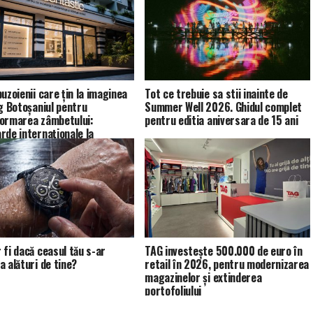
uzoienii care țin la imaginea
Tot ce trebuie sa stii inainte de
eg Botoșaniul pentru
Summer Well 2026. Ghidul complet
ormarea zâmbetului:
pentru editia aniversara de 15 ani
rde internaționale la
tic
 fi dacă ceasul tău s-ar
TAG investește 500.000 de euro în
a alături de tine?
retail în 2026, pentru modernizarea
magazinelor și extinderea
portofoliului