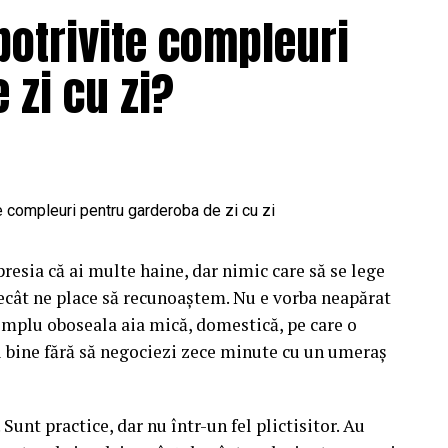
un albastru care nu seamănă cu albastrul florilor
potrivite compleuri
at, cu accente de roz în interiorul urechilor. Asta
ori în ecuație înainte să așezi o singură floare
 zi cu zi?
i ușor la un aranjament care se bate cap în cap, în
gistre care nu vorbesc între ele.
ă cu personalitate. Când porți ceva turcoaz, nu te
ce-l pune în valoare. Aici e la fel. Albastrul cere
tonuri reci care îl liniștesc și îl extind. Sezonul
 ne modelează așteptările legate de culoare aproape
presia că ai multe haine, dar nimic care să se lege
ecât ne place să recunoaștem. Nu e vorba neapărat
imp. Florile naturale și cele lucrate manual, din
simplu oboseala aia mică, domestică, pe care o
diferit la aceeași culoare, în funcție de lumina
ți bine fără să negociezi zece minute cu un umeraș
rilie devine spălăcit într-o zi cenușie de
anțe, ci și despre intensitate și despre cum cade
 Sunt practice, dar nu într-un fel plictisitor. Au