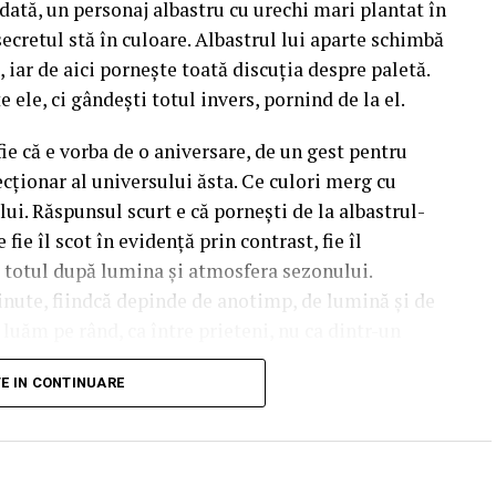
dată, un personaj albastru cu urechi mari plantat în
 secretul stă în culoare. Albastrul lui aparte schimbă
 iar de aici pornește toată discuția despre paletă.
e ele, ci gândești totul invers, pornind de la el.
fie că e vorba de o aniversare, de un gest pentru
cționar al universului ăsta. Ce culori merg cu
lui. Răspunsul scurt e că pornești de la albastrul-
fie îl scot în evidență prin contrast, fie îl
d totul după lumina și atmosfera sezonului.
inute, fiindcă depinde de anotimp, de lumină și de
e luăm pe rând, ca între prieteni, nu ca dintr-un
TE IN CONTINUARE
t culoarea de bază a