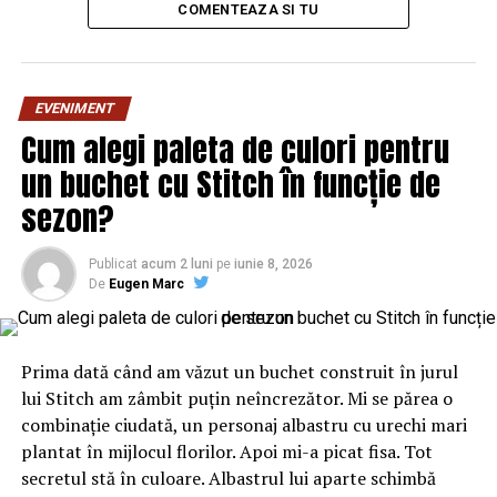
COMENTEAZA SI TU
ARTICOLE PE ACEIASI TEMA:
PRIMA
EVENIMENT
URMATORUL
Cum alegi paleta de culori pentru
INVITAŢIE/SEMINAR DE INFORMARE – Ziarul Incisiv de
un buchet cu Stitch în funcție de
Prahova
sezon?
NU RATATI
Cel mai bun câștigă! Deși au emisiuni similare, PRO TV a
bătut măr Antena 1. Cum a reușit | BuzauAZI
Publicat
acum 2 luni
pe
iunie 8, 2026
De
Eugen Marc
Prima dată când am văzut un buchet construit în jurul
lui Stitch am zâmbit puțin neîncrezător. Mi se părea o
combinație ciudată, un personaj albastru cu urechi mari
plantat în mijlocul florilor. Apoi mi-a picat fisa. Tot
secretul stă în culoare. Albastrul lui aparte schimbă