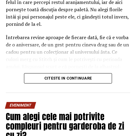
felul în care percepi restul aranjamentului, iar de aici
pornește toată discuția despre paletă. Nu alegi florile
întâi și pui personajul peste ele, ci gândești totul invers,
pornind de la el.
Întrebarea revine aproape de fiecare dată, fie că e vorba
de o aniversare, de un gest pentru cineva drag sau de un
cadou pentru un colecționar al universului ăsta. Ce
culori merg cu Stitch și cum le potrivești cu perioada
anului. Răspunsul scurt e că pornești de la albastrul-
turcoaz al personajului și alegi nuanțe care fie îl scot în
CITESTE IN CONTINUARE
evidență prin contrast, fie îl prelungesc prin tonuri
apropiate, ajustând totul după lumina și atmosfera
sezonului. Răspunsul lung merită o cafea și câteva
minute, fiindcă depinde de anotimp, de lumină și de
EVENIMENT
starea pe care vrei să o transmiți. Hai să le luăm pe rând,
Cum alegi cele mai potrivite
ca între prieteni, nu ca dintr-un manual.
compleuri pentru garderoba de zi
De ce contează atât de mult
cu zi?