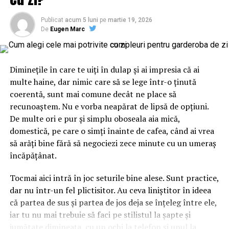
culoarea de bază a personajului
Publicat
acum 5 luni
pe
martie 19, 2026
De
Eugen Marc
Tot farmecul vine din faptul că Stitch are un albastru
care nu seamănă cu albastrul florilor obișnuite. E un
albastru-turcoaz, ușor saturat, cu accente de roz în
Diminețile în care te uiți în dulap și ai impresia că ai
interiorul urechilor. Asta înseamnă că personajul aduce
multe haine, dar nimic care să se lege într-o ținută
deja două culori în ecuație înainte să așezi o singură
coerentă, sunt mai comune decât ne place să
floare lângă el. Dacă ignori amănuntul ăsta, ajungi ușor
recunoaștem. Nu e vorba neapărat de lipsă de opțiuni.
la un aranjament care se bate cap în cap, în care
De multe ori e pur și simplu oboseala aia mică,
albastrul rece și florile nimeresc în registre care nu
domestică, pe care o simți înainte de cafea, când ai vrea
vorbesc între ele.
să arăți bine fără să negociezi zece minute cu un umeraș
încăpățânat.
Gândește-te la el ca la o piesă vestimentară cu
personalitate. Când porți ceva turcoaz, nu te îmbraci la
Tocmai aici intră în joc seturile bine alese. Sunt practice,
întâmplare pe dedesubt, ci cauți ce-l pune în valoare.
dar nu într-un fel plictisitor. Au ceva liniștitor în ideea
Aici e la fel. Albastrul cere ori contraste calde care îl
că partea de sus și partea de jos deja se înțeleg între ele,
scot în față, ori tonuri reci care îl liniștesc și îl extind.
iar tu nu mai trebuie să faci pe stilistul la șapte și
Sezonul intervine exact în decizia asta, pentru că ne
jumătate dimineața, cu un ochi la telefon și unul la