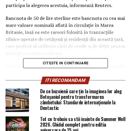
participa la alegerea acestuia, informează Reuters.
Bancnota de 50 de lire sterline este bancnota cu cea mai
mare valoare nominală aflată în circulaţie în Marea
Britanie, însă ea este rareori folosită în tranzacţiile
zilnice operate de cetăţenii şi rezidenţii din această ţară,
care preferă să utilizeze cărţi de credit şi de debit pentru
achiziţii cu valoare ridicată.
CITESTE IN CONTINUARE
Pe actuala bancnotă de 50 de lire apar chipul inginerului
James Watt şi cel al partenerului său de afaceri Matthew
Boulton, care au inventat şi comercializat motorul cu
ITI RECOMANDAM
aburi la sfârşitul secolului al XVIII-lea.
De ce buzoienii care țin la imaginea lor aleg
Botoșaniul pentru transformarea
„Sunt încântat că noua bancnotă de 50 de lire va
zâmbetului: Standarde internaționale la
celebra contribuţia adusă de Marea Britanie la
Dentastic
dezvoltarea ştiinţei. Există mulţi savanţi ale căror lucrări
Tot ce trebuie sa stii inainte de Summer Well
au modelat felul în care noi percepem lumea de astăzi”,
2026. Ghidul complet pentru editia
a declarat Mark Carney la un eveniment organizat la
aniversara de 15 ani