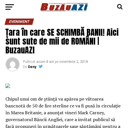
EVENIMENT
Țara în care SE SCHIMBĂ BANII! Aici
sunt sute de mii de ROMÂNI |
BuzauAZI
Publicat
acum 8 ani
pe
noiembrie 2, 2018
De
Deny
Chipul unui om de ştiinţă va apărea pe viitoarea
bancnotă de 50 de lire sterline ce va fi pusă în circulaţie
în Marea Britanie, a anunţat vineri Mark Carney,
guvernatorul Băncii Angliei, care a invitat publicul să
facă propuneri în următoarele şase săptămâni pentru a