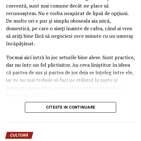
deja două culori în ecuație înainte să așezi o singură
coerentă, sunt mai comune decât ne place să
floare lângă el. Dacă ignori amănuntul ăsta, ajungi ușor
recunoaștem. Nu e vorba neapărat de lipsă de opțiuni.
la un aranjament care se bate cap în cap, în care
De multe ori e pur și simplu oboseala aia mică,
albastrul rece și florile nimeresc în registre care nu
domestică, pe care o simți înainte de cafea, când ai vrea
vorbesc între ele.
să arăți bine fără să negociezi zece minute cu un umeraș
încăpățânat.
Gândește-te la el ca la o piesă vestimentară cu
personalitate. Când porți ceva turcoaz, nu te îmbraci la
Tocmai aici intră în joc seturile bine alese. Sunt practice,
întâmplare pe dedesubt, ci cauți ce-l pune în valoare.
dar nu într-un fel plictisitor. Au ceva liniștitor în ideea
Aici e la fel. Albastrul cere ori contraste calde care îl
că partea de sus și partea de jos deja se înțeleg între ele,
scot în față, ori tonuri reci care îl liniștesc și îl extind.
iar tu nu mai trebuie să faci pe stilistul la șapte și
Sezonul intervine exact în decizia asta, pentru că ne
jumătate dimineața, cu un ochi la telefon și unul la
modelează așteptările legate de culoare aproape pe
vremea de afară.
nesimțite.
CITESTE IN CONTINUARE
Numai că nu orice compleu e bun pentru viața reală. Una
Mai e un lucru pe care l-am prins abia în timp. Florile
e să arate impecabil într-o fotografie de produs, cu
naturale și cele lucrate manual, din materiale textile sau
lumina perfectă și modelul care pare că n-a alergat
hârtie, reacționează diferit la aceeași culoare, în funcție
niciodată după autobuz, și alta e să funcționeze într-o zi
de lumina anotimpului. Un roz care pare delicat în
CULTURĂ
normală, cu mers mult, birou, cumpărături, poate o