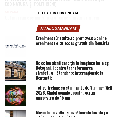
ECO NATURA ȘI POLITICIENI)
NU RATATI
CITESTE IN CONTINUARE
Cel mai rău coșmar al NATO. Unde a instalat Rusia
sisteme de război | BuzauAZI
ITI RECOMANDAM
EvenimenteGratuite.ro promovează online
evenimentele cu acces gratuit din România
De ce buzoienii care țin la imaginea lor aleg
Botoșaniul pentru transformarea
zâmbetului: Standarde internaționale la
Dentastic
Tot ce trebuie sa stii inainte de Summer Well
2026. Ghidul complet pentru editia
aniversara de 15 ani
Mașinile de spălat și uscătoarele bazate pe