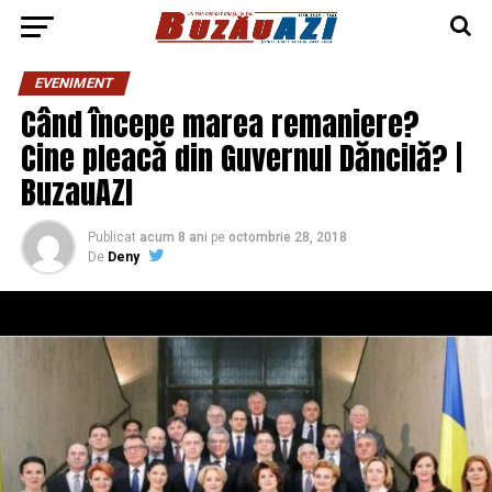
EVENIMENT
Când începe marea remaniere?
Cine pleacă din Guvernul Dăncilă? |
BuzauAZI
Publicat
acum 8 ani
pe
octombrie 28, 2018
De
Deny