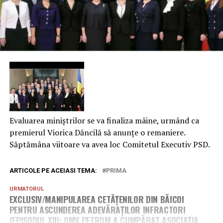
Evaluarea miniştrilor se va finaliza mâine, urmând ca
premierul Viorica Dăncilă să anunțe o remaniere.
Săptămâna viitoare va avea loc Comitetul Executiv PSD.
ARTICOLE PE ACEIASI TEMA:
PRIMA
URMATORUL
EXCLUSIV/MANIPULAREA CETĂȚENILOR DIN BĂICOI
PENTRU ASCUNDEREA ADEVĂRAȚILOR INFRACTORI
(EPISODUL XIII: OMV PETROM A CUMPĂRAT ASOCIAȚIA