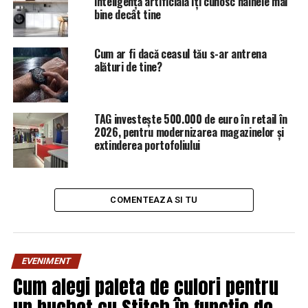
inteligență artificială îți cunosc hainele mai
bine decât tine
Cum ar fi dacă ceasul tău s-ar antrena
alături de tine?
TAG investește 500.000 de euro în retail în
2026, pentru modernizarea magazinelor și
extinderea portofoliului
COMENTEAZA SI TU
EVENIMENT
Cum alegi paleta de culori pentru
un buchet cu Stitch în funcție de