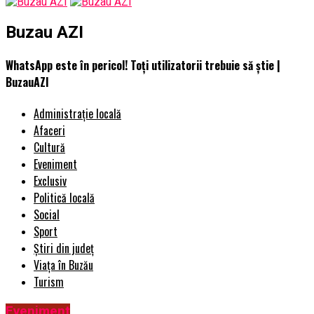
Buzau AZI
WhatsApp este în pericol! Toți utilizatorii trebuie să știe |
BuzauAZI
Administrație locală
Afaceri
Cultură
Eveniment
Exclusiv
Politică locală
Social
Sport
Știri din județ
Viața în Buzău
Turism
Eveniment