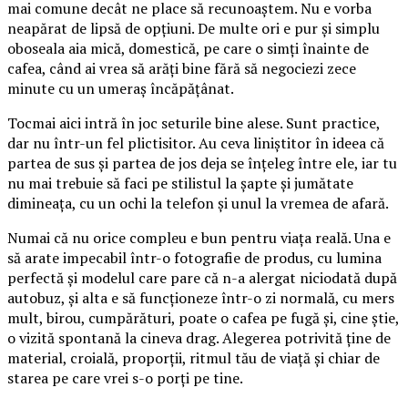
mai comune decât ne place să recunoaștem. Nu e vorba
neapărat de lipsă de opțiuni. De multe ori e pur și simplu
oboseala aia mică, domestică, pe care o simți înainte de
cafea, când ai vrea să arăți bine fără să negociezi zece
minute cu un umeraș încăpățânat.
Tocmai aici intră în joc seturile bine alese. Sunt practice,
dar nu într-un fel plictisitor. Au ceva liniștitor în ideea că
partea de sus și partea de jos deja se înțeleg între ele, iar tu
nu mai trebuie să faci pe stilistul la șapte și jumătate
dimineața, cu un ochi la telefon și unul la vremea de afară.
Numai că nu orice compleu e bun pentru viața reală. Una e
să arate impecabil într-o fotografie de produs, cu lumina
perfectă și modelul care pare că n-a alergat niciodată după
autobuz, și alta e să funcționeze într-o zi normală, cu mers
mult, birou, cumpărături, poate o cafea pe fugă și, cine știe,
o vizită spontană la cineva drag. Alegerea potrivită ține de
material, croială, proporții, ritmul tău de viață și chiar de
starea pe care vrei s-o porți pe tine.