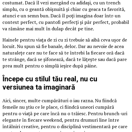
costumat. Dacă îl vezi mergând cu adidași, cu un trench
simplu, cu o geantă obișnuită și chiar cu geaca ta favorită,
atunci e un semn bun. Dacă îl poți imagina doar într-un
context perfect, cu pantofi perfecți și păr perfect, probabil
va rămâne mai mult în dulap decât pe tine.
Hainele pentru viața de zi cu zi trebuie să aibă ceva ușor de
locuit. Nu spun să fie banale, deloc. Dar au nevoie de acea
naturalețe care nu te face să te întrebi la fiecare oră dacă
te strânge, dacă se șifonează, dacă te lățește sau dacă pare
prea mult pentru o simplă ieșire după pâine.
Începe cu stilul tău real, nu cu
versiunea ta imaginară
Aici, sincer, multe cumpărături o iau razna. Nu fiindcă
femeile nu știu ce le place, ci fiindcă uneori cumpără
pentru o viață pe care încă nu o trăiesc. Pentru brunch-uri
elegante în fiecare weekend, pentru drumuri line între
întâlniri creative, pentru o disciplină vestimentară pe care