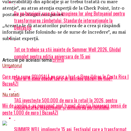
vulnerabilităţi din aplicaţie şi ar trebui tratată cu mare
atenţie”, au atras atenţia experţii de la Check Point, într-o
De ce buzoienii care țin la imaginea lor aleg Botoșaniul pentru
postare pe blogul companiei.
transformarea zâmbetului: Standarde internaționale la
„Aceasta le dă atacatorilor puterea de a crea şi răspândi
Dentastic
informaţii false folosindu-se de surse de încredere”, au mai
subliniat experţii.
Tot ce trebuie sa stii inainte de Summer Well 2026. Ghidul
complet pentru editia aniversara de 15 ani
Articole pe aceiasi tema:
prima
Urmatorul
Care este suma COLOSALĂ pe care a luat-o Elena Udrea în Costa Rica |
Cum ar fi dacă ceasul tău s-ar antrena alături de tine?
BuzauAZI
Nu ratati
TAG investește 500.000 de euro în retail în 2026, pentru
Mii de români s-au pensionat anul trecut. Aceștia încasează pensii de
modernizarea magazinelor și extinderea portofoliului
peste 1.000 de euro | BuzauAZI
SUMMER WELL implineste 15 ani. Festivalul care a transformat