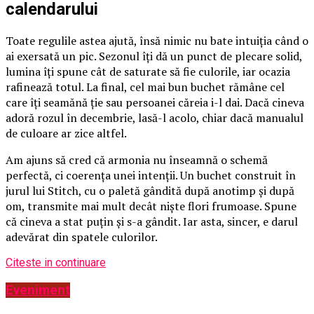
calendarului
Toate regulile astea ajută, însă nimic nu bate intuiția când o
ai exersată un pic. Sezonul îți dă un punct de plecare solid,
lumina îți spune cât de saturate să fie culorile, iar ocazia
rafinează totul. La final, cel mai bun buchet rămâne cel
care îți seamănă ție sau persoanei căreia i-l dai. Dacă cineva
adoră rozul în decembrie, lasă-l acolo, chiar dacă manualul
de culoare ar zice altfel.
Am ajuns să cred că armonia nu înseamnă o schemă
perfectă, ci coerența unei intenții. Un buchet construit în
jurul lui Stitch, cu o paletă gândită după anotimp și după
om, transmite mai mult decât niște flori frumoase. Spune
că cineva a stat puțin și s-a gândit. Iar asta, sincer, e darul
adevărat din spatele culorilor.
Citeste in continuare
Eveniment