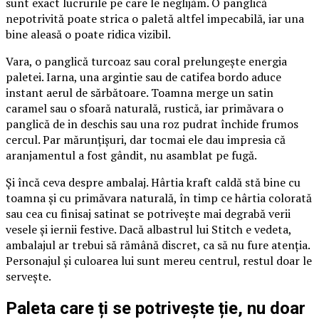
sunt exact lucrurile pe care le neglijăm. O panglică
nepotrivită poate strica o paletă altfel impecabilă, iar una
bine aleasă o poate ridica vizibil.
Vara, o panglică turcoaz sau coral prelungește energia
paletei. Iarna, una argintie sau de catifea bordo aduce
instant aerul de sărbătoare. Toamna merge un satin
caramel sau o sfoară naturală, rustică, iar primăvara o
panglică de in deschis sau una roz pudrat închide frumos
cercul. Par mărunțișuri, dar tocmai ele dau impresia că
aranjamentul a fost gândit, nu asamblat pe fugă.
Și încă ceva despre ambalaj. Hârtia kraft caldă stă bine cu
toamna și cu primăvara naturală, în timp ce hârtia colorată
sau cea cu finisaj satinat se potrivește mai degrabă verii
vesele și iernii festive. Dacă albastrul lui Stitch e vedeta,
ambalajul ar trebui să rămână discret, ca să nu fure atenția.
Personajul și culoarea lui sunt mereu centrul, restul doar le
servește.
Paleta care ți se potrivește ție, nu doar