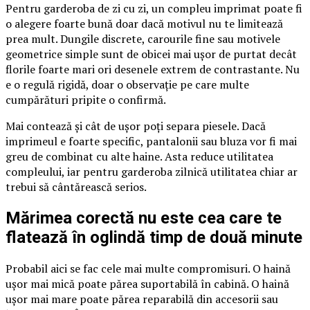
Pentru garderoba de zi cu zi, un compleu imprimat poate fi
o alegere foarte bună doar dacă motivul nu te limitează
prea mult. Dungile discrete, carourile fine sau motivele
geometrice simple sunt de obicei mai ușor de purtat decât
florile foarte mari ori desenele extrem de contrastante. Nu
e o regulă rigidă, doar o observație pe care multe
cumpărături pripite o confirmă.
Mai contează și cât de ușor poți separa piesele. Dacă
imprimeul e foarte specific, pantalonii sau bluza vor fi mai
greu de combinat cu alte haine. Asta reduce utilitatea
compleului, iar pentru garderoba zilnică utilitatea chiar ar
trebui să cântărească serios.
Mărimea corectă nu este cea care te
flatează în oglindă timp de două minute
Probabil aici se fac cele mai multe compromisuri. O haină
ușor mai mică poate părea suportabilă în cabină. O haină
ușor mai mare poate părea reparabilă din accesorii sau