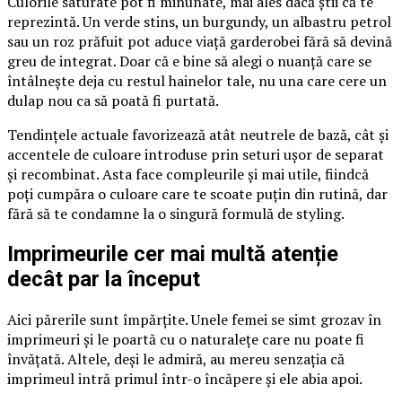
Culorile saturate pot fi minunate, mai ales dacă știi că te
reprezintă. Un verde stins, un burgundy, un albastru petrol
sau un roz prăfuit pot aduce viață garderobei fără să devină
greu de integrat. Doar că e bine să alegi o nuanță care se
întâlnește deja cu restul hainelor tale, nu una care cere un
dulap nou ca să poată fi purtată.
Tendințele actuale favorizează atât neutrele de bază, cât și
accentele de culoare introduse prin seturi ușor de separat
și recombinat. Asta face compleurile și mai utile, fiindcă
poți cumpăra o culoare care te scoate puțin din rutină, dar
fără să te condamne la o singură formulă de styling.
Imprimeurile cer mai multă atenție
decât par la început
Aici părerile sunt împărțite. Unele femei se simt grozav în
imprimeuri și le poartă cu o naturalețe care nu poate fi
învățată. Altele, deși le admiră, au mereu senzația că
imprimeul intră primul într-o încăpere și ele abia apoi.