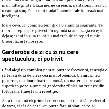
mai multe ținute. Bluza merge cu jeanși, pantalonii merg cu
o cămașă simplă, iar dintr-odată hainele tale lucrează mai
inteligent.
Mai e ceva. Un compleu bun îți dă o anumită siguranță. Te
îmbraci repede, te privești în oglindă și ai senzația că ești
deja așezată în ziua ta, că nu mai trebuie să repari nimic.
Uneori fix asta lipsește.
Garderoba de zi cu zi nu cere
spectaculos, ci potrivit
Când alegi un compleu pentru purtare frecventă, tentația e
să te lași dusă de piesa cea mai fotogenică. Un imprimeu
puternic, o culoare foarte la modă, un material care cade
superb în poze. Numai că garderoba zilnică nu trăiește din
fotografii, trăiește din repetiție.
Asta înseamnă că primul criteriu nu ar trebui să fie efectul
de wow, ci cât de des îl vei purta fără să simți că te-ai