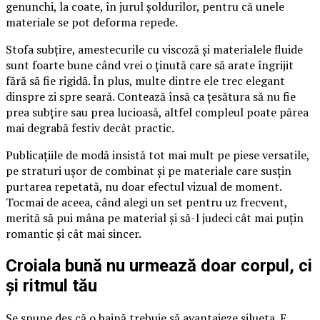
genunchi, la coate, în jurul șoldurilor, pentru că unele
materiale se pot deforma repede.
Stofa subțire, amestecurile cu viscoză și materialele fluide
sunt foarte bune când vrei o ținută care să arate îngrijit
fără să fie rigidă. În plus, multe dintre ele trec elegant
dinspre zi spre seară. Contează însă ca țesătura să nu fie
prea subțire sau prea lucioasă, altfel compleul poate părea
mai degrabă festiv decât practic.
Publicațiile de modă insistă tot mai mult pe piese versatile,
pe straturi ușor de combinat și pe materiale care susțin
purtarea repetată, nu doar efectul vizual de moment.
Tocmai de aceea, când alegi un set pentru uz frecvent,
merită să pui mâna pe material și să-l judeci cât mai puțin
romantic și cât mai sincer.
Croiala bună nu urmează doar corpul, ci
și ritmul tău
Se spune des că o haină trebuie să avantajeze silueta. E