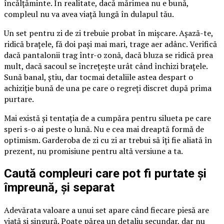
încălțăminte. În realitate, dacă mărimea nu e bună,
compleul nu va avea viață lungă în dulapul tău.
Un set pentru zi de zi trebuie probat în mișcare. Așază-te,
ridică brațele, fă doi pași mai mari, trage aer adânc. Verifică
dacă pantalonii trag într-o zonă, dacă bluza se ridică prea
mult, dacă sacoul se încrețește urât când închizi brațele.
Sună banal, știu, dar tocmai detaliile astea despart o
achiziție bună de una pe care o regreți discret după prima
purtare.
Mai există și tentația de a cumpăra pentru silueta pe care
speri s-o ai peste o lună. Nu e cea mai dreaptă formă de
optimism. Garderoba de zi cu zi ar trebui să îți fie aliată în
prezent, nu promisiune pentru altă versiune a ta.
Caută compleuri care pot fi purtate și
împreună, și separat
Adevărata valoare a unui set apare când fiecare piesă are
viață și singură. Poate părea un detaliu secundar, dar nu