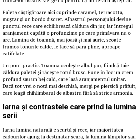
frunzelor uscate. Merge fix pentru că nu te-ai fi așteptat.
Paleta câștigătoare aici cuprinde caramel, terracotta,
muștar și un bordo discret. Albastrul personajului devine
punctul rece care echilibrează căldura din jur, iar întregul
aranjament capătă o profunzime pe care primăvara nu o
are. Lumina de toamnă, mai joasă și mai aurie, scoate
frumos tonurile calde, le face să pară pline, aproape
catifelate.
Un pont practic. Toamna ocolește albul pur, fiindcă taie
căldura paletei și răcește totul brusc. Pune în loc un crem
profund sau un bej cald, care lasă aranjamentul unitar.
Dacă tot vrei o notă mai deschisă, mergi pe piersică prăfuit,
care leagă chihlimbarul de albastru fără să strice armonia.
Iarna și contrastele care prind la lumina
serii
Iarna lumina naturală e scurtă și rece, iar majoritatea
cadourilor ajung la destinatar seara, la lumina lămpilor sau