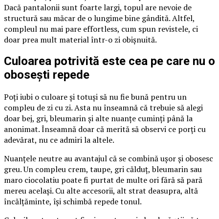
Dacă pantalonii sunt foarte largi, topul are nevoie de
structură sau măcar de o lungime bine gândită. Altfel,
compleul nu mai pare effortless, cum spun revistele, ci
doar prea mult material într-o zi obișnuită.
Culoarea potrivită este cea pe care nu o
obosești repede
Poți iubi o culoare și totuși să nu fie bună pentru un
compleu de zi cu zi. Asta nu înseamnă că trebuie să alegi
doar bej, gri, bleumarin și alte nuanțe cuminți până la
anonimat. Înseamnă doar că merită să observi ce porți cu
adevărat, nu ce admiri la altele.
Nuanțele neutre au avantajul că se combină ușor și obosesc
greu. Un compleu crem, taupe, gri călduț, bleumarin sau
maro ciocolatiu poate fi purtat de multe ori fără să pară
mereu același. Cu alte accesorii, alt strat deasupra, altă
încălțăminte, își schimbă repede tonul.