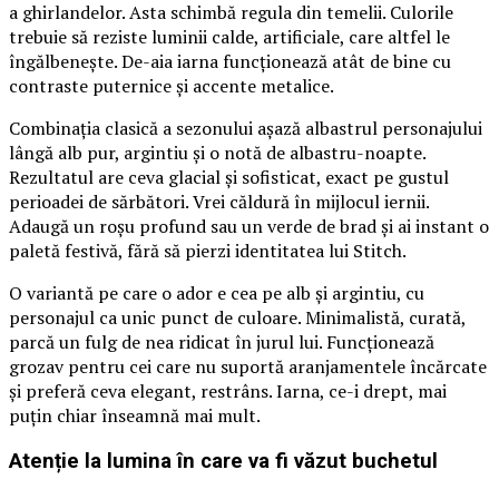
a ghirlandelor. Asta schimbă regula din temelii. Culorile
trebuie să reziste luminii calde, artificiale, care altfel le
îngălbenește. De-aia iarna funcționează atât de bine cu
contraste puternice și accente metalice.
Combinația clasică a sezonului așază albastrul personajului
lângă alb pur, argintiu și o notă de albastru-noapte.
Rezultatul are ceva glacial și sofisticat, exact pe gustul
perioadei de sărbători. Vrei căldură în mijlocul iernii.
Adaugă un roșu profund sau un verde de brad și ai instant o
paletă festivă, fără să pierzi identitatea lui Stitch.
O variantă pe care o ador e cea pe alb și argintiu, cu
personajul ca unic punct de culoare. Minimalistă, curată,
parcă un fulg de nea ridicat în jurul lui. Funcționează
grozav pentru cei care nu suportă aranjamentele încărcate
și preferă ceva elegant, restrâns. Iarna, ce-i drept, mai
puțin chiar înseamnă mai mult.
Atenție la lumina în care va fi văzut buchetul