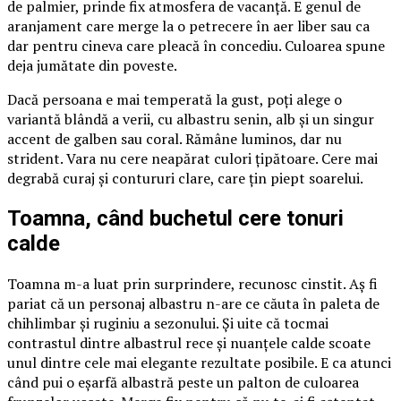
de palmier, prinde fix atmosfera de vacanță. E genul de
aranjament care merge la o petrecere în aer liber sau ca
dar pentru cineva care pleacă în concediu. Culoarea spune
deja jumătate din poveste.
Dacă persoana e mai temperată la gust, poți alege o
variantă blândă a verii, cu albastru senin, alb și un singur
accent de galben sau coral. Rămâne luminos, dar nu
strident. Vara nu cere neapărat culori țipătoare. Cere mai
degrabă curaj și contururi clare, care țin piept soarelui.
Toamna, când buchetul cere tonuri
calde
Toamna m-a luat prin surprindere, recunosc cinstit. Aș fi
pariat că un personaj albastru n-are ce căuta în paleta de
chihlimbar și ruginiu a sezonului. Și uite că tocmai
contrastul dintre albastrul rece și nuanțele calde scoate
unul dintre cele mai elegante rezultate posibile. E ca atunci
când pui o eșarfă albastră peste un palton de culoarea