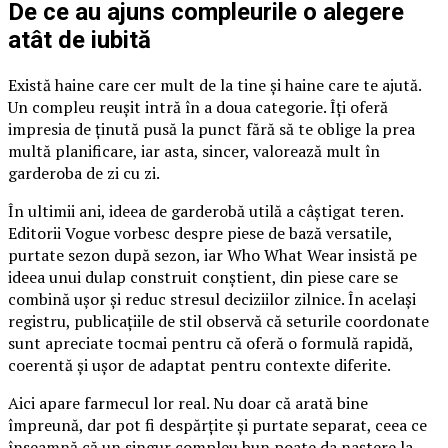
De ce au ajuns compleurile o alegere
atât de iubită
Există haine care cer mult de la tine și haine care te ajută.
Un compleu reușit intră în a doua categorie. Îți oferă
impresia de ținută pusă la punct fără să te oblige la prea
multă planificare, iar asta, sincer, valorează mult în
garderoba de zi cu zi.
În ultimii ani, ideea de garderobă utilă a câștigat teren.
Editorii Vogue vorbesc despre piese de bază versatile,
purtate sezon după sezon, iar Who What Wear insistă pe
ideea unui dulap construit conștient, din piese care se
combină ușor și reduc stresul deciziilor zilnice. În același
registru, publicațiile de stil observă că seturile coordonate
sunt apreciate tocmai pentru că oferă o formulă rapidă,
coerentă și ușor de adaptat pentru contexte diferite.
Aici apare farmecul lor real. Nu doar că arată bine
împreună, dar pot fi despărțite și purtate separat, ceea ce
înseamnă că un singur compleu bun poate da naștere la