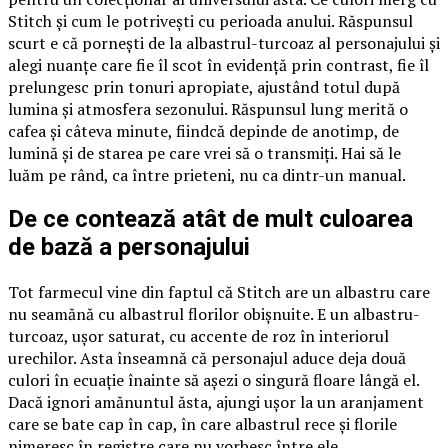
Stitch și cum le potrivești cu perioada anului. Răspunsul
scurt e că pornești de la albastrul-turcoaz al personajului și
alegi nuanțe care fie îl scot în evidență prin contrast, fie îl
prelungesc prin tonuri apropiate, ajustând totul după
lumina și atmosfera sezonului. Răspunsul lung merită o
cafea și câteva minute, fiindcă depinde de anotimp, de
lumină și de starea pe care vrei să o transmiți. Hai să le
luăm pe rând, ca între prieteni, nu ca dintr-un manual.
De ce contează atât de mult culoarea
de bază a personajului
Tot farmecul vine din faptul că Stitch are un albastru care
nu seamănă cu albastrul florilor obișnuite. E un albastru-
turcoaz, ușor saturat, cu accente de roz în interiorul
urechilor. Asta înseamnă că personajul aduce deja două
culori în ecuație înainte să așezi o singură floare lângă el.
Dacă ignori amănuntul ăsta, ajungi ușor la un aranjament
care se bate cap în cap, în care albastrul rece și florile
nimeresc în registre care nu vorbesc între ele.