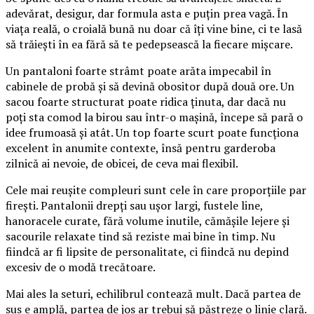
adevărat, desigur, dar formula asta e puțin prea vagă. În
viața reală, o croială bună nu doar că îți vine bine, ci te lasă
să trăiești în ea fără să te pedepsească la fiecare mișcare.
Un pantaloni foarte strâmt poate arăta impecabil în
cabinele de probă și să devină obositor după două ore. Un
sacou foarte structurat poate ridica ținuta, dar dacă nu
poți sta comod la birou sau într-o mașină, începe să pară o
idee frumoasă și atât. Un top foarte scurt poate funcționa
excelent în anumite contexte, însă pentru garderoba
zilnică ai nevoie, de obicei, de ceva mai flexibil.
Cele mai reușite compleuri sunt cele în care proporțiile par
firești. Pantalonii drepți sau ușor largi, fustele line,
hanoracele curate, fără volume inutile, cămășile lejere și
sacourile relaxate tind să reziste mai bine în timp. Nu
fiindcă ar fi lipsite de personalitate, ci fiindcă nu depind
excesiv de o modă trecătoare.
Mai ales la seturi, echilibrul contează mult. Dacă partea de
sus e amplă, partea de jos ar trebui să păstreze o linie clară.