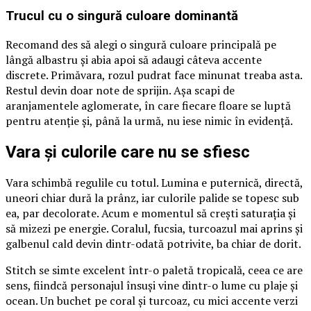
Trucul cu o singură culoare dominantă
Recomand des să alegi o singură culoare principală pe
lângă albastru și abia apoi să adaugi câteva accente
discrete. Primăvara, rozul pudrat face minunat treaba asta.
Restul devin doar note de sprijin. Așa scapi de
aranjamentele aglomerate, în care fiecare floare se luptă
pentru atenție și, până la urmă, nu iese nimic în evidență.
Vara și culorile care nu se sfiesc
Vara schimbă regulile cu totul. Lumina e puternică, directă,
uneori chiar dură la prânz, iar culorile palide se topesc sub
ea, par decolorate. Acum e momentul să crești saturația și
să mizezi pe energie. Coralul, fucsia, turcoazul mai aprins și
galbenul cald devin dintr-odată potrivite, ba chiar de dorit.
Stitch se simte excelent într-o paletă tropicală, ceea ce are
sens, fiindcă personajul însuși vine dintr-o lume cu plaje și
ocean. Un buchet pe coral și turcoaz, cu mici accente verzi