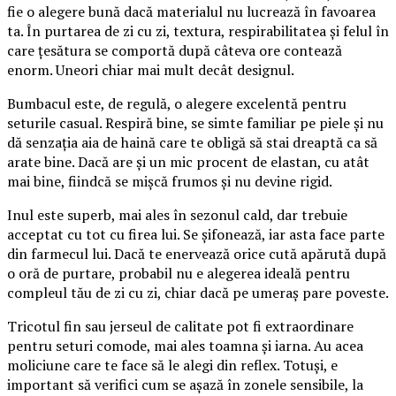
fie o alegere bună dacă materialul nu lucrează în favoarea
ta. În purtarea de zi cu zi, textura, respirabilitatea și felul în
care țesătura se comportă după câteva ore contează
enorm. Uneori chiar mai mult decât designul.
Bumbacul este, de regulă, o alegere excelentă pentru
seturile casual. Respiră bine, se simte familiar pe piele și nu
dă senzația aia de haină care te obligă să stai dreaptă ca să
arate bine. Dacă are și un mic procent de elastan, cu atât
mai bine, fiindcă se mișcă frumos și nu devine rigid.
Inul este superb, mai ales în sezonul cald, dar trebuie
acceptat cu tot cu firea lui. Se șifonează, iar asta face parte
din farmecul lui. Dacă te enervează orice cută apărută după
o oră de purtare, probabil nu e alegerea ideală pentru
compleul tău de zi cu zi, chiar dacă pe umeraș pare poveste.
Tricotul fin sau jerseul de calitate pot fi extraordinare
pentru seturi comode, mai ales toamna și iarna. Au acea
moliciune care te face să le alegi din reflex. Totuși, e
important să verifici cum se așază în zonele sensibile, la