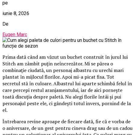
pe
iunie 8, 2026
De
Eugen Marc
Prima dată când am văzut un buchet construit în jurul lui
Stitch am zâmbit puțin neîncrezător. Mi se părea o
combinație ciudată, un personaj albastru cu urechi mari
plantat în mijlocul florilor. Apoi mi-a picat fisa. Tot
secretul stă în culoare. Albastrul lui aparte schimbă felul în
care percepi restul aranjamentului, iar de aici pornește
toată discuția despre paletă. Nu alegi florile întâi și pui
personajul peste ele, ci gândești totul invers, pornind de la
el.
Întrebarea revine aproape de fiecare dată, fie că e vorba de
o aniversare, de un gest pentru cineva drag sau de un cadou
pentru un colecționar al universului ăsta. Ce culori merg cu