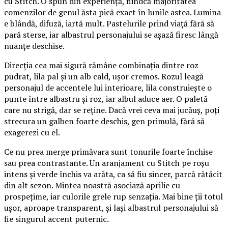
cu Stitch. O spun din experiență, fiindcă majoritatea
comenzilor de genul ăsta pică exact în lunile astea. Lumina
e blândă, difuză, iartă mult. Pastelurile prind viață fără să
pară sterse, iar albastrul personajului se așază firesc lângă
nuanțe deschise.
Direcția cea mai sigură rămâne combinația dintre roz
pudrat, lila pal și un alb cald, ușor cremos. Rozul leagă
personajul de accentele lui interioare, lila construiește o
punte între albastru și roz, iar albul aduce aer. O paletă
care nu strigă, dar se reține. Dacă vrei ceva mai jucăuș, poți
strecura un galben foarte deschis, gen primulă, fără să
exagerezi cu el.
Ce nu prea merge primăvara sunt tonurile foarte închise
sau prea contrastante. Un aranjament cu Stitch pe roșu
intens și verde închis va arăta, ca să fiu sincer, parcă rătăcit
din alt sezon. Mintea noastră asociază aprilie cu
prospețime, iar culorile grele rup senzația. Mai bine ții totul
ușor, aproape transparent, și lași albastrul personajului să
fie singurul accent puternic.