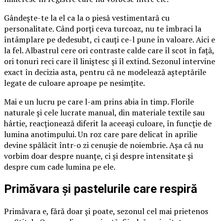
Gândește-te la el ca la o piesă vestimentară cu
personalitate. Când porți ceva turcoaz, nu te îmbraci la
întâmplare pe dedesubt, ci cauți ce-l pune în valoare. Aici e
la fel. Albastrul cere ori contraste calde care îl scot în față,
ori tonuri reci care îl liniștesc și îl extind. Sezonul intervine
exact în decizia asta, pentru că ne modelează așteptările
legate de culoare aproape pe nesimțite.
Mai e un lucru pe care l-am prins abia în timp. Florile
naturale și cele lucrate manual, din materiale textile sau
hârtie, reacționează diferit la aceeași culoare, în funcție de
lumina anotimpului. Un roz care pare delicat în aprilie
devine spălăcit într-o zi cenușie de noiembrie. Așa că nu
vorbim doar despre nuanțe, ci și despre intensitate și
despre cum cade lumina pe ele.
Primăvara și pastelurile care respiră
Primăvara e, fără doar și poate, sezonul cel mai prietenos