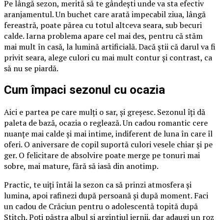
Pe lângă sezon, merită să te gândești unde va sta efectiv
aranjamentul. Un buchet care arată impecabil ziua, lângă
fereastră, poate părea cu totul altceva seara, sub becuri
calde. Iarna problema apare cel mai des, pentru că stăm
mai mult în casă, la lumină artificială. Dacă știi că darul va fi
privit seara, alege culori cu mai mult contur și contrast, ca
să nu se piardă.
Cum împaci sezonul cu ocazia
Aici e partea pe care mulți o sar, și greșesc. Sezonul îți dă
paleta de bază, ocazia o reglează. Un cadou romantic cere
nuanțe mai calde și mai intime, indiferent de luna în care îl
oferi. O aniversare de copil suportă culori vesele chiar și pe
ger. O felicitare de absolvire poate merge pe tonuri mai
sobre, mai mature, fără să iasă din anotimp.
Practic, te uiți întâi la sezon ca să prinzi atmosfera și
lumina, apoi rafinezi după persoană și după moment. Faci
un cadou de Crăciun pentru o adolescentă topită după
Stitch. Poți păstra albul și argintiul iernii, dar adaugi un roz