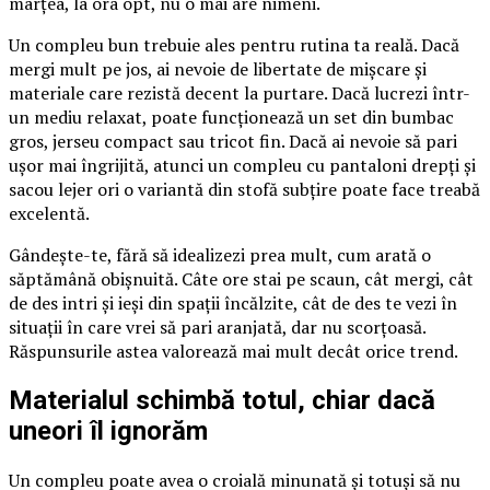
marțea, la ora opt, nu o mai are nimeni.
Un compleu bun trebuie ales pentru rutina ta reală. Dacă
mergi mult pe jos, ai nevoie de libertate de mișcare și
materiale care rezistă decent la purtare. Dacă lucrezi într-
un mediu relaxat, poate funcționează un set din bumbac
gros, jerseu compact sau tricot fin. Dacă ai nevoie să pari
ușor mai îngrijită, atunci un compleu cu pantaloni drepți și
sacou lejer ori o variantă din stofă subțire poate face treabă
excelentă.
Gândește-te, fără să idealizezi prea mult, cum arată o
săptămână obișnuită. Câte ore stai pe scaun, cât mergi, cât
de des intri și ieși din spații încălzite, cât de des te vezi în
situații în care vrei să pari aranjată, dar nu scorțoasă.
Răspunsurile astea valorează mai mult decât orice trend.
Materialul schimbă totul, chiar dacă
uneori îl ignorăm
Un compleu poate avea o croială minunată și totuși să nu