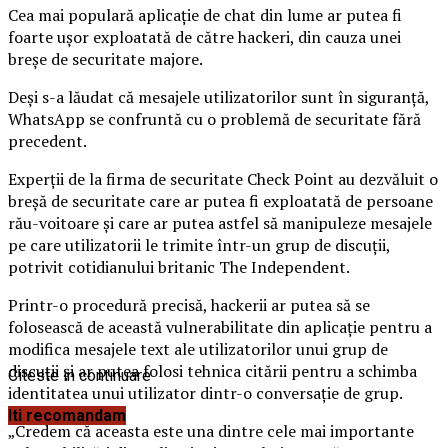
Cea mai populară aplicaţie de chat din lume ar putea fi
foarte uşor exploatată de către hackeri, din cauza unei
breşe de securitate majore.
Deşi s-a lăudat că mesajele utilizatorilor sunt în siguranţă,
WhatsApp se confruntă cu o problemă de securitate fără
precedent.
Experţii de la firma de securitate Check Point au dezvăluit o
breşă de securitate care ar putea fi exploatată de persoane
rău-voitoare şi care ar putea astfel să manipuleze mesajele
pe care utilizatorii le trimite într-un grup de discuţii,
potrivit cotidianului britanic The Independent.
Printr-o procedură precisă, hackerii ar putea să se
folosească de această vulnerabilitate din aplicaţie pentru a
modifica mesajele text ale utilizatorilor unui grup de
discuţii şi ar putea folosi tehnica citării pentru a schimba
Citeste in continuare
identitatea unui utilizator dintr-o conversaţie de grup.
Iti recomandam
„Credem că aceasta este una dintre cele mai importante