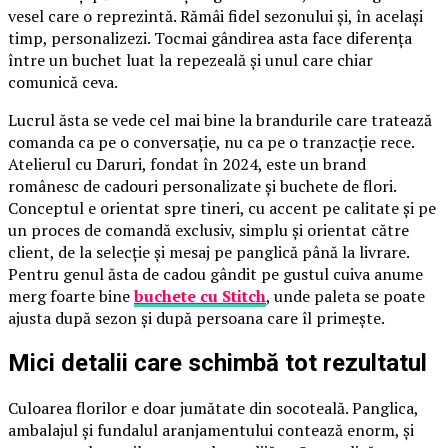
vesel care o reprezintă. Rămâi fidel sezonului și, în același
timp, personalizezi. Tocmai gândirea asta face diferența
între un buchet luat la repezeală și unul care chiar
comunică ceva.
Lucrul ăsta se vede cel mai bine la brandurile care tratează
comanda ca pe o conversație, nu ca pe o tranzacție rece.
Atelierul cu Daruri, fondat în 2024, este un brand
românesc de cadouri personalizate și buchete de flori.
Conceptul e orientat spre tineri, cu accent pe calitate și pe
un proces de comandă exclusiv, simplu și orientat către
client, de la selecție și mesaj pe panglică până la livrare.
Pentru genul ăsta de cadou gândit pe gustul cuiva anume
merg foarte bine
buchete cu Stitch
, unde paleta se poate
ajusta după sezon și după persoana care îl primește.
Mici detalii care schimbă tot rezultatul
Culoarea florilor e doar jumătate din socoteală. Panglica,
ambalajul și fundalul aranjamentului contează enorm, și