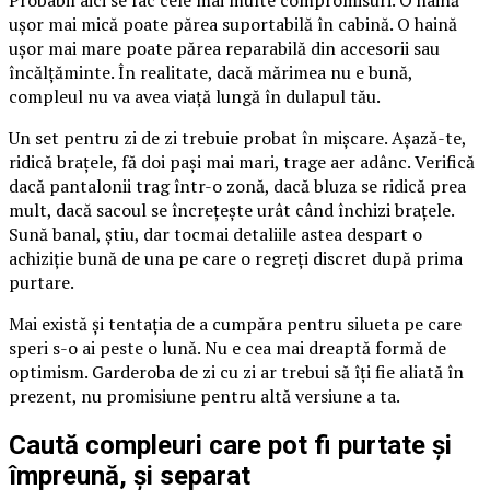
ușor mai mică poate părea suportabilă în cabină. O haină
ușor mai mare poate părea reparabilă din accesorii sau
încălțăminte. În realitate, dacă mărimea nu e bună,
compleul nu va avea viață lungă în dulapul tău.
Un set pentru zi de zi trebuie probat în mișcare. Așază-te,
ridică brațele, fă doi pași mai mari, trage aer adânc. Verifică
dacă pantalonii trag într-o zonă, dacă bluza se ridică prea
mult, dacă sacoul se încrețește urât când închizi brațele.
Sună banal, știu, dar tocmai detaliile astea despart o
achiziție bună de una pe care o regreți discret după prima
purtare.
Mai există și tentația de a cumpăra pentru silueta pe care
speri s-o ai peste o lună. Nu e cea mai dreaptă formă de
optimism. Garderoba de zi cu zi ar trebui să îți fie aliată în
prezent, nu promisiune pentru altă versiune a ta.
Caută compleuri care pot fi purtate și
împreună, și separat