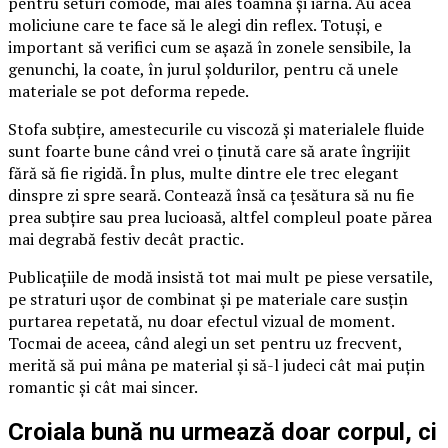
pentru seturi comode, mai ales toamna și iarna. Au acea
moliciune care te face să le alegi din reflex. Totuși, e
important să verifici cum se așază în zonele sensibile, la
genunchi, la coate, în jurul șoldurilor, pentru că unele
materiale se pot deforma repede.
Stofa subțire, amestecurile cu viscoză și materialele fluide
sunt foarte bune când vrei o ținută care să arate îngrijit
fără să fie rigidă. În plus, multe dintre ele trec elegant
dinspre zi spre seară. Contează însă ca țesătura să nu fie
prea subțire sau prea lucioasă, altfel compleul poate părea
mai degrabă festiv decât practic.
Publicațiile de modă insistă tot mai mult pe piese versatile,
pe straturi ușor de combinat și pe materiale care susțin
purtarea repetată, nu doar efectul vizual de moment.
Tocmai de aceea, când alegi un set pentru uz frecvent,
merită să pui mâna pe material și să-l judeci cât mai puțin
romantic și cât mai sincer.
Croiala bună nu urmează doar corpul, ci