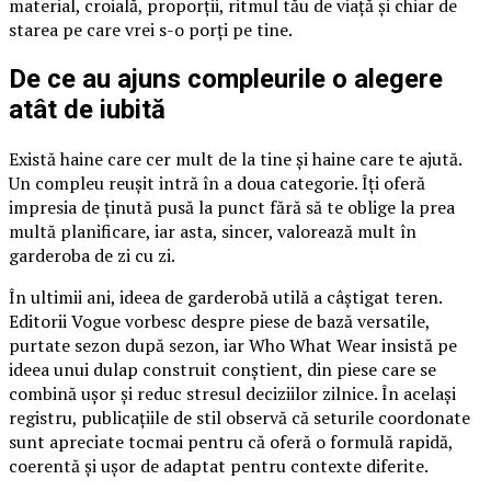
material, croială, proporții, ritmul tău de viață și chiar de
starea pe care vrei s-o porți pe tine.
De ce au ajuns compleurile o alegere
atât de iubită
Există haine care cer mult de la tine și haine care te ajută.
Un compleu reușit intră în a doua categorie. Îți oferă
impresia de ținută pusă la punct fără să te oblige la prea
multă planificare, iar asta, sincer, valorează mult în
garderoba de zi cu zi.
În ultimii ani, ideea de garderobă utilă a câștigat teren.
Editorii Vogue vorbesc despre piese de bază versatile,
purtate sezon după sezon, iar Who What Wear insistă pe
ideea unui dulap construit conștient, din piese care se
combină ușor și reduc stresul deciziilor zilnice. În același
registru, publicațiile de stil observă că seturile coordonate
sunt apreciate tocmai pentru că oferă o formulă rapidă,
coerentă și ușor de adaptat pentru contexte diferite.