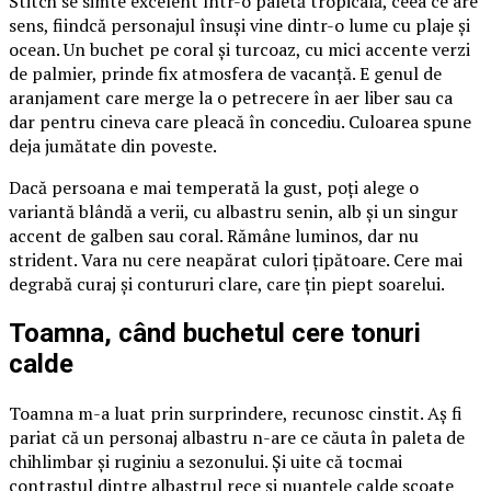
Stitch se simte excelent într-o paletă tropicală, ceea ce are
sens, fiindcă personajul însuși vine dintr-o lume cu plaje și
ocean. Un buchet pe coral și turcoaz, cu mici accente verzi
de palmier, prinde fix atmosfera de vacanță. E genul de
aranjament care merge la o petrecere în aer liber sau ca
dar pentru cineva care pleacă în concediu. Culoarea spune
deja jumătate din poveste.
Dacă persoana e mai temperată la gust, poți alege o
variantă blândă a verii, cu albastru senin, alb și un singur
accent de galben sau coral. Rămâne luminos, dar nu
strident. Vara nu cere neapărat culori țipătoare. Cere mai
degrabă curaj și contururi clare, care țin piept soarelui.
Toamna, când buchetul cere tonuri
calde
Toamna m-a luat prin surprindere, recunosc cinstit. Aș fi
pariat că un personaj albastru n-are ce căuta în paleta de
chihlimbar și ruginiu a sezonului. Și uite că tocmai
contrastul dintre albastrul rece și nuanțele calde scoate