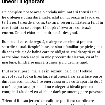
uneori îl ignorăm
Un compleu poate avea o croială minunată și totuși să nu
fie o alegere bună dacă materialul nu lucrează în favoarea
ta. În purtarea de zi cu zi, textura, respirabilitatea și felul în
care țesătura se comportă după câteva ore contează
enorm. Uneori chiar mai mult decât designul.
Bumbacul este, de regulă, o alegere excelentă pentru
seturile casual. Respiră bine, se simte familiar pe piele și nu
dă senzația aia de haină care te obligă să stai dreaptă ca să
arate bine. Dacă are și un mic procent de elastan, cu atât
mai bine, fiindcă se mișcă frumos și nu devine rigid.
Inul este superb, mai ales în sezonul cald, dar trebuie
acceptat cu tot cu firea lui. Se șifonează, iar asta face parte
din farmecul lui. Dacă te enervează orice cută apărută după
o oră de purtare, probabil nu e alegerea ideală pentru
compleul tău de zi cu zi, chiar dacă pe umeraș pare poveste.
Tricotul fin sau jerseul de calitate pot fi extraordinare