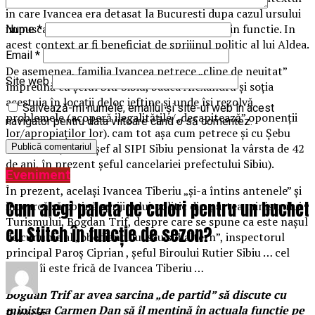
in care Ivancea era detasat la Bucuresti dupa cazul ursului
impuscat si dorea neaparat sa se reintoarca in functie. In
Nume
*
acest context ar fi beneficiat de sprijinul politic al lui Aldea.
Email
*
De asemenea, familia Ivancea petrece „clipe de neuitat”
Site web
împreună cu șeful SRI Sibiu, badea Alexandru și soția
acestuia în locații deloc ieftine și unde își rezolvă
Salvează-mi numele, emailul și site-ul web în acest
problemele (acoperă ilegalitățile/„decapitează” oponenții
navigator pentru data viitoare când o să comentez.
lor/apropiaților lor). cam tot așa cum petrece și cu Șebu
Sebastian (fostul șef al SIPI Sibiu pensionat la vârsta de 42
de ani, în prezent șeful cancelariei prefectului Sibiu).
Eveniment
În prezent, același Ivancea Tiberiu „și-a întins antenele” și
Cum alegi paleta de culori pentru un buchet
incearcă să obțină sprijinului politic din partea ministrului
Turismului, Bogdan Trif, despre care se spune ca este nașul
cu Stitch în funcție de sezon?
de cununie al „obedientului său subaltern”, inspectorul
principal Paroș Ciprian , șeful Biroului Rutier Sibiu … cel
căruia îi este frică de Ivancea Tiberiu …
Bogdan Trif ar avea sarcina „de partid” să discute cu
ministra Carmen Dan să îl mențină în actuala funcție pe
Publicat