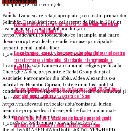
Iti recomandam
îndeplinește toate cerințele
Familia Ivancea are relații apropiate și cu fostul primar din
Șelimbăr, Daniel Maricuța, cel arestat de DNA in 2016 pt
EvenimenteGratuite.ro promovează online evenimentele cu
cea mai mare fraudă imobiliară din țara
acces gratuit din România
https://adevarul.ro/locale/sibiu/ce-intampla-mai-mare-
dosar-coruptie-ardeal-prejudicii-uriase-principalul-
urmarit-penal-umbla-liber-
De ce buzoienii care țin la imaginea lor aleg Botoșaniul pentru
1_590709c55ab6550cb8b3dbd9/index.html.
transformarea zâmbetului: Standarde internaționale la
În anul 2016, soții Ivancea au cununat religios pe fiica lui
Dentastic
Gheorghe Aldea, președintele Redal Group dar și al
Asociației Patronatelor din Sibiu. Aldea Alexandra s-a
măritat cu Neamțiu Ciprian, fratele unui fost politist
Tot ce trebuie sa stii inainte de Summer Well 2026. Ghidul
condamnat pentru fapte de corupție (trafic de influență și
complet pentru editia aniversara de 15 ani
dare de mită, Neamțiu Lucian)
https://m.adevarul.ro/locale/sibiu/comisarul-lucian-
neamtiu-propus-destituirea-politie-fost-condamnat-
definitiv-trafic-influenta-
Mașinile de spălat și uscătoarele bazate pe inteligență
1_50e6b1bc596d720091706e9a/index.html?
artificială îți cunosc hainele mai bine decât tine
fbclid=IwAR1AHE1hdW6p1kqDtLhKTa2_Yh9wHHPD-