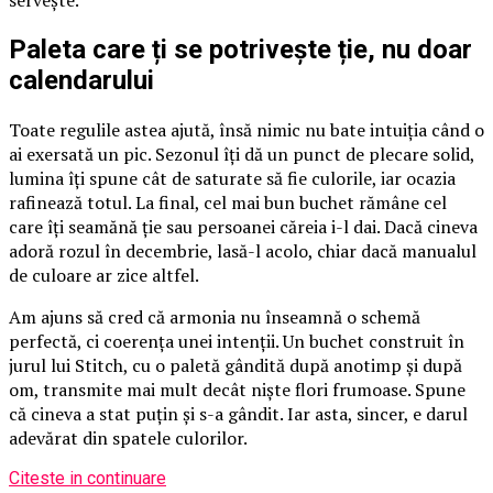
servește.
Paleta care ți se potrivește ție, nu doar
calendarului
Toate regulile astea ajută, însă nimic nu bate intuiția când o
ai exersată un pic. Sezonul îți dă un punct de plecare solid,
lumina îți spune cât de saturate să fie culorile, iar ocazia
rafinează totul. La final, cel mai bun buchet rămâne cel
care îți seamănă ție sau persoanei căreia i-l dai. Dacă cineva
adoră rozul în decembrie, lasă-l acolo, chiar dacă manualul
de culoare ar zice altfel.
Am ajuns să cred că armonia nu înseamnă o schemă
perfectă, ci coerența unei intenții. Un buchet construit în
jurul lui Stitch, cu o paletă gândită după anotimp și după
om, transmite mai mult decât niște flori frumoase. Spune
că cineva a stat puțin și s-a gândit. Iar asta, sincer, e darul
adevărat din spatele culorilor.
Citeste in continuare