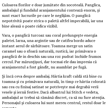
Culoarea florilor e doar jumătate din socoteală. Panglica,
ambalajul și fundalul aranjamentului contează enorm, și
sunt exact lucrurile pe care le neglijăm. O panglică
nepotrivită poate strica o paletă altfel impecabilă, iar una
bine aleasă o poate ridica vizibil.
Vara, o panglică turcoaz sau coral prelungește energia
paletei. Iarna, una argintie sau de catifea bordo aduce
instant aerul de sărbătoare. Toamna merge un satin
caramel sau o sfoară naturală, rustică, iar primăvara o
panglică de in deschis sau una roz pudrat închide frumos
cercul. Par mărunțișuri, dar tocmai ele dau impresia că
aranjamentul a fost gândit, nu asamblat pe fugă.
Și încă ceva despre ambalaj. Hârtia kraft caldă stă bine cu
toamna și cu primăvara naturală, în timp ce hârtia colorată
sau cea cu finisaj satinat se potrivește mai degrabă verii
vesele și iernii festive. Dacă albastrul lui Stitch e vedeta,
ambalajul ar trebui să rămână discret, ca să nu fure atenția.
Personajul și culoarea lui sunt mereu centrul, restul doar le