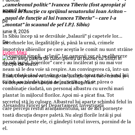
„cameleonul politic” Ivancea Tiberiu (fost apropiat și
acum 2 luni
numit în funcție cu sprijinul senatorului Ioan Ariton –
„nașul de funcție al lui Ivancea Tiberiu” – care l-a
pe
„montat” în scaunul de șef I.P.J. Sibiu)
iunie 8, 2026
În Sibiu încep să se dezvăluie „balaurii” și capetele lor…
De
metehnele lor, ilegalitățile și, până la urmă, crimele
împotriva sibienilor pe care aceștia le comit nu sunt străine
Eugen Marc
de oamenii simpli, „sclavii”. Iar oamenii vor să se elibereze
de sub jugul „boierilor” care i-au încălecat și nu mai vor
neam să le dea voie să respire. Am convingerea că, într-un
Prima dată când am văzut un buchet construit în jurul lui
final, Dreptatea va învinge iar justiția își va face treaba și-i
Stitch am zâmbit puțin neîncrezător. Mi se părea o
va despovăra de sibieni de „calicii bugetari”.
combinație ciudată, un personaj albastru cu urechi mari
plantat în mijlocul florilor. Apoi mi-a picat fisa. Tot
secretul stă în culoare. Albastrul lui aparte schimbă felul în
Alexandru Firicel șef Departament Investigații
care percepi restul aranjamentului, iar de aici pornește
toată discuția despre paletă. Nu alegi florile întâi și pui
personajul peste ele, ci gândești totul invers, pornind de la
el.