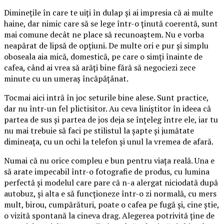
Diminețile în care te uiți în dulap și ai impresia că ai multe
haine, dar nimic care să se lege într-o ținută coerentă, sunt
mai comune decât ne place să recunoaștem. Nu e vorba
neapărat de lipsă de opțiuni. De multe ori e pur și simplu
oboseala aia mică, domestică, pe care o simți înainte de
cafea, când ai vrea să arăți bine fără să negociezi zece
minute cu un umeraș încăpățânat.
Tocmai aici intră în joc seturile bine alese. Sunt practice,
dar nu într-un fel plictisitor. Au ceva liniștitor în ideea că
partea de sus și partea de jos deja se înțeleg între ele, iar tu
nu mai trebuie să faci pe stilistul la șapte și jumătate
dimineața, cu un ochi la telefon și unul la vremea de afară.
Numai că nu orice compleu e bun pentru viața reală. Una e
să arate impecabil într-o fotografie de produs, cu lumina
perfectă și modelul care pare că n-a alergat niciodată după
autobuz, și alta e să funcționeze într-o zi normală, cu mers
mult, birou, cumpărături, poate o cafea pe fugă și, cine știe,
o vizită spontană la cineva drag. Alegerea potrivită ține de