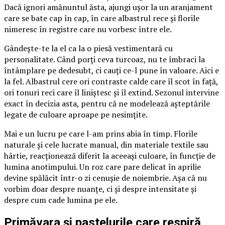
Dacă ignori amănuntul ăsta, ajungi ușor la un aranjament
care se bate cap în cap, în care albastrul rece și florile
nimeresc în registre care nu vorbesc între ele.
Gândește-te la el ca la o piesă vestimentară cu
personalitate. Când porți ceva turcoaz, nu te îmbraci la
întâmplare pe dedesubt, ci cauți ce-l pune în valoare. Aici e
la fel. Albastrul cere ori contraste calde care îl scot în față,
ori tonuri reci care îl liniștesc și îl extind. Sezonul intervine
exact în decizia asta, pentru că ne modelează așteptările
legate de culoare aproape pe nesimțite.
Mai e un lucru pe care l-am prins abia în timp. Florile
naturale și cele lucrate manual, din materiale textile sau
hârtie, reacționează diferit la aceeași culoare, în funcție de
lumina anotimpului. Un roz care pare delicat în aprilie
devine spălăcit într-o zi cenușie de noiembrie. Așa că nu
vorbim doar despre nuanțe, ci și despre intensitate și
despre cum cade lumina pe ele.
Primăvara și pastelurile care respiră