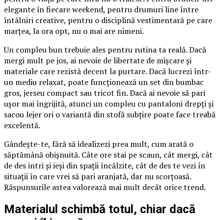
elegante în fiecare weekend, pentru drumuri line între
întâlniri creative, pentru o disciplină vestimentară pe care
marțea, la ora opt, nu o mai are nimeni.
Un compleu bun trebuie ales pentru rutina ta reală. Dacă
mergi mult pe jos, ai nevoie de libertate de mișcare și
materiale care rezistă decent la purtare. Dacă lucrezi într-
un mediu relaxat, poate funcționează un set din bumbac
gros, jerseu compact sau tricot fin. Dacă ai nevoie să pari
ușor mai îngrijită, atunci un compleu cu pantaloni drepți și
sacou lejer ori o variantă din stofă subțire poate face treabă
excelentă.
Gândește-te, fără să idealizezi prea mult, cum arată o
săptămână obișnuită. Câte ore stai pe scaun, cât mergi, cât
de des intri și ieși din spații încălzite, cât de des te vezi în
situații în care vrei să pari aranjată, dar nu scorțoasă.
Răspunsurile astea valorează mai mult decât orice trend.
Materialul schimbă totul, chiar dacă