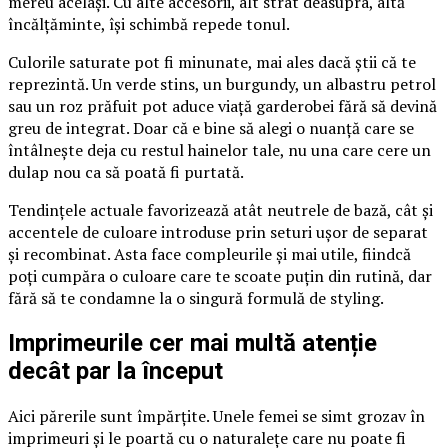
mereu același. Cu alte accesorii, alt strat deasupra, altă
încălțăminte, își schimbă repede tonul.
Culorile saturate pot fi minunate, mai ales dacă știi că te
reprezintă. Un verde stins, un burgundy, un albastru petrol
sau un roz prăfuit pot aduce viață garderobei fără să devină
greu de integrat. Doar că e bine să alegi o nuanță care se
întâlnește deja cu restul hainelor tale, nu una care cere un
dulap nou ca să poată fi purtată.
Tendințele actuale favorizează atât neutrele de bază, cât și
accentele de culoare introduse prin seturi ușor de separat
și recombinat. Asta face compleurile și mai utile, fiindcă
poți cumpăra o culoare care te scoate puțin din rutină, dar
fără să te condamne la o singură formulă de styling.
Imprimeurile cer mai multă atenție
decât par la început
Aici părerile sunt împărțite. Unele femei se simt grozav în
imprimeuri și le poartă cu o naturalețe care nu poate fi