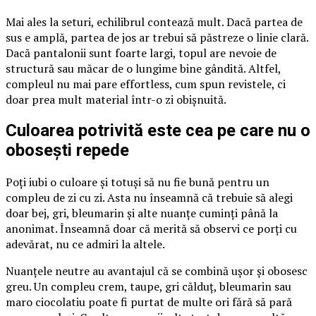
Mai ales la seturi, echilibrul contează mult. Dacă partea de
sus e amplă, partea de jos ar trebui să păstreze o linie clară.
Dacă pantalonii sunt foarte largi, topul are nevoie de
structură sau măcar de o lungime bine gândită. Altfel,
compleul nu mai pare effortless, cum spun revistele, ci
doar prea mult material într-o zi obișnuită.
Culoarea potrivită este cea pe care nu o
obosești repede
Poți iubi o culoare și totuși să nu fie bună pentru un
compleu de zi cu zi. Asta nu înseamnă că trebuie să alegi
doar bej, gri, bleumarin și alte nuanțe cuminți până la
anonimat. Înseamnă doar că merită să observi ce porți cu
adevărat, nu ce admiri la altele.
Nuanțele neutre au avantajul că se combină ușor și obosesc
greu. Un compleu crem, taupe, gri călduț, bleumarin sau
maro ciocolatiu poate fi purtat de multe ori fără să pară