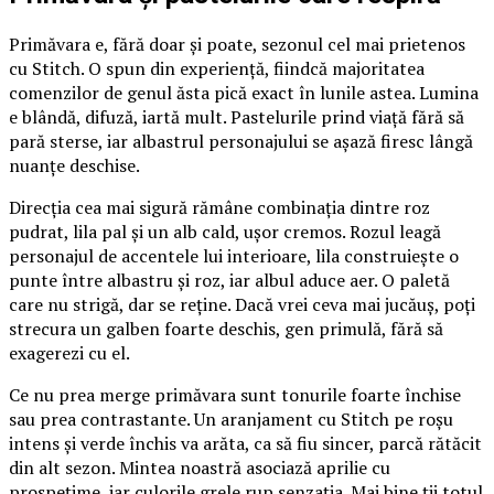
Primăvara e, fără doar și poate, sezonul cel mai prietenos
cu Stitch. O spun din experiență, fiindcă majoritatea
comenzilor de genul ăsta pică exact în lunile astea. Lumina
e blândă, difuză, iartă mult. Pastelurile prind viață fără să
pară sterse, iar albastrul personajului se așază firesc lângă
nuanțe deschise.
Direcția cea mai sigură rămâne combinația dintre roz
pudrat, lila pal și un alb cald, ușor cremos. Rozul leagă
personajul de accentele lui interioare, lila construiește o
punte între albastru și roz, iar albul aduce aer. O paletă
care nu strigă, dar se reține. Dacă vrei ceva mai jucăuș, poți
strecura un galben foarte deschis, gen primulă, fără să
exagerezi cu el.
Ce nu prea merge primăvara sunt tonurile foarte închise
sau prea contrastante. Un aranjament cu Stitch pe roșu
intens și verde închis va arăta, ca să fiu sincer, parcă rătăcit
din alt sezon. Mintea noastră asociază aprilie cu
prospețime, iar culorile grele rup senzația. Mai bine ții totul