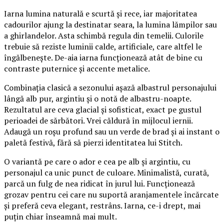
Iarna lumina naturală e scurtă și rece, iar majoritatea
cadourilor ajung la destinatar seara, la lumina lămpilor sau
a ghirlandelor. Asta schimbă regula din temelii. Culorile
trebuie să reziste luminii calde, artificiale, care altfel le
îngălbenește. De-aia iarna funcționează atât de bine cu
contraste puternice și accente metalice.
Combinația clasică a sezonului așază albastrul personajului
lângă alb pur, argintiu și o notă de albastru-noapte.
Rezultatul are ceva glacial și sofisticat, exact pe gustul
perioadei de sărbători. Vrei căldură în mijlocul iernii.
Adaugă un roșu profund sau un verde de brad și ai instant o
paletă festivă, fără să pierzi identitatea lui Stitch.
O variantă pe care o ador e cea pe alb și argintiu, cu
personajul ca unic punct de culoare. Minimalistă, curată,
parcă un fulg de nea ridicat în jurul lui. Funcționează
grozav pentru cei care nu suportă aranjamentele încărcate
și preferă ceva elegant, restrâns. Iarna, ce-i drept, mai
puțin chiar înseamnă mai mult.