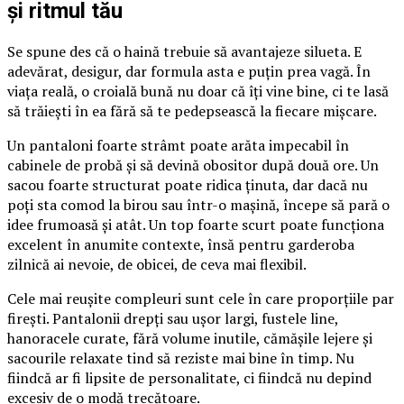
și ritmul tău
Se spune des că o haină trebuie să avantajeze silueta. E
adevărat, desigur, dar formula asta e puțin prea vagă. În
viața reală, o croială bună nu doar că îți vine bine, ci te lasă
să trăiești în ea fără să te pedepsească la fiecare mișcare.
Un pantaloni foarte strâmt poate arăta impecabil în
cabinele de probă și să devină obositor după două ore. Un
sacou foarte structurat poate ridica ținuta, dar dacă nu
poți sta comod la birou sau într-o mașină, începe să pară o
idee frumoasă și atât. Un top foarte scurt poate funcționa
excelent în anumite contexte, însă pentru garderoba
zilnică ai nevoie, de obicei, de ceva mai flexibil.
Cele mai reușite compleuri sunt cele în care proporțiile par
firești. Pantalonii drepți sau ușor largi, fustele line,
hanoracele curate, fără volume inutile, cămășile lejere și
sacourile relaxate tind să reziste mai bine în timp. Nu
fiindcă ar fi lipsite de personalitate, ci fiindcă nu depind
excesiv de o modă trecătoare.