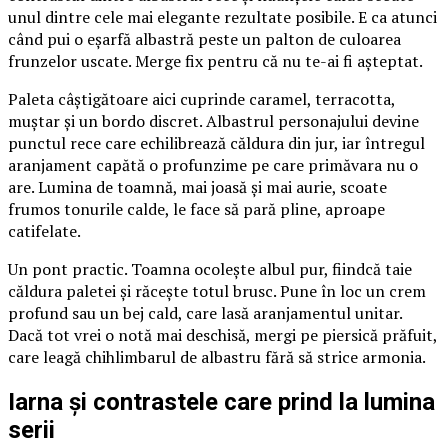
unul dintre cele mai elegante rezultate posibile. E ca atunci
când pui o eșarfă albastră peste un palton de culoarea
frunzelor uscate. Merge fix pentru că nu te-ai fi așteptat.
Paleta câștigătoare aici cuprinde caramel, terracotta,
muștar și un bordo discret. Albastrul personajului devine
punctul rece care echilibrează căldura din jur, iar întregul
aranjament capătă o profunzime pe care primăvara nu o
are. Lumina de toamnă, mai joasă și mai aurie, scoate
frumos tonurile calde, le face să pară pline, aproape
catifelate.
Un pont practic. Toamna ocolește albul pur, fiindcă taie
căldura paletei și răcește totul brusc. Pune în loc un crem
profund sau un bej cald, care lasă aranjamentul unitar.
Dacă tot vrei o notă mai deschisă, mergi pe piersică prăfuit,
care leagă chihlimbarul de albastru fără să strice armonia.
Iarna și contrastele care prind la lumina
serii