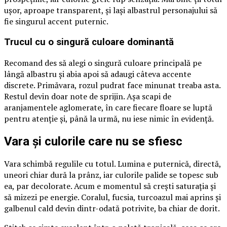
ușor, aproape transparent, și lași albastrul personajului să
fie singurul accent puternic.
Trucul cu o singură culoare dominantă
Recomand des să alegi o singură culoare principală pe
lângă albastru și abia apoi să adaugi câteva accente
discrete. Primăvara, rozul pudrat face minunat treaba asta.
Restul devin doar note de sprijin. Așa scapi de
aranjamentele aglomerate, în care fiecare floare se luptă
pentru atenție și, până la urmă, nu iese nimic în evidență.
Vara și culorile care nu se sfiesc
Vara schimbă regulile cu totul. Lumina e puternică, directă,
uneori chiar dură la prânz, iar culorile palide se topesc sub
ea, par decolorate. Acum e momentul să crești saturația și
să mizezi pe energie. Coralul, fucsia, turcoazul mai aprins și
galbenul cald devin dintr-odată potrivite, ba chiar de dorit.