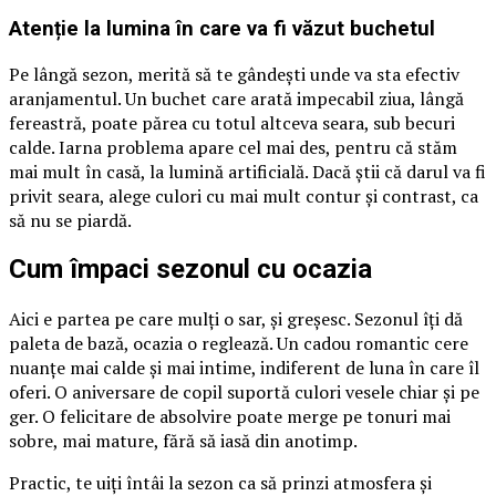
Atenție la lumina în care va fi văzut buchetul
Pe lângă sezon, merită să te gândești unde va sta efectiv
aranjamentul. Un buchet care arată impecabil ziua, lângă
fereastră, poate părea cu totul altceva seara, sub becuri
calde. Iarna problema apare cel mai des, pentru că stăm
mai mult în casă, la lumină artificială. Dacă știi că darul va fi
privit seara, alege culori cu mai mult contur și contrast, ca
să nu se piardă.
Cum împaci sezonul cu ocazia
Aici e partea pe care mulți o sar, și greșesc. Sezonul îți dă
paleta de bază, ocazia o reglează. Un cadou romantic cere
nuanțe mai calde și mai intime, indiferent de luna în care îl
oferi. O aniversare de copil suportă culori vesele chiar și pe
ger. O felicitare de absolvire poate merge pe tonuri mai
sobre, mai mature, fără să iasă din anotimp.
Practic, te uiți întâi la sezon ca să prinzi atmosfera și