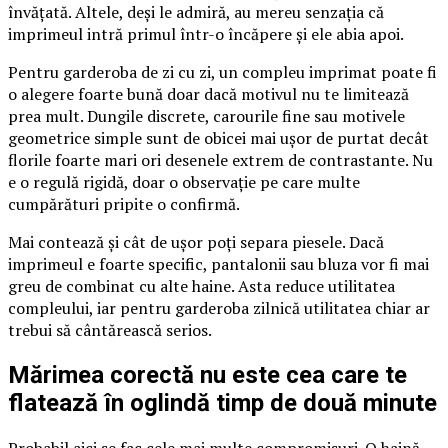
învățată. Altele, deși le admiră, au mereu senzația că
imprimeul intră primul într-o încăpere și ele abia apoi.
Pentru garderoba de zi cu zi, un compleu imprimat poate fi
o alegere foarte bună doar dacă motivul nu te limitează
prea mult. Dungile discrete, carourile fine sau motivele
geometrice simple sunt de obicei mai ușor de purtat decât
florile foarte mari ori desenele extrem de contrastante. Nu
e o regulă rigidă, doar o observație pe care multe
cumpărături pripite o confirmă.
Mai contează și cât de ușor poți separa piesele. Dacă
imprimeul e foarte specific, pantalonii sau bluza vor fi mai
greu de combinat cu alte haine. Asta reduce utilitatea
compleului, iar pentru garderoba zilnică utilitatea chiar ar
trebui să cântărească serios.
Mărimea corectă nu este cea care te
flatează în oglindă timp de două minute
Probabil aici se fac cele mai multe compromisuri. O haină