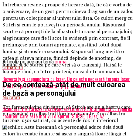
Întrebarea revine aproape de fiecare dată, fie că e vorba de
o aniversare, de un gest pentru cineva drag sau de un cadou
pentru un colecționar al universului ăsta. Ce culori merg cu
Stitch și cum le potrivești cu perioada anului. Răspunsul
scurt e că pornești de la albastrul-turcoaz al personajului și
alegi nuanțe care fie îl scot în evidență prin contrast, fie îl
prelungesc prin tonuri apropiate, ajustând totul după
lumina și atmosfera sezonului. Răspunsul lung merită o
cafea și câteva minute, fiindcă depinde de anotimp, de
Articole pe aceiasi tema:
prima
lumină și de starea pe care vrei să o transmiți. Hai să le
Urmatorul
luăm pe rând, ca între prieteni, nu ca dintr-un manual.
Bioversity și acupunctura cu laser. De ce este necesară terapia laser
De ce contează atât de mult culoarea
și ce boli poate trata aceasta? (P) | BuzauAZI
de bază a personajului
Nu ratati
Tot farmecul vine din faptul că Stitch are un albastru care
Scandal între Tăriceanu și Dragnea! Liderul ALDE amenință cu ruperea
nu seamănă cu albastrul florilor obișnuite. E un albastru-
coaliției! Care este motivul disputei (SURSE) | BuzauAZI
turcoaz, ușor saturat, cu accente de roz în interiorul
urechilor. Asta înseamnă că personajul aduce deja două
culori în ecuație înainte să așezi o singură floare lângă el.