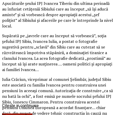
Apucăturile șeului IPJ Ivancea Tiberiu din ultima perioadă
au înfuriat cetățeniii Sibiului care au început „să își aducă
aminte” și să vorbească despre apropiații acestui „șef
polițist” al Sibiului și afacerile pe care le întreprinde la nivel
local.
Supărată pe „javrele care au început să vorbească”, soția
șefului IPJ Sibiu, Ivancea Iulia, a postat o fotografie
sugestivă pentru „sclavii” din Sibiu care au cutezat să se
răzvrătească împotriva stăpânirii, a dominației tiranice a
clanului Ivancea. La acea fotografie dedicată „prostimii” au
început să își arate susținerea … oameni politici și apropiați
ai familiei Ivancea…
Iulia Crăciun, viceprimar al comunei Șelimbăr, județul Sibiu
este asociată cu familia Ivancea pentru construirea unei
pensiuni în aceeași comună. Autorizația de construire „ca să
nu bată la ochi”, a fost emisă pe numele socrului șefului IPJ
Sibiu, Ionescu Cimmaron. Pentru construirea acestei
Citeste in continuare
pensiuni Uniunea Europeană a acordat finanțare… chiar
dacă, din punct de vedere tehnic construcția în cauză nu