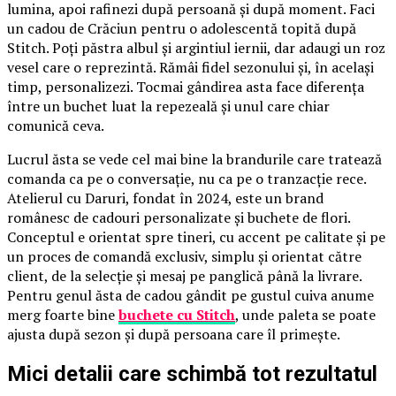
lumina, apoi rafinezi după persoană și după moment. Faci
un cadou de Crăciun pentru o adolescentă topită după
Stitch. Poți păstra albul și argintiul iernii, dar adaugi un roz
vesel care o reprezintă. Rămâi fidel sezonului și, în același
timp, personalizezi. Tocmai gândirea asta face diferența
între un buchet luat la repezeală și unul care chiar
comunică ceva.
Lucrul ăsta se vede cel mai bine la brandurile care tratează
comanda ca pe o conversație, nu ca pe o tranzacție rece.
Atelierul cu Daruri, fondat în 2024, este un brand
românesc de cadouri personalizate și buchete de flori.
Conceptul e orientat spre tineri, cu accent pe calitate și pe
un proces de comandă exclusiv, simplu și orientat către
client, de la selecție și mesaj pe panglică până la livrare.
Pentru genul ăsta de cadou gândit pe gustul cuiva anume
merg foarte bine
buchete cu Stitch
, unde paleta se poate
ajusta după sezon și după persoana care îl primește.
Mici detalii care schimbă tot rezultatul