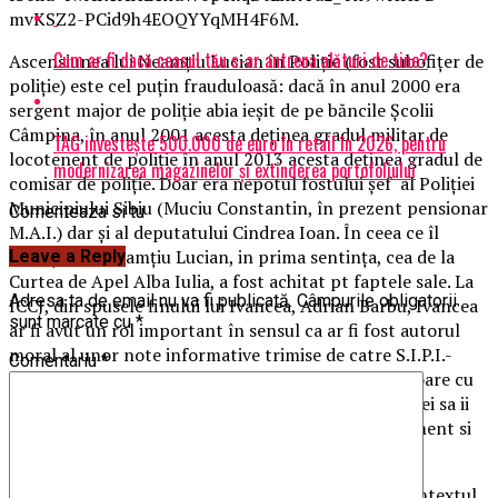
mvKSZ2-PCid9h4EOQYYqMH4F6M.
Cum ar fi dacă ceasul tău s-ar antrena alături de tine?
Ascensiunea lui Neamțiu Lucian în Poliție (fost subofițer de
poliție) este cel puțin frauduloasă: dacă în anul 2000 era
sergent major de poliție abia ieșit de pe băncile Școlii
Câmpina, în anul 2001 acesta deținea gradul militar de
TAG investește 500.000 de euro în retail în 2026, pentru
locotenent de poliție în anul 2013 acesta deținea gradul de
modernizarea magazinelor și extinderea portofoliului
comisar de poliție. Doar era nepotul fostului șef al Poliției
Municipiului Sibiu (Muciu Constantin, în prezent pensionar
Comenteaza si tu
M.A.I.) dar și al deputatului Cindrea Ioan. În ceea ce îl
privește pe Neamțiu Lucian, in prima sentința, cea de la
Leave a Reply
Curtea de Apel Alba Iulia, a fost achitat pt faptele sale. La
Adresa ta de email nu va fi publicată.
Câmpurile obligatorii
ICCJ, din spusele finului lui Ivancea, Adrian Barbu, Ivancea
sunt marcate cu
*
ar fi avut un rol important în sensul ca ar fi fost autorul
moral al unor note informative trimise de catre S.I.P.I.-
Comentariu
*
Sibiu acelei instanțe, decizia fiind de 3 ani de inchisoare cu
suspendare … Fostul politist poate sa ceara instantei sa ii
comunice daca au existat astfel de note la acel moment si
ce institutie le-a emis…
Apropierea lui Ivancea de familia Aldea a fost in contextul