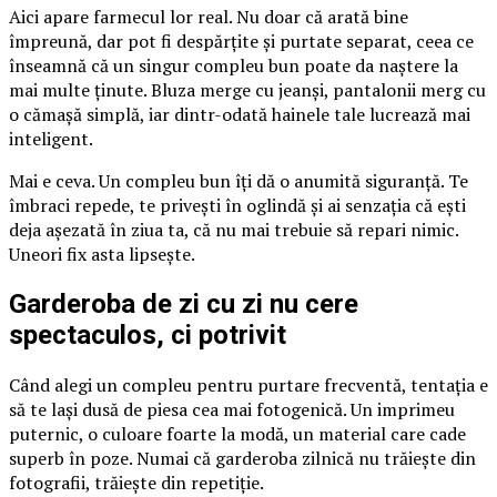
Aici apare farmecul lor real. Nu doar că arată bine
împreună, dar pot fi despărțite și purtate separat, ceea ce
înseamnă că un singur compleu bun poate da naștere la
mai multe ținute. Bluza merge cu jeanși, pantalonii merg cu
o cămașă simplă, iar dintr-odată hainele tale lucrează mai
inteligent.
Mai e ceva. Un compleu bun îți dă o anumită siguranță. Te
îmbraci repede, te privești în oglindă și ai senzația că ești
deja așezată în ziua ta, că nu mai trebuie să repari nimic.
Uneori fix asta lipsește.
Garderoba de zi cu zi nu cere
spectaculos, ci potrivit
Când alegi un compleu pentru purtare frecventă, tentația e
să te lași dusă de piesa cea mai fotogenică. Un imprimeu
puternic, o culoare foarte la modă, un material care cade
superb în poze. Numai că garderoba zilnică nu trăiește din
fotografii, trăiește din repetiție.