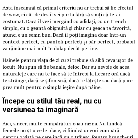
Asta înseamnă că primul criteriu nu ar trebui să fie efectul
de wow, ci cât de des îl vei purta fără să simți că te-ai
costumat. Dacă îl vezi mergând cu adidași, cu un trench
simplu, cu o geantă obișnuită și chiar cu geaca ta favorită,
atunci e un semn bun. Dacă îl poți imagina doar într-un
context perfect, cu pantofi perfecți și păr perfect, probabil
va rămâne mai mult în dulap decât pe tine.
Hainele pentru viața de zi cu zi trebuie să aibă ceva ușor de
locuit. Nu spun să fie banale, deloc. Dar au nevoie de acea
naturalețe care nu te face să te întrebi la fiecare oră dacă
te strânge, dacă se șifonează, dacă te lățește sau dacă pare
prea mult pentru o simplă ieșire după pâine.
Începe cu stilul tău real, nu cu
versiunea ta imaginară
Aici, sincer, multe cumpărături o iau razna. Nu fiindcă
femeile nu știu ce le place, ci fiindcă uneori cumpără
pentru o viață pe care încă nu o trăiesc. Pentru brunch-uri