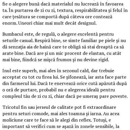
fie o alegere bună dacă materialul nu lucrează în favoarea
ta. În purtarea de zi cu zi, textura, respirabilitatea și felul în
care țesătura se comportă după câteva ore contează
enorm. Uneori chiar mai mult decât designul.
Bumbacul este, de regulă, o alegere excelentă pentru
seturile casual. Respiră bine, se simte familiar pe piele și nu
dă senzația aia de haină care te obligă să stai dreaptă ca să
arate bine. Dacă are și un mic procent de elastan, cu atât
mai bine, fiindcă se mișcă frumos și nu devine rigid.
Inul este superb, mai ales în sezonul cald, dar trebuie
acceptat cu tot cu firea lui. Se șifonează, iar asta face parte
din farmecul lui. Dacă te enervează orice cută apărută după
o oră de purtare, probabil nu e alegerea ideală pentru
compleul tău de zi cu zi, chiar dacă pe umeraș pare poveste.
Tricotul fin sau jerseul de calitate pot fi extraordinare
pentru seturi comode, mai ales toamna și iarna. Au acea
moliciune care te face să le alegi din reflex. Totuși, e
important să verifici cum se așază în zonele sensibile, la