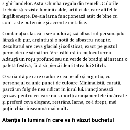
a ghirlandelor. Asta schimbă regula din temelii. Culorile
trebuie să reziste luminii calde, artificiale, care altfel le
îngălbenește. De-aia iarna funcționează atât de bine cu
contraste puternice și accente metalice.
Combinația clasică a sezonului așază albastrul personajului
lângă alb pur, argintiu și o notă de albastru-noapte.
Rezultatul are ceva glacial și sofisticat, exact pe gustul
perioadei de sărbători. Vrei căldură în mijlocul iernii.
Adaugă un roșu profund sau un verde de brad și ai instant o
paletă festivă, fără să pierzi identitatea lui Stitch.
O variantă pe care o ador e cea pe alb și argintiu, cu
personajul ca unic punct de culoare. Minimalistă, curată,
parcă un fulg de nea ridicat în jurul lui. Funcționează
grozav pentru cei care nu suportă aranjamentele încărcate
și preferă ceva elegant, restrâns. Iarna, ce-i drept, mai
puțin chiar înseamnă mai mult.
Atenție la lumina în care va fi văzut buchetul