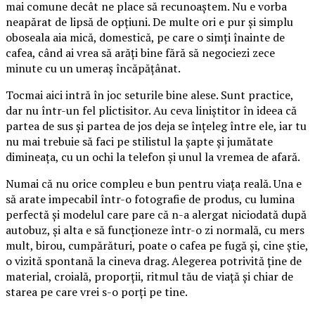
mai comune decât ne place să recunoaștem. Nu e vorba
neapărat de lipsă de opțiuni. De multe ori e pur și simplu
oboseala aia mică, domestică, pe care o simți înainte de
cafea, când ai vrea să arăți bine fără să negociezi zece
minute cu un umeraș încăpățânat.
Tocmai aici intră în joc seturile bine alese. Sunt practice,
dar nu într-un fel plictisitor. Au ceva liniștitor în ideea că
partea de sus și partea de jos deja se înțeleg între ele, iar tu
nu mai trebuie să faci pe stilistul la șapte și jumătate
dimineața, cu un ochi la telefon și unul la vremea de afară.
Numai că nu orice compleu e bun pentru viața reală. Una e
să arate impecabil într-o fotografie de produs, cu lumina
perfectă și modelul care pare că n-a alergat niciodată după
autobuz, și alta e să funcționeze într-o zi normală, cu mers
mult, birou, cumpărături, poate o cafea pe fugă și, cine știe,
o vizită spontană la cineva drag. Alegerea potrivită ține de
material, croială, proporții, ritmul tău de viață și chiar de
starea pe care vrei s-o porți pe tine.