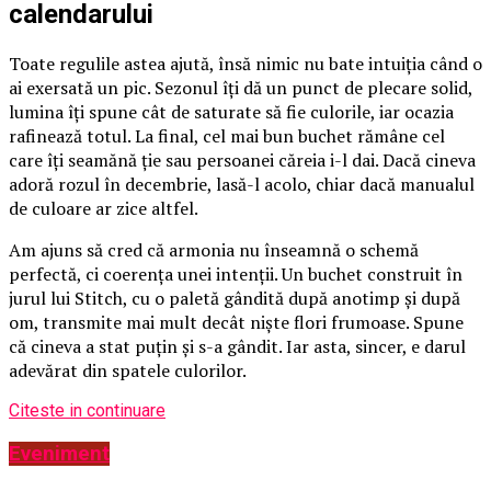
calendarului
Toate regulile astea ajută, însă nimic nu bate intuiția când o
ai exersată un pic. Sezonul îți dă un punct de plecare solid,
lumina îți spune cât de saturate să fie culorile, iar ocazia
rafinează totul. La final, cel mai bun buchet rămâne cel
care îți seamănă ție sau persoanei căreia i-l dai. Dacă cineva
adoră rozul în decembrie, lasă-l acolo, chiar dacă manualul
de culoare ar zice altfel.
Am ajuns să cred că armonia nu înseamnă o schemă
perfectă, ci coerența unei intenții. Un buchet construit în
jurul lui Stitch, cu o paletă gândită după anotimp și după
om, transmite mai mult decât niște flori frumoase. Spune
că cineva a stat puțin și s-a gândit. Iar asta, sincer, e darul
adevărat din spatele culorilor.
Citeste in continuare
Eveniment