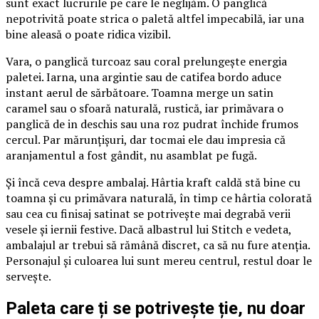
sunt exact lucrurile pe care le neglijăm. O panglică
nepotrivită poate strica o paletă altfel impecabilă, iar una
bine aleasă o poate ridica vizibil.
Vara, o panglică turcoaz sau coral prelungește energia
paletei. Iarna, una argintie sau de catifea bordo aduce
instant aerul de sărbătoare. Toamna merge un satin
caramel sau o sfoară naturală, rustică, iar primăvara o
panglică de in deschis sau una roz pudrat închide frumos
cercul. Par mărunțișuri, dar tocmai ele dau impresia că
aranjamentul a fost gândit, nu asamblat pe fugă.
Și încă ceva despre ambalaj. Hârtia kraft caldă stă bine cu
toamna și cu primăvara naturală, în timp ce hârtia colorată
sau cea cu finisaj satinat se potrivește mai degrabă verii
vesele și iernii festive. Dacă albastrul lui Stitch e vedeta,
ambalajul ar trebui să rămână discret, ca să nu fure atenția.
Personajul și culoarea lui sunt mereu centrul, restul doar le
servește.
Paleta care ți se potrivește ție, nu doar