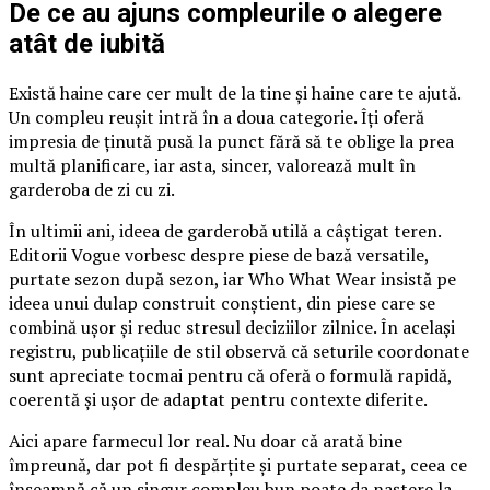
De ce au ajuns compleurile o alegere
atât de iubită
Există haine care cer mult de la tine și haine care te ajută.
Un compleu reușit intră în a doua categorie. Îți oferă
impresia de ținută pusă la punct fără să te oblige la prea
multă planificare, iar asta, sincer, valorează mult în
garderoba de zi cu zi.
În ultimii ani, ideea de garderobă utilă a câștigat teren.
Editorii Vogue vorbesc despre piese de bază versatile,
purtate sezon după sezon, iar Who What Wear insistă pe
ideea unui dulap construit conștient, din piese care se
combină ușor și reduc stresul deciziilor zilnice. În același
registru, publicațiile de stil observă că seturile coordonate
sunt apreciate tocmai pentru că oferă o formulă rapidă,
coerentă și ușor de adaptat pentru contexte diferite.
Aici apare farmecul lor real. Nu doar că arată bine
împreună, dar pot fi despărțite și purtate separat, ceea ce
înseamnă că un singur compleu bun poate da naștere la