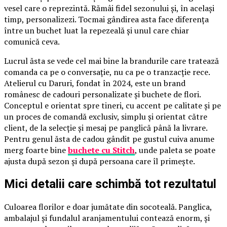
vesel care o reprezintă. Rămâi fidel sezonului și, în același
timp, personalizezi. Tocmai gândirea asta face diferența
între un buchet luat la repezeală și unul care chiar
comunică ceva.
Lucrul ăsta se vede cel mai bine la brandurile care tratează
comanda ca pe o conversație, nu ca pe o tranzacție rece.
Atelierul cu Daruri, fondat în 2024, este un brand
românesc de cadouri personalizate și buchete de flori.
Conceptul e orientat spre tineri, cu accent pe calitate și pe
un proces de comandă exclusiv, simplu și orientat către
client, de la selecție și mesaj pe panglică până la livrare.
Pentru genul ăsta de cadou gândit pe gustul cuiva anume
merg foarte bine
buchete cu Stitch
, unde paleta se poate
ajusta după sezon și după persoana care îl primește.
Mici detalii care schimbă tot rezultatul
Culoarea florilor e doar jumătate din socoteală. Panglica,
ambalajul și fundalul aranjamentului contează enorm, și