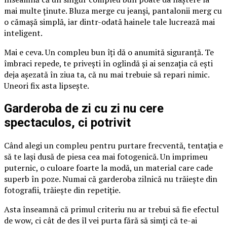
mai multe ținute. Bluza merge cu jeanși, pantalonii merg cu
o cămașă simplă, iar dintr-odată hainele tale lucrează mai
inteligent.
Mai e ceva. Un compleu bun îți dă o anumită siguranță. Te
îmbraci repede, te privești în oglindă și ai senzația că ești
deja așezată în ziua ta, că nu mai trebuie să repari nimic.
Uneori fix asta lipsește.
Garderoba de zi cu zi nu cere
spectaculos, ci potrivit
Când alegi un compleu pentru purtare frecventă, tentația e
să te lași dusă de piesa cea mai fotogenică. Un imprimeu
puternic, o culoare foarte la modă, un material care cade
superb în poze. Numai că garderoba zilnică nu trăiește din
fotografii, trăiește din repetiție.
Asta înseamnă că primul criteriu nu ar trebui să fie efectul
de wow, ci cât de des îl vei purta fără să simți că te-ai