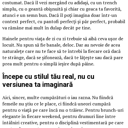
costumat. Dacă îl vezi mergând cu adidași, cu un trench
simplu, cu o geantă obișnuită și chiar cu geaca ta favorită,
atunci e un semn bun. Dacă îl poți imagina doar într-un
context perfect, cu pantofi perfecți și păr perfect, probabil
va rămâne mai mult în dulap decât pe tine.
Hainele pentru viața de zi cu zi trebuie să aibă ceva ușor de
locuit. Nu spun să fie banale, deloc. Dar au nevoie de acea
naturalețe care nu te face să te întrebi la fiecare oră dacă
te strânge, dacă se șifonează, dacă te lățește sau dacă pare
prea mult pentru o simplă ieșire după pâine.
Începe cu stilul tău real, nu cu
versiunea ta imaginară
Aici, sincer, multe cumpărături o iau razna. Nu fiindcă
femeile nu știu ce le place, ci fiindcă uneori cumpără
pentru o viață pe care încă nu o trăiesc. Pentru brunch-uri
elegante în fiecare weekend, pentru drumuri line între
întâlniri creative, pentru o disciplină vestimentară pe care