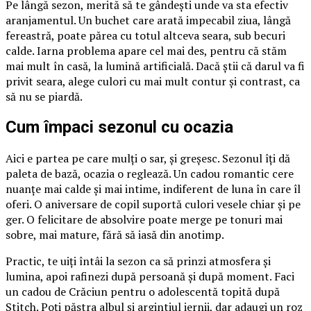
Pe lângă sezon, merită să te gândești unde va sta efectiv
aranjamentul. Un buchet care arată impecabil ziua, lângă
fereastră, poate părea cu totul altceva seara, sub becuri
calde. Iarna problema apare cel mai des, pentru că stăm
mai mult în casă, la lumină artificială. Dacă știi că darul va fi
privit seara, alege culori cu mai mult contur și contrast, ca
să nu se piardă.
Cum împaci sezonul cu ocazia
Aici e partea pe care mulți o sar, și greșesc. Sezonul îți dă
paleta de bază, ocazia o reglează. Un cadou romantic cere
nuanțe mai calde și mai intime, indiferent de luna în care îl
oferi. O aniversare de copil suportă culori vesele chiar și pe
ger. O felicitare de absolvire poate merge pe tonuri mai
sobre, mai mature, fără să iasă din anotimp.
Practic, te uiți întâi la sezon ca să prinzi atmosfera și
lumina, apoi rafinezi după persoană și după moment. Faci
un cadou de Crăciun pentru o adolescentă topită după
Stitch. Poți păstra albul și argintiul iernii, dar adaugi un roz