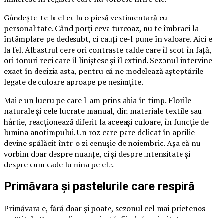
Gândește-te la el ca la o piesă vestimentară cu
personalitate. Când porți ceva turcoaz, nu te îmbraci la
întâmplare pe dedesubt, ci cauți ce-l pune în valoare. Aici e
la fel. Albastrul cere ori contraste calde care îl scot în față,
ori tonuri reci care îl liniștesc și îl extind. Sezonul intervine
exact în decizia asta, pentru că ne modelează așteptările
legate de culoare aproape pe nesimțite.
Mai e un lucru pe care l-am prins abia în timp. Florile
naturale și cele lucrate manual, din materiale textile sau
hârtie, reacționează diferit la aceeași culoare, în funcție de
lumina anotimpului. Un roz care pare delicat în aprilie
devine spălăcit într-o zi cenușie de noiembrie. Așa că nu
vorbim doar despre nuanțe, ci și despre intensitate și
despre cum cade lumina pe ele.
Primăvara și pastelurile care respiră
Primăvara e, fără doar și poate, sezonul cel mai prietenos