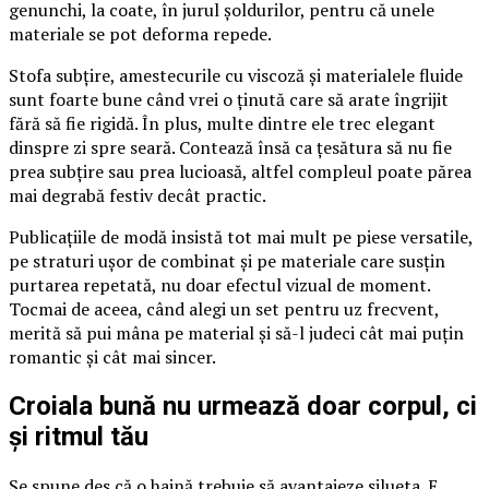
genunchi, la coate, în jurul șoldurilor, pentru că unele
materiale se pot deforma repede.
Stofa subțire, amestecurile cu viscoză și materialele fluide
sunt foarte bune când vrei o ținută care să arate îngrijit
fără să fie rigidă. În plus, multe dintre ele trec elegant
dinspre zi spre seară. Contează însă ca țesătura să nu fie
prea subțire sau prea lucioasă, altfel compleul poate părea
mai degrabă festiv decât practic.
Publicațiile de modă insistă tot mai mult pe piese versatile,
pe straturi ușor de combinat și pe materiale care susțin
purtarea repetată, nu doar efectul vizual de moment.
Tocmai de aceea, când alegi un set pentru uz frecvent,
merită să pui mâna pe material și să-l judeci cât mai puțin
romantic și cât mai sincer.
Croiala bună nu urmează doar corpul, ci
și ritmul tău
Se spune des că o haină trebuie să avantajeze silueta. E