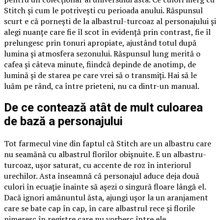
Stitch și cum le potrivești cu perioada anului. Răspunsul
scurt e că pornești de la albastrul-turcoaz al personajului și
alegi nuanțe care fie îl scot în evidență prin contrast, fie îl
prelungesc prin tonuri apropiate, ajustând totul după
lumina și atmosfera sezonului. Răspunsul lung merită o
cafea și câteva minute, fiindcă depinde de anotimp, de
lumină și de starea pe care vrei să o transmiți. Hai să le
luăm pe rând, ca între prieteni, nu ca dintr-un manual.
De ce contează atât de mult culoarea
de bază a personajului
Tot farmecul vine din faptul că Stitch are un albastru care
nu seamănă cu albastrul florilor obișnuite. E un albastru-
turcoaz, ușor saturat, cu accente de roz în interiorul
urechilor. Asta înseamnă că personajul aduce deja două
culori în ecuație înainte să așezi o singură floare lângă el.
Dacă ignori amănuntul ăsta, ajungi ușor la un aranjament
care se bate cap în cap, în care albastrul rece și florile
nimeresc în registre care nu vorbesc între ele.