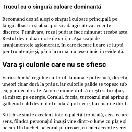
Trucul cu o singură culoare dominantă
Recomand des să alegi o singură culoare principală pe
lângă albastru și abia apoi să adaugi câteva accente
discrete. Primăvara, rozul pudrat face minunat treaba asta.
Restul devin doar note de sprijin. Așa scapi de
aranjamentele aglomerate, în care fiecare floare se luptă
pentru atenție și, până la urmă, nu iese nimic în evidență.
Vara și culorile care nu se sfiesc
Vara schimbă regulile cu totul. Lumina e puternică, directă,
uneori chiar dură la prânz, iar culorile palide se topesc sub
ea, par decolorate. Acum e momentul să crești saturația și
să mizezi pe energie. Coralul, fucsia, turcoazul mai aprins și
galbenul cald devin dintr-odată potrivite, ba chiar de dorit.
Stitch se simte excelent într-o paletă tropicală, ceea ce are
sens, fiindcă personajul însuși vine dintr-o lume cu plaje și
ocean. Un buchet pe coral și turcoaz, cu mici accente verzi