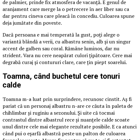
de palmier, prinde fix atmosfera de vacanță. E genul de
aranjament care merge la o petrecere în aer liber sau ca
dar pentru cineva care pleacă în concediu. Culoarea spune
deja jumătate din poveste.
Dacă persoana e mai temperată la gust, poți alege o
variantă blândă a verii, cu albastru senin, alb și un singur
accent de galben sau coral. Rămâne luminos, dar nu
strident. Vara nu cere neapărat culori țipătoare. Cere mai
degrabă curaj și contururi clare, care țin piept soarelui.
Toamna, când buchetul cere tonuri
calde
Toamna m-a luat prin surprindere, recunosc cinstit. Aș fi
pariat că un personaj albastru n-are ce căuta în paleta de
chihlimbar și ruginiu a sezonului. Și uite că tocmai
contrastul dintre albastrul rece și nuanțele calde scoate
unul dintre cele mai elegante rezultate posibile. E ca atunci
când pui o eșarfă albastră peste un palton de culoarea