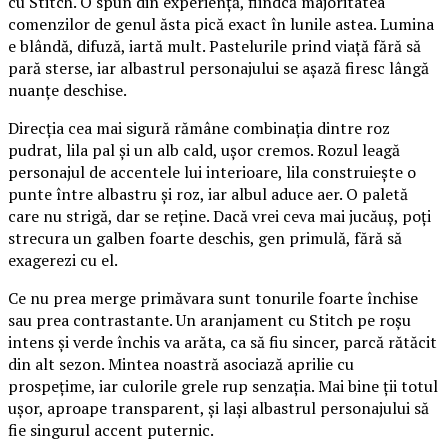
cu Stitch. O spun din experiență, fiindcă majoritatea
comenzilor de genul ăsta pică exact în lunile astea. Lumina
e blândă, difuză, iartă mult. Pastelurile prind viață fără să
pară sterse, iar albastrul personajului se așază firesc lângă
nuanțe deschise.
Direcția cea mai sigură rămâne combinația dintre roz
pudrat, lila pal și un alb cald, ușor cremos. Rozul leagă
personajul de accentele lui interioare, lila construiește o
punte între albastru și roz, iar albul aduce aer. O paletă
care nu strigă, dar se reține. Dacă vrei ceva mai jucăuș, poți
strecura un galben foarte deschis, gen primulă, fără să
exagerezi cu el.
Ce nu prea merge primăvara sunt tonurile foarte închise
sau prea contrastante. Un aranjament cu Stitch pe roșu
intens și verde închis va arăta, ca să fiu sincer, parcă rătăcit
din alt sezon. Mintea noastră asociază aprilie cu
prospețime, iar culorile grele rup senzația. Mai bine ții totul
ușor, aproape transparent, și lași albastrul personajului să
fie singurul accent puternic.