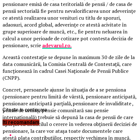
pensionare emisă de casa teritorială de pensii / de casa de
pensii sectorială fie pentru nevalorificarea unor adeverinţe
ce atestă realizarea unor venituri cu titlu de sporuri,
adaosuri, acord global, adeverinţe ce atestă acivitate în
grupe superioare de muncă, etc., fie pentru neluarea în
calcul a unor perioade de cotizare pot contesta decizia de
pensionare, scrie
adevarul.ro.
Această contestaţie se depune în maximum 30 de zile de la
data comunicării, la Comisia Centrală de Contestaţii, care
funcţionează în cadrul Casei Naţionale de Pensii Publice
(CNPP).
Concret, persoanele ajunse în situaţia de a se pensiona
(pensionare pentru limită de vârstă, pensionare anticipată,
pensionare anticipată parţială,pensionare de invaliditate ,
pensie de urmaş, pensie comunitară sau pensie
Citeste in continuare
internaţională) trebuie să depună la casa de pensii de care
Iti recomandam
aparţin cu domicilul o cerere în vederea obţinerii deciziei de
pensionare, la care vor ataşa toate documentele care
atestă plata contribuţiilor, respectiv vechimea în muncă.