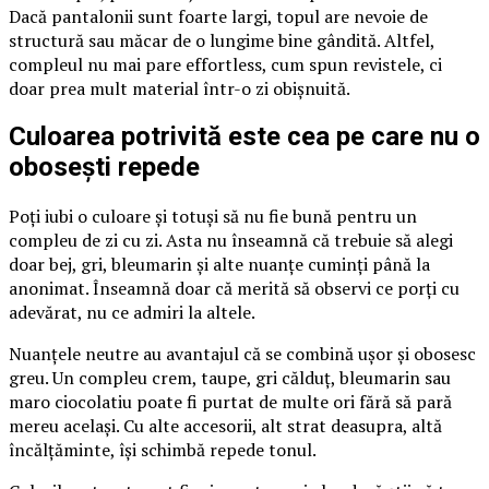
Dacă pantalonii sunt foarte largi, topul are nevoie de
structură sau măcar de o lungime bine gândită. Altfel,
compleul nu mai pare effortless, cum spun revistele, ci
doar prea mult material într-o zi obișnuită.
Culoarea potrivită este cea pe care nu o
obosești repede
Poți iubi o culoare și totuși să nu fie bună pentru un
compleu de zi cu zi. Asta nu înseamnă că trebuie să alegi
doar bej, gri, bleumarin și alte nuanțe cuminți până la
anonimat. Înseamnă doar că merită să observi ce porți cu
adevărat, nu ce admiri la altele.
Nuanțele neutre au avantajul că se combină ușor și obosesc
greu. Un compleu crem, taupe, gri călduț, bleumarin sau
maro ciocolatiu poate fi purtat de multe ori fără să pară
mereu același. Cu alte accesorii, alt strat deasupra, altă
încălțăminte, își schimbă repede tonul.