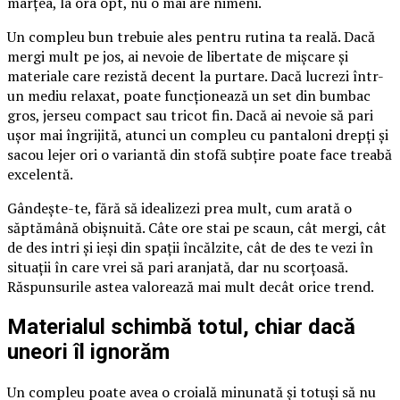
marțea, la ora opt, nu o mai are nimeni.
Un compleu bun trebuie ales pentru rutina ta reală. Dacă
mergi mult pe jos, ai nevoie de libertate de mișcare și
materiale care rezistă decent la purtare. Dacă lucrezi într-
un mediu relaxat, poate funcționează un set din bumbac
gros, jerseu compact sau tricot fin. Dacă ai nevoie să pari
ușor mai îngrijită, atunci un compleu cu pantaloni drepți și
sacou lejer ori o variantă din stofă subțire poate face treabă
excelentă.
Gândește-te, fără să idealizezi prea mult, cum arată o
săptămână obișnuită. Câte ore stai pe scaun, cât mergi, cât
de des intri și ieși din spații încălzite, cât de des te vezi în
situații în care vrei să pari aranjată, dar nu scorțoasă.
Răspunsurile astea valorează mai mult decât orice trend.
Materialul schimbă totul, chiar dacă
uneori îl ignorăm
Un compleu poate avea o croială minunată și totuși să nu