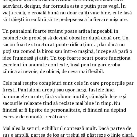
adevărat, desigur, dar formula asta e puțin prea vagă. În
viața reală, o croială bună nu doar că îți vine bine, ci te lasă
să trăiești în ea fără să te pedepsească la fiecare mișcare.
Un pantaloni foarte strâmt poate arăta impecabil în
cabinele de probă și să devină obositor după două ore. Un
sacou foarte structurat poate ridica ținuta, dar dacă nu
poți sta comod la birou sau într-o mașină, începe să pară o
idee frumoasă și atât. Un top foarte scurt poate funcționa
excelent în anumite contexte, însă pentru garderoba
zilnică ai nevoie, de obicei, de ceva mai flexibil.
Cele mai reușite compleuri sunt cele în care proporțiile par
firești. Pantalonii drepți sau ușor largi, fustele line,
hanoracele curate, fără volume inutile, cămășile lejere și
sacourile relaxate tind să reziste mai bine în timp. Nu
fiindcă ar fi lipsite de personalitate, ci fiindcă nu depind
excesiv de o modă trecătoare.
Mai ales la seturi, echilibrul contează mult. Dacă partea de
sus e amplă, partea de jos ar trebui să păstreze o linie clară.