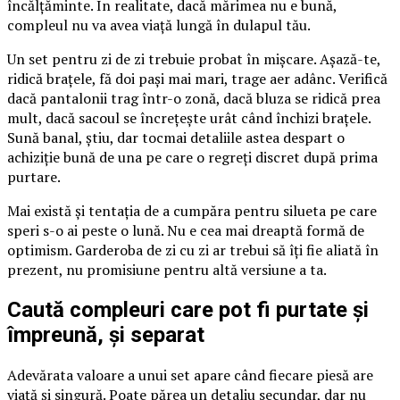
încălțăminte. În realitate, dacă mărimea nu e bună,
compleul nu va avea viață lungă în dulapul tău.
Un set pentru zi de zi trebuie probat în mișcare. Așază-te,
ridică brațele, fă doi pași mai mari, trage aer adânc. Verifică
dacă pantalonii trag într-o zonă, dacă bluza se ridică prea
mult, dacă sacoul se încrețește urât când închizi brațele.
Sună banal, știu, dar tocmai detaliile astea despart o
achiziție bună de una pe care o regreți discret după prima
purtare.
Mai există și tentația de a cumpăra pentru silueta pe care
speri s-o ai peste o lună. Nu e cea mai dreaptă formă de
optimism. Garderoba de zi cu zi ar trebui să îți fie aliată în
prezent, nu promisiune pentru altă versiune a ta.
Caută compleuri care pot fi purtate și
împreună, și separat
Adevărata valoare a unui set apare când fiecare piesă are
viață și singură. Poate părea un detaliu secundar, dar nu