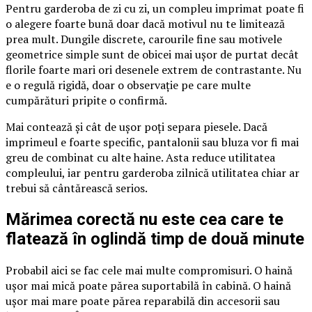
Pentru garderoba de zi cu zi, un compleu imprimat poate fi
o alegere foarte bună doar dacă motivul nu te limitează
prea mult. Dungile discrete, carourile fine sau motivele
geometrice simple sunt de obicei mai ușor de purtat decât
florile foarte mari ori desenele extrem de contrastante. Nu
e o regulă rigidă, doar o observație pe care multe
cumpărături pripite o confirmă.
Mai contează și cât de ușor poți separa piesele. Dacă
imprimeul e foarte specific, pantalonii sau bluza vor fi mai
greu de combinat cu alte haine. Asta reduce utilitatea
compleului, iar pentru garderoba zilnică utilitatea chiar ar
trebui să cântărească serios.
Mărimea corectă nu este cea care te
flatează în oglindă timp de două minute
Probabil aici se fac cele mai multe compromisuri. O haină
ușor mai mică poate părea suportabilă în cabină. O haină
ușor mai mare poate părea reparabilă din accesorii sau