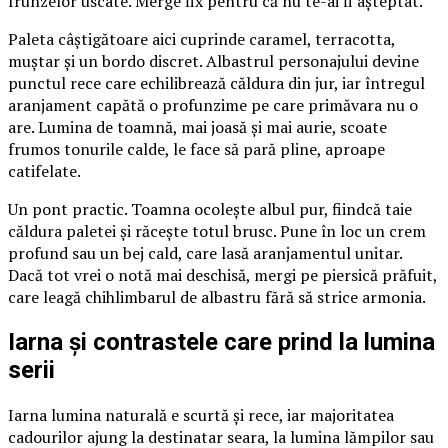
frunzelor uscate. Merge fix pentru că nu te-ai fi așteptat.
Paleta câștigătoare aici cuprinde caramel, terracotta,
muștar și un bordo discret. Albastrul personajului devine
punctul rece care echilibrează căldura din jur, iar întregul
aranjament capătă o profunzime pe care primăvara nu o
are. Lumina de toamnă, mai joasă și mai aurie, scoate
frumos tonurile calde, le face să pară pline, aproape
catifelate.
Un pont practic. Toamna ocolește albul pur, fiindcă taie
căldura paletei și răcește totul brusc. Pune în loc un crem
profund sau un bej cald, care lasă aranjamentul unitar.
Dacă tot vrei o notă mai deschisă, mergi pe piersică prăfuit,
care leagă chihlimbarul de albastru fără să strice armonia.
Iarna și contrastele care prind la lumina
serii
Iarna lumina naturală e scurtă și rece, iar majoritatea
cadourilor ajung la destinatar seara, la lumina lămpilor sau