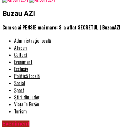
Buzau AZI
Cum să ai PENSIE mai mare: S-a aflat SECRETUL | BuzauAZI
Administrație locală
Afaceri
Cultură
Eveniment
Exclusiv
Politică locală
Social
Sport
Știri din județ
Viața în Buzău
Turism
Eveniment