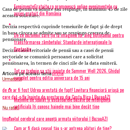
EvenimenteGratuite.ro promovează online evenimentele cu
Casa de pensii va admite sau respinge, în maximul 45 de zile
acces gratuit din România
această solicitare.
Decizia respectivă cuprinde temeiurile de fapt şi de drept
în baza cărora se admite sau se respinge cererea de
De ce buzoienii care țin la imaginea lor aleg Botoșaniul pentru
pensionare.
transformarea zâmbetului: Standarde internaționale la
Dentastic
Decizia casei teritoriale de pensii sau a casei de pensii
sectoriale se comunică persoanei care a solicitat
pensionarea, în termen de cinci zile de la data emiterii.
Tot ce trebuie sa stii inainte de Summer Well 2026. Ghidul
Articole pe aceiasi tema:
prima
complet pentru editia aniversara de 15 ani
Urmatorul
de ce ar fi fost Udrea arestată de fapt! Lovitura financiară uriașă pe
care dat-o fix înainte de arestarea din Costa Rica | BuzauAZI
Mașinile de spălat și uscătoarele bazate pe inteligență
artificială îți cunosc hainele mai bine decât tine
Nu ratati
Implantul cerebral care anunță armata viitorului | BuzauAZI
Cum ar fi dacă ceasul tău s-ar antrena alături de tine?