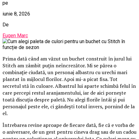
pe
iunie 8, 2026
De
Eugen Marc
Prima dată când am văzut un buchet construit în jurul lui
Stitch am zâmbit puțin neîncrezător. Mi se părea o
combinație ciudată, un personaj albastru cu urechi mari
plantat în mijlocul florilor. Apoi mi-a picat fisa. Tot
secretul stă în culoare. Albastrul lui aparte schimbă felul în
care percepi restul aranjamentului, iar de aici pornește
toată discuția despre paletă. Nu alegi florile întâi și pui
personajul peste ele, ci gândești totul invers, pornind de la
el.
Întrebarea revine aproape de fiecare dată, fie că e vorba de
o aniversare, de un gest pentru cineva drag sau de un cadou
pentru un colecționar al universului ăsta. Ce culori merg cu