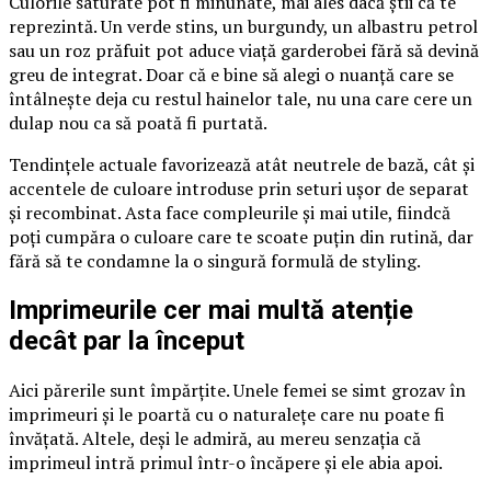
Culorile saturate pot fi minunate, mai ales dacă știi că te
reprezintă. Un verde stins, un burgundy, un albastru petrol
sau un roz prăfuit pot aduce viață garderobei fără să devină
greu de integrat. Doar că e bine să alegi o nuanță care se
întâlnește deja cu restul hainelor tale, nu una care cere un
dulap nou ca să poată fi purtată.
Tendințele actuale favorizează atât neutrele de bază, cât și
accentele de culoare introduse prin seturi ușor de separat
și recombinat. Asta face compleurile și mai utile, fiindcă
poți cumpăra o culoare care te scoate puțin din rutină, dar
fără să te condamne la o singură formulă de styling.
Imprimeurile cer mai multă atenție
decât par la început
Aici părerile sunt împărțite. Unele femei se simt grozav în
imprimeuri și le poartă cu o naturalețe care nu poate fi
învățată. Altele, deși le admiră, au mereu senzația că
imprimeul intră primul într-o încăpere și ele abia apoi.