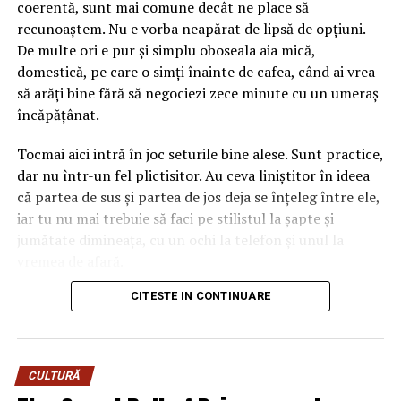
coerentă, sunt mai comune decât ne place să
floare lângă el. Dacă ignori amănuntul ăsta, ajungi ușor
recunoaștem. Nu e vorba neapărat de lipsă de opțiuni.
la un aranjament care se bate cap în cap, în care
De multe ori e pur și simplu oboseala aia mică,
albastrul rece și florile nimeresc în registre care nu
domestică, pe care o simți înainte de cafea, când ai vrea
vorbesc între ele.
să arăți bine fără să negociezi zece minute cu un umeraș
încăpățânat.
Gândește-te la el ca la o piesă vestimentară cu
personalitate. Când porți ceva turcoaz, nu te îmbraci la
Tocmai aici intră în joc seturile bine alese. Sunt practice,
întâmplare pe dedesubt, ci cauți ce-l pune în valoare.
dar nu într-un fel plictisitor. Au ceva liniștitor în ideea
Aici e la fel. Albastrul cere ori contraste calde care îl
că partea de sus și partea de jos deja se înțeleg între ele,
scot în față, ori tonuri reci care îl liniștesc și îl extind.
iar tu nu mai trebuie să faci pe stilistul la șapte și
Sezonul intervine exact în decizia asta, pentru că ne
jumătate dimineața, cu un ochi la telefon și unul la
modelează așteptările legate de culoare aproape pe
vremea de afară.
nesimțite.
CITESTE IN CONTINUARE
Numai că nu orice compleu e bun pentru viața reală. Una
Mai e un lucru pe care l-am prins abia în timp. Florile
e să arate impecabil într-o fotografie de produs, cu
naturale și cele lucrate manual, din materiale textile sau
lumina perfectă și modelul care pare că n-a alergat
hârtie, reacționează diferit la aceeași culoare, în funcție
niciodată după autobuz, și alta e să funcționeze într-o zi
de lumina anotimpului. Un roz care pare delicat în
CULTURĂ
normală, cu mers mult, birou, cumpărături, poate o
aprilie devine spălăcit într-o zi cenușie de noiembrie.