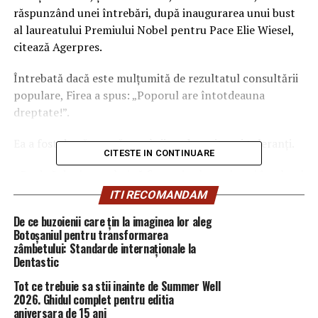
răspunzând unei întrebări, după inaugurarea unui bust
al laureatului Premiului Nobel pentru Pace Elie Wiesel,
citează Agerpres.
Întrebată dacă este mulţumită de rezultatul consultării
populare, Firea a spus: „Poporul are întotdeauna
dreptate!”.
Ea a fost de părere că românii au devenit mai toleranţi.
CITESTE IN CONTINUARE
„Cred că da şi ar trebui să fim mai toleranţi, mai înţelepţi
şi să avem viziune şi să considerăm că lumea se
ITI RECOMANDAM
civilizează şi nu ne întoarcem cu 20-30 de ani în spate”,
De ce buzoienii care țin la imaginea lor aleg
a mai spus Gabriela Firea.
Botoșaniul pentru transformarea
zâmbetului: Standarde internaționale la
Dentastic
ARTICOLE PE ACEIASI TEMA:
PRIMA
Tot ce trebuie sa stii inainte de Summer Well
URMATORUL
2026. Ghidul complet pentru editia
De ce nu se înțeleg statele UE în privința reducerii
aniversara de 15 ani