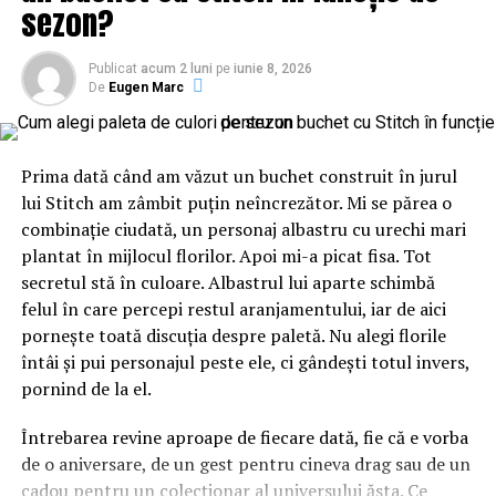
sezon?
Publicat
acum 2 luni
pe
iunie 8, 2026
De
Eugen Marc
Prima dată când am văzut un buchet construit în jurul
lui Stitch am zâmbit puțin neîncrezător. Mi se părea o
combinație ciudată, un personaj albastru cu urechi mari
plantat în mijlocul florilor. Apoi mi-a picat fisa. Tot
secretul stă în culoare. Albastrul lui aparte schimbă
felul în care percepi restul aranjamentului, iar de aici
pornește toată discuția despre paletă. Nu alegi florile
întâi și pui personajul peste ele, ci gândești totul invers,
pornind de la el.
Întrebarea revine aproape de fiecare dată, fie că e vorba
de o aniversare, de un gest pentru cineva drag sau de un
cadou pentru un colecționar al universului ăsta. Ce