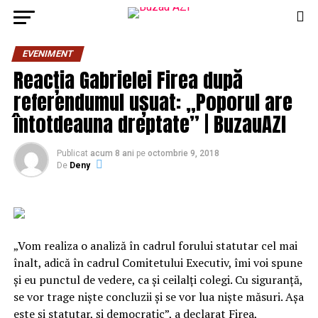
EVENIMENT
Reacția Gabrielei Firea după
referendumul ușuat: „Poporul are
întotdeauna dreptate” | BuzauAZI
Publicat
acum 8 ani
pe
octombrie 9, 2018
De
Deny
„Vom realiza o analiză în cadrul forului statutar cel mai
înalt, adică în cadrul Comitetului Executiv, îmi voi spune
şi eu punctul de vedere, ca şi ceilalţi colegi. Cu siguranţă,
se vor trage nişte concluzii şi se vor lua nişte măsuri. Aşa
este şi statutar, şi democratic”, a declarat Firea,