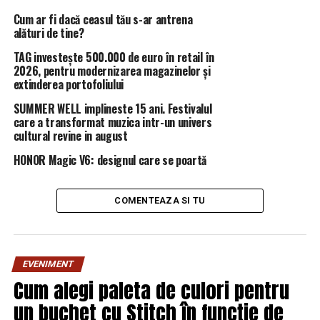
emisiilor provenite de la autovehicule | BuzauAZI
Cum ar fi dacă ceasul tău s-ar antrena
NU RATATI
alături de tine?
Echipa Simona Halep mizează pe patine, nu pe rachete
de tenis | BuzauAZI
TAG investește 500.000 de euro în retail în
2026, pentru modernizarea magazinelor și
extinderea portofoliului
SUMMER WELL implineste 15 ani. Festivalul
care a transformat muzica intr-un univers
cultural revine in august
HONOR Magic V6: designul care se poartă
COMENTEAZA SI TU
EVENIMENT
Cum alegi paleta de culori pentru
un buchet cu Stitch în funcție de