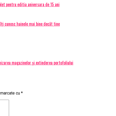
et pentru editia aniversara de 15 ani
 îți cunosc hainele mai bine decât tine
izarea magazinelor și extinderea portofoliului
t marcate cu
*