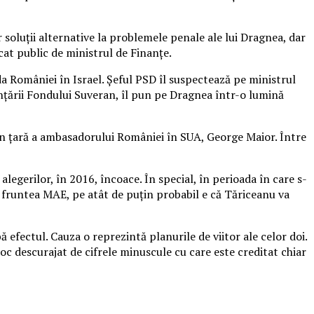
soluţii alternative la problemele penale ale lui Dragnea, dar
cat public de ministrul de Finanţe.
 României în Israel. Șeful PSD îl suspectează pe ministrul
inţării Fondului Suveran, îl pun pe Dragnea într-o lumină
 în ţară a ambasadorului României în SUA, George Maior. Între
legerilor, în 2016, încoace. În special, în perioada în care s-
n fruntea MAE, pe atât de puţin probabil e că Tăriceanu va
 efectul. Cauza o reprezintă planurile de viitor ale celor doi.
oc descurajat de cifrele minuscule cu care este creditat chiar