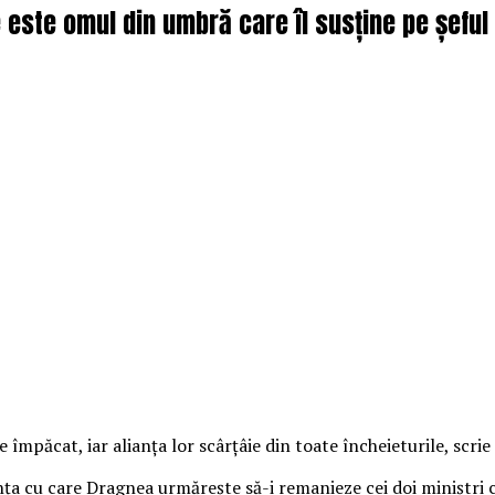
 este omul din umbră care îl susține pe șeful
 împăcat, iar alianţa lor scârţâie din toate încheieturile, scrie
ţa cu care Dragnea urmăreşte să-i remanieze cei doi miniştri c