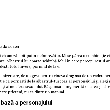
itch am zâmbit puțin neîncrezător. Mi se părea o combinație ci
loare. Albastrul lui aparte schimbă felul în care percepi restul 
ndești totul invers, pornind de la el.
o aniversare, de un gest pentru cineva drag sau de un cadou pen
 e că pornești de la albastrul-turcoaz al personajului și alegi nu
 și atmosfera sezonului. Răspunsul lung merită o cafea și câte
între prieteni, nu ca dintr-un manual.
 bază a personajului