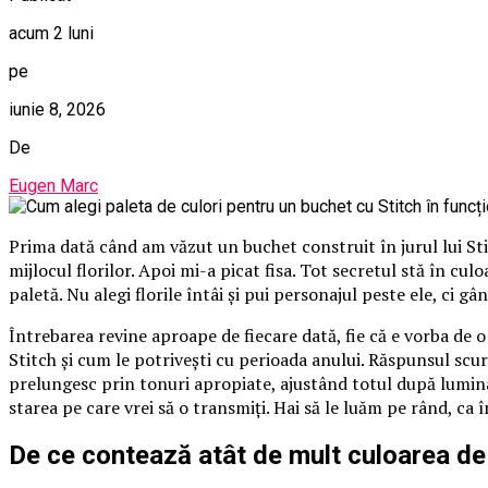
acum 2 luni
pe
iunie 8, 2026
De
Eugen Marc
Prima dată când am văzut un buchet construit în jurul lui St
mijlocul florilor. Apoi mi-a picat fisa. Tot secretul stă în cu
paletă. Nu alegi florile întâi și pui personajul peste ele, ci gâ
Întrebarea revine aproape de fiecare dată, fie că e vorba de 
Stitch și cum le potrivești cu perioada anului. Răspunsul scurt
prelungesc prin tonuri apropiate, ajustând totul după lumina
starea pe care vrei să o transmiți. Hai să le luăm pe rând, ca 
De ce contează atât de mult culoarea de