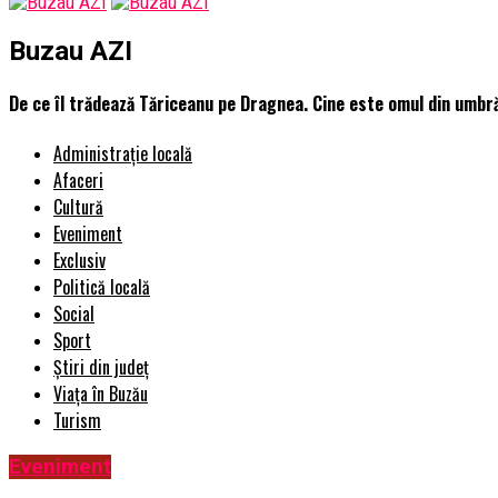
Buzau AZI
De ce îl trădează Tăriceanu pe Dragnea. Cine este omul din umbră
Administrație locală
Afaceri
Cultură
Eveniment
Exclusiv
Politică locală
Social
Sport
Știri din județ
Viața în Buzău
Turism
Eveniment