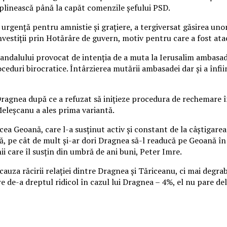
eplinească până la capăt comenzile şefului PSD.
genţă pentru amnistie şi graţiere, a tergiversat găsirea unor 
nvestiţii prin Hotărâre de guvern, motiv pentru care a fost ata
ndalului provocat de intenţia de a muta la Ierusalim ambasada
ceduri birocratice. Întârzierea mutării ambasadei dar şi a înfi
i Dragnea după ce a refuzat să iniţieze procedura de rechemare
Meleşcanu a ales prima variantă.
a Geoană, care l-a susţinut activ şi constant de la câştigarea a
nsă, pe cât de mult şi-ar dori Dragnea să-l readucă pe Geoană î
 care îl susţin din umbră de ani buni, Peter Imre.
za răcirii relaţiei dintre Dragnea şi Tăriceanu, ci mai degrabă
 de-a dreptul ridicol în cazul lui Dragnea – 4%, el nu pare del