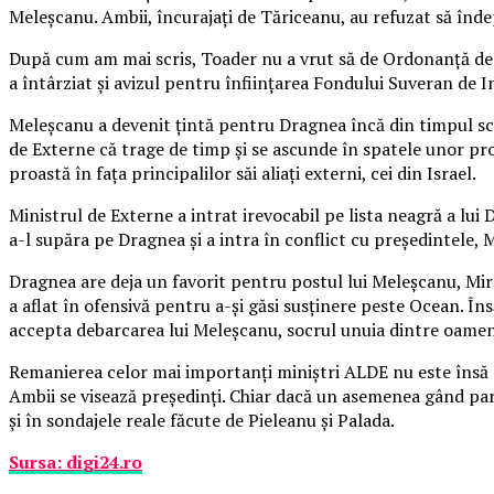
Meleşcanu. Ambii, încurajaţi de Tăriceanu, au refuzat să înd
După cum am mai scris, Toader nu a vrut să de Ordonanţă de ur
a întârziat şi avizul pentru înfiinţarea Fondului Suveran de I
Meleşcanu a devenit ţintă pentru Dragnea încă din timpul sca
de Externe că trage de timp şi se ascunde în spatele unor pro
proastă în faţa principalilor săi aliaţi externi, cei din Israel.
Ministrul de Externe a intrat irevocabil pe lista neagră a lu
a-l supăra pe Dragnea şi a intra în conflict cu preşedintele, 
Dragnea are deja un favorit pentru postul lui Meleşcanu, Mirce
a aflat în ofensivă pentru a-şi găsi susţinere peste Ocean. Î
accepta debarcarea lui Meleşcanu, socrul unuia dintre oamenii
Remanierea celor mai importanţi miniştri ALDE nu este însă cau
Ambii se visează preşedinţi. Chiar dacă un asemenea gând pare
şi în sondajele reale făcute de Pieleanu şi Palada.
Sursa: digi24.ro