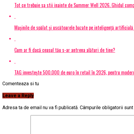
Tot ce trebuie sa stii inainte de Summer Well 2026. Ghidul compl
Mașinile de spălat și uscătoarele bazate pe inteligență artificială
Cum ar fi dacă ceasul tău s-ar antrena alături de tine?
TAG investește 500.000 de euro în retail în 2026, pentru modern
Comenteaza si tu
Leave a Reply
Adresa ta de email nu va fi publicată.
Câmpurile obligatorii sun