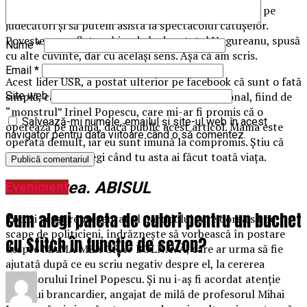
al profesorului Irinel Popescu, ca să existe presiune pe
judecători şi să putem asista la spectacolul cătuşelor.
Povestea am aflat-o chiar de la deputatul Ungureanu, spusă
Nume
*
cu alte cuvinte, dar cu acelaşi sens. Aşa că am scris.
Email
*
Acest lider USR, a postat ulterior pe facebook că sunt o fată
simplă, care a publicat totul, şantajată emoţional, fiind de
Site web
“monstrul” Irinel Popescu, care mi-ar fi promis că o
Salvează-mi numele, emailul și site-ul web în acest
operează pe mama, dacă public acest articol. Mama este
navigator pentru data viitoare când o să comentez.
operată demult, iar eu sunt imună la compromis. Știu că
este greu să înţelegi când tu asta ai făcut toată viaţa.
Decăderea. ABISUL
Eveniment
Cum alegi paleta de culori pentru un buchet
Totuşi acest reprezentat al partidului care dorea să ne
scape de politicieni, îndrăzneşte să vorbească în postare
cu Stitch în funcție de sezon?
despre MAMA MEA GRAV BOLNAVĂ, care ar urma să fie
ajutată după ce eu scriu negativ despre el, la cererea
profesorului Irinel Popescu. Și nu i-aş fi acordat atenţie
fostului brancardier, angajat de milă de profesorul Mihai