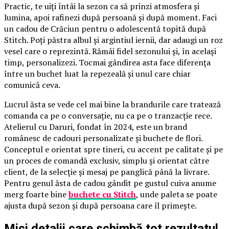
Practic, te uiți întâi la sezon ca să prinzi atmosfera și
lumina, apoi rafinezi după persoană și după moment. Faci
un cadou de Crăciun pentru o adolescentă topită după
Stitch. Poți păstra albul și argintiul iernii, dar adaugi un roz
vesel care o reprezintă. Rămâi fidel sezonului și, în același
timp, personalizezi. Tocmai gândirea asta face diferența
între un buchet luat la repezeală și unul care chiar
comunică ceva.
Lucrul ăsta se vede cel mai bine la brandurile care tratează
comanda ca pe o conversație, nu ca pe o tranzacție rece.
Atelierul cu Daruri, fondat în 2024, este un brand
românesc de cadouri personalizate și buchete de flori.
Conceptul e orientat spre tineri, cu accent pe calitate și pe
un proces de comandă exclusiv, simplu și orientat către
client, de la selecție și mesaj pe panglică până la livrare.
Pentru genul ăsta de cadou gândit pe gustul cuiva anume
merg foarte bine
buchete cu Stitch
, unde paleta se poate
ajusta după sezon și după persoana care îl primește.
Mici detalii care schimbă tot rezultatul