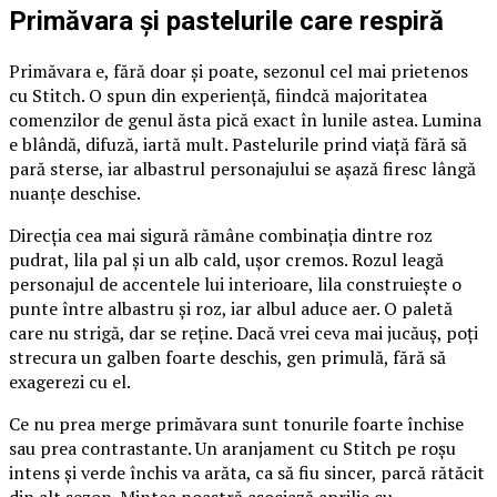
Primăvara și pastelurile care respiră
Primăvara e, fără doar și poate, sezonul cel mai prietenos
cu Stitch. O spun din experiență, fiindcă majoritatea
comenzilor de genul ăsta pică exact în lunile astea. Lumina
e blândă, difuză, iartă mult. Pastelurile prind viață fără să
pară sterse, iar albastrul personajului se așază firesc lângă
nuanțe deschise.
Direcția cea mai sigură rămâne combinația dintre roz
pudrat, lila pal și un alb cald, ușor cremos. Rozul leagă
personajul de accentele lui interioare, lila construiește o
punte între albastru și roz, iar albul aduce aer. O paletă
care nu strigă, dar se reține. Dacă vrei ceva mai jucăuș, poți
strecura un galben foarte deschis, gen primulă, fără să
exagerezi cu el.
Ce nu prea merge primăvara sunt tonurile foarte închise
sau prea contrastante. Un aranjament cu Stitch pe roșu
intens și verde închis va arăta, ca să fiu sincer, parcă rătăcit