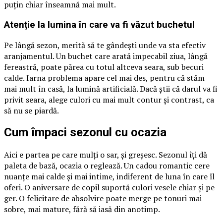
puțin chiar înseamnă mai mult.
Atenție la lumina în care va fi văzut buchetul
Pe lângă sezon, merită să te gândești unde va sta efectiv
aranjamentul. Un buchet care arată impecabil ziua, lângă
fereastră, poate părea cu totul altceva seara, sub becuri
calde. Iarna problema apare cel mai des, pentru că stăm
mai mult în casă, la lumină artificială. Dacă știi că darul va fi
privit seara, alege culori cu mai mult contur și contrast, ca
să nu se piardă.
Cum împaci sezonul cu ocazia
Aici e partea pe care mulți o sar, și greșesc. Sezonul îți dă
paleta de bază, ocazia o reglează. Un cadou romantic cere
nuanțe mai calde și mai intime, indiferent de luna în care îl
oferi. O aniversare de copil suportă culori vesele chiar și pe
ger. O felicitare de absolvire poate merge pe tonuri mai
sobre, mai mature, fără să iasă din anotimp.