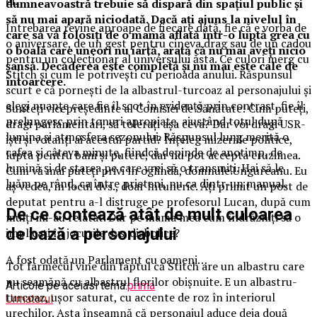
el.
dumneavoastră trebuie să dispară din spaţiul public şi
să nu mai apară niciodată. Dacă aţi ajuns la nivelul în
Întrebarea revine aproape de fiecare dată, fie că e vorba de
care să vă folosiţi de o mamă aflată într-o luptă grea cu
o aniversare, de un gest pentru cineva drag sau de un cadou
o boală care uneori nu iartă, arată că nu mai aveţi nicio
pentru un colecționar al universului ăsta. Ce culori merg cu
şansă. Decăderea este completă şi nu mai este cale de
Stitch și cum le potrivești cu perioada anului. Răspunsul
întoarcere.
scurt e că pornești de la albastrul-turcoaz al personajului și
alegi nuanțe care fie îl scot în evidență prin contrast, fie îl
Sunteţi vicepreşedinte al Comisiei de Sănătate! Cum puteţi,
prelungesc prin tonuri apropiate, ajustând totul după
dragi parlamentari, să toleraţi aşa ceva? Dar voi dragi USR-
lumina și atmosfera sezonului. Răspunsul lung merită o
işti şi votanţi ai acestui partid? Înţeleg mizeriile politice,
cafea și câteva minute, fiindcă depinde de anotimp, de
lupta pentru bani şi putere, dar nu pot accepta cruzimea.
lumină și de starea pe care vrei să o transmiți. Hai să le
Cum vă mai puteţi privi în oglindă, domnule Ungureanu. Eu
luăm pe rând, ca între prieteni, nu ca dintr-un manual.
aş vedea, în locul dvs., doar întuneric. Aţi primit un post de
deputat pentru a-l distruge pe profesorul Lucan, după cum
De ce contează atât de mult culoarea
mulţi mi-au relatat. Dar pe mama mea cum îndrăzniţi să o
de bază a personajului
implicaţi în jocurile dvs. diabolice?
A fost odată un Parlament cu oameni…
Tot farmecul vine din faptul că Stitch are un albastru care
nu seamănă cu albastrul florilor obișnuite. E un albastru-
Articole pe aceiasi tema:
prima
turcoaz, ușor saturat, cu accente de roz în interiorul
Urmatorul
urechilor. Asta înseamnă că personajul aduce deja două