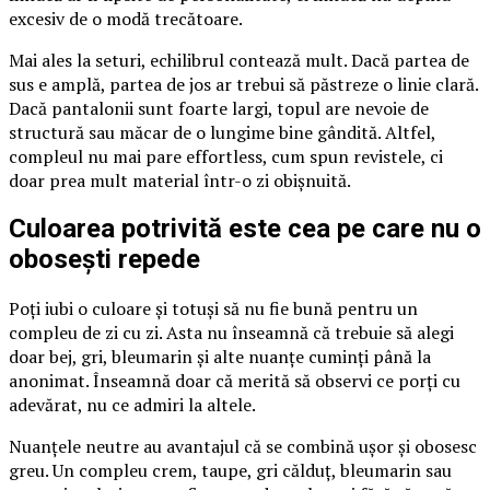
excesiv de o modă trecătoare.
Mai ales la seturi, echilibrul contează mult. Dacă partea de
sus e amplă, partea de jos ar trebui să păstreze o linie clară.
Dacă pantalonii sunt foarte largi, topul are nevoie de
structură sau măcar de o lungime bine gândită. Altfel,
compleul nu mai pare effortless, cum spun revistele, ci
doar prea mult material într-o zi obișnuită.
Culoarea potrivită este cea pe care nu o
obosești repede
Poți iubi o culoare și totuși să nu fie bună pentru un
compleu de zi cu zi. Asta nu înseamnă că trebuie să alegi
doar bej, gri, bleumarin și alte nuanțe cuminți până la
anonimat. Înseamnă doar că merită să observi ce porți cu
adevărat, nu ce admiri la altele.
Nuanțele neutre au avantajul că se combină ușor și obosesc
greu. Un compleu crem, taupe, gri călduț, bleumarin sau