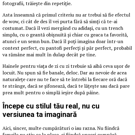
fotografii, trăiește din repetiție.
Asta înseamnă că primul criteriu nu ar trebui să fie efectul
de wow, ci cât de des îl vei purta fără să simți că te-ai
costumat. Dacă îl vezi mergând cu adidași, cu un trench
simplu, cu o geantă obișnuită și chiar cu geaca ta favorită,
atunci e un semn bun. Dacă îl poți imagina doar într-un
context perfect, cu pantofi perfecți și păr perfect, probabil
va rămâne mai mult în dulap decât pe tine.
Hainele pentru viața de zi cu zi trebuie să aibă ceva ușor de
locuit. Nu spun să fie banale, deloc. Dar au nevoie de acea
naturalețe care nu te face să te întrebi la fiecare oră dacă
te strânge, dacă se șifonează, dacă te lățește sau dacă pare
prea mult pentru o simplă ieșire după pâine.
Începe cu stilul tău real, nu cu
versiunea ta imaginară
Aici, sincer, multe cumpărături o iau razna. Nu fiindcă
femeile nu știu ce le place, ci fiindcă uneori cumpără