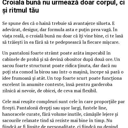
Croiala bună nu urmează doar corpul, ci
și ritmul tău
Se spune des că o haină trebuie să avantajeze silueta. E
adevărat, desigur, dar formula asta e puțin prea vagă. În
viața reală, o croială bună nu doar că îți vine bine, ci te lasă
să trăiești în ea fără să te pedepsească la fiecare mișcare.
Un pantaloni foarte strâmt poate arăta impecabil în
cabinele de probă și să devină obositor după două ore. Un
sacou foarte structurat poate ridica ținuta, dar dacă nu
poți sta comod la birou sau într-o mașină, începe să pară o
idee frumoasă și atât. Un top foarte scurt poate funcționa
excelent în anumite contexte, însă pentru garderoba
zilnică ai nevoie, de obicei, de ceva mai flexibil.
Cele mai reușite compleuri sunt cele în care proporțiile par
firești. Pantalonii drepți sau ușor largi, fustele line,
hanoracele curate, fără volume inutile, cămășile lejere și
sacourile relaxate tind să reziste mai bine în timp. Nu
fiindcă ar fi lipsite de personalitate, ci fiindcă nu depind