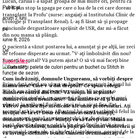
Lucan, căruia i-a săpat groapa de mai multe ori, pentru că
Publicat
i-ar fi pus stop la şpaga pe care o lua de la cei care doreau
transplant la Profu’ (surse: angajaţi ai Institutului Clinic de
acum 2 luni
Urologie şi Transplant Renal). L-aş fi lăsat să-şi propage
minciunile dezgustătoare sprijinit de USR, dar mi-a făcut
pe
din nou mama să plângă.
iunie 8, 2026
O pacientă a văzut postarea lui, a anunţat şi pe alţii, iar zeci
De
de tefoane disperate au urmat. “V-aţi îmbolnăvit din nou?
Sunteţi în spital? Vă putem ajuta? O să vă mai faceţi bine
Eugen Marc
vreodată?”.
Cum îndrăzniţi, domnule Ungureanu, să vorbiţi despre
Prima dată când am văzut un buchet construit în jurul lui
mama mea? Cine v-a dat dreptul? Ce spun colegii
Stitch am zâmbit puțin neîncrezător. Mi se părea o
dumneavoastră din USR? Vă susţin în acţiunile
combinație ciudată, un personaj albastru cu urechi mari
dumnevoastră nemiloase? Îmi amintesc că şi Darius
plantat în mijlocul florilor. Apoi mi-a picat fisa. Tot
Vâlcov publica fişe medicale ale unor protestatari. Aţi
secretul stă în culoare. Albastrul lui aparte schimbă felul în
învăţat de la el? Doar că dumneavostră minţiţi,
care percepi restul aranjamentului, iar de aici pornește
domnule Ungureanu? Minţiţi ca să faceţi rău. Mama nu
toată discuția despre paletă. Nu alegi florile întâi și pui
este grav bolnavă, mama a păşit pe drumul vindecării şi
personajul peste ele, ci gândești totul invers, pornind de la
va învinge definitiv boala. Oameni dezumanizaţi ca