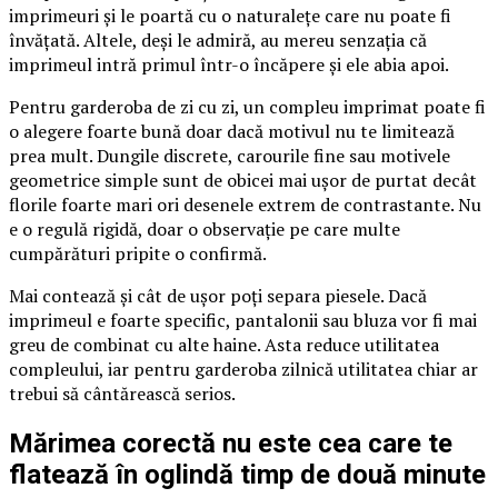
imprimeuri și le poartă cu o naturalețe care nu poate fi
învățată. Altele, deși le admiră, au mereu senzația că
imprimeul intră primul într-o încăpere și ele abia apoi.
Pentru garderoba de zi cu zi, un compleu imprimat poate fi
o alegere foarte bună doar dacă motivul nu te limitează
prea mult. Dungile discrete, carourile fine sau motivele
geometrice simple sunt de obicei mai ușor de purtat decât
florile foarte mari ori desenele extrem de contrastante. Nu
e o regulă rigidă, doar o observație pe care multe
cumpărături pripite o confirmă.
Mai contează și cât de ușor poți separa piesele. Dacă
imprimeul e foarte specific, pantalonii sau bluza vor fi mai
greu de combinat cu alte haine. Asta reduce utilitatea
compleului, iar pentru garderoba zilnică utilitatea chiar ar
trebui să cântărească serios.
Mărimea corectă nu este cea care te
flatează în oglindă timp de două minute