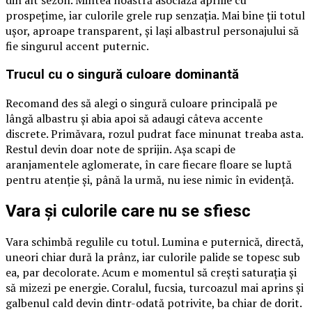
din alt sezon. Mintea noastră asociază aprilie cu
prospețime, iar culorile grele rup senzația. Mai bine ții totul
ușor, aproape transparent, și lași albastrul personajului să
fie singurul accent puternic.
Trucul cu o singură culoare dominantă
Recomand des să alegi o singură culoare principală pe
lângă albastru și abia apoi să adaugi câteva accente
discrete. Primăvara, rozul pudrat face minunat treaba asta.
Restul devin doar note de sprijin. Așa scapi de
aranjamentele aglomerate, în care fiecare floare se luptă
pentru atenție și, până la urmă, nu iese nimic în evidență.
Vara și culorile care nu se sfiesc
Vara schimbă regulile cu totul. Lumina e puternică, directă,
uneori chiar dură la prânz, iar culorile palide se topesc sub
ea, par decolorate. Acum e momentul să crești saturația și
să mizezi pe energie. Coralul, fucsia, turcoazul mai aprins și
galbenul cald devin dintr-odată potrivite, ba chiar de dorit.