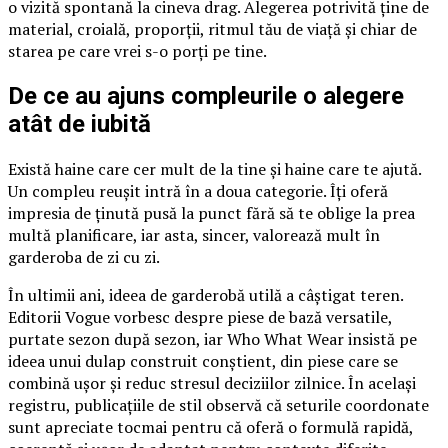
o vizită spontană la cineva drag. Alegerea potrivită ține de
material, croială, proporții, ritmul tău de viață și chiar de
starea pe care vrei s-o porți pe tine.
De ce au ajuns compleurile o alegere
atât de iubită
Există haine care cer mult de la tine și haine care te ajută.
Un compleu reușit intră în a doua categorie. Îți oferă
impresia de ținută pusă la punct fără să te oblige la prea
multă planificare, iar asta, sincer, valorează mult în
garderoba de zi cu zi.
În ultimii ani, ideea de garderobă utilă a câștigat teren.
Editorii Vogue vorbesc despre piese de bază versatile,
purtate sezon după sezon, iar Who What Wear insistă pe
ideea unui dulap construit conștient, din piese care se
combină ușor și reduc stresul deciziilor zilnice. În același
registru, publicațiile de stil observă că seturile coordonate
sunt apreciate tocmai pentru că oferă o formulă rapidă,