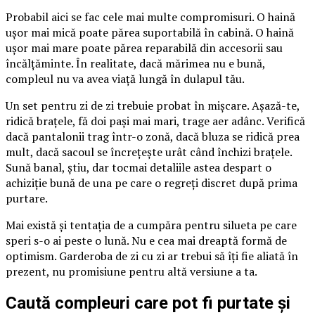
Probabil aici se fac cele mai multe compromisuri. O haină
ușor mai mică poate părea suportabilă în cabină. O haină
ușor mai mare poate părea reparabilă din accesorii sau
încălțăminte. În realitate, dacă mărimea nu e bună,
compleul nu va avea viață lungă în dulapul tău.
Un set pentru zi de zi trebuie probat în mișcare. Așază-te,
ridică brațele, fă doi pași mai mari, trage aer adânc. Verifică
dacă pantalonii trag într-o zonă, dacă bluza se ridică prea
mult, dacă sacoul se încrețește urât când închizi brațele.
Sună banal, știu, dar tocmai detaliile astea despart o
achiziție bună de una pe care o regreți discret după prima
purtare.
Mai există și tentația de a cumpăra pentru silueta pe care
speri s-o ai peste o lună. Nu e cea mai dreaptă formă de
optimism. Garderoba de zi cu zi ar trebui să îți fie aliată în
prezent, nu promisiune pentru altă versiune a ta.
Caută compleuri care pot fi purtate și