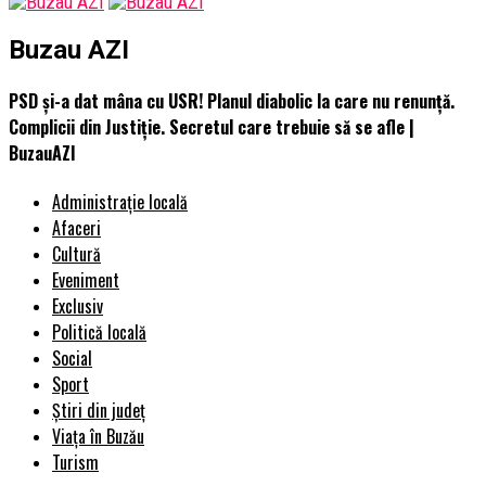
Buzau AZI
PSD și-a dat mâna cu USR! Planul diabolic la care nu renunță.
Complicii din Justiție. Secretul care trebuie să se afle |
BuzauAZI
Administrație locală
Afaceri
Cultură
Eveniment
Exclusiv
Politică locală
Social
Sport
Știri din județ
Viața în Buzău
Turism