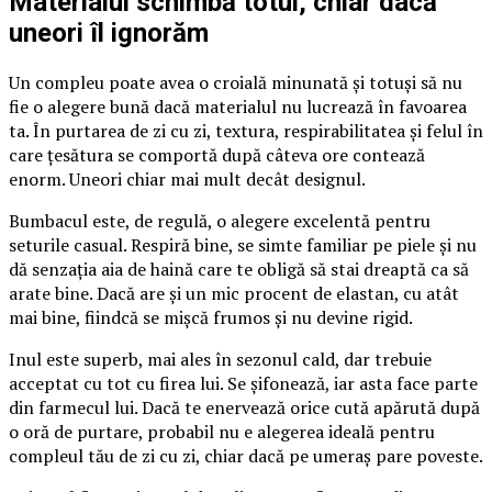
Materialul schimbă totul, chiar dacă
uneori îl ignorăm
Un compleu poate avea o croială minunată și totuși să nu
fie o alegere bună dacă materialul nu lucrează în favoarea
ta. În purtarea de zi cu zi, textura, respirabilitatea și felul în
care țesătura se comportă după câteva ore contează
enorm. Uneori chiar mai mult decât designul.
Bumbacul este, de regulă, o alegere excelentă pentru
seturile casual. Respiră bine, se simte familiar pe piele și nu
dă senzația aia de haină care te obligă să stai dreaptă ca să
arate bine. Dacă are și un mic procent de elastan, cu atât
mai bine, fiindcă se mișcă frumos și nu devine rigid.
Inul este superb, mai ales în sezonul cald, dar trebuie
acceptat cu tot cu firea lui. Se șifonează, iar asta face parte
din farmecul lui. Dacă te enervează orice cută apărută după
o oră de purtare, probabil nu e alegerea ideală pentru
compleul tău de zi cu zi, chiar dacă pe umeraș pare poveste.