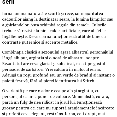
serii
Iarna lumina naturală e scurtă și rece, iar majoritatea
cadourilor ajung la destinatar seara, la lumina lămpilor sau
a ghirlandelor. Asta schimbă regula din temelii. Culorile
trebuie să reziste luminii calde, artificiale, care altfel le
îngălbenește. De-aia iarna funcționează atât de bine cu
contraste puternice și accente metalice.
Combinația clasică a sezonului așază albastrul personajului
lângă alb pur, argintiu și o notă de albastru-noapte.
Rezultatul are ceva glacial și sofisticat, exact pe gustul
perioadei de sărbători. Vrei căldură în mijlocul iernii.
Adaugă un roșu profund sau un verde de brad și ai instant o
paletă festivă, fără să pierzi identitatea lui Stitch.
O variantă pe care o ador e cea pe alb și argintiu, cu
personajul ca unic punct de culoare. Minimalistă, curată,
parcă un fulg de nea ridicat în jurul lui. Funcționează
grozav pentru cei care nu suportă aranjamentele încărcate
și preferă ceva elegant, restrâns. Iarna, ce-i drept, mai