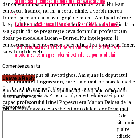
artificială îți cunosc hainele mai bine decât tine
dar care a rămas om printre muritorii de rând. Nu l-am
cunoscut înainte, nu mi-a cerut nimic, a vorbit mereu
frumos şi echipa lui a avut grijă de mama. Am făcut cărare
Cum ar fi dacă ceasul tău s-ar antrena alături de tine?
la Spitalul Fundeni în ultimele luni şi din lumea medicală mi
s-a şoptit că i se pregăteşte ceva domnului profesor: un
dosar pe modelele Lucan – Burnei. Nu înţelegeam. Îl
cunoscusem, îi cunoscusem pacienţii… toţi îl numeau înger,
TAG investește 500.000 de euro în retail în 2026, pentru
salvatorul de vieţi.
modernizarea magazinelor și extinderea portofoliului
Comenteaza si tu
Aşa că am început să investighez. Am ajuns la deputatul
Leave a Reply
USR,
Emanuel Ungureanu
, care l-a numit pe marele medic
“traficant de organe”, fără niciun argument. I-am cerut
Adresa ta de email nu va fi publicată.
Câmpurile obligatorii
dovezi, ele nu există. Procurorul, care trebuia să-i pună
sunt marcate cu
*
capac profesorului Irinel Popescu era Marian Delcea de la
Comentariu
*
DIICOT. El ar avea ceva scheleţi prin dulap, conform mai
multor surse judiciare. Ar fi cheltuit şi 3.5 MILIOANE de
euro pentru ancheta Lucan, par până acum nu a găsit nimic
concret, doar s-au dus banii publici în interceptări şi alte
minuni. Mai întâi, însă trebuia să aibă loc linşajul mediatic