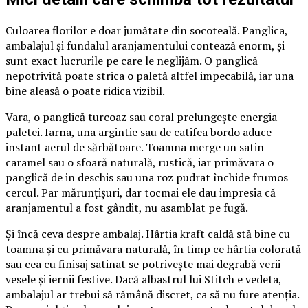
Culoarea florilor e doar jumătate din socoteală. Panglica,
ambalajul și fundalul aranjamentului contează enorm, și
sunt exact lucrurile pe care le neglijăm. O panglică
nepotrivită poate strica o paletă altfel impecabilă, iar una
bine aleasă o poate ridica vizibil.
Vara, o panglică turcoaz sau coral prelungește energia
paletei. Iarna, una argintie sau de catifea bordo aduce
instant aerul de sărbătoare. Toamna merge un satin
caramel sau o sfoară naturală, rustică, iar primăvara o
panglică de in deschis sau una roz pudrat închide frumos
cercul. Par mărunțișuri, dar tocmai ele dau impresia că
aranjamentul a fost gândit, nu asamblat pe fugă.
Și încă ceva despre ambalaj. Hârtia kraft caldă stă bine cu
toamna și cu primăvara naturală, în timp ce hârtia colorată
sau cea cu finisaj satinat se potrivește mai degrabă verii
vesele și iernii festive. Dacă albastrul lui Stitch e vedeta,
ambalajul ar trebui să rămână discret, ca să nu fure atenția.