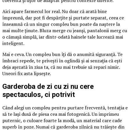
coerentă și ușor de adaptat pentru contexte diferite.
Aici apare farmecul lor real. Nu doar că arată bine
împreună, dar pot fi despărțite și purtate separat, ceea ce
înseamnă că un singur compleu bun poate da naștere la
mai multe ținute. Bluza merge cu jeanși, pantalonii merg cu
o cămașă simplă, iar dintr-odată hainele tale lucrează mai
inteligent.
Mai e ceva. Un compleu bun îți dă o anumită siguranță. Te
îmbraci repede, te privești în oglindă și ai senzația că ești
deja așezată în ziua ta, că nu mai trebuie să repari nimic.
Uneori fix asta lipsește.
Garderoba de zi cu zi nu cere
spectaculos, ci potrivit
Când alegi un compleu pentru purtare frecventă, tentația e
să te lași dusă de piesa cea mai fotogenică. Un imprimeu
puternic, o culoare foarte la modă, un material care cade
superb în poze. Numai că garderoba zilnică nu trăiește din