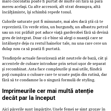
maro ciocolatiu poate fi purtat de multe ori fără să pară
mereu același. Cu alte accesorii, alt strat deasupra, altă
încălțăminte, își schimbă repede tonul.
Culorile saturate pot fi minunate, mai ales dacă știi că te
reprezintă. Un verde stins, un burgundy, un albastru petrol
sau un roz prăfuit pot aduce viață garderobei fără să devină
greu de integrat. Doar că e bine să alegi o nuanță care se
întâlnește deja cu restul hainelor tale, nu una care cere un
dulap nou ca să poată fi purtată.
Tendințele actuale favorizează atât neutrele de bază, cât și
accentele de culoare introduse prin seturi ușor de separat
și recombinat. Asta face compleurile și mai utile, fiindcă
poți cumpăra o culoare care te scoate puțin din rutină, dar
fără să te condamne la o singură formulă de styling.
Imprimeurile cer mai multă atenție
decât par la început
Aici părerile sunt împărțite. Unele femei se simt grozav în