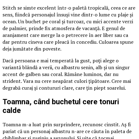
Stitch se simte excelent într-o paletă tropicală, ceea ce are
sens, fiindcă personajul însuși vine dintr-o lume cu plaje și
ocean. Un buchet pe coral și turcoaz, cu mici accente verzi
de palmier, prinde fix atmosfera de vacanță. E genul de
aranjament care merge la o petrecere în aer liber sau ca
dar pentru cineva care pleacă în concediu. Culoarea spune
deja jumătate din poveste.
Dacă persoana e mai temperată la gust, poți alege o
variantă blândă a verii, cu albastru senin, alb și un singur
accent de galben sau coral. Rămâne luminos, dar nu
strident. Vara nu cere neapărat culori țipătoare. Cere mai
degrabă curaj și contururi clare, care țin piept soarelui.
Toamna, când buchetul cere tonuri
calde
Toamna m-a luat prin surprindere, recunosc cinstit. Aș fi
pariat că un personaj albastru n-are ce căuta în paleta de
chihlimbar și ruginiu a sezonului. Și uite că tocmai