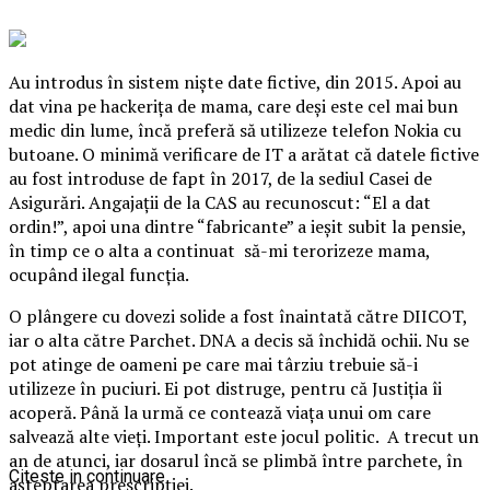
Au introdus în sistem nişte date fictive, din 2015. Apoi au
dat vina pe hackeriţa de mama, care deşi este cel mai bun
medic din lume, încă preferă să utilizeze telefon Nokia cu
butoane. O minimă verificare de IT a arătat că datele fictive
au fost introduse de fapt în 2017, de la sediul Casei de
Asigurări. Angajaţii de la CAS au recunoscut: “El a dat
ordin!”, apoi una dintre “fabricante” a ieşit subit la pensie,
în timp ce o alta a continuat să-mi terorizeze mama,
ocupând ilegal funcţia.
O plângere cu dovezi solide a fost înaintată către DIICOT,
iar o alta către Parchet. DNA a decis să închidă ochii. Nu se
pot atinge de oameni pe care mai târziu trebuie să-i
utilizeze în puciuri. Ei pot distruge, pentru că Justiţia îi
acoperă. Până la urmă ce contează viaţa unui om care
salvează alte vieţi. Important este jocul politic. A trecut un
an de atunci, iar dosarul încă se plimbă între parchete, în
Citeste in continuare
aşteptarea prescripţiei.