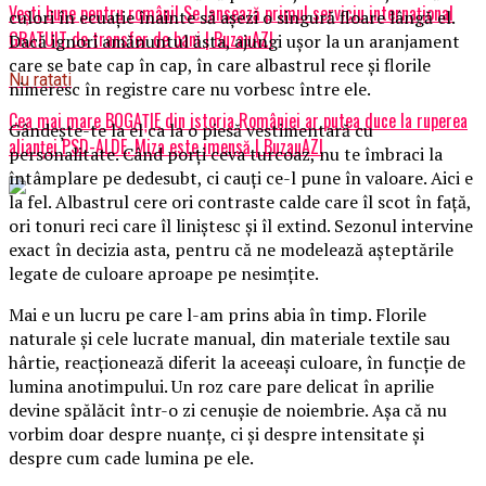
Vești bune pentru români! Se lansează primul serviciu internațional
culori în ecuație înainte să așezi o singură floare lângă el.
GRATUIT de transfer de bani | BuzauAZI
Dacă ignori amănuntul ăsta, ajungi ușor la un aranjament
care se bate cap în cap, în care albastrul rece și florile
Nu ratati
nimeresc în registre care nu vorbesc între ele.
Cea mai mare BOGAȚIE din istoria României ar putea duce la ruperea
Gândește-te la el ca la o piesă vestimentară cu
alianței PSD-ALDE. Miza este imensă | BuzauAZI
personalitate. Când porți ceva turcoaz, nu te îmbraci la
întâmplare pe dedesubt, ci cauți ce-l pune în valoare. Aici e
la fel. Albastrul cere ori contraste calde care îl scot în față,
ori tonuri reci care îl liniștesc și îl extind. Sezonul intervine
exact în decizia asta, pentru că ne modelează așteptările
legate de culoare aproape pe nesimțite.
Mai e un lucru pe care l-am prins abia în timp. Florile
naturale și cele lucrate manual, din materiale textile sau
hârtie, reacționează diferit la aceeași culoare, în funcție de
lumina anotimpului. Un roz care pare delicat în aprilie
devine spălăcit într-o zi cenușie de noiembrie. Așa că nu
vorbim doar despre nuanțe, ci și despre intensitate și
despre cum cade lumina pe ele.