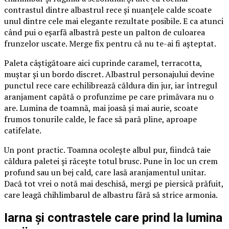
contrastul dintre albastrul rece și nuanțele calde scoate
unul dintre cele mai elegante rezultate posibile. E ca atunci
când pui o eșarfă albastră peste un palton de culoarea
frunzelor uscate. Merge fix pentru că nu te-ai fi așteptat.
Paleta câștigătoare aici cuprinde caramel, terracotta,
muștar și un bordo discret. Albastrul personajului devine
punctul rece care echilibrează căldura din jur, iar întregul
aranjament capătă o profunzime pe care primăvara nu o
are. Lumina de toamnă, mai joasă și mai aurie, scoate
frumos tonurile calde, le face să pară pline, aproape
catifelate.
Un pont practic. Toamna ocolește albul pur, fiindcă taie
căldura paletei și răcește totul brusc. Pune în loc un crem
profund sau un bej cald, care lasă aranjamentul unitar.
Dacă tot vrei o notă mai deschisă, mergi pe piersică prăfuit,
care leagă chihlimbarul de albastru fără să strice armonia.
Iarna și contrastele care prind la lumina