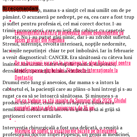
Iti recomandam
În tot acest timp, mama s-a simţit cel mai umilit om de pe
pâmânt. O acuzaseră pe nedrept, pe ea, cea care a fost trup
şi suflet pentru profesia ei, cel mai corect doctor. I-au
trimis provocatori, care au ieşit din cabinet cu capetele
EvenimenteGratuite.ro promovează online evenimentele cu
plecate. Nu i-au putut găsi nimic, dar i-au zdrobit sufletul.
acces gratuit din România
Stresul, suferinţa, revolta interioară, nopţile nedormite,
lacrimile neputinţei chiar te pot îmbolnăvi. Iar în februarie
a venit diagnosticul: CANCER. Era sănătoasă cu câteva luni
De ce buzoienii care țin la imaginea lor aleg Botoșaniul pentru
înainte. Am urmat toate etapele: panică, disperare,
transformarea zâmbetului: Standarde internaționale la
deznădejde, speranţă, lumina vindecării.
Dentastic
Drumul este lung şi anevoios, dar mama s-a întors la
cabinetul ei, la pacienţii care au plâns-o luni întregi şi s-au
rugat ca ea să se întoarcă sănătoasa. Și minunea s-a
Tot ce trebuie sa stii inainte de Summer Well 2026. Ghidul
produs. Este bine, chiar dacă în lupta cu boala asta
complet pentru editia aniversara de 15 ani
nemiloasă trebuie să fii mereu în gardă şi să ai grijă să
gestionezi corect urmările.
Intervenţia chirurgicală a fost una delicată, o reuşită a
Mașinile de spălat și uscătoarele bazate pe inteligență
profesorului doctor Irinel Popescu, un geniu al medicinei,