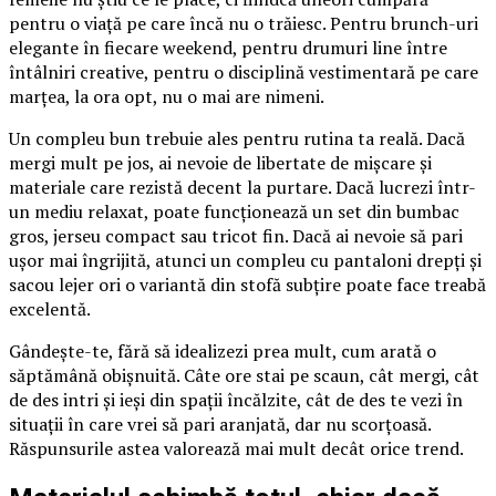
pentru o viață pe care încă nu o trăiesc. Pentru brunch-uri
elegante în fiecare weekend, pentru drumuri line între
întâlniri creative, pentru o disciplină vestimentară pe care
marțea, la ora opt, nu o mai are nimeni.
Un compleu bun trebuie ales pentru rutina ta reală. Dacă
mergi mult pe jos, ai nevoie de libertate de mișcare și
materiale care rezistă decent la purtare. Dacă lucrezi într-
un mediu relaxat, poate funcționează un set din bumbac
gros, jerseu compact sau tricot fin. Dacă ai nevoie să pari
ușor mai îngrijită, atunci un compleu cu pantaloni drepți și
sacou lejer ori o variantă din stofă subțire poate face treabă
excelentă.
Gândește-te, fără să idealizezi prea mult, cum arată o
săptămână obișnuită. Câte ore stai pe scaun, cât mergi, cât
de des intri și ieși din spații încălzite, cât de des te vezi în
situații în care vrei să pari aranjată, dar nu scorțoasă.
Răspunsurile astea valorează mai mult decât orice trend.