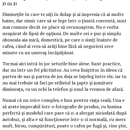
Diminețile în care te uiți în dulap și ai impresia că ai multe
haine, dar nimic care să se lege într-o ținută coerentă, sunt
mai comune decât ne place să recunoaștem. Nu e vorba
neapărat de lipsă de opțiuni. De multe ori e pur și simplu
oboseala aia mică, domestică, pe care o simți înainte de
cafea, când ai vrea să arăți bine fără să negociezi zece
minute cu un umeraș încăpățânat.
Tocmai aici intră în joc seturile bine alese. Sunt practice,
dar nu într-un fel plictisitor. Au ceva liniștitor în ideea că
partea de sus și partea de jos deja se înțeleg între ele, iar tu
nu mai trebuie să faci pe stilistul la șapte și jumătate
dimineața, cu un ochi la telefon și unul la vremea de afară.
Numai că nu orice compleu e bun pentru viața reală. Una e
să arate impecabil într-o fotografie de produs, cu lumina
perfectă și modelul care pare că n-a alergat niciodată după
autobuz, și alta e să funcționeze într-o zi normală, cu mers
mult, birou, cumpărături, poate o cafea pe fugă și, cine știe,