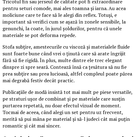
Tricotul fin sau jerseul de calitate pot fi extraordinare
pentru seturi comode, mai ales toamna și iarna. Au acea
moliciune care te face să le alegi din reflex. Totuși, e
important să verifici cum se așază în zonele sensibile, la
genunchi, la coate, în jurul șoldurilor, pentru că unele
materiale se pot deforma repede.
Stofa subțire, amestecurile cu viscoză și materialele fluide
sunt foarte bune când vrei o ținută care să arate îngrijit
fără să fie rigidă. În plus, multe dintre ele trec elegant
dinspre zi spre seară. Contează însă ca țesătura să nu fie
prea subțire sau prea lucioasă, altfel compleul poate părea
mai degrabă festiv decât practic.
Publicațiile de modă insistă tot mai mult pe piese versatile,
pe straturi ușor de combinat și pe materiale care susțin
purtarea repetată, nu doar efectul vizual de moment.
Tocmai de aceea, când alegi un set pentru uz frecvent,
merită să pui mâna pe material și să-l judeci cât mai puțin
romantic și cât mai sincer.