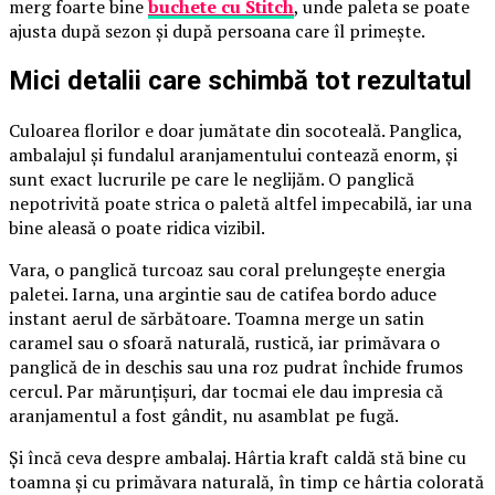
merg foarte bine
buchete cu Stitch
, unde paleta se poate
ajusta după sezon și după persoana care îl primește.
Mici detalii care schimbă tot rezultatul
Culoarea florilor e doar jumătate din socoteală. Panglica,
ambalajul și fundalul aranjamentului contează enorm, și
sunt exact lucrurile pe care le neglijăm. O panglică
nepotrivită poate strica o paletă altfel impecabilă, iar una
bine aleasă o poate ridica vizibil.
Vara, o panglică turcoaz sau coral prelungește energia
paletei. Iarna, una argintie sau de catifea bordo aduce
instant aerul de sărbătoare. Toamna merge un satin
caramel sau o sfoară naturală, rustică, iar primăvara o
panglică de in deschis sau una roz pudrat închide frumos
cercul. Par mărunțișuri, dar tocmai ele dau impresia că
aranjamentul a fost gândit, nu asamblat pe fugă.
Și încă ceva despre ambalaj. Hârtia kraft caldă stă bine cu
toamna și cu primăvara naturală, în timp ce hârtia colorată