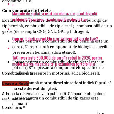
octombrie 2018.
Cum vor arăta etichetele
Mașinile de spălat și uscătoarele bazate pe inteligență
artificială îți cunosc hainele mai bine decât tine
Există modele specifice de etichetă pentru carburanţii de
tip benzină, combustibilii de tip diesel şi combustibilii de tip
gazos (de exemplu CNG, GNL, GPL şi hidrogen).
Cum ar fi dacă ceasul tău s-ar antrena alături de tine?
Forma pentru un combustibil de tip benzină este un
cerc („E” reprezintă componentele biologice specifice
prezente în benzină, adică etanol).
TAG investește 500.000 de euro în retail în 2026, pentru
Forma pentru un combustibil de tip diesel este un
modernizarea magazinelor și extinderea portofoliului
pătrat („B” reprezintă componentele specifice de
biodiesel prezente în motorină, adică biodiesel).
Comenteaza si tu
XTL înseamnă motor diesel sintetic şi indică faptul că
Leave a Reply
nu este derivat din ţiţei).
Adresa ta de email nu va fi publicată.
Câmpurile obligatorii
Forma pentru un combustibil de tip gazos este
sunt marcate cu
*
diamant.
Comentariu
*
Noile etichete vor fi distribuite în toate cele 28 de state