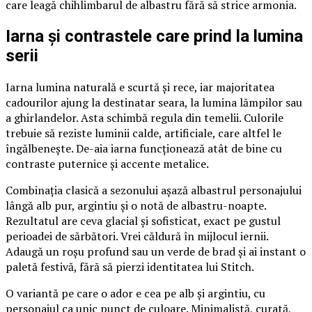
care leagă chihlimbarul de albastru fără să strice armonia.
Iarna și contrastele care prind la lumina
serii
Iarna lumina naturală e scurtă și rece, iar majoritatea
cadourilor ajung la destinatar seara, la lumina lămpilor sau
a ghirlandelor. Asta schimbă regula din temelii. Culorile
trebuie să reziste luminii calde, artificiale, care altfel le
îngălbenește. De-aia iarna funcționează atât de bine cu
contraste puternice și accente metalice.
Combinația clasică a sezonului așază albastrul personajului
lângă alb pur, argintiu și o notă de albastru-noapte.
Rezultatul are ceva glacial și sofisticat, exact pe gustul
perioadei de sărbători. Vrei căldură în mijlocul iernii.
Adaugă un roșu profund sau un verde de brad și ai instant o
paletă festivă, fără să pierzi identitatea lui Stitch.
O variantă pe care o ador e cea pe alb și argintiu, cu
personajul ca unic punct de culoare. Minimalistă, curată,