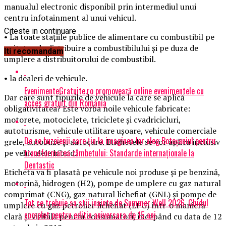
manualul electronic disponibil prin intermediul unui
centru infotainment al unui vehicul.
Citeste in continuare
• La toate staţiile publice de alimentare cu combustibil pe
unitatea de distribuire a combustibilului şi pe duza de
Iti recomandam
umplere a distribuitorului de combustibil.
• la dealeri de vehicule.
EvenimenteGratuite.ro promovează online evenimentele cu
Dar care sunt tipurile de vehicule la care se aplică
acces gratuit din România
obligativitatea? Este vorba noile vehicule fabricate:
motorete, motociclete, triciclete şi cvadricicluri,
autoturisme, vehicule utilitare uşoare, vehicule comerciale
De ce buzoienii care țin la imaginea lor aleg Botoșaniul pentru
grele, autobuze şi autocare. Etichetele se vor aplica inclusiv
transformarea zâmbetului: Standarde internaționale la
pe vehiculele hibrid.
Dentastic
Eticheta va fi plasată pe vehicule noi produse şi pe benzină,
motorină, hidrogen (H2), pompe de umplere cu gaz natural
comprimat (CNG), gaz natural lichefiat (GNL) şi pompe de
Tot ce trebuie sa stii inainte de Summer Well 2026. Ghidul
umplere cu gaz petrolier lichefiat (LPG) într-o manieră
complet pentru editia aniversara de 15 ani
clară şi vizibilă pentru consumatori, începând cu data de 12