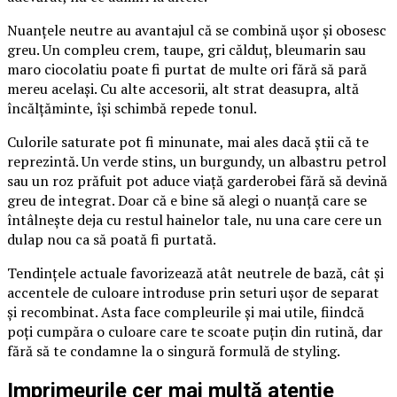
Nuanțele neutre au avantajul că se combină ușor și obosesc
greu. Un compleu crem, taupe, gri călduț, bleumarin sau
maro ciocolatiu poate fi purtat de multe ori fără să pară
mereu același. Cu alte accesorii, alt strat deasupra, altă
încălțăminte, își schimbă repede tonul.
Culorile saturate pot fi minunate, mai ales dacă știi că te
reprezintă. Un verde stins, un burgundy, un albastru petrol
sau un roz prăfuit pot aduce viață garderobei fără să devină
greu de integrat. Doar că e bine să alegi o nuanță care se
întâlnește deja cu restul hainelor tale, nu una care cere un
dulap nou ca să poată fi purtată.
Tendințele actuale favorizează atât neutrele de bază, cât și
accentele de culoare introduse prin seturi ușor de separat
și recombinat. Asta face compleurile și mai utile, fiindcă
poți cumpăra o culoare care te scoate puțin din rutină, dar
fără să te condamne la o singură formulă de styling.
Imprimeurile cer mai multă atenție