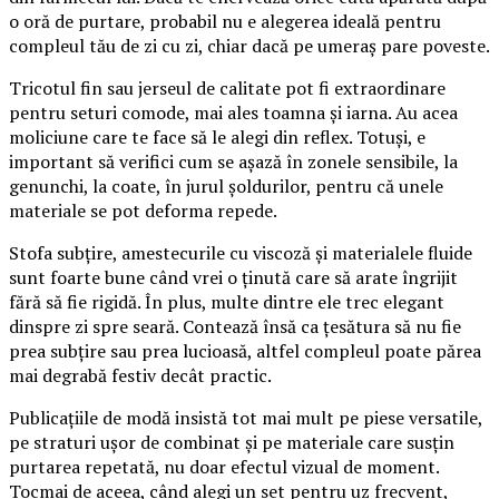
o oră de purtare, probabil nu e alegerea ideală pentru
compleul tău de zi cu zi, chiar dacă pe umeraș pare poveste.
Tricotul fin sau jerseul de calitate pot fi extraordinare
pentru seturi comode, mai ales toamna și iarna. Au acea
moliciune care te face să le alegi din reflex. Totuși, e
important să verifici cum se așază în zonele sensibile, la
genunchi, la coate, în jurul șoldurilor, pentru că unele
materiale se pot deforma repede.
Stofa subțire, amestecurile cu viscoză și materialele fluide
sunt foarte bune când vrei o ținută care să arate îngrijit
fără să fie rigidă. În plus, multe dintre ele trec elegant
dinspre zi spre seară. Contează însă ca țesătura să nu fie
prea subțire sau prea lucioasă, altfel compleul poate părea
mai degrabă festiv decât practic.
Publicațiile de modă insistă tot mai mult pe piese versatile,
pe straturi ușor de combinat și pe materiale care susțin
purtarea repetată, nu doar efectul vizual de moment.
Tocmai de aceea, când alegi un set pentru uz frecvent,