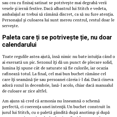
sau cea cu finisaj satinat se potrivește mai degrabă verii
vesele și iernii festive. Dacă albastrul lui Stitch e vedeta,
ambalajul ar trebui să rămână discret, ca să nu fure atenția.
Personajul și culoarea lui sunt mereu centrul, restul doar le
servește.
Paleta care ți se potrivește ție, nu doar
calendarului
Toate regulile astea ajută, însă nimic nu bate intuiția când o
ai exersată un pic. Sezonul îți dă un punct de plecare solid,
lumina îți spune cât de saturate să fie culorile, iar ocazia
rafinează totul. La final, cel mai bun buchet rămâne cel
care îți seamănă ție sau persoanei căreia i-l dai. Dacă cineva
adoră rozul în decembrie, lasă-l acolo, chiar dacă manualul
de culoare ar zice altfel.
Am ajuns să cred că armonia nu înseamnă o schemă
perfectă, ci coerența unei intenții. Un buchet construit în
jurul lui Stitch, cu o paletă gândită după anotimp și după