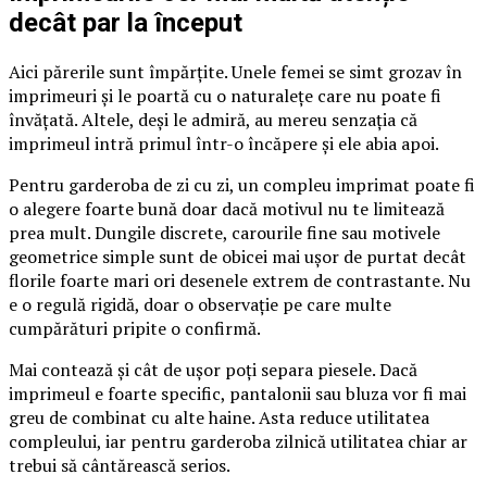
decât par la început
Aici părerile sunt împărțite. Unele femei se simt grozav în
imprimeuri și le poartă cu o naturalețe care nu poate fi
învățată. Altele, deși le admiră, au mereu senzația că
imprimeul intră primul într-o încăpere și ele abia apoi.
Pentru garderoba de zi cu zi, un compleu imprimat poate fi
o alegere foarte bună doar dacă motivul nu te limitează
prea mult. Dungile discrete, carourile fine sau motivele
geometrice simple sunt de obicei mai ușor de purtat decât
florile foarte mari ori desenele extrem de contrastante. Nu
e o regulă rigidă, doar o observație pe care multe
cumpărături pripite o confirmă.
Mai contează și cât de ușor poți separa piesele. Dacă
imprimeul e foarte specific, pantalonii sau bluza vor fi mai
greu de combinat cu alte haine. Asta reduce utilitatea
compleului, iar pentru garderoba zilnică utilitatea chiar ar
trebui să cântărească serios.