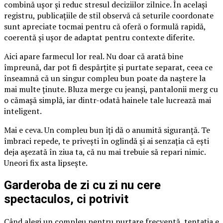
combină ușor și reduc stresul deciziilor zilnice. În același
registru, publicațiile de stil observă că seturile coordonate
sunt apreciate tocmai pentru că oferă o formulă rapidă,
coerentă și ușor de adaptat pentru contexte diferite.
Aici apare farmecul lor real. Nu doar că arată bine
împreună, dar pot fi despărțite și purtate separat, ceea ce
înseamnă că un singur compleu bun poate da naștere la
mai multe ținute. Bluza merge cu jeanși, pantalonii merg cu
o cămașă simplă, iar dintr-odată hainele tale lucrează mai
inteligent.
Mai e ceva. Un compleu bun îți dă o anumită siguranță. Te
îmbraci repede, te privești în oglindă și ai senzația că ești
deja așezată în ziua ta, că nu mai trebuie să repari nimic.
Uneori fix asta lipsește.
Garderoba de zi cu zi nu cere
spectaculos, ci potrivit
Când alegi un compleu pentru purtare frecventă, tentația e