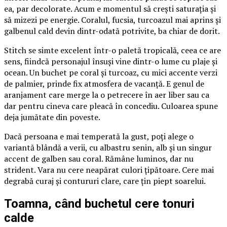
ea, par decolorate. Acum e momentul să crești saturația și
să mizezi pe energie. Coralul, fucsia, turcoazul mai aprins și
galbenul cald devin dintr-odată potrivite, ba chiar de dorit.
Stitch se simte excelent într-o paletă tropicală, ceea ce are
sens, fiindcă personajul însuși vine dintr-o lume cu plaje și
ocean. Un buchet pe coral și turcoaz, cu mici accente verzi
de palmier, prinde fix atmosfera de vacanță. E genul de
aranjament care merge la o petrecere în aer liber sau ca
dar pentru cineva care pleacă în concediu. Culoarea spune
deja jumătate din poveste.
Dacă persoana e mai temperată la gust, poți alege o
variantă blândă a verii, cu albastru senin, alb și un singur
accent de galben sau coral. Rămâne luminos, dar nu
strident. Vara nu cere neapărat culori țipătoare. Cere mai
degrabă curaj și contururi clare, care țin piept soarelui.
Toamna, când buchetul cere tonuri
calde