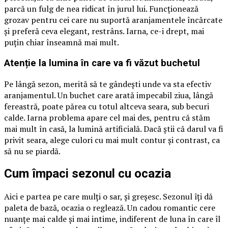
parcă un fulg de nea ridicat în jurul lui. Funcționează
grozav pentru cei care nu suportă aranjamentele încărcate
și preferă ceva elegant, restrâns. Iarna, ce-i drept, mai
puțin chiar înseamnă mai mult.
Atenție la lumina în care va fi văzut buchetul
Pe lângă sezon, merită să te gândești unde va sta efectiv
aranjamentul. Un buchet care arată impecabil ziua, lângă
fereastră, poate părea cu totul altceva seara, sub becuri
calde. Iarna problema apare cel mai des, pentru că stăm
mai mult în casă, la lumină artificială. Dacă știi că darul va fi
privit seara, alege culori cu mai mult contur și contrast, ca
să nu se piardă.
Cum împaci sezonul cu ocazia
Aici e partea pe care mulți o sar, și greșesc. Sezonul îți dă
paleta de bază, ocazia o reglează. Un cadou romantic cere
nuanțe mai calde și mai intime, indiferent de luna în care îl