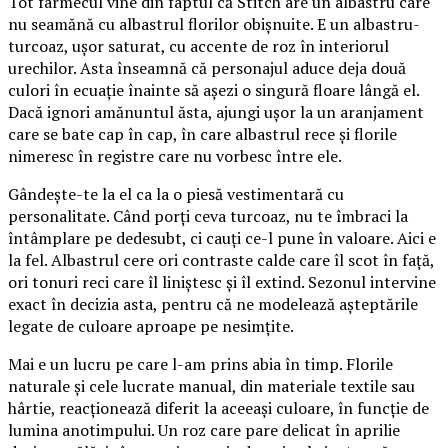
Tot farmecul vine din faptul că Stitch are un albastru care
nu seamănă cu albastrul florilor obișnuite. E un albastru-
turcoaz, ușor saturat, cu accente de roz în interiorul
urechilor. Asta înseamnă că personajul aduce deja două
culori în ecuație înainte să așezi o singură floare lângă el.
Dacă ignori amănuntul ăsta, ajungi ușor la un aranjament
care se bate cap în cap, în care albastrul rece și florile
nimeresc în registre care nu vorbesc între ele.
Gândește-te la el ca la o piesă vestimentară cu
personalitate. Când porți ceva turcoaz, nu te îmbraci la
întâmplare pe dedesubt, ci cauți ce-l pune în valoare. Aici e
la fel. Albastrul cere ori contraste calde care îl scot în față,
ori tonuri reci care îl liniștesc și îl extind. Sezonul intervine
exact în decizia asta, pentru că ne modelează așteptările
legate de culoare aproape pe nesimțite.
Mai e un lucru pe care l-am prins abia în timp. Florile
naturale și cele lucrate manual, din materiale textile sau
hârtie, reacționează diferit la aceeași culoare, în funcție de
lumina anotimpului. Un roz care pare delicat în aprilie