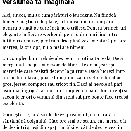
versiunea ta imaginară
Aici, sincer, multe cumpărături o iau razna. Nu fiindcă
femeile nu știu ce le place, ci fiindcă uneori cumpără
pentru o viață pe care încă nu o trăiesc. Pentru brunch-uri
elegante în fiecare weekend, pentru drumuri line între
întâlniri creative, pentru o disciplină vestimentară pe care
marțea, la ora opt, nu o mai are nimeni.
Un compleu bun trebuie ales pentru rutina ta reală. Dacă
mergi mult pe jos, ai nevoie de libertate de mișcare și
materiale care rezistă decent la purtare. Dacă lucrezi într-
un mediu relaxat, poate funcționează un set din bumbac
gros, jerseu compact sau tricot fin. Dacă ai nevoie să pari
ușor mai îngrijită, atunci un compleu cu pantaloni drepți și
sacou lejer ori o variantă din stofă subțire poate face treabă
excelentă.
Gândește-te, fără să idealizezi prea mult, cum arată o
săptămână obișnuită. Câte ore stai pe scaun, cât mergi, cât
de des intri și ieși din spații încălzite, cât de des te vezi în