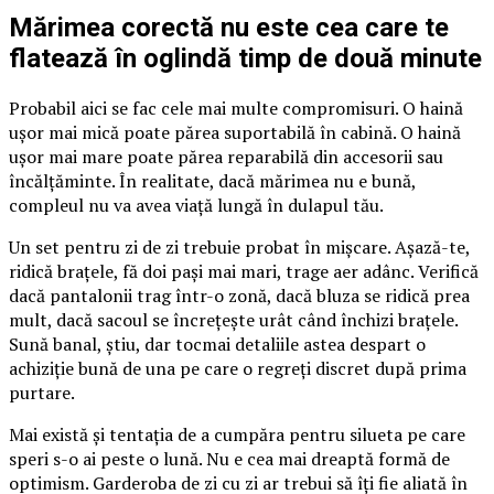
Mărimea corectă nu este cea care te
flatează în oglindă timp de două minute
Probabil aici se fac cele mai multe compromisuri. O haină
ușor mai mică poate părea suportabilă în cabină. O haină
ușor mai mare poate părea reparabilă din accesorii sau
încălțăminte. În realitate, dacă mărimea nu e bună,
compleul nu va avea viață lungă în dulapul tău.
Un set pentru zi de zi trebuie probat în mișcare. Așază-te,
ridică brațele, fă doi pași mai mari, trage aer adânc. Verifică
dacă pantalonii trag într-o zonă, dacă bluza se ridică prea
mult, dacă sacoul se încrețește urât când închizi brațele.
Sună banal, știu, dar tocmai detaliile astea despart o
achiziție bună de una pe care o regreți discret după prima
purtare.
Mai există și tentația de a cumpăra pentru silueta pe care
speri s-o ai peste o lună. Nu e cea mai dreaptă formă de
optimism. Garderoba de zi cu zi ar trebui să îți fie aliată în