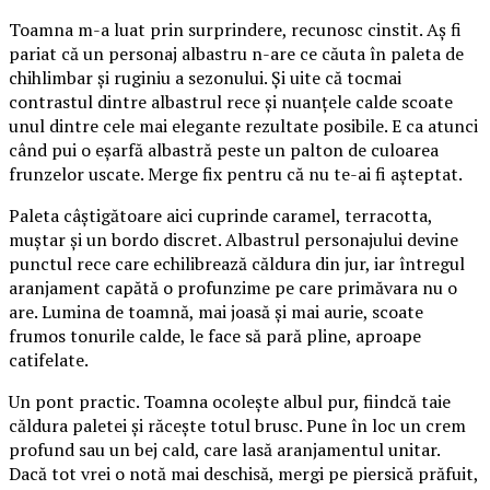
Toamna m-a luat prin surprindere, recunosc cinstit. Aș fi
pariat că un personaj albastru n-are ce căuta în paleta de
chihlimbar și ruginiu a sezonului. Și uite că tocmai
contrastul dintre albastrul rece și nuanțele calde scoate
unul dintre cele mai elegante rezultate posibile. E ca atunci
când pui o eșarfă albastră peste un palton de culoarea
frunzelor uscate. Merge fix pentru că nu te-ai fi așteptat.
Paleta câștigătoare aici cuprinde caramel, terracotta,
muștar și un bordo discret. Albastrul personajului devine
punctul rece care echilibrează căldura din jur, iar întregul
aranjament capătă o profunzime pe care primăvara nu o
are. Lumina de toamnă, mai joasă și mai aurie, scoate
frumos tonurile calde, le face să pară pline, aproape
catifelate.
Un pont practic. Toamna ocolește albul pur, fiindcă taie
căldura paletei și răcește totul brusc. Pune în loc un crem
profund sau un bej cald, care lasă aranjamentul unitar.
Dacă tot vrei o notă mai deschisă, mergi pe piersică prăfuit,