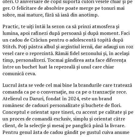
oferi. O aniversare de copil suportă culori vesele chiar și pe
ger. O felicitare de absolvire poate merge pe tonuri mai
sobre, mai mature, fără să iasă din anotimp.
Practic, te uiți întâi la sezon ca să prinzi atmosfera și
lumina, apoi rafinezi după persoană și după moment. Faci
un cadou de Crăciun pentru o adolescentă topită după
Stitch. Poți păstra albul și argintiul iernii, dar adaugi un roz
vesel care o reprezintă. Rămâi fidel sezonului și, în același
timp, personalizezi. Tocmai gândirea asta face diferența
între un buchet luat la repezeală și unul care chiar
comunică ceva.
Lucrul ăsta se vede cel mai bine la brandurile care tratează
comanda ca pe o conversație, nu ca pe o tranzacție rece.
Atelierul cu Daruri, fondat în 2024, este un brand
românesc de cadouri personalizate și buchete de flori.
Conceptul e orientat spre tineri, cu accent pe calitate și pe
un proces de comandă exclusiv, simplu și orientat către
client, de la selecție și mesaj pe panglică până la livrare.
Pentru genul ăsta de cadou gândit pe gustul cuiva anume