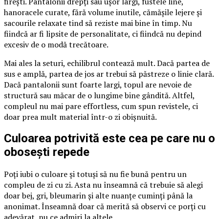
firești. Pantalonii drepți sau ușor largi, fustele line,
hanoracele curate, fără volume inutile, cămășile lejere și
sacourile relaxate tind să reziste mai bine în timp. Nu
fiindcă ar fi lipsite de personalitate, ci fiindcă nu depind
excesiv de o modă trecătoare.
Mai ales la seturi, echilibrul contează mult. Dacă partea de
sus e amplă, partea de jos ar trebui să păstreze o linie clară.
Dacă pantalonii sunt foarte largi, topul are nevoie de
structură sau măcar de o lungime bine gândită. Altfel,
compleul nu mai pare effortless, cum spun revistele, ci
doar prea mult material într-o zi obișnuită.
Culoarea potrivită este cea pe care nu o
obosești repede
Poți iubi o culoare și totuși să nu fie bună pentru un
compleu de zi cu zi. Asta nu înseamnă că trebuie să alegi
doar bej, gri, bleumarin și alte nuanțe cuminți până la
anonimat. Înseamnă doar că merită să observi ce porți cu
adevărat, nu ce admiri la altele.