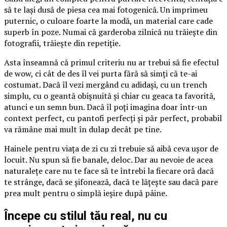
să te lași dusă de piesa cea mai fotogenică. Un imprimeu
puternic, o culoare foarte la modă, un material care cade
superb în poze. Numai că garderoba zilnică nu trăiește din
fotografii, trăiește din repetiție.
Asta înseamnă că primul criteriu nu ar trebui să fie efectul
de wow, ci cât de des îl vei purta fără să simți că te-ai
costumat. Dacă îl vezi mergând cu adidași, cu un trench
simplu, cu o geantă obișnuită și chiar cu geaca ta favorită,
atunci e un semn bun. Dacă îl poți imagina doar într-un
context perfect, cu pantofi perfecți și păr perfect, probabil
va rămâne mai mult în dulap decât pe tine.
Hainele pentru viața de zi cu zi trebuie să aibă ceva ușor de
locuit. Nu spun să fie banale, deloc. Dar au nevoie de acea
naturalețe care nu te face să te întrebi la fiecare oră dacă
te strânge, dacă se șifonează, dacă te lățește sau dacă pare
prea mult pentru o simplă ieșire după pâine.
Începe cu stilul tău real, nu cu