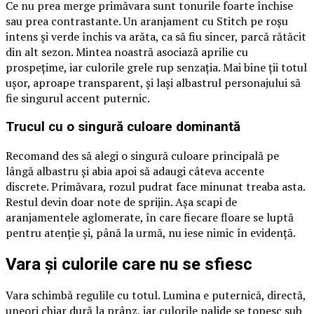
Ce nu prea merge primăvara sunt tonurile foarte închise
sau prea contrastante. Un aranjament cu Stitch pe roșu
intens și verde închis va arăta, ca să fiu sincer, parcă rătăcit
din alt sezon. Mintea noastră asociază aprilie cu
prospețime, iar culorile grele rup senzația. Mai bine ții totul
ușor, aproape transparent, și lași albastrul personajului să
fie singurul accent puternic.
Trucul cu o singură culoare dominantă
Recomand des să alegi o singură culoare principală pe
lângă albastru și abia apoi să adaugi câteva accente
discrete. Primăvara, rozul pudrat face minunat treaba asta.
Restul devin doar note de sprijin. Așa scapi de
aranjamentele aglomerate, în care fiecare floare se luptă
pentru atenție și, până la urmă, nu iese nimic în evidență.
Vara și culorile care nu se sfiesc
Vara schimbă regulile cu totul. Lumina e puternică, directă,
uneori chiar dură la prânz, iar culorile palide se topesc sub