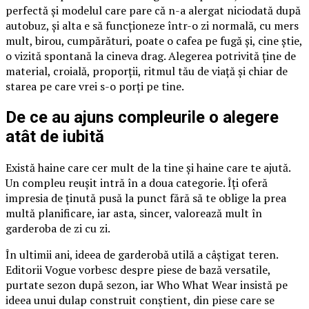
perfectă și modelul care pare că n-a alergat niciodată după
autobuz, și alta e să funcționeze într-o zi normală, cu mers
mult, birou, cumpărături, poate o cafea pe fugă și, cine știe,
o vizită spontană la cineva drag. Alegerea potrivită ține de
material, croială, proporții, ritmul tău de viață și chiar de
starea pe care vrei s-o porți pe tine.
De ce au ajuns compleurile o alegere
atât de iubită
Există haine care cer mult de la tine și haine care te ajută.
Un compleu reușit intră în a doua categorie. Îți oferă
impresia de ținută pusă la punct fără să te oblige la prea
multă planificare, iar asta, sincer, valorează mult în
garderoba de zi cu zi.
În ultimii ani, ideea de garderobă utilă a câștigat teren.
Editorii Vogue vorbesc despre piese de bază versatile,
purtate sezon după sezon, iar Who What Wear insistă pe
ideea unui dulap construit conștient, din piese care se