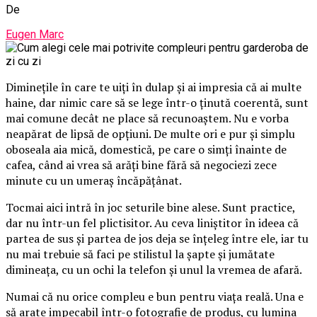
De
Eugen Marc
Diminețile în care te uiți în dulap și ai impresia că ai multe
haine, dar nimic care să se lege într-o ținută coerentă, sunt
mai comune decât ne place să recunoaștem. Nu e vorba
neapărat de lipsă de opțiuni. De multe ori e pur și simplu
oboseala aia mică, domestică, pe care o simți înainte de
cafea, când ai vrea să arăți bine fără să negociezi zece
minute cu un umeraș încăpățânat.
Tocmai aici intră în joc seturile bine alese. Sunt practice,
dar nu într-un fel plictisitor. Au ceva liniștitor în ideea că
partea de sus și partea de jos deja se înțeleg între ele, iar tu
nu mai trebuie să faci pe stilistul la șapte și jumătate
dimineața, cu un ochi la telefon și unul la vremea de afară.
Numai că nu orice compleu e bun pentru viața reală. Una e
să arate impecabil într-o fotografie de produs, cu lumina