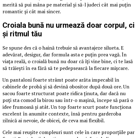
merită să pui mâna pe material și să-l judeci cât mai puțin
romantic și cât mai sincer.
Croiala bună nu urmează doar corpul, ci
și ritmul tău
Se spune des că o haină trebuie să avantajeze silueta. E
adevărat, desigur, dar formula asta e puțin prea vagă. În
viața reală, o croială bună nu doar că îți vine bine, ci te lasă
să trăiești în ea fără să te pedepsească la fiecare mișcare.
Un pantaloni foarte strâmt poate arăta impecabil în
cabinele de probă și să devină obositor după două ore. Un
sacou foarte structurat poate ridica ținuta, dar dacă nu
poți sta comod la birou sau într-o mașină, începe să pară o
idee frumoasă și atât. Un top foarte scurt poate funcționa
excelent în anumite contexte, însă pentru garderoba
zilnică ai nevoie, de obicei, de ceva mai flexibil.
Cele mai reușite compleuri sunt cele în care proporțiile par