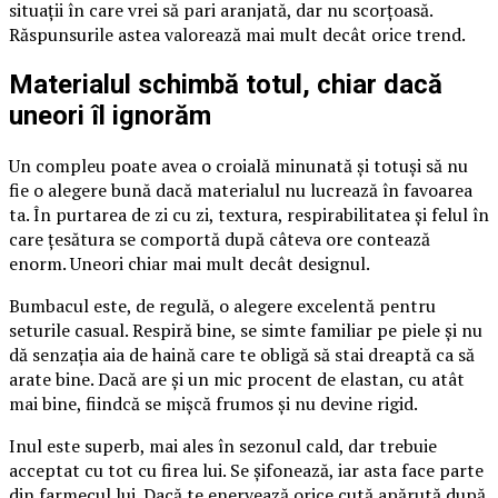
situații în care vrei să pari aranjată, dar nu scorțoasă.
Răspunsurile astea valorează mai mult decât orice trend.
Materialul schimbă totul, chiar dacă
uneori îl ignorăm
Un compleu poate avea o croială minunată și totuși să nu
fie o alegere bună dacă materialul nu lucrează în favoarea
ta. În purtarea de zi cu zi, textura, respirabilitatea și felul în
care țesătura se comportă după câteva ore contează
enorm. Uneori chiar mai mult decât designul.
Bumbacul este, de regulă, o alegere excelentă pentru
seturile casual. Respiră bine, se simte familiar pe piele și nu
dă senzația aia de haină care te obligă să stai dreaptă ca să
arate bine. Dacă are și un mic procent de elastan, cu atât
mai bine, fiindcă se mișcă frumos și nu devine rigid.
Inul este superb, mai ales în sezonul cald, dar trebuie
acceptat cu tot cu firea lui. Se șifonează, iar asta face parte
din farmecul lui. Dacă te enervează orice cută apărută după