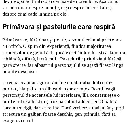
devine spălăcit într-o zi cenușie de noiembrie. Așa că nu
vorbim doar despre nuanțe, ci și despre intensitate și
despre cum cade lumina pe ele.
Primăvara și pastelurile care respiră
Primăvara e, fără doar și poate, sezonul cel mai prietenos
cu Stitch. O spun din experiență, fiindcă majoritatea
comenzilor de genul ăsta pică exact în lunile astea. Lumina
e blândă, difuză, iartă mult. Pastelurile prind viață fără să
pară sterse, iar albastrul personajului se așază firesc lângă
nuanțe deschise.
Direcția cea mai sigură rămâne combinația dintre roz
pudrat, lila pal și un alb cald, ușor cremos. Rozul leagă
personajul de accentele lui interioare, lila construiește o
punte între albastru și roz, iar albul aduce aer. O paletă
care nu strigă, dar se reține. Dacă vrei ceva mai jucăuș, poți
strecura un galben foarte deschis, gen primulă, fără să
exagerezi cu el.