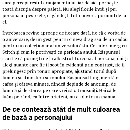
care percepi restul aranjamentului, iar de aici pornește
toată discuția despre paletă. Nu alegi florile întâi și pui
personajul peste ele, ci gândești totul invers, pornind de la
el.
Întrebarea revine aproape de fiecare dată, fie că e vorba de
o aniversare, de un gest pentru cineva drag sau de un cadou
pentru un colecționar al universului ăsta. Ce culori merg cu
Stitch și cum le potrivești cu perioada anului. Răspunsul
scurt e că pornești de la albastrul-turcoaz al personajului și
alegi nuanțe care fie îl scot în evidență prin contrast, fie îl
prelungesc prin tonuri apropiate, ajustând totul după
lumina și atmosfera sezonului. Răspunsul lung merită o
cafea și câteva minute, fiindcă depinde de anotimp, de
lumină și de starea pe care vrei să o transmiți. Hai să le
luăm pe rând, ca între prieteni, nu ca dintr-un manual.
De ce contează atât de mult culoarea
de bază a personajului