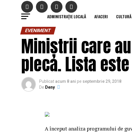
ADMINISTRAȚIE LOCALĂ
AFACERI
CULTURĂ
EVENIMENT
Miniștrii care a
pleca. Lista este
Publicat
acum 8 ani
pe
septembrie 29, 2018
De
Deny
A început analiza programului de guve