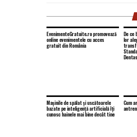
EvenimenteGratuite.ro promovează
De ce b
online evenimentele cu acces
lor al
gratuit din România
transf
Standa
Dentas
Mașinile de spălat și uscătoarele
Cum ar
bazate pe inteligență artificială îți
antren
cunosc hainele mai bine decât tine