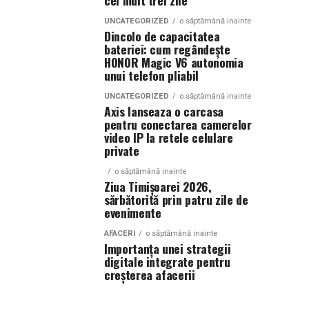
cel mult trei zile
UNCATEGORIZED
o săptămână inainte
Dincolo de capacitatea
bateriei: cum regândește
HONOR Magic V6 autonomia
unui telefon pliabil
UNCATEGORIZED
o săptămână inainte
Axis lanseaza o carcasa
pentru conectarea camerelor
video IP la retele celulare
private
o săptămână inainte
Ziua Timișoarei 2026,
sărbătorită prin patru zile de
evenimente
AFACERI
o săptămână inainte
Importanța unei strategii
digitale integrate pentru
creșterea afacerii