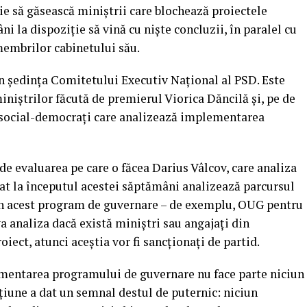
ie să găsească miniştrii care blochează proiectele
ni la dispoziţie să vină cu nişte concluzii, în paralel cu
membrilor cabinetului său.
în şedinţa Comitetului Executiv Naţional al PSD.
Este
miniştrilor făcută de premierul Viorica Dăncilă şi, pe de
9 social-democraţi care analizează implementarea
 de evaluarea pe care o făcea Darius Vâlcov, care analiza
at la începutul acestei săptămâni analizează parcursul
din acest program de guvernare – de exemplu, OUG pentru
a analiza dacă există miniştri sau angajaţi din
iect, atunci aceştia vor fi sancţionaţi de partid.
mentarea programului de guvernare nu face parte niciun
une a dat un semnal destul de puternic: niciun