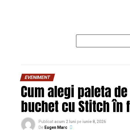
EVENIMENT
Cum alegi paleta de
buchet cu Stitch în 
Publicat
acum 2 luni
pe
iunie 8, 2026
De
Eugen Marc