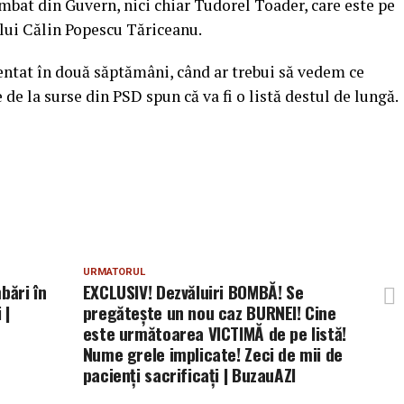
himbat din Guvern, nici chiar Tudorel Toader, care este pe
 lui Călin Popescu Tăriceanu.
zentat în două săptămâni, când ar trebui să vedem ce
 de la surse din PSD spun că va fi o listă destul de lungă.
URMATORUL
bări în
EXCLUSIV! Dezvăluiri BOMBĂ! Se
 |
pregătește un nou caz BURNEI! Cine
este următoarea VICTIMĂ de pe listă!
Nume grele implicate! Zeci de mii de
pacienți sacrificați | BuzauAZI