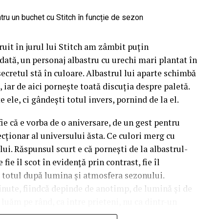
uit în jurul lui Stitch am zâmbit puțin
dată, un personaj albastru cu urechi mari plantat în
 secretul stă în culoare. Albastrul lui aparte schimbă
 iar de aici pornește toată discuția despre paletă.
e ele, ci gândești totul invers, pornind de la el.
fie că e vorba de o aniversare, de un gest pentru
cționar al universului ăsta. Ce culori merg cu
lui. Răspunsul scurt e că pornești de la albastrul-
fie îl scot în evidență prin contrast, fie îl
d totul după lumina și atmosfera sezonului.
inute, fiindcă depinde de anotimp, de lumină și de
e luăm pe rând, ca între prieteni, nu ca dintr-un