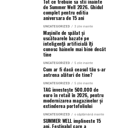
Tot ce trebuie sa stii inainte
de Summer Well 2026. Ghidul
complet pentru editia
aniversara de 15 ani
UNCATEGORIZED
3 zile inainte
Mașinile de spălat și
uscătoarele bazate pe
inteligență artificială îți
cunosc hainele mai bine decât
tine
UNCATEGORIZED
5 zile inainte
Cum ar fi dacă ceasul tău s-ar
antrena alături de tine?
UNCATEGORIZED
5 zile inainte
TAG investește 500.000 de
euro în retail în 2026, pentru
modernizarea magazinelor și
extinderea portofoliului
UNCATEGORIZED
o săptămână inainte
SUMMER WELL implineste 15
ani. Festivalul care a