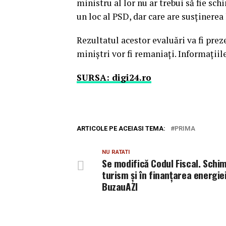
ministru al lor nu ar trebui să fie sc
un loc al PSD, dar care are susţinerea
Rezultatul acestor evaluări va fi pre
miniştri vor fi remaniaţi. Informaţiile
SURSA: digi24.ro
ARTICOLE PE ACEIASI TEMA:
PRIMA
NU RATATI
Se modifică Codul Fiscal. Schim
turism și în finanțarea energiei
BuzauAZI