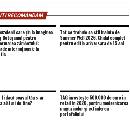
ITI RECOMANDAM
uzoienii care țin la imaginea
Tot ce trebuie sa stii inainte de
eg Botoșaniul pentru
Summer Well 2026. Ghidul complet
ormarea zâmbetului:
pentru editia aniversara de 15 ani
rde internaționale la
tic
 fi dacă ceasul tău s-ar
TAG investește 500.000 de euro în
a alături de tine?
retail în 2026, pentru modernizarea
magazinelor și extinderea
portofoliului