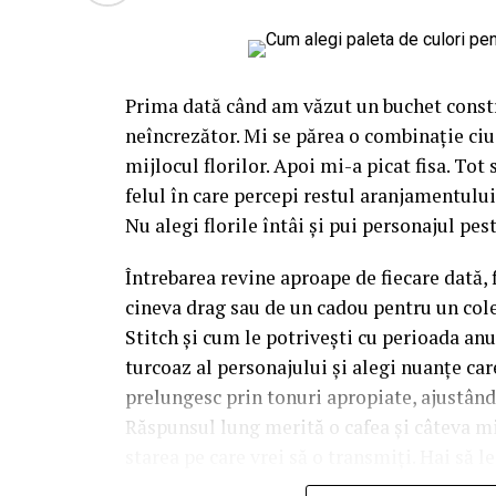
Prima dată când am văzut un buchet constr
neîncrezător. Mi se părea o combinație ciu
mijlocul florilor. Apoi mi-a picat fisa. Tot
felul în care percepi restul aranjamentului,
Nu alegi florile întâi și pui personajul pest
Întrebarea revine aproape de fiecare dată, 
cineva drag sau de un cadou pentru un cole
Stitch și cum le potrivești cu perioada anu
turcoaz al personajului și alegi nuanțe care 
prelungesc prin tonuri apropiate, ajustân
Răspunsul lung merită o cafea și câteva m
starea pe care vrei să o transmiți. Hai să l
manual.