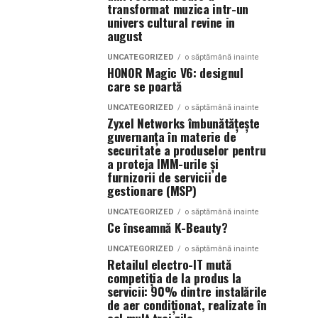
transformat muzica intr-un
univers cultural revine in
august
UNCATEGORIZED
o săptămână inainte
HONOR Magic V6: designul
care se poartă
UNCATEGORIZED
o săptămână inainte
Zyxel Networks îmbunătățește
guvernanța în materie de
securitate a produselor pentru
a proteja IMM-urile și
furnizorii de servicii de
gestionare (MSP)
UNCATEGORIZED
o săptămână inainte
Ce înseamnă K-Beauty?
UNCATEGORIZED
o săptămână inainte
Retailul electro-IT mută
competiția de la produs la
servicii: 90% dintre instalările
de aer condiționat, realizate în