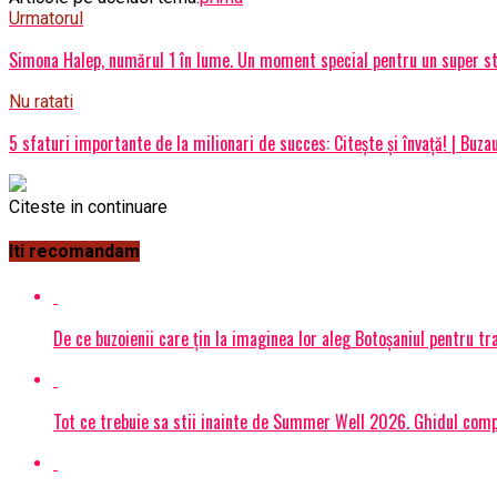
Urmatorul
Simona Halep, numărul 1 în lume. Un moment special pentru un super st
Nu ratati
5 sfaturi importante de la milionari de succes: Citește și învață! | Buza
Citeste in continuare
Iti recomandam
De ce buzoienii care țin la imaginea lor aleg Botoșaniul pentru 
Tot ce trebuie sa stii inainte de Summer Well 2026. Ghidul compl