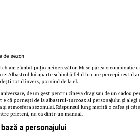
itch am zâmbit puțin neîncrezător. Mi se părea o combinație ci
loare. Albastrul lui aparte schimbă felul în care percepi restul 
ndești totul invers, pornind de la el.
o aniversare, de un gest pentru cineva drag sau de un cadou pen
 e că pornești de la albastrul-turcoaz al personajului și alegi nu
 și atmosfera sezonului. Răspunsul lung merită o cafea și câte
între prieteni, nu ca dintr-un manual.
 bază a personajului