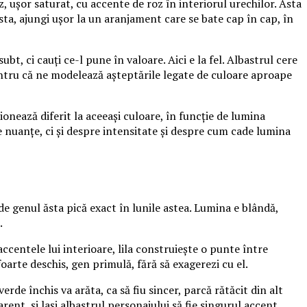
, ușor saturat, cu accente de roz în interiorul urechilor. Asta
sta, ajungi ușor la un aranjament care se bate cap în cap, în
t, ci cauți ce-l pune în valoare. Aici e la fel. Albastrul cere
, pentru că ne modelează așteptările legate de culoare aproape
ionează diferit la aceeași culoare, în funcție de lumina
e nuanțe, ci și despre intensitate și despre cum cade lumina
de genul ăsta pică exact în lunile astea. Lumina e blândă,
.
ccentele lui interioare, lila construiește o punte între
foarte deschis, gen primulă, fără să exagerezi cu el.
de închis va arăta, ca să fiu sincer, parcă rătăcit din alt
rent, și lași albastrul personajului să fie singurul accent