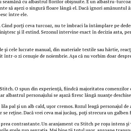
 seamănă cu albastrul florilor obișnuite. E un albastru-turcoaz
nte să așezi o singură floare lângă el. Dacă ignori amănuntul ă
esc între ele.
 Când porți ceva turcoaz, nu te îmbraci la întâmplare pe dedesub
îl liniștesc și îl extind. Sezonul intervine exact în decizia asta
e și cele lucrate manual, din materiale textile sau hârtie, reacț
cit într-o zi cenușie de noiembrie. Așa că nu vorbim doar despr
 Stitch. O spun din experiență, fiindcă majoritatea comenzilor 
 iar albastrul personajului se așază firesc lângă nuanțe deschise
ila pal și un alb cald, ușor cremos. Rozul leagă personajul de a
ar se reține. Dacă vrei ceva mai jucăuș, poți strecura un galben 
rea contrastante. Un aranjament cu Stitch pe roșu intens și ver
ile grele rup senzația. Mai bine ții totul ușor, aproape transpa