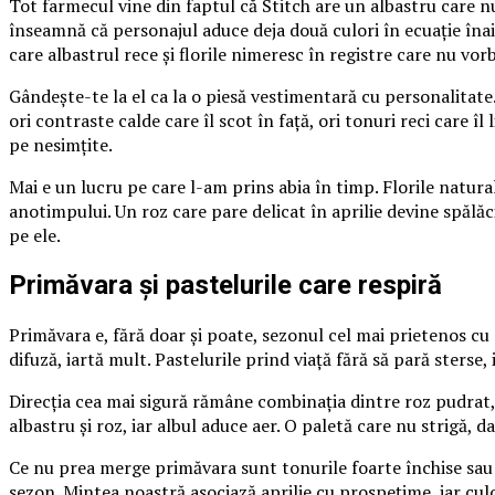
Tot farmecul vine din faptul că Stitch are un albastru care nu
înseamnă că personajul aduce deja două culori în ecuație înai
care albastrul rece și florile nimeresc în registre care nu vorb
Gândește-te la el ca la o piesă vestimentară cu personalitate.
ori contraste calde care îl scot în față, ori tonuri reci care 
pe nesimțite.
Mai e un lucru pe care l-am prins abia în timp. Florile natural
anotimpului. Un roz care pare delicat în aprilie devine spălă
pe ele.
Primăvara și pastelurile care respiră
Primăvara e, fără doar și poate, sezonul cel mai prietenos cu
difuză, iartă mult. Pastelurile prind viață fără să pară sterse,
Direcția cea mai sigură rămâne combinația dintre roz pudrat, l
albastru și roz, iar albul aduce aer. O paletă care nu strigă, d
Ce nu prea merge primăvara sunt tonurile foarte închise sau p
sezon. Mintea noastră asociază aprilie cu prospețime, iar culor