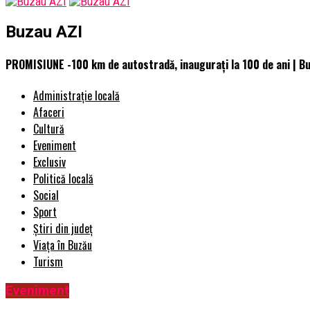
Buzau AZI
PROMISIUNE -100 km de autostradă, inaugurați la 100 de ani | B
Administrație locală
Afaceri
Cultură
Eveniment
Exclusiv
Politică locală
Social
Sport
Știri din județ
Viața în Buzău
Turism
Eveniment