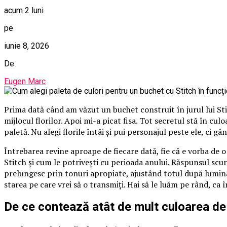
acum 2 luni
pe
iunie 8, 2026
De
Eugen Marc
Prima dată când am văzut un buchet construit în jurul lui St
mijlocul florilor. Apoi mi-a picat fisa. Tot secretul stă în cu
paletă. Nu alegi florile întâi și pui personajul peste ele, ci gâ
Întrebarea revine aproape de fiecare dată, fie că e vorba de 
Stitch și cum le potrivești cu perioada anului. Răspunsul scurt
prelungesc prin tonuri apropiate, ajustând totul după lumina
starea pe care vrei să o transmiți. Hai să le luăm pe rând, ca 
De ce contează atât de mult culoarea de