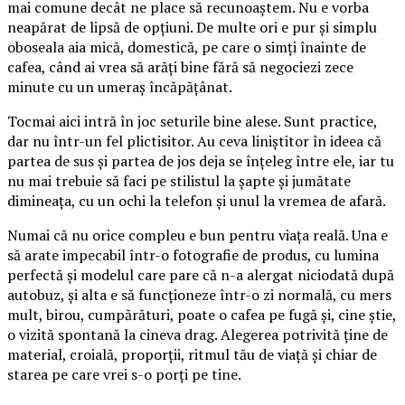
mai comune decât ne place să recunoaștem. Nu e vorba
neapărat de lipsă de opțiuni. De multe ori e pur și simplu
oboseala aia mică, domestică, pe care o simți înainte de
cafea, când ai vrea să arăți bine fără să negociezi zece
minute cu un umeraș încăpățânat.
Tocmai aici intră în joc seturile bine alese. Sunt practice,
dar nu într-un fel plictisitor. Au ceva liniștitor în ideea că
partea de sus și partea de jos deja se înțeleg între ele, iar tu
nu mai trebuie să faci pe stilistul la șapte și jumătate
dimineața, cu un ochi la telefon și unul la vremea de afară.
Numai că nu orice compleu e bun pentru viața reală. Una e
să arate impecabil într-o fotografie de produs, cu lumina
perfectă și modelul care pare că n-a alergat niciodată după
autobuz, și alta e să funcționeze într-o zi normală, cu mers
mult, birou, cumpărături, poate o cafea pe fugă și, cine știe,
o vizită spontană la cineva drag. Alegerea potrivită ține de
material, croială, proporții, ritmul tău de viață și chiar de
starea pe care vrei s-o porți pe tine.