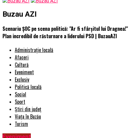
Buzau AZI
Scenariu ȘOC pe scena politică: "Ar fi sfârşitul lui Dragnea!"
Plan incredibil de răsturnare a liderului PSD | BuzauAZI
Administrație locală
Afaceri
Cultură
Eveniment
Exclusiv
Politică locală
Social
Sport
Știri din județ
Viața în Buzău
Turism
Eveniment