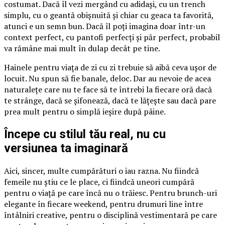
costumat. Dacă îl vezi mergând cu adidași, cu un trench
simplu, cu o geantă obișnuită și chiar cu geaca ta favorită,
atunci e un semn bun. Dacă îl poți imagina doar într-un
context perfect, cu pantofi perfecți și păr perfect, probabil
va rămâne mai mult în dulap decât pe tine.
Hainele pentru viața de zi cu zi trebuie să aibă ceva ușor de
locuit. Nu spun să fie banale, deloc. Dar au nevoie de acea
naturalețe care nu te face să te întrebi la fiecare oră dacă
te strânge, dacă se șifonează, dacă te lățește sau dacă pare
prea mult pentru o simplă ieșire după pâine.
Începe cu stilul tău real, nu cu
versiunea ta imaginară
Aici, sincer, multe cumpărături o iau razna. Nu fiindcă
femeile nu știu ce le place, ci fiindcă uneori cumpără
pentru o viață pe care încă nu o trăiesc. Pentru brunch-uri
elegante în fiecare weekend, pentru drumuri line între
întâlniri creative, pentru o disciplină vestimentară pe care