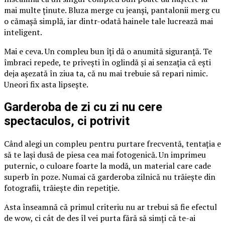
mai multe ținute. Bluza merge cu jeanși, pantalonii merg cu
o cămașă simplă, iar dintr-odată hainele tale lucrează mai
inteligent.
Mai e ceva. Un compleu bun îți dă o anumită siguranță. Te
îmbraci repede, te privești în oglindă și ai senzația că ești
deja așezată în ziua ta, că nu mai trebuie să repari nimic.
Uneori fix asta lipsește.
Garderoba de zi cu zi nu cere
spectaculos, ci potrivit
Când alegi un compleu pentru purtare frecventă, tentația e
să te lași dusă de piesa cea mai fotogenică. Un imprimeu
puternic, o culoare foarte la modă, un material care cade
superb în poze. Numai că garderoba zilnică nu trăiește din
fotografii, trăiește din repetiție.
Asta înseamnă că primul criteriu nu ar trebui să fie efectul
de wow, ci cât de des îl vei purta fără să simți că te-ai