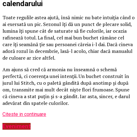
calendarului
Toate regulile astea ajută, însă nimic nu bate intuiția când o
ai exersată un pic. Sezonul îți dă un punct de plecare solid,
lumina îți spune cât de saturate să fie culorile, iar ocazia
rafinează totul. La final, cel mai bun buchet rămâne cel
care îți seamănă ție sau persoanei căreia i-l dai. Dacă cineva
adoră rozul în decembrie, lasă-l acolo, chiar dacă manualul
de culoare ar zice altfel.
Am ajuns să cred că armonia nu înseamnă o schemă
perfectă, ci coerența unei intenții. Un buchet construit în
jurul lui Stitch, cu o paletă gândită după anotimp și după
om, transmite mai mult decât niște flori frumoase. Spune
că cineva a stat puțin și s-a gândit. Iar asta, sincer, e darul
adevărat din spatele culorilor.
Citeste in continuare
Eveniment