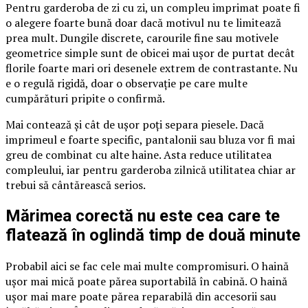
Pentru garderoba de zi cu zi, un compleu imprimat poate fi
o alegere foarte bună doar dacă motivul nu te limitează
prea mult. Dungile discrete, carourile fine sau motivele
geometrice simple sunt de obicei mai ușor de purtat decât
florile foarte mari ori desenele extrem de contrastante. Nu
e o regulă rigidă, doar o observație pe care multe
cumpărături pripite o confirmă.
Mai contează și cât de ușor poți separa piesele. Dacă
imprimeul e foarte specific, pantalonii sau bluza vor fi mai
greu de combinat cu alte haine. Asta reduce utilitatea
compleului, iar pentru garderoba zilnică utilitatea chiar ar
trebui să cântărească serios.
Mărimea corectă nu este cea care te
flatează în oglindă timp de două minute
Probabil aici se fac cele mai multe compromisuri. O haină
ușor mai mică poate părea suportabilă în cabină. O haină
ușor mai mare poate părea reparabilă din accesorii sau