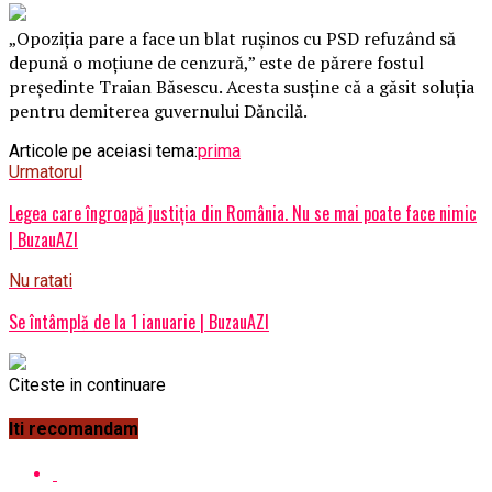
„Opoziţia pare a face un blat ruşinos cu PSD refuzând să
depună o moţiune de cenzură,” este de părere fostul
președinte Traian Băsescu. Acesta susține că a găsit soluția
pentru demiterea guvernului Dăncilă.
Articole pe aceiasi tema:
prima
Urmatorul
Legea care îngroapă justiţia din România. Nu se mai poate face nimic
| BuzauAZI
Nu ratati
Se întâmplă de la 1 ianuarie | BuzauAZI
Citeste in continuare
Iti recomandam