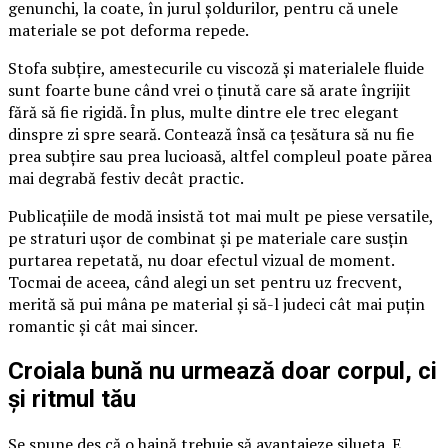
genunchi, la coate, în jurul șoldurilor, pentru că unele
materiale se pot deforma repede.
Stofa subțire, amestecurile cu viscoză și materialele fluide
sunt foarte bune când vrei o ținută care să arate îngrijit
fără să fie rigidă. În plus, multe dintre ele trec elegant
dinspre zi spre seară. Contează însă ca țesătura să nu fie
prea subțire sau prea lucioasă, altfel compleul poate părea
mai degrabă festiv decât practic.
Publicațiile de modă insistă tot mai mult pe piese versatile,
pe straturi ușor de combinat și pe materiale care susțin
purtarea repetată, nu doar efectul vizual de moment.
Tocmai de aceea, când alegi un set pentru uz frecvent,
merită să pui mâna pe material și să-l judeci cât mai puțin
romantic și cât mai sincer.
Croiala bună nu urmează doar corpul, ci
și ritmul tău
Se spune des că o haină trebuie să avantajeze silueta. E