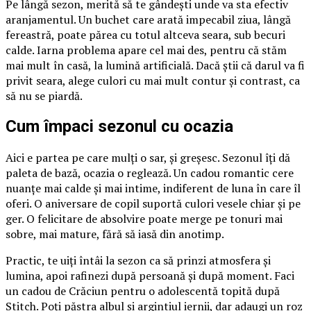
Pe lângă sezon, merită să te gândești unde va sta efectiv
aranjamentul. Un buchet care arată impecabil ziua, lângă
fereastră, poate părea cu totul altceva seara, sub becuri
calde. Iarna problema apare cel mai des, pentru că stăm
mai mult în casă, la lumină artificială. Dacă știi că darul va fi
privit seara, alege culori cu mai mult contur și contrast, ca
să nu se piardă.
Cum împaci sezonul cu ocazia
Aici e partea pe care mulți o sar, și greșesc. Sezonul îți dă
paleta de bază, ocazia o reglează. Un cadou romantic cere
nuanțe mai calde și mai intime, indiferent de luna în care îl
oferi. O aniversare de copil suportă culori vesele chiar și pe
ger. O felicitare de absolvire poate merge pe tonuri mai
sobre, mai mature, fără să iasă din anotimp.
Practic, te uiți întâi la sezon ca să prinzi atmosfera și
lumina, apoi rafinezi după persoană și după moment. Faci
un cadou de Crăciun pentru o adolescentă topită după
Stitch. Poți păstra albul și argintiul iernii, dar adaugi un roz