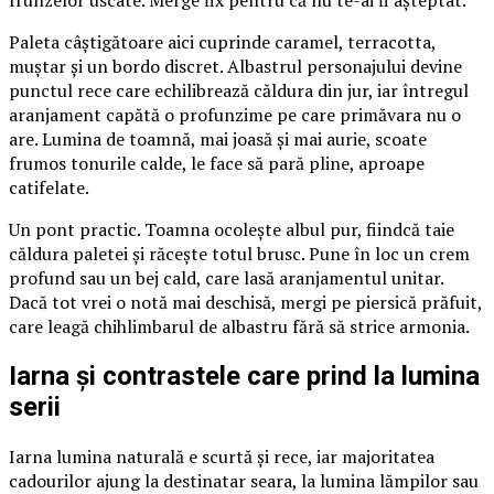
frunzelor uscate. Merge fix pentru că nu te-ai fi așteptat.
Paleta câștigătoare aici cuprinde caramel, terracotta,
muștar și un bordo discret. Albastrul personajului devine
punctul rece care echilibrează căldura din jur, iar întregul
aranjament capătă o profunzime pe care primăvara nu o
are. Lumina de toamnă, mai joasă și mai aurie, scoate
frumos tonurile calde, le face să pară pline, aproape
catifelate.
Un pont practic. Toamna ocolește albul pur, fiindcă taie
căldura paletei și răcește totul brusc. Pune în loc un crem
profund sau un bej cald, care lasă aranjamentul unitar.
Dacă tot vrei o notă mai deschisă, mergi pe piersică prăfuit,
care leagă chihlimbarul de albastru fără să strice armonia.
Iarna și contrastele care prind la lumina
serii
Iarna lumina naturală e scurtă și rece, iar majoritatea
cadourilor ajung la destinatar seara, la lumina lămpilor sau