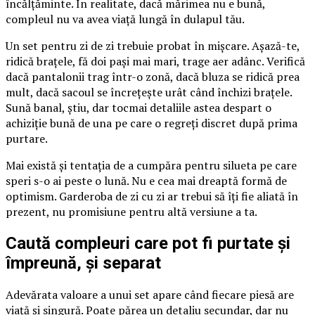
încălțăminte. În realitate, dacă mărimea nu e bună,
compleul nu va avea viață lungă în dulapul tău.
Un set pentru zi de zi trebuie probat în mișcare. Așază-te,
ridică brațele, fă doi pași mai mari, trage aer adânc. Verifică
dacă pantalonii trag într-o zonă, dacă bluza se ridică prea
mult, dacă sacoul se încrețește urât când închizi brațele.
Sună banal, știu, dar tocmai detaliile astea despart o
achiziție bună de una pe care o regreți discret după prima
purtare.
Mai există și tentația de a cumpăra pentru silueta pe care
speri s-o ai peste o lună. Nu e cea mai dreaptă formă de
optimism. Garderoba de zi cu zi ar trebui să îți fie aliată în
prezent, nu promisiune pentru altă versiune a ta.
Caută compleuri care pot fi purtate și
împreună, și separat
Adevărata valoare a unui set apare când fiecare piesă are
viață și singură. Poate părea un detaliu secundar, dar nu