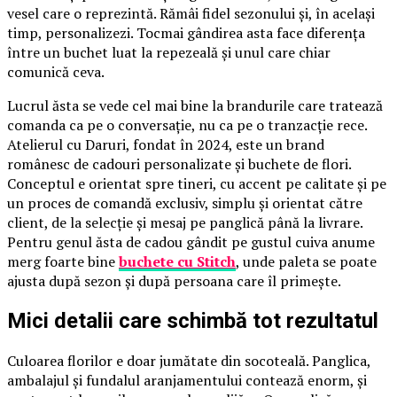
vesel care o reprezintă. Rămâi fidel sezonului și, în același
timp, personalizezi. Tocmai gândirea asta face diferența
între un buchet luat la repezeală și unul care chiar
comunică ceva.
Lucrul ăsta se vede cel mai bine la brandurile care tratează
comanda ca pe o conversație, nu ca pe o tranzacție rece.
Atelierul cu Daruri, fondat în 2024, este un brand
românesc de cadouri personalizate și buchete de flori.
Conceptul e orientat spre tineri, cu accent pe calitate și pe
un proces de comandă exclusiv, simplu și orientat către
client, de la selecție și mesaj pe panglică până la livrare.
Pentru genul ăsta de cadou gândit pe gustul cuiva anume
merg foarte bine
buchete cu Stitch
, unde paleta se poate
ajusta după sezon și după persoana care îl primește.
Mici detalii care schimbă tot rezultatul
Culoarea florilor e doar jumătate din socoteală. Panglica,
ambalajul și fundalul aranjamentului contează enorm, și