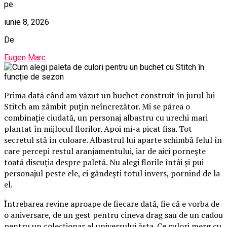
pe
iunie 8, 2026
De
Eugen Marc
Prima dată când am văzut un buchet construit în jurul lui
Stitch am zâmbit puțin neîncrezător. Mi se părea o
combinație ciudată, un personaj albastru cu urechi mari
plantat în mijlocul florilor. Apoi mi-a picat fisa. Tot
secretul stă în culoare. Albastrul lui aparte schimbă felul în
care percepi restul aranjamentului, iar de aici pornește
toată discuția despre paletă. Nu alegi florile întâi și pui
personajul peste ele, ci gândești totul invers, pornind de la
el.
Întrebarea revine aproape de fiecare dată, fie că e vorba de
o aniversare, de un gest pentru cineva drag sau de un cadou
pentru un colecționar al universului ăsta. Ce culori merg cu