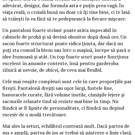
adevărat, desigur, dar formula asta e puțin prea vagă. În
viața reală, o croială bună nu doar că îți vine bine, ci te lasă
să trăiești în ea fără să te pedepsească la fiecare mișcare.
Un pantaloni foarte strâmt poate arăta impecabil în
cabinele de probă și să devină obositor după două ore. Un
sacou foarte structurat poate ridica ținuta, dar dacă nu
poți sta comod la birou sau într-o mașină, începe să pară o
idee frumoasă și atât. Un top foarte scurt poate funcționa
excelent în anumite contexte, însă pentru garderoba
zilnică ai nevoie, de obicei, de ceva mai flexibil.
Cele mai reușite compleuri sunt cele în care proporțiile par
firești. Pantalonii drepți sau ușor largi, fustele line,
hanoracele curate, fără volume inutile, cămășile lejere și
sacourile relaxate tind să reziste mai bine în timp. Nu
fiindcă ar fi lipsite de personalitate, ci fiindcă nu depind
excesiv de o modă trecătoare.
Mai ales la seturi, echilibrul contează mult. Dacă partea de
sus e amplă, partea de jos ar trebui să păstreze o linie clară.