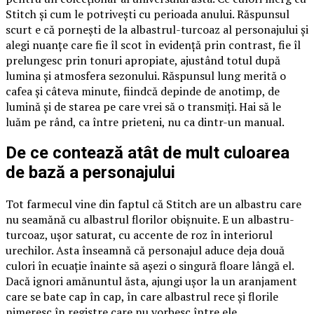
Stitch și cum le potrivești cu perioada anului. Răspunsul
scurt e că pornești de la albastrul-turcoaz al personajului și
alegi nuanțe care fie îl scot în evidență prin contrast, fie îl
prelungesc prin tonuri apropiate, ajustând totul după
lumina și atmosfera sezonului. Răspunsul lung merită o
cafea și câteva minute, fiindcă depinde de anotimp, de
lumină și de starea pe care vrei să o transmiți. Hai să le
luăm pe rând, ca între prieteni, nu ca dintr-un manual.
De ce contează atât de mult culoarea
de bază a personajului
Tot farmecul vine din faptul că Stitch are un albastru care
nu seamănă cu albastrul florilor obișnuite. E un albastru-
turcoaz, ușor saturat, cu accente de roz în interiorul
urechilor. Asta înseamnă că personajul aduce deja două
culori în ecuație înainte să așezi o singură floare lângă el.
Dacă ignori amănuntul ăsta, ajungi ușor la un aranjament
care se bate cap în cap, în care albastrul rece și florile
nimeresc în registre care nu vorbesc între ele.