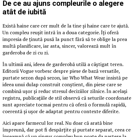
De ce au ajuns compleurile o alegere
atât de iubită
Există haine care cer mult de la tine și haine care te ajută.
Un compleu reușit intră în a doua categorie. Îți oferă
impresia de ținută pusă la punct fără să te oblige la prea
multă planificare, iar asta, sincer, valorează mult în
garderoba de zi cu zi.
În ultimii ani, ideea de garderobă utilă a câștigat teren.
Editorii Vogue vorbesc despre piese de bază versatile,
purtate sezon după sezon, iar Who What Wear insistă pe
ideea unui dulap construit conștient, din piese care se
combină ușor și reduc stresul deciziilor zilnice. În același
registru, publicațiile de stil observă că seturile coordonate
sunt apreciate tocmai pentru că oferă o formulă rapidă,
coerentă și ușor de adaptat pentru contexte diferite.
Aici apare farmecul lor real. Nu doar că arată bine
împreună, dar pot fi despărțite și purtate separat, ceea ce
înseamnă că un singur compleu bun poate da naștere la