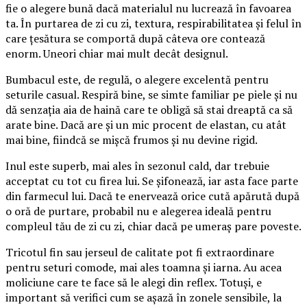
fie o alegere bună dacă materialul nu lucrează în favoarea
ta. În purtarea de zi cu zi, textura, respirabilitatea și felul în
care țesătura se comportă după câteva ore contează
enorm. Uneori chiar mai mult decât designul.
Bumbacul este, de regulă, o alegere excelentă pentru
seturile casual. Respiră bine, se simte familiar pe piele și nu
dă senzația aia de haină care te obligă să stai dreaptă ca să
arate bine. Dacă are și un mic procent de elastan, cu atât
mai bine, fiindcă se mișcă frumos și nu devine rigid.
Inul este superb, mai ales în sezonul cald, dar trebuie
acceptat cu tot cu firea lui. Se șifonează, iar asta face parte
din farmecul lui. Dacă te enervează orice cută apărută după
o oră de purtare, probabil nu e alegerea ideală pentru
compleul tău de zi cu zi, chiar dacă pe umeraș pare poveste.
Tricotul fin sau jerseul de calitate pot fi extraordinare
pentru seturi comode, mai ales toamna și iarna. Au acea
moliciune care te face să le alegi din reflex. Totuși, e
important să verifici cum se așază în zonele sensibile, la