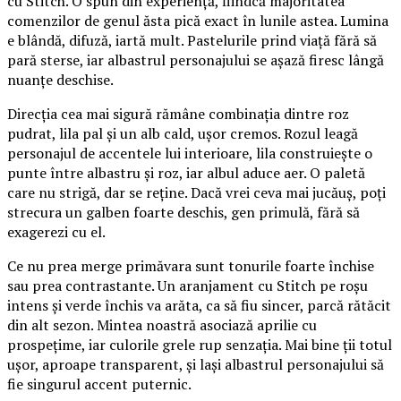
cu Stitch. O spun din experiență, fiindcă majoritatea
comenzilor de genul ăsta pică exact în lunile astea. Lumina
e blândă, difuză, iartă mult. Pastelurile prind viață fără să
pară sterse, iar albastrul personajului se așază firesc lângă
nuanțe deschise.
Direcția cea mai sigură rămâne combinația dintre roz
pudrat, lila pal și un alb cald, ușor cremos. Rozul leagă
personajul de accentele lui interioare, lila construiește o
punte între albastru și roz, iar albul aduce aer. O paletă
care nu strigă, dar se reține. Dacă vrei ceva mai jucăuș, poți
strecura un galben foarte deschis, gen primulă, fără să
exagerezi cu el.
Ce nu prea merge primăvara sunt tonurile foarte închise
sau prea contrastante. Un aranjament cu Stitch pe roșu
intens și verde închis va arăta, ca să fiu sincer, parcă rătăcit
din alt sezon. Mintea noastră asociază aprilie cu
prospețime, iar culorile grele rup senzația. Mai bine ții totul
ușor, aproape transparent, și lași albastrul personajului să
fie singurul accent puternic.