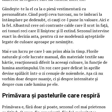
Gândește-te la el ca la o piesă vestimentară cu
personalitate. Când porți ceva turcoaz, nu te îmbraci la
întâmplare pe dedesubt, ci cauți ce-l pune în valoare. Aici e
la fel. Albastrul cere ori contraste calde care îl scot în față,
ori tonuri reci care îl liniștesc și îl extind. Sezonul intervine
exact în decizia asta, pentru că ne modelează așteptările
legate de culoare aproape pe nesimțite.
Mai e un lucru pe care l-am prins abia în timp. Florile
naturale și cele lucrate manual, din materiale textile sau
hârtie, reacționează diferit la aceeași culoare, în funcție de
lumina anotimpului. Un roz care pare delicat în aprilie
devine spălăcit într-o zi cenușie de noiembrie. Așa că nu
vorbim doar despre nuanțe, ci și despre intensitate și
despre cum cade lumina pe ele.
Primăvara și pastelurile care respiră
Primăvara e, fără doar și poate, sezonul cel mai prietenos