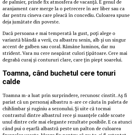
de palmier, prinde fix atmosfera de vacanță. E genul de
aranjament care merge la o petrecere în aer liber sau ca
dar pentru cineva care pleacă în concediu. Culoarea spune
deja jumătate din poveste.
Dacă persoana e mai temperată la gust, poți alege o
variantă blândă a verii, cu albastru senin, alb și un singur
accent de galben sau coral. Rămâne luminos, dar nu
strident. Vara nu cere neapărat culori țipătoare. Cere mai
degrabă curaj și contururi clare, care țin piept soarelui.
Toamna, când buchetul cere tonuri
calde
Toamna m-a luat prin surprindere, recunosc cinstit. Aș fi
pariat că un personaj albastru n-are ce căuta în paleta de
chihlimbar și ruginiu a sezonului. Și uite că tocmai
contrastul dintre albastrul rece și nuanțele calde scoate
unul dintre cele mai elegante rezultate posibile. E ca atunci
când pui o eșarfă albastră peste un palton de culoarea