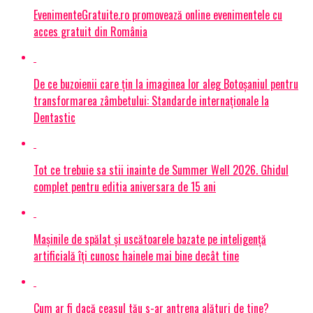
EvenimenteGratuite.ro promovează online evenimentele cu
acces gratuit din România
De ce buzoienii care țin la imaginea lor aleg Botoșaniul pentru
transformarea zâmbetului: Standarde internaționale la
Dentastic
Tot ce trebuie sa stii inainte de Summer Well 2026. Ghidul
complet pentru editia aniversara de 15 ani
Mașinile de spălat și uscătoarele bazate pe inteligență
artificială îți cunosc hainele mai bine decât tine
Cum ar fi dacă ceasul tău s-ar antrena alături de tine?