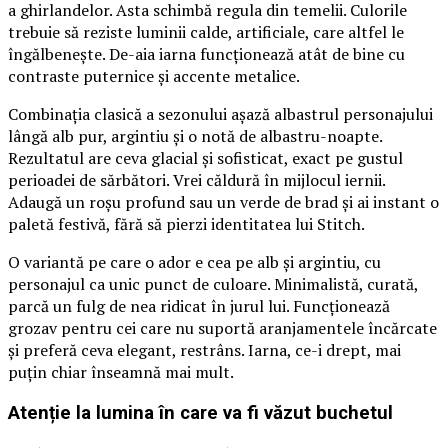
a ghirlandelor. Asta schimbă regula din temelii. Culorile
trebuie să reziste luminii calde, artificiale, care altfel le
îngălbenește. De-aia iarna funcționează atât de bine cu
contraste puternice și accente metalice.
Combinația clasică a sezonului așază albastrul personajului
lângă alb pur, argintiu și o notă de albastru-noapte.
Rezultatul are ceva glacial și sofisticat, exact pe gustul
perioadei de sărbători. Vrei căldură în mijlocul iernii.
Adaugă un roșu profund sau un verde de brad și ai instant o
paletă festivă, fără să pierzi identitatea lui Stitch.
O variantă pe care o ador e cea pe alb și argintiu, cu
personajul ca unic punct de culoare. Minimalistă, curată,
parcă un fulg de nea ridicat în jurul lui. Funcționează
grozav pentru cei care nu suportă aranjamentele încărcate
și preferă ceva elegant, restrâns. Iarna, ce-i drept, mai
puțin chiar înseamnă mai mult.
Atenție la lumina în care va fi văzut buchetul