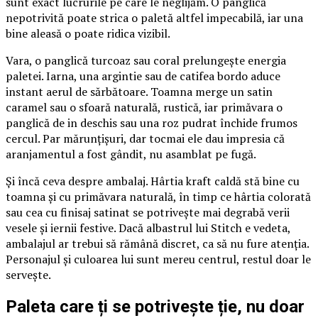
sunt exact lucrurile pe care le neglijăm. O panglică
nepotrivită poate strica o paletă altfel impecabilă, iar una
bine aleasă o poate ridica vizibil.
Vara, o panglică turcoaz sau coral prelungește energia
paletei. Iarna, una argintie sau de catifea bordo aduce
instant aerul de sărbătoare. Toamna merge un satin
caramel sau o sfoară naturală, rustică, iar primăvara o
panglică de in deschis sau una roz pudrat închide frumos
cercul. Par mărunțișuri, dar tocmai ele dau impresia că
aranjamentul a fost gândit, nu asamblat pe fugă.
Și încă ceva despre ambalaj. Hârtia kraft caldă stă bine cu
toamna și cu primăvara naturală, în timp ce hârtia colorată
sau cea cu finisaj satinat se potrivește mai degrabă verii
vesele și iernii festive. Dacă albastrul lui Stitch e vedeta,
ambalajul ar trebui să rămână discret, ca să nu fure atenția.
Personajul și culoarea lui sunt mereu centrul, restul doar le
servește.
Paleta care ți se potrivește ție, nu doar