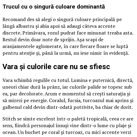
Trucul cu o singură culoare dominantă
Recomand des să alegi o singură culoare principală pe
lângă albastru și abia apoi să adaugi câteva accente
discrete. Primăvara, rozul pudrat face minunat treaba asta.
Restul devin doar note de sprijin. Așa scapi de
aranjamentele aglomerate, în care fiecare floare se luptă
pentru atenție și, până la urmă, nu iese nimic în evidență.
Vara și culorile care nu se sfiesc
Vara schimbă regulile cu totul. Lumina e puternică, directă,
uneori chiar dură la prânz, iar culorile palide se topesc sub
ea, par decolorate. Acum e momentul să crești saturația și
să mizezi pe energie. Coralul, fucsia, turcoazul mai aprins și
galbenul cald devin dintr-odată potrivite, ba chiar de dorit.
Stitch se simte excelent într-o paletă tropicală, ceea ce are
sens, fiindcă personajul însuși vine dintr-o lume cu plaje și
ocean. Un buchet pe coral și turcoaz, cu mici accente verzi