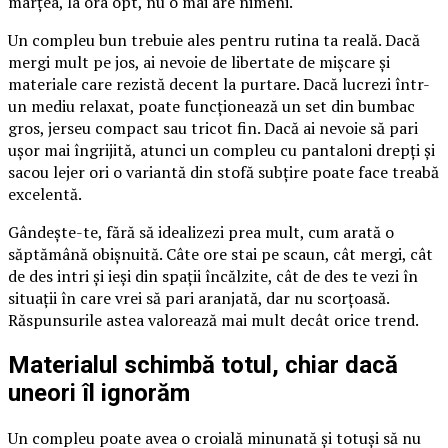
marțea, la ora opt, nu o mai are nimeni.
Un compleu bun trebuie ales pentru rutina ta reală. Dacă
mergi mult pe jos, ai nevoie de libertate de mișcare și
materiale care rezistă decent la purtare. Dacă lucrezi într-
un mediu relaxat, poate funcționează un set din bumbac
gros, jerseu compact sau tricot fin. Dacă ai nevoie să pari
ușor mai îngrijită, atunci un compleu cu pantaloni drepți și
sacou lejer ori o variantă din stofă subțire poate face treabă
excelentă.
Gândește-te, fără să idealizezi prea mult, cum arată o
săptămână obișnuită. Câte ore stai pe scaun, cât mergi, cât
de des intri și ieși din spații încălzite, cât de des te vezi în
situații în care vrei să pari aranjată, dar nu scorțoasă.
Răspunsurile astea valorează mai mult decât orice trend.
Materialul schimbă totul, chiar dacă
uneori îl ignorăm
Un compleu poate avea o croială minunată și totuși să nu