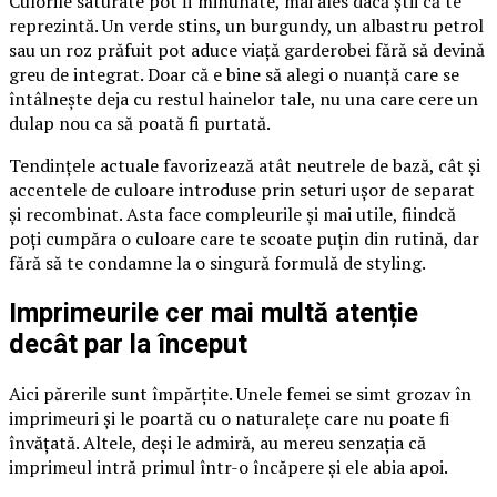
Culorile saturate pot fi minunate, mai ales dacă știi că te
reprezintă. Un verde stins, un burgundy, un albastru petrol
sau un roz prăfuit pot aduce viață garderobei fără să devină
greu de integrat. Doar că e bine să alegi o nuanță care se
întâlnește deja cu restul hainelor tale, nu una care cere un
dulap nou ca să poată fi purtată.
Tendințele actuale favorizează atât neutrele de bază, cât și
accentele de culoare introduse prin seturi ușor de separat
și recombinat. Asta face compleurile și mai utile, fiindcă
poți cumpăra o culoare care te scoate puțin din rutină, dar
fără să te condamne la o singură formulă de styling.
Imprimeurile cer mai multă atenție
decât par la început
Aici părerile sunt împărțite. Unele femei se simt grozav în
imprimeuri și le poartă cu o naturalețe care nu poate fi
învățată. Altele, deși le admiră, au mereu senzația că
imprimeul intră primul într-o încăpere și ele abia apoi.