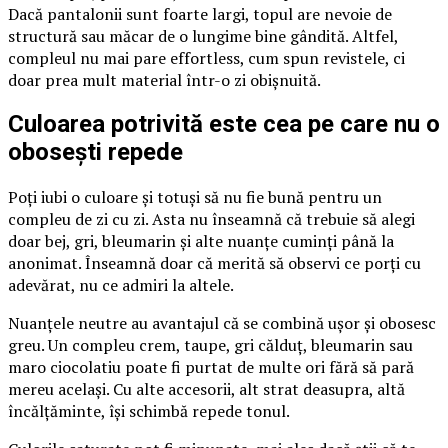
Dacă pantalonii sunt foarte largi, topul are nevoie de
structură sau măcar de o lungime bine gândită. Altfel,
compleul nu mai pare effortless, cum spun revistele, ci
doar prea mult material într-o zi obișnuită.
Culoarea potrivită este cea pe care nu o
obosești repede
Poți iubi o culoare și totuși să nu fie bună pentru un
compleu de zi cu zi. Asta nu înseamnă că trebuie să alegi
doar bej, gri, bleumarin și alte nuanțe cuminți până la
anonimat. Înseamnă doar că merită să observi ce porți cu
adevărat, nu ce admiri la altele.
Nuanțele neutre au avantajul că se combină ușor și obosesc
greu. Un compleu crem, taupe, gri călduț, bleumarin sau
maro ciocolatiu poate fi purtat de multe ori fără să pară
mereu același. Cu alte accesorii, alt strat deasupra, altă
încălțăminte, își schimbă repede tonul.