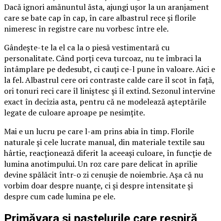
Dacă ignori amănuntul ăsta, ajungi ușor la un aranjament
care se bate cap în cap, în care albastrul rece și florile
nimeresc în registre care nu vorbesc între ele.
Gândește-te la el ca la o piesă vestimentară cu
personalitate. Când porți ceva turcoaz, nu te îmbraci la
întâmplare pe dedesubt, ci cauți ce-l pune în valoare. Aici e
la fel. Albastrul cere ori contraste calde care îl scot în față,
ori tonuri reci care îl liniștesc și îl extind. Sezonul intervine
exact în decizia asta, pentru că ne modelează așteptările
legate de culoare aproape pe nesimțite.
Mai e un lucru pe care l-am prins abia în timp. Florile
naturale și cele lucrate manual, din materiale textile sau
hârtie, reacționează diferit la aceeași culoare, în funcție de
lumina anotimpului. Un roz care pare delicat în aprilie
devine spălăcit într-o zi cenușie de noiembrie. Așa că nu
vorbim doar despre nuanțe, ci și despre intensitate și
despre cum cade lumina pe ele.
Primăvara și pastelurile care respiră