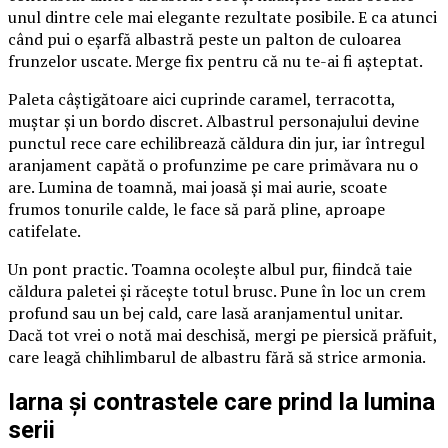
unul dintre cele mai elegante rezultate posibile. E ca atunci
când pui o eșarfă albastră peste un palton de culoarea
frunzelor uscate. Merge fix pentru că nu te-ai fi așteptat.
Paleta câștigătoare aici cuprinde caramel, terracotta,
muștar și un bordo discret. Albastrul personajului devine
punctul rece care echilibrează căldura din jur, iar întregul
aranjament capătă o profunzime pe care primăvara nu o
are. Lumina de toamnă, mai joasă și mai aurie, scoate
frumos tonurile calde, le face să pară pline, aproape
catifelate.
Un pont practic. Toamna ocolește albul pur, fiindcă taie
căldura paletei și răcește totul brusc. Pune în loc un crem
profund sau un bej cald, care lasă aranjamentul unitar.
Dacă tot vrei o notă mai deschisă, mergi pe piersică prăfuit,
care leagă chihlimbarul de albastru fără să strice armonia.
Iarna și contrastele care prind la lumina
serii