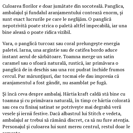
Culoarea florilor e doar jumătate din socoteală. Panglica,
ambalajul și fundalul aranjamentului contează enorm, și
sunt exact lucrurile pe care le neglijăm. O panglică
nepotrivită poate strica o paletă altfel impecabilă, iar una
bine aleasă o poate ridica vizibil.
Vara, o panglică turcoaz sau coral prelungește energia
paletei. Iarna, una argintie sau de catifea bordo aduce
instant aerul de sărbătoare. Toamna merge un satin
caramel sau o sfoară naturală, rustică, iar primăvara o
panglică de in deschis sau una roz pudrat închide frumos
cercul. Par mărunțișuri, dar tocmai ele dau impresia că
aranjamentul a fost gândit, nu asamblat pe fugă.
Și încă ceva despre ambalaj. Hârtia kraft caldă stă bine cu
toamna și cu primăvara naturală, în timp ce hârtia colorată
sau cea cu finisaj satinat se potrivește mai degrabă verii
vesele și iernii festive. Dacă albastrul lui Stitch e vedeta,
ambalajul ar trebui să rămână discret, ca să nu fure atenția.
Personajul și culoarea lui sunt mereu centrul, restul doar le