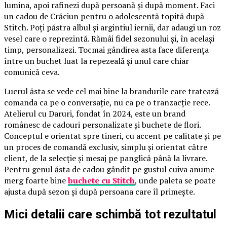
lumina, apoi rafinezi după persoană și după moment. Faci
un cadou de Crăciun pentru o adolescentă topită după
Stitch. Poți păstra albul și argintiul iernii, dar adaugi un roz
vesel care o reprezintă. Rămâi fidel sezonului și, în același
timp, personalizezi. Tocmai gândirea asta face diferența
între un buchet luat la repezeală și unul care chiar
comunică ceva.
Lucrul ăsta se vede cel mai bine la brandurile care tratează
comanda ca pe o conversație, nu ca pe o tranzacție rece.
Atelierul cu Daruri, fondat în 2024, este un brand
românesc de cadouri personalizate și buchete de flori.
Conceptul e orientat spre tineri, cu accent pe calitate și pe
un proces de comandă exclusiv, simplu și orientat către
client, de la selecție și mesaj pe panglică până la livrare.
Pentru genul ăsta de cadou gândit pe gustul cuiva anume
merg foarte bine
buchete cu Stitch
, unde paleta se poate
ajusta după sezon și după persoana care îl primește.
Mici detalii care schimbă tot rezultatul