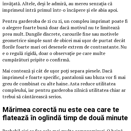
învățată. Altele, deși le admiră, au mereu senzația că
imprimeul intră primul într-o încăpere și ele abia apoi.
Pentru garderoba de zi cu zi, un compleu imprimat poate fi
o alegere foarte bună doar dacă motivul nu te limitează
prea mult. Dungile discrete, carourile fine sau motivele
geometrice simple sunt de obicei mai ușor de purtat decât
florile foarte mari ori desenele extrem de contrastante. Nu
e o regulă rigidă, doar o observație pe care multe
cumpărături pripite o confirmă.
Mai contează și cât de ușor poți separa piesele. Dacă
imprimeul e foarte specific, pantalonii sau bluza vor fi mai
greu de combinat cu alte haine. Asta reduce utilitatea
compleului, iar pentru garderoba zilnică utilitatea chiar ar
trebui să cântărească serios.
Mărimea corectă nu este cea care te
flatează în oglindă timp de două minute
Probabil aici se fac cele mai multe compromisuri. O haină