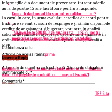
informaţiile din documentele prezentate. Întreprinderile
au la dispoziţie 15 zile lucrătoare pentru a răspunde.
Cum ar fi dacă ceasul tău s-ar antrena alături de tine?
În cazul în care, în urma evaluării cererilor de acord pentru
finanţare se emit scrisori de respingere şi rămân disponibile
credite de angajament şi bugetare, vor intra în analiză
TAG investește 500.000 de euro în retail în 2026, pentru
solicitările rămase în aşteptare. Cererile sunt analizate în
modernizarea magazinelor și extinderea portofoliului
ordinea înregistrării acestora la registratura generală a
MFP.
Comenteaza si tu
Articole pe aceiasi tema:
prima
Leave a Reply
Urmatorul
Adresa ta de email nu va fi publicată.
Câmpurile obligatorii
Ne aflăm în mijlocul cele mai importante ofensive de modele din
sunt marcate cu
*
istorie! Ce pregătește producătorul de mașini | BuzauAZI
Comentariu
*
Nu ratati
Decizie șocantă a autorităților locale! Orașul în care este INTERZIS să
ai pisici ca animale de companie | BuzauAZI