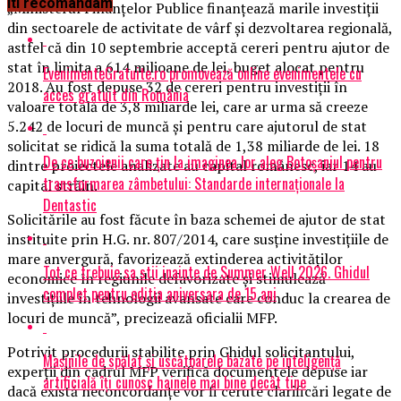
Iti recomandam
„Ministerul Finanţelor Publice finanţează marile investiţii
din sectoarele de activitate de vârf şi dezvoltarea regională,
astfel că din 10 septembrie acceptă cereri pentru ajutor de
stat în limita a 614 milioane de lei, buget alocat pentru
EvenimenteGratuite.ro promovează online evenimentele cu
2018. Au fost depuse 32 de cereri pentru investiţii în
acces gratuit din România
valoare totală de 3,8 miliarde lei, care ar urma să creeze
5.242 de locuri de muncă şi pentru care ajutorul de stat
solicitat se ridică la suma totală de 1,38 miliarde de lei. 18
De ce buzoienii care țin la imaginea lor aleg Botoșaniul pentru
dintre proiectele analizate au capital românesc, iar 14 au
transformarea zâmbetului: Standarde internaționale la
capital străin.
Dentastic
Solicitările au fost făcute în baza schemei de ajutor de stat
instituite prin H.G. nr. 807/2014, care susţine investiţiile de
mare anvergură, favorizează extinderea activităţilor
Tot ce trebuie sa stii inainte de Summer Well 2026. Ghidul
economice în regiunile defavorizate şi stimulează
complet pentru editia aniversara de 15 ani
investiţiile în tehnologii avansate care conduc la crearea de
locuri de muncă”, precizează oficialii MFP.
Potrivit procedurii stabilite prin Ghidul solicitantului,
Mașinile de spălat și uscătoarele bazate pe inteligență
experţii din cadrul MFP verifică documentele depuse iar
artificială îți cunosc hainele mai bine decât tine
dacă există neconcordanţe vor fi cerute clarificări legate de