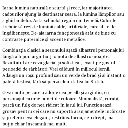
Iarna lumina naturală e scurtă și rece, iar majoritatea
cadourilor ajung la destinatar seara, la lumina lămpilor sau
a ghirlandelor. Asta schimbă regula din temelii. Culorile
trebuie să reziste luminii calde, artificiale, care altfel le
îngălbenește. De-aia iarna funcționează atât de bine cu
contraste puternice și accente metalice.
Combinația clasică a sezonului așază albastrul personajului
lângă alb pur, argintiu și o notă de albastru-noapte.
Rezultatul are ceva glacial și sofisticat, exact pe gustul
perioadei de sărbători. Vrei căldură în mijlocul iernii.
Adaugă un roșu profund sau un verde de brad și ai instant o
paletă festivă, fără să pierzi identitatea lui Stitch.
O variantă pe care o ador e cea pe alb și argintiu, cu
personajul ca unic punct de culoare. Minimalistă, curată,
parcă un fulg de nea ridicat în jurul lui. Funcționează
grozav pentru cei care nu suportă aranjamentele încărcate
și preferă ceva elegant, restrâns. Iarna, ce-i drept, mai
puțin chiar înseamnă mai mult.