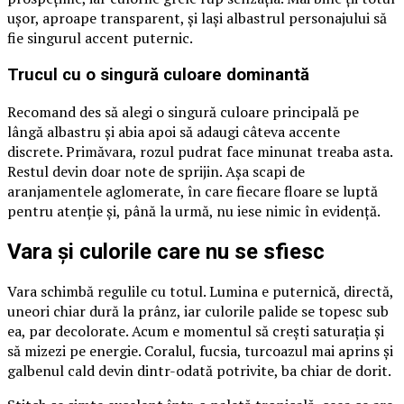
ușor, aproape transparent, și lași albastrul personajului să
fie singurul accent puternic.
Trucul cu o singură culoare dominantă
Recomand des să alegi o singură culoare principală pe
lângă albastru și abia apoi să adaugi câteva accente
discrete. Primăvara, rozul pudrat face minunat treaba asta.
Restul devin doar note de sprijin. Așa scapi de
aranjamentele aglomerate, în care fiecare floare se luptă
pentru atenție și, până la urmă, nu iese nimic în evidență.
Vara și culorile care nu se sfiesc
Vara schimbă regulile cu totul. Lumina e puternică, directă,
uneori chiar dură la prânz, iar culorile palide se topesc sub
ea, par decolorate. Acum e momentul să crești saturația și
să mizezi pe energie. Coralul, fucsia, turcoazul mai aprins și
galbenul cald devin dintr-odată potrivite, ba chiar de dorit.