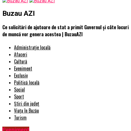
Buzau AZI
Ce solicitări de ajutoare de stat a primit Guvernul și câte locuri
de muncă vor genera acestea | BuzauAZI
Administrație locală
Afaceri
Cultură
Eveniment
Exclusiv
Politică locală
Social
Sport
Știri din județ
Viața în Buzău
Turism
Eveniment