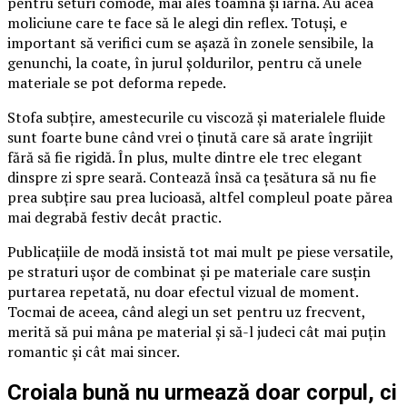
pentru seturi comode, mai ales toamna și iarna. Au acea
moliciune care te face să le alegi din reflex. Totuși, e
important să verifici cum se așază în zonele sensibile, la
genunchi, la coate, în jurul șoldurilor, pentru că unele
materiale se pot deforma repede.
Stofa subțire, amestecurile cu viscoză și materialele fluide
sunt foarte bune când vrei o ținută care să arate îngrijit
fără să fie rigidă. În plus, multe dintre ele trec elegant
dinspre zi spre seară. Contează însă ca țesătura să nu fie
prea subțire sau prea lucioasă, altfel compleul poate părea
mai degrabă festiv decât practic.
Publicațiile de modă insistă tot mai mult pe piese versatile,
pe straturi ușor de combinat și pe materiale care susțin
purtarea repetată, nu doar efectul vizual de moment.
Tocmai de aceea, când alegi un set pentru uz frecvent,
merită să pui mâna pe material și să-l judeci cât mai puțin
romantic și cât mai sincer.
Croiala bună nu urmează doar corpul, ci