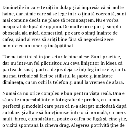
Diminețile în care te uiți în dulap și ai impresia că ai multe
haine, dar nimic care să se lege într-o ținută coerentă, sunt
mai comune decât ne place să recunoaștem. Nu e vorba
neapărat de lipsă de opțiuni. De multe ori e pur și simplu
oboseala aia mică, domestică, pe care o simți înainte de
cafea, când ai vrea să arăți bine fără să negociezi zece
minute cu un umeraș încăpățânat.
Tocmai aici intră în joc seturile bine alese. Sunt practice,
dar nu într-un fel plictisitor. Au ceva liniștitor în ideea că
partea de sus și partea de jos deja se înțeleg între ele, iar tu
nu mai trebuie să faci pe stilistul la șapte și jumătate
dimineața, cu un ochi la telefon și unul la vremea de afară.
Numai că nu orice compleu e bun pentru viața reală. Una e
să arate impecabil într-o fotografie de produs, cu lumina
perfectă și modelul care pare că n-a alergat niciodată după
autobuz, și alta e să funcționeze într-o zi normală, cu mers
mult, birou, cumpărături, poate o cafea pe fugă și, cine știe,
o vizită spontană la cineva drag. Alegerea potrivită ține de