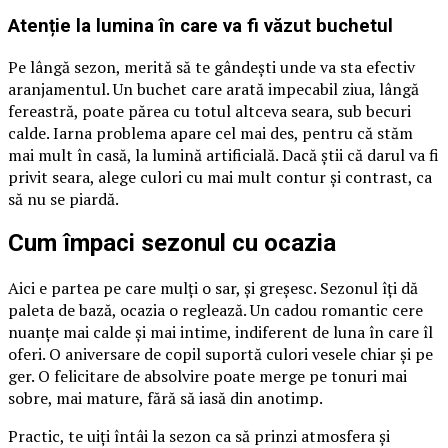
Atenție la lumina în care va fi văzut buchetul
Pe lângă sezon, merită să te gândești unde va sta efectiv
aranjamentul. Un buchet care arată impecabil ziua, lângă
fereastră, poate părea cu totul altceva seara, sub becuri
calde. Iarna problema apare cel mai des, pentru că stăm
mai mult în casă, la lumină artificială. Dacă știi că darul va fi
privit seara, alege culori cu mai mult contur și contrast, ca
să nu se piardă.
Cum împaci sezonul cu ocazia
Aici e partea pe care mulți o sar, și greșesc. Sezonul îți dă
paleta de bază, ocazia o reglează. Un cadou romantic cere
nuanțe mai calde și mai intime, indiferent de luna în care îl
oferi. O aniversare de copil suportă culori vesele chiar și pe
ger. O felicitare de absolvire poate merge pe tonuri mai
sobre, mai mature, fără să iasă din anotimp.
Practic, te uiți întâi la sezon ca să prinzi atmosfera și