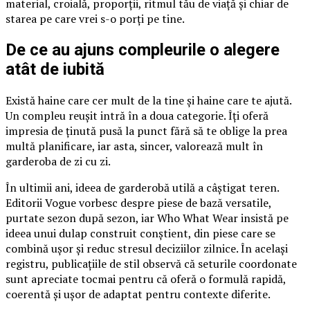
material, croială, proporții, ritmul tău de viață și chiar de
starea pe care vrei s-o porți pe tine.
De ce au ajuns compleurile o alegere
atât de iubită
Există haine care cer mult de la tine și haine care te ajută.
Un compleu reușit intră în a doua categorie. Îți oferă
impresia de ținută pusă la punct fără să te oblige la prea
multă planificare, iar asta, sincer, valorează mult în
garderoba de zi cu zi.
În ultimii ani, ideea de garderobă utilă a câștigat teren.
Editorii Vogue vorbesc despre piese de bază versatile,
purtate sezon după sezon, iar Who What Wear insistă pe
ideea unui dulap construit conștient, din piese care se
combină ușor și reduc stresul deciziilor zilnice. În același
registru, publicațiile de stil observă că seturile coordonate
sunt apreciate tocmai pentru că oferă o formulă rapidă,
coerentă și ușor de adaptat pentru contexte diferite.