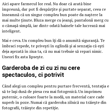
Aici apare farmecul lor real. Nu doar că arată bine
împreună, dar pot fi despărțite și purtate separat, ceea ce
înseamnă că un singur compleu bun poate da naștere la
mai multe ținute. Bluza merge cu jeanși, pantalonii merg cu
o cămașă simplă, iar dintr-odată hainele tale lucrează mai
inteligent.
Mai e ceva. Un compleu bun îți dă o anumită siguranță. Te
îmbraci repede, te privești în oglindă și ai senzația că ești
deja așezată în ziua ta, că nu mai trebuie să repari nimic.
Uneori fix asta lipsește.
Garderoba de zi cu zi nu cere
spectaculos, ci potrivit
Când alegi un compleu pentru purtare frecventă, tentația e
să te lași dusă de piesa cea mai fotogenică. Un imprimeu
puternic, o culoare foarte la modă, un material care cade
superb în poze. Numai că garderoba zilnică nu trăiește din
fotografii, trăiește din repetiție.