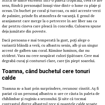
Stitch se simte excelent într-o paletă tropicală, ceea ce are
sens, fiindcă personajul însuși vine dintr-o lume cu plaje și
ocean. Un buchet pe coral și turcoaz, cu mici accente verzi
de palmier, prinde fix atmosfera de vacanță. E genul de
aranjament care merge la o petrecere în aer liber sau ca
dar pentru cineva care pleacă în concediu. Culoarea spune
deja jumătate din poveste.
Dacă persoana e mai temperată la gust, poți alege o
variantă blândă a verii, cu albastru senin, alb și un singur
accent de galben sau coral. Rămâne luminos, dar nu
strident. Vara nu cere neapărat culori țipătoare. Cere mai
degrabă curaj și contururi clare, care țin piept soarelui.
Toamna, când buchetul cere tonuri
calde
Toamna m-a luat prin surprindere, recunosc cinstit. Aș fi
pariat că un personaj albastru n-are ce căuta în paleta de
chihlimbar și ruginiu a sezonului. Și uite că tocmai
contrastul dintre albastrul rece și nuanțele calde scoate