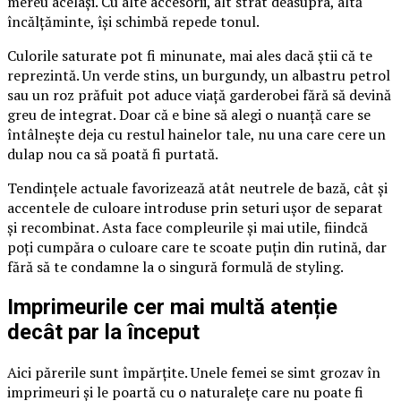
mereu același. Cu alte accesorii, alt strat deasupra, altă
încălțăminte, își schimbă repede tonul.
Culorile saturate pot fi minunate, mai ales dacă știi că te
reprezintă. Un verde stins, un burgundy, un albastru petrol
sau un roz prăfuit pot aduce viață garderobei fără să devină
greu de integrat. Doar că e bine să alegi o nuanță care se
întâlnește deja cu restul hainelor tale, nu una care cere un
dulap nou ca să poată fi purtată.
Tendințele actuale favorizează atât neutrele de bază, cât și
accentele de culoare introduse prin seturi ușor de separat
și recombinat. Asta face compleurile și mai utile, fiindcă
poți cumpăra o culoare care te scoate puțin din rutină, dar
fără să te condamne la o singură formulă de styling.
Imprimeurile cer mai multă atenție
decât par la început
Aici părerile sunt împărțite. Unele femei se simt grozav în
imprimeuri și le poartă cu o naturalețe care nu poate fi