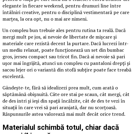
elegante în fiecare weekend, pentru drumuri line între
întâlniri creative, pentru o disciplină vestimentară pe care
marțea, la ora opt, nu o mai are nimeni.
Un compleu bun trebuie ales pentru rutina ta reală. Dacă
mergi mult pe jos, ai nevoie de libertate de mișcare și
materiale care rezistă decent la purtare. Dacă lucrezi într-
un mediu relaxat, poate funcționează un set din bumbac
gros, jerseu compact sau tricot fin. Dacă ai nevoie să pari
ușor mai îngrijită, atunci un compleu cu pantaloni drepți și
sacou lejer ori o variantă din stofă subțire poate face treabă
excelentă.
Gândește-te, fără să idealizezi prea mult, cum arată o
săptămână obișnuită. Câte ore stai pe scaun, cât mergi, cât
de des intri și ieși din spații încălzite, cât de des te vezi în
situații în care vrei să pari aranjată, dar nu scorțoasă.
Răspunsurile astea valorează mai mult decât orice trend.
Materialul schimbă totul, chiar dacă