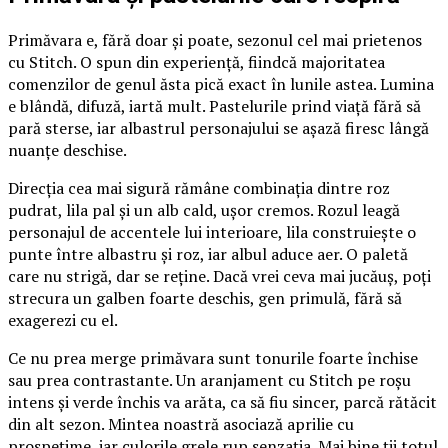
Primăvara e, fără doar și poate, sezonul cel mai prietenos
cu Stitch. O spun din experiență, fiindcă majoritatea
comenzilor de genul ăsta pică exact în lunile astea. Lumina
e blândă, difuză, iartă mult. Pastelurile prind viață fără să
pară sterse, iar albastrul personajului se așază firesc lângă
nuanțe deschise.
Direcția cea mai sigură rămâne combinația dintre roz
pudrat, lila pal și un alb cald, ușor cremos. Rozul leagă
personajul de accentele lui interioare, lila construiește o
punte între albastru și roz, iar albul aduce aer. O paletă
care nu strigă, dar se reține. Dacă vrei ceva mai jucăuș, poți
strecura un galben foarte deschis, gen primulă, fără să
exagerezi cu el.
Ce nu prea merge primăvara sunt tonurile foarte închise
sau prea contrastante. Un aranjament cu Stitch pe roșu
intens și verde închis va arăta, ca să fiu sincer, parcă rătăcit
din alt sezon. Mintea noastră asociază aprilie cu
prospețime, iar culorile grele rup senzația. Mai bine ții totul