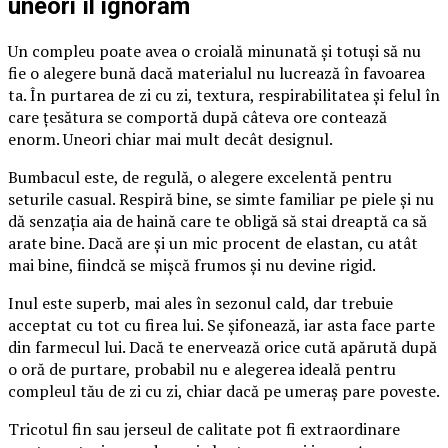
uneori îl ignorăm
Un compleu poate avea o croială minunată și totuși să nu
fie o alegere bună dacă materialul nu lucrează în favoarea
ta. În purtarea de zi cu zi, textura, respirabilitatea și felul în
care țesătura se comportă după câteva ore contează
enorm. Uneori chiar mai mult decât designul.
Bumbacul este, de regulă, o alegere excelentă pentru
seturile casual. Respiră bine, se simte familiar pe piele și nu
dă senzația aia de haină care te obligă să stai dreaptă ca să
arate bine. Dacă are și un mic procent de elastan, cu atât
mai bine, fiindcă se mișcă frumos și nu devine rigid.
Inul este superb, mai ales în sezonul cald, dar trebuie
acceptat cu tot cu firea lui. Se șifonează, iar asta face parte
din farmecul lui. Dacă te enervează orice cută apărută după
o oră de purtare, probabil nu e alegerea ideală pentru
compleul tău de zi cu zi, chiar dacă pe umeraș pare poveste.
Tricotul fin sau jerseul de calitate pot fi extraordinare