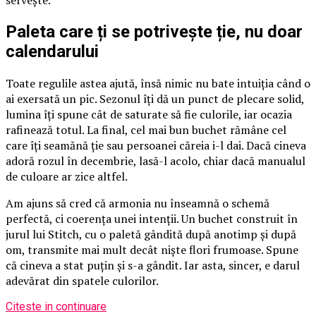
servește.
Paleta care ți se potrivește ție, nu doar
calendarului
Toate regulile astea ajută, însă nimic nu bate intuiția când o
ai exersată un pic. Sezonul îți dă un punct de plecare solid,
lumina îți spune cât de saturate să fie culorile, iar ocazia
rafinează totul. La final, cel mai bun buchet rămâne cel
care îți seamănă ție sau persoanei căreia i-l dai. Dacă cineva
adoră rozul în decembrie, lasă-l acolo, chiar dacă manualul
de culoare ar zice altfel.
Am ajuns să cred că armonia nu înseamnă o schemă
perfectă, ci coerența unei intenții. Un buchet construit în
jurul lui Stitch, cu o paletă gândită după anotimp și după
om, transmite mai mult decât niște flori frumoase. Spune
că cineva a stat puțin și s-a gândit. Iar asta, sincer, e darul
adevărat din spatele culorilor.
Citeste in continuare