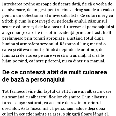
Întrebarea revine aproape de fiecare dată, fie că e vorba de
o aniversare, de un gest pentru cineva drag sau de un cadou
pentru un colecționar al universului ăsta. Ce culori merg cu
Stitch și cum le potrivești cu perioada anului. Răspunsul
scurt e că pornești de la albastrul-turcoaz al personajului și
alegi nuanțe care fie îl scot în evidență prin contrast, fie îl
prelungesc prin tonuri apropiate, ajustând totul după
lumina și atmosfera sezonului. Răspunsul lung merită o
cafea și câteva minute, fiindcă depinde de anotimp, de
lumină și de starea pe care vrei să o transmiți. Hai să le
luăm pe rând, ca între prieteni, nu ca dintr-un manual.
De ce contează atât de mult culoarea
de bază a personajului
Tot farmecul vine din faptul că Stitch are un albastru care
nu seamănă cu albastrul florilor obișnuite. E un albastru-
turcoaz, ușor saturat, cu accente de roz în interiorul
urechilor. Asta înseamnă că personajul aduce deja două
culori în ecuație înainte să așezi o singură floare lângă el.