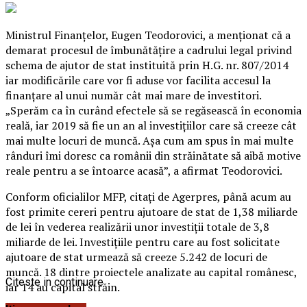
Ministrul Finanţelor, Eugen Teodorovici, a menţionat că a
demarat procesul de îmbunătăţire a cadrului legal privind
schema de ajutor de stat instituită prin H.G. nr. 807/2014
iar modificările care vor fi aduse vor facilita accesul la
finanţare al unui număr cât mai mare de investitori.
„Sperăm ca în curând efectele să se regăsească în economia
reală, iar 2019 să fie un an al investiţiilor care să creeze cât
mai multe locuri de muncă.
Aşa cum am spus în mai multe
rânduri îmi doresc ca românii din străinătate să aibă motive
reale pentru a se întoarce acasă”, a afirmat Teodorovici.
Conform oficialilor MFP, citaţi de Agerpres, până acum au
fost primite cereri pentru ajutoare de stat de 1,38 miliarde
de lei în vederea realizării unor investiţii totale de 3,8
miliarde de lei. Investiţiile pentru care au fost solicitate
ajutoare de stat urmează să creeze 5.242 de locuri de
muncă. 18 dintre proiectele analizate au capital românesc,
Citeste in continuare
iar 14 au capital străin.