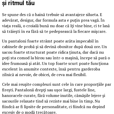
și ritmul tău
Se spune des că o haină trebuie să avantajeze silueta. E
adevărat, desigur, dar formula asta e puțin prea vagă. În
viața reală, o croială bună nu doar că îți vine bine, ci te lasă
să trăiești în ea fără să te pedepsească la fiecare mișcare.
Un pantaloni foarte strâmt poate arăta impecabil în
cabinele de probă și să devină obositor după două ore. Un
sacou foarte structurat poate ridica ținuta, dar dacă nu
poți sta comod la birou sau într-o mașină, începe să pară o
idee frumoasă și atât. Un top foarte scurt poate funcționa
excelent în anumite contexte, însă pentru garderoba
zilnică ai nevoie, de obicei, de ceva mai flexibil.
Cele mai reușite compleuri sunt cele în care proporțiile par
firești. Pantalonii drepți sau ușor largi, fustele line,
hanoracele curate, fără volume inutile, cămășile lejere și
sacourile relaxate tind să reziste mai bine în timp. Nu
fiindcă ar fi lipsite de personalitate, ci fiindcă nu depind
excesiv de o modă trecătoare.