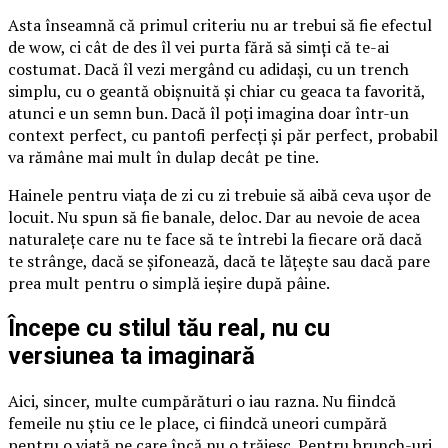
Asta înseamnă că primul criteriu nu ar trebui să fie efectul
de wow, ci cât de des îl vei purta fără să simți că te-ai
costumat. Dacă îl vezi mergând cu adidași, cu un trench
simplu, cu o geantă obișnuită și chiar cu geaca ta favorită,
atunci e un semn bun. Dacă îl poți imagina doar într-un
context perfect, cu pantofi perfecți și păr perfect, probabil
va rămâne mai mult în dulap decât pe tine.
Hainele pentru viața de zi cu zi trebuie să aibă ceva ușor de
locuit. Nu spun să fie banale, deloc. Dar au nevoie de acea
naturalețe care nu te face să te întrebi la fiecare oră dacă
te strânge, dacă se șifonează, dacă te lățește sau dacă pare
prea mult pentru o simplă ieșire după pâine.
Începe cu stilul tău real, nu cu
versiunea ta imaginară
Aici, sincer, multe cumpărături o iau razna. Nu fiindcă
femeile nu știu ce le place, ci fiindcă uneori cumpără
pentru o viață pe care încă nu o trăiesc. Pentru brunch-uri