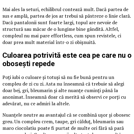
Mai ales la seturi, echilibrul contează mult. Dacă partea de
sus e amplă, partea de jos ar trebui să păstreze o linie clară.
Dacă pantalonii sunt foarte largi, topul are nevoie de
structură sau măcar de o lungime bine gândită. Altfel,
compleul nu mai pare effortless, cum spun revistele, ci
doar prea mult material într-o zi obișnuită.
Culoarea potrivită este cea pe care nu o
obosești repede
Poți iubi o culoare și totuși să nu fie bună pentru un
compleu de zi cu zi. Asta nu înseamnă că trebuie să alegi
doar bej, gri, bleumarin și alte nuanțe cuminți până la
anonimat. Înseamnă doar că merită să observi ce porți cu
adevărat, nu ce admiri la altele.
Nuanțele neutre au avantajul că se combină ușor și obosesc
greu. Un compleu crem, taupe, gri călduț, bleumarin sau
maro ciocolatiu poate fi purtat de multe ori fără să pară