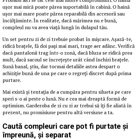
ușor mai mică poate părea suportabilă în cabină. O haină
ușor mai mare poate părea reparabilă din accesorii sau
încălțăminte. În realitate, dacă mărimea nu e bună,
compleul nu va avea viață lungă în dulapul tău.
Un set pentru zi de zi trebuie probat în mișcare. Așază-te,
ridică brațele, fă doi pași mai mari, trage aer adânc. Verifică
dacă pantalonii trag într-o zonă, dacă bluza se ridică prea
mult, dacă sacoul se încrețește urât când închizi brațele.
Sună banal, știu, dar tocmai detaliile astea despart o
achiziție bună de una pe care o regreți discret după prima
purtare.
Mai există și tentația de a cumpăra pentru silueta pe care
speri s-o ai peste o lună. Nu e cea mai dreaptă formă de
optimism. Garderoba de zi cu zi ar trebui să îți fie aliată în
prezent, nu promisiune pentru altă versiune a ta.
Caută compleuri care pot fi purtate și
împreună, și separat