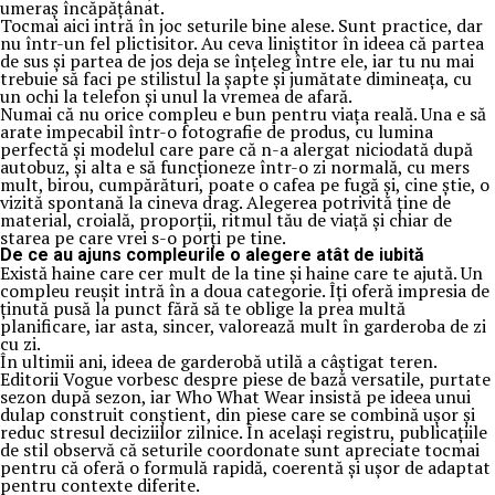
umeraș încăpățânat.
Tocmai aici intră în joc seturile bine alese. Sunt practice, dar
nu într-un fel plictisitor. Au ceva liniștitor în ideea că partea
de sus și partea de jos deja se înțeleg între ele, iar tu nu mai
trebuie să faci pe stilistul la șapte și jumătate dimineața, cu
un ochi la telefon și unul la vremea de afară.
Numai că nu orice compleu e bun pentru viața reală. Una e să
arate impecabil într-o fotografie de produs, cu lumina
perfectă și modelul care pare că n-a alergat niciodată după
autobuz, și alta e să funcționeze într-o zi normală, cu mers
mult, birou, cumpărături, poate o cafea pe fugă și, cine știe, o
vizită spontană la cineva drag. Alegerea potrivită ține de
material, croială, proporții, ritmul tău de viață și chiar de
starea pe care vrei s-o porți pe tine.
De ce au ajuns compleurile o alegere atât de iubită
Există haine care cer mult de la tine și haine care te ajută. Un
compleu reușit intră în a doua categorie. Îți oferă impresia de
ținută pusă la punct fără să te oblige la prea multă
planificare, iar asta, sincer, valorează mult în garderoba de zi
cu zi.
În ultimii ani, ideea de garderobă utilă a câștigat teren.
Editorii Vogue vorbesc despre piese de bază versatile, purtate
sezon după sezon, iar Who What Wear insistă pe ideea unui
dulap construit conștient, din piese care se combină ușor și
reduc stresul deciziilor zilnice. În același registru, publicațiile
de stil observă că seturile coordonate sunt apreciate tocmai
pentru că oferă o formulă rapidă, coerentă și ușor de adaptat
pentru contexte diferite.