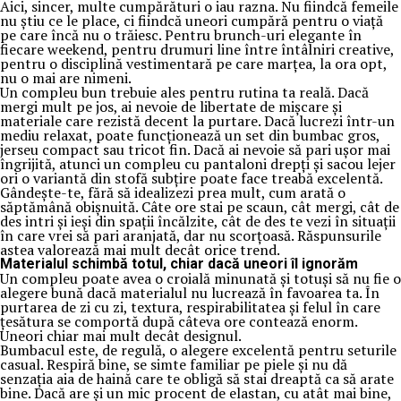
Aici, sincer, multe cumpărături o iau razna. Nu fiindcă femeile
nu știu ce le place, ci fiindcă uneori cumpără pentru o viață
pe care încă nu o trăiesc. Pentru brunch-uri elegante în
fiecare weekend, pentru drumuri line între întâlniri creative,
pentru o disciplină vestimentară pe care marțea, la ora opt,
nu o mai are nimeni.
Un compleu bun trebuie ales pentru rutina ta reală. Dacă
mergi mult pe jos, ai nevoie de libertate de mișcare și
materiale care rezistă decent la purtare. Dacă lucrezi într-un
mediu relaxat, poate funcționează un set din bumbac gros,
jerseu compact sau tricot fin. Dacă ai nevoie să pari ușor mai
îngrijită, atunci un compleu cu pantaloni drepți și sacou lejer
ori o variantă din stofă subțire poate face treabă excelentă.
Gândește-te, fără să idealizezi prea mult, cum arată o
săptămână obișnuită. Câte ore stai pe scaun, cât mergi, cât de
des intri și ieși din spații încălzite, cât de des te vezi în situații
în care vrei să pari aranjată, dar nu scorțoasă. Răspunsurile
astea valorează mai mult decât orice trend.
Materialul schimbă totul, chiar dacă uneori îl ignorăm
Un compleu poate avea o croială minunată și totuși să nu fie o
alegere bună dacă materialul nu lucrează în favoarea ta. În
purtarea de zi cu zi, textura, respirabilitatea și felul în care
țesătura se comportă după câteva ore contează enorm.
Uneori chiar mai mult decât designul.
Bumbacul este, de regulă, o alegere excelentă pentru seturile
casual. Respiră bine, se simte familiar pe piele și nu dă
senzația aia de haină care te obligă să stai dreaptă ca să arate
bine. Dacă are și un mic procent de elastan, cu atât mai bine,