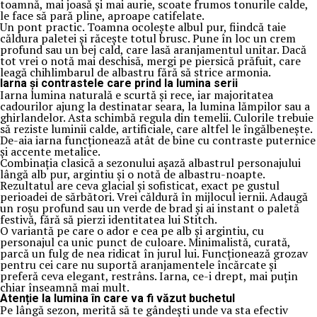
toamnă, mai joasă și mai aurie, scoate frumos tonurile calde,
le face să pară pline, aproape catifelate.
Un pont practic. Toamna ocolește albul pur, fiindcă taie
căldura paletei și răcește totul brusc. Pune în loc un crem
profund sau un bej cald, care lasă aranjamentul unitar. Dacă
tot vrei o notă mai deschisă, mergi pe piersică prăfuit, care
leagă chihlimbarul de albastru fără să strice armonia.
Iarna și contrastele care prind la lumina serii
Iarna lumina naturală e scurtă și rece, iar majoritatea
cadourilor ajung la destinatar seara, la lumina lămpilor sau a
ghirlandelor. Asta schimbă regula din temelii. Culorile trebuie
să reziste luminii calde, artificiale, care altfel le îngălbenește.
De-aia iarna funcționează atât de bine cu contraste puternice
și accente metalice.
Combinația clasică a sezonului așază albastrul personajului
lângă alb pur, argintiu și o notă de albastru-noapte.
Rezultatul are ceva glacial și sofisticat, exact pe gustul
perioadei de sărbători. Vrei căldură în mijlocul iernii. Adaugă
un roșu profund sau un verde de brad și ai instant o paletă
festivă, fără să pierzi identitatea lui Stitch.
O variantă pe care o ador e cea pe alb și argintiu, cu
personajul ca unic punct de culoare. Minimalistă, curată,
parcă un fulg de nea ridicat în jurul lui. Funcționează grozav
pentru cei care nu suportă aranjamentele încărcate și
preferă ceva elegant, restrâns. Iarna, ce-i drept, mai puțin
chiar înseamnă mai mult.
Atenție la lumina în care va fi văzut buchetul
Pe lângă sezon, merită să te gândești unde va sta efectiv