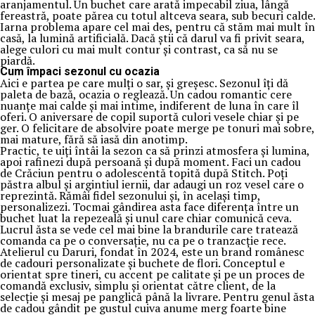
aranjamentul. Un buchet care arată impecabil ziua, lângă
fereastră, poate părea cu totul altceva seara, sub becuri calde.
Iarna problema apare cel mai des, pentru că stăm mai mult în
casă, la lumină artificială. Dacă știi că darul va fi privit seara,
alege culori cu mai mult contur și contrast, ca să nu se
piardă.
Cum împaci sezonul cu ocazia
Aici e partea pe care mulți o sar, și greșesc. Sezonul îți dă
paleta de bază, ocazia o reglează. Un cadou romantic cere
nuanțe mai calde și mai intime, indiferent de luna în care îl
oferi. O aniversare de copil suportă culori vesele chiar și pe
ger. O felicitare de absolvire poate merge pe tonuri mai sobre,
mai mature, fără să iasă din anotimp.
Practic, te uiți întâi la sezon ca să prinzi atmosfera și lumina,
apoi rafinezi după persoană și după moment. Faci un cadou
de Crăciun pentru o adolescentă topită după Stitch. Poți
păstra albul și argintiul iernii, dar adaugi un roz vesel care o
reprezintă. Rămâi fidel sezonului și, în același timp,
personalizezi. Tocmai gândirea asta face diferența între un
buchet luat la repezeală și unul care chiar comunică ceva.
Lucrul ăsta se vede cel mai bine la brandurile care tratează
comanda ca pe o conversație, nu ca pe o tranzacție rece.
Atelierul cu Daruri, fondat în 2024, este un brand românesc
de cadouri personalizate și buchete de flori. Conceptul e
orientat spre tineri, cu accent pe calitate și pe un proces de
comandă exclusiv, simplu și orientat către client, de la
selecție și mesaj pe panglică până la livrare. Pentru genul ăsta
de cadou gândit pe gustul cuiva anume merg foarte bine