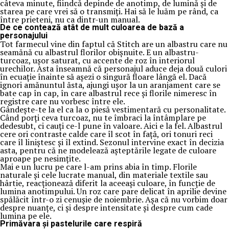
câteva minute, fiindcă depinde de anotimp, de lumină și de
starea pe care vrei să o transmiți. Hai să le luăm pe rând, ca
între prieteni, nu ca dintr-un manual.
De ce contează atât de mult culoarea de bază a
personajului
Tot farmecul vine din faptul că Stitch are un albastru care nu
seamănă cu albastrul florilor obișnuite. E un albastru-
turcoaz, ușor saturat, cu accente de roz în interiorul
urechilor. Asta înseamnă că personajul aduce deja două culori
în ecuație înainte să așezi o singură floare lângă el. Dacă
ignori amănuntul ăsta, ajungi ușor la un aranjament care se
bate cap în cap, în care albastrul rece și florile nimeresc în
registre care nu vorbesc între ele.
Gândește-te la el ca la o piesă vestimentară cu personalitate.
Când porți ceva turcoaz, nu te îmbraci la întâmplare pe
dedesubt, ci cauți ce-l pune în valoare. Aici e la fel. Albastrul
cere ori contraste calde care îl scot în față, ori tonuri reci
care îl liniștesc și îl extind. Sezonul intervine exact în decizia
asta, pentru că ne modelează așteptările legate de culoare
aproape pe nesimțite.
Mai e un lucru pe care l-am prins abia în timp. Florile
naturale și cele lucrate manual, din materiale textile sau
hârtie, reacționează diferit la aceeași culoare, în funcție de
lumina anotimpului. Un roz care pare delicat în aprilie devine
spălăcit într-o zi cenușie de noiembrie. Așa că nu vorbim doar
despre nuanțe, ci și despre intensitate și despre cum cade
lumina pe ele.
Primăvara și pastelurile care respiră