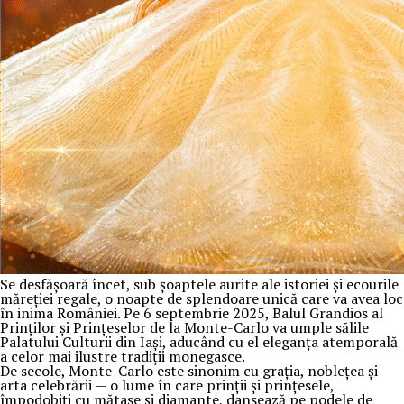
Se desfășoară încet, sub șoaptele aurite ale istoriei și ecourile
măreției regale, o noapte de splendoare unică care va avea loc
în inima României. Pe 6 septembrie 2025, Balul Grandios al
Prinților și Prințeselor de la Monte-Carlo va umple sălile
Palatului Culturii din Iași, aducând cu el eleganța atemporală
a celor mai ilustre tradiții monegasce.
De secole, Monte-Carlo este sinonim cu grația, noblețea și
arta celebrării — o lume în care prinții și prințesele,
împodobiți cu mătase și diamante, dansează pe podele de