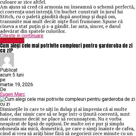
culoare ar zice altfel.
Am ajuns să cred că armonia nu înseamnă o schemă perfectă,
ci coerența unei intenții. Un buchet construit în jurul lui
Stitch, cu o paletă gândită după anotimp și după om,
transmite mai mult decât niște flori frumoase. Spune că
cineva a stat puțin și s-a gândit. Iar asta, sincer, e darul
adevărat din spatele culorilor.
Citeste in continuare
Eveniment
Cum alegi cele mai potrivite compleuri pentru garderoba de zi
cu zi?
Publicat
acum 5 luni
pe
martie 19, 2026
De
Eugen Marc
Diminețile în care te uiți în dulap și ai impresia că ai multe
haine, dar nimic care să se lege într-o ținută coerentă, sunt
mai comune decât ne place să recunoaștem. Nu e vorba
neapărat de lipsă de opțiuni. De multe ori e pur și simplu
oboseala aia mică, domestică, pe care o simți înainte de cafea,
când ai vrea să arăți bine fără să negociezi zece minute cu un