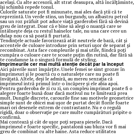
același. Cu alte accesorii, alt strat deasupra, altă încălțăminte,
își schimbă repede tonul.
Culorile saturate pot fi minunate, mai ales dacă știi că te
reprezintă. Un verde stins, un burgundy, un albastru petrol
sau un roz prăfuit pot aduce viață garderobei fără să devină
greu de integrat. Doar că e bine să alegi o nuanță care se
întâlnește deja cu restul hainelor tale, nu una care cere un
dulap nou ca să poată fi purtată.
Tendințele actuale favorizează atât neutrele de bază, cât și
accentele de culoare introduse prin seturi ușor de separat și
recombinat. Asta face compleurile și mai utile, fiindcă poți
cumpăra o culoare care te scoate puțin din rutină, dar fără să
te condamne la o singură formulă de styling.
Imprimeurile cer mai multă atenție decât par la început
Aici părerile sunt împărțite. Unele femei se simt grozav în
imprimeuri și le poartă cu o naturalețe care nu poate fi
învățată. Altele, deși le admiră, au mereu senzația că
imprimeul intră primul într-o încăpere și ele abia apoi.
Pentru garderoba de zi cu zi, un compleu imprimat poate fi o
alegere foarte bună doar dacă motivul nu te limitează prea
mult. Dungile discrete, carourile fine sau motivele geometrice
simple sunt de obicei mai ușor de purtat decât florile foarte
mari ori desenele extrem de contrastante. Nu e o regulă
rigidă, doar o observație pe care multe cumpărături pripite o
confirmă.
Mai contează și cât de ușor poți separa piesele. Dacă
imprimeul e foarte specific, pantalonii sau bluza vor fi mai
greu de combinat cu alte haine. Asta reduce utilitatea