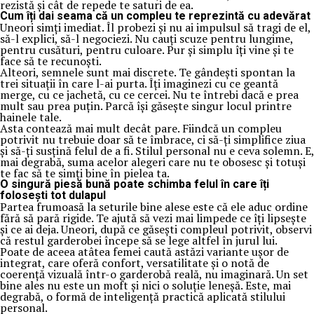
rezistă și cât de repede te saturi de ea.
Cum îți dai seama că un compleu te reprezintă cu adevărat
Uneori simți imediat. Îl probezi și nu ai impulsul să tragi de el,
să-l explici, să-l negociezi. Nu cauți scuze pentru lungime,
pentru cusături, pentru culoare. Pur și simplu îți vine și te
face să te recunoști.
Alteori, semnele sunt mai discrete. Te gândești spontan la
trei situații în care l-ai purta. Îți imaginezi cu ce geantă
merge, cu ce jachetă, cu ce cercei. Nu te întrebi dacă e prea
mult sau prea puțin. Parcă își găsește singur locul printre
hainele tale.
Asta contează mai mult decât pare. Fiindcă un compleu
potrivit nu trebuie doar să te îmbrace, ci să-ți simplifice ziua
și să-ți susțină felul de a fi. Stilul personal nu e ceva solemn. E,
mai degrabă, suma acelor alegeri care nu te obosesc și totuși
te fac să te simți bine în pielea ta.
O singură piesă bună poate schimba felul în care îți
folosești tot dulapul
Partea frumoasă la seturile bine alese este că ele aduc ordine
fără să pară rigide. Te ajută să vezi mai limpede ce îți lipsește
și ce ai deja. Uneori, după ce găsești compleul potrivit, observi
că restul garderobei începe să se lege altfel în jurul lui.
Poate de aceea atâtea femei caută astăzi variante ușor de
integrat, care oferă confort, versatilitate și o notă de
coerență vizuală într-o garderobă reală, nu imaginară. Un set
bine ales nu este un moft și nici o soluție leneșă. Este, mai
degrabă, o formă de inteligență practică aplicată stilului
personal.