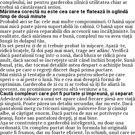
compleului, iar pentru garderoba zilnică utilitatea chiar ar
trebui să cântărească serios.
Mărimea corectă nu este cea care te flatează în oglindă
timp de două minute
Probabil aici se fac cele mai multe compromisuri. O haină ușor
mai mică poate părea suportabilă în cabină. O haină ușor mai
mare poate părea reparabilă din accesorii sau încălțăminte. În
realitate, dacă mărimea nu e bună, compleul nu va avea viață
lungă în dulapul tău.
Un set pentru zi de zi trebuie probat în mișcare. Așază-te,
ridică brațele, fă doi pași mai mari, trage aer adânc. Verifică
dacă pantalonii trag într-o zonă, dacă bluza se ridică prea
mult, dacă sacoul se încrețește urât când închizi brațele. Sună
banal, știu, dar tocmai detaliile astea despart o achiziție bună
de una pe care o regreți discret după prima purtare.
Mai există și tentația de a cumpăra pentru silueta pe care
speri s-o ai peste o lună. Nu e cea mai dreaptă formă de
optimism. Garderoba de zi cu zi ar trebui să îți fie aliată în
prezent, nu promisiune pentru altă versiune a ta.
Caută compleuri care pot fi purtate și împreună, și separat
Adevărata valoare a unui set apare când fiecare piesă are viață
și singură. Poate părea un detaliu secundar, dar nu este. Dacă
pantalonii merg cu tricouri simple, pulovere fine și cămăși
albe, ai câștigat enorm. Dacă partea de sus se potrivește cu
jeanși, fuste sau pantaloni drepți, și mai bine.
Așa se construiește o garderobă inteligentă, nu doar una
ordonată. Un compleu purtat doar în formula lui originală
poate fi frumos, dar nu foarte eficient. În schimb, unul care se