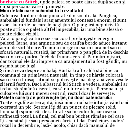
buchete cu Stitch
, unde paleta se poate ajusta după sezon și
după persoana care îl primește.
Mici detalii care schimbă tot rezultatul
Culoarea florilor e doar jumătate din socoteală. Panglica,
ambalajul și fundalul aranjamentului contează enorm, și sunt
exact lucrurile pe care le neglijăm. O panglică nepotrivită
poate strica o paletă altfel impecabilă, iar una bine aleasă o
poate ridica vizibil.
Vara, o panglică turcoaz sau coral prelungește energia
paletei. Iarna, una argintie sau de catifea bordo aduce instant
aerul de sărbătoare. Toamna merge un satin caramel sau o
sfoară naturală, rustică, iar primăvara o panglică de in deschis
sau una roz pudrat închide frumos cercul. Par mărunțișuri,
dar tocmai ele dau impresia că aranjamentul a fost gândit, nu
asamblat pe fugă.
Și încă ceva despre ambalaj. Hârtia kraft caldă stă bine cu
toamna și cu primăvara naturală, în timp ce hârtia colorată
sau cea cu finisaj satinat se potrivește mai degrabă verii vesele
și iernii festive. Dacă albastrul lui Stitch e vedeta, ambalajul ar
trebui să rămână discret, ca să nu fure atenția. Personajul și
culoarea lui sunt mereu centrul, restul doar le servește.
Paleta care ți se potrivește ție, nu doar calendarului
Toate regulile astea ajută, însă nimic nu bate intuiția când o ai
exersată un pic. Sezonul îți dă un punct de plecare solid,
lumina îți spune cât de saturate să fie culorile, iar ocazia
rafinează totul. La final, cel mai bun buchet rămâne cel care
îți seamănă ție sau persoanei căreia i-l dai. Dacă cineva adoră
rozul în decembrie, lasă-l acolo, chiar dacă manualul de