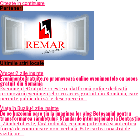
Citeste in continuare
Parteneri
Ultimile stiri locale
Afaceri
2 zile inainte
EvenimenteGratuite.ro promovează online evenimentele cu acces
gratuit din România
EvenimenteGratuite.ro este o platformă online dedicată
promovării evenimentelor cu acces gratuit din România, care
permite publicului să le descopere în...
Viața în Buzău
4 zile inainte
De ce buzoienii care țin la imaginea lor aleg Botoșaniul pentru
transformarea zâmbetului: Standarde internaționale la Dentastic
Zâmbetul este, fără îndoială, cea mai puternică și autentică
formă de comunicare non-verbală. Este cartea noastră de
vizită, un...