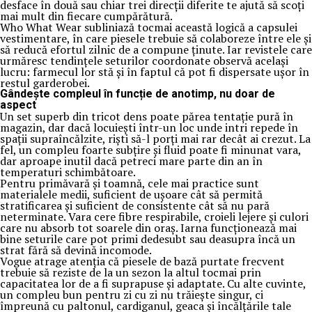
desface în două sau chiar trei direcții diferite te ajută să scoți
mai mult din fiecare cumpărătură.
Who What Wear subliniază tocmai această logică a capsulei
vestimentare, în care piesele trebuie să colaboreze între ele și
să reducă efortul zilnic de a compune ținute. Iar revistele care
urmăresc tendințele seturilor coordonate observă același
lucru: farmecul lor stă și în faptul că pot fi dispersate ușor în
restul garderobei.
Gândește compleul în funcție de anotimp, nu doar de
aspect
Un set superb din tricot dens poate părea tentație pură în
magazin, dar dacă locuiești într-un loc unde intri repede în
spații supraîncălzite, riști să-l porți mai rar decât ai crezut. La
fel, un compleu foarte subțire și fluid poate fi minunat vara,
dar aproape inutil dacă petreci mare parte din an în
temperaturi schimbătoare.
Pentru primăvară și toamnă, cele mai practice sunt
materialele medii, suficient de ușoare cât să permită
stratificarea și suficient de consistente cât să nu pară
neterminate. Vara cere fibre respirabile, croieli lejere și culori
care nu absorb tot soarele din oraș. Iarna funcționează mai
bine seturile care pot primi dedesubt sau deasupra încă un
strat fără să devină incomode.
Vogue atrage atenția că piesele de bază purtate frecvent
trebuie să reziste de la un sezon la altul tocmai prin
capacitatea lor de a fi suprapuse și adaptate. Cu alte cuvinte,
un compleu bun pentru zi cu zi nu trăiește singur, ci
împreună cu paltonul, cardiganul, geaca și încălțările tale