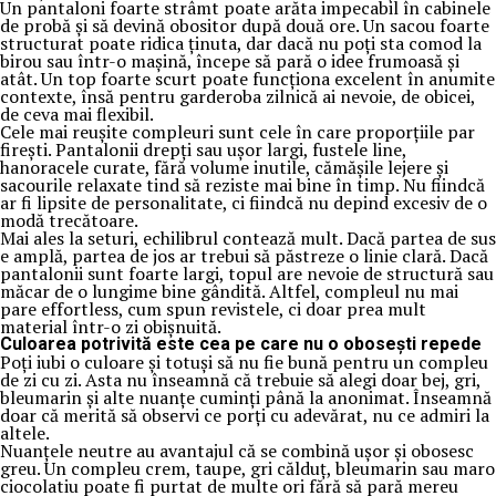
Un pantaloni foarte strâmt poate arăta impecabil în cabinele
de probă și să devină obositor după două ore. Un sacou foarte
structurat poate ridica ținuta, dar dacă nu poți sta comod la
birou sau într-o mașină, începe să pară o idee frumoasă și
atât. Un top foarte scurt poate funcționa excelent în anumite
contexte, însă pentru garderoba zilnică ai nevoie, de obicei,
de ceva mai flexibil.
Cele mai reușite compleuri sunt cele în care proporțiile par
firești. Pantalonii drepți sau ușor largi, fustele line,
hanoracele curate, fără volume inutile, cămășile lejere și
sacourile relaxate tind să reziste mai bine în timp. Nu fiindcă
ar fi lipsite de personalitate, ci fiindcă nu depind excesiv de o
modă trecătoare.
Mai ales la seturi, echilibrul contează mult. Dacă partea de sus
e amplă, partea de jos ar trebui să păstreze o linie clară. Dacă
pantalonii sunt foarte largi, topul are nevoie de structură sau
măcar de o lungime bine gândită. Altfel, compleul nu mai
pare effortless, cum spun revistele, ci doar prea mult
material într-o zi obișnuită.
Culoarea potrivită este cea pe care nu o obosești repede
Poți iubi o culoare și totuși să nu fie bună pentru un compleu
de zi cu zi. Asta nu înseamnă că trebuie să alegi doar bej, gri,
bleumarin și alte nuanțe cuminți până la anonimat. Înseamnă
doar că merită să observi ce porți cu adevărat, nu ce admiri la
altele.
Nuanțele neutre au avantajul că se combină ușor și obosesc
greu. Un compleu crem, taupe, gri călduț, bleumarin sau maro
ciocolatiu poate fi purtat de multe ori fără să pară mereu