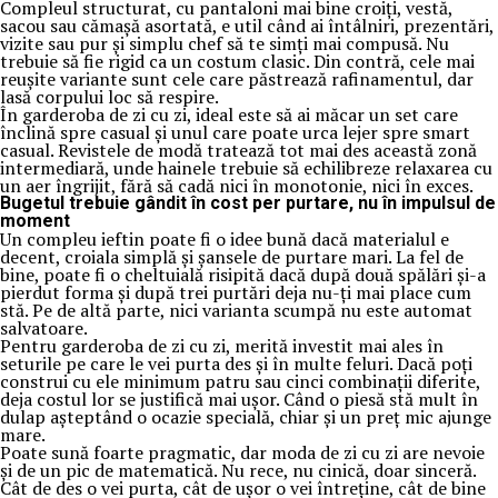
Compleul structurat, cu pantaloni mai bine croiți, vestă,
sacou sau cămașă asortată, e util când ai întâlniri, prezentări,
vizite sau pur și simplu chef să te simți mai compusă. Nu
trebuie să fie rigid ca un costum clasic. Din contră, cele mai
reușite variante sunt cele care păstrează rafinamentul, dar
lasă corpului loc să respire.
În garderoba de zi cu zi, ideal este să ai măcar un set care
înclină spre casual și unul care poate urca lejer spre smart
casual. Revistele de modă tratează tot mai des această zonă
intermediară, unde hainele trebuie să echilibreze relaxarea cu
un aer îngrijit, fără să cadă nici în monotonie, nici în exces.
Bugetul trebuie gândit în cost per purtare, nu în impulsul de
moment
Un compleu ieftin poate fi o idee bună dacă materialul e
decent, croiala simplă și șansele de purtare mari. La fel de
bine, poate fi o cheltuială risipită dacă după două spălări și-a
pierdut forma și după trei purtări deja nu-ți mai place cum
stă. Pe de altă parte, nici varianta scumpă nu este automat
salvatoare.
Pentru garderoba de zi cu zi, merită investit mai ales în
seturile pe care le vei purta des și în multe feluri. Dacă poți
construi cu ele minimum patru sau cinci combinații diferite,
deja costul lor se justifică mai ușor. Când o piesă stă mult în
dulap așteptând o ocazie specială, chiar și un preț mic ajunge
mare.
Poate sună foarte pragmatic, dar moda de zi cu zi are nevoie
și de un pic de matematică. Nu rece, nu cinică, doar sinceră.
Cât de des o vei purta, cât de ușor o vei întreține, cât de bine