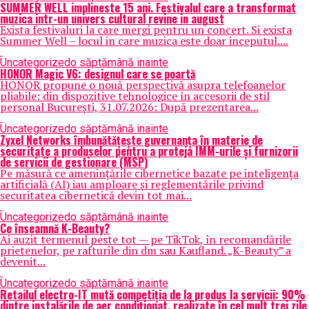
SUMMER WELL implineste 15 ani. Festivalul care a transformat
muzica intr-un univers cultural revine in august
Exista festivaluri la care mergi pentru un concert. Si exista
Summer Well – locul in care muzica este doar inceputul....
Uncategorized
o săptămână inainte
HONOR Magic V6: designul care se poartă
HONOR propune o nouă perspectivă asupra telefoanelor
pliabile: din dispozitive tehnologice în accesorii de stil
personal București, 31.07.2026: După prezentarea...
Uncategorized
o săptămână inainte
Zyxel Networks îmbunătățește guvernanța în materie de
securitate a produselor pentru a proteja IMM-urile și furnizorii
de servicii de gestionare (MSP)
Pe măsură ce amenințările cibernetice bazate pe inteligența
artificială (AI) iau amploare și reglementările privind
securitatea cibernetică devin tot mai...
Uncategorized
o săptămână inainte
Ce înseamnă K-Beauty?
Ai auzit termenul peste tot — pe TikTok, în recomandările
prietenelor, pe rafturile din dm sau Kaufland. „K-Beauty” a
devenit...
Uncategorized
o săptămână inainte
Retailul electro-IT mută competiția de la produs la servicii: 90%
dintre instalările de aer condiționat, realizate în cel mult trei zile