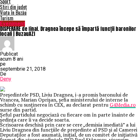
Sport
Știri din județ
Viața în Buzău
Turism
Eveniment
DISPERARE de final. Dragnea începe să împartă funcții baronilor
locali | BuzauAZI
Publicat
acum 8 ani
pe
septembrie 21, 2018
De
Deny
Preşedintele PSD, Liviu Dragnea, i-a promis baronului de
Vrancea, Marian Oprişan, şefia ministerului de interne la
schimb cu susţinerea în CEX, au declarat pentru
G4Media.ro
surse din partid.
Șeful partidului negociază cu fiecare om în parte înainte de
şedinţa care îi va decide soarta.
Scrisoarea deschisă prin care se cere „demisia imediată” a lui
Liviu Dragnea din funcţiile de preşedinte al PSD şi al Camerei
Deputaţilor a fost asumată, iniţial, de un comitet de iniţiativă
format din vicepreşedintele PSD Paul Stănescu, viceprim-