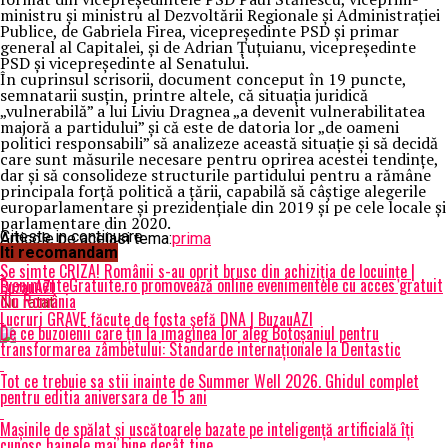
ministru şi ministru al Dezvoltării Regionale şi Administraţiei
Publice, de Gabriela Firea, vicepreşedinte PSD şi primar
general al Capitalei, şi de Adrian Ţuţuianu, vicepreşedinte
PSD şi vicepreşedinte al Senatului.
În cuprinsul scrisorii, document conceput în 19 puncte,
semnatarii susţin, printre altele, că situaţia juridică
„vulnerabilă” a lui Liviu Dragnea „a devenit vulnerabilitatea
majoră a partidului” şi că este de datoria lor „de oameni
politici responsabili” să analizeze această situaţie şi să decidă
care sunt măsurile necesare pentru oprirea acestei tendinţe,
dar şi să consolideze structurile partidului pentru a rămâne
principala forţă politică a ţării, capabilă să câştige alegerile
europarlamentare şi prezidenţiale din 2019 şi pe cele locale şi
parlamentare din 2020.
Citeste in continuare
Articole pe aceiasi tema:
prima
Iti recomandam
Urmatorul
Se simte CRIZA! Românii s-au oprit brusc din achiziția de locuințe |
EvenimenteGratuite.ro promovează online evenimentele cu acces gratuit
BuzauAZI
din România
Nu ratati
Lucruri GRAVE făcute de fosta șefă DNA | BuzauAZI
De ce buzoienii care țin la imaginea lor aleg Botoșaniul pentru
transformarea zâmbetului: Standarde internaționale la Dentastic
Tot ce trebuie sa stii inainte de Summer Well 2026. Ghidul complet
pentru editia aniversara de 15 ani
Mașinile de spălat și uscătoarele bazate pe inteligență artificială îți
cunosc hainele mai bine decât tine