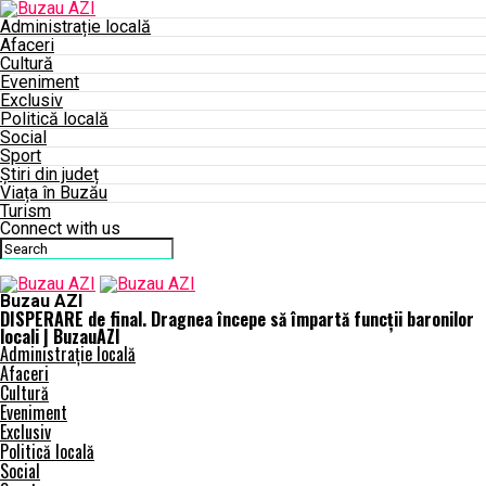
Administrație locală
Afaceri
Cultură
Eveniment
Exclusiv
Politică locală
Social
Sport
Știri din județ
Viața în Buzău
Turism
Connect with us
Buzau AZI
DISPERARE de final. Dragnea începe să împartă funcții baronilor
locali | BuzauAZI
Administrație locală
Afaceri
Cultură
Eveniment
Exclusiv
Politică locală
Social