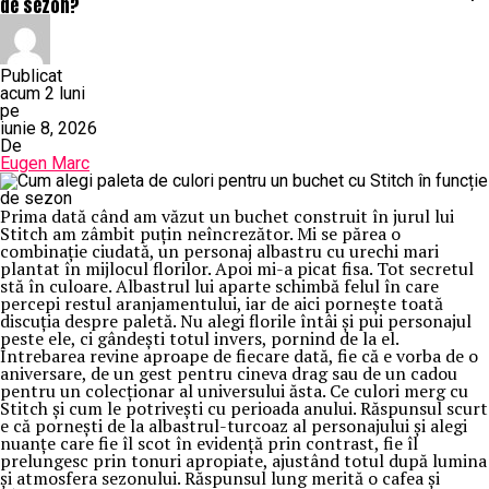
de sezon?
Publicat
acum 2 luni
pe
iunie 8, 2026
De
Eugen Marc
Prima dată când am văzut un buchet construit în jurul lui
Stitch am zâmbit puțin neîncrezător. Mi se părea o
combinație ciudată, un personaj albastru cu urechi mari
plantat în mijlocul florilor. Apoi mi-a picat fisa. Tot secretul
stă în culoare. Albastrul lui aparte schimbă felul în care
percepi restul aranjamentului, iar de aici pornește toată
discuția despre paletă. Nu alegi florile întâi și pui personajul
peste ele, ci gândești totul invers, pornind de la el.
Întrebarea revine aproape de fiecare dată, fie că e vorba de o
aniversare, de un gest pentru cineva drag sau de un cadou
pentru un colecționar al universului ăsta. Ce culori merg cu
Stitch și cum le potrivești cu perioada anului. Răspunsul scurt
e că pornești de la albastrul-turcoaz al personajului și alegi
nuanțe care fie îl scot în evidență prin contrast, fie îl
prelungesc prin tonuri apropiate, ajustând totul după lumina
și atmosfera sezonului. Răspunsul lung merită o cafea și