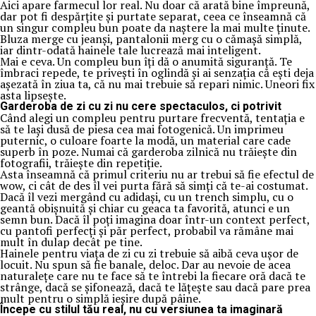
Aici apare farmecul lor real. Nu doar că arată bine împreună,
dar pot fi despărțite și purtate separat, ceea ce înseamnă că
un singur compleu bun poate da naștere la mai multe ținute.
Bluza merge cu jeanși, pantalonii merg cu o cămașă simplă,
iar dintr-odată hainele tale lucrează mai inteligent.
Mai e ceva. Un compleu bun îți dă o anumită siguranță. Te
îmbraci repede, te privești în oglindă și ai senzația că ești deja
așezată în ziua ta, că nu mai trebuie să repari nimic. Uneori fix
asta lipsește.
Garderoba de zi cu zi nu cere spectaculos, ci potrivit
Când alegi un compleu pentru purtare frecventă, tentația e
să te lași dusă de piesa cea mai fotogenică. Un imprimeu
puternic, o culoare foarte la modă, un material care cade
superb în poze. Numai că garderoba zilnică nu trăiește din
fotografii, trăiește din repetiție.
Asta înseamnă că primul criteriu nu ar trebui să fie efectul de
wow, ci cât de des îl vei purta fără să simți că te-ai costumat.
Dacă îl vezi mergând cu adidași, cu un trench simplu, cu o
geantă obișnuită și chiar cu geaca ta favorită, atunci e un
semn bun. Dacă îl poți imagina doar într-un context perfect,
cu pantofi perfecți și păr perfect, probabil va rămâne mai
mult în dulap decât pe tine.
Hainele pentru viața de zi cu zi trebuie să aibă ceva ușor de
locuit. Nu spun să fie banale, deloc. Dar au nevoie de acea
naturalețe care nu te face să te întrebi la fiecare oră dacă te
strânge, dacă se șifonează, dacă te lățește sau dacă pare prea
mult pentru o simplă ieșire după pâine.
Începe cu stilul tău real, nu cu versiunea ta imaginară