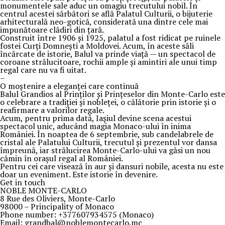
monumentele sale aduc un omagiu trecutului nobil. În
centrul acestei sărbători se află Palatul Culturii, o bijuterie
arhitecturală neo-gotică, considerată una dintre cele mai
impunătoare clădiri din țară.
Construit între 1906 și 1925, palatul a fost ridicat pe ruinele
fostei Curți Domnești a Moldovei. Acum, în aceste săli
încărcate de istorie, Balul va prinde viață — un spectacol de
coroane strălucitoare, rochii ample și amintiri ale unui timp
regal care nu va fi uitat.
–
O moștenire a eleganței care continuă
Balul Grandios al Prinților și Prințeselor din Monte-Carlo este
o celebrare a tradiției și nobleței, o călătorie prin istorie și o
reafirmare a valorilor regale.
Acum, pentru prima dată, Iașiul devine scena acestui
spectacol unic, aducând magia Monaco-ului în inima
României. În noaptea de 6 septembrie, sub candelabrele de
cristal ale Palatului Culturii, trecutul și prezentul vor dansa
împreună, iar strălucirea Monte-Carlo-ului va găsi un nou
cămin în orașul regal al României.
Pentru cei care visează în aur și dansuri nobile, acesta nu este
doar un eveniment. Este istorie în devenire.
Get in touch
NOBLE MONTE-CARLO
8 Rue des Oliviers, Monte-Carlo
98000 – Principality of Monaco
Phone number: +377607934575 (Monaco)
Email: grandbal@noblemontecarlo.mc