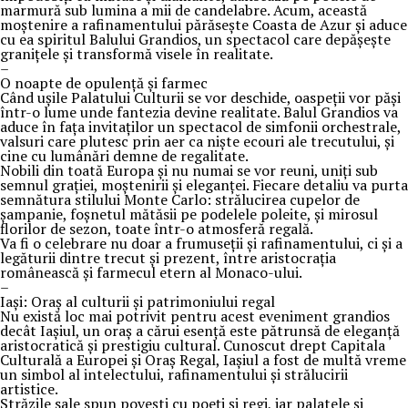
marmură sub lumina a mii de candelabre. Acum, această
moștenire a rafinamentului părăsește Coasta de Azur și aduce
cu ea spiritul Balului Grandios, un spectacol care depășește
granițele și transformă visele în realitate.
–
O noapte de opulență și farmec
Când ușile Palatului Culturii se vor deschide, oaspeții vor păși
într-o lume unde fantezia devine realitate. Balul Grandios va
aduce în fața invitaților un spectacol de simfonii orchestrale,
valsuri care plutesc prin aer ca niște ecouri ale trecutului, și
cine cu lumânări demne de regalitate.
Nobili din toată Europa și nu numai se vor reuni, uniți sub
semnul grației, moștenirii și eleganței. Fiecare detaliu va purta
semnătura stilului Monte Carlo: strălucirea cupelor de
șampanie, foșnetul mătăsii pe podelele poleite, și mirosul
florilor de sezon, toate într-o atmosferă regală.
Va fi o celebrare nu doar a frumuseții și rafinamentului, ci și a
legăturii dintre trecut și prezent, între aristocrația
românească și farmecul etern al Monaco-ului.
–
Iași: Oraș al culturii și patrimoniului regal
Nu există loc mai potrivit pentru acest eveniment grandios
decât Iașiul, un oraș a cărui esență este pătrunsă de eleganță
aristocratică și prestigiu cultural. Cunoscut drept Capitala
Culturală a Europei și Oraș Regal, Iașiul a fost de multă vreme
un simbol al intelectului, rafinamentului și strălucirii
artistice.
Străzile sale spun povești cu poeți și regi, iar palatele și