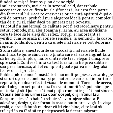
fiindcă se mișcă frumos și nu devine rigid.
Inul este superb, mai ales în sezonul cald, dar trebuie
acceptat cu tot cu firea lui. Se șifonează, iar asta face parte
din farmecul lui. Dacă te enervează orice cută apărută după o
oră de purtare, probabil nu e alegerea ideală pentru compleul
tău de zi cu zi, chiar dacă pe umeraș pare poveste.
Tricotul fin sau jerseul de calitate pot fi extraordinare pentru
seturi comode, mai ales toamna și iarna. Au acea moliciune
care te face să le alegi din reflex. Totuși, e important să
verifici cum se așază în zonele sensibile, la genunchi, la coate,
în jurul șoldurilor, pentru că unele materiale se pot deforma
repede.
Stofa subțire, amestecurile cu viscoză și materialele fluide
sunt foarte bune când vrei o ținută care să arate îngrijit fără
să fie rigidă. În plus, multe dintre ele trec elegant dinspre zi
spre seară. Contează însă ca țesătura să nu fie prea subțire
sau prea lucioasă, altfel compleul poate părea mai degrabă
festiv decât practic.
Publicațiile de modă insistă tot mai mult pe piese versatile, pe
straturi ușor de combinat și pe materiale care susțin purtarea
repetată, nu doar efectul vizual de moment. Tocmai de aceea,
când alegi un set pentru uz frecvent, merită să pui mâna pe
material și să-l judeci cât mai puțin romantic și cât mai sincer.
Croiala bună nu urmează doar corpul, ci și ritmul tău
Se spune des că o haină trebuie să avantajeze silueta. E
adevărat, desigur, dar formula asta e puțin prea vagă. În viața
reală, o croială bună nu doar că îți vine bine, ci te lasă să
trăiești în ea fără să te pedepsească la fiecare mișcare.