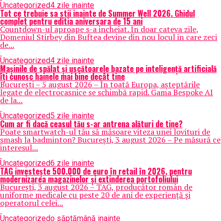
Uncategorized
4 zile inainte
Tot ce trebuie sa stii inainte de Summer Well 2026. Ghidul
complet pentru editia aniversara de 15 ani
Countdown-ul aproape s-a incheiat. In doar cateva zile,
Domeniul Stirbey din Buftea devine din nou locul in care zeci
de...
Uncategorized
4 zile inainte
Mașinile de spălat și uscătoarele bazate pe inteligență artificială
îți cunosc hainele mai bine decât tine
București – 5 august 2026 – În toată Europa, așteptările
legate de electrocasnice se schimbă rapid. Gama Bespoke AI
de la...
Uncategorized
5 zile inainte
Cum ar fi dacă ceasul tău s-ar antrena alături de tine?
Poate smartwatch-ul tău să măsoare viteza unei lovituri de
smash la badminton? București, 3 august 2026 – Pe măsură ce
interesul...
Uncategorized
6 zile inainte
TAG investește 500.000 de euro în retail în 2026, pentru
modernizarea magazinelor și extinderea portofoliului
București, 3 august 2026 – TAG, producător român de
uniforme medicale cu peste 20 de ani de experiență și
operatorul celei...
Uncategorized
o săptămână inainte