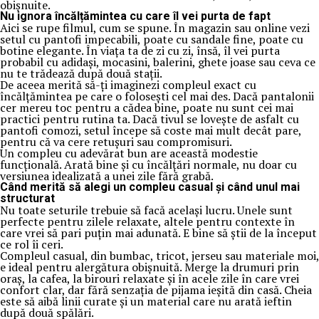
obișnuite.
Nu ignora încălțămintea cu care îl vei purta de fapt
Aici se rupe filmul, cum se spune. În magazin sau online vezi
setul cu pantofi impecabili, poate cu sandale fine, poate cu
botine elegante. În viața ta de zi cu zi, însă, îl vei purta
probabil cu adidași, mocasini, balerini, ghete joase sau ceva ce
nu te trădează după două stații.
De aceea merită să-ți imaginezi compleul exact cu
încălțămintea pe care o folosești cel mai des. Dacă pantalonii
cer mereu toc pentru a cădea bine, poate nu sunt cei mai
practici pentru rutina ta. Dacă tivul se lovește de asfalt cu
pantofi comozi, setul începe să coste mai mult decât pare,
pentru că va cere retușuri sau compromisuri.
Un compleu cu adevărat bun are această modestie
funcțională. Arată bine și cu încălțări normale, nu doar cu
versiunea idealizată a unei zile fără grabă.
Când merită să alegi un compleu casual și când unul mai
structurat
Nu toate seturile trebuie să facă același lucru. Unele sunt
perfecte pentru zilele relaxate, altele pentru contexte în
care vrei să pari puțin mai adunată. E bine să știi de la început
ce rol îi ceri.
Compleul casual, din bumbac, tricot, jerseu sau materiale moi,
e ideal pentru alergătura obișnuită. Merge la drumuri prin
oraș, la cafea, la birouri relaxate și în acele zile în care vrei
confort clar, dar fără senzația de pijama ieșită din casă. Cheia
este să aibă linii curate și un material care nu arată ieftin
după două spălări.