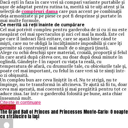
Dacă ești în faza în care vrei să compari variante purtabile și
ușor de adaptat pentru rutina ta, merită să te uiți atent și la
selecții de
compleuri dama
care pun accent pe combinații
deja armonizate și pe piese ce pot fi desprinse și purtate în
mai multe formule.
Ce merită să reții înainte de cumpărare
Cel mai potrivit compleu pentru garderoba de zi cu zi nu este
neapărat cel mai spectaculos și nici cel mai la modă. Este cel
pe care îl îmbraci fără ezitare, care se așază bine când te
miști, care nu te obligă la încălțăminte imposibilă și care îți
permite să construiești mai mult de o singură ținută.
Alege cu ochii deschiși spre material, croială, proporții și felul
în care arată după câteva ore, nu doar după două minute în
oglindă. Gândește-l în raport cu viața ta reală, cu
temperatura de afară, cu drumurile tale, cu obiceiurile tale și,
poate cel mai important, cu felul în care vrei să te simți într-
o zi obișnuită.
Un compleu bun are ceva liniștit în el. Nu te strigă, nu te
împinge, nu te transformă în altcineva. Te ajută să fii tu, doar
ceva mai așezată, mai coerentă și mai pregătită pentru tot ce
aduce ziua. Iar într-o garderobă folosită pe bune, asta chiar
înseamnă mult.
Citeste in continuare
Cultură
The Grand Ball of Princes and Princesses Monte-Carlo: O noapte
cu strălucire la Iași