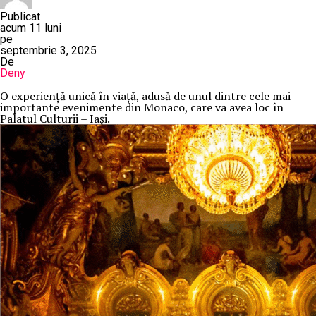
Publicat
acum 11 luni
pe
septembrie 3, 2025
De
Deny
O
experiență unică în viață, adusă de unul dintre cele mai
importante evenimente din Monaco, care va avea loc în
Palatul Culturii – Iași.