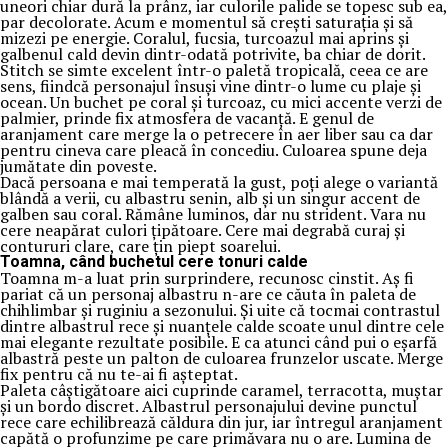
uneori chiar dură la prânz, iar culorile palide se topesc sub ea,
par decolorate. Acum e momentul să crești saturația și să
mizezi pe energie. Coralul, fucsia, turcoazul mai aprins și
galbenul cald devin dintr-odată potrivite, ba chiar de dorit.
Stitch se simte excelent într-o paletă tropicală, ceea ce are
sens, fiindcă personajul însuși vine dintr-o lume cu plaje și
ocean. Un buchet pe coral și turcoaz, cu mici accente verzi de
palmier, prinde fix atmosfera de vacanță. E genul de
aranjament care merge la o petrecere în aer liber sau ca dar
pentru cineva care pleacă în concediu. Culoarea spune deja
jumătate din poveste.
Dacă persoana e mai temperată la gust, poți alege o variantă
blândă a verii, cu albastru senin, alb și un singur accent de
galben sau coral. Rămâne luminos, dar nu strident. Vara nu
cere neapărat culori țipătoare. Cere mai degrabă curaj și
contururi clare, care țin piept soarelui.
Toamna, când buchetul cere tonuri calde
Toamna m-a luat prin surprindere, recunosc cinstit. Aș fi
pariat că un personaj albastru n-are ce căuta în paleta de
chihlimbar și ruginiu a sezonului. Și uite că tocmai contrastul
dintre albastrul rece și nuanțele calde scoate unul dintre cele
mai elegante rezultate posibile. E ca atunci când pui o eșarfă
albastră peste un palton de culoarea frunzelor uscate. Merge
fix pentru că nu te-ai fi așteptat.
Paleta câștigătoare aici cuprinde caramel, terracotta, muștar
și un bordo discret. Albastrul personajului devine punctul
rece care echilibrează căldura din jur, iar întregul aranjament
capătă o profunzime pe care primăvara nu o are. Lumina de