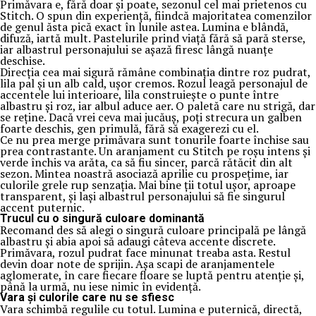
Primăvara e, fără doar și poate, sezonul cel mai prietenos cu
Stitch. O spun din experiență, fiindcă majoritatea comenzilor
de genul ăsta pică exact în lunile astea. Lumina e blândă,
difuză, iartă mult. Pastelurile prind viață fără să pară sterse,
iar albastrul personajului se așază firesc lângă nuanțe
deschise.
Direcția cea mai sigură rămâne combinația dintre roz pudrat,
lila pal și un alb cald, ușor cremos. Rozul leagă personajul de
accentele lui interioare, lila construiește o punte între
albastru și roz, iar albul aduce aer. O paletă care nu strigă, dar
se reține. Dacă vrei ceva mai jucăuș, poți strecura un galben
foarte deschis, gen primulă, fără să exagerezi cu el.
Ce nu prea merge primăvara sunt tonurile foarte închise sau
prea contrastante. Un aranjament cu Stitch pe roșu intens și
verde închis va arăta, ca să fiu sincer, parcă rătăcit din alt
sezon. Mintea noastră asociază aprilie cu prospețime, iar
culorile grele rup senzația. Mai bine ții totul ușor, aproape
transparent, și lași albastrul personajului să fie singurul
accent puternic.
Trucul cu o singură culoare dominantă
Recomand des să alegi o singură culoare principală pe lângă
albastru și abia apoi să adaugi câteva accente discrete.
Primăvara, rozul pudrat face minunat treaba asta. Restul
devin doar note de sprijin. Așa scapi de aranjamentele
aglomerate, în care fiecare floare se luptă pentru atenție și,
până la urmă, nu iese nimic în evidență.
Vara și culorile care nu se sfiesc
Vara schimbă regulile cu totul. Lumina e puternică, directă,