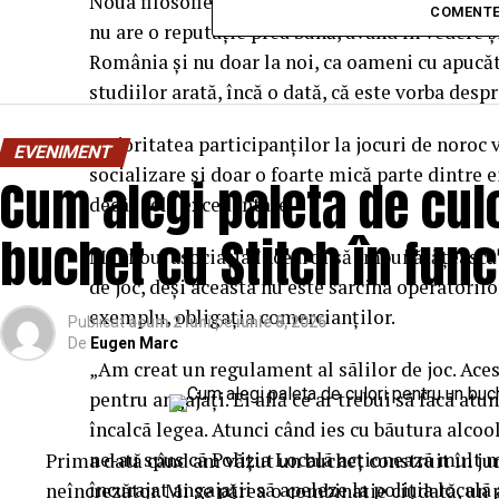
Noua filosofie se centrează pe recunoaşterea di
COMENTE
nu are o reputaţie prea bună, având în vedere şi
România şi nu doar la noi, ca oameni cu apucătur
studiilor arată, încă o dată, că este vorba desp
Majoritatea participanţilor la jocuri de noroc v
EVENIMENT
socializare şi doar o foarte mică parte dintre e
Cum alegi paleta de cul
decât cele excedentare.
buchet cu Stitch în fun
Mai nou, asociaţia încearcă să îmbunătăţească 
de joc, deşi aceasta nu este sarcina operatoril
exemplu, obligaţia comercianţilor.
Publicat
acum 2 luni
pe
iunie 8, 2026
De
Eugen Marc
„Am creat un regulament al sãlilor de joc. Aces
pentru angajaţi. Ei află ce ar trebui sã facã atu
încalcã legea. Atunci când ies cu bãutura alcoo
ne-au spus cã Poliţia Localã acţioneazã mult m
Prima dată când am văzut un buchet construit în ju
încurajat angajaţii sã apeleze la poliţia localã 
neîncrezător. Mi se părea o combinație ciudată, un 