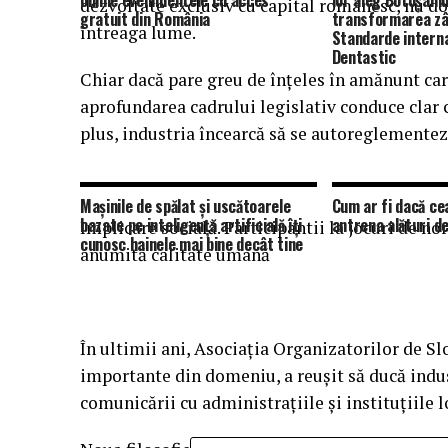
online evenimentele cu acces
lor aleg Botoșani
dezvoltate exclusiv cu capital românesc, nu doa
gratuit din România
transformarea zâ
întreaga lume.
Standarde interna
Dentastic
Chiar dacă pare greu de înţeles în amănunt care
aprofundarea cadrului legislativ conduce clar 
plus, industria încearcă să se autoreglementez
Mașinile de spălat și uscătoarele
Cum ar fi dacă ce
bazate pe inteligență artificială îți
antrena alături de
Implicare socială. Participantii la jocuri de no
cunosc hainele mai bine decât tine
anumită calitate umană
În ultimii ani, Asociaţia Organizatorilor de
importante din domeniu, a reuşit să ducă indust
comunicării cu administraţiile şi instituţiile l