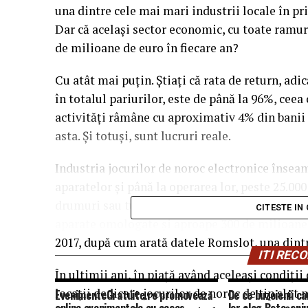
una dintre cele mai mari industrii locale în pr
Dar că acelaşi sector economic, cu toate ramur
de milioane de euro în fiecare an?
Cu atât mai puţin.
Știaţi că rata de return, adi
în totalul pariurilor, este de până la 96%, cee
activităţi râmâne cu aproximativ 4% din banii 
asta. Și totuşi, sunt lucruri reale.
Industria jocurilor de noroc electronice înseam
aparatelor şi până la operarea lor, peste 25.00
drumuri sau turism) şi un număr mai mare în ac
CITESTE IN
aparate omologate şi aproape 300 de milioane d
2017, după cum arată datele Romslot, una dint
ITI RE
În ultimii ani, în piaţă având aceleaşi condiţii
locaţii dedicate jocurilor de noroc de tip slot 
EvenimenteGratuite.ro promovează
De ce buzoienii ca