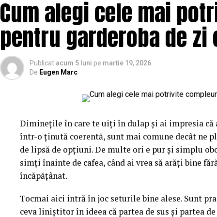
Cum alegi cele mai potr
obișnuite. E un albastru-turcoaz, ușor saturat, cu ac
înseamnă că personajul aduce deja două culori în ecu
pentru garderoba de zi 
lângă el. Dacă ignori amănuntul ăsta, ajungi ușor la
care albastrul rece și florile nimeresc în registre ca
Publicat
acum 5 luni
pe
martie 19, 2026
De
Eugen Marc
Gândește-te la el ca la o piesă vestimentară cu pers
îmbraci la întâmplare pe dedesubt, ci cauți ce-l pune 
ori contraste calde care îl scot în față, ori tonuri rec
intervine exact în decizia asta, pentru că ne model
Diminețile în care te uiți în dulap și ai impresia că
pe nesimțite.
într-o ținută coerentă, sunt mai comune decât ne p
Mai e un lucru pe care l-am prins abia în timp. Flori
de lipsă de opțiuni. De multe ori e pur și simplu ob
materiale textile sau hârtie, reacționează diferit la
simți înainte de cafea, când ai vrea să arăți bine f
anotimpului. Un roz care pare delicat în aprilie devi
încăpățânat.
noiembrie. Așa că nu vorbim doar despre nuanțe, ci 
Tocmai aici intră în joc seturile bine alese. Sunt prac
lumina pe ele.
ceva liniștitor în ideea că partea de sus și partea de 