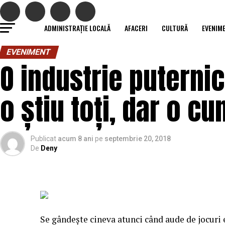
ADMINISTRAȚIE LOCALĂ
AFACERI
CULTURĂ
EVENIM
EVENIMENT
O industrie puterni
o știu toți, dar o cu
Publicat
acum 8 ani
pe
septembrie 20, 2018
De
Deny
Se gândeşte cineva atunci când aude de jocuri 