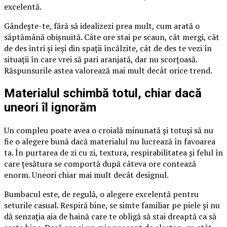
excelentă.
Gândește-te, fără să idealizezi prea mult, cum arată o
săptămână obișnuită. Câte ore stai pe scaun, cât mergi, cât
de des intri și ieși din spații încălzite, cât de des te vezi în
situații în care vrei să pari aranjată, dar nu scorțoasă.
Răspunsurile astea valorează mai mult decât orice trend.
Materialul schimbă totul, chiar dacă
uneori îl ignorăm
Un compleu poate avea o croială minunată și totuși să nu
fie o alegere bună dacă materialul nu lucrează în favoarea
ta. În purtarea de zi cu zi, textura, respirabilitatea și felul în
care țesătura se comportă după câteva ore contează
enorm. Uneori chiar mai mult decât designul.
Bumbacul este, de regulă, o alegere excelentă pentru
seturile casual. Respiră bine, se simte familiar pe piele și nu
dă senzația aia de haină care te obligă să stai dreaptă ca să