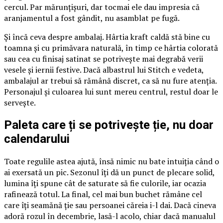
cercul. Par mărunțișuri, dar tocmai ele dau impresia că
aranjamentul a fost gândit, nu asamblat pe fugă.
Și încă ceva despre ambalaj. Hârtia kraft caldă stă bine cu
toamna și cu primăvara naturală, în timp ce hârtia colorată
sau cea cu finisaj satinat se potrivește mai degrabă verii
vesele și iernii festive. Dacă albastrul lui Stitch e vedeta,
ambalajul ar trebui să rămână discret, ca să nu fure atenția.
Personajul și culoarea lui sunt mereu centrul, restul doar le
servește.
Paleta care ți se potrivește ție, nu doar
calendarului
Toate regulile astea ajută, însă nimic nu bate intuiția când o
ai exersată un pic. Sezonul îți dă un punct de plecare solid,
lumina îți spune cât de saturate să fie culorile, iar ocazia
rafinează totul. La final, cel mai bun buchet rămâne cel
care îți seamănă ție sau persoanei căreia i-l dai. Dacă cineva
adoră rozul în decembrie, lasă-l acolo, chiar dacă manualul