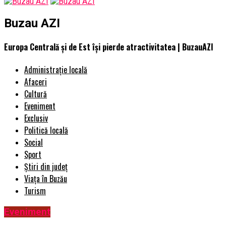
Buzau AZI
Europa Centrală și de Est își pierde atractivitatea | BuzauAZI
Administrație locală
Afaceri
Cultură
Eveniment
Exclusiv
Politică locală
Social
Sport
Știri din județ
Viața în Buzău
Turism
Eveniment