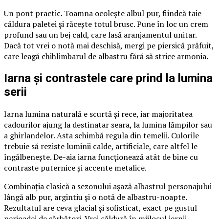
Un pont practic. Toamna ocolește albul pur, fiindcă taie
căldura paletei și răcește totul brusc. Pune în loc un crem
profund sau un bej cald, care lasă aranjamentul unitar.
Dacă tot vrei o notă mai deschisă, mergi pe piersică prăfuit,
care leagă chihlimbarul de albastru fără să strice armonia.
Iarna și contrastele care prind la lumina
serii
Iarna lumina naturală e scurtă și rece, iar majoritatea
cadourilor ajung la destinatar seara, la lumina lămpilor sau
a ghirlandelor. Asta schimbă regula din temelii. Culorile
trebuie să reziste luminii calde, artificiale, care altfel le
îngălbenește. De-aia iarna funcționează atât de bine cu
contraste puternice și accente metalice.
Combinația clasică a sezonului așază albastrul personajului
lângă alb pur, argintiu și o notă de albastru-noapte.
Rezultatul are ceva glacial și sofisticat, exact pe gustul
perioadei de sărbători. Vrei căldură în mijlocul iernii.