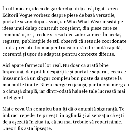
În ultimii ani, ideea de garderobă utilă a câștigat teren.
Editorii Vogue vorbesc despre piese de bază versatile,
purtate sezon după sezon, iar Who What Wear insistă pe
ideea unui dulap construit conștient, din piese care se
combină ușor și reduc stresul deciziilor zilnice. În același
registru, publicațiile de stil observă că seturile coordonate
sunt apreciate tocmai pentru că oferă o formulă rapidă,
coerentă și ușor de adaptat pentru contexte diferite.
Aici apare farmecul lor real. Nu doar că arată bine
împreună, dar pot fi despărțite și purtate separat, ceea ce
înseamnă că un singur compleu bun poate da naștere la
mai multe ținute. Bluza merge cu jeanși, pantalonii merg cu
o cămașă simplă, iar dintr-odată hainele tale lucrează mai
inteligent.
Mai e ceva. Un compleu bun îți dă o anumită siguranță. Te
îmbraci repede, te privești în oglindă și ai senzația că ești
deja așezată în ziua ta, că nu mai trebuie să repari nimic.
Uneori fix asta lipsește.