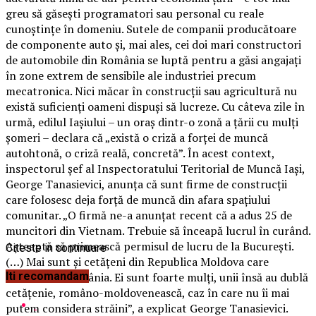
greu să găseşti programatori sau personal cu reale
cunoştinţe în domeniu. Sutele de companii producătoare
de componente auto şi, mai ales, cei doi mari constructori
de automobile din România se luptă pentru a găsi angajaţi
în zone extrem de sensibile ale industriei precum
mecatronica.
Nici măcar în construcţii sau agricultură nu
există suficienţi oameni dispuşi să lucreze. Cu câteva zile în
urmă, edilul Iaşiului – un oraş dintr-o zonă a ţării cu mulţi
şomeri – declara că „există o criză a forţei de muncă
autohtonă, o criză reală, concretă”. În acest context,
inspectorul şef al Inspectoratului Teritorial de Muncă Iaşi,
George Tanasievici, anunţa că sunt firme de construcţii
care folosesc deja forţă de muncă din afara spaţiului
comunitar. „O firmă ne-a anunţat recent că a adus 25 de
muncitori din Vietnam. Trebuie să înceapă lucrul în curând.
Aşteaptă să primească permisul de lucru de la Bucureşti.
Citeste in continuare
(…) Mai sunt şi cetăţeni din Republica Moldova care
lucrează în România. Ei sunt foarte mulţi, unii însă au dublă
Iti recomandam
cetăţenie, româno-moldovenească, caz în care nu îi mai
putem considera străini”, a explicat George Tanasievici.