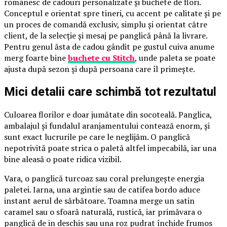
românesc de cadouri personalizate și buchete de flori.
Conceptul e orientat spre tineri, cu accent pe calitate și pe
un proces de comandă exclusiv, simplu și orientat către
client, de la selecție și mesaj pe panglică până la livrare.
Pentru genul ăsta de cadou gândit pe gustul cuiva anume
merg foarte bine
buchete cu Stitch
, unde paleta se poate
ajusta după sezon și după persoana care îl primește.
Mici detalii care schimbă tot rezultatul
Culoarea florilor e doar jumătate din socoteală. Panglica,
ambalajul și fundalul aranjamentului contează enorm, și
sunt exact lucrurile pe care le neglijăm. O panglică
nepotrivită poate strica o paletă altfel impecabilă, iar una
bine aleasă o poate ridica vizibil.
Vara, o panglică turcoaz sau coral prelungește energia
paletei. Iarna, una argintie sau de catifea bordo aduce
instant aerul de sărbătoare. Toamna merge un satin
caramel sau o sfoară naturală, rustică, iar primăvara o
panglică de in deschis sau una roz pudrat închide frumos