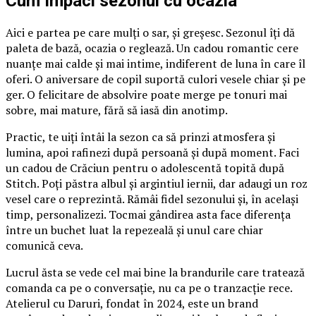
Cum împaci sezonul cu ocazia
Aici e partea pe care mulți o sar, și greșesc. Sezonul îți dă
paleta de bază, ocazia o reglează. Un cadou romantic cere
nuanțe mai calde și mai intime, indiferent de luna în care îl
oferi. O aniversare de copil suportă culori vesele chiar și pe
ger. O felicitare de absolvire poate merge pe tonuri mai
sobre, mai mature, fără să iasă din anotimp.
Practic, te uiți întâi la sezon ca să prinzi atmosfera și
lumina, apoi rafinezi după persoană și după moment. Faci
un cadou de Crăciun pentru o adolescentă topită după
Stitch. Poți păstra albul și argintiul iernii, dar adaugi un roz
vesel care o reprezintă. Rămâi fidel sezonului și, în același
timp, personalizezi. Tocmai gândirea asta face diferența
între un buchet luat la repezeală și unul care chiar
comunică ceva.
Lucrul ăsta se vede cel mai bine la brandurile care tratează
comanda ca pe o conversație, nu ca pe o tranzacție rece.
Atelierul cu Daruri, fondat în 2024, este un brand