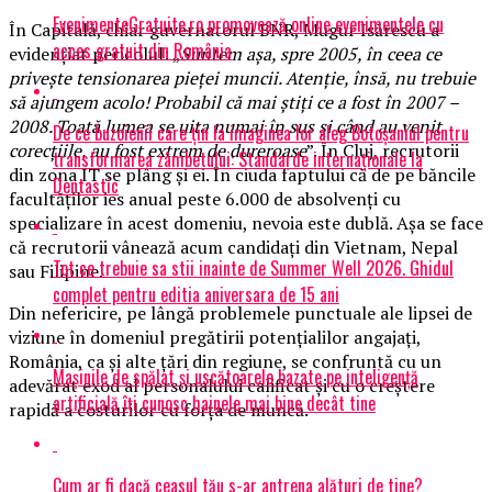
EvenimenteGratuite.ro promovează online evenimentele cu
În Capitală, chiar guvernatorul BNR, Mugur Isărescu a
acces gratuit din România
evidenţiat pericolul: „
Suntem aşa, spre 2005, în ceea ce
priveşte tensionarea pieţei muncii. Atenţie, însă, nu trebuie
să ajungem acolo! Probabil că mai ştiţi ce a fost în 2007 –
2008. Toată lumea se uita numai în sus şi când au venit
De ce buzoienii care țin la imaginea lor aleg Botoșaniul pentru
corecţiile, au fost extrem de dureroase
”. În Cluj, recrutorii
transformarea zâmbetului: Standarde internaționale la
din zona IT se plâng şi ei. În ciuda faptului că de pe băncile
Dentastic
facultăţilor ies anual peste 6.000 de absolvenţi cu
specializare în acest domeniu, nevoia este dublă. Aşa se face
că recrutorii vânează acum candidaţi din Vietnam, Nepal
Tot ce trebuie sa stii inainte de Summer Well 2026. Ghidul
sau Filipine.
complet pentru editia aniversara de 15 ani
Din nefericire, pe lângă problemele punctuale ale lipsei de
viziune în domeniul pregătirii potenţialilor angajaţi,
România, ca şi alte ţări din regiune, se confruntă cu un
Mașinile de spălat și uscătoarele bazate pe inteligență
adevărat exod al personalului calificat şi cu o creştere
artificială îți cunosc hainele mai bine decât tine
rapidă a costurilor cu forţa de muncă.
Cum ar fi dacă ceasul tău s-ar antrena alături de tine?