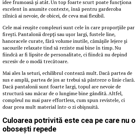
idee frumoasă și atât. Un top foarte scurt poate funcționa
excelent în anumite contexte, însă pentru garderoba
zilnică ai nevoie, de obicei, de ceva mai flexibil.
Cele mai reușite compleuri sunt cele în care proporțiile par
firești. Pantalonii drepți sau ușor largi, fustele line,
hanoracele curate, fără volume inutile, cămășile lejere și
sacourile relaxate tind să reziste mai bine în timp. Nu
fiindcă ar fi lipsite de personalitate, ci fiindcă nu depind
excesiv de o modă trecătoare.
Mai ales la seturi, echilibrul contează mult. Dacă partea de
sus e amplă, partea de jos ar trebui să păstreze o linie clară.
Dacă pantalonii sunt foarte largi, topul are nevoie de
structură sau măcar de o lungime bine gândită. Altfel,
compleul nu mai pare effortless, cum spun revistele, ci
doar prea mult material într-o zi obișnuită.
Culoarea potrivită este cea pe care nu o
obosești repede