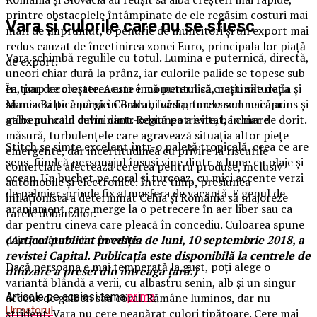
printre obstacolele întâmpinate de ele regăsim costuri mai
Vara și culorile care nu se sfiesc
mari de împrumut, o penurie de muncitori şi un export mai
redus cauzat de încetinirea zonei Euro, principala lor piaţă
Vara schimbă regulile cu totul. Lumina e puternică, directă,
de export.
uneori chiar dură la prânz, iar culorile palide se topesc sub
În timp ce creşterea este încă puternică, naţiunile de la
ea, par decolorate. Acum e momentul să crești saturația și
Marea Baltică până în Balcani văd primele semne că au
să mizezi pe energie. Coralul, fucsia, turcoazul mai aprins și
atins punctul culminant. Regiunea a evitat, în mare
galbenul cald devin dintr-odată potrivite, ba chiar de dorit.
măsură, turbulenţele care agravează situaţia altor pieţe
Stitch se simte excelent într-o paletă tropicală, ceea ce are
emergente, dar incertitudinea cu privire la riscurile
sens, fiindcă personajul însuși vine dintr-o lume cu plaje și
comerciale afectează cererea pentru produse, inclusiv
ocean. Un buchet pe coral și turcoaz, cu mici accente verzi
automobile şi electronice. Între timp, presiunea
de palmier, prinde fix atmosfera de vacanță. E genul de
inflaţionistă a determinat Cehia şi România să majoreze
aranjament care merge la o petrecere în aer liber sau ca
ratele dobânzilor.
dar pentru cineva care pleacă în concediu. Culoarea spune
(Articol publicat în ediţia de luni, 10 septembrie 2018, a
deja jumătate din poveste.
revistei Capital. Publicaţia este disponibilă la centrele de
Dacă persoana e mai temperată la gust, poți alege o
difuzare a presei din întreaga ţară.)
variantă blândă a verii, cu albastru senin, alb și un singur
Articole pe aceiasi tema:
prima
accent de galben sau coral. Rămâne luminos, dar nu
Urmatorul
strident. Vara nu cere neapărat culori țipătoare. Cere mai