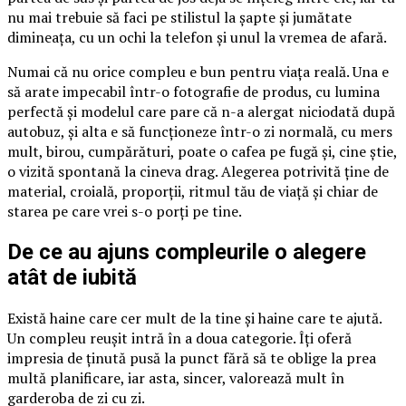
nu mai trebuie să faci pe stilistul la șapte și jumătate
dimineața, cu un ochi la telefon și unul la vremea de afară.
Numai că nu orice compleu e bun pentru viața reală. Una e
să arate impecabil într-o fotografie de produs, cu lumina
perfectă și modelul care pare că n-a alergat niciodată după
autobuz, și alta e să funcționeze într-o zi normală, cu mers
mult, birou, cumpărături, poate o cafea pe fugă și, cine știe,
o vizită spontană la cineva drag. Alegerea potrivită ține de
material, croială, proporții, ritmul tău de viață și chiar de
starea pe care vrei s-o porți pe tine.
De ce au ajuns compleurile o alegere
atât de iubită
Există haine care cer mult de la tine și haine care te ajută.
Un compleu reușit intră în a doua categorie. Îți oferă
impresia de ținută pusă la punct fără să te oblige la prea
multă planificare, iar asta, sincer, valorează mult în
garderoba de zi cu zi.