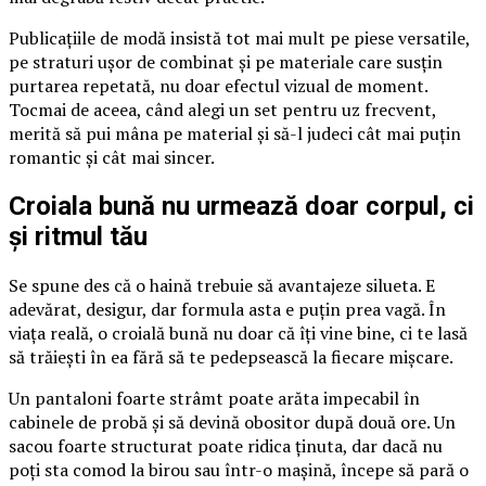
Publicațiile de modă insistă tot mai mult pe piese versatile,
pe straturi ușor de combinat și pe materiale care susțin
purtarea repetată, nu doar efectul vizual de moment.
Tocmai de aceea, când alegi un set pentru uz frecvent,
merită să pui mâna pe material și să-l judeci cât mai puțin
romantic și cât mai sincer.
Croiala bună nu urmează doar corpul, ci
și ritmul tău
Se spune des că o haină trebuie să avantajeze silueta. E
adevărat, desigur, dar formula asta e puțin prea vagă. În
viața reală, o croială bună nu doar că îți vine bine, ci te lasă
să trăiești în ea fără să te pedepsească la fiecare mișcare.
Un pantaloni foarte strâmt poate arăta impecabil în
cabinele de probă și să devină obositor după două ore. Un
sacou foarte structurat poate ridica ținuta, dar dacă nu
poți sta comod la birou sau într-o mașină, începe să pară o