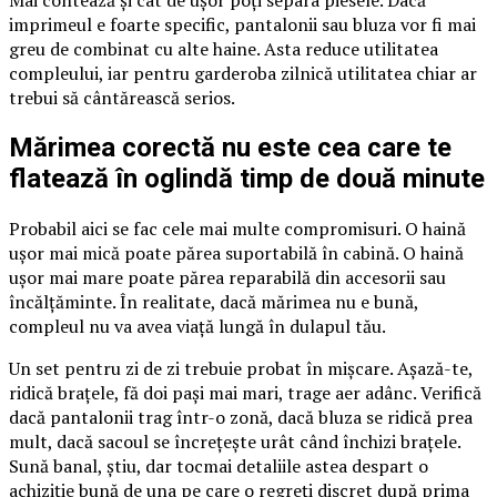
Mai contează și cât de ușor poți separa piesele. Dacă
imprimeul e foarte specific, pantalonii sau bluza vor fi mai
greu de combinat cu alte haine. Asta reduce utilitatea
compleului, iar pentru garderoba zilnică utilitatea chiar ar
trebui să cântărească serios.
Mărimea corectă nu este cea care te
flatează în oglindă timp de două minute
Probabil aici se fac cele mai multe compromisuri. O haină
ușor mai mică poate părea suportabilă în cabină. O haină
ușor mai mare poate părea reparabilă din accesorii sau
încălțăminte. În realitate, dacă mărimea nu e bună,
compleul nu va avea viață lungă în dulapul tău.
Un set pentru zi de zi trebuie probat în mișcare. Așază-te,
ridică brațele, fă doi pași mai mari, trage aer adânc. Verifică
dacă pantalonii trag într-o zonă, dacă bluza se ridică prea
mult, dacă sacoul se încrețește urât când închizi brațele.
Sună banal, știu, dar tocmai detaliile astea despart o
achiziție bună de una pe care o regreți discret după prima