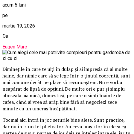
acum 5 luni
pe
martie 19, 2026
De
Eugen Marc
Diminețile în care te uiți în dulap și ai impresia că ai multe
haine, dar nimic care să se lege într-o ținută coerentă, sunt
mai comune decât ne place să recunoaștem. Nu e vorba
neapărat de lipsă de opțiuni. De multe ori e pur și simplu
oboseala aia mică, domestică, pe care o simți înainte de
cafea, când ai vrea să arăți bine fără să negociezi zece
minute cu un umeraș încăpățânat.
Tocmai aici intră în joc seturile bine alese. Sunt practice,
dar nu într-un fel plictisitor. Au ceva liniștitor în ideea că
partea de sus și partea de jos deja se înțeleg între ele, iar tu