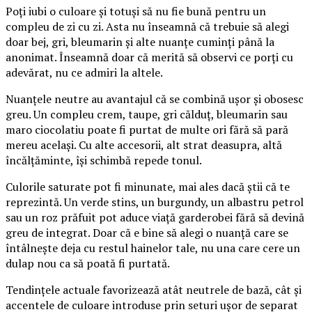
Poți iubi o culoare și totuși să nu fie bună pentru un
compleu de zi cu zi. Asta nu înseamnă că trebuie să alegi
doar bej, gri, bleumarin și alte nuanțe cuminți până la
anonimat. Înseamnă doar că merită să observi ce porți cu
adevărat, nu ce admiri la altele.
Nuanțele neutre au avantajul că se combină ușor și obosesc
greu. Un compleu crem, taupe, gri călduț, bleumarin sau
maro ciocolatiu poate fi purtat de multe ori fără să pară
mereu același. Cu alte accesorii, alt strat deasupra, altă
încălțăminte, își schimbă repede tonul.
Culorile saturate pot fi minunate, mai ales dacă știi că te
reprezintă. Un verde stins, un burgundy, un albastru petrol
sau un roz prăfuit pot aduce viață garderobei fără să devină
greu de integrat. Doar că e bine să alegi o nuanță care se
întâlnește deja cu restul hainelor tale, nu una care cere un
dulap nou ca să poată fi purtată.
Tendințele actuale favorizează atât neutrele de bază, cât și
accentele de culoare introduse prin seturi ușor de separat