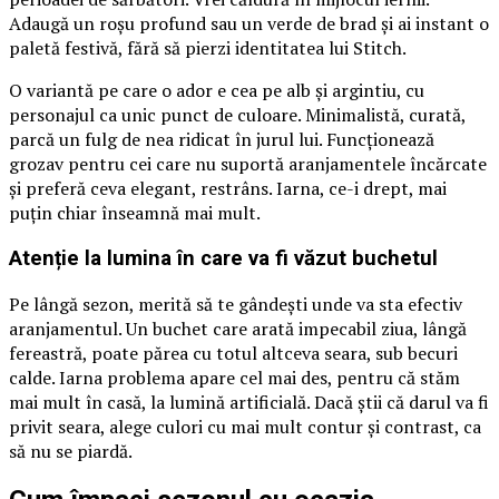
Adaugă un roșu profund sau un verde de brad și ai instant o
paletă festivă, fără să pierzi identitatea lui Stitch.
O variantă pe care o ador e cea pe alb și argintiu, cu
personajul ca unic punct de culoare. Minimalistă, curată,
parcă un fulg de nea ridicat în jurul lui. Funcționează
grozav pentru cei care nu suportă aranjamentele încărcate
și preferă ceva elegant, restrâns. Iarna, ce-i drept, mai
puțin chiar înseamnă mai mult.
Atenție la lumina în care va fi văzut buchetul
Pe lângă sezon, merită să te gândești unde va sta efectiv
aranjamentul. Un buchet care arată impecabil ziua, lângă
fereastră, poate părea cu totul altceva seara, sub becuri
calde. Iarna problema apare cel mai des, pentru că stăm
mai mult în casă, la lumină artificială. Dacă știi că darul va fi
privit seara, alege culori cu mai mult contur și contrast, ca
să nu se piardă.