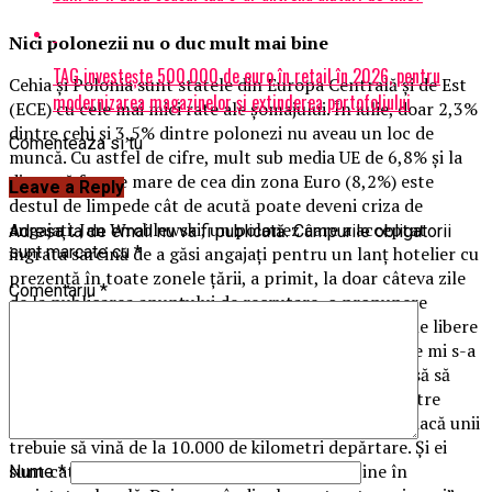
Nici polonezii nu o duc mult mai bine
TAG investește 500.000 de euro în retail în 2026, pentru
Cehia şi Polonia sunt statele din Europa Centrală şi de Est
modernizarea magazinelor și extinderea portofoliului
(ECE) cu cele mai mici rate ale şomajului. În iulie, doar 2,3%
dintre cehi şi 3,5% dintre polonezi nu aveau un loc de
Comenteaza si tu
muncă. Cu astfel de cifre, mult sub media UE de 6,8% şi la
distanţă foarte mare de cea din zona Euro (8,2%) este
Leave a Reply
destul de limpede cât de acută poate deveni criza de
angajaţi. Jan Wroblewski, un polonez care a acceptat
Adresa ta de email nu va fi publicată.
Câmpurile obligatorii
ingrata sarcină de a găsi angajaţi pentru un lanţ hotelier cu
sunt marcate cu
*
prezenţă în toate zonele ţării, a primit, la doar câteva zile
Comentariu
*
de la publicarea anunţului de recrutare, o propunere
neaşteptată: o firmă i-a sugerat să acopere posturile libere
cu personal din Filipine. „La început, o astfel de idee mi s-a
părut ciudată”, explică Wroblewski. „Am început însă să
analizăm propunerea şi s-a dovedit că diferenţa dintre
polonezi şi filipinezi nu e chiar atât de mare. Chiar dacă unii
trebuie să vină de la 10.000 de kilometri depărtare. Și ei
sunt catolici, deci credem că se vor integra bine în
Nume
*