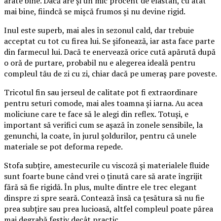
arate bine. Dacă are și un mic procent de elastan, cu atât
mai bine, fiindcă se mișcă frumos și nu devine rigid.
Inul este superb, mai ales în sezonul cald, dar trebuie
acceptat cu tot cu firea lui. Se șifonează, iar asta face parte
din farmecul lui. Dacă te enervează orice cută apărută după
o oră de purtare, probabil nu e alegerea ideală pentru
compleul tău de zi cu zi, chiar dacă pe umeraș pare poveste.
Tricotul fin sau jerseul de calitate pot fi extraordinare
pentru seturi comode, mai ales toamna și iarna. Au acea
moliciune care te face să le alegi din reflex. Totuși, e
important să verifici cum se așază în zonele sensibile, la
genunchi, la coate, în jurul șoldurilor, pentru că unele
materiale se pot deforma repede.
Stofa subțire, amestecurile cu viscoză și materialele fluide
sunt foarte bune când vrei o ținută care să arate îngrijit
fără să fie rigidă. În plus, multe dintre ele trec elegant
dinspre zi spre seară. Contează însă ca țesătura să nu fie
prea subțire sau prea lucioasă, altfel compleul poate părea
mai degrabă festiv decât practic.