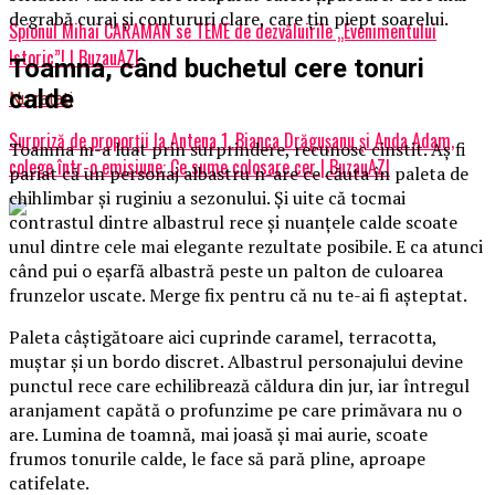
degrabă curaj și contururi clare, care țin piept soarelui.
Spionul Mihai CARAMAN se TEME de dezvăluirile „Evenimentului
Istoric”! | BuzauAZI
Toamna, când buchetul cere tonuri
calde
Nu ratati
Surpriză de proporții la Antena 1. Bianca Drăgușanu și Anda Adam,
Toamna m-a luat prin surprindere, recunosc cinstit. Aș fi
colege într-o emisiune: Ce sume colosare cer | BuzauAZI
pariat că un personaj albastru n-are ce căuta în paleta de
chihlimbar și ruginiu a sezonului. Și uite că tocmai
contrastul dintre albastrul rece și nuanțele calde scoate
unul dintre cele mai elegante rezultate posibile. E ca atunci
când pui o eșarfă albastră peste un palton de culoarea
frunzelor uscate. Merge fix pentru că nu te-ai fi așteptat.
Paleta câștigătoare aici cuprinde caramel, terracotta,
muștar și un bordo discret. Albastrul personajului devine
punctul rece care echilibrează căldura din jur, iar întregul
aranjament capătă o profunzime pe care primăvara nu o
are. Lumina de toamnă, mai joasă și mai aurie, scoate
frumos tonurile calde, le face să pară pline, aproape
catifelate.