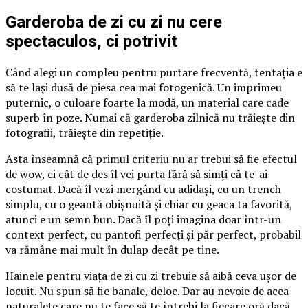
Garderoba de zi cu zi nu cere
spectaculos, ci potrivit
Când alegi un compleu pentru purtare frecventă, tentația e
să te lași dusă de piesa cea mai fotogenică. Un imprimeu
puternic, o culoare foarte la modă, un material care cade
superb în poze. Numai că garderoba zilnică nu trăiește din
fotografii, trăiește din repetiție.
Asta înseamnă că primul criteriu nu ar trebui să fie efectul
de wow, ci cât de des îl vei purta fără să simți că te-ai
costumat. Dacă îl vezi mergând cu adidași, cu un trench
simplu, cu o geantă obișnuită și chiar cu geaca ta favorită,
atunci e un semn bun. Dacă îl poți imagina doar într-un
context perfect, cu pantofi perfecți și păr perfect, probabil
va rămâne mai mult în dulap decât pe tine.
Hainele pentru viața de zi cu zi trebuie să aibă ceva ușor de
locuit. Nu spun să fie banale, deloc. Dar au nevoie de acea
naturalețe care nu te face să te întrebi la fiecare oră dacă