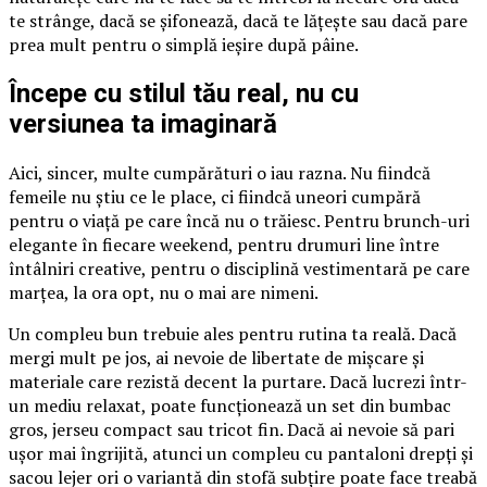
te strânge, dacă se șifonează, dacă te lățește sau dacă pare
prea mult pentru o simplă ieșire după pâine.
Începe cu stilul tău real, nu cu
versiunea ta imaginară
Aici, sincer, multe cumpărături o iau razna. Nu fiindcă
femeile nu știu ce le place, ci fiindcă uneori cumpără
pentru o viață pe care încă nu o trăiesc. Pentru brunch-uri
elegante în fiecare weekend, pentru drumuri line între
întâlniri creative, pentru o disciplină vestimentară pe care
marțea, la ora opt, nu o mai are nimeni.
Un compleu bun trebuie ales pentru rutina ta reală. Dacă
mergi mult pe jos, ai nevoie de libertate de mișcare și
materiale care rezistă decent la purtare. Dacă lucrezi într-
un mediu relaxat, poate funcționează un set din bumbac
gros, jerseu compact sau tricot fin. Dacă ai nevoie să pari
ușor mai îngrijită, atunci un compleu cu pantaloni drepți și
sacou lejer ori o variantă din stofă subțire poate face treabă