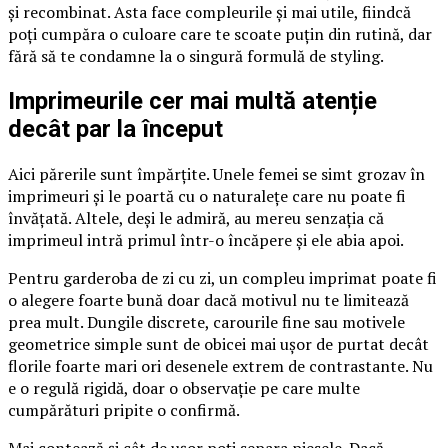
și recombinat. Asta face compleurile și mai utile, fiindcă
poți cumpăra o culoare care te scoate puțin din rutină, dar
fără să te condamne la o singură formulă de styling.
Imprimeurile cer mai multă atenție
decât par la început
Aici părerile sunt împărțite. Unele femei se simt grozav în
imprimeuri și le poartă cu o naturalețe care nu poate fi
învățată. Altele, deși le admiră, au mereu senzația că
imprimeul intră primul într-o încăpere și ele abia apoi.
Pentru garderoba de zi cu zi, un compleu imprimat poate fi
o alegere foarte bună doar dacă motivul nu te limitează
prea mult. Dungile discrete, carourile fine sau motivele
geometrice simple sunt de obicei mai ușor de purtat decât
florile foarte mari ori desenele extrem de contrastante. Nu
e o regulă rigidă, doar o observație pe care multe
cumpărături pripite o confirmă.