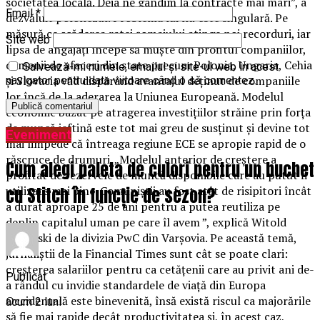
societatea locală. Deja ne gândim la contracte mai mari”, a
Email
*
dezvăluit polonezul. Problema lui nu este singulară. Pe
măsură ce scăderea ratei şomajului atinge noi recorduri, iar
Site web
lipsa de angajaţi începe să muşte din profitul companiilor,
oamenii de afaceri din state precum Polonia, Ungaria, Cehia
Salvează-mi numele, emailul și site-ul web în acest
şi Slovacia văd dispărând avantajul deţinut de companiile
navigator pentru data viitoare când o să comentez.
lor încă de la aderarea la Uniunea Europeană. Modelul
economic bazat pe atragerea investiţiilor străine prin forţa
de muncă ieftină este tot mai greu de susţinut şi devine tot
Eveniment
mai limpede că întreaga regiune ECE se apropie rapid de o
răscruce de drumuri. „Modelul anterior de creştere a
Cum alegi paleta de culori pentru un buchet
profitat de rezervele de muncă disponibile care au putut fi
cu Stitch în funcție de sezon?
utilizate mai bine. Comuniştii au fost atât de risipitori încât
a durat aproape 25 de ani pentru a putea reutiliza pe
deplin capitalul uman pe care îl avem ”, explică Witold
Orlowski de la divizia PwC din Varşovia. Pe această temă,
jurnaliştii de la Financial Times sunt cât se poate clari:
creşterea salariilor pentru ca cetăţenii care au privit ani de-
Publicat
a rândul cu invidie standardele de viaţă din Europa
Occidentală este binevenită, însă există riscul ca majorările
acum 2 luni
să fie mai rapide decât productivitatea şi, în acest caz,