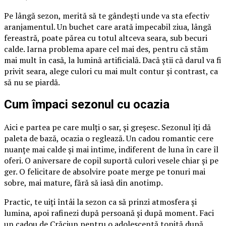
Pe lângă sezon, merită să te gândești unde va sta efectiv
aranjamentul. Un buchet care arată impecabil ziua, lângă
fereastră, poate părea cu totul altceva seara, sub becuri
calde. Iarna problema apare cel mai des, pentru că stăm
mai mult în casă, la lumină artificială. Dacă știi că darul va fi
privit seara, alege culori cu mai mult contur și contrast, ca
să nu se piardă.
Cum împaci sezonul cu ocazia
Aici e partea pe care mulți o sar, și greșesc. Sezonul îți dă
paleta de bază, ocazia o reglează. Un cadou romantic cere
nuanțe mai calde și mai intime, indiferent de luna în care îl
oferi. O aniversare de copil suportă culori vesele chiar și pe
ger. O felicitare de absolvire poate merge pe tonuri mai
sobre, mai mature, fără să iasă din anotimp.
Practic, te uiți întâi la sezon ca să prinzi atmosfera și
lumina, apoi rafinezi după persoană și după moment. Faci
un cadou de Crăciun pentru o adolescentă topită după