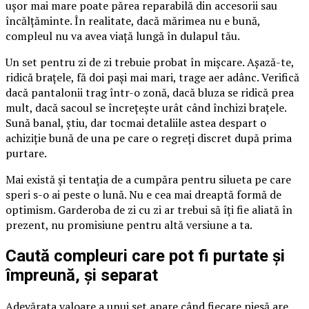
ușor mai mare poate părea reparabilă din accesorii sau
încălțăminte. În realitate, dacă mărimea nu e bună,
compleul nu va avea viață lungă în dulapul tău.
Un set pentru zi de zi trebuie probat în mișcare. Așază-te,
ridică brațele, fă doi pași mai mari, trage aer adânc. Verifică
dacă pantalonii trag într-o zonă, dacă bluza se ridică prea
mult, dacă sacoul se încrețește urât când închizi brațele.
Sună banal, știu, dar tocmai detaliile astea despart o
achiziție bună de una pe care o regreți discret după prima
purtare.
Mai există și tentația de a cumpăra pentru silueta pe care
speri s-o ai peste o lună. Nu e cea mai dreaptă formă de
optimism. Garderoba de zi cu zi ar trebui să îți fie aliată în
prezent, nu promisiune pentru altă versiune a ta.
Caută compleuri care pot fi purtate și
împreună, și separat
Adevărata valoare a unui set apare când fiecare piesă are