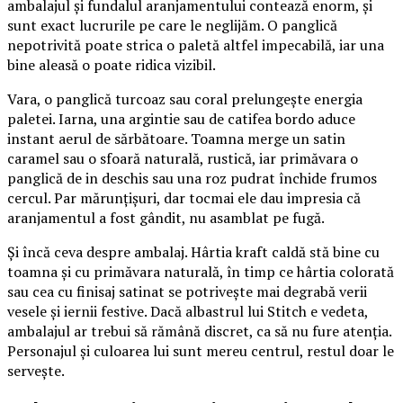
ambalajul și fundalul aranjamentului contează enorm, și
sunt exact lucrurile pe care le neglijăm. O panglică
nepotrivită poate strica o paletă altfel impecabilă, iar una
bine aleasă o poate ridica vizibil.
Vara, o panglică turcoaz sau coral prelungește energia
paletei. Iarna, una argintie sau de catifea bordo aduce
instant aerul de sărbătoare. Toamna merge un satin
caramel sau o sfoară naturală, rustică, iar primăvara o
panglică de in deschis sau una roz pudrat închide frumos
cercul. Par mărunțișuri, dar tocmai ele dau impresia că
aranjamentul a fost gândit, nu asamblat pe fugă.
Și încă ceva despre ambalaj. Hârtia kraft caldă stă bine cu
toamna și cu primăvara naturală, în timp ce hârtia colorată
sau cea cu finisaj satinat se potrivește mai degrabă verii
vesele și iernii festive. Dacă albastrul lui Stitch e vedeta,
ambalajul ar trebui să rămână discret, ca să nu fure atenția.
Personajul și culoarea lui sunt mereu centrul, restul doar le
servește.