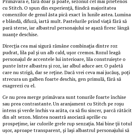
Primăvara e, fără doar și poate, sezonul cel mai prietenos
cu Stitch. O spun din experiență, fiindcă majoritatea
comenzilor de genul ăsta pică exact în lunile astea. Lumina
e blândă, difuză, iartă mult. Pastelurile prind viață fără să
pară sterse, iar albastrul personajului se așază firesc lângă
nuanțe deschise.
Direcția cea mai sigură rămâne combinația dintre roz
pudrat, lila pal și un alb cald, ușor cremos. Rozul leagă
personajul de accentele lui interioare, lila construiește o
punte între albastru și roz, iar albul aduce aer. O paletă
care nu strigă, dar se reține. Dacă vrei ceva mai jucăuș, poți
strecura un galben foarte deschis, gen primulă, fără să
exagerezi cu el.
Ce nu prea merge primăvara sunt tonurile foarte închise
sau prea contrastante. Un aranjament cu Stitch pe roșu
intens și verde închis va arăta, ca să fiu sincer, parcă rătăcit
din alt sezon. Mintea noastră asociază aprilie cu
prospețime, iar culorile grele rup senzația. Mai bine ții totul
ușor, aproape transparent, și lași albastrul personajului să