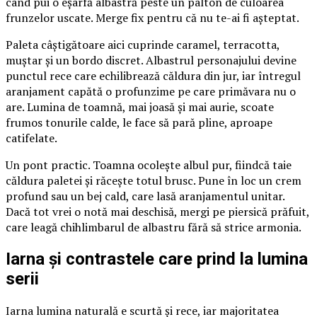
când pui o eșarfă albastră peste un palton de culoarea
frunzelor uscate. Merge fix pentru că nu te-ai fi așteptat.
Paleta câștigătoare aici cuprinde caramel, terracotta,
muștar și un bordo discret. Albastrul personajului devine
punctul rece care echilibrează căldura din jur, iar întregul
aranjament capătă o profunzime pe care primăvara nu o
are. Lumina de toamnă, mai joasă și mai aurie, scoate
frumos tonurile calde, le face să pară pline, aproape
catifelate.
Un pont practic. Toamna ocolește albul pur, fiindcă taie
căldura paletei și răcește totul brusc. Pune în loc un crem
profund sau un bej cald, care lasă aranjamentul unitar.
Dacă tot vrei o notă mai deschisă, mergi pe piersică prăfuit,
care leagă chihlimbarul de albastru fără să strice armonia.
Iarna și contrastele care prind la lumina
serii
Iarna lumina naturală e scurtă și rece, iar majoritatea