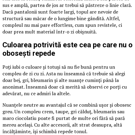
sus e amplă, partea de jos ar trebui să păstreze o linie clară.
Dacă pantalonii sunt foarte largi, topul are nevoie de
structură sau măcar de o lungime bine gândită. Altfel,
compleul nu mai pare effortless, cum spun revistele, ci
doar prea mult material într-o zi obișnuită.
Culoarea potrivită este cea pe care nu o
obosești repede
Poți iubi o culoare și totuși să nu fie bună pentru un
compleu de zi cu zi. Asta nu înseamnă că trebuie să alegi
doar bej, gri, bleumarin și alte nuanțe cuminți până la
anonimat. Înseamnă doar că merită să observi ce porți cu
adevărat, nu ce admiri la altele.
Nuanțele neutre au avantajul că se combină ușor și obosesc
greu. Un compleu crem, taupe, gri călduț, bleumarin sau
maro ciocolatiu poate fi purtat de multe ori fără să pară
mereu același. Cu alte accesorii, alt strat deasupra, altă
încălțăminte, își schimbă repede tonul.