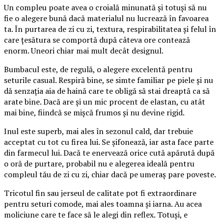
Un compleu poate avea o croială minunată și totuși să nu
fie o alegere bună dacă materialul nu lucrează în favoarea
ta. În purtarea de zi cu zi, textura, respirabilitatea și felul în
care țesătura se comportă după câteva ore contează
enorm. Uneori chiar mai mult decât designul.
Bumbacul este, de regulă, o alegere excelentă pentru
seturile casual. Respiră bine, se simte familiar pe piele și nu
dă senzația aia de haină care te obligă să stai dreaptă ca să
arate bine. Dacă are și un mic procent de elastan, cu atât
mai bine, fiindcă se mișcă frumos și nu devine rigid.
Inul este superb, mai ales în sezonul cald, dar trebuie
acceptat cu tot cu firea lui. Se șifonează, iar asta face parte
din farmecul lui. Dacă te enervează orice cută apărută după
o oră de purtare, probabil nu e alegerea ideală pentru
compleul tău de zi cu zi, chiar dacă pe umeraș pare poveste.
Tricotul fin sau jerseul de calitate pot fi extraordinare
pentru seturi comode, mai ales toamna și iarna. Au acea
moliciune care te face să le alegi din reflex. Totuși, e