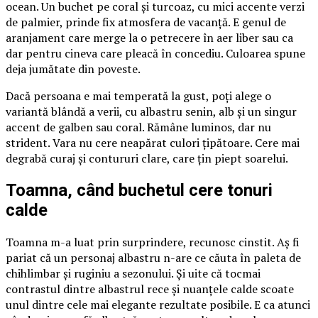
ocean. Un buchet pe coral și turcoaz, cu mici accente verzi
de palmier, prinde fix atmosfera de vacanță. E genul de
aranjament care merge la o petrecere în aer liber sau ca
dar pentru cineva care pleacă în concediu. Culoarea spune
deja jumătate din poveste.
Dacă persoana e mai temperată la gust, poți alege o
variantă blândă a verii, cu albastru senin, alb și un singur
accent de galben sau coral. Rămâne luminos, dar nu
strident. Vara nu cere neapărat culori țipătoare. Cere mai
degrabă curaj și contururi clare, care țin piept soarelui.
Toamna, când buchetul cere tonuri
calde
Toamna m-a luat prin surprindere, recunosc cinstit. Aș fi
pariat că un personaj albastru n-are ce căuta în paleta de
chihlimbar și ruginiu a sezonului. Și uite că tocmai
contrastul dintre albastrul rece și nuanțele calde scoate
unul dintre cele mai elegante rezultate posibile. E ca atunci