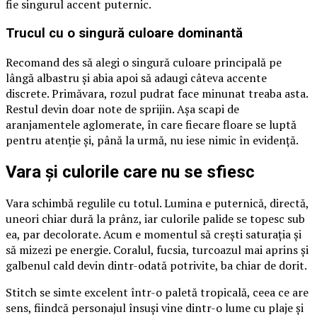
fie singurul accent puternic.
Trucul cu o singură culoare dominantă
Recomand des să alegi o singură culoare principală pe
lângă albastru și abia apoi să adaugi câteva accente
discrete. Primăvara, rozul pudrat face minunat treaba asta.
Restul devin doar note de sprijin. Așa scapi de
aranjamentele aglomerate, în care fiecare floare se luptă
pentru atenție și, până la urmă, nu iese nimic în evidență.
Vara și culorile care nu se sfiesc
Vara schimbă regulile cu totul. Lumina e puternică, directă,
uneori chiar dură la prânz, iar culorile palide se topesc sub
ea, par decolorate. Acum e momentul să crești saturația și
să mizezi pe energie. Coralul, fucsia, turcoazul mai aprins și
galbenul cald devin dintr-odată potrivite, ba chiar de dorit.
Stitch se simte excelent într-o paletă tropicală, ceea ce are
sens, fiindcă personajul însuși vine dintr-o lume cu plaje și