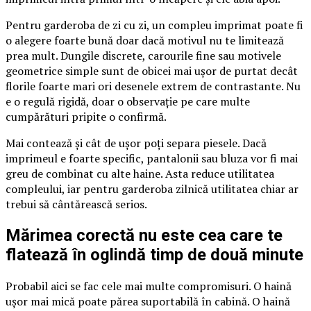
Pentru garderoba de zi cu zi, un compleu imprimat poate fi
o alegere foarte bună doar dacă motivul nu te limitează
prea mult. Dungile discrete, carourile fine sau motivele
geometrice simple sunt de obicei mai ușor de purtat decât
florile foarte mari ori desenele extrem de contrastante. Nu
e o regulă rigidă, doar o observație pe care multe
cumpărături pripite o confirmă.
Mai contează și cât de ușor poți separa piesele. Dacă
imprimeul e foarte specific, pantalonii sau bluza vor fi mai
greu de combinat cu alte haine. Asta reduce utilitatea
compleului, iar pentru garderoba zilnică utilitatea chiar ar
trebui să cântărească serios.
Mărimea corectă nu este cea care te
flatează în oglindă timp de două minute
Probabil aici se fac cele mai multe compromisuri. O haină
ușor mai mică poate părea suportabilă în cabină. O haină