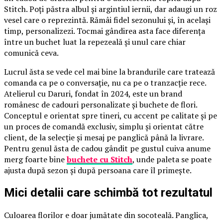
Stitch. Poți păstra albul și argintiul iernii, dar adaugi un roz
vesel care o reprezintă. Rămâi fidel sezonului și, în același
timp, personalizezi. Tocmai gândirea asta face diferența
între un buchet luat la repezeală și unul care chiar
comunică ceva.
Lucrul ăsta se vede cel mai bine la brandurile care tratează
comanda ca pe o conversație, nu ca pe o tranzacție rece.
Atelierul cu Daruri, fondat în 2024, este un brand
românesc de cadouri personalizate și buchete de flori.
Conceptul e orientat spre tineri, cu accent pe calitate și pe
un proces de comandă exclusiv, simplu și orientat către
client, de la selecție și mesaj pe panglică până la livrare.
Pentru genul ăsta de cadou gândit pe gustul cuiva anume
merg foarte bine
buchete cu Stitch
, unde paleta se poate
ajusta după sezon și după persoana care îl primește.
Mici detalii care schimbă tot rezultatul
Culoarea florilor e doar jumătate din socoteală. Panglica,