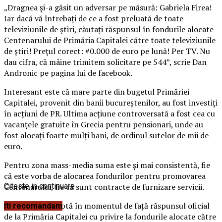
„Dragnea şi-a găsit un adversar pe măsură: Gabriela Firea!
Iar dacă vă întrebaţi de ce a fost preluată de toate
televiziunile de ştiri, căutaţi răspunsul în fondurile alocate
Centenarului de Primăria Capitalei către toate televiziunile
de ştiri! Preţul corect: #0.000 de euro pe lună! Per TV. Nu
dau cifra, că mâine trimitem solicitare pe 544”, scrie Dan
Andronic pe pagina lui de facebook.
Interesant este că mare parte din bugetul Primăriei
Capitalei, provenit din banii bucureştenilor, au fost investiţi
în acţiuni de PR.
Ultima acţiune controversată a fost cea cu
vacanţele gratuite în Grecia pentru pensionari, unde au
fost alocaţi foarte mulţi bani, de ordinul sutelor de mii de
euro.
Pentru zona mass-media suma este şi mai consistentă, fie
că este vorba de alocarea fondurilor pentru promovarea
Centenarului, fie că sunt contracte de furnizare servicii.
Citeste in continuare
Capital.ro aşteaptă în momentul de faţă răspunsul oficial
Iti recomandam
de la Primăria Capitalei cu privire la fondurile alocate către