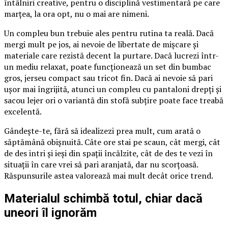
întâlniri creative, pentru o disciplină vestimentară pe care
marțea, la ora opt, nu o mai are nimeni.
Un compleu bun trebuie ales pentru rutina ta reală. Dacă
mergi mult pe jos, ai nevoie de libertate de mișcare și
materiale care rezistă decent la purtare. Dacă lucrezi într-
un mediu relaxat, poate funcționează un set din bumbac
gros, jerseu compact sau tricot fin. Dacă ai nevoie să pari
ușor mai îngrijită, atunci un compleu cu pantaloni drepți și
sacou lejer ori o variantă din stofă subțire poate face treabă
excelentă.
Gândește-te, fără să idealizezi prea mult, cum arată o
săptămână obișnuită. Câte ore stai pe scaun, cât mergi, cât
de des intri și ieși din spații încălzite, cât de des te vezi în
situații în care vrei să pari aranjată, dar nu scorțoasă.
Răspunsurile astea valorează mai mult decât orice trend.
Materialul schimbă totul, chiar dacă
uneori îl ignorăm