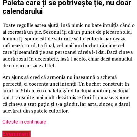
Paleta care ți se potrivește ție, nu doar
calendarului
Toate regulile astea ajută, însă nimic nu bate intuiția când o
ai exersată un pic. Sezonul îți dă un punct de plecare solid,
lumina îți spune cât de saturate să fie culorile, iar ocazia
rafinează totul. La final, cel mai bun buchet rămâne cel
care îți seamănă ție sau persoanei căreia i-l dai. Dacă cineva
adoră rozul în decembrie, lasă-l acolo, chiar dacă manualul
de culoare ar zice altfel.
Am ajuns să cred că armonia nu înseamnă o schemă
perfectă, ci coerența unei intenții. Un buchet construit în
jurul lui Stitch, cu o paletă gândită după anotimp și după
om, transmite mai mult decât niște flori frumoase. Spune
că cineva a stat puțin și s-a gândit. Iar asta, sincer, e darul
adevărat din spatele culorilor.
Citeste in continuare
Eveniment