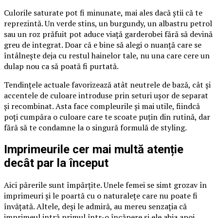
Culorile saturate pot fi minunate, mai ales dacă știi că te
reprezintă. Un verde stins, un burgundy, un albastru petrol
sau un roz prăfuit pot aduce viață garderobei fără să devină
greu de integrat. Doar că e bine să alegi o nuanță care se
întâlnește deja cu restul hainelor tale, nu una care cere un
dulap nou ca să poată fi purtată.
Tendințele actuale favorizează atât neutrele de bază, cât și
accentele de culoare introduse prin seturi ușor de separat
și recombinat. Asta face compleurile și mai utile, fiindcă
poți cumpăra o culoare care te scoate puțin din rutină, dar
fără să te condamne la o singură formulă de styling.
Imprimeurile cer mai multă atenție
decât par la început
Aici părerile sunt împărțite. Unele femei se simt grozav în
imprimeuri și le poartă cu o naturalețe care nu poate fi
învățată. Altele, deși le admiră, au mereu senzația că
imprimeul intră primul într-o încăpere și ele abia apoi.