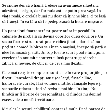
Se spune des că o haină trebuie să avantajeze silueta. E
adevărat, desigur, dar formula asta e puțin prea vagă. În
viața reală, o croială bună nu doar că îți vine bine, ci te lasă
să trăiești în ea fără să te pedepsească la fiecare mișcare.
Un pantaloni foarte strâmt poate arăta impecabil în
cabinele de probă și să devină obositor după două ore. Un
sacou foarte structurat poate ridica ținuta, dar dacă nu
poți sta comod la birou sau într-o mașină, începe să pară o
idee frumoasă și atât. Un top foarte scurt poate funcționa
excelent în anumite contexte, însă pentru garderoba
zilnică ai nevoie, de obicei, de ceva mai flexibil.
Cele mai reușite compleuri sunt cele în care proporțiile par
firești. Pantalonii drepți sau ușor largi, fustele line,
hanoracele curate, fără volume inutile, cămășile lejere și
sacourile relaxate tind să reziste mai bine în timp. Nu
fiindcă ar fi lipsite de personalitate, ci fiindcă nu depind
excesiv de o modă trecătoare.
Mai ales la seturi, echilibrul contează mult. Dacă partea de