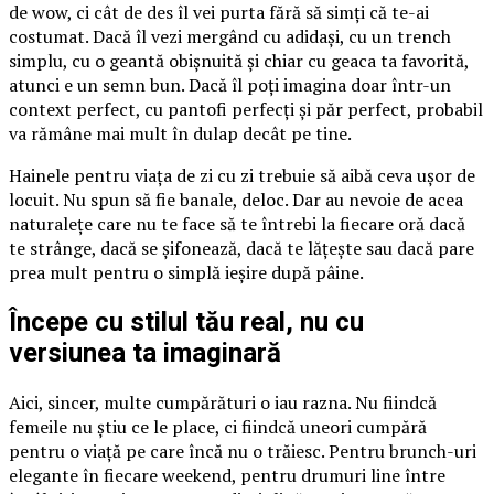
de wow, ci cât de des îl vei purta fără să simți că te-ai
costumat. Dacă îl vezi mergând cu adidași, cu un trench
simplu, cu o geantă obișnuită și chiar cu geaca ta favorită,
atunci e un semn bun. Dacă îl poți imagina doar într-un
context perfect, cu pantofi perfecți și păr perfect, probabil
va rămâne mai mult în dulap decât pe tine.
Hainele pentru viața de zi cu zi trebuie să aibă ceva ușor de
locuit. Nu spun să fie banale, deloc. Dar au nevoie de acea
naturalețe care nu te face să te întrebi la fiecare oră dacă
te strânge, dacă se șifonează, dacă te lățește sau dacă pare
prea mult pentru o simplă ieșire după pâine.
Începe cu stilul tău real, nu cu
versiunea ta imaginară
Aici, sincer, multe cumpărături o iau razna. Nu fiindcă
femeile nu știu ce le place, ci fiindcă uneori cumpără
pentru o viață pe care încă nu o trăiesc. Pentru brunch-uri
elegante în fiecare weekend, pentru drumuri line între