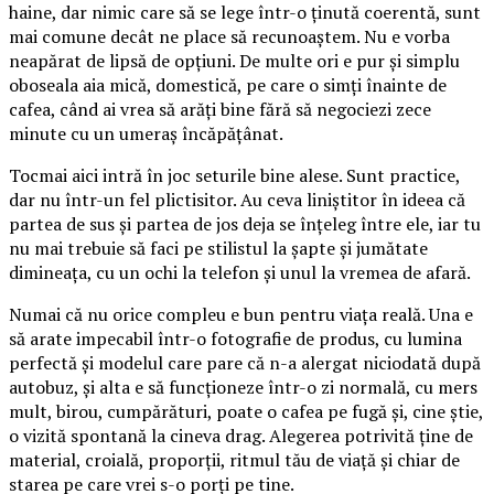
haine, dar nimic care să se lege într-o ținută coerentă, sunt
mai comune decât ne place să recunoaștem. Nu e vorba
neapărat de lipsă de opțiuni. De multe ori e pur și simplu
oboseala aia mică, domestică, pe care o simți înainte de
cafea, când ai vrea să arăți bine fără să negociezi zece
minute cu un umeraș încăpățânat.
Tocmai aici intră în joc seturile bine alese. Sunt practice,
dar nu într-un fel plictisitor. Au ceva liniștitor în ideea că
partea de sus și partea de jos deja se înțeleg între ele, iar tu
nu mai trebuie să faci pe stilistul la șapte și jumătate
dimineața, cu un ochi la telefon și unul la vremea de afară.
Numai că nu orice compleu e bun pentru viața reală. Una e
să arate impecabil într-o fotografie de produs, cu lumina
perfectă și modelul care pare că n-a alergat niciodată după
autobuz, și alta e să funcționeze într-o zi normală, cu mers
mult, birou, cumpărături, poate o cafea pe fugă și, cine știe,
o vizită spontană la cineva drag. Alegerea potrivită ține de
material, croială, proporții, ritmul tău de viață și chiar de
starea pe care vrei s-o porți pe tine.