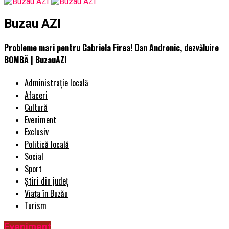
Buzau AZI
Probleme mari pentru Gabriela Firea! Dan Andronic, dezvăluire
BOMBĂ | BuzauAZI
Administrație locală
Afaceri
Cultură
Eveniment
Exclusiv
Politică locală
Social
Sport
Știri din județ
Viața în Buzău
Turism
Eveniment