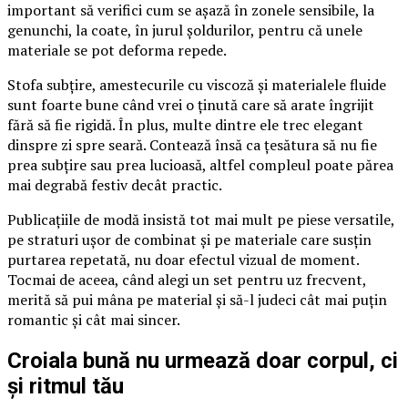
important să verifici cum se așază în zonele sensibile, la
genunchi, la coate, în jurul șoldurilor, pentru că unele
materiale se pot deforma repede.
Stofa subțire, amestecurile cu viscoză și materialele fluide
sunt foarte bune când vrei o ținută care să arate îngrijit
fără să fie rigidă. În plus, multe dintre ele trec elegant
dinspre zi spre seară. Contează însă ca țesătura să nu fie
prea subțire sau prea lucioasă, altfel compleul poate părea
mai degrabă festiv decât practic.
Publicațiile de modă insistă tot mai mult pe piese versatile,
pe straturi ușor de combinat și pe materiale care susțin
purtarea repetată, nu doar efectul vizual de moment.
Tocmai de aceea, când alegi un set pentru uz frecvent,
merită să pui mâna pe material și să-l judeci cât mai puțin
romantic și cât mai sincer.
Croiala bună nu urmează doar corpul, ci
și ritmul tău