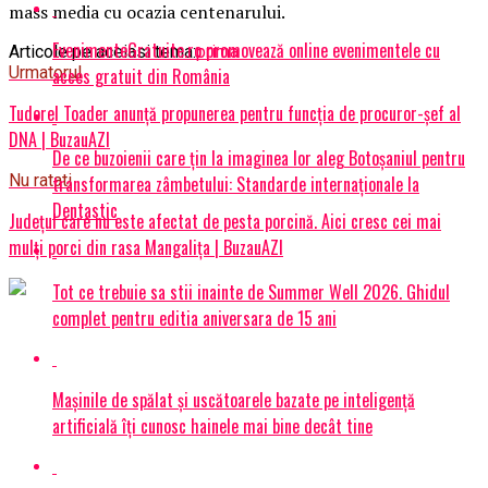
mass media cu ocazia centenarului.
EvenimenteGratuite.ro promovează online evenimentele cu
Articole pe aceiasi tema:
prima
Urmatorul
acces gratuit din România
Tudorel Toader anunţă propunerea pentru funcţia de procuror-şef al
DNA | BuzauAZI
De ce buzoienii care țin la imaginea lor aleg Botoșaniul pentru
Nu ratati
transformarea zâmbetului: Standarde internaționale la
Dentastic
Judeţul care nu este afectat de pesta porcină. Aici cresc cei mai
mulţi porci din rasa Mangaliţa | BuzauAZI
Tot ce trebuie sa stii inainte de Summer Well 2026. Ghidul
complet pentru editia aniversara de 15 ani
Mașinile de spălat și uscătoarele bazate pe inteligență
artificială îți cunosc hainele mai bine decât tine