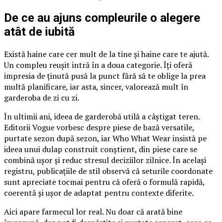
De ce au ajuns compleurile o alegere
atât de iubită
Există haine care cer mult de la tine și haine care te ajută.
Un compleu reușit intră în a doua categorie. Îți oferă
impresia de ținută pusă la punct fără să te oblige la prea
multă planificare, iar asta, sincer, valorează mult în
garderoba de zi cu zi.
În ultimii ani, ideea de garderobă utilă a câștigat teren.
Editorii Vogue vorbesc despre piese de bază versatile,
purtate sezon după sezon, iar Who What Wear insistă pe
ideea unui dulap construit conștient, din piese care se
combină ușor și reduc stresul deciziilor zilnice. În același
registru, publicațiile de stil observă că seturile coordonate
sunt apreciate tocmai pentru că oferă o formulă rapidă,
coerentă și ușor de adaptat pentru contexte diferite.
Aici apare farmecul lor real. Nu doar că arată bine