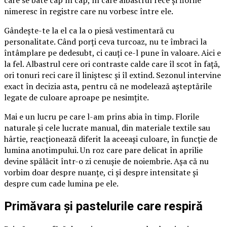
care se bate cap în cap, în care albastrul rece și florile
nimeresc în registre care nu vorbesc între ele.
Gândește-te la el ca la o piesă vestimentară cu
personalitate. Când porți ceva turcoaz, nu te îmbraci la
întâmplare pe dedesubt, ci cauți ce-l pune în valoare. Aici e
la fel. Albastrul cere ori contraste calde care îl scot în față,
ori tonuri reci care îl liniștesc și îl extind. Sezonul intervine
exact în decizia asta, pentru că ne modelează așteptările
legate de culoare aproape pe nesimțite.
Mai e un lucru pe care l-am prins abia în timp. Florile
naturale și cele lucrate manual, din materiale textile sau
hârtie, reacționează diferit la aceeași culoare, în funcție de
lumina anotimpului. Un roz care pare delicat în aprilie
devine spălăcit într-o zi cenușie de noiembrie. Așa că nu
vorbim doar despre nuanțe, ci și despre intensitate și
despre cum cade lumina pe ele.
Primăvara și pastelurile care respiră