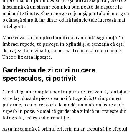
împreună, dar pot fi despărțite și purtate separat, ceea ce
înseamnă că un singur compleu bun poate da naștere la
mai multe ținute. Bluza merge cu jeanși, pantalonii merg cu
o cămașă simplă, iar dintr-odată hainele tale lucrează mai
inteligent.
Mai e ceva. Un compleu bun îți dă o anumită siguranță. Te
îmbraci repede, te privești în oglindă și ai senzația că ești
deja așezată în ziua ta, că nu mai trebuie să repari nimic.
Uneori fix asta lipsește.
Garderoba de zi cu zi nu cere
spectaculos, ci potrivit
Când alegi un compleu pentru purtare frecventă, tentația e
să te lași dusă de piesa cea mai fotogenică. Un imprimeu
puternic, o culoare foarte la modă, un material care cade
superb în poze. Numai că garderoba zilnică nu trăiește din
fotografii, trăiește din repetiție.
Asta înseamnă că primul criteriu nu ar trebui să fie efectul