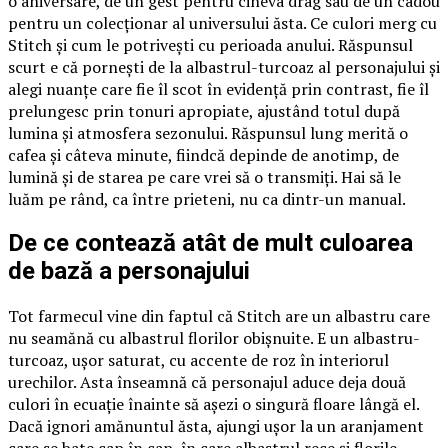
o aniversare, de un gest pentru cineva drag sau de un cadou
pentru un colecționar al universului ăsta. Ce culori merg cu
Stitch și cum le potrivești cu perioada anului. Răspunsul
scurt e că pornești de la albastrul-turcoaz al personajului și
alegi nuanțe care fie îl scot în evidență prin contrast, fie îl
prelungesc prin tonuri apropiate, ajustând totul după
lumina și atmosfera sezonului. Răspunsul lung merită o
cafea și câteva minute, fiindcă depinde de anotimp, de
lumină și de starea pe care vrei să o transmiți. Hai să le
luăm pe rând, ca între prieteni, nu ca dintr-un manual.
De ce contează atât de mult culoarea
de bază a personajului
Tot farmecul vine din faptul că Stitch are un albastru care
nu seamănă cu albastrul florilor obișnuite. E un albastru-
turcoaz, ușor saturat, cu accente de roz în interiorul
urechilor. Asta înseamnă că personajul aduce deja două
culori în ecuație înainte să așezi o singură floare lângă el.
Dacă ignori amănuntul ăsta, ajungi ușor la un aranjament