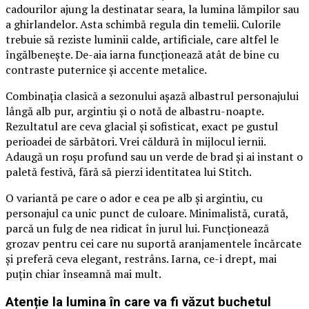
cadourilor ajung la destinatar seara, la lumina lămpilor sau
a ghirlandelor. Asta schimbă regula din temelii. Culorile
trebuie să reziste luminii calde, artificiale, care altfel le
îngălbenește. De-aia iarna funcționează atât de bine cu
contraste puternice și accente metalice.
Combinația clasică a sezonului așază albastrul personajului
lângă alb pur, argintiu și o notă de albastru-noapte.
Rezultatul are ceva glacial și sofisticat, exact pe gustul
perioadei de sărbători. Vrei căldură în mijlocul iernii.
Adaugă un roșu profund sau un verde de brad și ai instant o
paletă festivă, fără să pierzi identitatea lui Stitch.
O variantă pe care o ador e cea pe alb și argintiu, cu
personajul ca unic punct de culoare. Minimalistă, curată,
parcă un fulg de nea ridicat în jurul lui. Funcționează
grozav pentru cei care nu suportă aranjamentele încărcate
și preferă ceva elegant, restrâns. Iarna, ce-i drept, mai
puțin chiar înseamnă mai mult.
Atenție la lumina în care va fi văzut buchetul