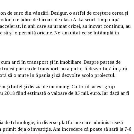
n de euro din vânzări. Desigur, o astfel de creştere cerea şi
ilor, o clădire de birouri de clasa A. La scurt timp după
 accelerat. În anii care au urmat crizei, au inovat continuu, au
ie să şi-o permită oricine. Ne-am uitat ce se întâmplă în
cum ar fi în transport şi în imobiliare. Despre partea de
tru că partea de transport nu a putut fi dezvoltată în ţară
lotă să o mute în Spania şi să dezvolte acolo proiectul.
 şi hotel şi divizia de incoming. Cu totul, acest grup
 2018 fiind estimată o valoare de 85 mil. euro. Iar dacă ar fi
izia de tehnologie, în diverse platforme care administrează
primit deja o investiţie. Am încredere că poate să sară la 7-8