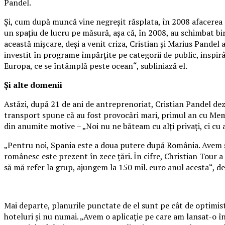
Pandel.
Și, cum după muncă vine negreşit răsplata, în 2008 afacerea a 
un spaţiu de lucru pe măsură, aşa că, în 2008, au schimbat bir
această mişcare, deşi a venit criza, Cristian şi Marius Pandel a
investit în programe împărţite pe categorii de public, inspir
Europa, ce se întâmplă peste ocean“, subliniază el.
Și alte domenii
Astăzi, după 21 de ani de antreprenoriat, Cristian Pandel dezv
transport spune că au fost provocări mari, primul an cu Meme
din anumite motive – „Noi nu ne băteam cu alţi privaţi, ci cu 
„Pentru noi, Spania este a doua putere după România. Avem şi
românesc este prezent în zece ţări. În cifre, Christian Tour a 
să mă refer la grup, ajungem la 150 mil. euro anul acesta“, de
Mai departe, planurile punctate de el sunt pe cât de optimiste
hoteluri şi nu numai. „Avem o aplicaţie pe care am lansat-o î