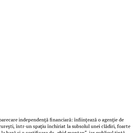
oarecare independenţă financiară: înfiinţează o agenţie de
eşti, într-un spaţiu închiriat la subsolul unei clădiri, foarte
la bază şi o certificare de „ghid montan“, iar publicul ţintă