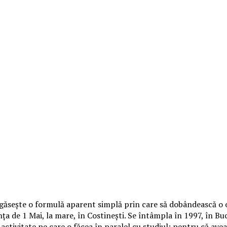
, găseşte o formulă aparent simplă prin care să dobândească o 
a de 1 Mai, la mare, în Costineşti. Se întâmpla în 1997, în Bucur
ctivitate pe care o făcea în paralel cu studiul: pentru că avea 