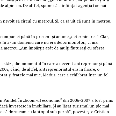
de alpinism.
De altfel, spune că a înfiinţat agenţia tocmai
 nevoit să circul cu metroul. Și, ca să uit că sunt în metrou,
ul companiei până în prezent şi anume „determinarea“. Clar,
ceva într-un domeniu care nu era deloc monoton, ci mai
 la metrou. „Am împărţit atât de mulţi fluturaşi cu oferta
 el astăzi, din momentul în care a devenit antreprenor şi până
07, când, de altfel, antreprenoriatul era în floare, o
at şi fratele mai mic, Marius, care a echilibrat într-un fel
tian Pandel. În „boom-ul economic“ din 2006-2007 a fost prins
acă investesc în imobiliare. Și au lăsat turismul un pic mai
inte că dormeam cu laptopul sub pernă“, povesteşte Cristian