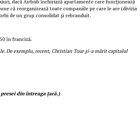
 taxiuri, dacă Airbnb închiriază apartamente care funcţionează
spune că reorganizează toate companiile pe care le are (divizia
 vorbi de un grup consolidat şi rebranduit.
50 în franciză.
le. De exemplu, recent, Christian Tour şi-a mărit capitalul
 presei din întreaga ţară.)