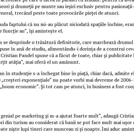
ori şi drumeţii pe munte sau ieşiri exclusiv pentru pasionaţii 
eneral, trecând peste toate provocările pieţei de atunci.
uda faptului că nu mi-au plăcut niciodată spaţiile închise, eram
funcţie au“, îşi aminteşte el.
acum se desprinde o trăsătură definitorie, care marchează drum
 impuse în anii de studiu, alimentându-i dorinţa de a construi 
 Cristian Pandel spune că a făcut de toate, chiar şi publicitate
ărţit atâţia“, mai oferă el un amănunt.
stian în studenţie s-a închegat bine în piaţă, chiar dacă, admite
 „creşteri exponenţiale“ nu poate vorbi mai devreme de 2006-20
„boom economic“. Și tot cam pe atunci, în business a fost coopt
 e genial pe marketing şi m-a ajutat foarte mult“, adaugă Cris
i din turism au considerat că banii se pot face mult mai uşor d
 spate nişte lupi tineri care munceau zi şi noapte. Îmi aduc am