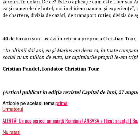
zerouri, în dolari. De ce? Este o aplicaţie cum este Uber sau 
ca şi camerele de hotel, noi închiriem oameni şi experienţe“, d
de chartere, divizia de cazări, de transport rutier, divizia de
40
de birouri sunt astăzi în reţeaua proprie a Christian Tour, ţ
”În ultimii doi ani, eu şi Marius am decis ca, în toate compan
social cu un milion de euro, iar capitalurile proprii le-am tripl
Cristian Pandel, fondator Christian Tour
(Articol publicat în ediţia revistei Capital de luni, 27 augu
Articole pe aceiasi tema:
prima
Urmatorul
ALERTĂ! Un nou pericol amenință România! ANSVSA a făcut anunțul | Bu
Nu ratati