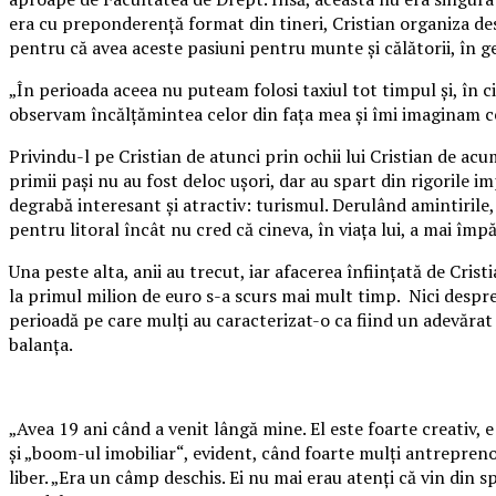
era cu preponderenţă format din tineri, Cristian organiza dese
pentru că avea aceste pasiuni pentru munte şi călătorii, în g
„În perioada aceea nu puteam folosi taxiul tot timpul şi, în ci
observam încălţămintea celor din faţa mea şi îmi imaginam ce 
Privindu-l pe Cristian de atunci prin ochii lui Cristian de 
primii paşi nu au fost deloc uşori, dar au spart din rigorile
degrabă interesant şi atractiv: turismul. Derulând amintirile,
pentru litoral încât nu cred că cineva, în viaţa lui, a mai împ
Una peste alta, anii au trecut, iar afacerea înfiinţată de Cri
la primul milion de euro s-a scurs mai mult timp. Nici despre
perioadă pe care mulţi au caracterizat-o ca fiind un adevărat 
balanţa.
„Avea 19 ani când a venit lângă mine. El este foarte creativ,
şi „boom-ul imobiliar“, evident, când foarte mulţi antreprenor
liber. „Era un câmp deschis. Ei nu mai erau atenţi că vin din