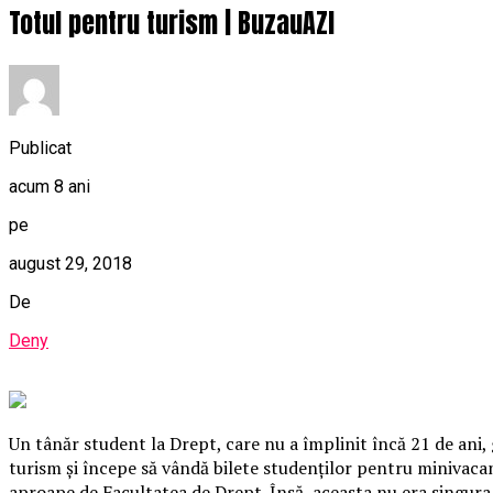
Totul pentru turism | BuzauAZI
Publicat
acum 8 ani
pe
august 29, 2018
De
Deny
Un tânăr student la Drept, care nu a împlinit încă 21 de ani
turism şi începe să vândă bilete studenţilor pentru minivacanţ
aproape de Facultatea de Drept. Însă, aceasta nu era singura a