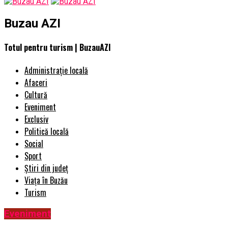
Buzau AZI
Totul pentru turism | BuzauAZI
Administrație locală
Afaceri
Cultură
Eveniment
Exclusiv
Politică locală
Social
Sport
Știri din județ
Viața în Buzău
Turism
Eveniment