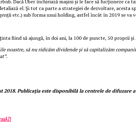
Airbnb. Dacă Uber închiriază maşini şi le face să fucţioneze ca
etaliază el. Și tot ca parte a strategiei de dezvoltare, acesta 
 agenţii etc.) sub forma unui holding, astfel încât în 2019 se va
inta fiind să ajungă, în doi ani, la 100 de puncte, 50 proprii şi 
iile noastre, să nu ridicăm dividende şi să capitalizăm companii
at”.
st 2018. Publicaţia este disponibilă la centrele de difuzare a
zauAZI