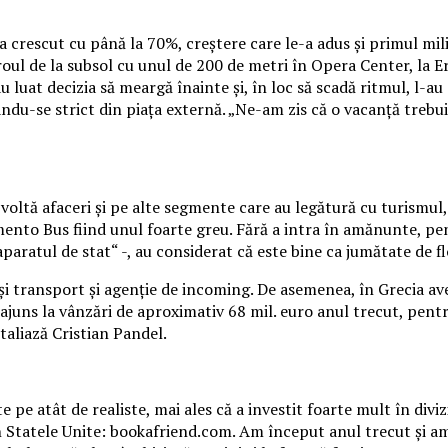
crescut cu până la 70%, creştere care le-a adus şi primul milio
oul de la subsol cu unul de 200 de metri în Opera Center, la Ero
u luat decizia să meargă înainte şi, în loc să scadă ritmul, l-au
ându-se strict din piaţa externă. „Ne-am zis că o vacanţă trebu
oltă afaceri şi pe alte segmente care au legătură cu turismul, 
nto Bus fiind unul foarte greu. Fără a intra în amănunte, pen
aparatul de stat“ -, au considerat că este bine ca jumătate de f
 transport şi agenţie de incoming. De asemenea, în Grecia avem
ajuns la vânzări de aproximativ 68 mil. euro anul trecut, pentru
taliază Cristian Pandel.
 pe atât de realiste, mai ales că a investit foarte mult în div
n Statele Unite: bookafriend.com. Am început anul trecut şi am 