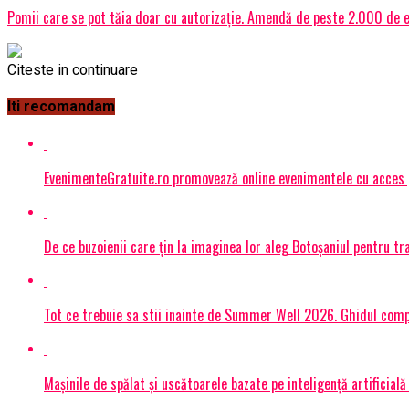
Pomii care se pot tăia doar cu autorizaţie. Amendă de peste 2.000 de e
Citeste in continuare
Iti recomandam
EvenimenteGratuite.ro promovează online evenimentele cu acces
De ce buzoienii care țin la imaginea lor aleg Botoșaniul pentru 
Tot ce trebuie sa stii inainte de Summer Well 2026. Ghidul compl
Mașinile de spălat și uscătoarele bazate pe inteligență artificială