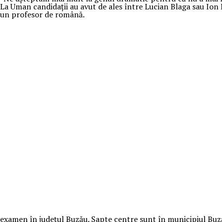
La Uman candidaţii au avut de ales între Lucian Blaga sau Ion B
un profesor de română.
examen în judeţul Buzău. Şapte centre sunt în municipiul Buză