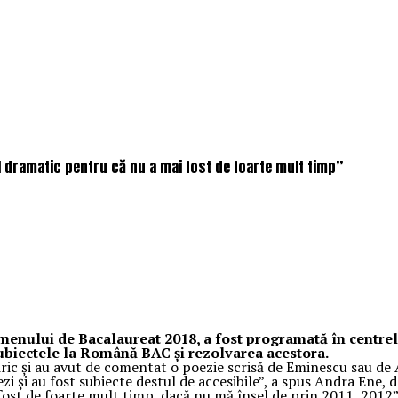
 dramatic pentru că nu a mai fost de foarte mult timp”
menului de Bacalaureat 2018, a fost programată în centrel
subiectele la Română BAC şi rezolvarea acestora.
iric şi au avut de comentat o poezie scrisă de Eminescu sau de 
zi şi au fost subiecte destul de accesibile”, a spus Andra Ene, 
st de foarte mult timp, dacă nu mă înşel de prin 2011, 2012”, 