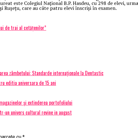
aureat este Colegiul Naţional B.P. Hasdeu, cu 298 de elevi, urm
i Ruşeţu, care au câte patru elevi înscrişi în examen.
i de trai al cetățenilor”
marea zâmbetului: Standarde internaționale la Dentastic
ru editia aniversara de 15 ani
agazinelor și extinderea portofoliului
r-un univers cultural revine in august
 marcate cu
*