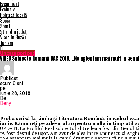
Eveniment
Exclusiv
Politică locală
Social
Sport
Știri din județ
Viața în Buzău
Turism
Uncategorized
VIDEO Subiecte Română BAC 2018. „Ne aşteptam mai mult la genul
Publicat
acum 8 ani
pe
iunie 28, 2018
De
Deny
Proba scrisă la Limba şi Literatura Română, în cadrul exa
iunie. Rămâneţi pe adevarul.ro pentru a afla în timp util 
UPDATE La Profilul Real subiectul al treilea a fost din Genul L
”A fost destul de uşor. Am avut de ales între Eminescu şi Arghe
”Ne aşteptam mai mult la genul dramatic pentru că nu a mai fo