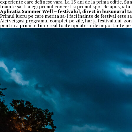
experiente care definesc vara. La 15 ani de la prima editie, S
Inainte sa-ti alegi primul concert si primul spot de apus, iata
Aplica
t
ia Summer Well
– festivalul, direct in buzunarul t
Primul lucru pe care merita sa-l faci inainte de festival este 
Aici vei gasi programul complet pe zile, harta festivalului, zon
pentru a primi in timp real toate update-urile importante pe p