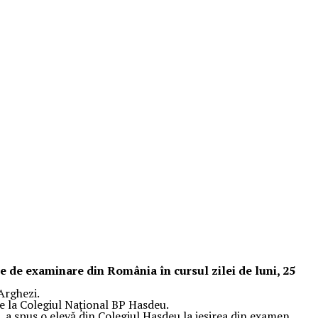
e de examinare din România în cursul zilei de luni, 25
Arghezi.
de la Colegiul Naţional BP Hasdeu.
a spus o elevă din Colegiul Hasdeu la ieşirea din examen.