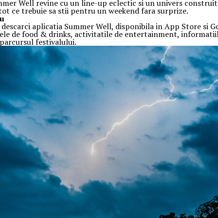
ummer Well revine cu un line-up eclectic si un univers construi
 tot ce trebuie sa stii pentru un weekend fara surprize.
au
sa descarci aplicatia Summer Well, disponibila in App Store si G
ele de food & drinks, activitatile de entertainment, informatiile
arcursul festivalului.