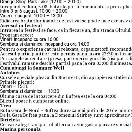
Orange Shop Park Lake (12:00 – 20:00)
Incepand cu luni, 3.08, batarile pot fi comandate si prin apli
Intre 3 si 6 august: 10:00 – 20:00
Vineri, 7 august: 10:00 – 13:00
Ridicarea bratarilor inainte de festival se poate face exclusiv 
Accesul i
n festival
Intrarea in festival se face, ca in fiecare an, din strada Oltului.
Program acces:
Vineri: incepand cu ora 16:00
Sambata si duminica: incepand cu ora 14:00
Pentru o experienta cat mai relaxata, organizatorii recomanda 
Accesul participantilor este permis pana la ora 23:30 in fiecare
Persoanele acreditate (presa, parteneri si guestlist) isi pot ri
Festivalul ramane deschis partial pana la ora 05:00 dimineata.
Cum ajungi la Summer Well
Autobuz
Cursele speciale pleaca din Bucuresti, din apropierea statiei 
Primele plecari:
Vineri – 15:30
Sambata si duminica – 13:30
Ultima cursa de intoarcere din Buftea este la ora 04:00.
Biletul poate fi cumparat online.
Tren
Ruta Gara de Nord – Buftea dureaza mai putin de 20 de minut
De la Gara Buftea pana la Domeniul Stirbey sunt aproximativ 30
Biciclet
a
Cei care aleg transportul alternativ vor gasi o parcare special 
Masina
personal
a