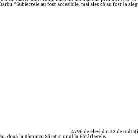
arbu. ”Subiectele au fost accesibile, mai ales că au fost la ale
2.796 de elevi din 32 de unităţ
u, două la Râmnicu Sărat şi unul la Pătârlagele.