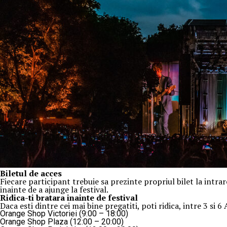
Biletul de acces
Fiecare participant trebuie sa prezinte propriul bilet la intrar
inainte de a ajunge la festival.
Ridica-t
i br
at
ara
inainte de festival
Daca esti dintre cei mai bine pregatiti, poti ridica, intre 3 si 6
Orange Shop Victoriei (9:00 – 18:00)
Orange Shop Plaza (12:00 – 20:00)