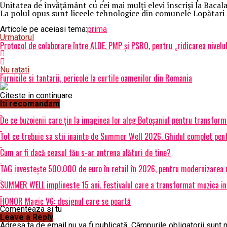
Unitatea de învăţământ cu cei mai mulţi elevi înscrişi la Bacal
La polul opus sunt liceele tehnologice din comunele Lopătari ş
Articole pe aceiasi tema:
prima
Urmatorul
Protocol de colaborare între ALDE, PMP şi PSRO, pentru „ridicarea nivelulu
Nu ratati
Furnicile si tantarii, pericole la curtile oamenilor din Romania
Citeste in continuare
Iti recomandam
De ce buzoienii care țin la imaginea lor aleg Botoșaniul pentru transfor
Tot ce trebuie sa stii inainte de Summer Well 2026. Ghidul complet pent
Cum ar fi dacă ceasul tău s-ar antrena alături de tine?
TAG investește 500.000 de euro în retail în 2026, pentru modernizarea m
SUMMER WELL implineste 15 ani. Festivalul care a transformat muzica int
HONOR Magic V6: designul care se poartă
Comenteaza si tu
Leave a Reply
Adresa ta de email nu va fi publicată.
Câmpurile obligatorii sunt