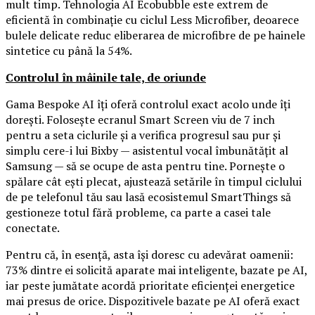
mult timp. Tehnologia AI Ecobubble este extrem de
eficientă în combinație cu ciclul Less Microfiber, deoarece
bulele delicate reduc eliberarea de microfibre de pe hainele
sintetice cu până la 54%.
Controlul în mâinile tale, de oriunde
Gama Bespoke AI îți oferă controlul exact acolo unde îți
dorești. Folosește ecranul Smart Screen viu de 7 inch
pentru a seta ciclurile și a verifica progresul sau pur și
simplu cere-i lui Bixby — asistentul vocal îmbunătățit al
Samsung — să se ocupe de asta pentru tine. Pornește o
spălare cât ești plecat, ajustează setările în timpul ciclului
de pe telefonul tău sau lasă ecosistemul SmartThings să
gestioneze totul fără probleme, ca parte a casei tale
conectate.
Pentru că, în esență, asta își doresc cu adevărat oamenii:
73% dintre ei solicită aparate mai inteligente, bazate pe AI,
iar peste jumătate acordă prioritate eficienței energetice
mai presus de orice. Dispozitivele bazate pe AI oferă exact