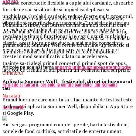
Razvan
Aceasta constructie flexibila a cuplajului cardanic, absoarbe
fortele de soc si vibratiile si impiedica deplasarea
unghiulara. Cuplajul cardanic reduce foarte mult zgomotul,
Countdown-ul aproape s-a incheiat. In doar cateva zile,
vibratiile si socurile de pe transmisie. Cuplajele elastice au
Domeniul Stirbey din Buftea devine din nou locul in care
un ciclu de viata dificil, ceea ce presupune o intretinere
zeci de mii de oameni vin pentru trei zile de muzica, arta,
regulata in timpul functionarii. In cazul uzurii cuplajului
nopti lungi si experiente care definesc vara. La 15 ani de la
elastic, acest lucru poate duce la mai multe consecinte
prima editie, Summer Well revine cu un line-up eclectic si
negative, inclusiv la transmiterea vibratiilor, care pot
un univers construit in jurul culturii contemporane.
creste in mod semnificativ odata cu accelerarea.
Inainte sa-ti alegi primul concert si primul spot de apus,
Articole pe aceiasi tema:
ansambluri
industrie
piese
tehnologie
iata tot ce trebuie sa stii pentru un weekend fara surprize.
Urmatorul
Aplica
t
ia Summer Well
– festivalul, direct in buzunarul
Furnicile si tantarii, pericole la curtile oamenilor din Romania
tau
Nu ratati
Primul lucru pe care merita sa-l faci inainte de festival este
sa descarci aplicatia Summer Well, disponibila in App Store
Hello world!
si Google Play.
Aici vei gasi programul complet pe zile, harta festivalului,
zonele de food & drinks, activitatile de entertainment,