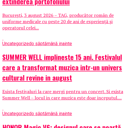
extinderea portofoliului
București, 3 august 2026 – TAG, producător român de
uniforme medicale cu peste 20 de ani de experiență și
operatorul celei...
Uncategorized
o săptămână inainte
SUMMER WELL implineste 15 ani. Festivalul
care a transformat muzica intr-un univers
cultural revine in august
Exista festivaluri la care mergi pentru un concert. Si exista
Summer Well – locul in care muzica este doar inceputul....
Uncategorized
o săptămână inainte
HONOR Magic V6: designul care se poartă