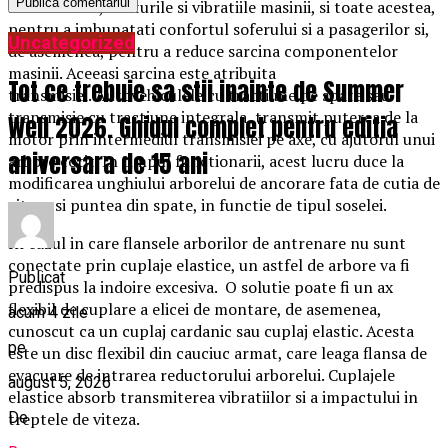
scrasniturile, loviturile si vibratiile masinii, si toate acestea,
pentru a imbunatati confortul soferului si a pasagerilor si,
Uncategorized
de asemenea, pentru a reduce sarcina componentelor
masinii. Aceeasi sarcina este atribuita
Tot ce trebuie sa stii inainte de Summer
transmisiei. Autovehiculele cu tractiune pe spate sau
transmisie cu tractiune integrala, transmit puterea de la
Well 2026. Ghidul complet pentru editia
motor prin intermediul transmisiei pe axe, cu ajutorul unui
aniversara de 15 ani
arbore cotit. In timpul functionarii, acest lucru duce la
modificarea unghiului arborelui de ancorare fata de cutia de
viteze si puntea din spate, in functie de tipul soselei.
In cazul in care flansele arborilor de antrenare nu sunt
conectate prin cuplaje elastice, un astfel de arbore va fi
Publicat
predispus la indoire excesiva. O solutie poate fi un ax
flexibil de cuplare a elicei de montare, de asemenea,
acum 4 zile
cunoscut ca un cuplaj cardanic sau cuplaj elastic. Acesta
pe
este un disc flexibil din cauciuc armat, care leaga flansa de
evacuare de intrarea reductorului arborelui. Cuplajele
august 5, 2026
elastice absorb transmiterea vibratiilor si a impactului in
De
treptele de viteza.