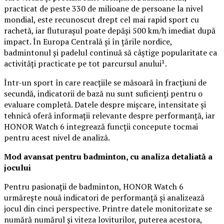
practicat de peste 330 de milioane de persoane la nivel
mondial, este recunoscut drept cel mai rapid sport cu
rachetă, iar fluturașul poate depăși 500 km/h imediat după
impact. În Europa Centrală și în țările nordice,
badmintonul și padelul continuă să câștige popularitate ca
activități practicate pe tot parcursul anului¹.
Într-un sport în care reacțiile se măsoară în fracțiuni de
secundă, indicatorii de bază nu sunt suficienți pentru o
evaluare completă. Datele despre mișcare, intensitate și
tehnică oferă informații relevante despre performanță, iar
HONOR Watch 6 integrează funcții concepute tocmai
pentru acest nivel de analiză.
Mod avansat pentru badminton, cu analiza detaliată a
jocului
Pentru pasionații de badminton, HONOR Watch 6
urmărește nouă indicatori de performanță și analizează
jocul din cinci perspective. Printre datele monitorizate se
numără numărul și viteza loviturilor, puterea acestora,