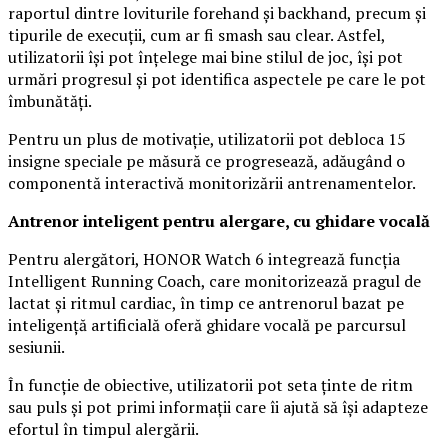
raportul dintre loviturile forehand și backhand, precum și
tipurile de execuții, cum ar fi smash sau clear. Astfel,
utilizatorii își pot înțelege mai bine stilul de joc, își pot
urmări progresul și pot identifica aspectele pe care le pot
îmbunătăți.
Pentru un plus de motivație, utilizatorii pot debloca 15
insigne speciale pe măsură ce progresează, adăugând o
componentă interactivă monitorizării antrenamentelor.
Antrenor inteligent pentru alergare, cu ghidare vocală
Pentru alergători, HONOR Watch 6 integrează funcția
Intelligent Running Coach, care monitorizează pragul de
lactat și ritmul cardiac, în timp ce antrenorul bazat pe
inteligență artificială oferă ghidare vocală pe parcursul
sesiunii.
În funcție de obiective, utilizatorii pot seta ținte de ritm
sau puls și pot primi informații care îi ajută să își adapteze
efortul în timpul alergării.