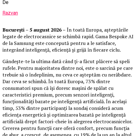
De
Razvan
București – 5 august 2026 –
În toată Europa, așteptările
legate de electrocasnice se schimbă rapid. Gama Bespoke AI
de la Samsung este concepută pentru a le satisface,
integrând inteligență, eficiență și grijă în fiecare ciclu.
Gândește-te la ultima dată când ți-a făcut plăcere să speli
rufele. Pentru majoritatea dintre noi, este o sarcină pe care
trebuie să o îndeplinim, nu ceva ce așteptăm cu nerăbdare.
Dar ceva se schimbă. În toată Europa, 73% dintre
consumatori spun că își doresc mașini de spălat cu
caracteristici premium, precum senzori inteligenți,
funcționalități bazate pe inteligență artificială. În același
timp, 53% dintre participanți la sondaj consideră acum
eficiența energetică și optimizarea bazată pe inteligență
artificială drept factori-cheie în alegerea electrocasnicelor.
Cererea pentru funcții care oferă confort, precum funcția
de abur, a crescut, de asemenea, cu 19% de la un an la altul,