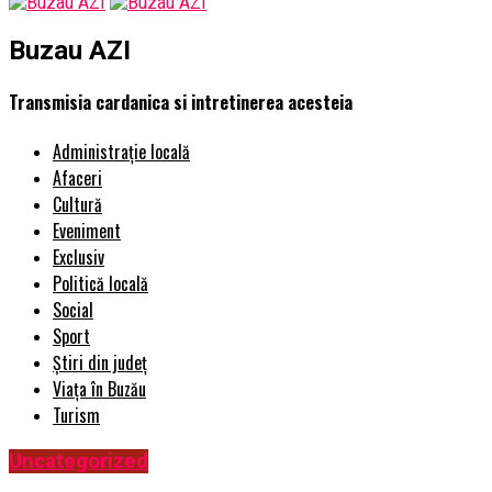
Buzau AZI
Transmisia cardanica si intretinerea acesteia
Administrație locală
Afaceri
Cultură
Eveniment
Exclusiv
Politică locală
Social
Sport
Știri din județ
Viața în Buzău
Turism
Uncategorized