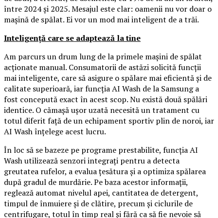
între 2024 și 2025. Mesajul este clar: oamenii nu vor doar o
mașină de spălat. Ei vor un mod mai inteligent de a trăi.
Inteligență care se adaptează la tine
Am parcurs un drum lung de la primele mașini de spălat
acționate manual. Consumatorii de astăzi solicită funcții
mai inteligente, care să asigure o spălare mai eficientă și de
calitate superioară, iar funcția AI Wash de la Samsung a
fost concepută exact în acest scop. Nu există două spălări
identice. O cămașă ușor uzată necesită un tratament cu
totul diferit față de un echipament sportiv plin de noroi, iar
AI Wash înțelege acest lucru.
În loc să se bazeze pe programe prestabilite, funcția AI
Wash utilizează senzori integrați pentru a detecta
greutatea rufelor, a evalua țesătura și a optimiza spălarea
după gradul de murdărie. Pe baza acestor informații,
reglează automat nivelul apei, cantitatea de detergent,
timpul de înmuiere și de clătire, precum și ciclurile de
centrifugare, totul în timp real și fără ca să fie nevoie să