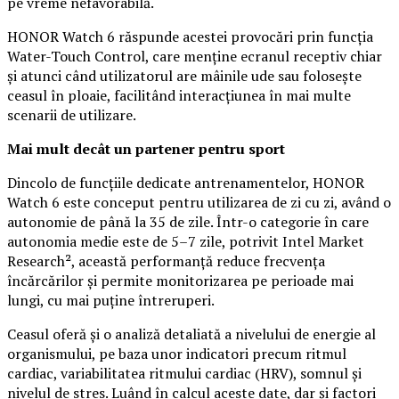
pe vreme nefavorabilă.
HONOR Watch 6 răspunde acestei provocări prin funcția
Water-Touch Control, care menține ecranul receptiv chiar
și atunci când utilizatorul are mâinile ude sau folosește
ceasul în ploaie, facilitând interacțiunea în mai multe
scenarii de utilizare.
Mai mult decât un partener pentru sport
Dincolo de funcțiile dedicate antrenamentelor, HONOR
Watch 6 este conceput pentru utilizarea de zi cu zi, având o
autonomie de până la 35 de zile. Într-o categorie în care
autonomia medie este de 5–7 zile, potrivit Intel Market
Research², această performanță reduce frecvența
încărcărilor și permite monitorizarea pe perioade mai
lungi, cu mai puține întreruperi.
Ceasul oferă și o analiză detaliată a nivelului de energie al
organismului, pe baza unor indicatori precum ritmul
cardiac, variabilitatea ritmului cardiac (HRV), somnul și
nivelul de stres. Luând în calcul aceste date, dar și factori