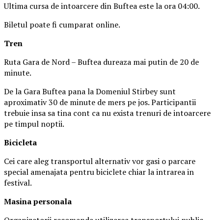
Ultima cursa de intoarcere din Buftea este la ora 04:00.
Biletul poate fi cumparat online.
Tren
Ruta Gara de Nord – Buftea dureaza mai putin de 20 de
minute.
De la Gara Buftea pana la Domeniul Stirbey sunt
aproximativ 30 de minute de mers pe jos. Participantii
trebuie insa sa tina cont ca nu exista trenuri de intoarcere
pe timpul noptii.
Biciclet
a
Cei care aleg transportul alternativ vor gasi o parcare
special amenajata pentru biciclete chiar la intrarea in
festival.
Masina
personal
a
Organizatorii recomanda utilizarea transportului public