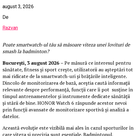
august 3, 2026
De
Razvan
Poate smartwatch-ul t
ău
să măsoare viteza unei lovituri de
smash la badminton?
București,
3 august 2026
–
Pe măsură ce interesul pentru
sănătate, fitness și sport crește, utilizatorii au așteptări tot
mai ridicate de la smartwatch-uri și brățările inteligente.
Dincolo de monitorizarea de bază, aceștia caută informații
relevante despre performanță, funcții care îi pot susține în
timpul antrenamentelor și instrumente dedicate sănătății
și stării de bine. HONOR Watch 6 răspunde acestor nevoi
prin funcții avansate de monitorizare sportivă și analiză a
datelor.
Această evoluție este vizibilă mai ales în cazul sporturilor în
care viteza și precizia sunt esențiale. Badmintonul,