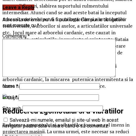
montarii flansei, slabirea suportului rulmentului
Leave a Reply
intermediar. Atunci cand se aud aceste batai la inceputul
miscarii, motivele pot fi uzura lagarelor si a articulatiilor
Adresa ta de email nu va fi publicată.
Câmpurile obligatorii
transversale, a arborilor si axelor, a articulatiilor universale
sunt marcate cu
*
etc. Jocul mare al arborelui cardanic, este cauzat in
Comentariu
*
principal de articulatiile incrucisate si spintecate. Bataia
de pe arborele cardanic poate fi cauzata de o echilibrare
incorecta. Echilibrarea arborilor cu ajutorul placilor de
echilibrare, se face din fabrica. Montarea
necorespunzatoare este rezultatul unei asamblari si
instalari inexacte a arborilor, care au dus la bataile
arborelui cardanic, la miscarea puternica intermitenta si la
uzura rapida a pieselor de transmisii cardanice.
Nume
*
Email
*
Site web
Reducerea zgomotului si a vibratiilor
Salvează-mi numele, emailul și site-ul web în acest
Reducerea zgomotului si a vibratiilor joaca un rol imens in
navigator pentru data viitoare când o să comentez.
proiectarea masinii. La urma urmei, este necesar sa reduci