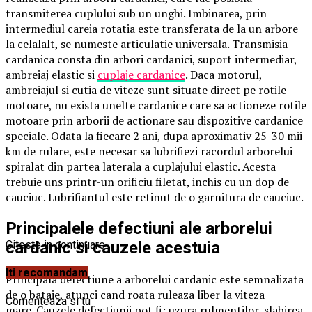
transmiterea cuplului sub un unghi. Imbinarea, prin
intermediul careia rotatia este transferata de la un arbore
la celalalt, se numeste articulatie universala.
Transmisia
cardanica consta din arbori cardanici, suport intermediar,
ambreiaj elastic si
cuplaje cardanice
. Daca motorul,
ambreiajul si cutia de viteze sunt situate direct pe rotile
motoare, nu exista unelte cardanice care sa actioneze rotile
motoare prin arborii de actionare sau dispozitive cardanice
speciale. Odata la fiecare 2 ani, dupa aproximativ 25-30 mii
km de rulare, este necesar sa lubrifiezi racordul arborelui
spiralat din partea laterala a cuplajului elastic. Acesta
trebuie uns printr-un orificiu filetat, inchis cu un dop de
cauciuc. Lubrifiantul este retinut de o garnitura de cauciuc.
Principalele defectiuni ale arborelui
cardanic si cauzele acestuia
Citeste in continuare
Iti recomandam
Principala defectiune a arborelui cardanic este semnalizata
de o bataie, atunci cand roata ruleaza liber la viteza
Comenteaza si tu
mare. Cauzele defectiunii pot fi: uzura rulmentilor, slabirea