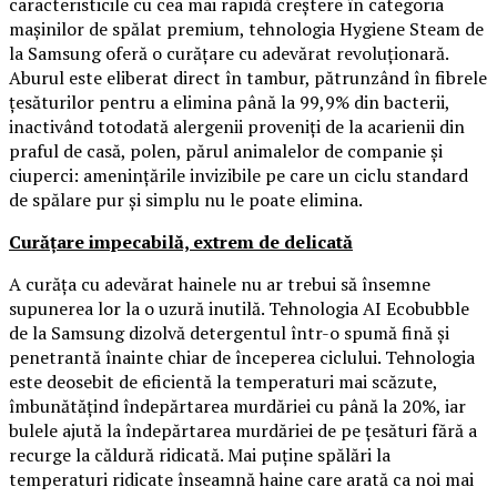
caracteristicile cu cea mai rapidă creștere în categoria
mașinilor de spălat premium, tehnologia Hygiene Steam de
la Samsung oferă o curățare cu adevărat revoluționară.
Aburul este eliberat direct în tambur, pătrunzând în fibrele
țesăturilor pentru a elimina până la 99,9% din bacterii,
inactivând totodată alergenii proveniți de la acarienii din
praful de casă, polen, părul animalelor de companie și
ciuperci: amenințările invizibile pe care un ciclu standard
de spălare pur și simplu nu le poate elimina.
Curățare impecabilă, extrem de delicată
A curăța cu adevărat hainele nu ar trebui să însemne
supunerea lor la o uzură inutilă. Tehnologia AI Ecobubble
de la Samsung dizolvă detergentul într-o spumă fină și
penetrantă înainte chiar de începerea ciclului. Tehnologia
este deosebit de eficientă la temperaturi mai scăzute,
îmbunătățind îndepărtarea murdăriei cu până la 20%, iar
bulele ajută la îndepărtarea murdăriei de pe țesături fără a
recurge la căldură ridicată. Mai puține spălări la
temperaturi ridicate înseamnă haine care arată ca noi mai