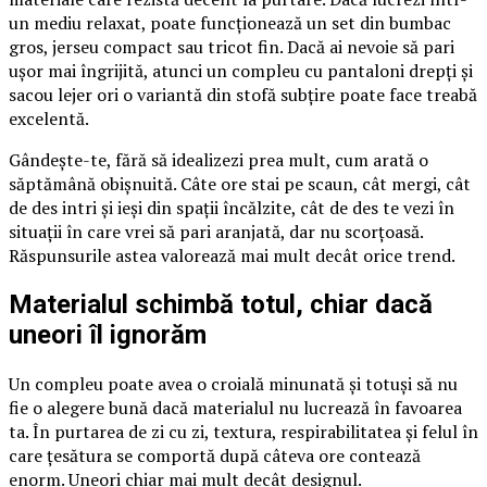
un mediu relaxat, poate funcționează un set din bumbac
gros, jerseu compact sau tricot fin. Dacă ai nevoie să pari
ușor mai îngrijită, atunci un compleu cu pantaloni drepți și
sacou lejer ori o variantă din stofă subțire poate face treabă
excelentă.
Gândește-te, fără să idealizezi prea mult, cum arată o
săptămână obișnuită. Câte ore stai pe scaun, cât mergi, cât
de des intri și ieși din spații încălzite, cât de des te vezi în
situații în care vrei să pari aranjată, dar nu scorțoasă.
Răspunsurile astea valorează mai mult decât orice trend.
Materialul schimbă totul, chiar dacă
uneori îl ignorăm
Un compleu poate avea o croială minunată și totuși să nu
fie o alegere bună dacă materialul nu lucrează în favoarea
ta. În purtarea de zi cu zi, textura, respirabilitatea și felul în
care țesătura se comportă după câteva ore contează
enorm. Uneori chiar mai mult decât designul.