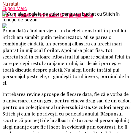
Nu ratati
Eugen Marc
A murit o celebră actriță născută în județul Buzău
Prima dată când am văzut un buchet construit în jurul lui
Stitch am zâmbit puțin neîncrezător. Mi se părea o
combinație ciudată, un personaj albastru cu urechi mari
plantat în mijlocul florilor. Apoi mi-a picat fisa. Tot
secretul stă în culoare. Albastrul lui aparte schimbă felul în
care percepi restul aranjamentului, iar de aici pornește
toată discuția despre paletă. Nu alegi florile întâi și pui
personajul peste ele, ci gândești totul invers, pornind de la
el.
Întrebarea revine aproape de fiecare dată, fie că e vorba de
o aniversare, de un gest pentru cineva drag sau de un cadou
pentru un colecționar al universului ăsta. Ce culori merg cu
Stitch și cum le potrivești cu perioada anului. Răspunsul
scurt e că pornești de la albastrul-turcoaz al personajului și
alegi nuanțe care fie îl scot în evidență prin contrast, fie îl