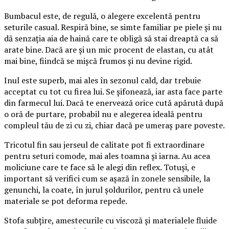
Bumbacul este, de regulă, o alegere excelentă pentru
seturile casual. Respiră bine, se simte familiar pe piele și nu
dă senzația aia de haină care te obligă să stai dreaptă ca să
arate bine. Dacă are și un mic procent de elastan, cu atât
mai bine, fiindcă se mișcă frumos și nu devine rigid.
Inul este superb, mai ales în sezonul cald, dar trebuie
acceptat cu tot cu firea lui. Se șifonează, iar asta face parte
din farmecul lui. Dacă te enervează orice cută apărută după
o oră de purtare, probabil nu e alegerea ideală pentru
compleul tău de zi cu zi, chiar dacă pe umeraș pare poveste.
Tricotul fin sau jerseul de calitate pot fi extraordinare
pentru seturi comode, mai ales toamna și iarna. Au acea
moliciune care te face să le alegi din reflex. Totuși, e
important să verifici cum se așază în zonele sensibile, la
genunchi, la coate, în jurul șoldurilor, pentru că unele
materiale se pot deforma repede.
Stofa subțire, amestecurile cu viscoză și materialele fluide