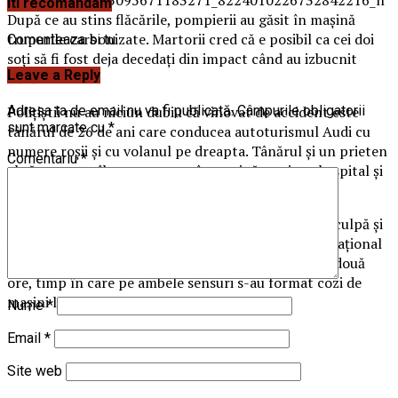
Iti recomandam
După ce au stins flăcările, pompierii au găsit în mașină
trupurile carbonizate. Martorii cred că e posibil ca cei doi
Comenteaza si tu
soți să fi fost deja decedați din impact când au izbucnit
Leave a Reply
flăcările.
Polițiștii nu au niciun dubiu că vinovat de accident este
Adresa ta de email nu va fi publicată.
Câmpurile obligatorii
sunt marcate cu
*
tânărul de 26 de ani care conducea autoturismul Audi cu
numere roșii și cu volanul pe dreapta. Tânărul și un prieten
Comentariu
*
al său pe care îl avea pasager în mașină au ajuns la spital și
sunt în afara oricărui pericol.
Tânărul s-a ales cu dosar penal pentru ucidere din culpă și
vătămare corporală din culpă. Traficul pe drumul național
10 a fost blocat din cauza accidentului mai bine de două
ore, timp în care pe ambele sensuri s-au format cozi de
mașini lungi de peste trei kilometri.
Nume
*
Email
*
Site web