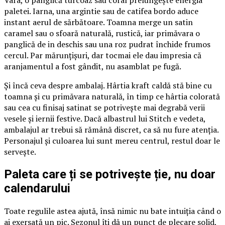
Vara, o panglică turcoaz sau coral prelungește energia
paletei. Iarna, una argintie sau de catifea bordo aduce
instant aerul de sărbătoare. Toamna merge un satin
caramel sau o sfoară naturală, rustică, iar primăvara o
panglică de in deschis sau una roz pudrat închide frumos
cercul. Par mărunțișuri, dar tocmai ele dau impresia că
aranjamentul a fost gândit, nu asamblat pe fugă.
Și încă ceva despre ambalaj. Hârtia kraft caldă stă bine cu
toamna și cu primăvara naturală, în timp ce hârtia colorată
sau cea cu finisaj satinat se potrivește mai degrabă verii
vesele și iernii festive. Dacă albastrul lui Stitch e vedeta,
ambalajul ar trebui să rămână discret, ca să nu fure atenția.
Personajul și culoarea lui sunt mereu centrul, restul doar le
servește.
Paleta care ți se potrivește ție, nu doar
calendarului
Toate regulile astea ajută, însă nimic nu bate intuiția când o
ai exersată un pic. Sezonul îți dă un punct de plecare solid,