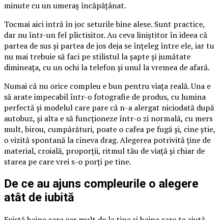
minute cu un umeraș încăpățânat.
Tocmai aici intră în joc seturile bine alese. Sunt practice,
dar nu într-un fel plictisitor. Au ceva liniștitor în ideea că
partea de sus și partea de jos deja se înțeleg între ele, iar tu
nu mai trebuie să faci pe stilistul la șapte și jumătate
dimineața, cu un ochi la telefon și unul la vremea de afară.
Numai că nu orice compleu e bun pentru viața reală. Una e
să arate impecabil într-o fotografie de produs, cu lumina
perfectă și modelul care pare că n-a alergat niciodată după
autobuz, și alta e să funcționeze într-o zi normală, cu mers
mult, birou, cumpărături, poate o cafea pe fugă și, cine știe,
o vizită spontană la cineva drag. Alegerea potrivită ține de
material, croială, proporții, ritmul tău de viață și chiar de
starea pe care vrei s-o porți pe tine.
De ce au ajuns compleurile o alegere
atât de iubită
Există haine care cer mult de la tine și haine care te ajută.