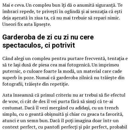
Mai e ceva. Un compleu bun îți dă o anumită siguranță. Te
îmbraci repede, te privești în oglindă și ai senzația că ești
deja așezată în ziua ta, că nu mai trebuie să repari nimic.
Uneori fix asta lipsește.
Garderoba de zi cu zi nu cere
spectaculos, ci potrivit
Când alegi un compleu pentru purtare frecventă, tentația e
să te lași dusă de piesa cea mai fotogenică. Un imprimeu
puternic, o culoare foarte la modă, un material care cade
superb în poze. Numai că garderoba zilnică nu trăiește din
fotografii, trăiește din repetiție.
Asta înseamnă că primul criteriu nu ar trebui să fie efectul
de wow, ci cât de des îl vei purta fără să simți că te-ai
costumat. Dacă îl vezi mergând cu adidași, cu un trench
simplu, cu o geantă obișnuită și chiar cu geaca ta favorită,
atunci e un semn bun. Dacă îl poți imagina doar într-un
context perfect, cu pantofi perfecți și păr perfect, probabil