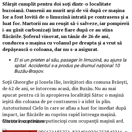
Sfârșit cumplit pentru doi soți dintr-o localitate
buzoiană. Oamenii au murit arși de vii după ce mașina
lor a fost lovită de o limuzină intrată pe contrasens și a
luat foc. Martorii nu au reușit să-i salveze, iar pompierii
i-au găsit carbonizați între fiare după ce au stins
flăcările. Șoferul vinovat, un tânăr de 26 de ani,
conducea o mașina cu volanul pe dreapta și a vrut să
depășească o coloana, dar nu s-a asigurat.
El si un prieten al său, pasager în limuzină, au ajuns la
spital. Accidentul s-a produs pe drumul național 10
Buzău-Brașov.
Soții Gheorghe şi Ionela
Ilie, învățători
din comuna
Brăeşti
,
de 62 de ani, se întorceau acasă, din Buzău. Nu au mai
apucat pentru că în apropierea localității Sătuc o mașină
ieșită din coloana de pe contrasens i-a izbit în plin.
Autoturismul Cielo în care se aflau a luat foc imediat după
impact, iar flăcările au cuprins rapid întreaga mașină.
Martorii au privit neputincioși cum ocupanții mașinii ard.
Citeste in continuare