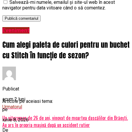
Salvează-mi numele, emailul și site-ul web în acest
navigator pentru data viitoare când o să comentez.
Eveniment
Cum alegi paleta de culori pentru un buchet
cu Stitch în funcție de sezon?
Publicat
acum 2 luni
Articole pe aceiasi tema:
Urmatorul
pe
Un vitezoman de 26 de ani, vinovat de moartea dascălilor din Brăești.
iunie 8, 2026
Au ars în propria mașină după un accident rutier
De