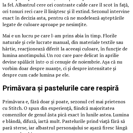
la fel. Albastrul cere ori contraste calde care îl scot în față,
ori tonuri reci care îl liniștesc și îl extind. Sezonul intervine
exact în decizia asta, pentru că ne modelează așteptările
legate de culoare aproape pe nesimțite.
Mai e un lucru pe care l-am prins abia în timp. Florile
naturale și cele lucrate manual, din materiale textile sau
hârtie, reacționează diferit la aceeași culoare, în funcție de
lumina anotimpului. Un roz care pare delicat în aprilie
devine spălăcit într-o zi cenușie de noiembrie. Așa că nu
vorbim doar despre nuanțe, ci și despre intensitate și
despre cum cade lumina pe ele.
Primăvara și pastelurile care respiră
Primăvara e, fără doar și poate, sezonul cel mai prietenos
cu Stitch. O spun din experiență, fiindcă majoritatea
comenzilor de genul ăsta pică exact în lunile astea. Lumina
e blândă, difuză, iartă mult. Pastelurile prind viață fără să
pară sterse, iar albastrul personajului se așază firesc lângă