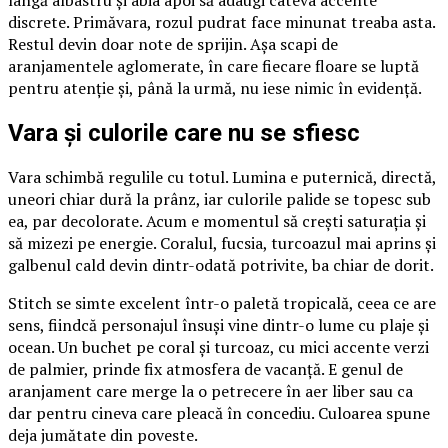
discrete. Primăvara, rozul pudrat face minunat treaba asta.
Restul devin doar note de sprijin. Așa scapi de
aranjamentele aglomerate, în care fiecare floare se luptă
pentru atenție și, până la urmă, nu iese nimic în evidență.
Vara și culorile care nu se sfiesc
Vara schimbă regulile cu totul. Lumina e puternică, directă,
uneori chiar dură la prânz, iar culorile palide se topesc sub
ea, par decolorate. Acum e momentul să crești saturația și
să mizezi pe energie. Coralul, fucsia, turcoazul mai aprins și
galbenul cald devin dintr-odată potrivite, ba chiar de dorit.
Stitch se simte excelent într-o paletă tropicală, ceea ce are
sens, fiindcă personajul însuși vine dintr-o lume cu plaje și
ocean. Un buchet pe coral și turcoaz, cu mici accente verzi
de palmier, prinde fix atmosfera de vacanță. E genul de
aranjament care merge la o petrecere în aer liber sau ca
dar pentru cineva care pleacă în concediu. Culoarea spune
deja jumătate din poveste.