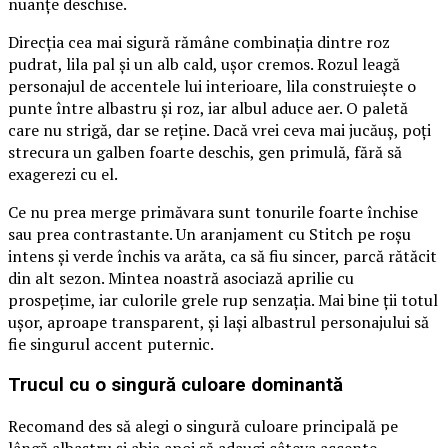
nuanțe deschise.
Direcția cea mai sigură rămâne combinația dintre roz
pudrat, lila pal și un alb cald, ușor cremos. Rozul leagă
personajul de accentele lui interioare, lila construiește o
punte între albastru și roz, iar albul aduce aer. O paletă
care nu strigă, dar se reține. Dacă vrei ceva mai jucăuș, poți
strecura un galben foarte deschis, gen primulă, fără să
exagerezi cu el.
Ce nu prea merge primăvara sunt tonurile foarte închise
sau prea contrastante. Un aranjament cu Stitch pe roșu
intens și verde închis va arăta, ca să fiu sincer, parcă rătăcit
din alt sezon. Mintea noastră asociază aprilie cu
prospețime, iar culorile grele rup senzația. Mai bine ții totul
ușor, aproape transparent, și lași albastrul personajului să
fie singurul accent puternic.
Trucul cu o singură culoare dominantă
Recomand des să alegi o singură culoare principală pe
lângă albastru și abia apoi să adaugi câteva accente