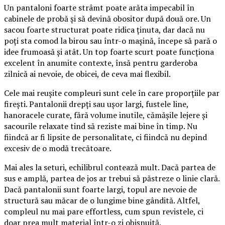
Un pantaloni foarte strâmt poate arăta impecabil în
cabinele de probă și să devină obositor după două ore. Un
sacou foarte structurat poate ridica ținuta, dar dacă nu
poți sta comod la birou sau într-o mașină, începe să pară o
idee frumoasă și atât. Un top foarte scurt poate funcționa
excelent în anumite contexte, însă pentru garderoba
zilnică ai nevoie, de obicei, de ceva mai flexibil.
Cele mai reușite compleuri sunt cele în care proporțiile par
firești. Pantalonii drepți sau ușor largi, fustele line,
hanoracele curate, fără volume inutile, cămășile lejere și
sacourile relaxate tind să reziste mai bine în timp. Nu
fiindcă ar fi lipsite de personalitate, ci fiindcă nu depind
excesiv de o modă trecătoare.
Mai ales la seturi, echilibrul contează mult. Dacă partea de
sus e amplă, partea de jos ar trebui să păstreze o linie clară.
Dacă pantalonii sunt foarte largi, topul are nevoie de
structură sau măcar de o lungime bine gândită. Altfel,
compleul nu mai pare effortless, cum spun revistele, ci
doar prea mult material într-o zi obișnuită.