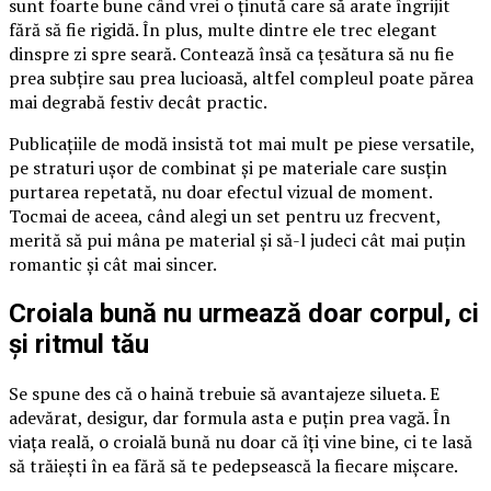
sunt foarte bune când vrei o ținută care să arate îngrijit
fără să fie rigidă. În plus, multe dintre ele trec elegant
dinspre zi spre seară. Contează însă ca țesătura să nu fie
prea subțire sau prea lucioasă, altfel compleul poate părea
mai degrabă festiv decât practic.
Publicațiile de modă insistă tot mai mult pe piese versatile,
pe straturi ușor de combinat și pe materiale care susțin
purtarea repetată, nu doar efectul vizual de moment.
Tocmai de aceea, când alegi un set pentru uz frecvent,
merită să pui mâna pe material și să-l judeci cât mai puțin
romantic și cât mai sincer.
Croiala bună nu urmează doar corpul, ci
și ritmul tău
Se spune des că o haină trebuie să avantajeze silueta. E
adevărat, desigur, dar formula asta e puțin prea vagă. În
viața reală, o croială bună nu doar că îți vine bine, ci te lasă
să trăiești în ea fără să te pedepsească la fiecare mișcare.