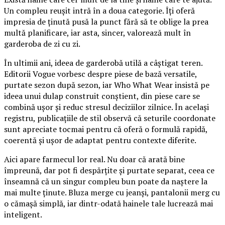
Un compleu reușit intră în a doua categorie. Îți oferă
impresia de ținută pusă la punct fără să te oblige la prea
multă planificare, iar asta, sincer, valorează mult în
garderoba de zi cu zi.
În ultimii ani, ideea de garderobă utilă a câștigat teren.
Editorii Vogue vorbesc despre piese de bază versatile,
purtate sezon după sezon, iar Who What Wear insistă pe
ideea unui dulap construit conștient, din piese care se
combină ușor și reduc stresul deciziilor zilnice. În același
registru, publicațiile de stil observă că seturile coordonate
sunt apreciate tocmai pentru că oferă o formulă rapidă,
coerentă și ușor de adaptat pentru contexte diferite.
Aici apare farmecul lor real. Nu doar că arată bine
împreună, dar pot fi despărțite și purtate separat, ceea ce
înseamnă că un singur compleu bun poate da naștere la
mai multe ținute. Bluza merge cu jeanși, pantalonii merg cu
o cămașă simplă, iar dintr-odată hainele tale lucrează mai
inteligent.