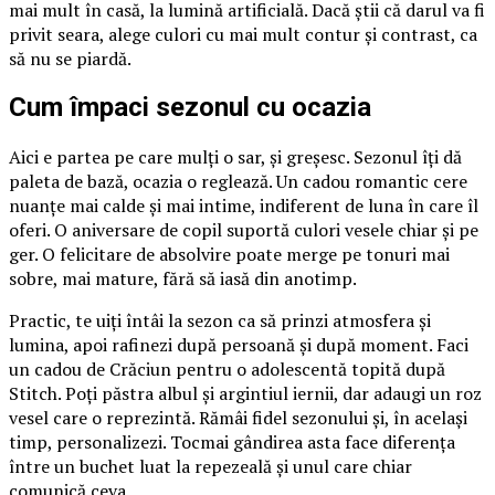
mai mult în casă, la lumină artificială. Dacă știi că darul va fi
privit seara, alege culori cu mai mult contur și contrast, ca
să nu se piardă.
Cum împaci sezonul cu ocazia
Aici e partea pe care mulți o sar, și greșesc. Sezonul îți dă
paleta de bază, ocazia o reglează. Un cadou romantic cere
nuanțe mai calde și mai intime, indiferent de luna în care îl
oferi. O aniversare de copil suportă culori vesele chiar și pe
ger. O felicitare de absolvire poate merge pe tonuri mai
sobre, mai mature, fără să iasă din anotimp.
Practic, te uiți întâi la sezon ca să prinzi atmosfera și
lumina, apoi rafinezi după persoană și după moment. Faci
un cadou de Crăciun pentru o adolescentă topită după
Stitch. Poți păstra albul și argintiul iernii, dar adaugi un roz
vesel care o reprezintă. Rămâi fidel sezonului și, în același
timp, personalizezi. Tocmai gândirea asta face diferența
între un buchet luat la repezeală și unul care chiar
comunică ceva.