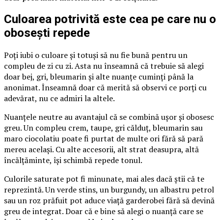
Culoarea potrivită este cea pe care nu o
obosești repede
Poți iubi o culoare și totuși să nu fie bună pentru un
compleu de zi cu zi. Asta nu înseamnă că trebuie să alegi
doar bej, gri, bleumarin și alte nuanțe cuminți până la
anonimat. Înseamnă doar că merită să observi ce porți cu
adevărat, nu ce admiri la altele.
Nuanțele neutre au avantajul că se combină ușor și obosesc
greu. Un compleu crem, taupe, gri călduț, bleumarin sau
maro ciocolatiu poate fi purtat de multe ori fără să pară
mereu același. Cu alte accesorii, alt strat deasupra, altă
încălțăminte, își schimbă repede tonul.
Culorile saturate pot fi minunate, mai ales dacă știi că te
reprezintă. Un verde stins, un burgundy, un albastru petrol
sau un roz prăfuit pot aduce viață garderobei fără să devină
greu de integrat. Doar că e bine să alegi o nuanță care se