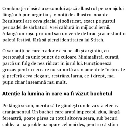
Combinația clasică a sezonului așază albastrul personajului
lângă alb pur, argintiu și o notă de albastru-noapte.
Rezultatul are ceva glacial și sofisticat, exact pe gustul
perioadei de sărbători. Vrei căldură în mijlocul iernii.
Adaugă un roșu profund sau un verde de brad și ai instant o
paletă festivă, fără să pierzi identitatea lui Stitch.
O variantă pe care o ador e cea pe alb și argintiu, cu
personajul ca unic punct de culoare. Minimalistă, curată,
parcă un fulg de nea ridicat în jurul lui. Funcționează
grozav pentru cei care nu suportă aranjamentele încărcate
și preferă ceva elegant, restrâns. Iarna, ce-i drept, mai
puțin chiar înseamnă mai mult.
Atenție la lumina în care va fi văzut buchetul
Pe lângă sezon, merită să te gândești unde va sta efectiv
aranjamentul. Un buchet care arată impecabil ziua, lângă
fereastră, poate părea cu totul altceva seara, sub becuri
calde. Iarna problema apare cel mai des, pentru că stăm