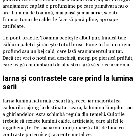
aranjament capătă o profunzime pe care primăvara nu o
are. Lumina de toamnă, mai joasă și mai aurie, scoate
frumos tonurile calde, le face să pară pline, aproape
catifelate.
Un pont practic. Toamna ocolește albul pur, fiindcă taie
căldura paletei și răcește totul brusc. Pune în loc un crem
profund sau un bej cald, care lasă aranjamentul unitar.
Dacă tot vrei o notă mai deschisă, mergi pe piersică prăfuit,
care leagă chihlimbarul de albastru fără să strice armonia.
Iarna și contrastele care prind la lumina
serii
Iarna lumina naturală e scurtă și rece, iar majoritatea
cadourilor ajung la destinatar seara, la lumina lămpilor sau
a ghirlandelor. Asta schimbă regula din temelii. Culorile
trebuie să reziste luminii calde, artificiale, care altfel le
îngălbenește. De-aia iarna funcționează atât de bine cu
contraste puternice și accente metalice.