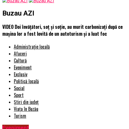
Buzau AZI
VIDEO Doi învățători, soț și soție, au murit carbonizați după ce
mașina lor a fost lovită de un autoturism și a luat foc
Administrație locală
Afaceri
Cultură
Eveniment
Exclusiv
Politică locală
Social
Sport
Știri din județ
Viața în Buzău
Turism
Eveniment