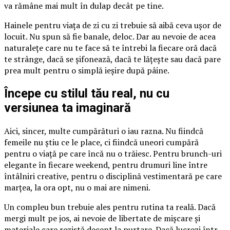
va rămâne mai mult în dulap decât pe tine.
Hainele pentru viața de zi cu zi trebuie să aibă ceva ușor de
locuit. Nu spun să fie banale, deloc. Dar au nevoie de acea
naturalețe care nu te face să te întrebi la fiecare oră dacă
te strânge, dacă se șifonează, dacă te lățește sau dacă pare
prea mult pentru o simplă ieșire după pâine.
Începe cu stilul tău real, nu cu
versiunea ta imaginară
Aici, sincer, multe cumpărături o iau razna. Nu fiindcă
femeile nu știu ce le place, ci fiindcă uneori cumpără
pentru o viață pe care încă nu o trăiesc. Pentru brunch-uri
elegante în fiecare weekend, pentru drumuri line între
întâlniri creative, pentru o disciplină vestimentară pe care
marțea, la ora opt, nu o mai are nimeni.
Un compleu bun trebuie ales pentru rutina ta reală. Dacă
mergi mult pe jos, ai nevoie de libertate de mișcare și
materiale care rezistă decent la purtare. Dacă lucrezi într-