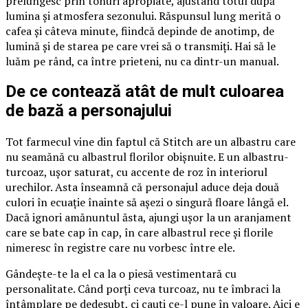
prelungesc prin tonuri apropiate, ajustând totul după
lumina și atmosfera sezonului. Răspunsul lung merită o
cafea și câteva minute, fiindcă depinde de anotimp, de
lumină și de starea pe care vrei să o transmiți. Hai să le
luăm pe rând, ca între prieteni, nu ca dintr-un manual.
De ce contează atât de mult culoarea
de bază a personajului
Tot farmecul vine din faptul că Stitch are un albastru care
nu seamănă cu albastrul florilor obișnuite. E un albastru-
turcoaz, ușor saturat, cu accente de roz în interiorul
urechilor. Asta înseamnă că personajul aduce deja două
culori în ecuație înainte să așezi o singură floare lângă el.
Dacă ignori amănuntul ăsta, ajungi ușor la un aranjament
care se bate cap în cap, în care albastrul rece și florile
nimeresc în registre care nu vorbesc între ele.
Gândește-te la el ca la o piesă vestimentară cu
personalitate. Când porți ceva turcoaz, nu te îmbraci la
întâmplare pe dedesubt, ci cauți ce-l pune în valoare. Aici e