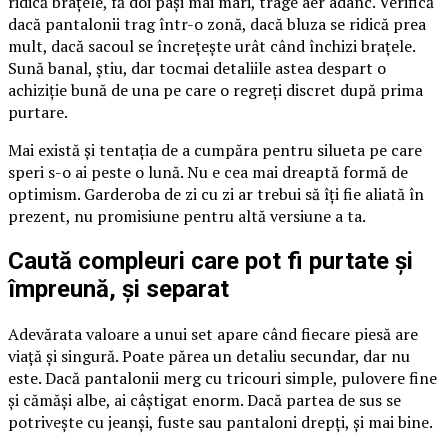
ridică brațele, fă doi pași mai mari, trage aer adânc. Verifică
dacă pantalonii trag într-o zonă, dacă bluza se ridică prea
mult, dacă sacoul se încrețește urât când închizi brațele.
Sună banal, știu, dar tocmai detaliile astea despart o
achiziție bună de una pe care o regreți discret după prima
purtare.
Mai există și tentația de a cumpăra pentru silueta pe care
speri s-o ai peste o lună. Nu e cea mai dreaptă formă de
optimism. Garderoba de zi cu zi ar trebui să îți fie aliată în
prezent, nu promisiune pentru altă versiune a ta.
Caută compleuri care pot fi purtate și
împreună, și separat
Adevărata valoare a unui set apare când fiecare piesă are
viață și singură. Poate părea un detaliu secundar, dar nu
este. Dacă pantalonii merg cu tricouri simple, pulovere fine
și cămăși albe, ai câștigat enorm. Dacă partea de sus se
potrivește cu jeanși, fuste sau pantaloni drepți, și mai bine.