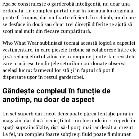
Așa se construiește o garderobă inteligentă, nu doar una
ordonată. Un compleu purtat doar în formula lui originală
poate fi frumos, dar nu foarte eficient. În schimb, unul care
se desface în două sau chiar trei direcții diferite te ajută să
scoți mai mult din fiecare cumpărătură.
Who What Wear subliniază tocmai această logică a capsulei
vestimentare, în care piesele trebuie să colaboreze între ele
și să reducă efortul zilnic de a compune ținute. Iar revistele
care urmăresc tendințele seturilor coordonate observă
același lucru: farmecul lor stă și în faptul că pot fi
dispersate ușor în restul garderobei.
Gândește compleul în funcție de
anotimp, nu doar de aspect
Un set superb din tricot dens poate părea tentație pură în
magazin, dar dacă locuiești într-un loc unde intri repede în
spații supraîncălzite, riști să-l porți mai rar decât ai crezut.
La fel, un compleu foarte subțire și fluid poate fi minunat