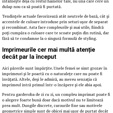
întâlnește deja cu restul hainelor tale, nu una care cere un
dulap nou ca să poată fi purtată.
Tendințele actuale favorizează atât neutrele de bază, cât și
accentele de culoare introduse prin seturi ușor de separat
și recombinat. Asta face compleurile și mai utile, fiindcă
poți cumpăra o culoare care te scoate puțin din rutină, dar
fără să te condamne la o singură formulă de styling.
Imprimeurile cer mai multă atenție
decât par la început
Aici părerile sunt împărțite. Unele femei se simt grozav în
imprimeuri și le poartă cu o naturalețe care nu poate fi
învățată. Altele, deși le admiră, au mereu senzația că
imprimeul intră primul într-o încăpere și ele abia apoi.
Pentru garderoba de zi cu zi, un compleu imprimat poate fi
o alegere foarte bună doar dacă motivul nu te limitează
prea mult. Dungile discrete, carourile fine sau motivele
geometrice simple sunt de obicei mai ușor de purtat decât