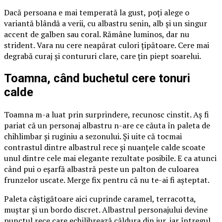
Dacă persoana e mai temperată la gust, poți alege o
variantă blândă a verii, cu albastru senin, alb și un singur
accent de galben sau coral. Rămâne luminos, dar nu
strident. Vara nu cere neapărat culori țipătoare. Cere mai
degrabă curaj și contururi clare, care țin piept soarelui.
Toamna, când buchetul cere tonuri
calde
Toamna m-a luat prin surprindere, recunosc cinstit. Aș fi
pariat că un personaj albastru n-are ce căuta în paleta de
chihlimbar și ruginiu a sezonului. Și uite că tocmai
contrastul dintre albastrul rece și nuanțele calde scoate
unul dintre cele mai elegante rezultate posibile. E ca atunci
când pui o eșarfă albastră peste un palton de culoarea
frunzelor uscate. Merge fix pentru că nu te-ai fi așteptat.
Paleta câștigătoare aici cuprinde caramel, terracotta,
muștar și un bordo discret. Albastrul personajului devine
punctul rece care echilibrează căldura din jur, iar întregul