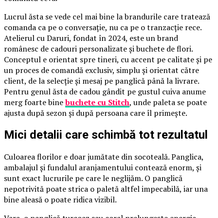
Lucrul ăsta se vede cel mai bine la brandurile care tratează
comanda ca pe o conversație, nu ca pe o tranzacție rece.
Atelierul cu Daruri, fondat în 2024, este un brand
românesc de cadouri personalizate și buchete de flori.
Conceptul e orientat spre tineri, cu accent pe calitate și pe
un proces de comandă exclusiv, simplu și orientat către
client, de la selecție și mesaj pe panglică până la livrare.
Pentru genul ăsta de cadou gândit pe gustul cuiva anume
merg foarte bine
buchete cu Stitch
, unde paleta se poate
ajusta după sezon și după persoana care îl primește.
Mici detalii care schimbă tot rezultatul
Culoarea florilor e doar jumătate din socoteală. Panglica,
ambalajul și fundalul aranjamentului contează enorm, și
sunt exact lucrurile pe care le neglijăm. O panglică
nepotrivită poate strica o paletă altfel impecabilă, iar una
bine aleasă o poate ridica vizibil.