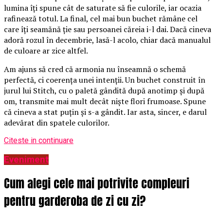
lumina îți spune cât de saturate să fie culorile, iar ocazia
rafinează totul. La final, cel mai bun buchet rămâne cel
care îți seamănă ție sau persoanei căreia i-l dai. Dacă cineva
adoră rozul în decembrie, lasă-l acolo, chiar dacă manualul
de culoare ar zice altfel.
Am ajuns să cred că armonia nu înseamnă o schemă
perfectă, ci coerența unei intenții. Un buchet construit în
jurul lui Stitch, cu o paletă gândită după anotimp și după
om, transmite mai mult decât niște flori frumoase. Spune
că cineva a stat puțin și s-a gândit. Iar asta, sincer, e darul
adevărat din spatele culorilor.
Citeste in continuare
Eveniment
Cum alegi cele mai potrivite compleuri
pentru garderoba de zi cu zi?