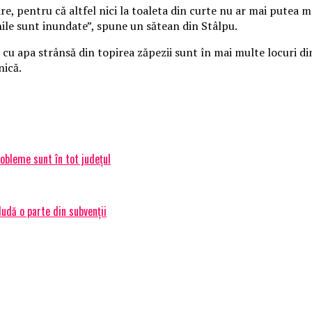
are, pentru că altfel nici la toaleta din curte nu ar mai putea
inile sunt inundate”, spune un sătean din Stâlpu.
 apa strânsă din topirea zăpezii sunt în mai multe locuri din 
nică.
robleme sunt în tot județul
ludă o parte din subvenții