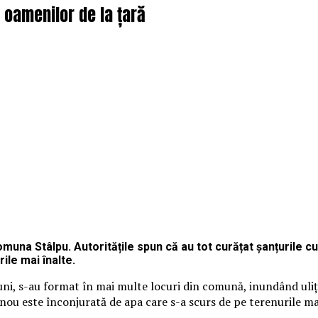
 oamenilor de la țară
omuna Stâlpu. Autoritățile spun că au tot curățat șanțurile cu
ile mai înalte.
ni, s-au format în mai multe locuri din comună, inundând ulițe 
ui nou este înconjurată de apa care s-a scurs de pe terenurile ma