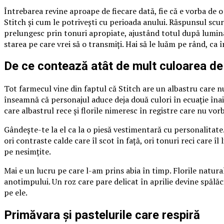
Întrebarea revine aproape de fiecare dată, fie că e vorba de 
Stitch și cum le potrivești cu perioada anului. Răspunsul scurt
prelungesc prin tonuri apropiate, ajustând totul după lumina
starea pe care vrei să o transmiți. Hai să le luăm pe rând, ca 
De ce contează atât de mult culoarea de
Tot farmecul vine din faptul că Stitch are un albastru care nu
înseamnă că personajul aduce deja două culori în ecuație înai
care albastrul rece și florile nimeresc în registre care nu vorb
Gândește-te la el ca la o piesă vestimentară cu personalitate.
ori contraste calde care îl scot în față, ori tonuri reci care 
pe nesimțite.
Mai e un lucru pe care l-am prins abia în timp. Florile natural
anotimpului. Un roz care pare delicat în aprilie devine spălă
pe ele.
Primăvara și pastelurile care respiră