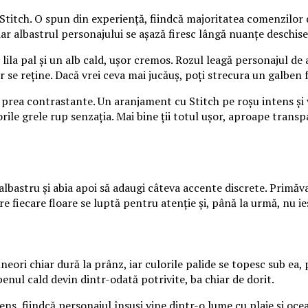
 Stitch. O spun din experiență, fiindcă majoritatea comenzilor 
 iar albastrul personajului se așază firesc lângă nuanțe deschise
ila pal și un alb cald, ușor cremos. Rozul leagă personajul de a
ar se reține. Dacă vrei ceva mai jucăuș, poți strecura un galben 
rea contrastante. Un aranjament cu Stitch pe roșu intens și ver
ile grele rup senzația. Mai bine ții totul ușor, aproape transpa
lbastru și abia apoi să adaugi câteva accente discrete. Primăv
e fiecare floare se luptă pentru atenție și, până la urmă, nu ie
neori chiar dură la prânz, iar culorile palide se topesc sub ea,
benul cald devin dintr-odată potrivite, ba chiar de dorit.
ens, fiindcă personajul însuși vine dintr-o lume cu plaje și oce