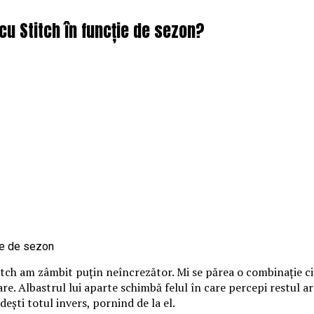
cu Stitch în funcție de sezon?
itch am zâmbit puțin neîncrezător. Mi se părea o combinație ci
loare. Albastrul lui aparte schimbă felul în care percepi restul 
ndești totul invers, pornind de la el.