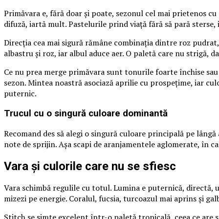
Primăvara e, fără doar și poate, sezonul cel mai prietenos cu
difuză, iartă mult. Pastelurile prind viață fără să pară sterse,
Direcția cea mai sigură rămâne combinația dintre roz pudrat, l
albastru și roz, iar albul aduce aer. O paletă care nu strigă, d
Ce nu prea merge primăvara sunt tonurile foarte închise sau p
sezon. Mintea noastră asociază aprilie cu prospețime, iar culor
puternic.
Trucul cu o singură culoare dominantă
Recomand des să alegi o singură culoare principală pe lângă a
note de sprijin. Așa scapi de aranjamentele aglomerate, în car
Vara și culorile care nu se sfiesc
Vara schimbă regulile cu totul. Lumina e puternică, directă, u
mizezi pe energie. Coralul, fucsia, turcoazul mai aprins și gal
Stitch se simte excelent într-o paletă tropicală, ceea ce are s