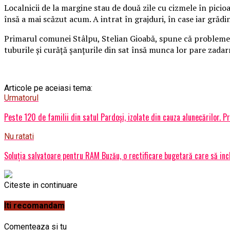
Localnicii de la margine stau de două zile cu cizmele în picio
însă a mai scăzut acum. A intrat în grajduri, în case iar grăd
Primarul comunei Stâlpu, Stelian Gioabă, spune că probleme cu
tuburile și curăță șanțurile din sat însă munca lor pare zadar
Articole pe aceiasi tema:
Urmatorul
Peste 120 de familii din satul Pardoși, izolate din cauza alunecărilor. P
Nu ratati
Soluția salvatoare pentru RAM Buzău, o rectificare bugetară care să inc
Citeste in continuare
Iti recomandam
Comenteaza si tu