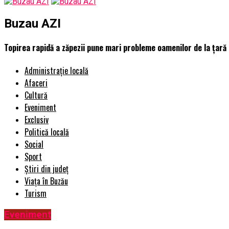
Buzau AZI
Topirea rapidă a zăpezii pune mari probleme oamenilor de la țară
Administrație locală
Afaceri
Cultură
Eveniment
Exclusiv
Politică locală
Social
Sport
Știri din județ
Viața în Buzău
Turism
Eveniment