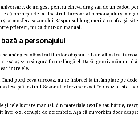
o aniversare, de un gest pentru cineva drag sau de un cadou pen
 e că pornești de la albastrul-turcoaz al personajului și alegi nu
 și atmosfera sezonului. Răspunsul lung merită o cafea și câte
între prieteni, nu ca dintr-un manual.
 bază a personajului
 seamănă cu albastrul florilor obișnuite. E un albastru-turcoaz
nte să așezi o singură floare lângă el. Dacă ignori amănuntul ă
esc între ele.
 Când porți ceva turcoaz, nu te îmbraci la întâmplare pe dedesub
îl liniștesc și îl extind. Sezonul intervine exact în decizia asta
e și cele lucrate manual, din materiale textile sau hârtie, reacț
cit într-o zi cenușie de noiembrie. Așa că nu vorbim doar despr