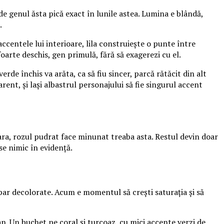
de genul ăsta pică exact în lunile astea. Lumina e blândă,
.
ccentele lui interioare, lila construiește o punte între
foarte deschis, gen primulă, fără să exagerezi cu el.
de închis va arăta, ca să fiu sincer, parcă rătăcit din alt
rent, și lași albastrul personajului să fie singurul accent
ara, rozul pudrat face minunat treaba asta. Restul devin doar
se nimic în evidență.
 par decolorate. Acum e momentul să crești saturația și să
an. Un buchet pe coral și turcoaz, cu mici accente verzi de