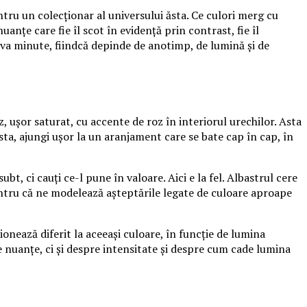
tru un colecționar al universului ăsta. Ce culori merg cu
anțe care fie îl scot în evidență prin contrast, fie îl
va minute, fiindcă depinde de anotimp, de lumină și de
, ușor saturat, cu accente de roz în interiorul urechilor. Asta
sta, ajungi ușor la un aranjament care se bate cap în cap, în
t, ci cauți ce-l pune în valoare. Aici e la fel. Albastrul cere
, pentru că ne modelează așteptările legate de culoare aproape
ionează diferit la aceeași culoare, în funcție de lumina
e nuanțe, ci și despre intensitate și despre cum cade lumina