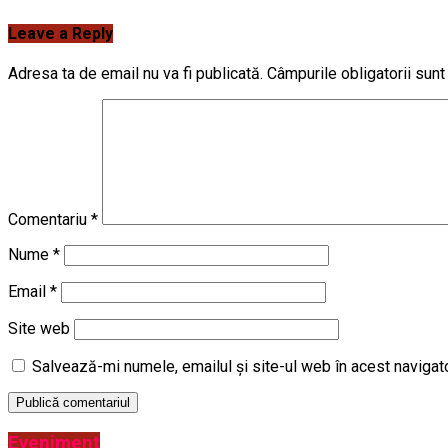
Leave a Reply
Adresa ta de email nu va fi publicată.
Câmpurile obligatorii sun
Comentariu
*
Nume
*
Email
*
Site web
Salvează-mi numele, emailul și site-ul web în acest navigat
Eveniment