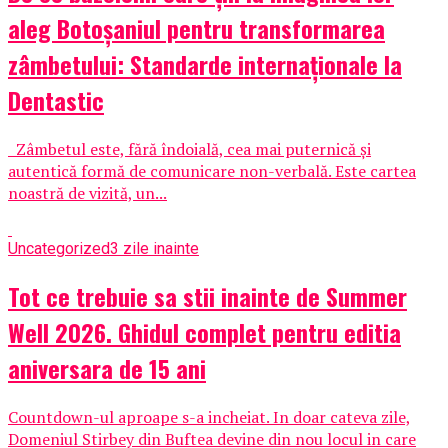
aleg Botoșaniul pentru transformarea
zâmbetului: Standarde internaționale la
Dentastic
Zâmbetul este, fără îndoială, cea mai puternică și
autentică formă de comunicare non-verbală. Este cartea
noastră de vizită, un...
Uncategorized
3 zile inainte
Tot ce trebuie sa stii inainte de Summer
Well 2026. Ghidul complet pentru editia
aniversara de 15 ani
Countdown-ul aproape s-a incheiat. In doar cateva zile,
Domeniul Stirbey din Buftea devine din nou locul in care