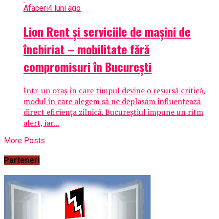
Afaceri
4 luni ago
Lion Rent și serviciile de mașini de
închiriat – mobilitate fără
compromisuri în București
Într-un oraș în care timpul devine o resursă critică,
modul în care alegem să ne deplasăm influențează
direct eficiența zilnică. Bucureștiul impune un ritm
alert, iar...
More Posts
Parteneri