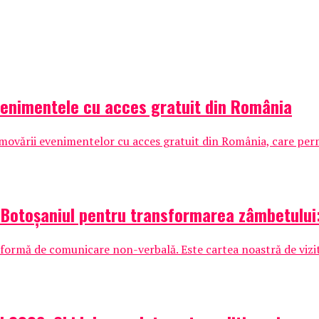
venimentele cu acces gratuit din România
vării evenimentelor cu acces gratuit din România, care permit
eg Botoșaniul pentru transformarea zâmbetului
 formă de comunicare non-verbală. Este cartea noastră de vizită