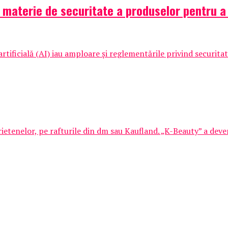
aterie de securitate a produselor pentru a pr
tificială (AI) iau amploare și reglementările privind securitat
etenelor, pe rafturile din dm sau Kaufland. „K-Beauty” a deven