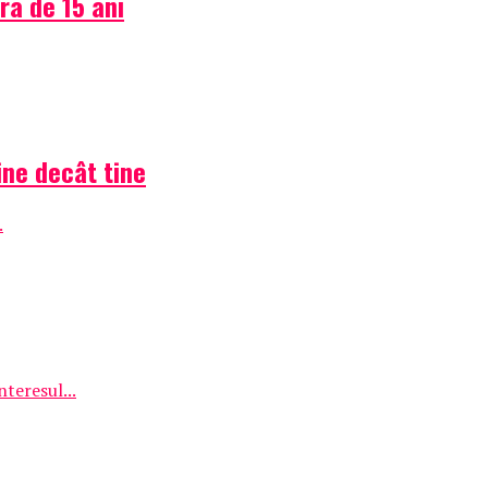
ra de 15 ani
ine decât tine
.
teresul...