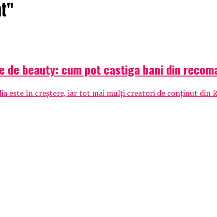
at"
tie de beauty: cum pot castiga bani din recom
a este în creștere, iar tot mai mulți creatori de conținut din 