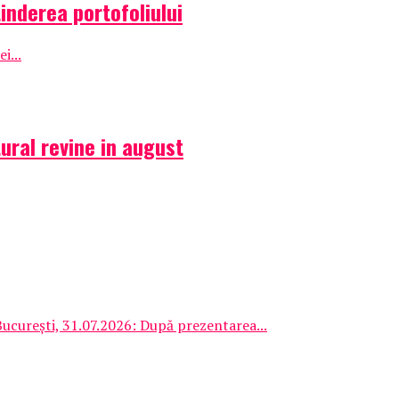
inderea portofoliului
i...
ural revine in august
București, 31.07.2026: După prezentarea...