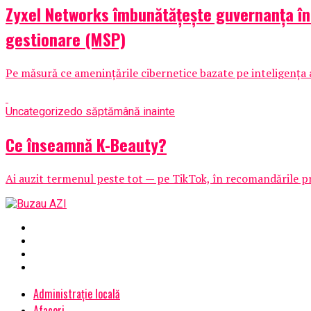
Zyxel Networks îmbunătățește guvernanța în m
gestionare (MSP)
Pe măsură ce amenințările cibernetice bazate pe inteligența ar
Uncategorized
o săptămână inainte
Ce înseamnă K-Beauty?
Ai auzit termenul peste tot — pe TikTok, în recomandările pri
Administrație locală
Afaceri