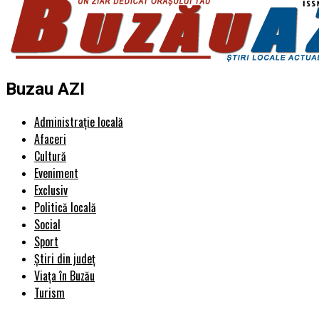
Buzau AZI
Administrație locală
Afaceri
Cultură
Eveniment
Exclusiv
Politică locală
Social
Sport
Știri din județ
Viața în Buzău
Turism