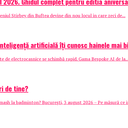
l 2026. Ghidul complet pentru editia aniversa
iul Stirbey din Buftea devine din nou locul in care zeci de...
nteligență artificială îți cunosc hainele mai b
te de electrocasnice se schimbă rapid. Gama Bespoke AI de la..
ri de tine?
mash la badminton? București, 3 august 2026 – Pe măsură ce in