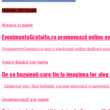
Ultimile stiri locale
Afaceri
o zi inainte
EvenimenteGratuite.ro promovează online e
EvenimenteGratuite.ro este o platformă online dedicată promo
Viața în Buzău
3 zile inainte
De ce buzoienii care țin la imaginea lor al
Zâmbetul este, fără îndoială, cea mai puternică și autentică
Uncategorized
3 zile inainte