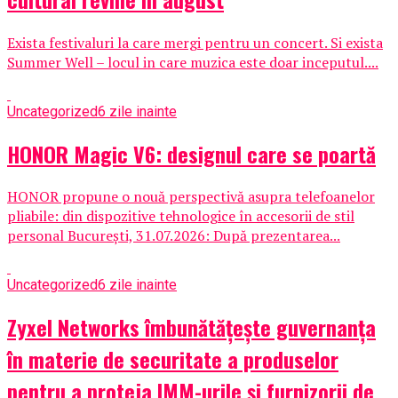
Exista festivaluri la care mergi pentru un concert. Si exista
Summer Well – locul in care muzica este doar inceputul....
Uncategorized
6 zile inainte
HONOR Magic V6: designul care se poartă
HONOR propune o nouă perspectivă asupra telefoanelor
pliabile: din dispozitive tehnologice în accesorii de stil
personal București, 31.07.2026: După prezentarea...
Uncategorized
6 zile inainte
Zyxel Networks îmbunătățește guvernanța
în materie de securitate a produselor
pentru a proteja IMM-urile și furnizorii de