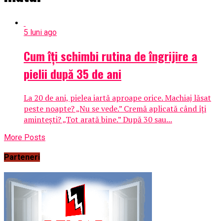
5 luni ago
Cum îți schimbi rutina de îngrijire a
pielii după 35 de ani
La 20 de ani, pielea iartă aproape orice. Machiaj lăsat
peste noapte? „Nu se vede.” Cremă aplicată când îți
amintești? „Tot arată bine.” După 30 sau...
More Posts
Parteneri