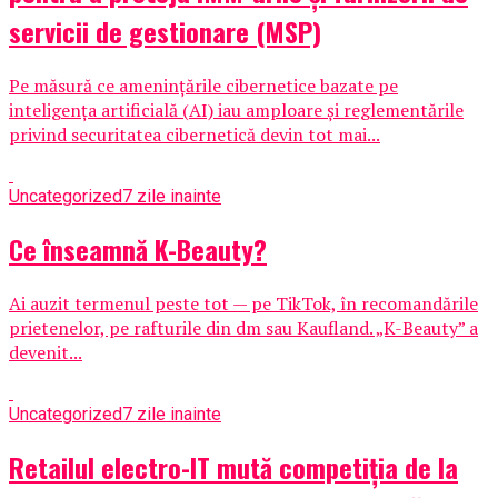
servicii de gestionare (MSP)
Pe măsură ce amenințările cibernetice bazate pe
inteligența artificială (AI) iau amploare și reglementările
privind securitatea cibernetică devin tot mai...
Uncategorized
7 zile inainte
Ce înseamnă K-Beauty?
Ai auzit termenul peste tot — pe TikTok, în recomandările
prietenelor, pe rafturile din dm sau Kaufland. „K-Beauty” a
devenit...
Uncategorized
7 zile inainte
Retailul electro-IT mută competiția de la